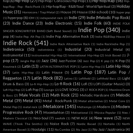
Hip-Hop
(27)
Hip-hop/Rap
(56)
hop
(6)
Hip-Hop / Conscious Hip-Hop
(11)
Hip-
Holiday
Hip-hop/Rap - R&B/Soul - World/Spiritual
(3)
hop/Rap - Pop - Rock/Punk
(1)
Music
(31)
House
(9)
House (Old-school)
(10)
Horrorcore / Trap Metal
(2)
hyper pop
Indie
(29)
Indie (Melodic Pop Rock)
hyperpop
(8)
(1)
IDM
(1)
independet rock
(2)
(23)
Indie Dance
(23)
Indie Electronic
(15)
Indie Folk
(60)
INDIE FOLK
Indie Pop
(340)
indie
SINGER-SONGWRITER BAND (Soft Band Sound)
(1)
pop.
(4)
Indie Pop. Alternative Rock
(3)
Indie Pop. Alt Pop
(1)
Indie R&BSlap House
(1)
Indie Rock
(541)
Indie Rock Alternative Rock
(1)
Indie RockIndie Pop
(1)
Indietronica
(50)
Industrial
(20)
Industrial Metal
(4)
indietrónica
(1)
J-
instrumental
(11)
Instrumental Hip-Hop
(2)
International Hip-Hop
(2)
Irish Based
(1)
pop
(17)
Jazz
(36)
Jazz Fusion
(6)
K-Pop
(5)
Jangle Pop
(2)
Jazz Pop
(2)
K pop
(1)
Latin
(13)
Latin Hip-Hop
Krautrock
(2)
LATIN ALTERNATIVE POP
(1)
Latin Hip Hop
(1)
Latin Pop
(187)
(37)
Latin Pop /
Latin House
(5)
Latín Hip-Hop
(1)
Latin Rock
(82)
Reggaeton
(17)
Light
Latino
(1)
Leftfield
(2)
Leftfield Bass
(2)
Lo-fi Rock
(16)
Drum & Bass
(3)
Lofi
(5)
LOFI (Guitar Music)
(3)
Lo-fi Hip-Hop
(1)
Lofi Pop
(5)
LOVE SONG
(3)
Lofi Hip-Hop
(2)
Lounge
(2)
LT ROCK POP
(1)
Mainline Drum
Male Vocals
(12)
Math Rock
(21)
Melodic
Melodic Hardcore
(7)
& Bass
(2)
Metal
(39)
Metal
(41)
Metal - Rock/Punk
(3)
Metal alternativo
(2)
Metal Core
(2)
Metalcore
(145)
Modern
Modern
(3)
Metal Pop
(1)
metal rock
(2)
Midtempo
(2)
Progressive Rock
(47)
Moombahton
(3)
Motivational
(1)
Música Popular
(1)
Neo /
New wave
(52)
Neo-Soul
(7)
NEW AGE
(4)
Modern Classical
(1)
neofolk
(1)
NEW
Noise Rock
(7)
WAVE (Think The Smiths)
(1)
Nordic Based
(1)
Norteño
(1)
North
Nostalgic
(11)
Nu Jazz / Jazztronica
(4)
American Based
(1)
Nu Cumbia
(2)
Nu Jazz
(1)