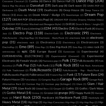
Dance Pop
(204)
Cumbia
(6)
Dance
(8)
Dance Hall
(5)
Crossover Classical
(1)
Dancehall
(19)
Dark pop
(8)
Dark wave
(5)
Dance Pop Nu-disco
(2)
DARK-POP
(1)
Death Metal
(19)
Deathcore
(8)
Deep House
(8)
Darkwave
(1)
Deep Trance
(1)
Dream Pop
Disco
(11)
Doom Metal / Sludge
(7)
disco rap
(2)
Downtempo
(2)
(127)
DREAM POP (Electronic/Pop)
(4)
DREAM POP (Guitar Dreamy Mellow Vibes)
Drill
(4)
(1)
DREAM POP (Guitar Washed-out/Shoegaze Style)
(1)
Drum N Bass / Jungle
(2)
Dubstep
(19)
EDM
(43)
Electro
(14)
Easy Listening
(3)
Electro Funk
(4)
Electro
Electro Pop
(118)
Electronic
(99)
Jazz
(1)
Electro-Goth
(1)
Electronic -
electronic
Folk/Acoustic - Hip-hop/Rap
(1)
Electronic - Rock/Punk
(1)
electronic folk
(2)
pop
(31)
Electronica
(11)
Electronicore
(3)
electronic rock
(2)
Electrónica
(2)
Emo
(89)
Emo Pop Rock
(9)
emo rock
(5)
ElectroPop
(1)
Emo Pop
(1)
Emo Rap
(1)
epic
(16)
Europe Based
(5)
Experimental
(4)
entrevistas
(1)
Eurovision
(1)
EXPERIMENTAL (ELECTRONIC)
(3)
Experimental
Experimental (General)
(1)
Folk
(72)
Electronic
(8)
Female Vocals
(6)
Folk Acoustic
(9)
Flamenco pop
(1)
Folk
Folk Rock
(85)
Folk Pop
(52)
Folk Punk
(11)
Acústica
(2)
Folk Rock. Americana
Folk/Acoustic
(145)
(1)
Folk Tradicional
(2)
Folk/Acoustic - Pop - Rock/Punk
(1)
Funk
(17)
Future Bass
(24)
Folk/Acoustic/Pop
(4)
Folktronica
(10)
French Pop
(2)
Garage Rock
(89)
Future House
(3)
Futurebass
(1)
Gangsta Rap
(2)
Garage Rock.
Glam / Hair
Alternative Rock
(2)
German Pop
(1)
German pop (Schlager)
(1)
Glam
(1)
Metal
(19)
Glam Rock
(6)
Gothic
(3)
Gothic / Dark Wave
Global Bass
(1)
Gospel
(2)
Gothic Metal
(14)
grunge
(45)
(7)
Groove
(6)
Happy Punk
(5)
Grime
(1)
Harcore
Hard Rock
(250)
Hardcore Punk
(32)
Hardcore
(4)
Punk
(2)
Hardstyle
(2)
Heavy Metal
(14)
Hip Hop
(3)
Hip-
Hip Hop /Conscious Hip-Hop
(2)
Hip Hop Rap
(2)