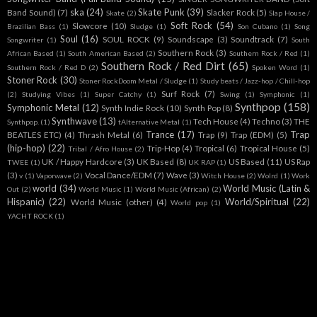
ska
(24)
Skate Punk
(39)
Band Sound)
(7)
Slacker Rock
(5)
Skate
(2)
Slap House /
Soft Rock
(54)
Slowcore
(10)
Brazilian Bass
(1)
Sludge
(1)
Son Cubano
(1)
Song
Soul
(16)
SOUL ROCK
(9)
Soundscape
(3)
Soundtrack
(7)
Songwriter
(1)
South
Southern Rock
(3)
African Based
(1)
South American Based
(2)
Southern Rock / Red
(1)
Southern Rock / Red Dirt
(65)
Southern Rock / Red D
(2)
Spoken Word
(1)
Stoner Rock
(30)
Stoner RockDoom Metal / Sludge
(1)
Study beats / Jazz-hop / Chill-hop
Surf Rock
(7)
(2)
Studying Vibes
(1)
Super Catchy
(1)
Swing
(1)
Symphonic
(1)
Synthpop
(158)
Symphonic Metal
(12)
Synth Indie Rock
(10)
Synth Pop
(8)
Synthwave
(13)
Tech House
(4)
Techno
(3)
THE
Synthpop.
(1)
tAlternative Metal
(1)
Trance
(17)
Trap
BEATLES ETC)
(4)
Thrash Metal
(6)
Trap
(9)
Trap (EDM)
(5)
(hip-hop)
(22)
Trip-Hop
(4)
Tropical
(6)
Tropical House
(5)
Tribal / Afro House
(2)
UK / Happy Hardcore
(3)
UK Based
(8)
US Based
(11)
US Rap
TWEE
(1)
UK RAP
(1)
(3)
Vocal Dance/EDM
(7)
Wave
(3)
v
(1)
Vaporwave
(2)
Witch House
(2)
Wolrd
(1)
Work
world
(34)
World Music (Latin &
Out
(2)
World Music
(1)
World Music (African)
(2)
Hispanic)
(22)
World/Spiritual
(22)
World Music (other)
(4)
World pop
(1)
YACHT ROCK
(1)