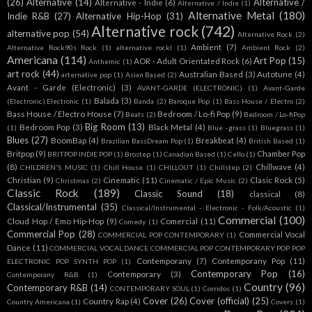
(26)
Alternative
(14)
Alternative /
Alternative - Indie
(6)
Alternative / Indie
(1)
Alternative Metal
(180)
Indie R&B
(27)
Alternative Hip-Hop
(31)
Alternative rock
(742)
alternative pop
(54)
Alternative Rock.
(2)
Ambient
(7)
Alternative Rock90s Rock
(1)
alternative rockl
(1)
Ambient Rock
(2)
Americana
(114)
Art Pop
(15)
AOR - Adult Orientated Rock
(6)
Anthemic
(1)
art rock
(44)
Australian Based
(3)
Autotune
(4)
arternative pop
(1)
Asian Based
(2)
Avant - Garde (Electronic)
(3)
AVANT-GARDE (ELECTRONIC)
(1)
Avant-Garde
Balada
(3)
(Electronic).Electronic
(1)
Banda
(2)
Baroque Pop
(1)
Bass House / Electro
(2)
Bass House / Electro House
(7)
Bedroom / Lo-fi Pop
(9)
Beats
(2)
Bedroom / Lo-fiPop
Big Room
(13)
Bedroom Pop
(3)
Black Metal
(4)
(1)
Blue -grass
(1)
Bluegrass
(1)
Blues
(27)
BoomBap
(4)
Breakbeat
(4)
Brazilian BassDream Pop
(1)
British Based
(1)
Britpop
(9)
Chamber Pop
BRITPOP INDIE POP
(1)
Brostep
(1)
Canadian Based
(1)
Cello
(1)
(8)
Chillwave
(4)
CHILDREN'S MUSIC
(1)
Chill House
(1)
CHILLOUT
(1)
Chillstep
(2)
Christian
(9)
Cinematic
(11)
Clasic Rock
(5)
Christmas
(2)
Cinematic / Epic Music
(2)
Classic Rock
(189)
Classic Sound
(18)
classical
(8)
Classical/Instrumental
(35)
Classical/Instrumental - Electronic - Folk/Acoustic
(1)
Commercial
(100)
Cloud Hop / Emo Hip-Hop
(9)
Comercial
(11)
Comedy
(1)
Commercial Pop
(28)
Commercial Vocal
COMMERCIAL POP CONTEMPORARY
(1)
Dance
(11)
COMMERCIAL VOCAL DANCE COMMERCIAL POP CONTEMPORARY POP POP
Contemporany
(7)
Contemporany Pop
(11)
ELECTRONIC POP SYNTH POP
(1)
Contemporary Pop
(16)
Contemporary
(3)
Contemporany R&B
(1)
Country
(96)
Contemporary R&B
(14)
CONTEMPORARY SOUL
(1)
Corridos
(1)
Cover
(26)
Cover (official)
(25)
Country Rap
(4)
Country Americana
(1)
Covers
(1)