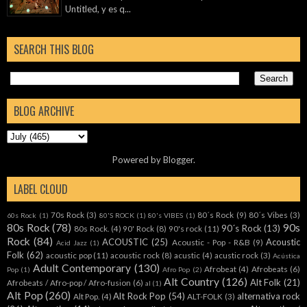
Untitled, y es q...
SEARCH THIS BLOG
BLOG ARCHIVE
Powered by
Blogger
.
LABEL CLOUD
70s Rock
(3)
80´s Rock
(9)
80´s Vibes
(3)
60s Rock
(1)
80'S ROCK
(1)
80's VIBES
(1)
80s Rock
(78)
90s
90´s Rock
(13)
80s Rock.
(4)
90' Rock
(8)
90's rock
(11)
Rock
(84)
ACOUSTIC
(25)
Acoustic
Acoustic - Pop - R&B
(9)
Acid Jazz
(1)
Folk
(62)
acoustic pop
(11)
acoustic rock
(8)
acustic
(4)
acustic rock
(3)
Acústica
Adult Contemporary
(130)
Afrobeat
(4)
Afrobeats
(6)
Pop
(1)
Afro Pop
(2)
Alt Country
(126)
Alt Folk
(21)
Afrobeats / Afro-pop / Afro-fusion
(6)
al
(1)
Alt Pop
(260)
Alt Rock Pop
(54)
alternativa rock
Alt Pop.
(4)
ALT-FOLK
(3)