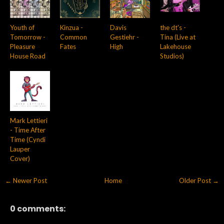
Youth of
Kinzua -
Davis
the dt's -
Tomorrow -
Common
Gestiehr -
Tina (Live at
Pleasure
Fates
High
Lakehouse
House Road
Studios)
Mark Lettieri
- Time After
Time (Cyndi
Lauper
Cover)
← Newer Post
Home
Older Post →
0 comments: