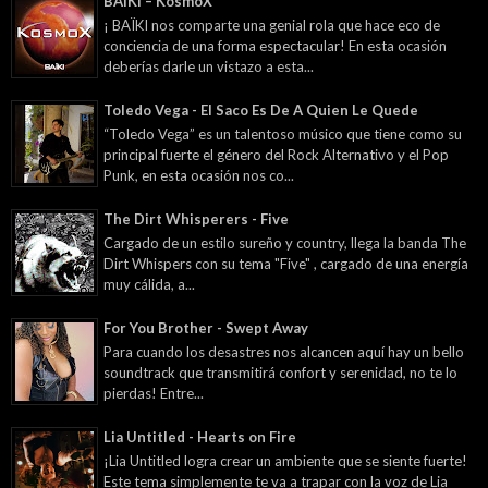
BAÏKI – KosmoX
¡ BAÏKI nos comparte una genial rola que hace eco de
conciencia de una forma espectacular! En esta ocasión
deberías darle un vistazo a esta...
Toledo Vega - El Saco Es De A Quien Le Quede
“Toledo Vega” es un talentoso músico que tiene como su
principal fuerte el género del Rock Alternativo y el Pop
Punk, en esta ocasión nos co...
The Dirt Whisperers - Five
Cargado de un estilo sureño y country, llega la banda The
Dirt Whispers con su tema "Five" , cargado de una energía
muy cálida, a...
For You Brother - Swept Away
Para cuando los desastres nos alcancen aquí hay un bello
soundtrack que transmitirá confort y serenidad, no te lo
pierdas! Entre...
Lia Untitled - Hearts on Fire
¡Lia Untitled logra crear un ambiente que se siente fuerte!
Este tema simplemente te va a trapar con la voz de Lia