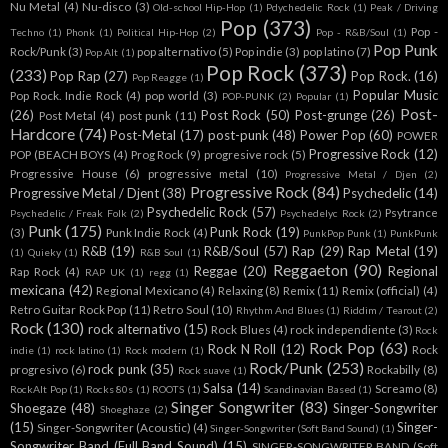
Nu Metal
(4)
Nu-disco
(3)
Old-school Hip-Hop
(1)
Pdychedelic Rock
(1)
Peak / Driving
Pop
(373)
Pop -
Techno
(1)
Phonk
(1)
Political Hip-Hop
(2)
Pop - R&B/Soul
(1)
Pop Punk
Rock/Punk
(3)
pop alternativo
(5)
Pop indie
(3)
pop latino
(7)
Pop Alt
(1)
Pop Rock
(373)
(233)
Pop Rap
(27)
Pop Rock.
(16)
Pop Reagge
(1)
Popular Music
Pop Rock. Indie Rock
(4)
pop world
(3)
POP-PUNK
(2)
Popular
(1)
Post-
(26)
Post Rock
(50)
Post-grunge
(26)
Post Metal
(4)
post punk
(11)
Hardcore
(74)
Post-Metal
(17)
post-punk
(48)
Power Pop
(60)
POWER
Progressive Rock
(12)
POP (BEACH BOYS
(4)
Prog Rock
(9)
progresive rock
(5)
Progressive House
(6)
progressive metal
(10)
Progressive Metal / Djen
(2)
Progressive Rock
(84)
Progressive Metal / Djent
(38)
Psychedelic
(14)
Psychedelic Rock
(57)
Psytrance
Psychedelic / Freak Folk
(2)
Psychedelyc Rock
(2)
Punk
(175)
Punk Rock
(19)
(3)
Punk Indie Rock
(4)
PunkPop Punk
(1)
PunkPunk
R&B
(19)
R&B/Soul
(57)
Rap
(29)
Rap Metal
(19)
(1)
Quieky
(1)
R&B Soul
(1)
Reggaeton
(90)
Reggae
(20)
Regional
Rap Rock
(4)
RAP UK
(1)
regg
(1)
mexicana
(42)
Regional Mexicano
(4)
Relaxing
(8)
Remix
(11)
Remix (official)
(4)
Retro Guitar Rock Pop
(11)
Retro Soul
(10)
Rhythm And Blues
(1)
Riddim / Tearout
(2)
Rock
(130)
rock alternativo
(15)
Rock Blues
(4)
rock independiente
(3)
Rock
Rock Pop
(63)
Rock N Roll
(12)
Rock
indie
(1)
rock latino
(1)
Rock modern
(1)
Rock/Punk
(253)
rock punk
(35)
progresivo
(6)
Rockabilly
(8)
Rock suave
(1)
Salsa
(14)
Screamo
(8)
RockAlt Pop
(1)
Rocks 80s
(1)
ROOTS
(1)
Scandinavian Based
(1)
Singer Songwriter
(83)
Shoegaze
(48)
Singer-Songwriter
Shoeghaze
(2)
(15)
Singer-
Singer-Songwriter (Acoustic)
(4)
Singer-Songwriter (Soft Band Sound)
(1)
Songwriter Band (Full Band Sound)
(15)
SINGER-SONGWRITER BAND (Soft