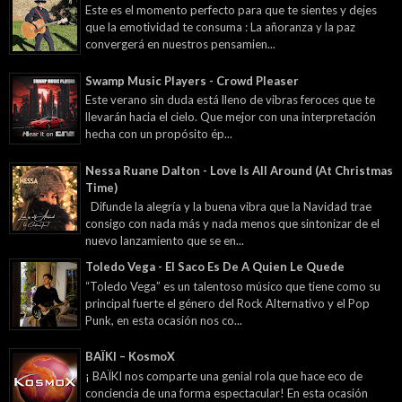
Este es el momento perfecto para que te sientes y dejes
que la emotividad te consuma : La añoranza y la paz
convergerá en nuestros pensamien...
Swamp Music Players - Crowd Pleaser
Este verano sin duda está lleno de vibras feroces que te
llevarán hacia el cielo. Que mejor con una interpretación
hecha con un propósito ép...
Nessa Ruane Dalton - Love Is All Around (At Christmas
Time)
Difunde la alegría y la buena vibra que la Navidad trae
consigo con nada más y nada menos que sintonizar de el
nuevo lanzamiento que se en...
Toledo Vega - El Saco Es De A Quien Le Quede
“Toledo Vega” es un talentoso músico que tiene como su
principal fuerte el género del Rock Alternativo y el Pop
Punk, en esta ocasión nos co...
BAÏKI – KosmoX
¡ BAÏKI nos comparte una genial rola que hace eco de
conciencia de una forma espectacular! En esta ocasión