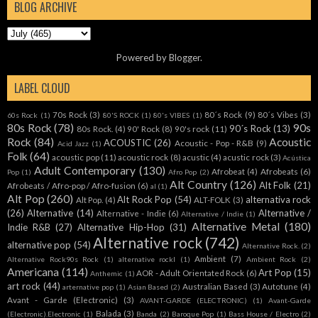
BLOG ARCHIVE
Powered by
Blogger
.
LABEL CLOUD
70s Rock
(3)
80´s Rock
(9)
80´s Vibes
(3)
60s Rock
(1)
80'S ROCK
(1)
80's VIBES
(1)
80s Rock
(78)
90s
90´s Rock
(13)
80s Rock.
(4)
90' Rock
(8)
90's rock
(11)
Rock
(84)
Acoustic
ACOUSTIC
(26)
Acoustic - Pop - R&B
(9)
Acid Jazz
(1)
Folk
(64)
acoustic pop
(11)
acoustic rock
(8)
acustic
(4)
acustic rock
(3)
Acústica
Adult Contemporary
(130)
Afrobeat
(4)
Afrobeats
(6)
Pop
(1)
Afro Pop
(2)
Alt Country
(126)
Alt Folk
(21)
Afrobeats / Afro-pop / Afro-fusion
(6)
al
(1)
Alt Pop
(260)
Alt Rock Pop
(54)
alternativa rock
Alt Pop.
(4)
ALT-FOLK
(3)
(26)
Alternative
(14)
Alternative /
Alternative - Indie
(6)
Alternative / Indie
(1)
Alternative Metal
(180)
Indie R&B
(27)
Alternative Hip-Hop
(31)
Alternative rock
(742)
alternative pop
(54)
Alternative Rock.
(2)
Ambient
(7)
Alternative Rock90s Rock
(1)
alternative rockl
(1)
Ambient Rock
(2)
Americana
(114)
Art Pop
(15)
AOR - Adult Orientated Rock
(6)
Anthemic
(1)
art rock
(44)
Australian Based
(3)
Autotune
(4)
arternative pop
(1)
Asian Based
(2)
Avant - Garde (Electronic)
(3)
AVANT-GARDE (ELECTRONIC)
(1)
Avant-Garde
Balada
(3)
(Electronic).Electronic
(1)
Banda
(2)
Baroque Pop
(1)
Bass House / Electro
(2)