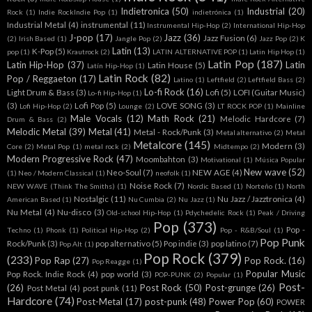
Indietronica
(50)
Industrial
(20)
Rock
(1)
Indie RockIndie Pop
(1)
indietrónica
(1)
Industrial Metal
(4)
instrumental
(11)
Instrumental Hip-Hop
(2)
International Hip-Hop
J-pop
(17)
Jazz
(36)
Jazz Fusion
(6)
(2)
Irish Based
(1)
Jangle Pop
(2)
Jazz Pop
(2)
K
Latin
(13)
K-Pop
(5)
pop
(1)
Krautrock
(2)
LATIN ALTERNATIVE POP
(1)
Latin Hip Hop
(1)
Latin Pop
(187)
Latin Hip-Hop
(37)
Latin
Latin House
(5)
Latín Hip-Hop
(1)
Latin Rock
(82)
Pop / Reggaeton
(17)
Latino
(1)
Leftfield
(2)
Leftfield Bass
(2)
Lo-fi Rock
(16)
Light Drum & Bass
(3)
Lofi
(5)
LOFI (Guitar Music)
Lo-fi Hip-Hop
(1)
(3)
Lofi Pop
(5)
LOVE SONG
(3)
Lofi Hip-Hop
(2)
Lounge
(2)
LT ROCK POP
(1)
Mainline
Male Vocals
(12)
Math Rock
(21)
Melodic Hardcore
(7)
Drum & Bass
(2)
Melodic Metal
(39)
Metal
(41)
Metal - Rock/Punk
(3)
Metal alternativo
(2)
Metal
Metalcore
(145)
Modern
(3)
Core
(2)
Metal Pop
(1)
metal rock
(2)
Midtempo
(2)
Modern Progressive Rock
(47)
Moombahton
(3)
Motivational
(1)
Música Popular
New wave
(52)
Neo-Soul
(7)
NEW AGE
(4)
(1)
Neo / Modern Classical
(1)
neofolk
(1)
Noise Rock
(7)
NEW WAVE (Think The Smiths)
(1)
Nordic Based
(1)
Norteño
(1)
North
Nostalgic
(11)
Nu Jazz / Jazztronica
(4)
American Based
(1)
Nu Cumbia
(2)
Nu Jazz
(1)
Nu Metal
(4)
Nu-disco
(3)
Old-school Hip-Hop
(1)
Pdychedelic Rock
(1)
Peak / Driving
Pop
(373)
Pop -
Techno
(1)
Phonk
(1)
Political Hip-Hop
(2)
Pop - R&B/Soul
(1)
Pop Punk
Rock/Punk
(3)
pop alternativo
(5)
Pop indie
(3)
pop latino
(7)
Pop Alt
(1)
Pop Rock
(379)
(233)
Pop Rap
(27)
Pop Rock.
(16)
Pop Reagge
(1)
Popular Music
Pop Rock. Indie Rock
(4)
pop world
(3)
POP-PUNK
(2)
Popular
(1)
Post-
(26)
Post Rock
(50)
Post-grunge
(26)
Post Metal
(4)
post punk
(11)
Hardcore
(74)
Post-Metal
(17)
post-punk
(48)
Power Pop
(60)
POWER