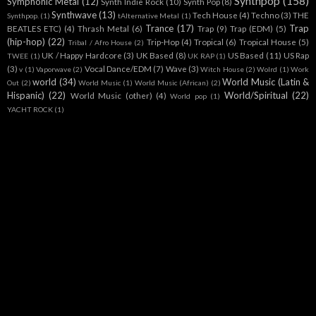
Synthpop
(158)
Symphonic Metal
(12)
Synth Indie Rock
(10)
Synth Pop
(8)
Synthwave
(13)
Tech House
(4)
Techno
(3)
THE
Synthpop.
(1)
tAlternative Metal
(1)
Trance
(17)
Trap
BEATLES ETC)
(4)
Thrash Metal
(6)
Trap
(9)
Trap (EDM)
(5)
(hip-hop)
(22)
Trip-Hop
(4)
Tropical
(6)
Tropical House
(5)
Tribal / Afro House
(2)
UK / Happy Hardcore
(3)
UK Based
(8)
US Based
(11)
US Rap
TWEE
(1)
UK RAP
(1)
(3)
Vocal Dance/EDM
(7)
Wave
(3)
v
(1)
Vaporwave
(2)
Witch House
(2)
Wolrd
(1)
Work
world
(34)
World Music (Latin &
Out
(2)
World Music
(1)
World Music (African)
(2)
Hispanic)
(22)
World/Spiritual
(22)
World Music (other)
(4)
World pop
(1)
YACHT ROCK
(1)