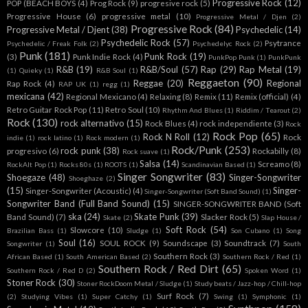
Progressive Rock
(12)
POP (BEACH BOYS
(4)
Prog Rock
(9)
progresive rock
(5)
Progressive House
(6)
progressive metal
(10)
Progressive Metal / Djen
(2)
Progressive Rock
(84)
Progressive Metal / Djent
(38)
Psychedelic
(14)
Psychedelic Rock
(57)
Psytrance
Psychedelic / Freak Folk
(2)
Psychedelyc Rock
(2)
Punk
(181)
Punk Rock
(19)
(3)
Punk Indie Rock
(4)
PunkPop Punk
(1)
PunkPunk
R&B
(19)
R&B/Soul
(57)
Rap
(29)
Rap Metal
(19)
(1)
Quieky
(1)
R&B Soul
(1)
Reggaeton
(90)
Reggae
(20)
Regional
Rap Rock
(4)
RAP UK
(1)
regg
(1)
mexicana
(42)
Regional Mexicano
(4)
Relaxing
(8)
Remix
(11)
Remix (official)
(4)
Retro Guitar Rock Pop
(11)
Retro Soul
(10)
Rhythm And Blues
(1)
Riddim / Tearout
(2)
Rock
(130)
rock alternativo
(15)
Rock Blues
(4)
rock independiente
(3)
Rock
Rock Pop
(65)
Rock N Roll
(12)
Rock
indie
(1)
rock latino
(1)
Rock modern
(1)
Rock/Punk
(253)
rock punk
(38)
progresivo
(6)
Rockabilly
(8)
Rock suave
(1)
Salsa
(14)
Screamo
(8)
RockAlt Pop
(1)
Rocks 80s
(1)
ROOTS
(1)
Scandinavian Based
(1)
Singer Songwriter
(83)
Shoegaze
(48)
Singer-Songwriter
Shoeghaze
(2)
(15)
Singer-
Singer-Songwriter (Acoustic)
(4)
Singer-Songwriter (Soft Band Sound)
(1)
Songwriter Band (Full Band Sound)
(15)
SINGER-SONGWRITER BAND (Soft
ska
(24)
Skate Punk
(39)
Band Sound)
(7)
Slacker Rock
(5)
Skate
(2)
Slap House /
Soft Rock
(54)
Slowcore
(10)
Brazilian Bass
(1)
Sludge
(1)
Son Cubano
(1)
Song
Soul
(16)
SOUL ROCK
(9)
Soundscape
(3)
Soundtrack
(7)
Songwriter
(1)
South
Southern Rock
(3)
African Based
(1)
South American Based
(2)
Southern Rock / Red
(1)
Southern Rock / Red Dirt
(65)
Southern Rock / Red D
(2)
Spoken Word
(1)
Stoner Rock
(30)
Stoner RockDoom Metal / Sludge
(1)
Study beats / Jazz-hop / Chill-hop
Surf Rock
(7)
(2)
Studying Vibes
(1)
Super Catchy
(1)
Swing
(1)
Symphonic
(1)