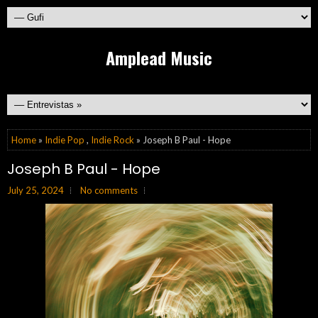
Amplead Music
Home
»
Indie Pop
,
Indie Rock
» Joseph B Paul - Hope
Joseph B Paul - Hope
July 25, 2024
No comments