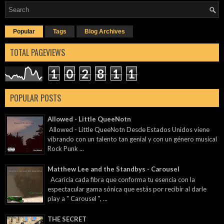
Popular
Tags
Blog Archives
TOTAL PAGEVIEWS
1
0
2
8
1
1
POPULAR POSTS
Allowed - Little QueeNotn
Allowed - Little QueeNotn Desde Estados Unidos viene
vibrando con un talento tan genial y con un género musical
Rock Punk ...
Matthew Lee and the Standbys - Carousel
Acaricia cada fibra que conforma tu esencia con la
espectacular gama sónica que estás por recibir al darle
play a " Carousel ", ...
THE SECRET