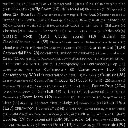
Bass House / Electro House
(7)
Bedroom / Lo-fi Pop
(9)
Beats
(2)
Bedroom / Lo-fiPop
Big Room
(13)
Bedroom Pop
(3)
Black Metal
(4)
(1)
Blue -grass
(1)
Bluegrass
(1)
Blues
(27)
BoomBap
(4)
Breakbeat
(4)
Brazilian BassDream Pop
(1)
British Based
(1)
Britpop
(9)
Chamber Pop
BRITPOP INDIE POP
(1)
Brostep
(1)
Canadian Based
(1)
Cello
(1)
(8)
Chillwave
(4)
CHILDREN'S MUSIC
(1)
Chill House
(1)
CHILLOUT
(1)
Chillstep
(2)
Christian
(9)
Cinematic
(11)
Clasic Rock
(5)
Christmas
(2)
Cinematic / Epic Music
(2)
Classic Rock
(189)
Classic Sound
(18)
classical
(8)
Classical/Instrumental
(35)
Classical/Instrumental - Electronic - Folk/Acoustic
(1)
Commercial
(100)
Cloud Hop / Emo Hip-Hop
(9)
Comercial
(11)
Comedy
(1)
Commercial Pop
(28)
Commercial Vocal
COMMERCIAL POP CONTEMPORARY
(1)
Dance
(11)
COMMERCIAL VOCAL DANCE COMMERCIAL POP CONTEMPORARY POP POP
Contemporany
(7)
Contemporany Pop
(11)
ELECTRONIC POP SYNTH POP
(1)
Contemporary Pop
(16)
Contemporary
(3)
Contemporany R&B
(1)
Country
(96)
Contemporary R&B
(14)
CONTEMPORARY SOUL
(1)
Corridos
(1)
Cover
(26)
Cover (official)
(25)
Country Rap
(4)
Country Americana
(1)
Covers
(1)
Dance Pop
(204)
Cumbia
(6)
Dance
(8)
Dance Hall
(5)
Crossover Classical
(1)
Dancehall
(19)
Dark pop
(8)
Dark wave
(5)
Dance Pop Nu-disco
(2)
DARK-POP
(1)
Death Metal
(19)
Deathcore
(8)
Deep House
(8)
Darkwave
(1)
Deep Trance
(1)
Dream Pop
Disco
(11)
Doom Metal / Sludge
(7)
disco rap
(2)
Downtempo
(2)
(127)
DREAM POP (Electronic/Pop)
(4)
DREAM POP (Guitar Dreamy Mellow Vibes)
Drill
(4)
(1)
DREAM POP (Guitar Washed-out/Shoegaze Style)
(1)
Drum N Bass / Jungle
(2)
Dubstep
(19)
EDM
(43)
Electro
(14)
Easy Listening
(3)
Electro
Electro Folk
(1)
Electro Pop
(118)
Electronic
(99)
Funk
(4)
Electro Jazz
(1)
Electro-Goth
(1)