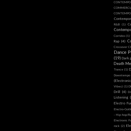
CONTEMPO
COMMERC
CONTEMPOR
Contempo
C
R&B
(1)
Contemp
Corridos
(1)
C
Rap
(4)
Crossover Cl
Dance 
(19)
Dark 
Death Me
D
Trance
(1)
Downtempo
(Electroni
Vibes)
(1)
D
Drill
(4)
D
Listening
Electro Fu
Electro-Got
- Hip-hop/R
Electronic F
Ele
rock
(2)