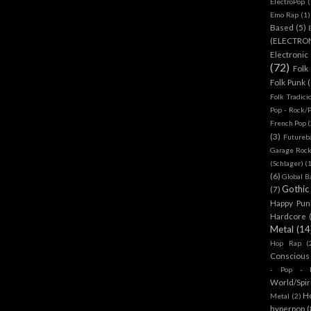
ElectroPop
(
Emo Rap
(1)
Based
(5)
(ELECTRO
Electronic
(72)
Folk
Folk Punk
Folk Tradici
Pop - Rock/
French Pop
(
(3)
Futureb
Garage Rock
(Schlager)
(
(6)
Global B
Gothic
(7)
Happy Pun
Hardcore
Metal
(14
Hop Rap
(
Conscious
- Pop - R
World/Spir
H
Metal
(2)
hyperpop
(