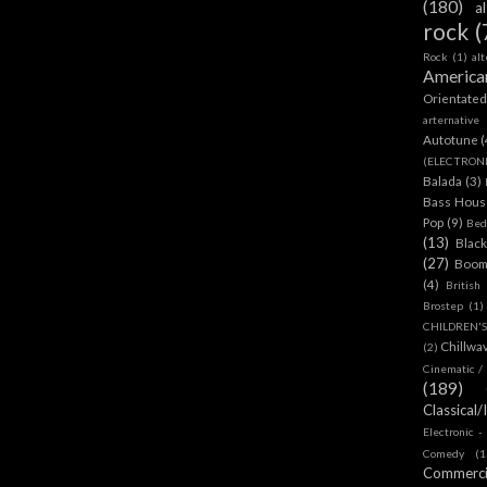
(180)
a
rock
(
Rock
(1)
al
America
Orientate
arternative
Autotune
(
(ELECTRON
Balada
(3)
Bass House
Pop
(9)
Bed
(13)
Blac
(27)
Boom
(4)
British
Brostep
(1)
CHILDREN'
Chillwa
(2)
Cinematic /
(189)
Classical/
Electronic -
Comedy
(1
Commerc