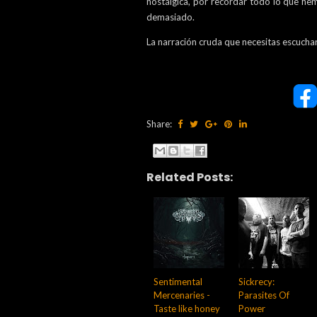
nostálgica, por recordar todo lo que he
demasiado.
La narración cruda que necesitas escucha
Share:
Related Posts:
Sentimental
Sickrecy:
Mercenaries -
Parasites Of
Taste like honey
Power