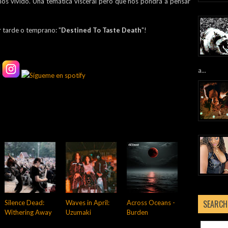
mos vivido. Una temática visceral pero que nos pondrá a pensar
r tarde o temprano: "
Destined To Taste Death
"!
a...
SEARCH
Silence Dead:
Waves in April:
Across Oceans -
Withering Away
Uzumaki
Burden