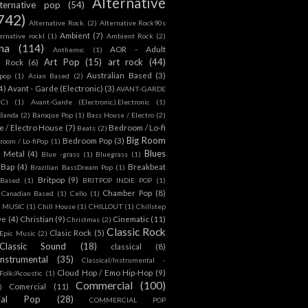
Alternative
lternative pop
(54)
742)
Alternative Rock.
(2)
Alternative Rock90s
Ambient
(7)
ternative rockl
(1)
Ambient Rock
(2)
na
(114)
AOR - Adult
Anthemic
(1)
Art Pop
(15)
art rock
(44)
d Rock
(6)
Australian Based
(3)
 pop
(1)
Asian Based
(2)
4)
Avant - Garde (Electronic)
(3)
AVANT-GARDE
IC)
(1)
Avant-Garde (Electronic).Electronic
(1)
Banda
(2)
Baroque Pop
(1)
Bass House / Electro
(2)
 / Electro House
(7)
Bedroom / Lo-fi
Beats
(2)
Big Room
Bedroom Pop
(3)
room / Lo-fiPop
(1)
Blues
k Metal
(4)
Blue -grass
(1)
Bluegrass
(1)
Bap
(4)
Breakbeat
Brazilian BassDream Pop
(1)
Britpop
(9)
 Based
(1)
BRITPOP INDIE POP
(1)
Chamber Pop
(8)
Canadian Based
(1)
Cello
(1)
S MUSIC
(1)
Chill House
(1)
CHILLOUT
(1)
Chillstep
ve
(4)
Christian
(9)
Cinematic
(11)
Christmas
(2)
Classic Rock
Clasic Rock
(5)
 Epic Music
(2)
Classic Sound
(18)
classical
(8)
Instrumental
(35)
Classical/Instrumental -
Cloud Hop / Emo Hip-Hop
(9)
 Folk/Acoustic
(1)
Commercial
(100)
Comercial
(11)
)
ial Pop
(28)
COMMERCIAL POP