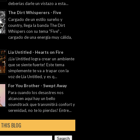
deberías darle un vistazo a esta...
The Dirt Whisperers - Five
Cargado de un estilo sureño y
country, llega la banda The Dirt
Whispers con su tema "Five" ,
cargado de una energía muy cálida,
Lia Untitled - Hearts on Fire
¡Lia Untitled logra crear un ambiente
que se siente fuerte! Este tema
simplemente te va a trapar con la
voz de Lia Untitled, y es q...
For You Brother - Swept Away
Para cuando los desastres nos
alcancen aquí hay un bello
soundtrack que transmitirá confort y
serenidad, no te lo pierdas! Entre...
 THIS BLOG