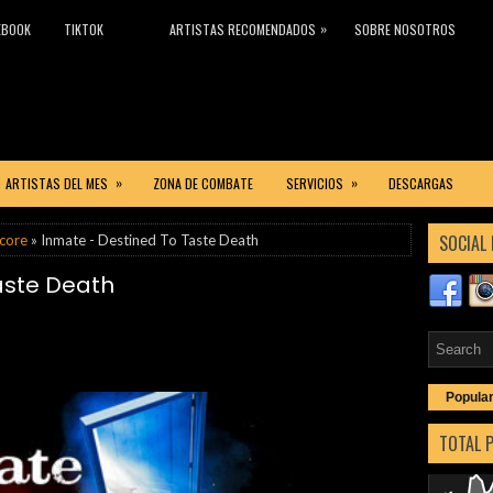
»
EBOOK
TIKTOK
ARTISTAS RECOMENDADOS
SOBRE NOSOTROS
»
»
ARTISTAS DEL MES
ZONA DE COMBATE
SERVICIOS
DESCARGAS
SOCIAL 
core
» Inmate - Destined To Taste Death
aste Death
Popula
TOTAL 