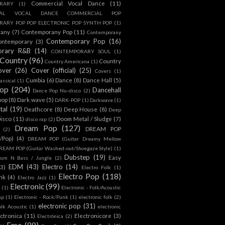
Commercial Vocal Dance
(11)
RARY
(1)
IAL VOCAL DANCE COMMERCIAL POP
ARY POP POP ELECTRONIC POP SYNTH POP
(1)
rany
(7)
Contemporany Pop
(11)
Contemporany
Contemporary Pop
(16)
ontemporary
(3)
orary R&B
(14)
CONTEMPORARY SOUL
(1)
Country
(96)
Country
Country Americana
(1)
over
(26)
Cover (official)
(25)
Covers
(1)
Cumbia
(6)
Dance
(8)
Dance Hall
(5)
assical
(1)
Pop
(204)
Dancehall
Dance Pop Nu-disco
(2)
pop
(8)
Dark wave
(5)
DARK-POP
(1)
Darkwave
(1)
tal
(19)
Deathcore
(8)
Deep House
(8)
Deep
isco
(11)
Doom Metal / Sludge
(7)
disco rap
(2)
Dream Pop
(127)
DREAM POP
(2)
c/Pop)
(4)
DREAM POP (Guitar Dreamy Mellow
REAM POP (Guitar Washed-out/Shoegaze Style)
(1)
Dubstep
(19)
Easy
rum N Bass / Jungle
(2)
EDM
(43)
Electro
(14)
(3)
Electro Folk
(1)
Electro Pop
(118)
nk
(4)
Electro Jazz
(1)
Electronic
(99)
h
(1)
Electronic - Folk/Acoustic
ap
(1)
Electronic - Rock/Punk
(1)
electronic folk
(2)
electronic pop
(31)
olk Acoustic
(1)
electronic
ctronica
(11)
Electronicore
(3)
Electrónica
(2)
Emo
(89)