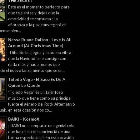
THE SECRET
Este es el momento perfecto para
que te sientes y dejes que la
emotividad te consuma : La
añoranza y la paz convergerá en
pensamien...
Nessa Ruane Dalton - Love Is All
Around (At Christmas Time)
Difunde la alegría y la buena vibra
que la Navidad trae consigo con
nada más y nada menos que
 de el nuevo lanzamiento que se en...
Toledo Vega - El Saco Es De A
Quien Le Quede
“Toledo Vega” es un talentoso
músico que tiene como su principal
fuerte el género del Rock Alternativo
unk, en esta ocasión nos co...
BAÏKI – KosmoX
¡ BAÏKI nos comparte una genial rola
que hace eco de conciencia de una
forma espectacular! En esta ocasión