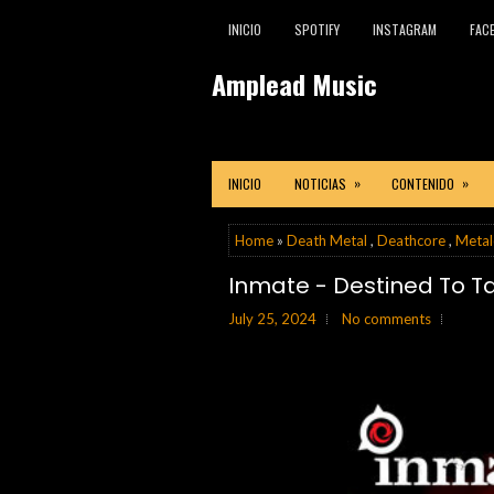
INICIO
SPOTIFY
INSTAGRAM
FAC
Amplead Music
»
»
INICIO
NOTICIAS
CONTENIDO
Home
»
Death Metal
,
Deathcore
,
Metal
Inmate - Destined To T
July 25, 2024
No comments