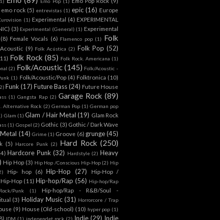
Emo Pop Rock
(9)
1)
Emo Pop
(1)
epic
(16)
emo rock
(5)
Europe
entrevistas
(1)
Experimental
(4)
EXPERIMENTAL
Eurovision
(1)
NIC)
(3)
Experimental
Experimental (General)
(1)
Folk
(8)
Female Vocals
(6)
Flamenco pop
(1)
Folk Pop
(52)
 Acoustic
(9)
Folk Acústica
(2)
Folk Rock
(85)
(11)
Folk Rock. Americana
(1)
Folk/Acoustic
(145)
onal
(2)
Folk/Acoustic -
Folk/Acoustic/Pop
(4)
Folktronica
(10)
Punk
(1)
Funk
(17)
Future Bass
(24)
Future House
2)
Garage Rock
(89)
ass
(1)
Gangsta Rap
(2)
. Alternative Rock
(2)
German Pop
(1)
German pop
Glam / Hair Metal
(19)
Glam Rock
1)
Glam
(1)
Gothic
(3)
Gothic / Dark Wave
ass
(1)
Gospel
(2)
 Metal
(14)
grunge
(45)
Groove
(6)
Grime
(1)
Hard Rock
(250)
k
(5)
Harcore Punk
(2)
Hardcore Punk
(32)
Heavy
(4)
Hardstyle
(2)
)
Hip Hop
(3)
Hip Hop /Conscious Hip-Hop
(2)
Hip
Hip-Hop
(27)
Hip- hop
(6)
Hip-Hop /
2)
Hip-hop/Rap
(56)
 Hip-Hop
(11)
Hip-hop/Rap
Hip-hop/Rap - R&B/Soul -
ock/Punk
(1)
Holiday Music
(31)
itual
(3)
Horrorcore / Trap
ouse
(9)
House (Old-school)
(10)
hyper pop
(1)
Indie
(29)
Indie
8)
IDM
(1)
independet rock
(2)