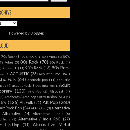
RCHIVE
Powered by
Blogger
.
CLOUD
70s Rock
(3)
80´s
)
80'S ROCK
(1)
80's VIBES
(1)
80s Rock
(78)
0´s Vibes
(3)
80s Rock.
(4)
90s Rock
90´s Rock
(13)
8)
90's rock
(11)
ACOUSTIC
(26)
Acoustic - Pop - R&B
Jazz
(1)
tic Folk
(64)
acoustic pop
(11)
acoustic
Adult
ustic
(4)
acustic rock
(3)
Acústica Pop
(1)
orary
(130)
Afrobeat
(4)
Afro Pop
(2)
(6)
Afrobeats / Afro-pop / Afro-fusion
(6)
al
(1)
ntry
(126)
Alt Pop
(260)
Alt Folk
(21)
Alt Rock Pop
(54)
alternativa
ALT-FOLK
(3)
Alternative
(14)
Alternative - Indie
(6)
Alternative / Indie R&B
(27)
 / Indie
(1)
Alternative Metal
ive Hip-Hop
(31)