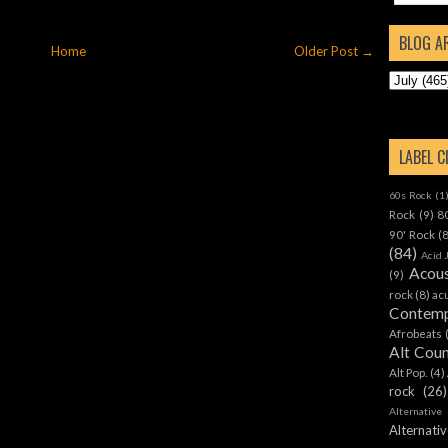
BLOG A
Home
Older Post →
LABEL 
60s Rock
(1
Rock
(9)
8
90' Rock
(
(84)
Acid 
Acous
(9)
rock
(8)
ac
Contemp
Afrobeats
Alt Cou
Alt Pop.
(4)
rock
(26)
Alternative
Alternat