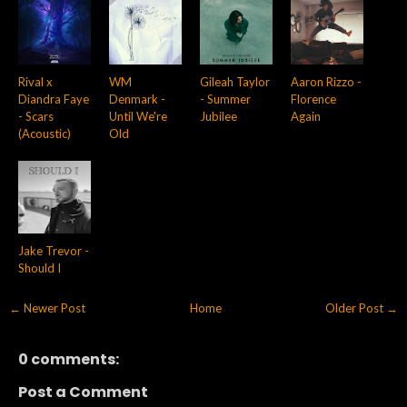
Rival x
WM
Gileah Taylor
Aaron Rizzo -
Diandra Faye
Denmark -
- Summer
Florence
- Scars
Until We're
Jubilee
Again
(Acoustic)
Old
Jake Trevor -
Should I
← Newer Post
Home
Older Post →
0 comments:
Post a Comment