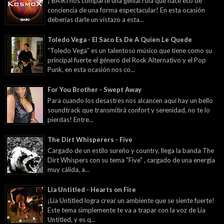
¡ BAÏKI nos comparte una genial rola que hace eco de
conciencia de una forma espectacular! En esta ocasión
deberías darle un vistazo a esta...
Toledo Vega - El Saco Es De A Quien Le Quede
“Toledo Vega” es un talentoso músico que tiene como su
principal fuerte el género del Rock Alternativo y el Pop
Punk, en esta ocasión nos co...
For You Brother - Swept Away
Para cuando los desastres nos alcancen aquí hay un bello
soundtrack que transmitirá confort y serenidad, no te lo
pierdas! Entre...
The Dirt Whisperers - Five
Cargado de un estilo sureño y country, llega la banda The
Dirt Whispers con su tema "Five" , cargado de una energía
muy cálida, a...
Lia Untitled - Hearts on Fire
¡Lia Untitled logra crear un ambiente que se siente fuerte!
Este tema simplemente te va a trapar con la voz de Lia
Untitled, y es q...