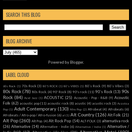
SEARCH THIS BLOG
BLOG ARCHIVE
Powered by
Blogger
.
LABEL CLOUD
70s Rock
(3)
80´s Rock
(9)
80´s Vibes
(3)
60s Rock
(1)
80'S ROCK
(1)
80's VIBES
(1)
80s Rock
(78)
90s
90´s Rock
(13)
80s Rock.
(4)
90' Rock
(8)
90's rock
(11)
Rock
(84)
ACOUSTIC
(25)
Acoustic
Acoustic - Pop - R&B
(9)
Acid Jazz
(1)
Folk
(62)
acoustic pop
(11)
acoustic rock
(8)
acustic
(4)
acustic rock
(3)
Acústica
Adult Contemporary
(130)
Afrobeat
(4)
Afrobeats
(6)
Pop
(1)
Afro Pop
(2)
Alt Country
(126)
Alt Folk
(21)
Afrobeats / Afro-pop / Afro-fusion
(6)
al
(1)
Alt Pop
(260)
Alt Rock Pop
(54)
alternativa rock
Alt Pop.
(4)
ALT-FOLK
(3)
(26)
Alternative
(14)
Alternative /
Alternative - Indie
(6)
Alternative / Indie
(1)