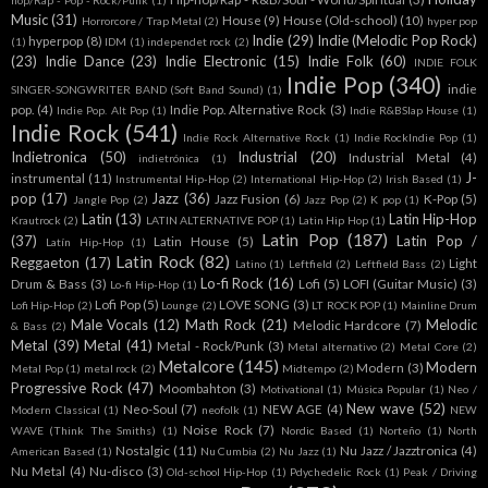
hop/Rap - Pop - Rock/Punk
(1)
Music
(31)
House
(9)
House (Old-school)
(10)
Horrorcore / Trap Metal
(2)
hyper pop
Indie
(29)
Indie (Melodic Pop Rock)
hyperpop
(8)
(1)
IDM
(1)
independet rock
(2)
(23)
Indie Dance
(23)
Indie Electronic
(15)
Indie Folk
(60)
INDIE FOLK
Indie Pop
(340)
indie
SINGER-SONGWRITER BAND (Soft Band Sound)
(1)
pop.
(4)
Indie Pop. Alternative Rock
(3)
Indie Pop. Alt Pop
(1)
Indie R&BSlap House
(1)
Indie Rock
(541)
Indie Rock Alternative Rock
(1)
Indie RockIndie Pop
(1)
Indietronica
(50)
Industrial
(20)
Industrial Metal
(4)
indietrónica
(1)
J-
instrumental
(11)
Instrumental Hip-Hop
(2)
International Hip-Hop
(2)
Irish Based
(1)
pop
(17)
Jazz
(36)
Jazz Fusion
(6)
K-Pop
(5)
Jangle Pop
(2)
Jazz Pop
(2)
K pop
(1)
Latin
(13)
Latin Hip-Hop
Krautrock
(2)
LATIN ALTERNATIVE POP
(1)
Latin Hip Hop
(1)
Latin Pop
(187)
(37)
Latin Pop /
Latin House
(5)
Latín Hip-Hop
(1)
Latin Rock
(82)
Reggaeton
(17)
Light
Latino
(1)
Leftfield
(2)
Leftfield Bass
(2)
Lo-fi Rock
(16)
Drum & Bass
(3)
Lofi
(5)
LOFI (Guitar Music)
(3)
Lo-fi Hip-Hop
(1)
Lofi Pop
(5)
LOVE SONG
(3)
Lofi Hip-Hop
(2)
Lounge
(2)
LT ROCK POP
(1)
Mainline Drum
Male Vocals
(12)
Math Rock
(21)
Melodic
Melodic Hardcore
(7)
& Bass
(2)
Metal
(39)
Metal
(41)
Metal - Rock/Punk
(3)
Metal alternativo
(2)
Metal Core
(2)
Metalcore
(145)
Modern
Modern
(3)
Metal Pop
(1)
metal rock
(2)
Midtempo
(2)
Progressive Rock
(47)
Moombahton
(3)
Motivational
(1)
Música Popular
(1)
Neo /
New wave
(52)
Neo-Soul
(7)
NEW AGE
(4)
Modern Classical
(1)
neofolk
(1)
NEW
Noise Rock
(7)
WAVE (Think The Smiths)
(1)
Nordic Based
(1)
Norteño
(1)
North
Nostalgic
(11)
Nu Jazz / Jazztronica
(4)
American Based
(1)
Nu Cumbia
(2)
Nu Jazz
(1)
Nu Metal
(4)
Nu-disco
(3)
Old-school Hip-Hop
(1)
Pdychedelic Rock
(1)
Peak / Driving