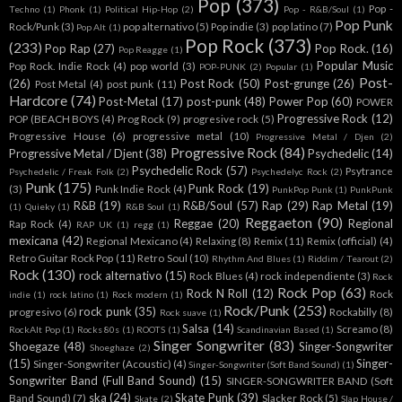
Pop
(373)
Pop -
Techno
(1)
Phonk
(1)
Political Hip-Hop
(2)
Pop - R&B/Soul
(1)
Pop Punk
Rock/Punk
(3)
pop alternativo
(5)
Pop indie
(3)
pop latino
(7)
Pop Alt
(1)
Pop Rock
(373)
(233)
Pop Rap
(27)
Pop Rock.
(16)
Pop Reagge
(1)
Popular Music
Pop Rock. Indie Rock
(4)
pop world
(3)
POP-PUNK
(2)
Popular
(1)
Post-
(26)
Post Rock
(50)
Post-grunge
(26)
Post Metal
(4)
post punk
(11)
Hardcore
(74)
Post-Metal
(17)
post-punk
(48)
Power Pop
(60)
POWER
Progressive Rock
(12)
POP (BEACH BOYS
(4)
Prog Rock
(9)
progresive rock
(5)
Progressive House
(6)
progressive metal
(10)
Progressive Metal / Djen
(2)
Progressive Rock
(84)
Progressive Metal / Djent
(38)
Psychedelic
(14)
Psychedelic Rock
(57)
Psytrance
Psychedelic / Freak Folk
(2)
Psychedelyc Rock
(2)
Punk
(175)
Punk Rock
(19)
(3)
Punk Indie Rock
(4)
PunkPop Punk
(1)
PunkPunk
R&B
(19)
R&B/Soul
(57)
Rap
(29)
Rap Metal
(19)
(1)
Quieky
(1)
R&B Soul
(1)
Reggaeton
(90)
Reggae
(20)
Regional
Rap Rock
(4)
RAP UK
(1)
regg
(1)
mexicana
(42)
Regional Mexicano
(4)
Relaxing
(8)
Remix
(11)
Remix (official)
(4)
Retro Guitar Rock Pop
(11)
Retro Soul
(10)
Rhythm And Blues
(1)
Riddim / Tearout
(2)
Rock
(130)
rock alternativo
(15)
Rock Blues
(4)
rock independiente
(3)
Rock
Rock Pop
(63)
Rock N Roll
(12)
Rock
indie
(1)
rock latino
(1)
Rock modern
(1)
Rock/Punk
(253)
rock punk
(35)
progresivo
(6)
Rockabilly
(8)
Rock suave
(1)
Salsa
(14)
Screamo
(8)
RockAlt Pop
(1)
Rocks 80s
(1)
ROOTS
(1)
Scandinavian Based
(1)
Singer Songwriter
(83)
Shoegaze
(48)
Singer-Songwriter
Shoeghaze
(2)
(15)
Singer-
Singer-Songwriter (Acoustic)
(4)
Singer-Songwriter (Soft Band Sound)
(1)
Songwriter Band (Full Band Sound)
(15)
SINGER-SONGWRITER BAND (Soft
ska
(24)
Skate Punk
(39)
Band Sound)
(7)
Slacker Rock
(5)
Skate
(2)
Slap House /