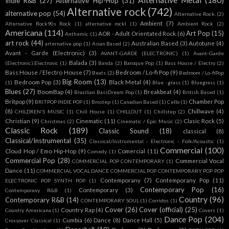
Alternative Metal
(180)
Indie R&B
(27)
Alternative Hip-Hop
(31)
Alternative rock
(742)
alternative pop
(54)
Alternative Rock.
(2)
Ambient
(7)
Alternative Rock90s Rock
(1)
alternative rockl
(1)
Ambient Rock
(2)
Americana
(114)
Art Pop
(15)
AOR - Adult Orientated Rock
(6)
Anthemic
(1)
art rock
(44)
Australian Based
(3)
Autotune
(4)
arternative pop
(1)
Asian Based
(2)
Avant - Garde (Electronic)
(3)
AVANT-GARDE (ELECTRONIC)
(1)
Avant-Garde
Balada
(3)
(Electronic).Electronic
(1)
Banda
(2)
Baroque Pop
(1)
Bass House / Electro
(2)
Bass House / Electro House
(7)
Bedroom / Lo-fi Pop
(9)
Beats
(2)
Bedroom / Lo-fiPop
Big Room
(13)
Bedroom Pop
(3)
Black Metal
(4)
(1)
Blue -grass
(1)
Bluegrass
(1)
Blues
(27)
BoomBap
(4)
Breakbeat
(4)
Brazilian BassDream Pop
(1)
British Based
(1)
Britpop
(9)
Chamber Pop
BRITPOP INDIE POP
(1)
Brostep
(1)
Canadian Based
(1)
Cello
(1)
(8)
Chillwave
(4)
CHILDREN'S MUSIC
(1)
Chill House
(1)
CHILLOUT
(1)
Chillstep
(2)
Christian
(9)
Cinematic
(11)
Clasic Rock
(5)
Christmas
(2)
Cinematic / Epic Music
(2)
Classic Rock
(189)
Classic Sound
(18)
classical
(8)
Classical/Instrumental
(35)
Classical/Instrumental - Electronic - Folk/Acoustic
(1)
Commercial
(100)
Cloud Hop / Emo Hip-Hop
(9)
Comercial
(11)
Comedy
(1)
Commercial Pop
(28)
Commercial Vocal
COMMERCIAL POP CONTEMPORARY
(1)
Dance
(11)
COMMERCIAL VOCAL DANCE COMMERCIAL POP CONTEMPORARY POP POP
Contemporany
(7)
Contemporany Pop
(11)
ELECTRONIC POP SYNTH POP
(1)
Contemporary Pop
(16)
Contemporary
(3)
Contemporany R&B
(1)
Country
(96)
Contemporary R&B
(14)
CONTEMPORARY SOUL
(1)
Corridos
(1)
Cover
(26)
Cover (official)
(25)
Country Rap
(4)
Country Americana
(1)
Covers
(1)
Dance Pop
(204)
Cumbia
(6)
Dance
(8)
Dance Hall
(5)
Crossover Classical
(1)