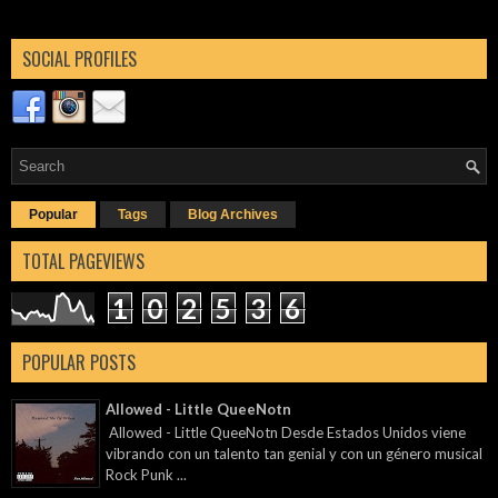
SOCIAL PROFILES
Popular
Tags
Blog Archives
TOTAL PAGEVIEWS
1
0
2
5
3
6
POPULAR POSTS
Allowed - Little QueeNotn
Allowed - Little QueeNotn Desde Estados Unidos viene
vibrando con un talento tan genial y con un género musical
Rock Punk ...