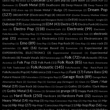
Dancehall
(19)
Dark pop
(8)
Dark wave
(5)
Dance Pop Nu-disco
(2)
DARK-POP
(1)
Death Metal
(19)
Deathcore
(8)
Deep House
(8)
Darkwave
(1)
Deep Trance
(1)
Dream Pop
Disco
(11)
Doom Metal / Sludge
(7)
disco rap
(2)
Downtempo
(2)
(127)
DREAM POP (Electronic/Pop)
(4)
DREAM POP (Guitar Dreamy Mellow Vibes)
Drill
(4)
(1)
DREAM POP (Guitar Washed-out/Shoegaze Style)
(1)
Drum N Bass / Jungle
(2)
Dubstep
(19)
EDM
(43)
Electro
(14)
Easy Listening
(3)
Electro Funk
(4)
Electro
Electro Pop
(118)
Electronic
(99)
Jazz
(1)
Electro-Goth
(1)
Electronic -
electronic
Folk/Acoustic - Hip-hop/Rap
(1)
Electronic - Rock/Punk
(1)
electronic folk
(2)
pop
(31)
Electronica
(11)
Electronicore
(3)
electronic rock
(2)
Electrónica
(2)
Emo
(89)
Emo Pop Rock
(9)
emo rock
(5)
ElectroPop
(1)
Emo Pop
(1)
Emo Rap
(1)
epic
(16)
Europe Based
(5)
Experimental
(4)
entrevistas
(1)
Eurovision
(1)
EXPERIMENTAL (ELECTRONIC)
(3)
Experimental
Experimental (General)
(1)
Folk
(72)
Electronic
(8)
Female Vocals
(6)
Folk Acoustic
(9)
Flamenco pop
(1)
Folk
Folk Rock
(85)
Folk Pop
(52)
Folk Punk
(11)
Acústica
(2)
Folk Rock. Americana
Folk/Acoustic
(145)
(1)
Folk Tradicional
(2)
Folk/Acoustic - Pop - Rock/Punk
(1)
Funk
(17)
Future Bass
(24)
Folk/Acoustic/Pop
(4)
Folktronica
(10)
French Pop
(2)
Garage Rock
(89)
Future House
(3)
Futurebass
(1)
Gangsta Rap
(2)
Garage Rock.
Glam / Hair
Alternative Rock
(2)
German Pop
(1)
German pop (Schlager)
(1)
Glam
(1)
Metal
(19)
Glam Rock
(6)
Gothic
(3)
Gothic / Dark Wave
Global Bass
(1)
Gospel
(2)
Gothic Metal
(14)
grunge
(45)
(7)
Groove
(6)
Happy Punk
(5)
Grime
(1)
Harcore
Hard Rock
(250)
Hardcore Punk
(32)
Hardcore
(4)
Punk
(2)
Hardstyle
(2)
Heavy Metal
(14)
Hip Hop
(3)
Hip-
Hip Hop /Conscious Hip-Hop
(2)
Hip Hop Rap
(2)
Hip-Hop
(27)
Hip-hop/Rap
(56)
hop
(6)
Hip-Hop / Conscious Hip-Hop
(11)
Hip-
Holiday
Hip-hop/Rap - R&B/Soul - World/Spiritual
(3)