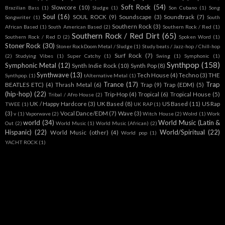
Soft Rock
(54)
Slowcore
(10)
Brazilian Bass
(1)
Sludge
(1)
Son Cubano
(1)
Song
Soul
(16)
SOUL ROCK
(9)
Soundscape
(3)
Soundtrack
(7)
Songwriter
(1)
South
Southern Rock
(3)
African Based
(1)
South American Based
(2)
Southern Rock / Red
(1)
Southern Rock / Red Dirt
(65)
Southern Rock / Red D
(2)
Spoken Word
(1)
Stoner Rock
(30)
Stoner RockDoom Metal / Sludge
(1)
Study beats / Jazz-hop / Chill-hop
Surf Rock
(7)
(2)
Studying Vibes
(1)
Super Catchy
(1)
Swing
(1)
Symphonic
(1)
Synthpop
(158)
Symphonic Metal
(12)
Synth Indie Rock
(10)
Synth Pop
(8)
Synthwave
(13)
Tech House
(4)
Techno
(3)
THE
Synthpop.
(1)
tAlternative Metal
(1)
Trance
(17)
Trap
BEATLES ETC)
(4)
Thrash Metal
(6)
Trap
(9)
Trap (EDM)
(5)
(hip-hop)
(22)
Trip-Hop
(4)
Tropical
(6)
Tropical House
(5)
Tribal / Afro House
(2)
UK / Happy Hardcore
(3)
UK Based
(8)
US Based
(11)
US Rap
TWEE
(1)
UK RAP
(1)
(3)
Vocal Dance/EDM
(7)
Wave
(3)
v
(1)
Vaporwave
(2)
Witch House
(2)
Wolrd
(1)
Work
world
(34)
World Music (Latin &
Out
(2)
World Music
(1)
World Music (African)
(2)
Hispanic)
(22)
World/Spiritual
(22)
World Music (other)
(4)
World pop
(1)
YACHT ROCK
(1)