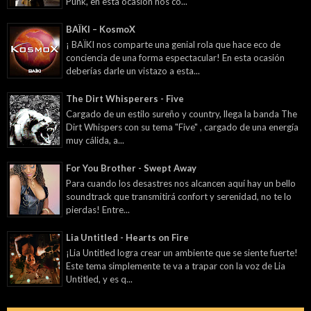
Punk, en esta ocasión nos co...
BAÏKI – KosmoX
¡ BAÏKI nos comparte una genial rola que hace eco de
conciencia de una forma espectacular! En esta ocasión
deberías darle un vistazo a esta...
The Dirt Whisperers - Five
Cargado de un estilo sureño y country, llega la banda The
Dirt Whispers con su tema "Five" , cargado de una energía
muy cálida, a...
For You Brother - Swept Away
Para cuando los desastres nos alcancen aquí hay un bello
soundtrack que transmitirá confort y serenidad, no te lo
pierdas! Entre...
Lia Untitled - Hearts on Fire
¡Lia Untitled logra crear un ambiente que se siente fuerte!
Este tema simplemente te va a trapar con la voz de Lia
Untitled, y es q...