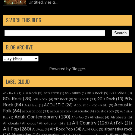
Untitled, y es q...
SEARCH THIS BLOG
BLOG ARCHIVE
Powered by
Blogger
.
LABEL CLOUD
70s Rock
(3)
80´s Rock
(9)
80´s Vibes
(3)
60s Rock
(1)
80'S ROCK
(1)
80's VIBES
(1)
80s Rock
(78)
90s
90´s Rock
(13)
80s Rock.
(4)
90' Rock
(8)
90's rock
(11)
Rock
(84)
Acoustic
ACOUSTIC
(26)
Acoustic - Pop - R&B
(9)
Acid Jazz
(1)
Folk
(64)
acoustic pop
(11)
acoustic rock
(8)
acustic
(4)
acustic rock
(3)
Acústica
Adult Contemporary
(130)
Afrobeat
(4)
Afrobeats
(6)
Pop
(1)
Afro Pop
(2)
Alt Country
(126)
Alt Folk
(21)
Afrobeats / Afro-pop / Afro-fusion
(6)
al
(1)
Alt Pop
(260)
Alt Rock Pop
(54)
alternativa rock
Alt Pop.
(4)
ALT-FOLK
(3)
(26)
Alternative
(14)
Alternative /
Alternative - Indie
(6)
Alternative / Indie
(1)