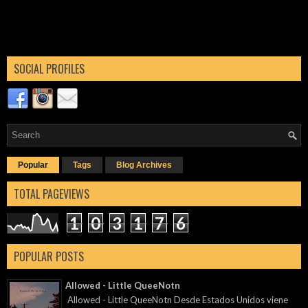
SOCIAL PROFILES
Popular
Tags
Blog Archives
TOTAL PAGEVIEWS
1
0
3
1
7
6
POPULAR POSTS
Allowed - Little QueeNotn
Allowed - Little QueeNotn Desde Estados Unidos viene