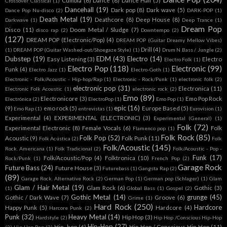
Crossover Classical
(1)
Dancehall
(19)
Dark pop
(8)
Dark wave
(5)
Dance Pop Nu-disco
(2)
DARK-POP
(1)
Death Metal
(19)
Deathcore
(8)
Deep House
(8)
Darkwave
(1)
Deep Trance
(1)
Dream Pop
Disco
(11)
Doom Metal / Sludge
(7)
disco rap
(2)
Downtempo
(2)
(127)
DREAM POP (Electronic/Pop)
(4)
DREAM POP (Guitar Dreamy Mellow Vibes)
Drill
(4)
(1)
DREAM POP (Guitar Washed-out/Shoegaze Style)
(1)
Drum N Bass / Jungle
(2)
Dubstep
(19)
EDM
(43)
Electro
(14)
Easy Listening
(3)
Electro
Electro Folk
(1)
Electro Pop
(118)
Electronic
(99)
Funk
(4)
Electro Jazz
(1)
Electro-Goth
(1)
Electronic - Folk/Acoustic - Hip-hop/Rap
(1)
Electronic - Rock/Punk
(1)
electronic folk
(2)
electronic pop
(31)
Electronica
(11)
Electronic Folk Acoustic
(1)
electronic rock
(2)
Emo
(89)
Electronicore
(3)
Emo Pop Rock
Electrónica
(2)
ElectroPop
(1)
Emo Pop
(1)
epic
(16)
(9)
emo rock
(5)
Europe Based
(5)
Emo Rap
(1)
entrevistas
(1)
Eurovision
(1)
Experimental
(4)
EXPERIMENTAL (ELECTRONIC)
(3)
Experimental (General)
(1)
Folk
(72)
Experimental Electronic
(8)
Female Vocals
(6)
Folk
Flamenco pop
(1)
Folk Rock
(85)
Folk Pop
(52)
Acoustic
(9)
Folk Punk
(11)
Folk Acústica
(2)
Folk
Folk/Acoustic
(145)
Rock. Americana
(1)
Folk Tradicional
(2)
Folk/Acoustic - Pop -
Funk
(17)
Folk/Acoustic/Pop
(4)
Folktronica
(10)
Rock/Punk
(1)
French Pop
(2)
Garage Rock
Future Bass
(24)
Future House
(3)
Futurebass
(1)
Gangsta Rap
(2)
(89)
Garage Rock. Alternative Rock
(2)
German Pop
(1)
German pop (Schlager)
(1)
Glam
Glam / Hair Metal
(19)
Glam Rock
(6)
Gothic
(3)
(1)
Global Bass
(1)
Gospel
(2)
Gothic Metal
(14)
grunge
(45)
Gothic / Dark Wave
(7)
Groove
(6)
Grime
(1)
Hard Rock
(250)
Hardcore
Happy Punk
(5)
Hardcore
(4)
Harcore Punk
(2)
Punk
(32)
Heavy Metal
(14)
Hip Hop
(3)
Hardstyle
(2)
Hip Hop /Conscious Hip-Hop
Hip-Hop
(27)
Hip- hop
(6)
Hip-Hop / Conscious Hip-Hop
(11)
(2)
Hip Hop Rap
(2)