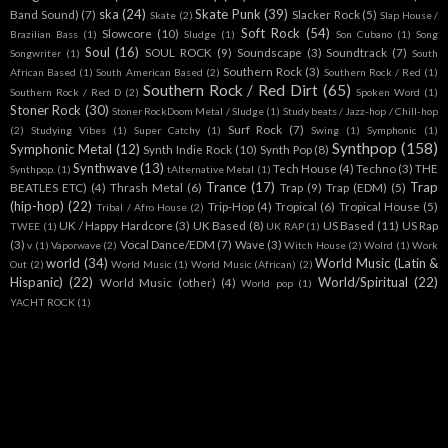
ska
(24)
Skate Punk
(39)
Band Sound)
(7)
Slacker Rock
(5)
Skate
(2)
Slap House /
Soft Rock
(54)
Slowcore
(10)
Brazilian Bass
(1)
Sludge
(1)
Son Cubano
(1)
Song
Soul
(16)
SOUL ROCK
(9)
Soundscape
(3)
Soundtrack
(7)
Songwriter
(1)
South
Southern Rock
(3)
African Based
(1)
South American Based
(2)
Southern Rock / Red
(1)
Southern Rock / Red Dirt
(65)
Southern Rock / Red D
(2)
Spoken Word
(1)
Stoner Rock
(30)
Stoner RockDoom Metal / Sludge
(1)
Study beats / Jazz-hop / Chill-hop
Surf Rock
(7)
(2)
Studying Vibes
(1)
Super Catchy
(1)
Swing
(1)
Symphonic
(1)
Synthpop
(158)
Symphonic Metal
(12)
Synth Indie Rock
(10)
Synth Pop
(8)
Synthwave
(13)
Tech House
(4)
Techno
(3)
THE
Synthpop.
(1)
tAlternative Metal
(1)
Trance
(17)
Trap
BEATLES ETC)
(4)
Thrash Metal
(6)
Trap
(9)
Trap (EDM)
(5)
(hip-hop)
(22)
Trip-Hop
(4)
Tropical
(6)
Tropical House
(5)
Tribal / Afro House
(2)
UK / Happy Hardcore
(3)
UK Based
(8)
US Based
(11)
US Rap
TWEE
(1)
UK RAP
(1)
(3)
Vocal Dance/EDM
(7)
Wave
(3)
v
(1)
Vaporwave
(2)
Witch House
(2)
Wolrd
(1)
Work
world
(34)
World Music (Latin &
Out
(2)
World Music
(1)
World Music (African)
(2)
Hispanic)
(22)
World/Spiritual
(22)
World Music (other)
(4)
World pop
(1)
YACHT ROCK
(1)