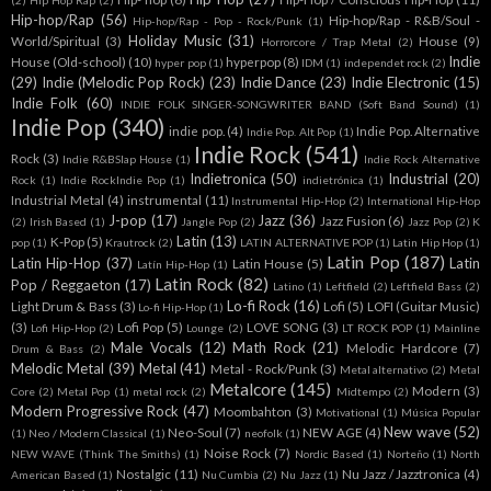
Hip-hop/Rap
(56)
Hip-hop/Rap - R&B/Soul -
Hip-hop/Rap - Pop - Rock/Punk
(1)
Holiday Music
(31)
World/Spiritual
(3)
House
(9)
Horrorcore / Trap Metal
(2)
Indie
House (Old-school)
(10)
hyperpop
(8)
hyper pop
(1)
IDM
(1)
independet rock
(2)
(29)
Indie (Melodic Pop Rock)
(23)
Indie Dance
(23)
Indie Electronic
(15)
Indie Folk
(60)
INDIE FOLK SINGER-SONGWRITER BAND (Soft Band Sound)
(1)
Indie Pop
(340)
indie pop.
(4)
Indie Pop. Alternative
Indie Pop. Alt Pop
(1)
Indie Rock
(541)
Rock
(3)
Indie R&BSlap House
(1)
Indie Rock Alternative
Indietronica
(50)
Industrial
(20)
Rock
(1)
Indie RockIndie Pop
(1)
indietrónica
(1)
Industrial Metal
(4)
instrumental
(11)
Instrumental Hip-Hop
(2)
International Hip-Hop
J-pop
(17)
Jazz
(36)
Jazz Fusion
(6)
(2)
Irish Based
(1)
Jangle Pop
(2)
Jazz Pop
(2)
K
Latin
(13)
K-Pop
(5)
pop
(1)
Krautrock
(2)
LATIN ALTERNATIVE POP
(1)
Latin Hip Hop
(1)
Latin Pop
(187)
Latin Hip-Hop
(37)
Latin
Latin House
(5)
Latín Hip-Hop
(1)
Latin Rock
(82)
Pop / Reggaeton
(17)
Latino
(1)
Leftfield
(2)
Leftfield Bass
(2)
Lo-fi Rock
(16)
Light Drum & Bass
(3)
Lofi
(5)
LOFI (Guitar Music)
Lo-fi Hip-Hop
(1)
(3)
Lofi Pop
(5)
LOVE SONG
(3)
Lofi Hip-Hop
(2)
Lounge
(2)
LT ROCK POP
(1)
Mainline
Male Vocals
(12)
Math Rock
(21)
Melodic Hardcore
(7)
Drum & Bass
(2)
Melodic Metal
(39)
Metal
(41)
Metal - Rock/Punk
(3)
Metal alternativo
(2)
Metal
Metalcore
(145)
Modern
(3)
Core
(2)
Metal Pop
(1)
metal rock
(2)
Midtempo
(2)
Modern Progressive Rock
(47)
Moombahton
(3)
Motivational
(1)
Música Popular
New wave
(52)
Neo-Soul
(7)
NEW AGE
(4)
(1)
Neo / Modern Classical
(1)
neofolk
(1)
Noise Rock
(7)
NEW WAVE (Think The Smiths)
(1)
Nordic Based
(1)
Norteño
(1)
North
Nostalgic
(11)
Nu Jazz / Jazztronica
(4)
American Based
(1)
Nu Cumbia
(2)
Nu Jazz
(1)