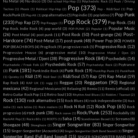
Nu Metal
(4)
Nu-disco
(3)
Old-school Hip-Hop
(1)
Pdychedelic Rock
(1)
Peak / Driving
Pop
(373)
Pop -
Techno
(1)
Phonk
(1)
Political Hip-Hop
(2)
Pop - R&B/Soul
(1)
Pop Punk
Rock/Punk
(3)
pop alternativo
(5)
Pop indie
(3)
pop latino
(7)
Pop Alt
(1)
Pop Rock
(379)
(233)
Pop Rap
(27)
Pop Rock.
(16)
Pop Reagge
(1)
Popular Music
Pop Rock. Indie Rock
(4)
pop world
(3)
POP-PUNK
(2)
Popular
(1)
Post-
(26)
Post Rock
(50)
Post-grunge
(26)
Post Metal
(4)
post punk
(11)
Hardcore
(74)
Post-Metal
(17)
post-punk
(48)
Power Pop
(60)
POWER
Progressive Rock
(12)
POP (BEACH BOYS
(4)
Prog Rock
(9)
progresive rock
(5)
Progressive House
(6)
progressive metal
(10)
Progressive Metal / Djen
(2)
Progressive Rock
(84)
Progressive Metal / Djent
(38)
Psychedelic
(14)
Psychedelic Rock
(57)
Psytrance
Psychedelic / Freak Folk
(2)
Psychedelyc Rock
(2)
Punk
(181)
Punk Rock
(19)
(3)
Punk Indie Rock
(4)
PunkPop Punk
(1)
PunkPunk
R&B
(19)
R&B/Soul
(57)
Rap
(29)
Rap Metal
(19)
(1)
Quieky
(1)
R&B Soul
(1)
Reggaeton
(90)
Reggae
(20)
Regional
Rap Rock
(4)
RAP UK
(1)
regg
(1)
mexicana
(42)
Regional Mexicano
(4)
Relaxing
(8)
Remix
(11)
Remix (official)
(4)
Retro Guitar Rock Pop
(11)
Retro Soul
(10)
Rhythm And Blues
(1)
Riddim / Tearout
(2)
Rock
(130)
rock alternativo
(15)
Rock Blues
(4)
rock independiente
(3)
Rock
Rock Pop
(65)
Rock N Roll
(12)
Rock
indie
(1)
rock latino
(1)
Rock modern
(1)
Rock/Punk
(253)
rock punk
(38)
progresivo
(6)
Rockabilly
(8)
Rock suave
(1)
Salsa
(14)
Screamo
(8)
RockAlt Pop
(1)
Rocks 80s
(1)
ROOTS
(1)
Scandinavian Based
(1)
Singer Songwriter
(83)
Shoegaze
(48)
Singer-Songwriter
Shoeghaze
(2)
(15)
Singer-
Singer-Songwriter (Acoustic)
(4)
Singer-Songwriter (Soft Band Sound)
(1)
Songwriter Band (Full Band Sound)
(15)
SINGER-SONGWRITER BAND (Soft