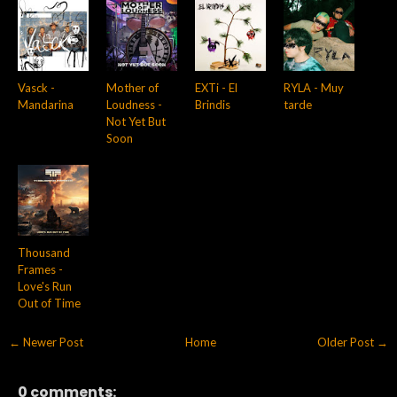
Vasck -
Mother of
EXTi - El
RYLA - Muy
Mandarina
Loudness -
Brindis
tarde
Not Yet But
Soon
Thousand
Frames -
Love's Run
Out of Time
← Newer Post
Home
Older Post →
0 comments: