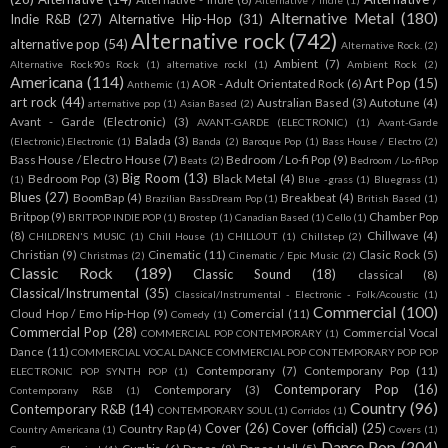
Alternative Metal
(180)
Indie R&B
(27)
Alternative Hip-Hop
(31)
Alternative rock
(742)
alternative pop
(54)
Alternative Rock.
(2)
Ambient
(7)
Alternative Rock90s Rock
(1)
alternative rockl
(1)
Ambient Rock
(2)
Americana
(114)
Art Pop
(15)
AOR - Adult Orientated Rock
(6)
Anthemic
(1)
art rock
(44)
Australian Based
(3)
Autotune
(4)
arternative pop
(1)
Asian Based
(2)
Avant - Garde (Electronic)
(3)
AVANT-GARDE (ELECTRONIC)
(1)
Avant-Garde
Balada
(3)
(Electronic).Electronic
(1)
Banda
(2)
Baroque Pop
(1)
Bass House / Electro
(2)
Bass House / Electro House
(7)
Bedroom / Lo-fi Pop
(9)
Beats
(2)
Bedroom / Lo-fiPop
Big Room
(13)
Bedroom Pop
(3)
Black Metal
(4)
(1)
Blue -grass
(1)
Bluegrass
(1)
Blues
(27)
BoomBap
(4)
Breakbeat
(4)
Brazilian BassDream Pop
(1)
British Based
(1)
Britpop
(9)
Chamber Pop
BRITPOP INDIE POP
(1)
Brostep
(1)
Canadian Based
(1)
Cello
(1)
(8)
Chillwave
(4)
CHILDREN'S MUSIC
(1)
Chill House
(1)
CHILLOUT
(1)
Chillstep
(2)
Christian
(9)
Cinematic
(11)
Clasic Rock
(5)
Christmas
(2)
Cinematic / Epic Music
(2)
Classic Rock
(189)
Classic Sound
(18)
classical
(8)
Classical/Instrumental
(35)
Classical/Instrumental - Electronic - Folk/Acoustic
(1)
Commercial
(100)
Cloud Hop / Emo Hip-Hop
(9)
Comercial
(11)
Comedy
(1)
Commercial Pop
(28)
Commercial Vocal
COMMERCIAL POP CONTEMPORARY
(1)
Dance
(11)
COMMERCIAL VOCAL DANCE COMMERCIAL POP CONTEMPORARY POP POP
Contemporany
(7)
Contemporany Pop
(11)
ELECTRONIC POP SYNTH POP
(1)
Contemporary Pop
(16)
Contemporary
(3)
Contemporany R&B
(1)
Country
(96)
Contemporary R&B
(14)
CONTEMPORARY SOUL
(1)
Corridos
(1)
Cover
(26)
Cover (official)
(25)
Country Rap
(4)
Country Americana
(1)
Covers
(1)
Dance Pop
(204)
Cumbia
(6)
Dance
(8)
Dance Hall
(5)