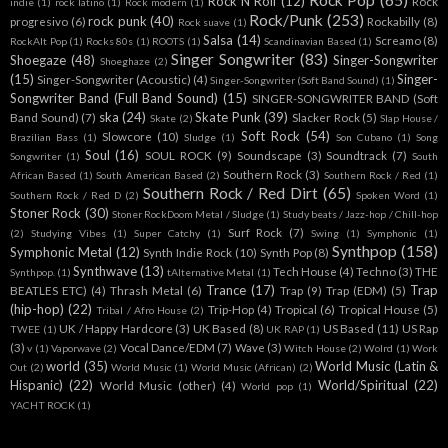
Rock Pop
(65)
Rock N Roll
(12)
Rock
indie
(1)
rock latino
(1)
Rock modern
(1)
Rock/Punk
(253)
rock punk
(40)
progresivo
(6)
Rockabilly
(8)
Rock suave
(1)
Salsa
(14)
Screamo
(8)
RockAlt Pop
(1)
Rocks 80s
(1)
ROOTS
(1)
Scandinavian Based
(1)
Singer Songwriter
(83)
Shoegaze
(48)
Singer-Songwriter
Shoeghaze
(2)
(15)
Singer-
Singer-Songwriter (Acoustic)
(4)
Singer-Songwriter (Soft Band Sound)
(1)
Songwriter Band (Full Band Sound)
(15)
SINGER-SONGWRITER BAND (Soft
ska
(24)
Skate Punk
(39)
Band Sound)
(7)
Slacker Rock
(5)
Skate
(2)
Slap House /
Soft Rock
(54)
Slowcore
(10)
Brazilian Bass
(1)
Sludge
(1)
Son Cubano
(1)
Song
Soul
(16)
SOUL ROCK
(9)
Soundscape
(3)
Soundtrack
(7)
Songwriter
(1)
South
Southern Rock
(3)
African Based
(1)
South American Based
(2)
Southern Rock / Red
(1)
Southern Rock / Red Dirt
(65)
Southern Rock / Red D
(2)
Spoken Word
(1)
Stoner Rock
(30)
Stoner RockDoom Metal / Sludge
(1)
Study beats / Jazz-hop / Chill-hop
Surf Rock
(7)
(2)
Studying Vibes
(1)
Super Catchy
(1)
Swing
(1)
Symphonic
(1)
Synthpop
(158)
Symphonic Metal
(12)
Synth Indie Rock
(10)
Synth Pop
(8)
Synthwave
(13)
Tech House
(4)
Techno
(3)
THE
Synthpop.
(1)
tAlternative Metal
(1)
Trance
(17)
Trap
BEATLES ETC)
(4)
Thrash Metal
(6)
Trap
(9)
Trap (EDM)
(5)
(hip-hop)
(22)
Trip-Hop
(4)
Tropical
(6)
Tropical House
(5)
Tribal / Afro House
(2)
UK / Happy Hardcore
(3)
UK Based
(8)
US Based
(11)
US Rap
TWEE
(1)
UK RAP
(1)
(3)
Vocal Dance/EDM
(7)
Wave
(3)
v
(1)
Vaporwave
(2)
Witch House
(2)
Wolrd
(1)
Work
world
(35)
World Music (Latin &
Out
(2)
World Music
(1)
World Music (African)
(2)
Hispanic)
(22)
World/Spiritual
(22)
World Music (other)
(4)
World pop
(1)
YACHT ROCK
(1)