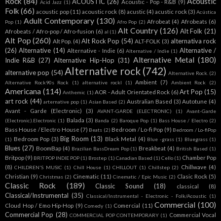
Rock
(84)
Acoustic
ACOUSTIC
(26)
Acoustic - Pop - R&B
(9)
Acid Jazz
(1)
Folk
(66)
acoustic pop
(11)
acoustic rock
(8)
acustic
(4)
acustic rock
(3)
Acústica
Adult Contemporary
(130)
Afrobeat
(4)
Afrobeats
(6)
Pop
(1)
Afro Pop
(2)
Alt Country
(126)
Alt Folk
(21)
Afrobeats / Afro-pop / Afro-fusion
(6)
al
(1)
Alt Pop
(260)
Alt Rock Pop
(54)
alternativa rock
Alt Pop.
(4)
ALT-FOLK
(3)
(26)
Alternative
(14)
Alternative /
Alternative - Indie
(6)
Alternative / Indie
(1)
Alternative Metal
(180)
Indie R&B
(27)
Alternative Hip-Hop
(31)
Alternative rock
(742)
alternative pop
(54)
Alternative Rock.
(2)
Ambient
(7)
Alternative Rock90s Rock
(1)
alternative rockl
(1)
Ambient Rock
(2)
Americana
(114)
Art Pop
(15)
AOR - Adult Orientated Rock
(6)
Anthemic
(1)
art rock
(44)
Australian Based
(3)
Autotune
(4)
arternative pop
(1)
Asian Based
(2)
Avant - Garde (Electronic)
(3)
AVANT-GARDE (ELECTRONIC)
(1)
Avant-Garde
Balada
(3)
(Electronic).Electronic
(1)
Banda
(2)
Baroque Pop
(1)
Bass House / Electro
(2)
Bass House / Electro House
(7)
Bedroom / Lo-fi Pop
(9)
Beats
(2)
Bedroom / Lo-fiPop
Big Room
(13)
Bedroom Pop
(3)
Black Metal
(4)
(1)
Blue -grass
(1)
Bluegrass
(1)
Blues
(27)
BoomBap
(4)
Breakbeat
(4)
Brazilian BassDream Pop
(1)
British Based
(1)
Britpop
(9)
Chamber Pop
BRITPOP INDIE POP
(1)
Brostep
(1)
Canadian Based
(1)
Cello
(1)
(8)
Chillwave
(4)
CHILDREN'S MUSIC
(1)
Chill House
(1)
CHILLOUT
(1)
Chillstep
(2)
Christian
(9)
Cinematic
(11)
Clasic Rock
(5)
Christmas
(2)
Cinematic / Epic Music
(2)
Classic Rock
(189)
Classic Sound
(18)
classical
(8)
Classical/Instrumental
(35)
Classical/Instrumental - Electronic - Folk/Acoustic
(1)
Commercial
(100)
Cloud Hop / Emo Hip-Hop
(9)
Comercial
(11)
Comedy
(1)
Commercial Pop
(28)
Commercial Vocal
COMMERCIAL POP CONTEMPORARY
(1)