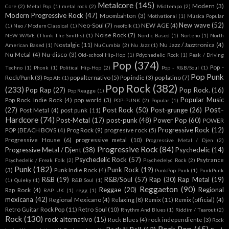
Metalcore
(145)
Modern
(3)
Core
(2)
Metal Pop
(1)
metal rock
(2)
Midtempo
(2)
Modern Progressive Rock
(47)
Moombahton
(3)
Motivational
(1)
Música Popular
New wave
(52)
Neo-Soul
(7)
NEW AGE
(4)
(1)
Neo / Modern Classical
(1)
neofolk
(1)
Noise Rock
(7)
NEW WAVE (Think The Smiths)
(1)
Nordic Based
(1)
Norteño
(1)
North
Nostalgic
(11)
Nu Jazz / Jazztronica
(4)
American Based
(1)
Nu Cumbia
(2)
Nu Jazz
(1)
Nu Metal
(4)
Nu-disco
(3)
Old-school Hip-Hop
(1)
Pdychedelic Rock
(1)
Peak / Driving
Pop
(374)
Pop -
Techno
(1)
Phonk
(1)
Political Hip-Hop
(2)
Pop - R&B/Soul
(1)
Pop Punk
Rock/Punk
(3)
pop alternativo
(5)
Pop indie
(3)
pop latino
(7)
Pop Alt
(1)
Pop Rock
(382)
(233)
Pop Rap
(27)
Pop Rock.
(16)
Pop Reagge
(1)
Popular Music
Pop Rock. Indie Rock
(4)
pop world
(3)
POP-PUNK
(2)
Popular
(1)
Post-
(27)
Post Rock
(50)
Post-grunge
(26)
Post Metal
(4)
post punk
(11)
Hardcore
(74)
Post-Metal
(17)
post-punk
(48)
Power Pop
(60)
POWER
Progressive Rock
(12)
POP (BEACH BOYS
(4)
Prog Rock
(9)
progresive rock
(5)
Progressive House
(6)
progressive metal
(10)
Progressive Metal / Djen
(2)
Progressive Rock
(84)
Progressive Metal / Djent
(38)
Psychedelic
(14)
Psychedelic Rock
(57)
Psytrance
Psychedelic / Freak Folk
(2)
Psychedelyc Rock
(2)
Punk
(182)
Punk Rock
(19)
(3)
Punk Indie Rock
(4)
PunkPop Punk
(1)
PunkPunk
R&B
(19)
R&B/Soul
(57)
Rap
(30)
Rap Metal
(19)
(1)
Quieky
(1)
R&B Soul
(1)
Reggaeton
(90)
Reggae
(20)
Regional
Rap Rock
(4)
RAP UK
(1)
regg
(1)
mexicana
(42)
Regional Mexicano
(4)
Relaxing
(8)
Remix
(11)
Remix (official)
(4)
Retro Guitar Rock Pop
(11)
Retro Soul
(10)
Rhythm And Blues
(1)
Riddim / Tearout
(2)
Rock
(130)
rock alternativo
(15)
Rock Blues
(4)
rock independiente
(3)
Rock