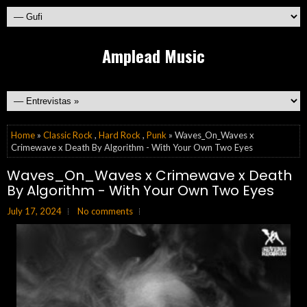
Amplead Music
Home
»
Classic Rock
,
Hard Rock
,
Punk
» Waves_On_Waves x
Crimewave x Death By Algorithm - With Your Own Two Eyes
Waves_On_Waves x Crimewave x Death
By Algorithm - With Your Own Two Eyes
July 17, 2024
No comments