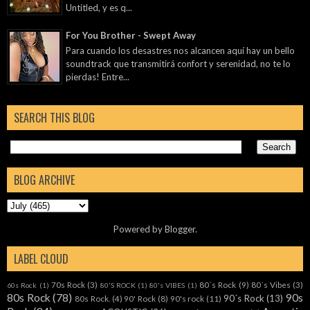
Untitled, y es q...
For You Brother - Swept Away
Para cuando los desastres nos alcancen aquí hay un bello
soundtrack que transmitirá confort y serenidad, no te lo
pierdas! Entre...
SEARCH THIS BLOG
BLOG ARCHIVE
Powered by
Blogger
.
LABEL CLOUD
70s Rock
(3)
80´s Rock
(9)
80´s Vibes
(3)
60s Rock
(1)
80'S ROCK
(1)
80's VIBES
(1)
80s Rock
(78)
90s
90´s Rock
(13)
80s Rock.
(4)
90' Rock
(8)
90's rock
(11)