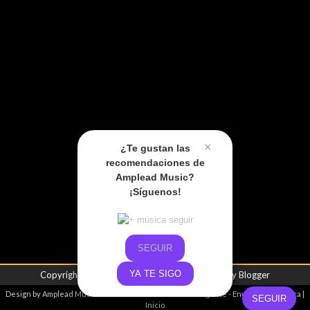
×
¿Te gustan las
recomendaciones de
Amplead Music?
¡Síguenos!
SEGUIR
YA TE SIGO
Copyright ©
2026
Amplead Music
| Powered by
Blogger
Design by
Amplead Music
- Promoviendo el talento emergente -
Envíanos tu música
|
SEGUIR
Inicio