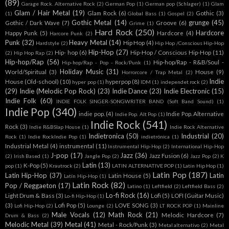
(89)
Garage Rock. Alternative Rock
(2)
German Pop
(1)
German pop (Schlager)
(1)
Glam
Glam / Hair Metal
(19)
Glam Rock
(6)
Gothic
(3)
(1)
Global Bass
(1)
Gospel
(2)
Gothic Metal
(14)
grunge
(45)
Gothic / Dark Wave
(7)
Groove
(6)
Grime
(1)
Hard Rock
(250)
Hardcore
Happy Punk
(5)
Hardcore
(4)
Harcore Punk
(2)
Punk
(32)
Heavy Metal
(14)
Hip Hop
(4)
Hardstyle
(2)
Hip Hop /Conscious Hip-Hop
Hip-Hop
(27)
Hip- hop
(6)
Hip-Hop / Conscious Hip-Hop
(11)
(2)
Hip Hop Rap
(2)
Hip-hop/Rap
(56)
Hip-hop/Rap - R&B/Soul -
Hip-hop/Rap - Pop - Rock/Punk
(1)
Holiday Music
(31)
World/Spiritual
(3)
House
(9)
Horrorcore / Trap Metal
(2)
Indie
House (Old-school)
(10)
hyperpop
(8)
hyper pop
(1)
IDM
(1)
independet rock
(2)
(29)
Indie (Melodic Pop Rock)
(23)
Indie Dance
(23)
Indie Electronic
(15)
Indie Folk
(60)
INDIE FOLK SINGER-SONGWRITER BAND (Soft Band Sound)
(1)
Indie Pop
(340)
indie pop.
(4)
Indie Pop. Alternative
Indie Pop. Alt Pop
(1)
Indie Rock
(541)
Rock
(3)
Indie R&BSlap House
(1)
Indie Rock Alternative
Indietronica
(50)
Industrial
(20)
Rock
(1)
Indie RockIndie Pop
(1)
indietrónica
(1)
Industrial Metal
(4)
instrumental
(11)
Instrumental Hip-Hop
(2)
International Hip-Hop
J-pop
(17)
Jazz
(36)
Jazz Fusion
(6)
(2)
Irish Based
(1)
Jangle Pop
(2)
Jazz Pop
(2)
K
Latin
(13)
K-Pop
(5)
pop
(1)
Krautrock
(2)
LATIN ALTERNATIVE POP
(1)
Latin Hip Hop
(1)
Latin Pop
(187)
Latin Hip-Hop
(37)
Latin
Latin House
(5)
Latín Hip-Hop
(1)
Latin Rock
(82)
Pop / Reggaeton
(17)
Latino
(1)
Leftfield
(2)
Leftfield Bass
(2)
Lo-fi Rock
(16)
Light Drum & Bass
(3)
Lofi
(5)
LOFI (Guitar Music)
Lo-fi Hip-Hop
(1)
(3)
Lofi Pop
(5)
LOVE SONG
(3)
Lofi Hip-Hop
(2)
Lounge
(2)
LT ROCK POP
(1)
Mainline
Male Vocals
(12)
Math Rock
(21)
Melodic Hardcore
(7)
Drum & Bass
(2)
Melodic Metal
(39)
Metal
(41)
Metal - Rock/Punk
(3)
Metal alternativo
(2)
Metal