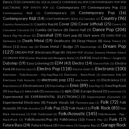
Dance
(11)
COMMERCIAL VOCAL DANCE COMMERCIAL POP CONTEMPORARY POP POP
Contemporany
(7)
Contemporany Pop
(11)
ELECTRONIC POP SYNTH POP
(1)
Contemporary Pop
(16)
Contemporary
(3)
Contemporany R&B
(1)
Country
(96)
Contemporary R&B
(14)
CONTEMPORARY SOUL
(1)
Corridos
(1)
Cover
(26)
Cover (official)
(25)
Country Rap
(4)
Country Americana
(1)
Covers
(1)
Dance Pop
(204)
Cumbia
(6)
Dance
(8)
Dance Hall
(5)
Crossover Classical
(1)
Dancehall
(19)
Dark pop
(8)
Dark wave
(5)
Dance Pop Nu-disco
(2)
DARK-POP
(1)
Death Metal
(19)
Deathcore
(8)
Deep House
(8)
Darkwave
(1)
Deep Trance
(1)
Dream Pop
Disco
(11)
Doom Metal / Sludge
(7)
disco rap
(2)
Downtempo
(2)
(127)
DREAM POP (Electronic/Pop)
(4)
DREAM POP (Guitar Dreamy Mellow Vibes)
Drill
(4)
(1)
DREAM POP (Guitar Washed-out/Shoegaze Style)
(1)
Drum N Bass / Jungle
(2)
Dubstep
(19)
EDM
(43)
Electro
(14)
Easy Listening
(3)
Electro
Electro Folk
(1)
Electro Pop
(118)
Electronic
(100)
Funk
(4)
Electro Jazz
(1)
Electro-Goth
(1)
Electronic - Folk/Acoustic - Hip-hop/Rap
(1)
Electronic - Rock/Punk
(1)
electronic folk
(2)
electronic pop
(31)
Electronica
(11)
Electronic Folk Acoustic
(1)
electronic rock
(2)
Emo
(89)
Electronicore
(3)
Emo Pop Rock
Electrónica
(2)
ElectroPop
(1)
Emo Pop
(1)
epic
(16)
(9)
emo rock
(5)
Europe Based
(5)
Emo Rap
(1)
entrevistas
(1)
Eurovision
(1)
Experimental
(4)
EXPERIMENTAL (ELECTRONIC)
(3)
Experimental (General)
(1)
Folk
(72)
Experimental Electronic
(8)
Female Vocals
(6)
Folk
Flamenco pop
(1)
Folk Rock
(85)
Folk Pop
(52)
Acoustic
(9)
Folk Punk
(11)
Folk Acústica
(2)
Folk
Folk/Acoustic
(145)
Rock. Americana
(1)
Folk Tradicional
(2)
Folk/Acoustic - Pop -
Funk
(17)
Folk/Acoustic/Pop
(4)
Folktronica
(10)
Rock/Punk
(1)
French Pop
(2)
Garage Rock
Future Bass
(24)
Future House
(3)
Futurebass
(1)
Gangsta Rap
(2)