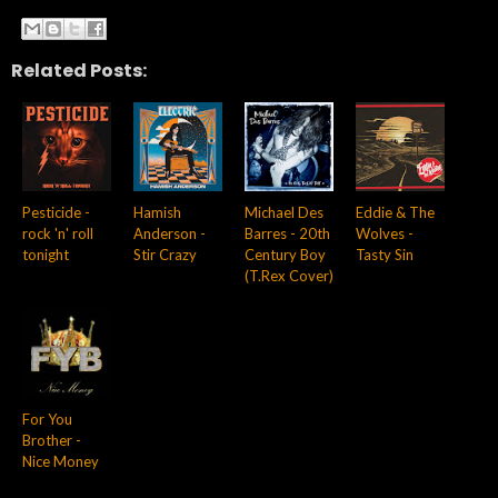
Related Posts:
Pesticide -
Hamish
Michael Des
Eddie & The
rock 'n' roll
Anderson -
Barres - 20th
Wolves -
tonight
Stir Crazy
Century Boy
Tasty Sin
(T.Rex Cover)
For You
Brother -
Nice Money