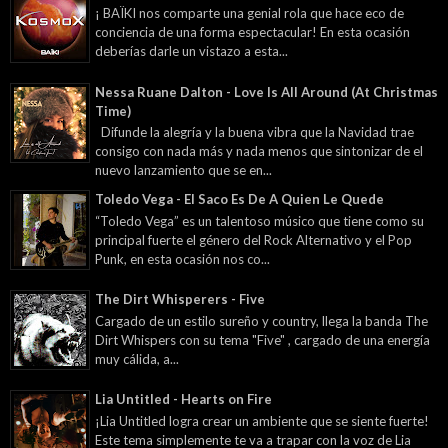
¡ BAÏKI nos comparte una genial rola que hace eco de
conciencia de una forma espectacular! En esta ocasión
deberías darle un vistazo a esta...
Nessa Ruane Dalton - Love Is All Around (At Christmas
Time)
Difunde la alegría y la buena vibra que la Navidad trae
consigo con nada más y nada menos que sintonizar de el
nuevo lanzamiento que se en...
Toledo Vega - El Saco Es De A Quien Le Quede
“Toledo Vega” es un talentoso músico que tiene como su
principal fuerte el género del Rock Alternativo y el Pop
Punk, en esta ocasión nos co...
The Dirt Whisperers - Five
Cargado de un estilo sureño y country, llega la banda The
Dirt Whispers con su tema "Five" , cargado de una energía
muy cálida, a...
Lia Untitled - Hearts on Fire
¡Lia Untitled logra crear un ambiente que se siente fuerte!
Este tema simplemente te va a trapar con la voz de Lia