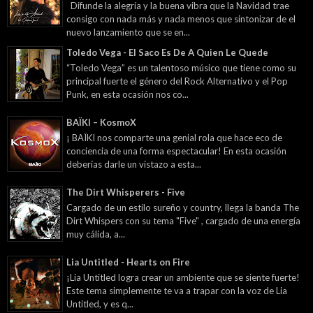
Difunde la alegría y la buena vibra que la Navidad trae
consigo con nada más y nada menos que sintonizar de el
nuevo lanzamiento que se en...
Toledo Vega - El Saco Es De A Quien Le Quede
“Toledo Vega” es un talentoso músico que tiene como su
principal fuerte el género del Rock Alternativo y el Pop
Punk, en esta ocasión nos co...
BAÏKI – KosmoX
¡ BAÏKI nos comparte una genial rola que hace eco de
conciencia de una forma espectacular! En esta ocasión
deberías darle un vistazo a esta...
The Dirt Whisperers - Five
Cargado de un estilo sureño y country, llega la banda The
Dirt Whispers con su tema "Five" , cargado de una energía
muy cálida, a...
Lia Untitled - Hearts on Fire
¡Lia Untitled logra crear un ambiente que se siente fuerte!
Este tema simplemente te va a trapar con la voz de Lia
Untitled, y es q...