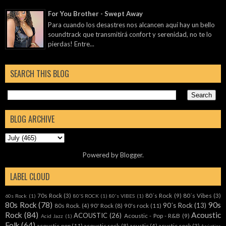
For You Brother - Swept Away
Para cuando los desastres nos alcancen aquí hay un bello
soundtrack que transmitirá confort y serenidad, no te lo
pierdas! Entre...
SEARCH THIS BLOG
BLOG ARCHIVE
Powered by
Blogger
.
LABEL CLOUD
70s Rock
(3)
80´s Rock
(9)
80´s Vibes
(3)
60s Rock
(1)
80'S ROCK
(1)
80's VIBES
(1)
80s Rock
(78)
90s
90´s Rock
(13)
80s Rock.
(4)
90' Rock
(8)
90's rock
(11)
Rock
(84)
Acoustic
ACOUSTIC
(26)
Acoustic - Pop - R&B
(9)
Acid Jazz
(1)
Folk
(64)
acoustic pop
(11)
acoustic rock
(8)
acustic
(4)
acustic rock
(3)