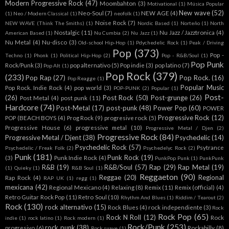
Modern Progressive Rock
(47)
Moombahton
(3)
Motivational
(1)
Música Popular
New wave
(52)
Neo-Soul
(7)
NEW AGE
(4)
(1)
Neo / Modern Classical
(1)
neofolk
(1)
Noise Rock
(7)
NEW WAVE (Think The Smiths)
(1)
Nordic Based
(1)
Norteño
(1)
North
Nostalgic
(11)
Nu Jazz / Jazztronica
(4)
American Based
(1)
Nu Cumbia
(2)
Nu Jazz
(1)
Nu Metal
(4)
Nu-disco
(3)
Old-school Hip-Hop
(1)
Pdychedelic Rock
(1)
Peak / Driving
Pop
(373)
Pop -
Techno
(1)
Phonk
(1)
Political Hip-Hop
(2)
Pop - R&B/Soul
(1)
Pop Punk
Rock/Punk
(3)
pop alternativo
(5)
Pop indie
(3)
pop latino
(7)
Pop Alt
(1)
Pop Rock
(379)
(233)
Pop Rap
(27)
Pop Rock.
(16)
Pop Reagge
(1)
Popular Music
Pop Rock. Indie Rock
(4)
pop world
(3)
POP-PUNK
(2)
Popular
(1)
Post-
(26)
Post Rock
(50)
Post-grunge
(26)
Post Metal
(4)
post punk
(11)
Hardcore
(74)
Post-Metal
(17)
post-punk
(48)
Power Pop
(60)
POWER
Progressive Rock
(12)
POP (BEACH BOYS
(4)
Prog Rock
(9)
progresive rock
(5)
Progressive House
(6)
progressive metal
(10)
Progressive Metal / Djen
(2)
Progressive Rock
(84)
Progressive Metal / Djent
(38)
Psychedelic
(14)
Psychedelic Rock
(57)
Psytrance
Psychedelic / Freak Folk
(2)
Psychedelyc Rock
(2)
Punk
(181)
Punk Rock
(19)
(3)
Punk Indie Rock
(4)
PunkPop Punk
(1)
PunkPunk
R&B
(19)
R&B/Soul
(57)
Rap
(29)
Rap Metal
(19)
(1)
Quieky
(1)
R&B Soul
(1)
Reggaeton
(90)
Reggae
(20)
Regional
Rap Rock
(4)
RAP UK
(1)
regg
(1)
mexicana
(42)
Regional Mexicano
(4)
Relaxing
(8)
Remix
(11)
Remix (official)
(4)
Retro Guitar Rock Pop
(11)
Retro Soul
(10)
Rhythm And Blues
(1)
Riddim / Tearout
(2)
Rock
(130)
rock alternativo
(15)
Rock Blues
(4)
rock independiente
(3)
Rock
Rock Pop
(65)
Rock N Roll
(12)
Rock
indie
(1)
rock latino
(1)
Rock modern
(1)
Rock/Punk
(253)
rock punk
(38)
progresivo
(6)
Rockabilly
(8)
Rock suave
(1)