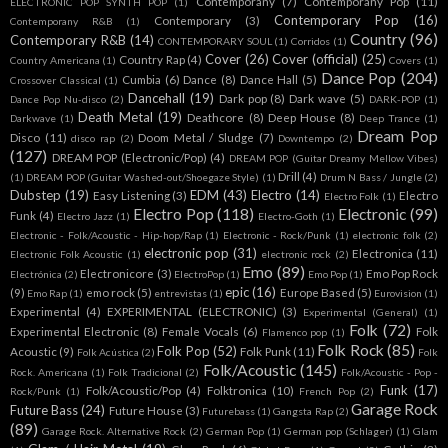
Contemporany
(7)
Contemporany Pop
(11)
ELECTRONIC POP SYNTH POP
(1)
Contemporary Pop
(16)
Contemporary
(3)
Contemporany R&B
(1)
Country
(96)
Contemporary R&B
(14)
CONTEMPORARY SOUL
(1)
Corridos
(1)
Cover
(26)
Cover (official)
(25)
Country Rap
(4)
Country Americana
(1)
Covers
(1)
Dance Pop
(204)
Cumbia
(6)
Dance
(8)
Dance Hall
(5)
Crossover Classical
(1)
Dancehall
(19)
Dark pop
(8)
Dark wave
(5)
Dance Pop Nu-disco
(2)
DARK-POP
(1)
Death Metal
(19)
Deathcore
(8)
Deep House
(8)
Darkwave
(1)
Deep Trance
(1)
Dream Pop
Disco
(11)
Doom Metal / Sludge
(7)
disco rap
(2)
Downtempo
(2)
(127)
DREAM POP (Electronic/Pop)
(4)
DREAM POP (Guitar Dreamy Mellow Vibes)
Drill
(4)
(1)
DREAM POP (Guitar Washed-out/Shoegaze Style)
(1)
Drum N Bass / Jungle
(2)
Dubstep
(19)
EDM
(43)
Electro
(14)
Easy Listening
(3)
Electro
Electro Folk
(1)
Electro Pop
(118)
Electronic
(99)
Funk
(4)
Electro Jazz
(1)
Electro-Goth
(1)
Electronic - Folk/Acoustic - Hip-hop/Rap
(1)
Electronic - Rock/Punk
(1)
electronic folk
(2)
electronic pop
(31)
Electronica
(11)
Electronic Folk Acoustic
(1)
electronic rock
(2)
Emo
(89)
Electronicore
(3)
Emo Pop Rock
Electrónica
(2)
ElectroPop
(1)
Emo Pop
(1)
epic
(16)
(9)
emo rock
(5)
Europe Based
(5)
Emo Rap
(1)
entrevistas
(1)
Eurovision
(1)
Experimental
(4)
EXPERIMENTAL (ELECTRONIC)
(3)
Experimental (General)
(1)
Folk
(72)
Experimental Electronic
(8)
Female Vocals
(6)
Folk
Flamenco pop
(1)
Folk Rock
(85)
Folk Pop
(52)
Acoustic
(9)
Folk Punk
(11)
Folk Acústica
(2)
Folk
Folk/Acoustic
(145)
Rock. Americana
(1)
Folk Tradicional
(2)
Folk/Acoustic - Pop -
Funk
(17)
Folk/Acoustic/Pop
(4)
Folktronica
(10)
Rock/Punk
(1)
French Pop
(2)
Garage Rock
Future Bass
(24)
Future House
(3)
Futurebass
(1)
Gangsta Rap
(2)
(89)
Garage Rock. Alternative Rock
(2)
German Pop
(1)
German pop (Schlager)
(1)
Glam