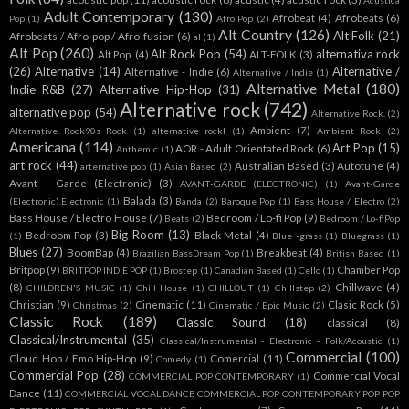
Acústica
Adult Contemporary
(130)
Afrobeat
(4)
Afrobeats
(6)
Pop
(1)
Afro Pop
(2)
Alt Country
(126)
Alt Folk
(21)
Afrobeats / Afro-pop / Afro-fusion
(6)
al
(1)
Alt Pop
(260)
Alt Rock Pop
(54)
alternativa rock
Alt Pop.
(4)
ALT-FOLK
(3)
(26)
Alternative
(14)
Alternative /
Alternative - Indie
(6)
Alternative / Indie
(1)
Alternative Metal
(180)
Indie R&B
(27)
Alternative Hip-Hop
(31)
Alternative rock
(742)
alternative pop
(54)
Alternative Rock.
(2)
Ambient
(7)
Alternative Rock90s Rock
(1)
alternative rockl
(1)
Ambient Rock
(2)
Americana
(114)
Art Pop
(15)
AOR - Adult Orientated Rock
(6)
Anthemic
(1)
art rock
(44)
Australian Based
(3)
Autotune
(4)
arternative pop
(1)
Asian Based
(2)
Avant - Garde (Electronic)
(3)
AVANT-GARDE (ELECTRONIC)
(1)
Avant-Garde
Balada
(3)
(Electronic).Electronic
(1)
Banda
(2)
Baroque Pop
(1)
Bass House / Electro
(2)
Bass House / Electro House
(7)
Bedroom / Lo-fi Pop
(9)
Beats
(2)
Bedroom / Lo-fiPop
Big Room
(13)
Bedroom Pop
(3)
Black Metal
(4)
(1)
Blue -grass
(1)
Bluegrass
(1)
Blues
(27)
BoomBap
(4)
Breakbeat
(4)
Brazilian BassDream Pop
(1)
British Based
(1)
Britpop
(9)
Chamber Pop
BRITPOP INDIE POP
(1)
Brostep
(1)
Canadian Based
(1)
Cello
(1)
(8)
Chillwave
(4)
CHILDREN'S MUSIC
(1)
Chill House
(1)
CHILLOUT
(1)
Chillstep
(2)
Christian
(9)
Cinematic
(11)
Clasic Rock
(5)
Christmas
(2)
Cinematic / Epic Music
(2)
Classic Rock
(189)
Classic Sound
(18)
classical
(8)
Classical/Instrumental
(35)
Classical/Instrumental - Electronic - Folk/Acoustic
(1)
Commercial
(100)
Cloud Hop / Emo Hip-Hop
(9)
Comercial
(11)
Comedy
(1)
Commercial Pop
(28)
Commercial Vocal
COMMERCIAL POP CONTEMPORARY
(1)
Dance
(11)
COMMERCIAL VOCAL DANCE COMMERCIAL POP CONTEMPORARY POP POP