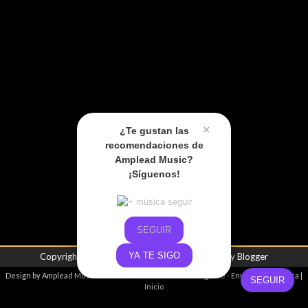
×
¿Te gustan las
recomendaciones de
Amplead Music?
¡Síguenos!
SEGUIR
YA TE SIGO
Copyright ©
2026
Amplead Music
| Powered by
Blogger
Design by
Amplead Music
- Promoviendo el talento emergente -
Envíanos tu música
|
SEGUIR
Inicio