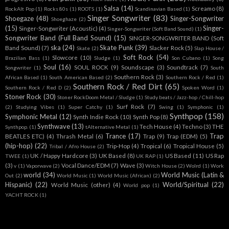
Salsa
(14)
Screamo
(8)
RockAlt Pop
(1)
Rocks 80s
(1)
ROOTS
(1)
Scandinavian Based
(1)
Singer Songwriter
(83)
Shoegaze
(48)
Singer-Songwriter
Shoeghaze
(2)
(15)
Singer-
Singer-Songwriter (Acoustic)
(4)
Singer-Songwriter (Soft Band Sound)
(1)
Songwriter Band (Full Band Sound)
(15)
SINGER-SONGWRITER BAND (Soft
ska
(24)
Skate Punk
(39)
Band Sound)
(7)
Slacker Rock
(5)
Skate
(2)
Slap House /
Soft Rock
(54)
Slowcore
(10)
Brazilian Bass
(1)
Sludge
(1)
Son Cubano
(1)
Song
Soul
(16)
SOUL ROCK
(9)
Soundscape
(3)
Soundtrack
(7)
Songwriter
(1)
South
Southern Rock
(3)
African Based
(1)
South American Based
(2)
Southern Rock / Red
(1)
Southern Rock / Red Dirt
(65)
Southern Rock / Red D
(2)
Spoken Word
(1)
Stoner Rock
(30)
Stoner RockDoom Metal / Sludge
(1)
Study beats / Jazz-hop / Chill-hop
Surf Rock
(7)
(2)
Studying Vibes
(1)
Super Catchy
(1)
Swing
(1)
Symphonic
(1)
Synthpop
(158)
Symphonic Metal
(12)
Synth Indie Rock
(10)
Synth Pop
(8)
Synthwave
(13)
Tech House
(4)
Techno
(3)
THE
Synthpop.
(1)
tAlternative Metal
(1)
Trance
(17)
Trap
BEATLES ETC)
(4)
Thrash Metal
(6)
Trap
(9)
Trap (EDM)
(5)
(hip-hop)
(22)
Trip-Hop
(4)
Tropical
(6)
Tropical House
(5)
Tribal / Afro House
(2)
UK / Happy Hardcore
(3)
UK Based
(8)
US Based
(11)
US Rap
TWEE
(1)
UK RAP
(1)
(3)
Vocal Dance/EDM
(7)
Wave
(3)
v
(1)
Vaporwave
(2)
Witch House
(2)
Wolrd
(1)
Work
world
(34)
World Music (Latin &
Out
(2)
World Music
(1)
World Music (African)
(2)
Hispanic)
(22)
World/Spiritual
(22)
World Music (other)
(4)
World pop
(1)
YACHT ROCK
(1)