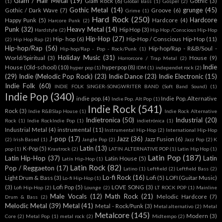
Glam / Hair Metal
(19)
Glam Rock
(6)
Gothic
(3)
(1)
Global Bass
(1)
Gospel
(2)
Gothic Metal
(14)
grunge
(45)
Gothic / Dark Wave
(7)
Groove
(6)
Grime
(1)
Hard Rock
(250)
Hardcore
Happy Punk
(5)
Hardcore
(4)
Harcore Punk
(2)
Punk
(32)
Heavy Metal
(14)
Hip Hop
(3)
Hardstyle
(2)
Hip Hop /Conscious Hip-Hop
Hip-Hop
(27)
Hip- hop
(6)
Hip-Hop / Conscious Hip-Hop
(11)
(2)
Hip Hop Rap
(2)
Hip-hop/Rap
(56)
Hip-hop/Rap - R&B/Soul -
Hip-hop/Rap - Pop - Rock/Punk
(1)
Holiday Music
(31)
World/Spiritual
(3)
House
(9)
Horrorcore / Trap Metal
(2)
Indie
House (Old-school)
(10)
hyperpop
(8)
hyper pop
(1)
IDM
(1)
independet rock
(2)
(29)
Indie (Melodic Pop Rock)
(23)
Indie Dance
(23)
Indie Electronic
(15)
Indie Folk
(60)
INDIE FOLK SINGER-SONGWRITER BAND (Soft Band Sound)
(1)
Indie Pop
(340)
indie pop.
(4)
Indie Pop. Alternative
Indie Pop. Alt Pop
(1)
Indie Rock
(541)
Rock
(3)
Indie R&BSlap House
(1)
Indie Rock Alternative
Indietronica
(50)
Industrial
(20)
Rock
(1)
Indie RockIndie Pop
(1)
indietrónica
(1)
Industrial Metal
(4)
instrumental
(11)
Instrumental Hip-Hop
(2)
International Hip-Hop
J-pop
(17)
Jazz
(36)
Jazz Fusion
(6)
(2)
Irish Based
(1)
Jangle Pop
(2)
Jazz Pop
(2)
K
Latin
(13)
K-Pop
(5)
pop
(1)
Krautrock
(2)
LATIN ALTERNATIVE POP
(1)
Latin Hip Hop
(1)
Latin Pop
(187)
Latin Hip-Hop
(37)
Latin
Latin House
(5)
Latín Hip-Hop
(1)
Latin Rock
(82)
Pop / Reggaeton
(17)
Latino
(1)
Leftfield
(2)
Leftfield Bass
(2)
Lo-fi Rock
(16)
Light Drum & Bass
(3)
Lofi
(5)
LOFI (Guitar Music)
Lo-fi Hip-Hop
(1)
(3)
Lofi Pop
(5)
LOVE SONG
(3)
Lofi Hip-Hop
(2)
Lounge
(2)
LT ROCK POP
(1)
Mainline
Male Vocals
(12)
Math Rock
(21)
Melodic Hardcore
(7)
Drum & Bass
(2)
Melodic Metal
(39)
Metal
(41)
Metal - Rock/Punk
(3)
Metal alternativo
(2)
Metal
Metalcore
(145)
Modern
(3)
Core
(2)
Metal Pop
(1)
metal rock
(2)
Midtempo
(2)