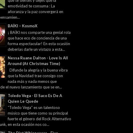
que te sientes y dejes que la
emotividad te consuma : La
añoranza y la paz convergerá en
pensamien...
BAÏKI – KosmoX
¡ BAÏKI nos comparte una genial rola
que hace eco de conciencia de una
forma espectacular! En esta ocasión
deberías darle un vistazo a esta...
Nessa Ruane Dalton - Love Is All
Around (At Christmas Time)
Difunde la alegría y la buena vibra
que la Navidad trae consigo con
nada más y nada menos que
 de el nuevo lanzamiento que se en...
Toledo Vega - El Saco Es De A
Quien Le Quede
“Toledo Vega” es un talentoso
músico que tiene como su principal
fuerte el género del Rock Alternativo
unk, en esta ocasión nos co...