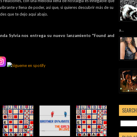
s relaciones, con una melodía llena de nostalgia es innegable que
ibrante y llena de poder, así que, si quieres descubrir más de su
edes que te dejo aquí abajo.
a...
anda Sylvia nos entrega su nuevo lanzamiento "Found and
SEARCH