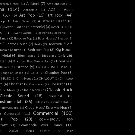
Ambient
(7)
ternative rockl
(1)
Ambient Rock
(2)
na
(114)
AOR - Adult
Anthemic
(1)
Art Pop
(15)
art rock
(44)
d Rock
(6)
Australian Based
(3)
 pop
(1)
Asian Based
(2)
4)
Avant - Garde (Electronic)
(3)
AVANT-GARDE
IC)
(1)
Avant-Garde (Electronic).Electronic
(1)
Banda
(2)
Baroque Pop
(1)
Bass House / Electro
(2)
 / Electro House
(7)
Bedroom / Lo-fi
Beats
(2)
Big Room
Bedroom Pop
(3)
room / Lo-fiPop
(1)
Blues
k Metal
(4)
Blue -grass
(1)
Bluegrass
(1)
Bap
(4)
Breakbeat
Brazilian BassDream Pop
(1)
Britpop
(9)
 Based
(1)
BRITPOP INDIE POP
(1)
Chamber Pop
(8)
Canadian Based
(1)
Cello
(1)
S MUSIC
(1)
Chill House
(1)
CHILLOUT
(1)
Chillstep
ve
(4)
Christian
(9)
Cinematic
(11)
Christmas
(2)
Classic Rock
Clasic Rock
(5)
 Epic Music
(2)
Classic Sound
(18)
classical
(8)
Instrumental
(35)
Classical/Instrumental -
Cloud Hop / Emo Hip-Hop
(9)
 Folk/Acoustic
(1)
Commercial
(100)
Comercial
(11)
)
ial Pop
(28)
COMMERCIAL POP
Commercial Vocal Dance
(11)
RARY
(1)
IAL VOCAL DANCE COMMERCIAL POP