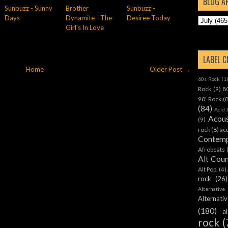
BLOG A
Sunbuzz - Sunny
Brother
Sunbuzz -
Days
Dynamite - The
Desiree Today
Girl's In Love
LABEL 
Home
Older Post →
60s Rock
(1
Rock
(9)
8
90' Rock
(
(84)
Acid 
Acous
(9)
rock
(8)
ac
Contemp
Afrobeats
Alt Cou
Alt Pop.
(4)
rock
(26)
Alternative
Alternat
(180)
a
rock
(