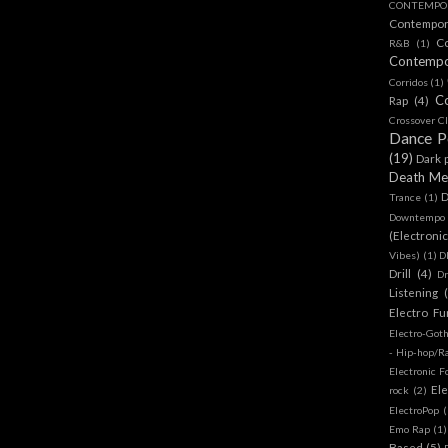
CONTEMPOR
Contempo
C
R&B
(1)
Contemp
Corridos
(1)
C
Rap
(4)
Crossover Cl
Dance 
(19)
Dark 
Death Me
D
Trance
(1)
Downtempo
(Electroni
Vibes)
(1)
D
Drill
(4)
D
Listening
Electro Fu
Electro-Got
- Hip-hop/R
Electronic F
Ele
rock
(2)
ElectroPop
(
Emo Rap
(1)
Based
(5)