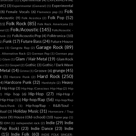
NIC)
(3)
Experimental
Experimental (General)
(1)
Folk
(8)
Female Vocals
(6)
Flamenco pop
(1)
Folk Pop
(52)
 Acoustic
(9)
Folk Acústica
(2)
Folk Rock
(85)
(11)
Folk Rock. Americana
(1)
Folk/Acoustic
(145)
onal
(2)
Folk/Acoustic -
Folk/Acoustic/Pop
(4)
Folktronica
(10)
Punk
(1)
Funk
(17)
Future Bass
(24)
Future House
2)
Garage Rock
(89)
ass
(1)
Gangsta Rap
(2)
. Alternative Rock
(2)
German Pop
(1)
German pop
Glam / Hair Metal
(19)
Glam Rock
1)
Glam
(1)
Gothic
(3)
Gothic / Dark Wave
ass
(1)
Gospel
(2)
 Metal
(14)
grunge
(45)
Groove
(6)
Grime
(1)
Hard Rock
(250)
k
(5)
Harcore Punk
(2)
Hardcore Punk
(32)
Heavy
(4)
Hardstyle
(2)
)
Hip Hop
(3)
Hip Hop /Conscious Hip-Hop
(2)
Hip
Hip-Hop
(27)
Hip- hop
(6)
Hip-Hop /
2)
Hip-hop/Rap
(56)
 Hip-Hop
(11)
Hip-hop/Rap
Hip-hop/Rap - R&B/Soul -
ock/Punk
(1)
Holiday Music
(31)
itual
(3)
Horrorcore / Trap
ouse
(9)
House (Old-school)
(10)
hyper pop
(1)
Indie
(29)
Indie
8)
IDM
(1)
independet rock
(2)
 Pop Rock)
(23)
Indie Dance
(23)
Indie
(15)
Indie Folk
(60)
INDIE FOLK SINGER-