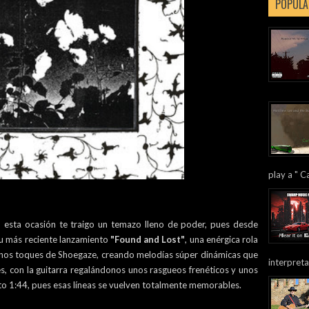
POPULA
play a " Ca
n esta ocasión te traigo un temazo lleno de poder, pues desde
su más reciente lanzamiento
"Found and Lost"
, una enérgica rola
enos toques de Shoegaze, creando melodías súper dinámicas que
interpreta
es, con la guitarra regalándonos unos rasgueos frenéticos y unos
uto 1:44, pues esas líneas se vuelven totalmente memorables.