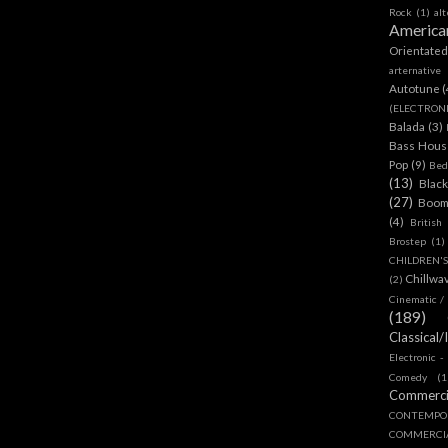
Rock
(1)
al
America
Orientate
arternative
Autotune
(
(ELECTRON
Balada
(3)
Bass House
Pop
(9)
Bed
(13)
Blac
(27)
Boom
(4)
British
Brostep
(1)
CHILDREN'
Chillwa
(2)
Cinematic /
(189)
Classical/
Electronic -
Comedy
(1
Commerc
CONTEMPO
COMMERC