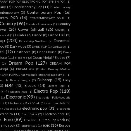
ARY POP POP ELECTRONIC POP SYNTH POP
(1)
rany
(7)
Contemporany Pop
(11)
Contemporany
Contemporary Pop
(16)
ontemporary
(3)
orary R&B
(14)
CONTEMPORARY SOUL
(1)
Country
(96)
Country
Country Americana
(1)
over
(26)
Cover (official)
(25)
Covers
(1)
Cumbia
(6)
Dance
(8)
Dance Hall
(5)
assical
(1)
Pop
(204)
Dancehall
Dance Pop Nu-disco
(2)
pop
(8)
Dark wave
(5)
DARK-POP
(1)
Darkwave
(1)
tal
(19)
Deathcore
(8)
Deep House
(8)
Deep
isco
(11)
Doom Metal / Sludge
(7)
disco rap
(2)
Dream Pop
(127)
DREAM POP
(2)
c/Pop)
(4)
DREAM POP (Guitar Dreamy Mellow
REAM POP (Guitar Washed-out/Shoegaze Style)
(1)
Dubstep
(19)
Easy
rum N Bass / Jungle
(2)
EDM
(43)
Electro
(14)
(3)
Electro Folk
(1)
Electro Pop
(118)
nk
(4)
Electro Jazz
(1)
Electronic
(99)
h
(1)
Electronic - Folk/Acoustic
ap
(1)
Electronic - Rock/Punk
(1)
electronic folk
(2)
electronic pop
(31)
olk Acoustic
(1)
electronic
ctronica
(11)
Electronicore
(3)
Electrónica
(2)
Emo
(89)
Emo Pop Rock
(9)
1)
Emo Pop
(1)
epic
(16)
emo rock
(5)
Europe
entrevistas
(1)
Experimental
(4)
EXPERIMENTAL
Eurovision
(1)