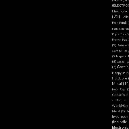
(ELECTRO
Electronic
(72)
Folk
Folk Punk
Folk Tradici
Pop - Rock/
French Pop
(
(3)
Futureb
Garage Rock
(Schlager)
(
(6)
Global B
Gothic
(7)
Happy Pun
Hardcore
Metal
(14
Hop Rap
(
Conscious
- Pop - R
World/Spir
H
Metal
(2)
hyperpop
(
(Melodic
Electronic