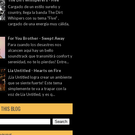
The Dirt Whisperers - Five
Cargado de un estilo sureño y
country, llega la banda The Dirt
Whispers con su tema "Five" ,
cargado de una energía muy cálida,
For You Brother - Swept Away
Para cuando los desastres nos
alcancen aquí hay un bello
soundtrack que transmitirá confort y
serenidad, no te lo pierdas! Entre...
Lia Untitled - Hearts on Fire
¡Lia Untitled logra crear un ambiente
que se siente fuerte! Este tema
simplemente te va a trapar con la
voz de Lia Untitled, y es q...
 THIS BLOG