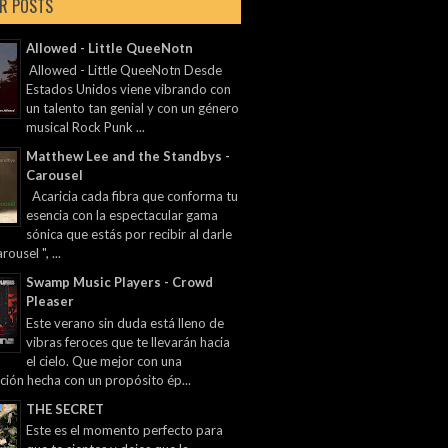
R POSTS
Allowed - Little QueeNotn
Allowed - Little QueeNotn Desde
Estados Unidos viene vibrando con
un talento tan genial y con un género
musical Rock Punk ...
Matthew Lee and the Standbys -
Carousel
Acaricia cada fibra que conforma tu
esencia con la espectacular gama
sónica que estás por recibir al darle
rousel ", ...
Swamp Music Players - Crowd
Pleaser
Este verano sin duda está lleno de
vibras feroces que te llevarán hacia
el cielo. Que mejor con una
ción hecha con un propósito ép...
THE SECRET
Este es el momento perfecto para