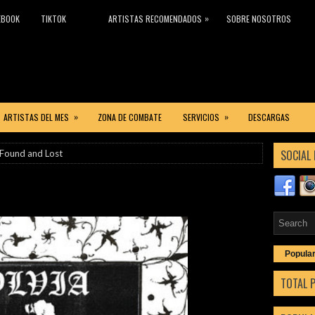
»
EBOOK
TIKTOK
ARTISTAS RECOMENDADOS
SOBRE NOSOTROS
»
»
ARTISTAS DEL MES
ZONA DE COMBATE
SERVICIOS
DESCARGAS
SOCIAL 
- Found and Lost
Popula
TOTAL 