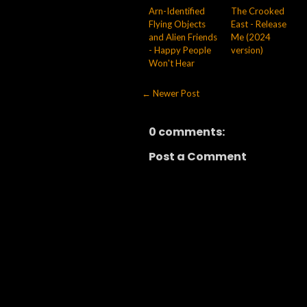
Arn-Identified
The Crooked
Flying Objects
East - Release
and Alien Friends
Me (2024
- Happy People
version)
Won't Hear
← Newer Post
0 comments:
Post a Comment