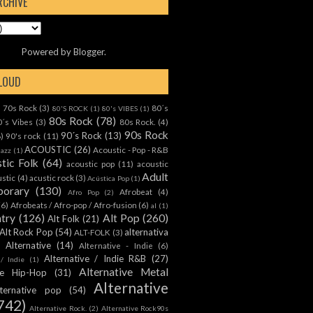
RCHIVE
Powered by
Blogger
.
CLOUD
70s Rock
(3)
80´s
)
80'S ROCK
(1)
80's VIBES
(1)
80s Rock
(78)
0´s Vibes
(3)
80s Rock.
(4)
90s Rock
90´s Rock
(13)
8)
90's rock
(11)
ACOUSTIC
(26)
Acoustic - Pop - R&B
Jazz
(1)
tic Folk
(64)
acoustic pop
(11)
acoustic
Adult
ustic
(4)
acustic rock
(3)
Acústica Pop
(1)
orary
(130)
Afrobeat
(4)
Afro Pop
(2)
(6)
Afrobeats / Afro-pop / Afro-fusion
(6)
al
(1)
ntry
(126)
Alt Pop
(260)
Alt Folk
(21)
Alt Rock Pop
(54)
alternativa
ALT-FOLK
(3)
Alternative
(14)
Alternative - Indie
(6)
Alternative / Indie R&B
(27)
 / Indie
(1)
Alternative Metal
ive Hip-Hop
(31)
Alternative
lternative pop
(54)
742)
Alternative Rock.
(2)
Alternative Rock90s