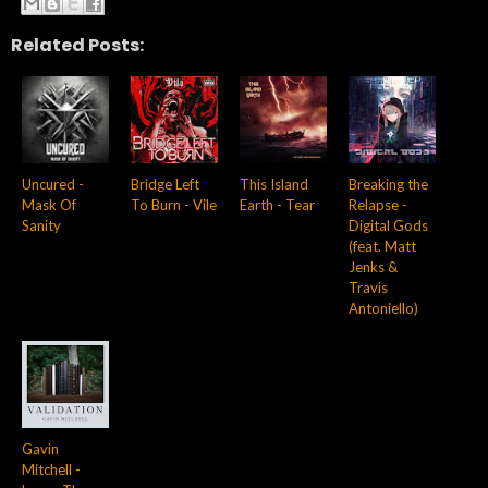
Related Posts:
Uncured -
Bridge Left
This Island
Breaking the
Mask Of
To Burn - Vile
Earth - Tear
Relapse -
Sanity
Digital Gods
(feat. Matt
Jenks &
Travis
Antoniello)
Gavin
Mitchell -