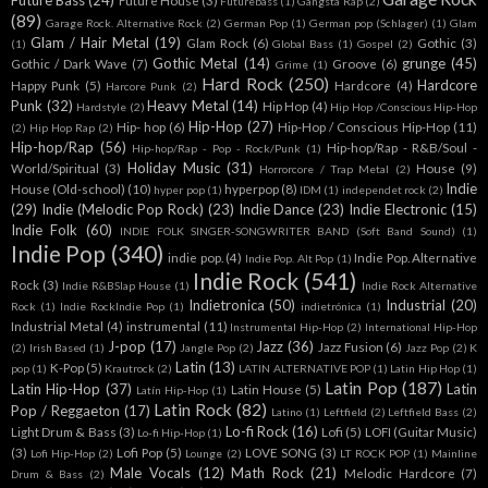
Future Bass
(24)
Future House
(3)
Futurebass
(1)
Gangsta Rap
(2)
(89)
Garage Rock. Alternative Rock
(2)
German Pop
(1)
German pop (Schlager)
(1)
Glam
Glam / Hair Metal
(19)
Glam Rock
(6)
Gothic
(3)
(1)
Global Bass
(1)
Gospel
(2)
Gothic Metal
(14)
grunge
(45)
Gothic / Dark Wave
(7)
Groove
(6)
Grime
(1)
Hard Rock
(250)
Hardcore
Happy Punk
(5)
Hardcore
(4)
Harcore Punk
(2)
Punk
(32)
Heavy Metal
(14)
Hip Hop
(4)
Hardstyle
(2)
Hip Hop /Conscious Hip-Hop
Hip-Hop
(27)
Hip- hop
(6)
Hip-Hop / Conscious Hip-Hop
(11)
(2)
Hip Hop Rap
(2)
Hip-hop/Rap
(56)
Hip-hop/Rap - R&B/Soul -
Hip-hop/Rap - Pop - Rock/Punk
(1)
Holiday Music
(31)
World/Spiritual
(3)
House
(9)
Horrorcore / Trap Metal
(2)
Indie
House (Old-school)
(10)
hyperpop
(8)
hyper pop
(1)
IDM
(1)
independet rock
(2)
(29)
Indie (Melodic Pop Rock)
(23)
Indie Dance
(23)
Indie Electronic
(15)
Indie Folk
(60)
INDIE FOLK SINGER-SONGWRITER BAND (Soft Band Sound)
(1)
Indie Pop
(340)
indie pop.
(4)
Indie Pop. Alternative
Indie Pop. Alt Pop
(1)
Indie Rock
(541)
Rock
(3)
Indie R&BSlap House
(1)
Indie Rock Alternative
Indietronica
(50)
Industrial
(20)
Rock
(1)
Indie RockIndie Pop
(1)
indietrónica
(1)
Industrial Metal
(4)
instrumental
(11)
Instrumental Hip-Hop
(2)
International Hip-Hop
J-pop
(17)
Jazz
(36)
Jazz Fusion
(6)
(2)
Irish Based
(1)
Jangle Pop
(2)
Jazz Pop
(2)
K
Latin
(13)
K-Pop
(5)
pop
(1)
Krautrock
(2)
LATIN ALTERNATIVE POP
(1)
Latin Hip Hop
(1)
Latin Pop
(187)
Latin Hip-Hop
(37)
Latin
Latin House
(5)
Latín Hip-Hop
(1)
Latin Rock
(82)
Pop / Reggaeton
(17)
Latino
(1)
Leftfield
(2)
Leftfield Bass
(2)
Lo-fi Rock
(16)
Light Drum & Bass
(3)
Lofi
(5)
LOFI (Guitar Music)
Lo-fi Hip-Hop
(1)
(3)
Lofi Pop
(5)
LOVE SONG
(3)
Lofi Hip-Hop
(2)
Lounge
(2)
LT ROCK POP
(1)
Mainline
Male Vocals
(12)
Math Rock
(21)
Melodic Hardcore
(7)
Drum & Bass
(2)