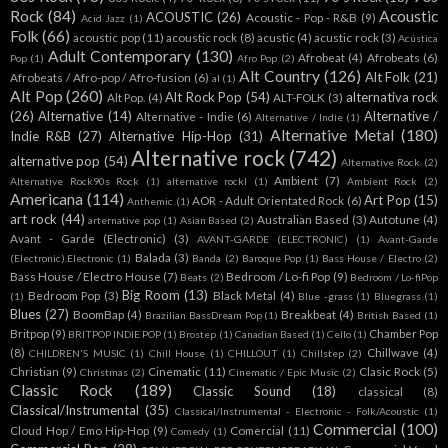
Rock
(84)
Acoustic
ACOUSTIC
(26)
Acoustic - Pop - R&B
(9)
Acid Jazz
(1)
Folk
(66)
acoustic pop
(11)
acoustic rock
(8)
acustic
(4)
acustic rock
(3)
Acústica
Adult Contemporary
(130)
Afrobeat
(4)
Afrobeats
(6)
Pop
(1)
Afro Pop
(2)
Alt Country
(126)
Alt Folk
(21)
Afrobeats / Afro-pop / Afro-fusion
(6)
al
(1)
Alt Pop
(260)
Alt Rock Pop
(54)
alternativa rock
Alt Pop.
(4)
ALT-FOLK
(3)
(26)
Alternative
(14)
Alternative /
Alternative - Indie
(6)
Alternative / Indie
(1)
Alternative Metal
(180)
Indie R&B
(27)
Alternative Hip-Hop
(31)
Alternative rock
(742)
alternative pop
(54)
Alternative Rock.
(2)
Ambient
(7)
Alternative Rock90s Rock
(1)
alternative rockl
(1)
Ambient Rock
(2)
Americana
(114)
Art Pop
(15)
AOR - Adult Orientated Rock
(6)
Anthemic
(1)
art rock
(44)
Australian Based
(3)
Autotune
(4)
arternative pop
(1)
Asian Based
(2)
Avant - Garde (Electronic)
(3)
AVANT-GARDE (ELECTRONIC)
(1)
Avant-Garde
Balada
(3)
(Electronic).Electronic
(1)
Banda
(2)
Baroque Pop
(1)
Bass House / Electro
(2)
Bass House / Electro House
(7)
Bedroom / Lo-fi Pop
(9)
Beats
(2)
Bedroom / Lo-fiPop
Big Room
(13)
Bedroom Pop
(3)
Black Metal
(4)
(1)
Blue -grass
(1)
Bluegrass
(1)
Blues
(27)
BoomBap
(4)
Breakbeat
(4)
Brazilian BassDream Pop
(1)
British Based
(1)
Britpop
(9)
Chamber Pop
BRITPOP INDIE POP
(1)
Brostep
(1)
Canadian Based
(1)
Cello
(1)
(8)
Chillwave
(4)
CHILDREN'S MUSIC
(1)
Chill House
(1)
CHILLOUT
(1)
Chillstep
(2)
Christian
(9)
Cinematic
(11)
Clasic Rock
(5)
Christmas
(2)
Cinematic / Epic Music
(2)
Classic Rock
(189)
Classic Sound
(18)
classical
(8)
Classical/Instrumental
(35)
Classical/Instrumental - Electronic - Folk/Acoustic
(1)
Commercial
(100)
Cloud Hop / Emo Hip-Hop
(9)
Comercial
(11)
Comedy
(1)