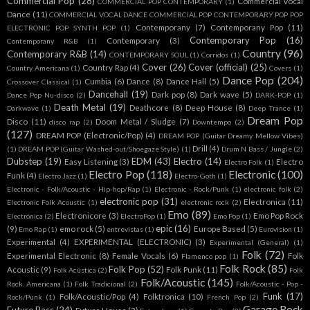
Commercial Pop
(28)
Commercial Vocal
COMMERCIAL POP CONTEMPORARY
(1)
Dance
(11)
COMMERCIAL VOCAL DANCE COMMERCIAL POP CONTEMPORARY POP POP
Contemporany
(7)
Contemporany Pop
(11)
ELECTRONIC POP SYNTH POP
(1)
Contemporary Pop
(16)
Contemporary
(3)
Contemporany R&B
(1)
Country
(96)
Contemporary R&B
(14)
CONTEMPORARY SOUL
(1)
Corridos
(1)
Cover
(26)
Cover (official)
(25)
Country Rap
(4)
Country Americana
(1)
Covers
(1)
Dance Pop
(204)
Cumbia
(6)
Dance
(8)
Dance Hall
(5)
Crossover Classical
(1)
Dancehall
(19)
Dark pop
(8)
Dark wave
(5)
Dance Pop Nu-disco
(2)
DARK-POP
(1)
Death Metal
(19)
Deathcore
(8)
Deep House
(8)
Darkwave
(1)
Deep Trance
(1)
Dream Pop
Disco
(11)
Doom Metal / Sludge
(7)
disco rap
(2)
Downtempo
(2)
(127)
DREAM POP (Electronic/Pop)
(4)
DREAM POP (Guitar Dreamy Mellow Vibes)
Drill
(4)
(1)
DREAM POP (Guitar Washed-out/Shoegaze Style)
(1)
Drum N Bass / Jungle
(2)
Dubstep
(19)
EDM
(43)
Electro
(14)
Easy Listening
(3)
Electro
Electro Folk
(1)
Electro Pop
(118)
Electronic
(100)
Funk
(4)
Electro Jazz
(1)
Electro-Goth
(1)
Electronic - Folk/Acoustic - Hip-hop/Rap
(1)
Electronic - Rock/Punk
(1)
electronic folk
(2)
electronic pop
(31)
Electronica
(11)
Electronic Folk Acoustic
(1)
electronic rock
(2)
Emo
(89)
Electronicore
(3)
Emo Pop Rock
Electrónica
(2)
ElectroPop
(1)
Emo Pop
(1)
epic
(16)
(9)
emo rock
(5)
Europe Based
(5)
Emo Rap
(1)
entrevistas
(1)
Eurovision
(1)
Experimental
(4)
EXPERIMENTAL (ELECTRONIC)
(3)
Experimental (General)
(1)
Folk
(72)
Experimental Electronic
(8)
Female Vocals
(6)
Folk
Flamenco pop
(1)
Folk Rock
(85)
Folk Pop
(52)
Acoustic
(9)
Folk Punk
(11)
Folk Acústica
(2)
Folk
Folk/Acoustic
(145)
Rock. Americana
(1)
Folk Tradicional
(2)
Folk/Acoustic - Pop -
Funk
(17)
Folk/Acoustic/Pop
(4)
Folktronica
(10)
Rock/Punk
(1)
French Pop
(2)
Garage Rock