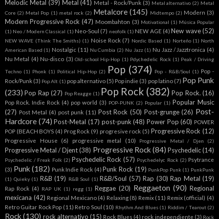
Melodic Metal
(39)
Metal
(41)
Metal - Rock/Punk
(3)
Metal alternativo
(2)
Metal
Metalcore
(145)
Modern
(3)
Core
(2)
Metal Pop
(1)
metal rock
(2)
Midtempo
(2)
Modern Progressive Rock
(47)
Moombahton
(3)
Motivational
(1)
Música Popular
New wave
(52)
Neo-Soul
(7)
NEW AGE
(4)
(1)
Neo / Modern Classical
(1)
neofolk
(1)
Noise Rock
(7)
NEW WAVE (Think The Smiths)
(1)
Nordic Based
(1)
Norteño
(1)
North
Nostalgic
(11)
Nu Jazz / Jazztronica
(4)
American Based
(1)
Nu Cumbia
(2)
Nu Jazz
(1)
Nu Metal
(4)
Nu-disco
(3)
Old-school Hip-Hop
(1)
Pdychedelic Rock
(1)
Peak / Driving
Pop
(374)
Pop -
Techno
(1)
Phonk
(1)
Political Hip-Hop
(2)
Pop - R&B/Soul
(1)
Pop Punk
Rock/Punk
(3)
pop alternativo
(5)
Pop indie
(3)
pop latino
(7)
Pop Alt
(1)
Pop Rock
(382)
(233)
Pop Rap
(27)
Pop Rock.
(16)
Pop Reagge
(1)
Popular Music
Pop Rock. Indie Rock
(4)
pop world
(3)
POP-PUNK
(2)
Popular
(1)
Post-
(27)
Post Rock
(50)
Post-grunge
(26)
Post Metal
(4)
post punk
(11)
Hardcore
(74)
Post-Metal
(17)
post-punk
(48)
Power Pop
(60)
POWER
Progressive Rock
(12)
POP (BEACH BOYS
(4)
Prog Rock
(9)
progresive rock
(5)
Progressive House
(6)
progressive metal
(10)
Progressive Metal / Djen
(2)
Progressive Rock
(84)
Progressive Metal / Djent
(38)
Psychedelic
(14)
Psychedelic Rock
(57)
Psytrance
Psychedelic / Freak Folk
(2)
Psychedelyc Rock
(2)
Punk
(182)
Punk Rock
(19)
(3)
Punk Indie Rock
(4)
PunkPop Punk
(1)
PunkPunk
R&B
(19)
R&B/Soul
(57)
Rap
(30)
Rap Metal
(19)
(1)
Quieky
(1)
R&B Soul
(1)
Reggaeton
(90)
Reggae
(20)
Regional
Rap Rock
(4)
RAP UK
(1)
regg
(1)
mexicana
(42)
Regional Mexicano
(4)
Relaxing
(8)
Remix
(11)
Remix (official)
(4)
Retro Guitar Rock Pop
(11)
Retro Soul
(10)
Rhythm And Blues
(1)
Riddim / Tearout
(2)
Rock
(130)
rock alternativo
(15)
Rock Blues
(4)
rock independiente
(3)
Rock