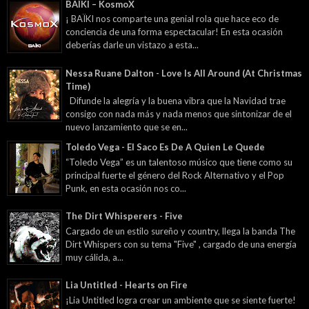
BAÏKI – KosmoX
¡ BAÏKI nos comparte una genial rola que hace eco de
conciencia de una forma espectacular! En esta ocasión
deberías darle un vistazo a esta...
Nessa Ruane Dalton - Love Is All Around (At Christmas
Time)
Difunde la alegría y la buena vibra que la Navidad trae
consigo con nada más y nada menos que sintonizar de el
nuevo lanzamiento que se en...
Toledo Vega - El Saco Es De A Quien Le Quede
“Toledo Vega” es un talentoso músico que tiene como su
principal fuerte el género del Rock Alternativo y el Pop
Punk, en esta ocasión nos co...
The Dirt Whisperers - Five
Cargado de un estilo sureño y country, llega la banda The
Dirt Whispers con su tema "Five" , cargado de una energía
muy cálida, a...
Lia Untitled - Hearts on Fire
¡Lia Untitled logra crear un ambiente que se siente fuerte!