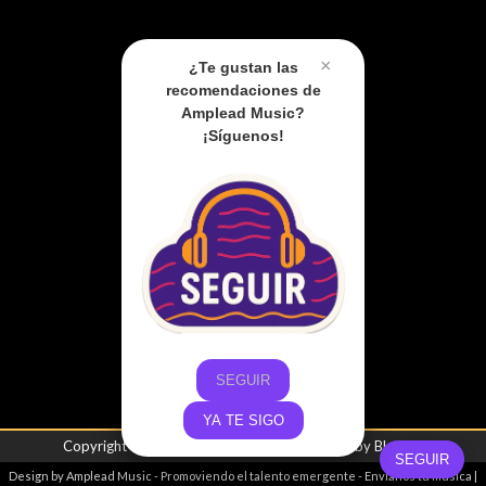
×
¿Te gustan las
recomendaciones de
Amplead Music?
¡Síguenos!
SEGUIR
YA TE SIGO
Copyright ©
2026
Amplead Music
| Powered by
Blogger
SEGUIR
Design by
Amplead Music
- Promoviendo el talento emergente -
Envíanos tu música
|