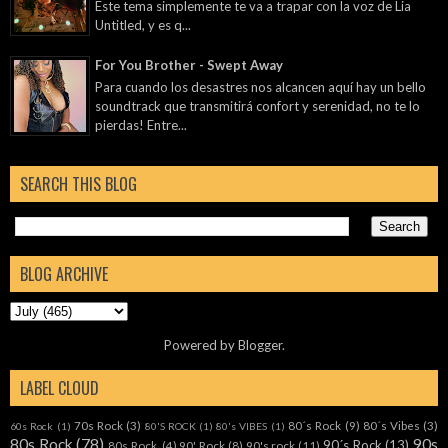
Este tema simplemente te va a trapar con la voz de Lia
Untitled, y es q...
For You Brother - Swept Away
Para cuando los desastres nos alcancen aquí hay un bello
soundtrack que transmitirá confort y serenidad, no te lo
pierdas! Entre...
SEARCH THIS BLOG
BLOG ARCHIVE
Powered by
Blogger
.
LABEL CLOUD
70s Rock
(3)
80´s Rock
(9)
80´s Vibes
(3)
60s Rock
(1)
80'S ROCK
(1)
80's VIBES
(1)
80s Rock
(78)
90s
90´s Rock
(13)
80s Rock.
(4)
90' Rock
(8)
90's rock
(11)