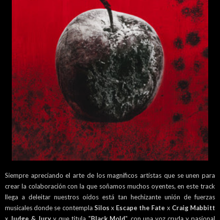
Siempre apreciando el arte de los magníficos artistas que se unen para
crear la colaboración con la que soñamos muchos oyentes, en este track
llega a deleitar nuestros oídos está tan hechizante unión de fuerzas
musicales donde se contempla
Silos
x
Escape the Fate
x
Craig Mabbitt
x
Judge & Jury
y que titula "
Black Mold
", con una voz cruda y pasional