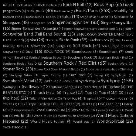
Rock Pop
(65)
Rock N Roll
(12)
Rock
indie
(1)
rock latino
(1)
Rock modern
(1)
Rock/Punk
(253)
rock punk
(40)
progresivo
(6)
Rockabilly
(8)
Rock suave
(1)
Salsa
(14)
Screamo
(8)
RockAlt Pop
(1)
Rocks 80s
(1)
ROOTS
(1)
Scandinavian Based
(1)
Singer Songwriter
(83)
Shoegaze
(48)
Singer-Songwriter
Shoeghaze
(2)
(15)
Singer-
Singer-Songwriter (Acoustic)
(4)
Singer-Songwriter (Soft Band Sound)
(1)
Songwriter Band (Full Band Sound)
(15)
SINGER-SONGWRITER BAND (Soft
ska
(24)
Skate Punk
(39)
Band Sound)
(7)
Slacker Rock
(5)
Skate
(2)
Slap House /
Soft Rock
(54)
Slowcore
(10)
Brazilian Bass
(1)
Sludge
(1)
Son Cubano
(1)
Song
Soul
(16)
SOUL ROCK
(9)
Soundscape
(3)
Soundtrack
(7)
Songwriter
(1)
South
Southern Rock
(3)
African Based
(1)
South American Based
(2)
Southern Rock / Red
(1)
Southern Rock / Red Dirt
(65)
Southern Rock / Red D
(2)
Spoken Word
(1)
Stoner Rock
(30)
Stoner RockDoom Metal / Sludge
(1)
Study beats / Jazz-hop / Chill-hop
Surf Rock
(7)
(2)
Studying Vibes
(1)
Super Catchy
(1)
Swing
(1)
Symphonic
(1)
Synthpop
(158)
Symphonic Metal
(12)
Synth Indie Rock
(10)
Synth Pop
(8)
Synthwave
(13)
Tech House
(4)
Techno
(3)
THE
Synthpop.
(1)
tAlternative Metal
(1)
Trance
(17)
Trap
BEATLES ETC)
(4)
Thrash Metal
(6)
Trap
(9)
Trap (EDM)
(5)
(hip-hop)
(22)
Trip-Hop
(4)
Tropical
(6)
Tropical House
(5)
Tribal / Afro House
(2)
UK / Happy Hardcore
(3)
UK Based
(8)
US Based
(11)
US Rap
TWEE
(1)
UK RAP
(1)
(3)
Vocal Dance/EDM
(7)
Wave
(3)
v
(1)
Vaporwave
(2)
Witch House
(2)
Wolrd
(1)
Work
world
(35)
World Music (Latin &
Out
(2)
World Music
(1)
World Music (African)
(2)
Hispanic)
(22)
World/Spiritual
(22)
World Music (other)
(4)
World pop
(1)
YACHT ROCK
(1)