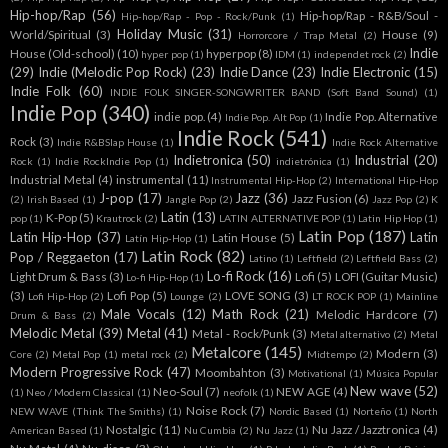
Hip-hop/Rap
(56)
Hip-hop/Rap - R&B/Soul -
Hip-hop/Rap - Pop - Rock/Punk
(1)
Holiday Music
(31)
World/Spiritual
(3)
House
(9)
Horrorcore / Trap Metal
(2)
Indie
House (Old-school)
(10)
hyperpop
(8)
hyper pop
(1)
IDM
(1)
independet rock
(2)
(29)
Indie (Melodic Pop Rock)
(23)
Indie Dance
(23)
Indie Electronic
(15)
Indie Folk
(60)
INDIE FOLK SINGER-SONGWRITER BAND (Soft Band Sound)
(1)
Indie Pop
(340)
indie pop.
(4)
Indie Pop. Alternative
Indie Pop. Alt Pop
(1)
Indie Rock
(541)
Rock
(3)
Indie R&BSlap House
(1)
Indie Rock Alternative
Indietronica
(50)
Industrial
(20)
Rock
(1)
Indie RockIndie Pop
(1)
indietrónica
(1)
Industrial Metal
(4)
instrumental
(11)
Instrumental Hip-Hop
(2)
International Hip-Hop
J-pop
(17)
Jazz
(36)
Jazz Fusion
(6)
(2)
Irish Based
(1)
Jangle Pop
(2)
Jazz Pop
(2)
K
Latin
(13)
K-Pop
(5)
pop
(1)
Krautrock
(2)
LATIN ALTERNATIVE POP
(1)
Latin Hip Hop
(1)
Latin Pop
(187)
Latin Hip-Hop
(37)
Latin
Latin House
(5)
Latín Hip-Hop
(1)
Latin Rock
(82)
Pop / Reggaeton
(17)
Latino
(1)
Leftfield
(2)
Leftfield Bass
(2)
Lo-fi Rock
(16)
Light Drum & Bass
(3)
Lofi
(5)
LOFI (Guitar Music)
Lo-fi Hip-Hop
(1)
(3)
Lofi Pop
(5)
LOVE SONG
(3)
Lofi Hip-Hop
(2)
Lounge
(2)
LT ROCK POP
(1)
Mainline
Male Vocals
(12)
Math Rock
(21)
Melodic Hardcore
(7)
Drum & Bass
(2)
Melodic Metal
(39)
Metal
(41)
Metal - Rock/Punk
(3)
Metal alternativo
(2)
Metal
Metalcore
(145)
Modern
(3)
Core
(2)
Metal Pop
(1)
metal rock
(2)
Midtempo
(2)
Modern Progressive Rock
(47)
Moombahton
(3)
Motivational
(1)
Música Popular
New wave
(52)
Neo-Soul
(7)
NEW AGE
(4)
(1)
Neo / Modern Classical
(1)
neofolk
(1)
Noise Rock
(7)
NEW WAVE (Think The Smiths)
(1)
Nordic Based
(1)
Norteño
(1)
North
Nostalgic
(11)
Nu Jazz / Jazztronica
(4)
American Based
(1)
Nu Cumbia
(2)
Nu Jazz
(1)