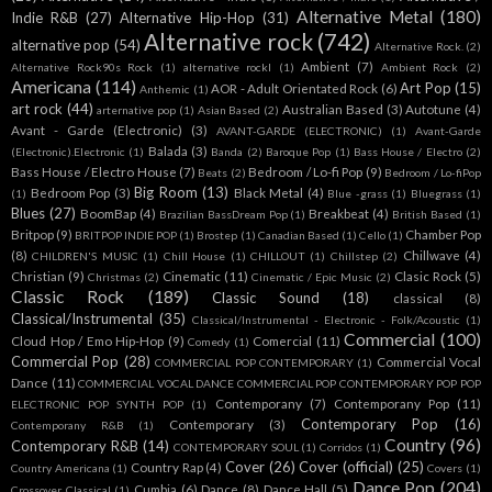
Alternative Metal
(180)
Indie R&B
(27)
Alternative Hip-Hop
(31)
Alternative rock
(742)
alternative pop
(54)
Alternative Rock.
(2)
Ambient
(7)
Alternative Rock90s Rock
(1)
alternative rockl
(1)
Ambient Rock
(2)
Americana
(114)
Art Pop
(15)
AOR - Adult Orientated Rock
(6)
Anthemic
(1)
art rock
(44)
Australian Based
(3)
Autotune
(4)
arternative pop
(1)
Asian Based
(2)
Avant - Garde (Electronic)
(3)
AVANT-GARDE (ELECTRONIC)
(1)
Avant-Garde
Balada
(3)
(Electronic).Electronic
(1)
Banda
(2)
Baroque Pop
(1)
Bass House / Electro
(2)
Bass House / Electro House
(7)
Bedroom / Lo-fi Pop
(9)
Beats
(2)
Bedroom / Lo-fiPop
Big Room
(13)
Bedroom Pop
(3)
Black Metal
(4)
(1)
Blue -grass
(1)
Bluegrass
(1)
Blues
(27)
BoomBap
(4)
Breakbeat
(4)
Brazilian BassDream Pop
(1)
British Based
(1)
Britpop
(9)
Chamber Pop
BRITPOP INDIE POP
(1)
Brostep
(1)
Canadian Based
(1)
Cello
(1)
(8)
Chillwave
(4)
CHILDREN'S MUSIC
(1)
Chill House
(1)
CHILLOUT
(1)
Chillstep
(2)
Christian
(9)
Cinematic
(11)
Clasic Rock
(5)
Christmas
(2)
Cinematic / Epic Music
(2)
Classic Rock
(189)
Classic Sound
(18)
classical
(8)
Classical/Instrumental
(35)
Classical/Instrumental - Electronic - Folk/Acoustic
(1)
Commercial
(100)
Cloud Hop / Emo Hip-Hop
(9)
Comercial
(11)
Comedy
(1)
Commercial Pop
(28)
Commercial Vocal
COMMERCIAL POP CONTEMPORARY
(1)
Dance
(11)
COMMERCIAL VOCAL DANCE COMMERCIAL POP CONTEMPORARY POP POP
Contemporany
(7)
Contemporany Pop
(11)
ELECTRONIC POP SYNTH POP
(1)
Contemporary Pop
(16)
Contemporary
(3)
Contemporany R&B
(1)
Country
(96)
Contemporary R&B
(14)
CONTEMPORARY SOUL
(1)
Corridos
(1)
Cover
(26)
Cover (official)
(25)
Country Rap
(4)
Country Americana
(1)
Covers
(1)
Dance Pop
(204)
Cumbia
(6)
Dance
(8)
Dance Hall
(5)
Crossover Classical
(1)