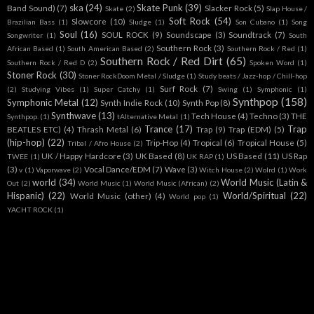
ska
(24)
Skate Punk
(39)
Band Sound)
(7)
Slacker Rock
(5)
Skate
(2)
Slap House /
Soft Rock
(54)
Slowcore
(10)
Brazilian Bass
(1)
Sludge
(1)
Son Cubano
(1)
Song
Soul
(16)
SOUL ROCK
(9)
Soundscape
(3)
Soundtrack
(7)
Songwriter
(1)
South
Southern Rock
(3)
African Based
(1)
South American Based
(2)
Southern Rock / Red
(1)
Southern Rock / Red Dirt
(65)
Southern Rock / Red D
(2)
Spoken Word
(1)
Stoner Rock
(30)
Stoner RockDoom Metal / Sludge
(1)
Study beats / Jazz-hop / Chill-hop
Surf Rock
(7)
(2)
Studying Vibes
(1)
Super Catchy
(1)
Swing
(1)
Symphonic
(1)
Synthpop
(158)
Symphonic Metal
(12)
Synth Indie Rock
(10)
Synth Pop
(8)
Synthwave
(13)
Tech House
(4)
Techno
(3)
THE
Synthpop.
(1)
tAlternative Metal
(1)
Trance
(17)
Trap
BEATLES ETC)
(4)
Thrash Metal
(6)
Trap
(9)
Trap (EDM)
(5)
(hip-hop)
(22)
Trip-Hop
(4)
Tropical
(6)
Tropical House
(5)
Tribal / Afro House
(2)
UK / Happy Hardcore
(3)
UK Based
(8)
US Based
(11)
US Rap
TWEE
(1)
UK RAP
(1)
(3)
Vocal Dance/EDM
(7)
Wave
(3)
v
(1)
Vaporwave
(2)
Witch House
(2)
Wolrd
(1)
Work
world
(34)
World Music (Latin &
Out
(2)
World Music
(1)
World Music (African)
(2)
Hispanic)
(22)
World/Spiritual
(22)
World Music (other)
(4)
World pop
(1)
YACHT ROCK
(1)