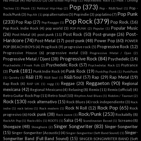
Nu Metal
(4)
Nu-disco
(3)
Old-school Hip-Hop
(1)
Pdychedelic Rock
(1)
Peak / Driving
Pop
(373)
Pop -
Techno
(1)
Phonk
(1)
Political Hip-Hop
(2)
Pop - R&B/Soul
(1)
Pop Punk
Rock/Punk
(3)
pop alternativo
(5)
Pop indie
(3)
pop latino
(7)
Pop Alt
(1)
Pop Rock
(379)
(233)
Pop Rap
(27)
Pop Rock.
(16)
Pop Reagge
(1)
Popular Music
Pop Rock. Indie Rock
(4)
pop world
(3)
POP-PUNK
(2)
Popular
(1)
Post-
(26)
Post Rock
(50)
Post-grunge
(26)
Post Metal
(4)
post punk
(11)
Hardcore
(74)
Post-Metal
(17)
post-punk
(48)
Power Pop
(60)
POWER
Progressive Rock
(12)
POP (BEACH BOYS
(4)
Prog Rock
(9)
progresive rock
(5)
Progressive House
(6)
progressive metal
(10)
Progressive Metal / Djen
(2)
Progressive Rock
(84)
Progressive Metal / Djent
(38)
Psychedelic
(14)
Psychedelic Rock
(57)
Psytrance
Psychedelic / Freak Folk
(2)
Psychedelyc Rock
(2)
Punk
(181)
Punk Rock
(19)
(3)
Punk Indie Rock
(4)
PunkPop Punk
(1)
PunkPunk
R&B
(19)
R&B/Soul
(57)
Rap
(29)
Rap Metal
(19)
(1)
Quieky
(1)
R&B Soul
(1)
Reggaeton
(90)
Reggae
(20)
Regional
Rap Rock
(4)
RAP UK
(1)
regg
(1)
mexicana
(42)
Regional Mexicano
(4)
Relaxing
(8)
Remix
(11)
Remix (official)
(4)
Retro Guitar Rock Pop
(11)
Retro Soul
(10)
Rhythm And Blues
(1)
Riddim / Tearout
(2)
Rock
(130)
rock alternativo
(15)
Rock Blues
(4)
rock independiente
(3)
Rock
Rock Pop
(65)
Rock N Roll
(12)
Rock
indie
(1)
rock latino
(1)
Rock modern
(1)
Rock/Punk
(253)
rock punk
(38)
progresivo
(6)
Rockabilly
(8)
Rock suave
(1)
Salsa
(14)
Screamo
(8)
RockAlt Pop
(1)
Rocks 80s
(1)
ROOTS
(1)
Scandinavian Based
(1)
Singer Songwriter
(83)
Shoegaze
(48)
Singer-Songwriter
Shoeghaze
(2)
(15)
Singer-
Singer-Songwriter (Acoustic)
(4)
Singer-Songwriter (Soft Band Sound)
(1)
Songwriter Band (Full Band Sound)
(15)
SINGER-SONGWRITER BAND (Soft