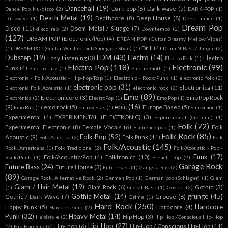
Dancehall
(19)
Dark pop
(8)
Dark wave
(5)
Dance Pop Nu-disco
(2)
DARK-POP
(1)
Death Metal
(19)
Deathcore
(8)
Deep House
(8)
Darkwave
(1)
Deep Trance
(1)
Dream Pop
Disco
(11)
Doom Metal / Sludge
(7)
disco rap
(2)
Downtempo
(2)
(127)
DREAM POP (Electronic/Pop)
(4)
DREAM POP (Guitar Dreamy Mellow Vibes)
Drill
(4)
(1)
DREAM POP (Guitar Washed-out/Shoegaze Style)
(1)
Drum N Bass / Jungle
(2)
Dubstep
(19)
EDM
(43)
Electro
(14)
Easy Listening
(3)
Electro
Electro Folk
(1)
Electro Pop
(118)
Electronic
(99)
Funk
(4)
Electro Jazz
(1)
Electro-Goth
(1)
Electronic - Folk/Acoustic - Hip-hop/Rap
(1)
Electronic - Rock/Punk
(1)
electronic folk
(2)
electronic pop
(31)
Electronica
(11)
Electronic Folk Acoustic
(1)
electronic rock
(2)
Emo
(89)
Electronicore
(3)
Emo Pop Rock
Electrónica
(2)
ElectroPop
(1)
Emo Pop
(1)
epic
(16)
(9)
emo rock
(5)
Europe Based
(5)
Emo Rap
(1)
entrevistas
(1)
Eurovision
(1)
Experimental
(4)
EXPERIMENTAL (ELECTRONIC)
(3)
Experimental (General)
(1)
Folk
(72)
Experimental Electronic
(8)
Female Vocals
(6)
Folk
Flamenco pop
(1)
Folk Rock
(85)
Folk Pop
(52)
Acoustic
(9)
Folk Punk
(11)
Folk Acústica
(2)
Folk
Folk/Acoustic
(145)
Rock. Americana
(1)
Folk Tradicional
(2)
Folk/Acoustic - Pop -
Funk
(17)
Folk/Acoustic/Pop
(4)
Folktronica
(10)
Rock/Punk
(1)
French Pop
(2)
Garage Rock
Future Bass
(24)
Future House
(3)
Futurebass
(1)
Gangsta Rap
(2)
(89)
Garage Rock. Alternative Rock
(2)
German Pop
(1)
German pop (Schlager)
(1)
Glam
Glam / Hair Metal
(19)
Glam Rock
(6)
Gothic
(3)
(1)
Global Bass
(1)
Gospel
(2)
Gothic Metal
(14)
grunge
(45)
Gothic / Dark Wave
(7)
Groove
(6)
Grime
(1)
Hard Rock
(250)
Hardcore
Happy Punk
(5)
Hardcore
(4)
Harcore Punk
(2)
Punk
(32)
Heavy Metal
(14)
Hip Hop
(3)
Hardstyle
(2)
Hip Hop /Conscious Hip-Hop
Hip-Hop
(27)
Hip- hop
(6)
Hip-Hop / Conscious Hip-Hop
(11)
(2)
Hip Hop Rap
(2)