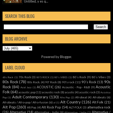
Untitled, y es q...
SEARCH THIS BLOG
BLOG ARCHIVE
Powered by
Blogger
.
LABEL CLOUD
70s Rock
(3)
80´s Rock
(9)
80´s Vibes
(3)
60s Rock
(1)
80'S ROCK
(1)
80's VIBES
(1)
80s Rock
(78)
90s
90´s Rock
(13)
80s Rock.
(4)
90' Rock
(8)
90's rock
(11)
Rock
(84)
Acoustic
ACOUSTIC
(26)
Acoustic - Pop - R&B
(9)
Acid Jazz
(1)
Folk
(64)
acoustic pop
(11)
acoustic rock
(8)
acustic
(4)
acustic rock
(3)
Acústica
Adult Contemporary
(130)
Afrobeat
(4)
Afrobeats
(6)
Pop
(1)
Afro Pop
(2)
Alt Country
(126)
Alt Folk
(21)
Afrobeats / Afro-pop / Afro-fusion
(6)
al
(1)
Alt Pop
(260)
Alt Rock Pop
(54)
alternativa rock
Alt Pop.
(4)
ALT-FOLK
(3)
(26)
Alternative
(14)
Alternative /
Alternative - Indie
(6)
Alternative / Indie
(1)