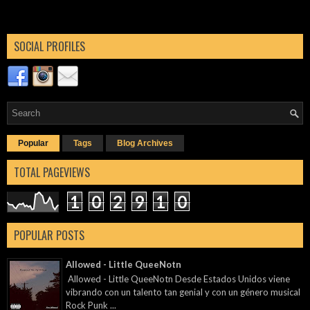
SOCIAL PROFILES
Popular
Tags
Blog Archives
TOTAL PAGEVIEWS
1
0
2
9
1
0
POPULAR POSTS
Allowed - Little QueeNotn
Allowed - Little QueeNotn Desde Estados Unidos viene
vibrando con un talento tan genial y con un género musical
Rock Punk ...