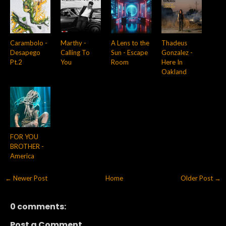
Carambolo -
Marthy -
A Lens to the
Thadeus
Desapego
Calling To
Sun - Escape
Gonzalez -
Pt.2
You
Room
Here In
Oakland
FOR YOU
BROTHER -
America
← Newer Post
Home
Older Post →
0 comments:
Post a Comment