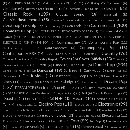
(8)
Chillwave
(4)
CHILDREN'S MUSIC
(1)
Chill House
(1)
CHILLOUT
(1)
Chillstep
(2)
Christian
(9)
Cinematic
(11)
Clasic Rock
(5)
Christmas
(2)
Cinematic / Epic Music
(2)
Classic Rock
(189)
Classic Sound
(18)
classical
(8)
Classical/Instrumental
(35)
Classical/Instrumental - Electronic - Folk/Acoustic
(1)
Commercial
(100)
Cloud Hop / Emo Hip-Hop
(9)
Comercial
(11)
Comedy
(1)
Commercial Pop
(28)
Commercial Vocal
COMMERCIAL POP CONTEMPORARY
(1)
Dance
(11)
COMMERCIAL VOCAL DANCE COMMERCIAL POP CONTEMPORARY POP POP
Contemporany
(7)
Contemporany Pop
(11)
ELECTRONIC POP SYNTH POP
(1)
Contemporary Pop
(16)
Contemporary
(3)
Contemporany R&B
(1)
Country
(96)
Contemporary R&B
(14)
CONTEMPORARY SOUL
(1)
Corridos
(1)
Cover
(26)
Cover (official)
(25)
Country Rap
(4)
Country Americana
(1)
Covers
(1)
Dance Pop
(204)
Cumbia
(6)
Dance
(8)
Dance Hall
(5)
Crossover Classical
(1)
Dancehall
(19)
Dark pop
(8)
Dark wave
(5)
Dance Pop Nu-disco
(2)
DARK-POP
(1)
Death Metal
(19)
Deathcore
(8)
Deep House
(8)
Darkwave
(1)
Deep Trance
(1)
Dream Pop
Disco
(11)
Doom Metal / Sludge
(7)
disco rap
(2)
Downtempo
(2)
(127)
DREAM POP (Electronic/Pop)
(4)
DREAM POP (Guitar Dreamy Mellow Vibes)
Drill
(4)
(1)
DREAM POP (Guitar Washed-out/Shoegaze Style)
(1)
Drum N Bass / Jungle
(2)
Dubstep
(19)
EDM
(43)
Electro
(14)
Easy Listening
(3)
Electro
Electro Folk
(1)
Electro Pop
(118)
Electronic
(99)
Funk
(4)
Electro Jazz
(1)
Electro-Goth
(1)
Electronic - Folk/Acoustic - Hip-hop/Rap
(1)
Electronic - Rock/Punk
(1)
electronic folk
(2)
electronic pop
(31)
Electronica
(11)
Electronic Folk Acoustic
(1)
electronic rock
(2)
Emo
(89)
Electronicore
(3)
Emo Pop Rock
Electrónica
(2)
ElectroPop
(1)
Emo Pop
(1)
epic
(16)
(9)
emo rock
(5)
Europe Based
(5)
Emo Rap
(1)
entrevistas
(1)
Eurovision
(1)