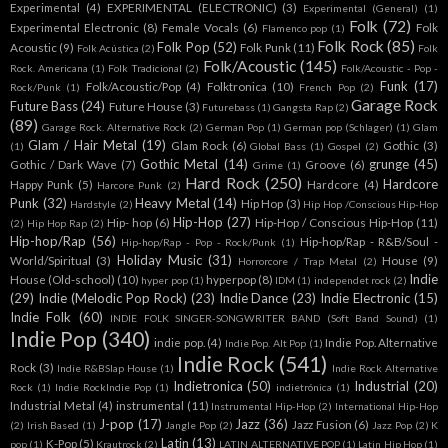
Experimental
(4)
EXPERIMENTAL (ELECTRONIC)
(3)
Experimental (General)
(1)
Folk
(72)
Experimental Electronic
(8)
Female Vocals
(6)
Folk
Flamenco pop
(1)
Folk Rock
(85)
Folk Pop
(52)
Acoustic
(9)
Folk Punk
(11)
Folk Acústica
(2)
Folk
Folk/Acoustic
(145)
Rock. Americana
(1)
Folk Tradicional
(2)
Folk/Acoustic - Pop -
Funk
(17)
Folk/Acoustic/Pop
(4)
Folktronica
(10)
Rock/Punk
(1)
French Pop
(2)
Garage Rock
Future Bass
(24)
Future House
(3)
Futurebass
(1)
Gangsta Rap
(2)
(89)
Garage Rock. Alternative Rock
(2)
German Pop
(1)
German pop (Schlager)
(1)
Glam
Glam / Hair Metal
(19)
Glam Rock
(6)
Gothic
(3)
(1)
Global Bass
(1)
Gospel
(2)
Gothic Metal
(14)
grunge
(45)
Gothic / Dark Wave
(7)
Groove
(6)
Grime
(1)
Hard Rock
(250)
Hardcore
Happy Punk
(5)
Hardcore
(4)
Harcore Punk
(2)
Punk
(32)
Heavy Metal
(14)
Hip Hop
(3)
Hardstyle
(2)
Hip Hop /Conscious Hip-Hop
Hip-Hop
(27)
Hip- hop
(6)
Hip-Hop / Conscious Hip-Hop
(11)
(2)
Hip Hop Rap
(2)
Hip-hop/Rap
(56)
Hip-hop/Rap - R&B/Soul -
Hip-hop/Rap - Pop - Rock/Punk
(1)
Holiday Music
(31)
World/Spiritual
(3)
House
(9)
Horrorcore / Trap Metal
(2)
Indie
House (Old-school)
(10)
hyperpop
(8)
hyper pop
(1)
IDM
(1)
independet rock
(2)
(29)
Indie (Melodic Pop Rock)
(23)
Indie Dance
(23)
Indie Electronic
(15)
Indie Folk
(60)
INDIE FOLK SINGER-SONGWRITER BAND (Soft Band Sound)
(1)
Indie Pop
(340)
indie pop.
(4)
Indie Pop. Alternative
Indie Pop. Alt Pop
(1)
Indie Rock
(541)
Rock
(3)
Indie R&BSlap House
(1)
Indie Rock Alternative
Indietronica
(50)
Industrial
(20)
Rock
(1)
Indie RockIndie Pop
(1)
indietrónica
(1)
Industrial Metal
(4)
instrumental
(11)
Instrumental Hip-Hop
(2)
International Hip-Hop
J-pop
(17)
Jazz
(36)
Jazz Fusion
(6)
(2)
Irish Based
(1)
Jangle Pop
(2)
Jazz Pop
(2)
K
Latin
(13)
K-Pop
(5)
pop
(1)
Krautrock
(2)
LATIN ALTERNATIVE POP
(1)
Latin Hip Hop
(1)