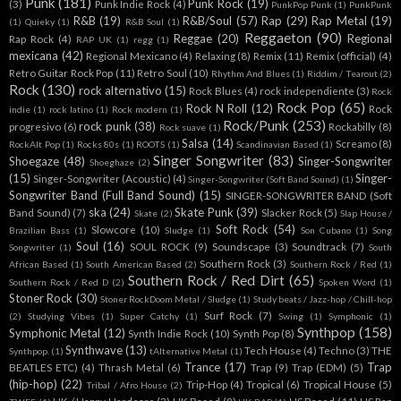
Punk
(181)
Punk Rock
(19)
(3)
Punk Indie Rock
(4)
PunkPop Punk
(1)
PunkPunk
R&B
(19)
R&B/Soul
(57)
Rap
(29)
Rap Metal
(19)
(1)
Quieky
(1)
R&B Soul
(1)
Reggaeton
(90)
Reggae
(20)
Regional
Rap Rock
(4)
RAP UK
(1)
regg
(1)
mexicana
(42)
Regional Mexicano
(4)
Relaxing
(8)
Remix
(11)
Remix (official)
(4)
Retro Guitar Rock Pop
(11)
Retro Soul
(10)
Rhythm And Blues
(1)
Riddim / Tearout
(2)
Rock
(130)
rock alternativo
(15)
Rock Blues
(4)
rock independiente
(3)
Rock
Rock Pop
(65)
Rock N Roll
(12)
Rock
indie
(1)
rock latino
(1)
Rock modern
(1)
Rock/Punk
(253)
rock punk
(38)
progresivo
(6)
Rockabilly
(8)
Rock suave
(1)
Salsa
(14)
Screamo
(8)
RockAlt Pop
(1)
Rocks 80s
(1)
ROOTS
(1)
Scandinavian Based
(1)
Singer Songwriter
(83)
Shoegaze
(48)
Singer-Songwriter
Shoeghaze
(2)
(15)
Singer-
Singer-Songwriter (Acoustic)
(4)
Singer-Songwriter (Soft Band Sound)
(1)
Songwriter Band (Full Band Sound)
(15)
SINGER-SONGWRITER BAND (Soft
ska
(24)
Skate Punk
(39)
Band Sound)
(7)
Slacker Rock
(5)
Skate
(2)
Slap House /
Soft Rock
(54)
Slowcore
(10)
Brazilian Bass
(1)
Sludge
(1)
Son Cubano
(1)
Song
Soul
(16)
SOUL ROCK
(9)
Soundscape
(3)
Soundtrack
(7)
Songwriter
(1)
South
Southern Rock
(3)
African Based
(1)
South American Based
(2)
Southern Rock / Red
(1)
Southern Rock / Red Dirt
(65)
Southern Rock / Red D
(2)
Spoken Word
(1)
Stoner Rock
(30)
Stoner RockDoom Metal / Sludge
(1)
Study beats / Jazz-hop / Chill-hop
Surf Rock
(7)
(2)
Studying Vibes
(1)
Super Catchy
(1)
Swing
(1)
Symphonic
(1)
Synthpop
(158)
Symphonic Metal
(12)
Synth Indie Rock
(10)
Synth Pop
(8)
Synthwave
(13)
Tech House
(4)
Techno
(3)
THE
Synthpop.
(1)
tAlternative Metal
(1)
Trance
(17)
Trap
BEATLES ETC)
(4)
Thrash Metal
(6)
Trap
(9)
Trap (EDM)
(5)
(hip-hop)
(22)
Trip-Hop
(4)
Tropical
(6)
Tropical House
(5)
Tribal / Afro House
(2)