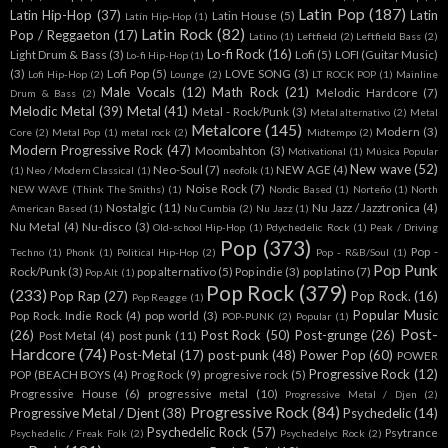
Latin Pop
(187)
Latin Hip-Hop
(37)
Latin
Latin House
(5)
Latín Hip-Hop
(1)
Latin Rock
(82)
Pop / Reggaeton
(17)
Latino
(1)
Leftfield
(2)
Leftfield Bass
(2)
Lo-fi Rock
(16)
Light Drum & Bass
(3)
Lofi
(5)
LOFI (Guitar Music)
Lo-fi Hip-Hop
(1)
(3)
Lofi Pop
(5)
LOVE SONG
(3)
Lofi Hip-Hop
(2)
Lounge
(2)
LT ROCK POP
(1)
Mainline
Male Vocals
(12)
Math Rock
(21)
Melodic Hardcore
(7)
Drum & Bass
(2)
Melodic Metal
(39)
Metal
(41)
Metal - Rock/Punk
(3)
Metal alternativo
(2)
Metal
Metalcore
(145)
Modern
(3)
Core
(2)
Metal Pop
(1)
metal rock
(2)
Midtempo
(2)
Modern Progressive Rock
(47)
Moombahton
(3)
Motivational
(1)
Música Popular
New wave
(52)
Neo-Soul
(7)
NEW AGE
(4)
(1)
Neo / Modern Classical
(1)
neofolk
(1)
Noise Rock
(7)
NEW WAVE (Think The Smiths)
(1)
Nordic Based
(1)
Norteño
(1)
North
Nostalgic
(11)
Nu Jazz / Jazztronica
(4)
American Based
(1)
Nu Cumbia
(2)
Nu Jazz
(1)
Nu Metal
(4)
Nu-disco
(3)
Old-school Hip-Hop
(1)
Pdychedelic Rock
(1)
Peak / Driving
Pop
(373)
Pop -
Techno
(1)
Phonk
(1)
Political Hip-Hop
(2)
Pop - R&B/Soul
(1)
Pop Punk
Rock/Punk
(3)
pop alternativo
(5)
Pop indie
(3)
pop latino
(7)
Pop Alt
(1)
Pop Rock
(379)
(233)
Pop Rap
(27)
Pop Rock.
(16)
Pop Reagge
(1)
Popular Music
Pop Rock. Indie Rock
(4)
pop world
(3)
POP-PUNK
(2)
Popular
(1)
Post-
(26)
Post Rock
(50)
Post-grunge
(26)
Post Metal
(4)
post punk
(11)
Hardcore
(74)
Post-Metal
(17)
post-punk
(48)
Power Pop
(60)
POWER
Progressive Rock
(12)
POP (BEACH BOYS
(4)
Prog Rock
(9)
progresive rock
(5)
Progressive House
(6)
progressive metal
(10)
Progressive Metal / Djen
(2)
Progressive Rock
(84)
Progressive Metal / Djent
(38)
Psychedelic
(14)
Psychedelic Rock
(57)
Psytrance
Psychedelic / Freak Folk
(2)
Psychedelyc Rock
(2)