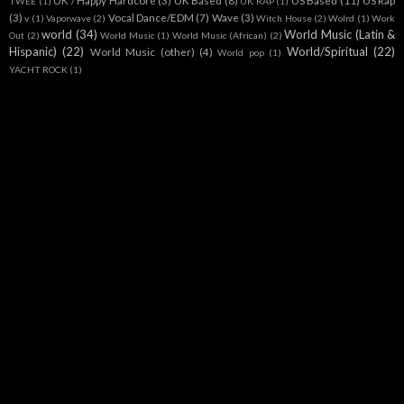
UK / Happy Hardcore
(3)
UK Based
(8)
US Based
(11)
US Rap
TWEE
(1)
UK RAP
(1)
(3)
Vocal Dance/EDM
(7)
Wave
(3)
v
(1)
Vaporwave
(2)
Witch House
(2)
Wolrd
(1)
Work
world
(34)
World Music (Latin &
Out
(2)
World Music
(1)
World Music (African)
(2)
Hispanic)
(22)
World/Spiritual
(22)
World Music (other)
(4)
World pop
(1)
YACHT ROCK
(1)