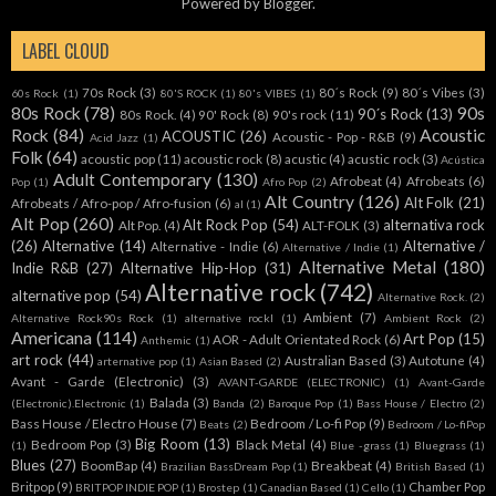
Powered by
Blogger
.
LABEL CLOUD
70s Rock
(3)
80´s Rock
(9)
80´s Vibes
(3)
60s Rock
(1)
80'S ROCK
(1)
80's VIBES
(1)
80s Rock
(78)
90s
90´s Rock
(13)
80s Rock.
(4)
90' Rock
(8)
90's rock
(11)
Rock
(84)
Acoustic
ACOUSTIC
(26)
Acoustic - Pop - R&B
(9)
Acid Jazz
(1)
Folk
(64)
acoustic pop
(11)
acoustic rock
(8)
acustic
(4)
acustic rock
(3)
Acústica
Adult Contemporary
(130)
Afrobeat
(4)
Afrobeats
(6)
Pop
(1)
Afro Pop
(2)
Alt Country
(126)
Alt Folk
(21)
Afrobeats / Afro-pop / Afro-fusion
(6)
al
(1)
Alt Pop
(260)
Alt Rock Pop
(54)
alternativa rock
Alt Pop.
(4)
ALT-FOLK
(3)
(26)
Alternative
(14)
Alternative /
Alternative - Indie
(6)
Alternative / Indie
(1)
Alternative Metal
(180)
Indie R&B
(27)
Alternative Hip-Hop
(31)
Alternative rock
(742)
alternative pop
(54)
Alternative Rock.
(2)
Ambient
(7)
Alternative Rock90s Rock
(1)
alternative rockl
(1)
Ambient Rock
(2)
Americana
(114)
Art Pop
(15)
AOR - Adult Orientated Rock
(6)
Anthemic
(1)
art rock
(44)
Australian Based
(3)
Autotune
(4)
arternative pop
(1)
Asian Based
(2)
Avant - Garde (Electronic)
(3)
AVANT-GARDE (ELECTRONIC)
(1)
Avant-Garde
Balada
(3)
(Electronic).Electronic
(1)
Banda
(2)
Baroque Pop
(1)
Bass House / Electro
(2)
Bass House / Electro House
(7)
Bedroom / Lo-fi Pop
(9)
Beats
(2)
Bedroom / Lo-fiPop
Big Room
(13)
Bedroom Pop
(3)
Black Metal
(4)
(1)
Blue -grass
(1)
Bluegrass
(1)
Blues
(27)
BoomBap
(4)
Breakbeat
(4)
Brazilian BassDream Pop
(1)
British Based
(1)
Britpop
(9)
Chamber Pop
BRITPOP INDIE POP
(1)
Brostep
(1)
Canadian Based
(1)
Cello
(1)