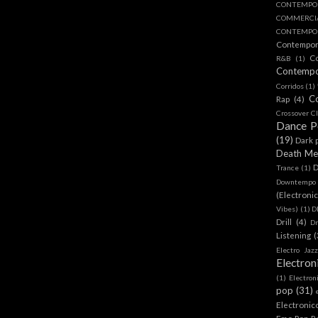
CONTEMPO
COMMERC
CONTEMPOR
Contempo
C
R&B
(1)
Contemp
Corridos
(1)
C
Rap
(4)
Crossover Cl
Dance 
(19)
Dark 
Death Me
D
Trance
(1)
Downtempo
(Electroni
Vibes)
(1)
D
Drill
(4)
D
Listening
(
Electro Jazz
Electron
(1)
Electron
pop
(31)
Electronic
Emo Pop R