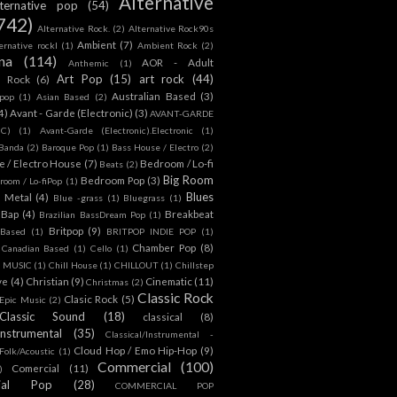
Alternative
lternative pop
(54)
742)
Alternative Rock.
(2)
Alternative Rock90s
Ambient
(7)
ternative rockl
(1)
Ambient Rock
(2)
na
(114)
AOR - Adult
Anthemic
(1)
Art Pop
(15)
art rock
(44)
d Rock
(6)
Australian Based
(3)
 pop
(1)
Asian Based
(2)
4)
Avant - Garde (Electronic)
(3)
AVANT-GARDE
IC)
(1)
Avant-Garde (Electronic).Electronic
(1)
Banda
(2)
Baroque Pop
(1)
Bass House / Electro
(2)
 / Electro House
(7)
Bedroom / Lo-fi
Beats
(2)
Big Room
Bedroom Pop
(3)
room / Lo-fiPop
(1)
Blues
k Metal
(4)
Blue -grass
(1)
Bluegrass
(1)
Bap
(4)
Breakbeat
Brazilian BassDream Pop
(1)
Britpop
(9)
 Based
(1)
BRITPOP INDIE POP
(1)
Chamber Pop
(8)
Canadian Based
(1)
Cello
(1)
S MUSIC
(1)
Chill House
(1)
CHILLOUT
(1)
Chillstep
ve
(4)
Christian
(9)
Cinematic
(11)
Christmas
(2)
Classic Rock
Clasic Rock
(5)
 Epic Music
(2)
Classic Sound
(18)
classical
(8)
Instrumental
(35)
Classical/Instrumental -
Cloud Hop / Emo Hip-Hop
(9)
 Folk/Acoustic
(1)
Commercial
(100)
Comercial
(11)
)
ial Pop
(28)
COMMERCIAL POP