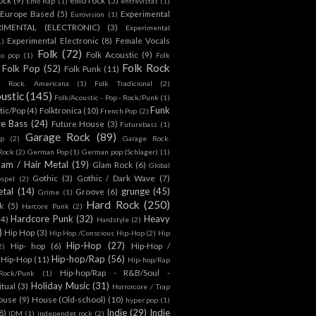
Emo Rap
(1)
entrevistas
(1)
Europe Based
(5)
Experimental
Eurovision
(1)
RIMENTAL (ELECTRONIC)
(3)
Experimental
Experimental Electronic
(8)
Female Vocals
1)
Folk
(72)
Folk Acoustic
(9)
co pop
(1)
Folk
Folk Rock
Folk Pop
(52)
Folk Punk
(11)
k Rock. Americana
(1)
Folk Tradicional
(2)
ustic
(145)
Folk/Acoustic - Pop - Rock/Punk
(1)
Funk
tic/Pop
(4)
Folktronica
(10)
French Pop
(2)
re Bass
(24)
Future House
(3)
Futurebass
(1)
Garage Rock
(89)
p
(2)
Garage Rock.
 Rock
(2)
German Pop
(1)
German pop (Schlager)
(1)
lam / Hair Metal
(19)
Glam Rock
(6)
Global
Gothic
(3)
Gothic / Dark Wave
(7)
spel
(2)
tal
(14)
grunge
(45)
Groove
(6)
Grime
(1)
Hard Rock
(250)
k
(5)
Harcore Punk
(2)
Hardcore Punk
(32)
Heavy
(4)
Hardstyle
(2)
)
Hip Hop
(3)
Hip Hop /Conscious Hip-Hop
(2)
Hip
Hip-Hop
(27)
Hip- hop
(6)
Hip-Hop /
2)
Hip-hop/Rap
(56)
 Hip-Hop
(11)
Hip-hop/Rap
Hip-hop/Rap - R&B/Soul -
ock/Punk
(1)
Holiday Music
(31)
itual
(3)
Horrorcore / Trap
ouse
(9)
House (Old-school)
(10)
hyper pop
(1)
Indie
(29)
Indie
8)
IDM
(1)
independet rock
(2)