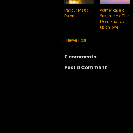
Parlour Magic -
warner case x
Paloma
Sundrome x The
Deep - not givin
up on love
← Newer Post
0 comments:
Post a Comment