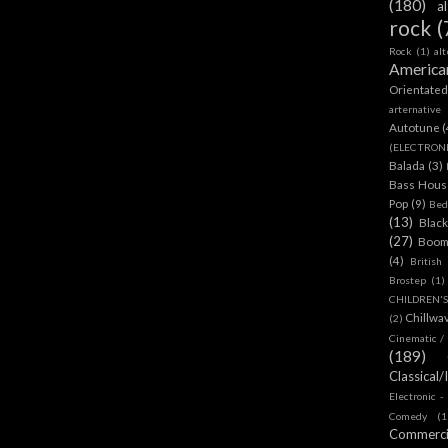
(180)
a
rock
(
Rock
(1)
al
America
Orientate
arternative
Autotune
(
(ELECTRON
Balada
(3)
Bass House
Pop
(9)
Bed
(13)
Blac
(27)
Boom
(4)
British
Brostep
(1)
CHILDREN'
Chillwa
(2)
Cinematic /
(189)
Classical/
Electronic -
Comedy
(1
Commerc