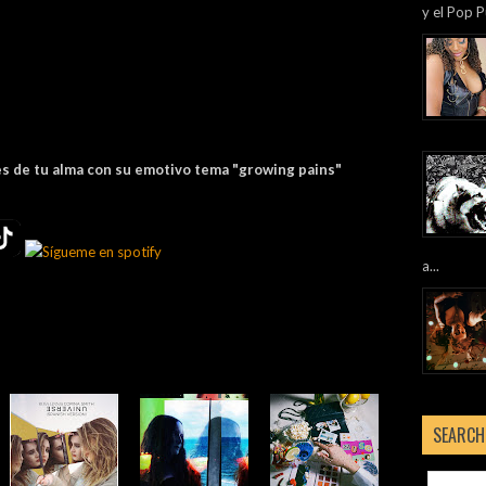
y el Pop P
les de tu alma con su emotivo tema "growing pains"
a...
SEARCH