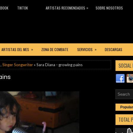
»
EBOOK
TIKTOK
ARTISTAS RECOMENDADOS
SOBRE NOSOTROS
»
»
ARTISTAS DEL MES
ZONA DE COMBATE
SERVICIOS
DESCARGAS
SOCIAL 
,
Singer Songwriter
» Sara Diana - growing pains
ains
Popula
TOTAL 