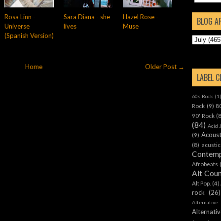
Rosa Linn -
Sara Diana - she
Hazel Rose -
BLOG A
Universe
lives
Muse
(Spanish Version)
Home
Older Post →
LABEL 
60s Rock
(1
Rock
(9)
8
90' Rock
(
(84)
Acid 
Acoust
(9)
(8)
acustic
Contemp
Afrobeats
Alt Cou
Alt Pop.
(4)
rock
(26)
Alternative
Alternat