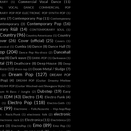
Commercial Vocal Dance
(11)
RARY
(1)
IAL VOCAL DANCE COMMERCIAL POP
ARY POP POP ELECTRONIC POP SYNTH POP
(1)
rany
(7)
Contemporany Pop
(11)
Contemporany
Contemporary Pop
(16)
ontemporary
(3)
orary R&B
(14)
CONTEMPORARY SOUL
(1)
Country
(96)
Country
Country Americana
(1)
over
(26)
Cover (official)
(25)
Covers
(1)
Cumbia
(6)
Dance
(8)
Dance Hall
(5)
assical
(1)
Pop
(204)
Dancehall
Dance Pop Nu-disco
(2)
pop
(8)
Dark wave
(5)
DARK-POP
(1)
Darkwave
(1)
tal
(19)
Deathcore
(8)
Deep House
(8)
Deep
isco
(11)
Doom Metal / Sludge
(7)
disco rap
(2)
Dream Pop
(127)
DREAM POP
(2)
c/Pop)
(4)
DREAM POP (Guitar Dreamy Mellow
REAM POP (Guitar Washed-out/Shoegaze Style)
(1)
Dubstep
(19)
Easy
rum N Bass / Jungle
(2)
EDM
(43)
Electro
(14)
3)
Electro Funk
(4)
Electro Pop
(118)
(1)
Electro-Goth
(1)
ic
(99)
Electronic - Folk/Acoustic - Hip-hop/Rap
electronic
ic - Rock/Punk
(1)
electronic folk
(2)
Electronica
(11)
electronic rock
(2)
Electrónica
(2)
Emo
(89)
ore
(3)
ElectroPop
(1)
Emo Pop
(1)
ock
(9)
emo rock
(5)