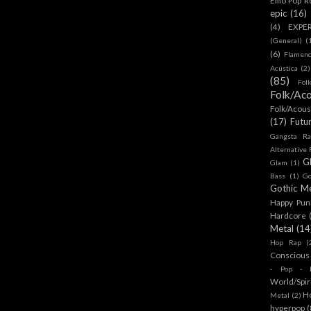
epic
(16)
(4)
EXPE
(General)
(
(6)
Flamen
Acústica
(2)
(85)
Fol
Folk/Aco
Folk/Acous
(17)
Futu
Gangsta Ra
Alternative
G
Glam
(1)
Bass
(1)
Go
Gothic Me
Happy Pun
Hardcore
Metal
(14
Hop Rap
(
Conscious
- Pop - R
World/Spir
H
Metal
(2)
hyperpop
(