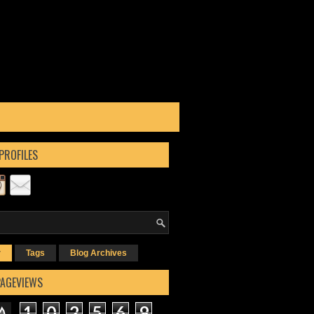
PROFILES
r
Tags
Blog Archives
PAGEVIEWS
1
0
2
5
6
9