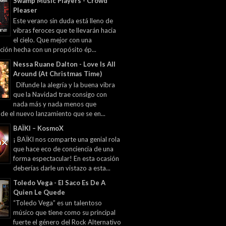
Swamp Music Players - Crowd
Pleaser
Este verano sin duda está lleno de
vibras feroces que te llevarán hacia
el cielo. Que mejor con una
ción hecha con un propósito ép...
Nessa Ruane Dalton - Love Is All
Around (At Christmas Time)
Difunde la alegría y la buena vibra
que la Navidad trae consigo con
nada más y nada menos que
 de el nuevo lanzamiento que se en...
BAÏKI – KosmoX
¡ BAÏKI nos comparte una genial rola
que hace eco de conciencia de una
forma espectacular! En esta ocasión
deberías darle un vistazo a esta...
Toledo Vega - El Saco Es De A
Quien Le Quede
“Toledo Vega” es un talentoso
músico que tiene como su principal
fuerte el género del Rock Alternativo