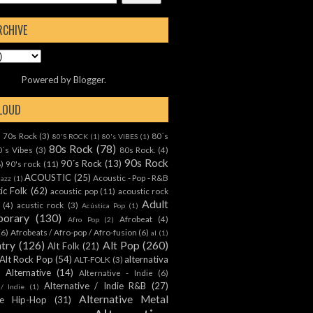
RCHIVE
Powered by
Blogger
.
CLOUD
70s Rock
(3)
80´s
)
80'S ROCK
(1)
80's VIBES
(1)
80s Rock
(78)
0´s Vibes
(3)
80s Rock.
(4)
90s Rock
90´s Rock
(13)
8)
90's rock
(11)
ACOUSTIC
(25)
Acoustic - Pop - R&B
Jazz
(1)
ic Folk
(62)
acoustic pop
(11)
acoustic rock
Adult
(4)
acustic rock
(3)
Acústica Pop
(1)
orary
(130)
Afrobeat
(4)
Afro Pop
(2)
(6)
Afrobeats / Afro-pop / Afro-fusion
(6)
al
(1)
ntry
(126)
Alt Pop
(260)
Alt Folk
(21)
Alt Rock Pop
(54)
alternativa
ALT-FOLK
(3)
Alternative
(14)
Alternative - Indie
(6)
Alternative / Indie R&B
(27)
 / Indie
(1)
Alternative Metal
ive Hip-Hop
(31)