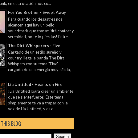
unk, en esta ocasión nos co...
For You Brother - Swept Away
Para cuando los desastres nos
alcancen aquí hay un bello
soundtrack que transmitirá confort y
serenidad, no te lo pierdas! Entre...
The Dirt Whisperers - Five
Cargado de un estilo sureño y
country, llega la banda The Dirt
Whispers con su tema "Five" ,
cargado de una energía muy cálida,
Lia Untitled - Hearts on Fire
¡Lia Untitled logra crear un ambiente
que se siente fuerte! Este tema
simplemente te va a trapar con la
voz de Lia Untitled, y es q...
 THIS BLOG