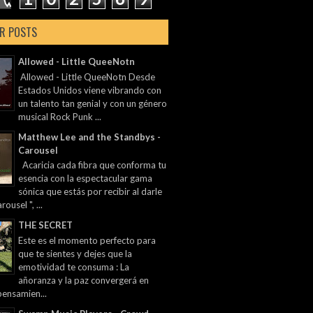
R POSTS
Allowed - Little QueeNotn
Allowed - Little QueeNotn Desde
Estados Unidos viene vibrando con
un talento tan genial y con un género
musical Rock Punk ...
Matthew Lee and the Standbys -
Carousel
Acaricia cada fibra que conforma tu
esencia con la espectacular gama
sónica que estás por recibir al darle
rousel ", ...
THE SECRET
Este es el momento perfecto para
que te sientes y dejes que la
emotividad te consuma : La
añoranza y la paz convergerá en
pensamien...