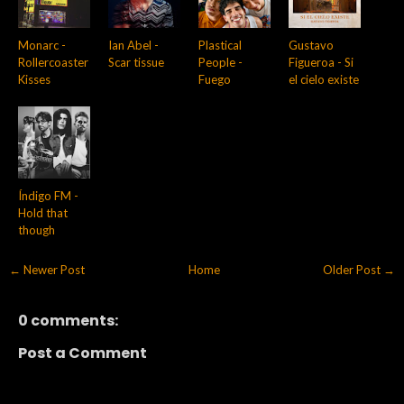
Monarc -
Ian Abel -
Plastical
Gustavo
Rollercoaster
Scar tissue
People -
Figueroa - Si
Kisses
Fuego
el cielo existe
Índigo FM -
Hold that
though
← Newer Post
Home
Older Post →
0 comments:
Post a Comment