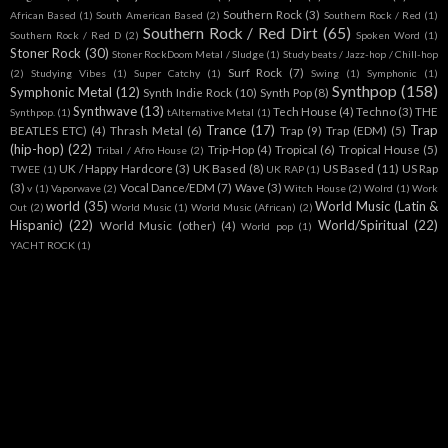
Southern Rock
(3)
African Based
(1)
South American Based
(2)
Southern Rock / Red
(1)
Southern Rock / Red Dirt
(65)
Southern Rock / Red D
(2)
Spoken Word
(1)
Stoner Rock
(30)
Stoner RockDoom Metal / Sludge
(1)
Study beats / Jazz-hop / Chill-hop
Surf Rock
(7)
(2)
Studying Vibes
(1)
Super Catchy
(1)
Swing
(1)
Symphonic
(1)
Synthpop
(158)
Symphonic Metal
(12)
Synth Indie Rock
(10)
Synth Pop
(8)
Synthwave
(13)
Tech House
(4)
Techno
(3)
THE
Synthpop.
(1)
tAlternative Metal
(1)
Trance
(17)
Trap
BEATLES ETC)
(4)
Thrash Metal
(6)
Trap
(9)
Trap (EDM)
(5)
(hip-hop)
(22)
Trip-Hop
(4)
Tropical
(6)
Tropical House
(5)
Tribal / Afro House
(2)
UK / Happy Hardcore
(3)
UK Based
(8)
US Based
(11)
US Rap
TWEE
(1)
UK RAP
(1)
(3)
Vocal Dance/EDM
(7)
Wave
(3)
v
(1)
Vaporwave
(2)
Witch House
(2)
Wolrd
(1)
Work
world
(35)
World Music (Latin &
Out
(2)
World Music
(1)
World Music (African)
(2)
Hispanic)
(22)
World/Spiritual
(22)
World Music (other)
(4)
World pop
(1)
YACHT ROCK
(1)