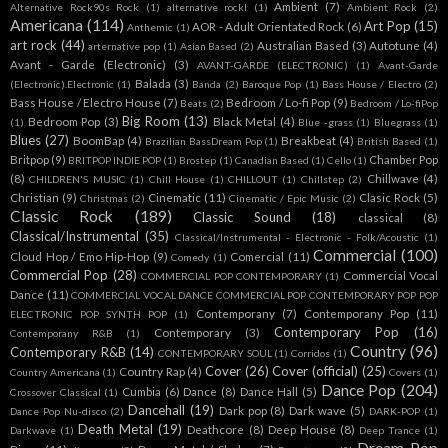
Ambient
(7)
Alternative Rock90s Rock
(1)
alternative rockl
(1)
Ambient Rock
(2)
Americana
(114)
Art Pop
(15)
AOR - Adult Orientated Rock
(6)
Anthemic
(1)
art rock
(44)
Australian Based
(3)
Autotune
(4)
arternative pop
(1)
Asian Based
(2)
Avant - Garde (Electronic)
(3)
AVANT-GARDE (ELECTRONIC)
(1)
Avant-Garde
Balada
(3)
(Electronic).Electronic
(1)
Banda
(2)
Baroque Pop
(1)
Bass House / Electro
(2)
Bass House / Electro House
(7)
Bedroom / Lo-fi Pop
(9)
Beats
(2)
Bedroom / Lo-fiPop
Big Room
(13)
Bedroom Pop
(3)
Black Metal
(4)
(1)
Blue -grass
(1)
Bluegrass
(1)
Blues
(27)
BoomBap
(4)
Breakbeat
(4)
Brazilian BassDream Pop
(1)
British Based
(1)
Britpop
(9)
Chamber Pop
BRITPOP INDIE POP
(1)
Brostep
(1)
Canadian Based
(1)
Cello
(1)
(8)
Chillwave
(4)
CHILDREN'S MUSIC
(1)
Chill House
(1)
CHILLOUT
(1)
Chillstep
(2)
Christian
(9)
Cinematic
(11)
Clasic Rock
(5)
Christmas
(2)
Cinematic / Epic Music
(2)
Classic Rock
(189)
Classic Sound
(18)
classical
(8)
Classical/Instrumental
(35)
Classical/Instrumental - Electronic - Folk/Acoustic
(1)
Commercial
(100)
Cloud Hop / Emo Hip-Hop
(9)
Comercial
(11)
Comedy
(1)
Commercial Pop
(28)
Commercial Vocal
COMMERCIAL POP CONTEMPORARY
(1)
Dance
(11)
COMMERCIAL VOCAL DANCE COMMERCIAL POP CONTEMPORARY POP POP
Contemporany
(7)
Contemporany Pop
(11)
ELECTRONIC POP SYNTH POP
(1)
Contemporary Pop
(16)
Contemporary
(3)
Contemporany R&B
(1)
Country
(96)
Contemporary R&B
(14)
CONTEMPORARY SOUL
(1)
Corridos
(1)
Cover
(26)
Cover (official)
(25)
Country Rap
(4)
Country Americana
(1)
Covers
(1)
Dance Pop
(204)
Cumbia
(6)
Dance
(8)
Dance Hall
(5)
Crossover Classical
(1)
Dancehall
(19)
Dark pop
(8)
Dark wave
(5)
Dance Pop Nu-disco
(2)
DARK-POP
(1)
Death Metal
(19)
Deathcore
(8)
Deep House
(8)
Darkwave
(1)
Deep Trance
(1)