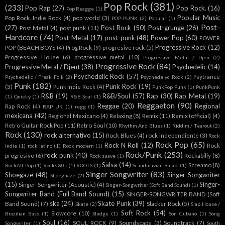
Pop Rock
(381)
(233)
Pop Rap
(27)
Pop Rock.
(16)
Pop Reagge
(1)
Popular Music
Pop Rock. Indie Rock
(4)
pop world
(3)
POP-PUNK
(2)
Popular
(1)
Post-
(27)
Post Rock
(50)
Post-grunge
(26)
Post Metal
(4)
post punk
(11)
Hardcore
(74)
Post-Metal
(17)
post-punk
(48)
Power Pop
(60)
POWER
Progressive Rock
(12)
POP (BEACH BOYS
(4)
Prog Rock
(9)
progresive rock
(5)
Progressive House
(6)
progressive metal
(10)
Progressive Metal / Djen
(2)
Progressive Rock
(84)
Progressive Metal / Djent
(38)
Psychedelic
(14)
Psychedelic Rock
(57)
Psytrance
Psychedelic / Freak Folk
(2)
Psychedelyc Rock
(2)
Punk
(182)
Punk Rock
(19)
(3)
Punk Indie Rock
(4)
PunkPop Punk
(1)
PunkPunk
R&B
(19)
R&B/Soul
(57)
Rap
(30)
Rap Metal
(19)
(1)
Quieky
(1)
R&B Soul
(1)
Reggaeton
(90)
Reggae
(20)
Regional
Rap Rock
(4)
RAP UK
(1)
regg
(1)
mexicana
(42)
Regional Mexicano
(4)
Relaxing
(8)
Remix
(11)
Remix (official)
(4)
Retro Guitar Rock Pop
(11)
Retro Soul
(10)
Rhythm And Blues
(1)
Riddim / Tearout
(2)
Rock
(130)
rock alternativo
(15)
Rock Blues
(4)
rock independiente
(3)
Rock
Rock Pop
(65)
Rock N Roll
(12)
Rock
indie
(1)
rock latino
(1)
Rock modern
(1)
Rock/Punk
(253)
rock punk
(40)
progresivo
(6)
Rockabilly
(8)
Rock suave
(1)
Salsa
(14)
Screamo
(8)
RockAlt Pop
(1)
Rocks 80s
(1)
ROOTS
(1)
Scandinavian Based
(1)
Singer Songwriter
(83)
Shoegaze
(48)
Singer-Songwriter
Shoeghaze
(2)
(15)
Singer-
Singer-Songwriter (Acoustic)
(4)
Singer-Songwriter (Soft Band Sound)
(1)
Songwriter Band (Full Band Sound)
(15)
SINGER-SONGWRITER BAND (Soft
ska
(24)
Skate Punk
(39)
Band Sound)
(7)
Slacker Rock
(5)
Skate
(2)
Slap House /
Soft Rock
(54)
Slowcore
(10)
Brazilian Bass
(1)
Sludge
(1)
Son Cubano
(1)
Song
Soul
(16)
SOUL ROCK
(9)
Soundscape
(3)
Soundtrack
(7)
Songwriter
(1)
South