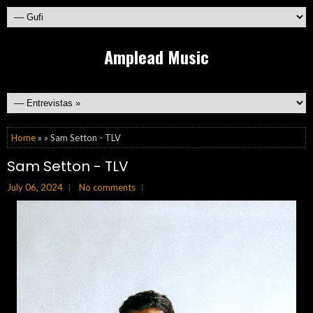
Amplead Music
Home
» » Sam Setton - TLV
Sam Setton - TLV
July 06, 2024
No comments