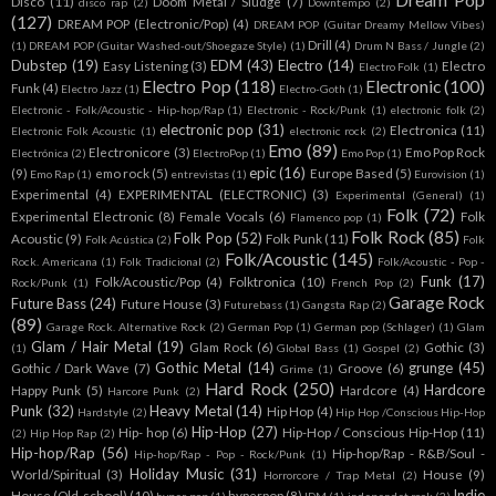
Dream Pop
Disco
(11)
Doom Metal / Sludge
(7)
disco rap
(2)
Downtempo
(2)
(127)
DREAM POP (Electronic/Pop)
(4)
DREAM POP (Guitar Dreamy Mellow Vibes)
Drill
(4)
(1)
DREAM POP (Guitar Washed-out/Shoegaze Style)
(1)
Drum N Bass / Jungle
(2)
Dubstep
(19)
EDM
(43)
Electro
(14)
Easy Listening
(3)
Electro
Electro Folk
(1)
Electro Pop
(118)
Electronic
(100)
Funk
(4)
Electro Jazz
(1)
Electro-Goth
(1)
Electronic - Folk/Acoustic - Hip-hop/Rap
(1)
Electronic - Rock/Punk
(1)
electronic folk
(2)
electronic pop
(31)
Electronica
(11)
Electronic Folk Acoustic
(1)
electronic rock
(2)
Emo
(89)
Electronicore
(3)
Emo Pop Rock
Electrónica
(2)
ElectroPop
(1)
Emo Pop
(1)
epic
(16)
(9)
emo rock
(5)
Europe Based
(5)
Emo Rap
(1)
entrevistas
(1)
Eurovision
(1)
Experimental
(4)
EXPERIMENTAL (ELECTRONIC)
(3)
Experimental (General)
(1)
Folk
(72)
Experimental Electronic
(8)
Female Vocals
(6)
Folk
Flamenco pop
(1)
Folk Rock
(85)
Folk Pop
(52)
Acoustic
(9)
Folk Punk
(11)
Folk Acústica
(2)
Folk
Folk/Acoustic
(145)
Rock. Americana
(1)
Folk Tradicional
(2)
Folk/Acoustic - Pop -
Funk
(17)
Folk/Acoustic/Pop
(4)
Folktronica
(10)
Rock/Punk
(1)
French Pop
(2)
Garage Rock
Future Bass
(24)
Future House
(3)
Futurebass
(1)
Gangsta Rap
(2)
(89)
Garage Rock. Alternative Rock
(2)
German Pop
(1)
German pop (Schlager)
(1)
Glam
Glam / Hair Metal
(19)
Glam Rock
(6)
Gothic
(3)
(1)
Global Bass
(1)
Gospel
(2)
Gothic Metal
(14)
grunge
(45)
Gothic / Dark Wave
(7)
Groove
(6)
Grime
(1)
Hard Rock
(250)
Hardcore
Happy Punk
(5)
Hardcore
(4)
Harcore Punk
(2)
Punk
(32)
Heavy Metal
(14)
Hip Hop
(4)
Hardstyle
(2)
Hip Hop /Conscious Hip-Hop
Hip-Hop
(27)
Hip- hop
(6)
Hip-Hop / Conscious Hip-Hop
(11)
(2)
Hip Hop Rap
(2)
Hip-hop/Rap
(56)
Hip-hop/Rap - R&B/Soul -
Hip-hop/Rap - Pop - Rock/Punk
(1)
Holiday Music
(31)
World/Spiritual
(3)
House
(9)
Horrorcore / Trap Metal
(2)
Indie
House (Old-school)
(10)
hyperpop
(8)