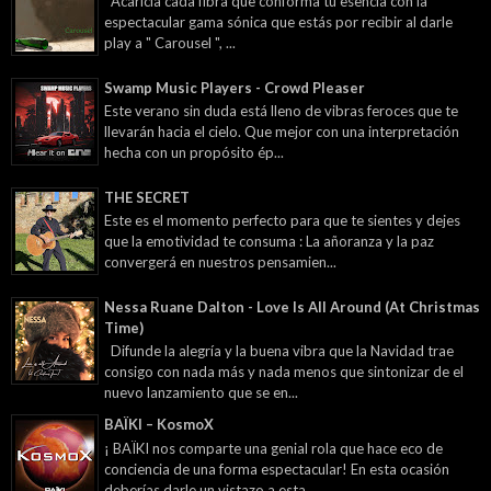
Acaricia cada fibra que conforma tu esencia con la
espectacular gama sónica que estás por recibir al darle
play a " Carousel ", ...
Swamp Music Players - Crowd Pleaser
Este verano sin duda está lleno de vibras feroces que te
llevarán hacia el cielo. Que mejor con una interpretación
hecha con un propósito ép...
THE SECRET
Este es el momento perfecto para que te sientes y dejes
que la emotividad te consuma : La añoranza y la paz
convergerá en nuestros pensamien...
Nessa Ruane Dalton - Love Is All Around (At Christmas
Time)
Difunde la alegría y la buena vibra que la Navidad trae
consigo con nada más y nada menos que sintonizar de el
nuevo lanzamiento que se en...
BAÏKI – KosmoX
¡ BAÏKI nos comparte una genial rola que hace eco de
conciencia de una forma espectacular! En esta ocasión
deberías darle un vistazo a esta...