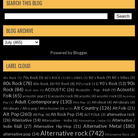
SEARCH THIS BLOG
BLOG ARCHIVE
Powered by
Blogger
.
LABEL CLOUD
70s Rock
(3)
80´s Rock
(9)
80´s Vibes
(3)
60s Rock
(1)
80'S ROCK
(1)
80's VIBES
(1)
80s Rock
(78)
90s
90´s Rock
(13)
80s Rock.
(4)
90' Rock
(8)
90's rock
(11)
Rock
(84)
Acoustic
ACOUSTIC
(26)
Acoustic - Pop - R&B
(9)
Acid Jazz
(1)
Folk
(65)
acoustic pop
(11)
acoustic rock
(8)
acustic
(4)
acustic rock
(3)
Acústica
Adult Contemporary
(130)
Afrobeat
(4)
Afrobeats
(6)
Pop
(1)
Afro Pop
(2)
Alt Country
(126)
Alt Folk
(21)
Afrobeats / Afro-pop / Afro-fusion
(6)
al
(1)
Alt Pop
(260)
Alt Rock Pop
(54)
alternativa rock
Alt Pop.
(4)
ALT-FOLK
(3)
(26)
Alternative
(14)
Alternative /
Alternative - Indie
(6)
Alternative / Indie
(1)
Alternative Metal
(180)
Indie R&B
(27)
Alternative Hip-Hop
(31)
Alternative rock
(742)
alternative pop
(54)
Alternative Rock.
(2)