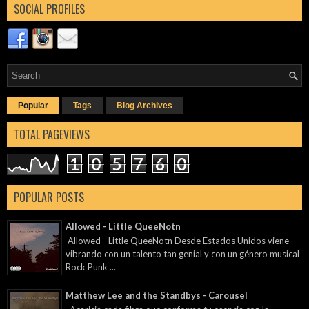
SOCIAL PROFILES
Popular
Tags
Blog Archives
TOTAL PAGEVIEWS
1
0
5
7
6
0
POPULAR POSTS
Allowed - Little QueeNotn
Allowed - Little QueeNotn Desde Estados Unidos viene
vibrando con un talento tan genial y con un género musical
Rock Punk ...
Matthew Lee and the Standbys - Carousel