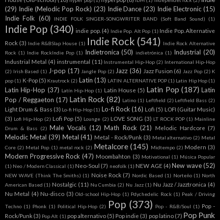
hyper pop
(1)
IDM
(1)
independet rock
(2)
(29)
Indie (Melodic Pop Rock)
(23)
Indie Dance
(23)
Indie Electronic
(15)
Indie Folk
(60)
INDIE FOLK SINGER-SONGWRITER BAND (Soft Band Sound)
(1)
Indie Pop
(340)
indie pop.
(4)
Indie Pop. Alternative
Indie Pop. Alt Pop
(1)
Indie Rock
(541)
Rock
(3)
Indie R&BSlap House
(1)
Indie Rock Alternative
Indietronica
(50)
Industrial
(20)
Rock
(1)
Indie RockIndie Pop
(1)
indietrónica
(1)
Industrial Metal
(4)
instrumental
(11)
Instrumental Hip-Hop
(2)
International Hip-Hop
J-pop
(17)
Jazz
(36)
Jazz Fusion
(6)
(2)
Irish Based
(1)
Jangle Pop
(2)
Jazz Pop
(2)
K
Latin
(13)
K-Pop
(5)
pop
(1)
Krautrock
(2)
LATIN ALTERNATIVE POP
(1)
Latin Hip Hop
(1)
Latin Pop
(187)
Latin Hip-Hop
(37)
Latin
Latin House
(5)
Latín Hip-Hop
(1)
Latin Rock
(82)
Pop / Reggaeton
(17)
Latino
(1)
Leftfield
(2)
Leftfield Bass
(2)
Lo-fi Rock
(16)
Light Drum & Bass
(3)
Lofi
(5)
LOFI (Guitar Music)
Lo-fi Hip-Hop
(1)
(3)
Lofi Pop
(5)
LOVE SONG
(3)
Lofi Hip-Hop
(2)
Lounge
(2)
LT ROCK POP
(1)
Mainline
Male Vocals
(12)
Math Rock
(21)
Melodic Hardcore
(7)
Drum & Bass
(2)
Melodic Metal
(39)
Metal
(41)
Metal - Rock/Punk
(3)
Metal alternativo
(2)
Metal
Metalcore
(145)
Modern
(3)
Core
(2)
Metal Pop
(1)
metal rock
(2)
Midtempo
(2)
Modern Progressive Rock
(47)
Moombahton
(3)
Motivational
(1)
Música Popular
New wave
(52)
Neo-Soul
(7)
NEW AGE
(4)
(1)
Neo / Modern Classical
(1)
neofolk
(1)
Noise Rock
(7)
NEW WAVE (Think The Smiths)
(1)
Nordic Based
(1)
Norteño
(1)
North
Nostalgic
(11)
Nu Jazz / Jazztronica
(4)
American Based
(1)
Nu Cumbia
(2)
Nu Jazz
(1)
Nu Metal
(4)
Nu-disco
(3)
Old-school Hip-Hop
(1)
Pdychedelic Rock
(1)
Peak / Driving
Pop
(373)
Pop -
Techno
(1)
Phonk
(1)
Political Hip-Hop
(2)
Pop - R&B/Soul
(1)
Pop Punk
Rock/Punk
(3)
pop alternativo
(5)
Pop indie
(3)
pop latino
(7)
Pop Alt
(1)