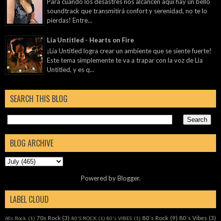
Para cuando los desastres nos alcancen aquí hay un bello
soundtrack que transmitirá confort y serenidad, no te lo
pierdas! Entre...
Lia Untitled - Hearts on Fire
¡Lia Untitled logra crear un ambiente que se siente fuerte!
Este tema simplemente te va a trapar con la voz de Lia
Untitled, y es q...
SEARCH THIS BLOG
BLOG ARCHIVE
Powered by
Blogger
.
LABEL CLOUD
70s Rock
(3)
80´s Rock
(9)
80´s Vibes
(3)
60s Rock
(1)
80'S ROCK
(1)
80's VIBES
(1)