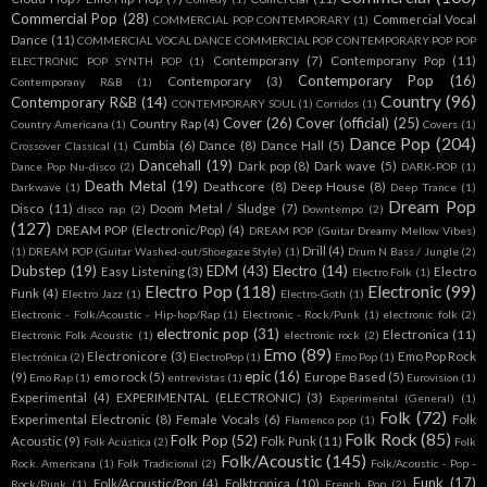
Commercial Pop
(28)
Commercial Vocal
COMMERCIAL POP CONTEMPORARY
(1)
Dance
(11)
COMMERCIAL VOCAL DANCE COMMERCIAL POP CONTEMPORARY POP POP
Contemporany
(7)
Contemporany Pop
(11)
ELECTRONIC POP SYNTH POP
(1)
Contemporary Pop
(16)
Contemporary
(3)
Contemporany R&B
(1)
Country
(96)
Contemporary R&B
(14)
CONTEMPORARY SOUL
(1)
Corridos
(1)
Cover
(26)
Cover (official)
(25)
Country Rap
(4)
Country Americana
(1)
Covers
(1)
Dance Pop
(204)
Cumbia
(6)
Dance
(8)
Dance Hall
(5)
Crossover Classical
(1)
Dancehall
(19)
Dark pop
(8)
Dark wave
(5)
Dance Pop Nu-disco
(2)
DARK-POP
(1)
Death Metal
(19)
Deathcore
(8)
Deep House
(8)
Darkwave
(1)
Deep Trance
(1)
Dream Pop
Disco
(11)
Doom Metal / Sludge
(7)
disco rap
(2)
Downtempo
(2)
(127)
DREAM POP (Electronic/Pop)
(4)
DREAM POP (Guitar Dreamy Mellow Vibes)
Drill
(4)
(1)
DREAM POP (Guitar Washed-out/Shoegaze Style)
(1)
Drum N Bass / Jungle
(2)
Dubstep
(19)
EDM
(43)
Electro
(14)
Easy Listening
(3)
Electro
Electro Folk
(1)
Electro Pop
(118)
Electronic
(99)
Funk
(4)
Electro Jazz
(1)
Electro-Goth
(1)
Electronic - Folk/Acoustic - Hip-hop/Rap
(1)
Electronic - Rock/Punk
(1)
electronic folk
(2)
electronic pop
(31)
Electronica
(11)
Electronic Folk Acoustic
(1)
electronic rock
(2)
Emo
(89)
Electronicore
(3)
Emo Pop Rock
Electrónica
(2)
ElectroPop
(1)
Emo Pop
(1)
epic
(16)
(9)
emo rock
(5)
Europe Based
(5)
Emo Rap
(1)
entrevistas
(1)
Eurovision
(1)
Experimental
(4)
EXPERIMENTAL (ELECTRONIC)
(3)
Experimental (General)
(1)
Folk
(72)
Experimental Electronic
(8)
Female Vocals
(6)
Folk
Flamenco pop
(1)
Folk Rock
(85)
Folk Pop
(52)
Acoustic
(9)
Folk Punk
(11)
Folk Acústica
(2)
Folk
Folk/Acoustic
(145)
Rock. Americana
(1)
Folk Tradicional
(2)
Folk/Acoustic - Pop -
Funk
(17)
Folk/Acoustic/Pop
(4)
Folktronica
(10)
Rock/Punk
(1)
French Pop
(2)