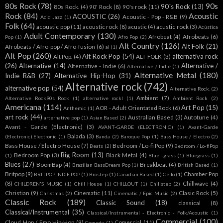
80s Rock
(78)
90s
90´s Rock
(13)
80s Rock.
(4)
90' Rock
(8)
90's rock
(11)
Rock
(84)
Acoustic
ACOUSTIC
(26)
Acoustic - Pop - R&B
(9)
Acid Jazz
(1)
Folk
(64)
acoustic pop
(11)
acoustic rock
(8)
acustic
(4)
acustic rock
(3)
Acústica
Adult Contemporary
(130)
Afrobeat
(4)
Afrobeats
(6)
Pop
(1)
Afro Pop
(2)
Alt Country
(126)
Alt Folk
(21)
Afrobeats / Afro-pop / Afro-fusion
(6)
al
(1)
Alt Pop
(260)
Alt Rock Pop
(54)
alternativa rock
Alt Pop.
(4)
ALT-FOLK
(3)
(26)
Alternative
(14)
Alternative /
Alternative - Indie
(6)
Alternative / Indie
(1)
Alternative Metal
(180)
Indie R&B
(27)
Alternative Hip-Hop
(31)
Alternative rock
(742)
alternative pop
(54)
Alternative Rock.
(2)
Ambient
(7)
Alternative Rock90s Rock
(1)
alternative rockl
(1)
Ambient Rock
(2)
Americana
(114)
Art Pop
(15)
AOR - Adult Orientated Rock
(6)
Anthemic
(1)
art rock
(44)
Australian Based
(3)
Autotune
(4)
arternative pop
(1)
Asian Based
(2)
Avant - Garde (Electronic)
(3)
AVANT-GARDE (ELECTRONIC)
(1)
Avant-Garde
Balada
(3)
(Electronic).Electronic
(1)
Banda
(2)
Baroque Pop
(1)
Bass House / Electro
(2)
Bass House / Electro House
(7)
Bedroom / Lo-fi Pop
(9)
Beats
(2)
Bedroom / Lo-fiPop
Big Room
(13)
Bedroom Pop
(3)
Black Metal
(4)
(1)
Blue -grass
(1)
Bluegrass
(1)
Blues
(27)
BoomBap
(4)
Breakbeat
(4)
Brazilian BassDream Pop
(1)
British Based
(1)
Britpop
(9)
Chamber Pop
BRITPOP INDIE POP
(1)
Brostep
(1)
Canadian Based
(1)
Cello
(1)
(8)
Chillwave
(4)
CHILDREN'S MUSIC
(1)
Chill House
(1)
CHILLOUT
(1)
Chillstep
(2)
Christian
(9)
Cinematic
(11)
Clasic Rock
(5)
Christmas
(2)
Cinematic / Epic Music
(2)
Classic Rock
(189)
Classic Sound
(18)
classical
(8)
Classical/Instrumental
(35)
Classical/Instrumental - Electronic - Folk/Acoustic
(1)
Commercial
(100)
Cloud Hop / Emo Hip-Hop
(9)
Comercial
(11)
Comedy
(1)