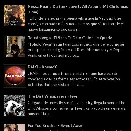
Nessa Ruane Dalton - Love Is All Around (At Christmas
Time)
Difunde la alegría y la buena vibra que la Navidad trae
consigo con nada más y nada menos que sintonizar de el
nuevo lanzamiento que se en...
Toledo Vega - El Saco Es De A Quien Le Quede
“Toledo Vega” es un talentoso músico que tiene como su
principal fuerte el género del Rock Alternativo y el Pop
Punk, en esta ocasión nos co...
BAÏKI – KosmoX
¡ BAÏKI nos comparte una genial rola que hace eco de
conciencia de una forma espectacular! En esta ocasión
deberías darle un vistazo a esta...
The Dirt Whisperers - Five
Cargado de un estilo sureño y country, llega la banda The
Dirt Whispers con su tema "Five" , cargado de una energía
muy cálida, a...
For You Brother - Swept Away