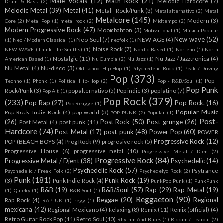
Male Vocals
(12)
Math Rock
(21)
Melodic Hardcore
(7)
Drum & Bass
(2)
Melodic Metal
(39)
Metal
(41)
Metal - Rock/Punk
(3)
Metal alternativo
(2)
Metal
Metalcore
(145)
Modern
(3)
Core
(2)
Metal Pop
(1)
metal rock
(2)
Midtempo
(2)
Modern Progressive Rock
(47)
Moombahton
(3)
Motivational
(1)
Música Popular
New wave
(52)
Neo-Soul
(7)
NEW AGE
(4)
(1)
Neo / Modern Classical
(1)
neofolk
(1)
Noise Rock
(7)
NEW WAVE (Think The Smiths)
(1)
Nordic Based
(1)
Norteño
(1)
North
Nostalgic
(11)
Nu Jazz / Jazztronica
(4)
American Based
(1)
Nu Cumbia
(2)
Nu Jazz
(1)
Nu Metal
(4)
Nu-disco
(3)
Old-school Hip-Hop
(1)
Pdychedelic Rock
(1)
Peak / Driving
Pop
(373)
Pop -
Techno
(1)
Phonk
(1)
Political Hip-Hop
(2)
Pop - R&B/Soul
(1)
Pop Punk
Rock/Punk
(3)
pop alternativo
(5)
Pop indie
(3)
pop latino
(7)
Pop Alt
(1)
Pop Rock
(379)
(233)
Pop Rap
(27)
Pop Rock.
(16)
Pop Reagge
(1)
Popular Music
Pop Rock. Indie Rock
(4)
pop world
(3)
POP-PUNK
(2)
Popular
(1)
Post-
(26)
Post Rock
(50)
Post-grunge
(26)
Post Metal
(4)
post punk
(11)
Hardcore
(74)
Post-Metal
(17)
post-punk
(48)
Power Pop
(60)
POWER
Progressive Rock
(12)
POP (BEACH BOYS
(4)
Prog Rock
(9)
progresive rock
(5)
Progressive House
(6)
progressive metal
(10)
Progressive Metal / Djen
(2)
Progressive Rock
(84)
Progressive Metal / Djent
(38)
Psychedelic
(14)
Psychedelic Rock
(57)
Psytrance
Psychedelic / Freak Folk
(2)
Psychedelyc Rock
(2)
Punk
(181)
Punk Rock
(19)
(3)
Punk Indie Rock
(4)
PunkPop Punk
(1)
PunkPunk
R&B
(19)
R&B/Soul
(57)
Rap
(29)
Rap Metal
(19)
(1)
Quieky
(1)
R&B Soul
(1)
Reggaeton
(90)
Reggae
(20)
Regional
Rap Rock
(4)
RAP UK
(1)
regg
(1)
mexicana
(42)
Regional Mexicano
(4)
Relaxing
(8)
Remix
(11)
Remix (official)
(4)
Retro Guitar Rock Pop
(11)
Retro Soul
(10)
Rhythm And Blues
(1)
Riddim / Tearout
(2)