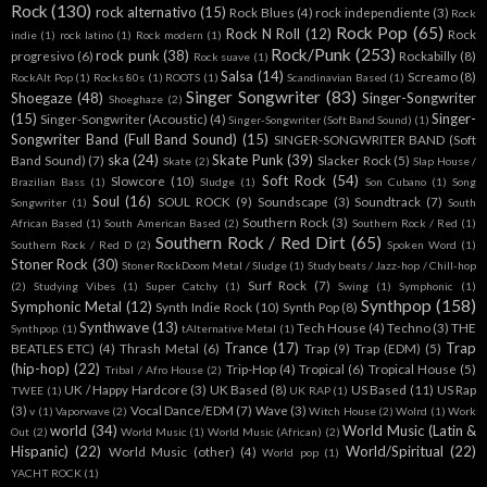
Rock
(130)
rock alternativo
(15)
Rock Blues
(4)
rock independiente
(3)
Rock
Rock Pop
(65)
Rock N Roll
(12)
Rock
indie
(1)
rock latino
(1)
Rock modern
(1)
Rock/Punk
(253)
rock punk
(38)
progresivo
(6)
Rockabilly
(8)
Rock suave
(1)
Salsa
(14)
Screamo
(8)
RockAlt Pop
(1)
Rocks 80s
(1)
ROOTS
(1)
Scandinavian Based
(1)
Singer Songwriter
(83)
Shoegaze
(48)
Singer-Songwriter
Shoeghaze
(2)
(15)
Singer-
Singer-Songwriter (Acoustic)
(4)
Singer-Songwriter (Soft Band Sound)
(1)
Songwriter Band (Full Band Sound)
(15)
SINGER-SONGWRITER BAND (Soft
ska
(24)
Skate Punk
(39)
Band Sound)
(7)
Slacker Rock
(5)
Skate
(2)
Slap House /
Soft Rock
(54)
Slowcore
(10)
Brazilian Bass
(1)
Sludge
(1)
Son Cubano
(1)
Song
Soul
(16)
SOUL ROCK
(9)
Soundscape
(3)
Soundtrack
(7)
Songwriter
(1)
South
Southern Rock
(3)
African Based
(1)
South American Based
(2)
Southern Rock / Red
(1)
Southern Rock / Red Dirt
(65)
Southern Rock / Red D
(2)
Spoken Word
(1)
Stoner Rock
(30)
Stoner RockDoom Metal / Sludge
(1)
Study beats / Jazz-hop / Chill-hop
Surf Rock
(7)
(2)
Studying Vibes
(1)
Super Catchy
(1)
Swing
(1)
Symphonic
(1)
Synthpop
(158)
Symphonic Metal
(12)
Synth Indie Rock
(10)
Synth Pop
(8)
Synthwave
(13)
Tech House
(4)
Techno
(3)
THE
Synthpop.
(1)
tAlternative Metal
(1)
Trance
(17)
Trap
BEATLES ETC)
(4)
Thrash Metal
(6)
Trap
(9)
Trap (EDM)
(5)
(hip-hop)
(22)
Trip-Hop
(4)
Tropical
(6)
Tropical House
(5)
Tribal / Afro House
(2)
UK / Happy Hardcore
(3)
UK Based
(8)
US Based
(11)
US Rap
TWEE
(1)
UK RAP
(1)
(3)
Vocal Dance/EDM
(7)
Wave
(3)
v
(1)
Vaporwave
(2)
Witch House
(2)
Wolrd
(1)
Work
world
(34)
World Music (Latin &
Out
(2)
World Music
(1)
World Music (African)
(2)
Hispanic)
(22)
World/Spiritual
(22)
World Music (other)
(4)
World pop
(1)
YACHT ROCK
(1)