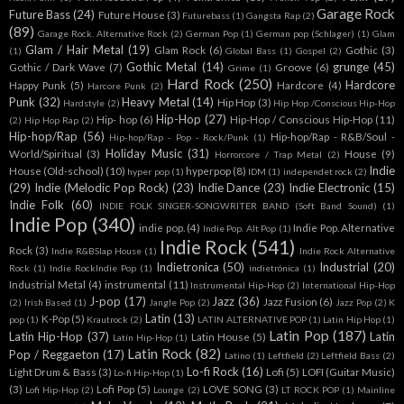
Garage Rock
Future Bass
(24)
Future House
(3)
Futurebass
(1)
Gangsta Rap
(2)
(89)
Garage Rock. Alternative Rock
(2)
German Pop
(1)
German pop (Schlager)
(1)
Glam
Glam / Hair Metal
(19)
Glam Rock
(6)
Gothic
(3)
(1)
Global Bass
(1)
Gospel
(2)
Gothic Metal
(14)
grunge
(45)
Gothic / Dark Wave
(7)
Groove
(6)
Grime
(1)
Hard Rock
(250)
Hardcore
Happy Punk
(5)
Hardcore
(4)
Harcore Punk
(2)
Punk
(32)
Heavy Metal
(14)
Hip Hop
(3)
Hardstyle
(2)
Hip Hop /Conscious Hip-Hop
Hip-Hop
(27)
Hip- hop
(6)
Hip-Hop / Conscious Hip-Hop
(11)
(2)
Hip Hop Rap
(2)
Hip-hop/Rap
(56)
Hip-hop/Rap - R&B/Soul -
Hip-hop/Rap - Pop - Rock/Punk
(1)
Holiday Music
(31)
World/Spiritual
(3)
House
(9)
Horrorcore / Trap Metal
(2)
Indie
House (Old-school)
(10)
hyperpop
(8)
hyper pop
(1)
IDM
(1)
independet rock
(2)
(29)
Indie (Melodic Pop Rock)
(23)
Indie Dance
(23)
Indie Electronic
(15)
Indie Folk
(60)
INDIE FOLK SINGER-SONGWRITER BAND (Soft Band Sound)
(1)
Indie Pop
(340)
indie pop.
(4)
Indie Pop. Alternative
Indie Pop. Alt Pop
(1)
Indie Rock
(541)
Rock
(3)
Indie R&BSlap House
(1)
Indie Rock Alternative
Indietronica
(50)
Industrial
(20)
Rock
(1)
Indie RockIndie Pop
(1)
indietrónica
(1)
Industrial Metal
(4)
instrumental
(11)
Instrumental Hip-Hop
(2)
International Hip-Hop
J-pop
(17)
Jazz
(36)
Jazz Fusion
(6)
(2)
Irish Based
(1)
Jangle Pop
(2)
Jazz Pop
(2)
K
Latin
(13)
K-Pop
(5)
pop
(1)
Krautrock
(2)
LATIN ALTERNATIVE POP
(1)
Latin Hip Hop
(1)
Latin Pop
(187)
Latin Hip-Hop
(37)
Latin
Latin House
(5)
Latín Hip-Hop
(1)
Latin Rock
(82)
Pop / Reggaeton
(17)
Latino
(1)
Leftfield
(2)
Leftfield Bass
(2)
Lo-fi Rock
(16)
Light Drum & Bass
(3)
Lofi
(5)
LOFI (Guitar Music)
Lo-fi Hip-Hop
(1)
(3)
Lofi Pop
(5)
LOVE SONG
(3)
Lofi Hip-Hop
(2)
Lounge
(2)
LT ROCK POP
(1)
Mainline