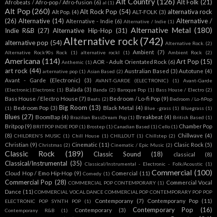
Alt Country
(126)
Alt Folk
(21)
Afrobeats / Afro-pop / Afro-fusion
(6)
al
(1)
Alt Pop
(260)
Alt Rock Pop
(54)
alternativa rock
Alt Pop.
(4)
ALT-FOLK
(3)
(26)
Alternative
(14)
Alternative /
Alternative - Indie
(6)
Alternative / Indie
(1)
Alternative Metal
(180)
Indie R&B
(27)
Alternative Hip-Hop
(31)
Alternative rock
(742)
alternative pop
(54)
Alternative Rock.
(2)
Ambient
(7)
Alternative Rock90s Rock
(1)
alternative rockl
(1)
Ambient Rock
(2)
Americana
(114)
Art Pop
(15)
AOR - Adult Orientated Rock
(6)
Anthemic
(1)
art rock
(44)
Australian Based
(3)
Autotune
(4)
arternative pop
(1)
Asian Based
(2)
Avant - Garde (Electronic)
(3)
AVANT-GARDE (ELECTRONIC)
(1)
Avant-Garde
Balada
(3)
(Electronic).Electronic
(1)
Banda
(2)
Baroque Pop
(1)
Bass House / Electro
(2)
Bass House / Electro House
(7)
Bedroom / Lo-fi Pop
(9)
Beats
(2)
Bedroom / Lo-fiPop
Big Room
(13)
Bedroom Pop
(3)
Black Metal
(4)
(1)
Blue -grass
(1)
Bluegrass
(1)
Blues
(27)
BoomBap
(4)
Breakbeat
(4)
Brazilian BassDream Pop
(1)
British Based
(1)
Britpop
(9)
Chamber Pop
BRITPOP INDIE POP
(1)
Brostep
(1)
Canadian Based
(1)
Cello
(1)
(8)
Chillwave
(4)
CHILDREN'S MUSIC
(1)
Chill House
(1)
CHILLOUT
(1)
Chillstep
(2)
Christian
(9)
Cinematic
(11)
Clasic Rock
(5)
Christmas
(2)
Cinematic / Epic Music
(2)
Classic Rock
(189)
Classic Sound
(18)
classical
(8)
Classical/Instrumental
(35)
Classical/Instrumental - Electronic - Folk/Acoustic
(1)
Commercial
(100)
Cloud Hop / Emo Hip-Hop
(9)
Comercial
(11)
Comedy
(1)
Commercial Pop
(28)
Commercial Vocal
COMMERCIAL POP CONTEMPORARY
(1)
Dance
(11)
COMMERCIAL VOCAL DANCE COMMERCIAL POP CONTEMPORARY POP POP
Contemporany
(7)
Contemporany Pop
(11)
ELECTRONIC POP SYNTH POP
(1)
Contemporary Pop
(16)
Contemporary
(3)
Contemporany R&B
(1)