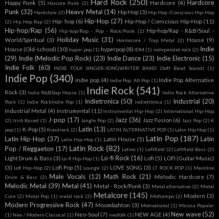
Hard Rock
(250)
Hardcore
Happy Punk
(5)
Hardcore
(4)
Harcore Punk
(2)
Punk
(32)
Heavy Metal
(14)
Hip Hop
(3)
Hardstyle
(2)
Hip Hop /Conscious Hip-Hop
Hip-Hop
(27)
Hip- hop
(6)
Hip-Hop / Conscious Hip-Hop
(11)
(2)
Hip Hop Rap
(2)
Hip-hop/Rap
(56)
Hip-hop/Rap - R&B/Soul -
Hip-hop/Rap - Pop - Rock/Punk
(1)
Holiday Music
(31)
World/Spiritual
(3)
House
(9)
Horrorcore / Trap Metal
(2)
Indie
House (Old-school)
(10)
hyperpop
(8)
hyper pop
(1)
IDM
(1)
independet rock
(2)
(29)
Indie (Melodic Pop Rock)
(23)
Indie Dance
(23)
Indie Electronic
(15)
Indie Folk
(60)
INDIE FOLK SINGER-SONGWRITER BAND (Soft Band Sound)
(1)
Indie Pop
(340)
indie pop.
(4)
Indie Pop. Alternative
Indie Pop. Alt Pop
(1)
Indie Rock
(541)
Rock
(3)
Indie R&BSlap House
(1)
Indie Rock Alternative
Indietronica
(50)
Industrial
(20)
Rock
(1)
Indie RockIndie Pop
(1)
indietrónica
(1)
Industrial Metal
(4)
instrumental
(11)
Instrumental Hip-Hop
(2)
International Hip-Hop
J-pop
(17)
Jazz
(36)
Jazz Fusion
(6)
(2)
Irish Based
(1)
Jangle Pop
(2)
Jazz Pop
(2)
K
Latin
(13)
K-Pop
(5)
pop
(1)
Krautrock
(2)
LATIN ALTERNATIVE POP
(1)
Latin Hip Hop
(1)
Latin Pop
(187)
Latin Hip-Hop
(37)
Latin
Latin House
(5)
Latín Hip-Hop
(1)
Latin Rock
(82)
Pop / Reggaeton
(17)
Latino
(1)
Leftfield
(2)
Leftfield Bass
(2)
Lo-fi Rock
(16)
Light Drum & Bass
(3)
Lofi
(5)
LOFI (Guitar Music)
Lo-fi Hip-Hop
(1)
(3)
Lofi Pop
(5)
LOVE SONG
(3)
Lofi Hip-Hop
(2)
Lounge
(2)
LT ROCK POP
(1)
Mainline
Male Vocals
(12)
Math Rock
(21)
Melodic Hardcore
(7)
Drum & Bass
(2)
Melodic Metal
(39)
Metal
(41)
Metal - Rock/Punk
(3)
Metal alternativo
(2)
Metal
Metalcore
(145)
Modern
(3)
Core
(2)
Metal Pop
(1)
metal rock
(2)
Midtempo
(2)
Modern Progressive Rock
(47)
Moombahton
(3)
Motivational
(1)
Música Popular
New wave
(52)
Neo-Soul
(7)
NEW AGE
(4)
(1)
Neo / Modern Classical
(1)
neofolk
(1)