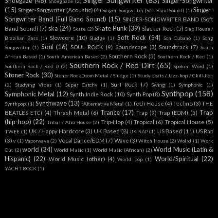
Singer Songwriter
(83)
Shoegaze
(48)
Singer-Songwriter
Shoeghaze
(2)
(15)
Singer-
Singer-Songwriter (Acoustic)
(4)
Singer-Songwriter (Soft Band Sound)
(1)
Songwriter Band (Full Band Sound)
(15)
SINGER-SONGWRITER BAND (Soft
ska
(24)
Skate Punk
(39)
Band Sound)
(7)
Slacker Rock
(5)
Skate
(2)
Slap House /
Soft Rock
(54)
Slowcore
(10)
Brazilian Bass
(1)
Sludge
(1)
Son Cubano
(1)
Song
Soul
(16)
SOUL ROCK
(9)
Soundscape
(3)
Soundtrack
(7)
Songwriter
(1)
South
Southern Rock
(3)
African Based
(1)
South American Based
(2)
Southern Rock / Red
(1)
Southern Rock / Red Dirt
(65)
Southern Rock / Red D
(2)
Spoken Word
(1)
Stoner Rock
(30)
Stoner RockDoom Metal / Sludge
(1)
Study beats / Jazz-hop / Chill-hop
Surf Rock
(7)
(2)
Studying Vibes
(1)
Super Catchy
(1)
Swing
(1)
Symphonic
(1)
Synthpop
(158)
Symphonic Metal
(12)
Synth Indie Rock
(10)
Synth Pop
(8)
Synthwave
(13)
Tech House
(4)
Techno
(3)
THE
Synthpop.
(1)
tAlternative Metal
(1)
Trance
(17)
Trap
BEATLES ETC)
(4)
Thrash Metal
(6)
Trap
(9)
Trap (EDM)
(5)
(hip-hop)
(22)
Trip-Hop
(4)
Tropical
(6)
Tropical House
(5)
Tribal / Afro House
(2)
UK / Happy Hardcore
(3)
UK Based
(8)
US Based
(11)
US Rap
TWEE
(1)
UK RAP
(1)
(3)
Vocal Dance/EDM
(7)
Wave
(3)
v
(1)
Vaporwave
(2)
Witch House
(2)
Wolrd
(1)
Work
world
(34)
World Music (Latin &
Out
(2)
World Music
(1)
World Music (African)
(2)
Hispanic)
(22)
World/Spiritual
(22)
World Music (other)
(4)
World pop
(1)
YACHT ROCK
(1)