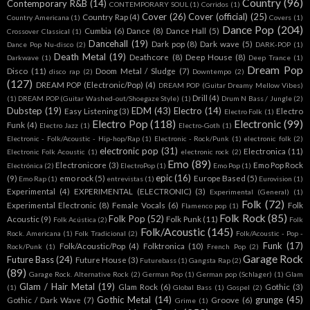
Country
(96)
Contemporary R&B
(14)
CONTEMPORARY SOUL
(1)
Corridos
(1)
Cover
(26)
Cover (official)
(25)
Country Rap
(4)
Country Americana
(1)
Covers
(1)
Dance Pop
(204)
Cumbia
(6)
Dance
(8)
Dance Hall
(5)
Crossover Classical
(1)
Dancehall
(19)
Dark pop
(8)
Dark wave
(5)
Dance Pop Nu-disco
(2)
DARK-POP
(1)
Death Metal
(19)
Deathcore
(8)
Deep House
(8)
Darkwave
(1)
Deep Trance
(1)
Dream Pop
Disco
(11)
Doom Metal / Sludge
(7)
disco rap
(2)
Downtempo
(2)
(127)
DREAM POP (Electronic/Pop)
(4)
DREAM POP (Guitar Dreamy Mellow Vibes)
Drill
(4)
(1)
DREAM POP (Guitar Washed-out/Shoegaze Style)
(1)
Drum N Bass / Jungle
(2)
Dubstep
(19)
EDM
(43)
Electro
(14)
Easy Listening
(3)
Electro
Electro Folk
(1)
Electro Pop
(118)
Electronic
(99)
Funk
(4)
Electro Jazz
(1)
Electro-Goth
(1)
Electronic - Folk/Acoustic - Hip-hop/Rap
(1)
Electronic - Rock/Punk
(1)
electronic folk
(2)
electronic pop
(31)
Electronica
(11)
Electronic Folk Acoustic
(1)
electronic rock
(2)
Emo
(89)
Electronicore
(3)
Emo Pop Rock
Electrónica
(2)
ElectroPop
(1)
Emo Pop
(1)
epic
(16)
(9)
emo rock
(5)
Europe Based
(5)
Emo Rap
(1)
entrevistas
(1)
Eurovision
(1)
Experimental
(4)
EXPERIMENTAL (ELECTRONIC)
(3)
Experimental (General)
(1)
Folk
(72)
Experimental Electronic
(8)
Female Vocals
(6)
Folk
Flamenco pop
(1)
Folk Rock
(85)
Folk Pop
(52)
Acoustic
(9)
Folk Punk
(11)
Folk Acústica
(2)
Folk
Folk/Acoustic
(145)
Rock. Americana
(1)
Folk Tradicional
(2)
Folk/Acoustic - Pop -
Funk
(17)
Folk/Acoustic/Pop
(4)
Folktronica
(10)
Rock/Punk
(1)
French Pop
(2)
Garage Rock
Future Bass
(24)
Future House
(3)
Futurebass
(1)
Gangsta Rap
(2)
(89)
Garage Rock. Alternative Rock
(2)
German Pop
(1)
German pop (Schlager)
(1)
Glam
Glam / Hair Metal
(19)
Glam Rock
(6)
Gothic
(3)
(1)
Global Bass
(1)
Gospel
(2)
Gothic Metal
(14)
grunge
(45)
Gothic / Dark Wave
(7)
Groove
(6)
Grime
(1)