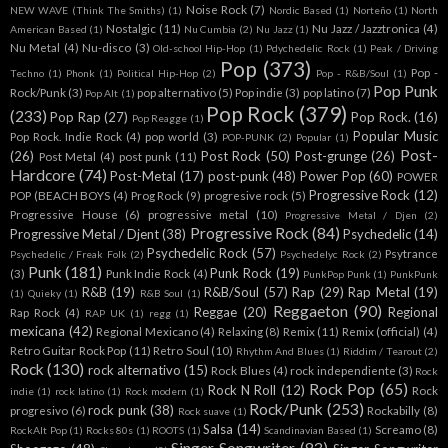
Noise Rock
(7)
NEW WAVE (Think The Smiths)
(1)
Nordic Based
(1)
Norteño
(1)
North
Nostalgic
(11)
Nu Jazz / Jazztronica
(4)
American Based
(1)
Nu Cumbia
(2)
Nu Jazz
(1)
Nu Metal
(4)
Nu-disco
(3)
Old-school Hip-Hop
(1)
Pdychedelic Rock
(1)
Peak / Driving
Pop
(373)
Pop -
Techno
(1)
Phonk
(1)
Political Hip-Hop
(2)
Pop - R&B/Soul
(1)
Pop Punk
Rock/Punk
(3)
pop alternativo
(5)
Pop indie
(3)
pop latino
(7)
Pop Alt
(1)
Pop Rock
(379)
(233)
Pop Rap
(27)
Pop Rock.
(16)
Pop Reagge
(1)
Popular Music
Pop Rock. Indie Rock
(4)
pop world
(3)
POP-PUNK
(2)
Popular
(1)
Post-
(26)
Post Rock
(50)
Post-grunge
(26)
Post Metal
(4)
post punk
(11)
Hardcore
(74)
Post-Metal
(17)
post-punk
(48)
Power Pop
(60)
POWER
Progressive Rock
(12)
POP (BEACH BOYS
(4)
Prog Rock
(9)
progresive rock
(5)
Progressive House
(6)
progressive metal
(10)
Progressive Metal / Djen
(2)
Progressive Rock
(84)
Progressive Metal / Djent
(38)
Psychedelic
(14)
Psychedelic Rock
(57)
Psytrance
Psychedelic / Freak Folk
(2)
Psychedelyc Rock
(2)
Punk
(181)
Punk Rock
(19)
(3)
Punk Indie Rock
(4)
PunkPop Punk
(1)
PunkPunk
R&B
(19)
R&B/Soul
(57)
Rap
(29)
Rap Metal
(19)
(1)
Quieky
(1)
R&B Soul
(1)
Reggaeton
(90)
Reggae
(20)
Regional
Rap Rock
(4)
RAP UK
(1)
regg
(1)
mexicana
(42)
Regional Mexicano
(4)
Relaxing
(8)
Remix
(11)
Remix (official)
(4)
Retro Guitar Rock Pop
(11)
Retro Soul
(10)
Rhythm And Blues
(1)
Riddim / Tearout
(2)
Rock
(130)
rock alternativo
(15)
Rock Blues
(4)
rock independiente
(3)
Rock
Rock Pop
(65)
Rock N Roll
(12)
Rock
indie
(1)
rock latino
(1)
Rock modern
(1)
Rock/Punk
(253)
rock punk
(38)
progresivo
(6)
Rockabilly
(8)
Rock suave
(1)
Salsa
(14)
Screamo
(8)
RockAlt Pop
(1)
Rocks 80s
(1)
ROOTS
(1)
Scandinavian Based
(1)