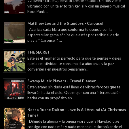
Allowed - Little QueeNotn Desde Estados Unidos viene
vibrando con un talento tan genial y con un género musical
Rock Punk ...
Matthew Lee and the Standbys - Carousel
Acaricia cada fibra que conforma tu esencia con la
espectacular gama sónica que estás por recibir al darle
play a " Carousel ", ...
THE SECRET
Este es el momento perfecto para que te sientes y dejes
que la emotividad te consuma : La añoranza y la paz
convergerá en nuestros pensamien...
Swamp Music Players - Crowd Pleaser
Este verano sin duda está lleno de vibras feroces que te
llevarán hacia el cielo. Que mejor con una interpretación
hecha con un propósito ép...
Nessa Ruane Dalton - Love Is All Around (At Christmas
Time)
Difunde la alegría y la buena vibra que la Navidad trae
consigo con nada más y nada menos que sintonizar de el