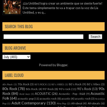
¡Lia Untitled logra crear un ambiente que se siente fuerte!
Este tema simplemente te va a trapar con la voz de Lia
Untitled, y es q...
SEARCH THIS BLOG
BLOG ARCHIVE
Powered by
Blogger
.
LABEL CLOUD
70s Rock
(3)
80´s Rock
(9)
80´s Vibes
(3)
60s Rock
(1)
80'S ROCK
(1)
80's VIBES
(1)
80s Rock
(78)
90s
90´s Rock
(13)
80s Rock.
(4)
90' Rock
(8)
90's rock
(11)
Rock
(84)
Acoustic
ACOUSTIC
(26)
Acoustic - Pop - R&B
(9)
Acid Jazz
(1)
Folk
(64)
acoustic pop
(11)
acoustic rock
(8)
acustic
(4)
acustic rock
(3)
Acústica
Adult Contemporary
(130)
Afrobeat
(4)
Afrobeats
(6)
Pop
(1)
Afro Pop
(2)