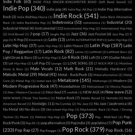
Indie Folk
(60)
INDIE FOLK SINGER-SONGWRITER BAND (Soft Band Sound)
(1)
Indie Pop
(340)
indie pop.
(4)
Indie Pop. Alternative
Indie Pop. Alt Pop
(1)
Indie Rock
(541)
Rock
(3)
Indie R&BSlap House
(1)
Indie Rock Alternative
Indietronica
(50)
Industrial
(20)
Rock
(1)
Indie RockIndie Pop
(1)
indietrónica
(1)
Industrial Metal
(4)
instrumental
(11)
Instrumental Hip-Hop
(2)
International Hip-Hop
J-pop
(17)
Jazz
(36)
Jazz Fusion
(6)
(2)
Irish Based
(1)
Jangle Pop
(2)
Jazz Pop
(2)
K
Latin
(13)
K-Pop
(5)
pop
(1)
Krautrock
(2)
LATIN ALTERNATIVE POP
(1)
Latin Hip Hop
(1)
Latin Pop
(187)
Latin Hip-Hop
(37)
Latin
Latin House
(5)
Latín Hip-Hop
(1)
Latin Rock
(82)
Pop / Reggaeton
(17)
Latino
(1)
Leftfield
(2)
Leftfield Bass
(2)
Lo-fi Rock
(16)
Light Drum & Bass
(3)
Lofi
(5)
LOFI (Guitar Music)
Lo-fi Hip-Hop
(1)
(3)
Lofi Pop
(5)
LOVE SONG
(3)
Lofi Hip-Hop
(2)
Lounge
(2)
LT ROCK POP
(1)
Mainline
Male Vocals
(12)
Math Rock
(21)
Melodic Hardcore
(7)
Drum & Bass
(2)
Melodic Metal
(39)
Metal
(41)
Metal - Rock/Punk
(3)
Metal alternativo
(2)
Metal
Metalcore
(145)
Modern
(3)
Core
(2)
Metal Pop
(1)
metal rock
(2)
Midtempo
(2)
Modern Progressive Rock
(47)
Moombahton
(3)
Motivational
(1)
Música Popular
New wave
(52)
Neo-Soul
(7)
NEW AGE
(4)
(1)
Neo / Modern Classical
(1)
neofolk
(1)
Noise Rock
(7)
NEW WAVE (Think The Smiths)
(1)
Nordic Based
(1)
Norteño
(1)
North
Nostalgic
(11)
Nu Jazz / Jazztronica
(4)
American Based
(1)
Nu Cumbia
(2)
Nu Jazz
(1)
Nu Metal
(4)
Nu-disco
(3)
Old-school Hip-Hop
(1)
Pdychedelic Rock
(1)
Peak / Driving
Pop
(373)
Pop -
Techno
(1)
Phonk
(1)
Political Hip-Hop
(2)
Pop - R&B/Soul
(1)
Pop Punk
Rock/Punk
(3)
pop alternativo
(5)
Pop indie
(3)
pop latino
(7)
Pop Alt
(1)
Pop Rock
(379)
(233)
Pop Rap
(27)
Pop Rock.
(16)
Pop Reagge
(1)