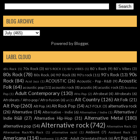
BLOG ARCHIVE
Powered by
Blogger
.
LABEL CLOUD
70s Rock
(3)
80´s Rock
(9)
80´s Vibes
(3)
60s Rock
(1)
80'S ROCK
(1)
80's VIBES
(1)
80s Rock
(78)
90s
90´s Rock
(13)
80s Rock.
(4)
90' Rock
(8)
90's rock
(11)
Rock
(84)
Acoustic
ACOUSTIC
(26)
Acoustic - Pop - R&B
(9)
Acid Jazz
(1)
Folk
(64)
acoustic pop
(11)
acoustic rock
(8)
acustic
(4)
acustic rock
(3)
Acústica
Adult Contemporary
(130)
Afrobeat
(4)
Afrobeats
(6)
Pop
(1)
Afro Pop
(2)
Alt Country
(126)
Alt Folk
(21)
Afrobeats / Afro-pop / Afro-fusion
(6)
al
(1)
Alt Pop
(260)
Alt Rock Pop
(54)
alternativa rock
Alt Pop.
(4)
ALT-FOLK
(3)
(26)
Alternative
(14)
Alternative /
Alternative - Indie
(6)
Alternative / Indie
(1)
Alternative Metal
(180)
Indie R&B
(27)
Alternative Hip-Hop
(31)
Alternative rock
(742)
alternative pop
(54)
Alternative Rock.
(2)
Ambient
(7)
Alternative Rock90s Rock
(1)
alternative rockl
(1)
Ambient Rock
(2)
Americana
(114)
Art Pop
(15)
AOR - Adult Orientated Rock
(6)
Anthemic
(1)