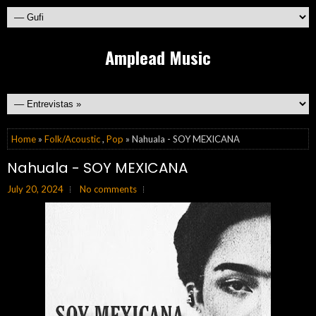
Amplead Music
Home
»
Folk/Acoustic
,
Pop
» Nahuala - SOY MEXICANA
Nahuala - SOY MEXICANA
July 20, 2024
No comments