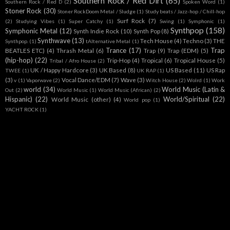
Southern Rock / Red Dirt
(65)
Southern Rock / Red D
(2)
Spoken Word
(1)
Stoner Rock
(30)
Stoner RockDoom Metal / Sludge
(1)
Study beats / Jazz-hop / Chill-hop
Surf Rock
(7)
(2)
Studying Vibes
(1)
Super Catchy
(1)
Swing
(1)
Symphonic
(1)
Synthpop
(158)
Symphonic Metal
(12)
Synth Indie Rock
(10)
Synth Pop
(8)
Synthwave
(13)
Tech House
(4)
Techno
(3)
THE
Synthpop.
(1)
tAlternative Metal
(1)
Trance
(17)
Trap
BEATLES ETC)
(4)
Thrash Metal
(6)
Trap
(9)
Trap (EDM)
(5)
(hip-hop)
(22)
Trip-Hop
(4)
Tropical
(6)
Tropical House
(5)
Tribal / Afro House
(2)
UK / Happy Hardcore
(3)
UK Based
(8)
US Based
(11)
US Rap
TWEE
(1)
UK RAP
(1)
(3)
Vocal Dance/EDM
(7)
Wave
(3)
v
(1)
Vaporwave
(2)
Witch House
(2)
Wolrd
(1)
Work
world
(34)
World Music (Latin &
Out
(2)
World Music
(1)
World Music (African)
(2)
Hispanic)
(22)
World/Spiritual
(22)
World Music (other)
(4)
World pop
(1)
YACHT ROCK
(1)