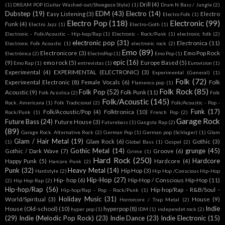
Drill
(4)
(1)
DREAM POP (Guitar Washed-out/Shoegaze Style)
(1)
Drum N Bass / Jungle
(2)
Dubstep
(19)
EDM
(43)
Electro
(14)
Easy Listening
(3)
Electro
Electro Folk
(1)
Electro Pop
(118)
Electronic
(99)
Funk
(4)
Electro Jazz
(1)
Electro-Goth
(1)
Electronic - Folk/Acoustic - Hip-hop/Rap
(1)
Electronic - Rock/Punk
(1)
electronic folk
(2)
electronic pop
(31)
Electronica
(11)
Electronic Folk Acoustic
(1)
electronic rock
(2)
Emo
(89)
Electronicore
(3)
Emo Pop Rock
Electrónica
(2)
ElectroPop
(1)
Emo Pop
(1)
epic
(16)
(9)
emo rock
(5)
Europe Based
(5)
Emo Rap
(1)
entrevistas
(1)
Eurovision
(1)
Experimental
(4)
EXPERIMENTAL (ELECTRONIC)
(3)
Experimental (General)
(1)
Folk
(72)
Experimental Electronic
(8)
Female Vocals
(6)
Folk
Flamenco pop
(1)
Folk Rock
(85)
Folk Pop
(52)
Acoustic
(9)
Folk Punk
(11)
Folk Acústica
(2)
Folk
Folk/Acoustic
(145)
Rock. Americana
(1)
Folk Tradicional
(2)
Folk/Acoustic - Pop -
Funk
(17)
Folk/Acoustic/Pop
(4)
Folktronica
(10)
Rock/Punk
(1)
French Pop
(2)
Garage Rock
Future Bass
(24)
Future House
(3)
Futurebass
(1)
Gangsta Rap
(2)
(89)
Garage Rock. Alternative Rock
(2)
German Pop
(1)
German pop (Schlager)
(1)
Glam
Glam / Hair Metal
(19)
Glam Rock
(6)
Gothic
(3)
(1)
Global Bass
(1)
Gospel
(2)
Gothic Metal
(14)
grunge
(45)
Gothic / Dark Wave
(7)
Groove
(6)
Grime
(1)
Hard Rock
(250)
Hardcore
Happy Punk
(5)
Hardcore
(4)
Harcore Punk
(2)
Punk
(32)
Heavy Metal
(14)
Hip Hop
(3)
Hardstyle
(2)
Hip Hop /Conscious Hip-Hop
Hip-Hop
(27)
Hip- hop
(6)
Hip-Hop / Conscious Hip-Hop
(11)
(2)
Hip Hop Rap
(2)
Hip-hop/Rap
(56)
Hip-hop/Rap - R&B/Soul -
Hip-hop/Rap - Pop - Rock/Punk
(1)
Holiday Music
(31)
World/Spiritual
(3)
House
(9)
Horrorcore / Trap Metal
(2)
Indie
House (Old-school)
(10)
hyperpop
(8)
hyper pop
(1)
IDM
(1)
independet rock
(2)
(29)
Indie (Melodic Pop Rock)
(23)
Indie Dance
(23)
Indie Electronic
(15)