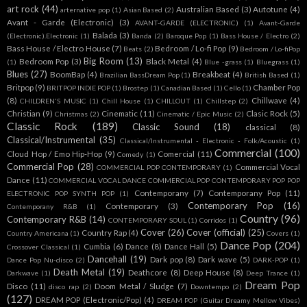
art rock
(44)
Australian Based
(3)
Autotune
(4)
arternative pop
(1)
Asian Based
(2)
Avant - Garde (Electronic)
(3)
AVANT-GARDE (ELECTRONIC)
(1)
Avant-Garde
Balada
(3)
(Electronic).Electronic
(1)
Banda
(2)
Baroque Pop
(1)
Bass House / Electro
(2)
Bass House / Electro House
(7)
Bedroom / Lo-fi Pop
(9)
Beats
(2)
Bedroom / Lo-fiPop
Big Room
(13)
Bedroom Pop
(3)
Black Metal
(4)
(1)
Blue -grass
(1)
Bluegrass
(1)
Blues
(27)
BoomBap
(4)
Breakbeat
(4)
Brazilian BassDream Pop
(1)
British Based
(1)
Britpop
(9)
Chamber Pop
BRITPOP INDIE POP
(1)
Brostep
(1)
Canadian Based
(1)
Cello
(1)
(8)
Chillwave
(4)
CHILDREN'S MUSIC
(1)
Chill House
(1)
CHILLOUT
(1)
Chillstep
(2)
Christian
(9)
Cinematic
(11)
Clasic Rock
(5)
Christmas
(2)
Cinematic / Epic Music
(2)
Classic Rock
(189)
Classic Sound
(18)
classical
(8)
Classical/Instrumental
(35)
Classical/Instrumental - Electronic - Folk/Acoustic
(1)
Commercial
(100)
Cloud Hop / Emo Hip-Hop
(9)
Comercial
(11)
Comedy
(1)
Commercial Pop
(28)
Commercial Vocal
COMMERCIAL POP CONTEMPORARY
(1)
Dance
(11)
COMMERCIAL VOCAL DANCE COMMERCIAL POP CONTEMPORARY POP POP
Contemporany
(7)
Contemporany Pop
(11)
ELECTRONIC POP SYNTH POP
(1)
Contemporary Pop
(16)
Contemporary
(3)
Contemporany R&B
(1)
Country
(96)
Contemporary R&B
(14)
CONTEMPORARY SOUL
(1)
Corridos
(1)
Cover
(26)
Cover (official)
(25)
Country Rap
(4)
Country Americana
(1)
Covers
(1)
Dance Pop
(204)
Cumbia
(6)
Dance
(8)
Dance Hall
(5)
Crossover Classical
(1)
Dancehall
(19)
Dark pop
(8)
Dark wave
(5)
Dance Pop Nu-disco
(2)
DARK-POP
(1)
Death Metal
(19)
Deathcore
(8)
Deep House
(8)
Darkwave
(1)
Deep Trance
(1)
Dream Pop
Disco
(11)
Doom Metal / Sludge
(7)
disco rap
(2)
Downtempo
(2)
(127)
DREAM POP (Electronic/Pop)
(4)
DREAM POP (Guitar Dreamy Mellow Vibes)