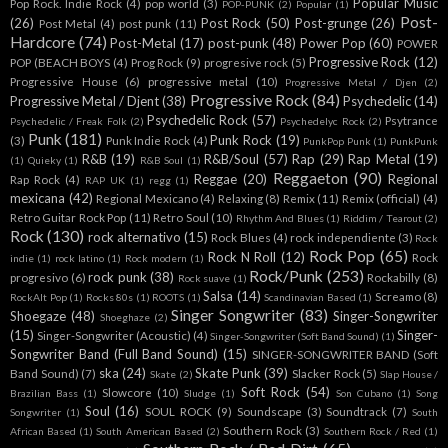
Popular Music
Pop Rock. Indie Rock
(4)
pop world
(3)
POP-PUNK
(2)
Popular
(1)
Post-
(26)
Post Rock
(50)
Post-grunge
(26)
Post Metal
(4)
post punk
(11)
Hardcore
(74)
Post-Metal
(17)
post-punk
(48)
Power Pop
(60)
POWER
Progressive Rock
(12)
POP (BEACH BOYS
(4)
Prog Rock
(9)
progresive rock
(5)
Progressive House
(6)
progressive metal
(10)
Progressive Metal / Djen
(2)
Progressive Rock
(84)
Progressive Metal / Djent
(38)
Psychedelic
(14)
Psychedelic Rock
(57)
Psytrance
Psychedelic / Freak Folk
(2)
Psychedelyc Rock
(2)
Punk
(181)
Punk Rock
(19)
(3)
Punk Indie Rock
(4)
PunkPop Punk
(1)
PunkPunk
R&B
(19)
R&B/Soul
(57)
Rap
(29)
Rap Metal
(19)
(1)
Quieky
(1)
R&B Soul
(1)
Reggaeton
(90)
Reggae
(20)
Regional
Rap Rock
(4)
RAP UK
(1)
regg
(1)
mexicana
(42)
Regional Mexicano
(4)
Relaxing
(8)
Remix
(11)
Remix (official)
(4)
Retro Guitar Rock Pop
(11)
Retro Soul
(10)
Rhythm And Blues
(1)
Riddim / Tearout
(2)
Rock
(130)
rock alternativo
(15)
Rock Blues
(4)
rock independiente
(3)
Rock
Rock Pop
(65)
Rock N Roll
(12)
Rock
indie
(1)
rock latino
(1)
Rock modern
(1)
Rock/Punk
(253)
rock punk
(38)
progresivo
(6)
Rockabilly
(8)
Rock suave
(1)
Salsa
(14)
Screamo
(8)
RockAlt Pop
(1)
Rocks 80s
(1)
ROOTS
(1)
Scandinavian Based
(1)
Singer Songwriter
(83)
Shoegaze
(48)
Singer-Songwriter
Shoeghaze
(2)
(15)
Singer-
Singer-Songwriter (Acoustic)
(4)
Singer-Songwriter (Soft Band Sound)
(1)
Songwriter Band (Full Band Sound)
(15)
SINGER-SONGWRITER BAND (Soft
ska
(24)
Skate Punk
(39)
Band Sound)
(7)
Slacker Rock
(5)
Skate
(2)
Slap House /
Soft Rock
(54)
Slowcore
(10)
Brazilian Bass
(1)
Sludge
(1)
Son Cubano
(1)
Song
Soul
(16)
SOUL ROCK
(9)
Soundscape
(3)
Soundtrack
(7)
Songwriter
(1)
South
Southern Rock
(3)
African Based
(1)
South American Based
(2)
Southern Rock / Red
(1)