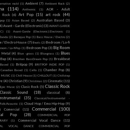
Ambient
(7)
ternative rockl
(1)
Ambient Rock
(2)
na
(114)
AOR - Adult
Anthemic
(1)
Art Pop
(15)
art rock
(44)
d Rock
(6)
Australian Based
(3)
 pop
(1)
Asian Based
(2)
4)
Avant - Garde (Electronic)
(3)
AVANT-GARDE
IC)
(1)
Avant-Garde (Electronic).Electronic
(1)
Banda
(2)
Baroque Pop
(1)
Bass House / Electro
(2)
 / Electro House
(7)
Bedroom / Lo-fi
Beats
(2)
Big Room
Bedroom Pop
(3)
room / Lo-fiPop
(1)
Blues
k Metal
(4)
Blue -grass
(1)
Bluegrass
(1)
Bap
(4)
Breakbeat
Brazilian BassDream Pop
(1)
Britpop
(9)
 Based
(1)
BRITPOP INDIE POP
(1)
Chamber Pop
(8)
Canadian Based
(1)
Cello
(1)
S MUSIC
(1)
Chill House
(1)
CHILLOUT
(1)
Chillstep
ve
(4)
Christian
(9)
Cinematic
(11)
Christmas
(2)
Classic Rock
Clasic Rock
(5)
 Epic Music
(2)
Classic Sound
(18)
classical
(8)
Instrumental
(35)
Classical/Instrumental -
Cloud Hop / Emo Hip-Hop
(9)
 Folk/Acoustic
(1)
Commercial
(100)
Comercial
(11)
)
ial Pop
(28)
COMMERCIAL POP
Commercial Vocal Dance
(11)
RARY
(1)
IAL VOCAL DANCE COMMERCIAL POP