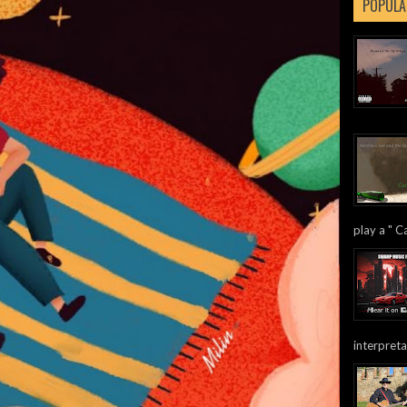
POPULA
play a " Ca
interpreta