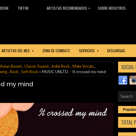
»
EBOOK
TIKTOK
ARTISTAS RECOMENDADOS
SOBRE NOSOTROS
»
»
ARTISTAS DEL MES
ZONA DE COMBATE
SERVICIOS
DESCARGAS
SOCIAL 
Asian Based
,
Classic Sound
,
Indie Rock
,
Male Vocals
,
xing
,
Rock
,
Soft Rock
» MUSIC UNLTD. - It crossed my mind
sed my mind
Popula
TOTAL 