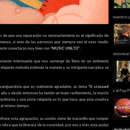
nuestros 
lo de que una separación no necesariamente es el significado de
mienzo, si eres de las personas que siempre ven el vaso medio
mente conectarás muy bien con
“MUSIC UNLTD”
.
sintonizar
astante interesante que nos sumerge de lleno en un ambiente
elajante melodía estimula la manete y su intrigante narrativa se
n vanguardista que es realmente agradable, su tema
“It crossed
y el Pop P
 año y desde entonces ha tenido un buen recibimiento, la mezcla
ptimista y una pista relajante es lo que hace que esta creativa
te al mismo tiempo.
rece esta agrupación, su sonido viene de maravilla que romper
vibra que te liberará de la oscuridad, por eso y más esta audaz