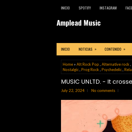
INICIO
SPOTIFY
INSTAGRAM
FAC
Amplead Music
»
»
INICIO
NOTICIAS
CONTENIDO
Home
»
Alt Rock Pop
,
Alternative rock
,
Nostalgic
,
Prog Rock
,
Psychedelic
,
Rela
MUSIC UNLTD. - It cros
July 22, 2024
No comments