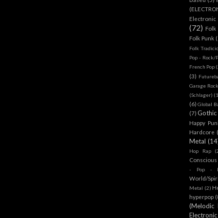
(ELECTRO
Electronic
(72)
Folk
Folk Punk
Folk Tradici
Pop - Rock/
French Pop
(
(3)
Futureb
Garage Rock
(Schlager)
(
(6)
Global B
Gothic
(7)
Happy Pun
Hardcore
Metal
(14
Hop Rap
(
Conscious
- Pop - R
World/Spir
H
Metal
(2)
hyperpop
(
(Melodic
Electronic