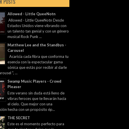
R POSTS
Allowed - Little QueeNotn
Allowed - Little QueeNotn Desde
Estados Unidos viene vibrando con
un talento tan genial y con un género
musical Rock Punk ...
Matthew Lee and the Standbys -
Carousel
Acaricia cada fibra que conforma tu
esencia con la espectacular gama
sónica que estás por recibir al darle
rousel ", ...
Swamp Music Players - Crowd
Pleaser
Este verano sin duda está lleno de
vibras feroces que te llevarán hacia
el cielo. Que mejor con una
ción hecha con un propósito ép...
THE SECRET
Este es el momento perfecto para