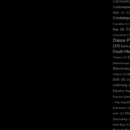
CONTEMPOR
Contempo
C
R&B
(1)
Contemp
Corridos
(1)
C
Rap
(4)
Crossover Cl
Dance 
(19)
Dark 
Death Me
D
Trance
(1)
Downtempo
(Electroni
Vibes)
(1)
D
Drill
(4)
D
Listening
Electro Fu
Electro-Got
- Hip-hop/R
Electronic F
Ele
rock
(2)
ElectroPop
(
Emo Rap
(1)
Based
(5)