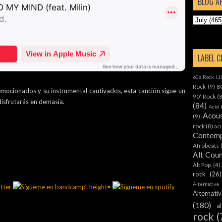
BLOG A
LABEL 
60s Rock
(1
Rock
(9)
8
mocionados y su instrumental cautivados, esta canción sigue un
90' Rock
(
isfrutarás en demasía.
(84)
Acid 
Acous
(9)
rock
(8)
ac
Contemp
Afrobeats
Alt Cou
Alt Pop.
(4)
rock
(26)
Alternative
Alternat
(180)
a
rock
(