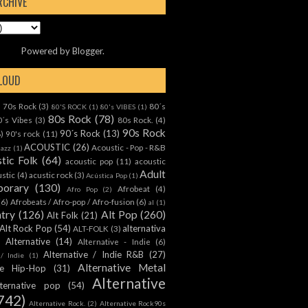
RCHIVE
Powered by
Blogger
.
CLOUD
70s Rock
(3)
80´s
)
80'S ROCK
(1)
80's VIBES
(1)
80s Rock
(78)
0´s Vibes
(3)
80s Rock.
(4)
90s Rock
90´s Rock
(13)
8)
90's rock
(11)
ACOUSTIC
(26)
Acoustic - Pop - R&B
Jazz
(1)
tic Folk
(64)
acoustic pop
(11)
acoustic
Adult
ustic
(4)
acustic rock
(3)
Acústica Pop
(1)
orary
(130)
Afrobeat
(4)
Afro Pop
(2)
(6)
Afrobeats / Afro-pop / Afro-fusion
(6)
al
(1)
ntry
(126)
Alt Pop
(260)
Alt Folk
(21)
Alt Rock Pop
(54)
alternativa
ALT-FOLK
(3)
Alternative
(14)
Alternative - Indie
(6)
Alternative / Indie R&B
(27)
 / Indie
(1)
Alternative Metal
ive Hip-Hop
(31)
Alternative
lternative pop
(54)
742)
Alternative Rock.
(2)
Alternative Rock90s