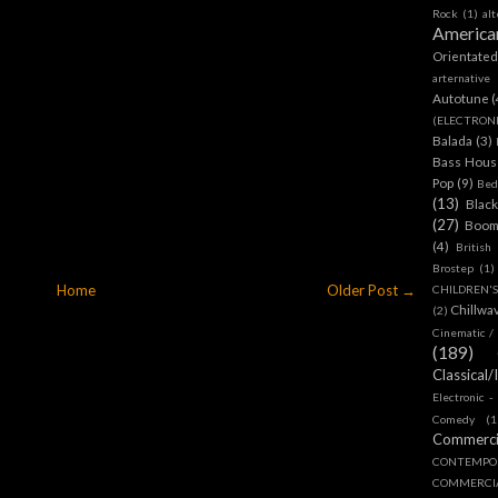
Rock
(1)
al
America
Orientate
arternative
Autotune
(
(ELECTRON
Balada
(3)
Bass House
Pop
(9)
Bed
(13)
Blac
(27)
Boom
(4)
British
Brostep
(1)
Home
Older Post →
CHILDREN'
Chillwa
(2)
Cinematic /
(189)
Classical/
Electronic -
Comedy
(1
Commerc
CONTEMPO
COMMERC