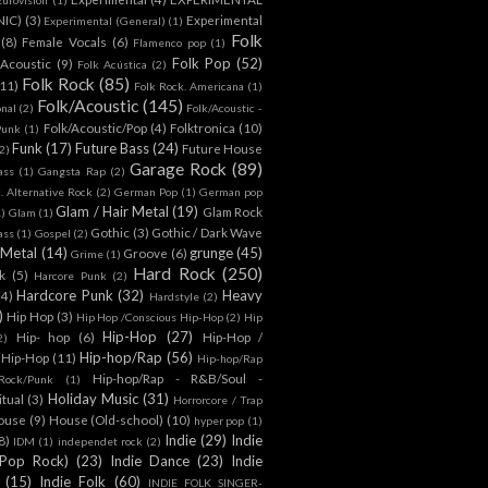
NIC)
(3)
Experimental
Experimental (General)
(1)
Folk
(8)
Female Vocals
(6)
Flamenco pop
(1)
Folk Pop
(52)
 Acoustic
(9)
Folk Acústica
(2)
Folk Rock
(85)
(11)
Folk Rock. Americana
(1)
Folk/Acoustic
(145)
onal
(2)
Folk/Acoustic -
Folk/Acoustic/Pop
(4)
Folktronica
(10)
Punk
(1)
Funk
(17)
Future Bass
(24)
Future House
2)
Garage Rock
(89)
ass
(1)
Gangsta Rap
(2)
. Alternative Rock
(2)
German Pop
(1)
German pop
Glam / Hair Metal
(19)
Glam Rock
1)
Glam
(1)
Gothic
(3)
Gothic / Dark Wave
ass
(1)
Gospel
(2)
 Metal
(14)
grunge
(45)
Groove
(6)
Grime
(1)
Hard Rock
(250)
k
(5)
Harcore Punk
(2)
Hardcore Punk
(32)
Heavy
(4)
Hardstyle
(2)
)
Hip Hop
(3)
Hip Hop /Conscious Hip-Hop
(2)
Hip
Hip-Hop
(27)
Hip- hop
(6)
Hip-Hop /
2)
Hip-hop/Rap
(56)
 Hip-Hop
(11)
Hip-hop/Rap
Hip-hop/Rap - R&B/Soul -
ock/Punk
(1)
Holiday Music
(31)
itual
(3)
Horrorcore / Trap
ouse
(9)
House (Old-school)
(10)
hyper pop
(1)
Indie
(29)
Indie
8)
IDM
(1)
independet rock
(2)
 Pop Rock)
(23)
Indie Dance
(23)
Indie
(15)
Indie Folk
(60)
INDIE FOLK SINGER-