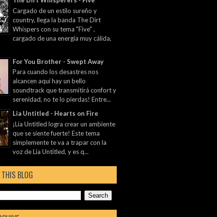
The Dirt Whisperers - Five
Cargado de un estilo sureño y
country, llega la banda The Dirt
Whispers con su tema "Five" ,
cargado de una energía muy cálida,
For You Brother - Swept Away
Para cuando los desastres nos
alcancen aquí hay un bello
soundtrack que transmitirá confort y
serenidad, no te lo pierdas! Entre...
Lia Untitled - Hearts on Fire
¡Lia Untitled logra crear un ambiente
que se siente fuerte! Este tema
simplemente te va a trapar con la
voz de Lia Untitled, y es q...
 THIS BLOG