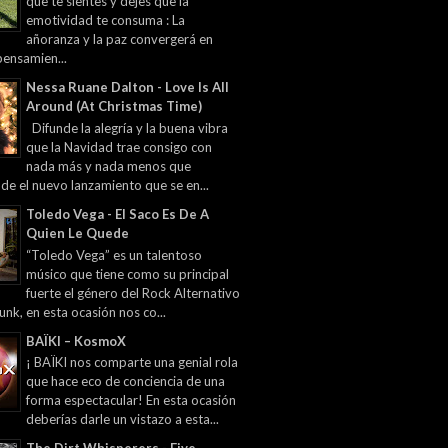
que te sientes y dejes que la
emotividad te consuma : La
añoranza y la paz convergerá en
pensamien...
Nessa Ruane Dalton - Love Is All
Around (At Christmas Time)
Difunde la alegría y la buena vibra
que la Navidad trae consigo con
nada más y nada menos que
 de el nuevo lanzamiento que se en...
Toledo Vega - El Saco Es De A
Quien Le Quede
“Toledo Vega” es un talentoso
músico que tiene como su principal
fuerte el género del Rock Alternativo
unk, en esta ocasión nos co...
BAÏKI – KosmoX
¡ BAÏKI nos comparte una genial rola
que hace eco de conciencia de una
forma espectacular! En esta ocasión
deberías darle un vistazo a esta...