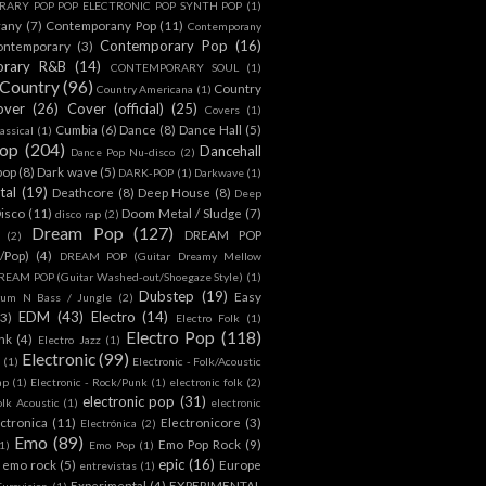
ARY POP POP ELECTRONIC POP SYNTH POP
(1)
rany
(7)
Contemporany Pop
(11)
Contemporany
Contemporary Pop
(16)
ontemporary
(3)
orary R&B
(14)
CONTEMPORARY SOUL
(1)
Country
(96)
Country
Country Americana
(1)
over
(26)
Cover (official)
(25)
Covers
(1)
Cumbia
(6)
Dance
(8)
Dance Hall
(5)
assical
(1)
Pop
(204)
Dancehall
Dance Pop Nu-disco
(2)
pop
(8)
Dark wave
(5)
DARK-POP
(1)
Darkwave
(1)
tal
(19)
Deathcore
(8)
Deep House
(8)
Deep
isco
(11)
Doom Metal / Sludge
(7)
disco rap
(2)
Dream Pop
(127)
DREAM POP
(2)
c/Pop)
(4)
DREAM POP (Guitar Dreamy Mellow
REAM POP (Guitar Washed-out/Shoegaze Style)
(1)
Dubstep
(19)
Easy
rum N Bass / Jungle
(2)
EDM
(43)
Electro
(14)
(3)
Electro Folk
(1)
Electro Pop
(118)
nk
(4)
Electro Jazz
(1)
Electronic
(99)
h
(1)
Electronic - Folk/Acoustic
ap
(1)
Electronic - Rock/Punk
(1)
electronic folk
(2)
electronic pop
(31)
olk Acoustic
(1)
electronic
ctronica
(11)
Electronicore
(3)
Electrónica
(2)
Emo
(89)
Emo Pop Rock
(9)
1)
Emo Pop
(1)
epic
(16)
emo rock
(5)
Europe
entrevistas
(1)
Experimental
(4)
EXPERIMENTAL
Eurovision
(1)