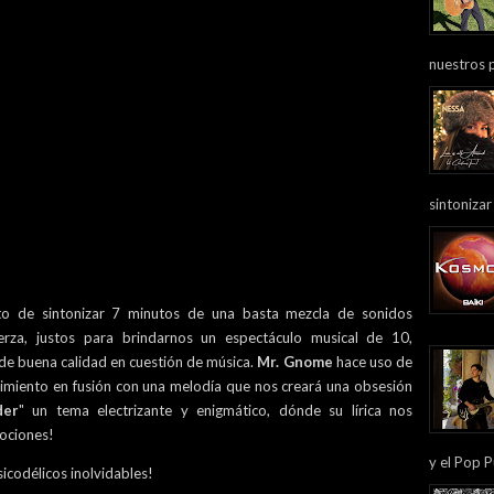
nuestros 
sintonizar
 de sintonizar 7 minutos de una basta mezcla de sonidos
erza, justos para brindarnos un espectáculo musical de 10,
de buena calidad en cuestión de música.
Mr. Gnome
hace uso de
timiento en fusión con una melodía que nos creará una obsesión
der
" un tema electrizante y enigmático, dónde su lírica nos
mociones!
y el Pop P
icodélicos inolvidables!