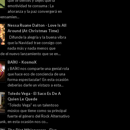
que te sientes y dejes que la
emotividad te consuma : La
añoranza y la paz convergerá en
pensamien...
Nessa Ruane Dalton - Love Is All
Around (At Christmas Time)
Difunde la alegría y la buena vibra
que la Navidad trae consigo con
nada más y nada menos que
 de el nuevo lanzamiento que se en...
BAÏKI – KosmoX
¡ BAÏKI nos comparte una genial rola
que hace eco de conciencia de una
forma espectacular! En esta ocasión
deberías darle un vistazo a esta...
Toledo Vega - El Saco Es De A
Quien Le Quede
“Toledo Vega” es un talentoso
músico que tiene como su principal
fuerte el género del Rock Alternativo
unk, en esta ocasión nos co...