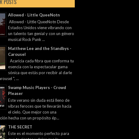
R POSTS
Allowed - Little QueeNotn
Allowed - Little QueeNotn Desde
Estados Unidos viene vibrando con
un talento tan genial y con un género
musical Rock Punk ...
Matthew Lee and the Standbys -
Carousel
Acaricia cada fibra que conforma tu
esencia con la espectacular gama
sónica que estás por recibir al darle
rousel ", ...
Swamp Music Players - Crowd
Pleaser
Este verano sin duda está lleno de
vibras feroces que te llevarán hacia
el cielo. Que mejor con una
ción hecha con un propósito ép...
THE SECRET
Este es el momento perfecto para