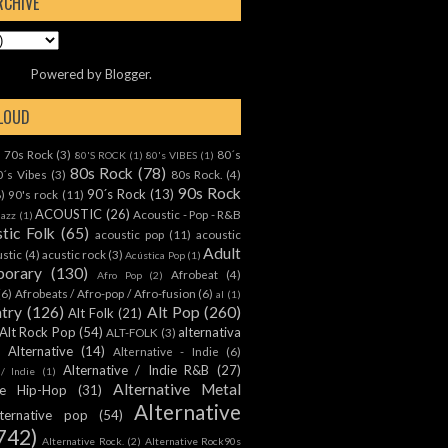
RCHIVE
Powered by
Blogger
.
CLOUD
70s Rock
(3)
80´s
)
80'S ROCK
(1)
80's VIBES
(1)
80s Rock
(78)
0´s Vibes
(3)
80s Rock.
(4)
90s Rock
90´s Rock
(13)
8)
90's rock
(11)
ACOUSTIC
(26)
Acoustic - Pop - R&B
Jazz
(1)
tic Folk
(65)
acoustic pop
(11)
acoustic
Adult
ustic
(4)
acustic rock
(3)
Acústica Pop
(1)
orary
(130)
Afrobeat
(4)
Afro Pop
(2)
(6)
Afrobeats / Afro-pop / Afro-fusion
(6)
al
(1)
ntry
(126)
Alt Pop
(260)
Alt Folk
(21)
Alt Rock Pop
(54)
alternativa
ALT-FOLK
(3)
Alternative
(14)
Alternative - Indie
(6)
Alternative / Indie R&B
(27)
 / Indie
(1)
Alternative Metal
ive Hip-Hop
(31)
Alternative
lternative pop
(54)
742)
Alternative Rock.
(2)
Alternative Rock90s