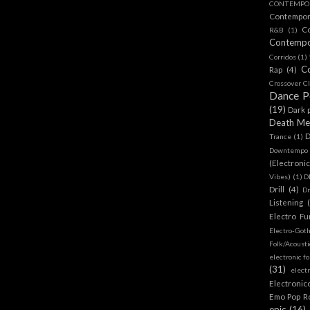
CONTEMPOR
Contempo
C
R&B
(1)
Contemp
Corridos
(1)
C
Rap
(4)
Crossover Cl
Dance 
(19)
Dark 
Death Me
D
Trance
(1)
Downtempo
(Electroni
Vibes)
(1)
D
Drill
(4)
D
Listening
Electro Fu
Electro-Got
Folk/Acoust
electronic fo
(31)
elect
Electronic
Emo Pop R
epic
(16)