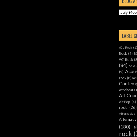
BLOG A
LABEL 
60s Rock
(1
Rock
(9)
8
90' Rock
(
(84)
Acid 
Acous
(9)
rock
(8)
ac
Contemp
Afrobeats
Alt Cou
Alt Pop.
(4)
rock
(26)
Alternative
Alternat
(180)
a
rock
(