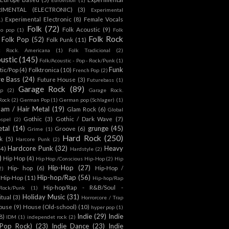
RIMENTAL (ELECTRONIC)
(3)
Experimental
Experimental Electronic
(8)
Female Vocals
1)
Folk
(72)
Folk Acoustic
(9)
co pop
(1)
Folk
Folk Rock
Folk Pop
(52)
Folk Punk
(11)
k Rock. Americana
(1)
Folk Tradicional
(2)
ustic
(145)
Folk/Acoustic - Pop - Rock/Punk
(1)
Funk
tic/Pop
(4)
Folktronica
(10)
French Pop
(2)
re Bass
(24)
Future House
(3)
Futurebass
(1)
Garage Rock
(89)
p
(2)
Garage Rock.
 Rock
(2)
German Pop
(1)
German pop (Schlager)
(1)
lam / Hair Metal
(19)
Glam Rock
(6)
Global
Gothic
(3)
Gothic / Dark Wave
(7)
spel
(2)
tal
(14)
grunge
(45)
Groove
(6)
Grime
(1)
Hard Rock
(250)
k
(5)
Harcore Punk
(2)
Hardcore Punk
(32)
Heavy
(4)
Hardstyle
(2)
)
Hip Hop
(4)
Hip Hop /Conscious Hip-Hop
(2)
Hip
Hip-Hop
(27)
Hip- hop
(6)
Hip-Hop /
2)
Hip-hop/Rap
(56)
 Hip-Hop
(11)
Hip-hop/Rap
Hip-hop/Rap - R&B/Soul -
ock/Punk
(1)
Holiday Music
(31)
itual
(3)
Horrorcore / Trap
ouse
(9)
House (Old-school)
(10)
hyper pop
(1)
Indie
(29)
Indie
8)
IDM
(1)
independet rock
(2)
 Pop Rock)
(23)
Indie Dance
(23)
Indie