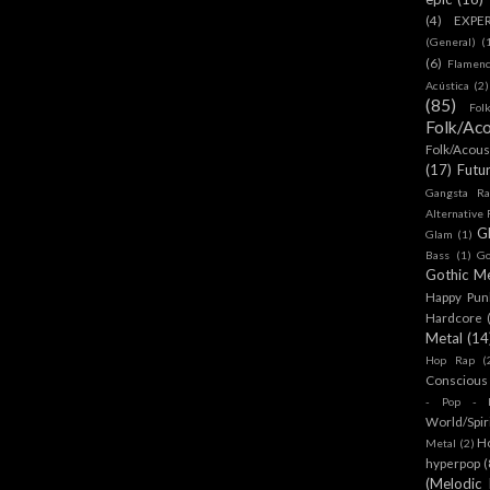
(4)
EXPE
(General)
(
(6)
Flamen
Acústica
(2)
(85)
Fol
Folk/Aco
Folk/Acous
(17)
Futu
Gangsta Ra
Alternative
G
Glam
(1)
Bass
(1)
Go
Gothic Me
Happy Pun
Hardcore
Metal
(14
Hop Rap
(
Conscious
- Pop - R
World/Spir
H
Metal
(2)
hyperpop
(
(Melodic