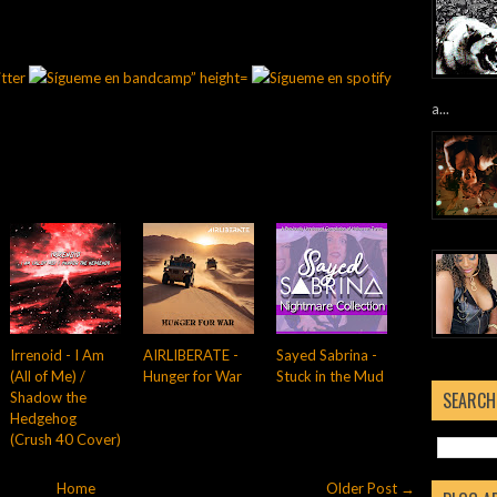
a...
Irrenoid - I Am
AIRLIBERATE -
Sayed Sabrina -
(All of Me) /
Hunger for War
Stuck in the Mud
SEARCH
Shadow the
Hedgehog
(Crush 40 Cover)
Home
Older Post →