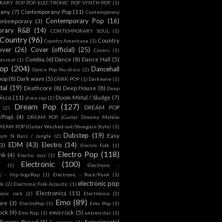
ARY POP POP ELECTRONIC POP SYNTH POP
(1)
rany
(7)
Contemporany Pop
(11)
Contemporany
Contemporary Pop
(16)
ontemporary
(3)
orary R&B
(14)
CONTEMPORARY SOUL
(1)
Country
(96)
Country
Country Americana
(1)
over
(26)
Cover (official)
(25)
Covers
(1)
Cumbia
(6)
Dance
(8)
Dance Hall
(5)
assical
(1)
Pop
(204)
Dancehall
Dance Pop Nu-disco
(2)
pop
(8)
Dark wave
(5)
DARK-POP
(1)
Darkwave
(1)
tal
(19)
Deathcore
(8)
Deep House
(8)
Deep
isco
(11)
Doom Metal / Sludge
(7)
disco rap
(2)
Dream Pop
(127)
DREAM POP
(2)
c/Pop)
(4)
DREAM POP (Guitar Dreamy Mellow
REAM POP (Guitar Washed-out/Shoegaze Style)
(1)
Dubstep
(19)
Easy
rum N Bass / Jungle
(2)
EDM
(43)
Electro
(14)
(3)
Electro Folk
(1)
Electro Pop
(118)
nk
(4)
Electro Jazz
(1)
Electronic
(100)
h
(1)
Electronic -
ic - Hip-hop/Rap
(1)
Electronic - Rock/Punk
(1)
electronic pop
lk
(2)
Electronic Folk Acoustic
(1)
Electronica
(11)
ronic rock
(2)
Electrónica
(2)
Emo
(89)
ore
(3)
ElectroPop
(1)
Emo Pop
(1)
ock
(9)
emo rock
(5)
Emo Rap
(1)
entrevistas
(1)
Europe Based
(5)
Experimental
Eurovision
(1)