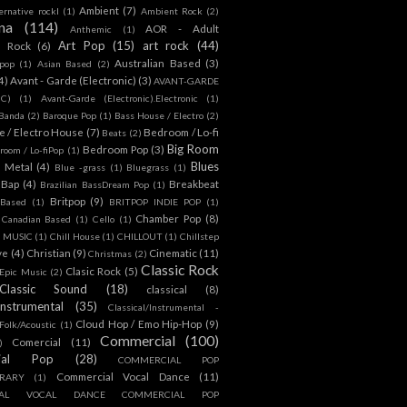
Ambient
(7)
ternative rockl
(1)
Ambient Rock
(2)
na
(114)
AOR - Adult
Anthemic
(1)
Art Pop
(15)
art rock
(44)
d Rock
(6)
Australian Based
(3)
 pop
(1)
Asian Based
(2)
4)
Avant - Garde (Electronic)
(3)
AVANT-GARDE
IC)
(1)
Avant-Garde (Electronic).Electronic
(1)
Banda
(2)
Baroque Pop
(1)
Bass House / Electro
(2)
 / Electro House
(7)
Bedroom / Lo-fi
Beats
(2)
Big Room
Bedroom Pop
(3)
room / Lo-fiPop
(1)
Blues
k Metal
(4)
Blue -grass
(1)
Bluegrass
(1)
Bap
(4)
Breakbeat
Brazilian BassDream Pop
(1)
Britpop
(9)
 Based
(1)
BRITPOP INDIE POP
(1)
Chamber Pop
(8)
Canadian Based
(1)
Cello
(1)
S MUSIC
(1)
Chill House
(1)
CHILLOUT
(1)
Chillstep
ve
(4)
Christian
(9)
Cinematic
(11)
Christmas
(2)
Classic Rock
Clasic Rock
(5)
 Epic Music
(2)
Classic Sound
(18)
classical
(8)
Instrumental
(35)
Classical/Instrumental -
Cloud Hop / Emo Hip-Hop
(9)
 Folk/Acoustic
(1)
Commercial
(100)
Comercial
(11)
)
ial Pop
(28)
COMMERCIAL POP
Commercial Vocal Dance
(11)
RARY
(1)
IAL VOCAL DANCE COMMERCIAL POP