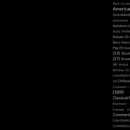
Rock
(1)
al
America
Orientate
arternative
Autotune
(
(ELECTRON
Balada
(3)
Bass House
Pop
(9)
Bed
(13)
Blac
(27)
Boom
(4)
British
Brostep
(1)
CHILDREN'
Chillwa
(2)
Cinematic /
(189)
Classical/
Electronic -
Comedy
(1
Commerc
CONTEMPO
COMMERC