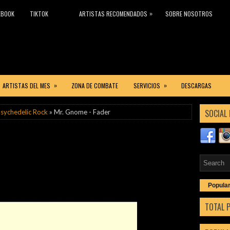
»
EBOOK
TIKTOK
ARTISTAS RECOMENDADOS
SOBRE NOSOTROS
»
»
ARTISTAS DEL MES
ZONA DE COMBATE
SERVICIOS
DESCARGAS
SOCIAL 
sychedelic Rock
» Mr. Gnome - Fader
Popula
TOTAL 