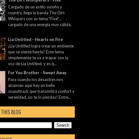
The Dirt Whisperers - Five
Cargado de un estilo sureño y
country, llega la banda The Dirt
Whispers con su tema "Five" ,
cargado de una energía muy cálida,
Lia Untitled - Hearts on Fire
¡Lia Untitled logra crear un ambiente
que se siente fuerte! Este tema
simplemente te va a trapar con la
voz de Lia Untitled, y es q...
For You Brother - Swept Away
Para cuando los desastres nos
alcancen aquí hay un bello
soundtrack que transmitirá confort y
serenidad, no te lo pierdas! Entre...
 THIS BLOG