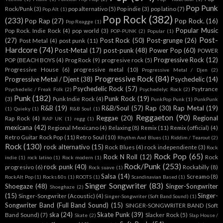
Pop Punk
Rock/Punk
(3)
pop alternativo
(5)
Pop indie
(3)
pop latino
(7)
Pop Alt
(1)
Pop Rock
(382)
(233)
Pop Rap
(27)
Pop Rock.
(16)
Pop Reagge
(1)
Popular Music
Pop Rock. Indie Rock
(4)
pop world
(3)
POP-PUNK
(2)
Popular
(1)
Post-
(27)
Post Rock
(50)
Post-grunge
(26)
Post Metal
(4)
post punk
(11)
Hardcore
(74)
Post-Metal
(17)
post-punk
(48)
Power Pop
(60)
POWER
Progressive Rock
(12)
POP (BEACH BOYS
(4)
Prog Rock
(9)
progresive rock
(5)
Progressive House
(6)
progressive metal
(10)
Progressive Metal / Djen
(2)
Progressive Rock
(84)
Progressive Metal / Djent
(38)
Psychedelic
(14)
Psychedelic Rock
(57)
Psytrance
Psychedelic / Freak Folk
(2)
Psychedelyc Rock
(2)
Punk
(182)
Punk Rock
(19)
(3)
Punk Indie Rock
(4)
PunkPop Punk
(1)
PunkPunk
R&B
(19)
R&B/Soul
(57)
Rap
(30)
Rap Metal
(19)
(1)
Quieky
(1)
R&B Soul
(1)
Reggaeton
(90)
Reggae
(20)
Regional
Rap Rock
(4)
RAP UK
(1)
regg
(1)
mexicana
(42)
Regional Mexicano
(4)
Relaxing
(8)
Remix
(11)
Remix (official)
(4)
Retro Guitar Rock Pop
(11)
Retro Soul
(10)
Rhythm And Blues
(1)
Riddim / Tearout
(2)
Rock
(130)
rock alternativo
(15)
Rock Blues
(4)
rock independiente
(3)
Rock
Rock Pop
(65)
Rock N Roll
(12)
Rock
indie
(1)
rock latino
(1)
Rock modern
(1)
Rock/Punk
(253)
rock punk
(40)
progresivo
(6)
Rockabilly
(8)
Rock suave
(1)
Salsa
(14)
Screamo
(8)
RockAlt Pop
(1)
Rocks 80s
(1)
ROOTS
(1)
Scandinavian Based
(1)
Singer Songwriter
(83)
Shoegaze
(48)
Singer-Songwriter
Shoeghaze
(2)
(15)
Singer-
Singer-Songwriter (Acoustic)
(4)
Singer-Songwriter (Soft Band Sound)
(1)
Songwriter Band (Full Band Sound)
(15)
SINGER-SONGWRITER BAND (Soft
ska
(24)
Skate Punk
(39)
Band Sound)
(7)
Slacker Rock
(5)
Skate
(2)
Slap House /