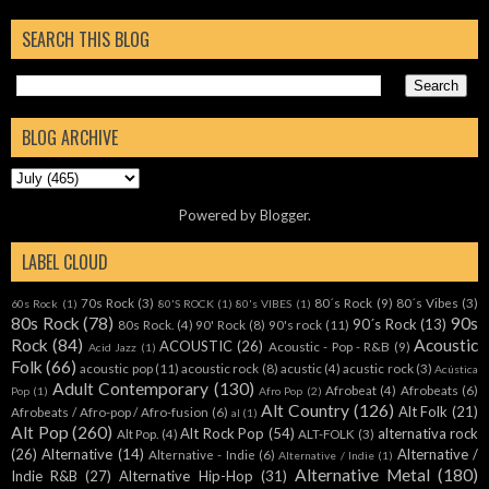
SEARCH THIS BLOG
BLOG ARCHIVE
Powered by
Blogger
.
LABEL CLOUD
70s Rock
(3)
80´s Rock
(9)
80´s Vibes
(3)
60s Rock
(1)
80'S ROCK
(1)
80's VIBES
(1)
80s Rock
(78)
90s
90´s Rock
(13)
80s Rock.
(4)
90' Rock
(8)
90's rock
(11)
Rock
(84)
Acoustic
ACOUSTIC
(26)
Acoustic - Pop - R&B
(9)
Acid Jazz
(1)
Folk
(66)
acoustic pop
(11)
acoustic rock
(8)
acustic
(4)
acustic rock
(3)
Acústica
Adult Contemporary
(130)
Afrobeat
(4)
Afrobeats
(6)
Pop
(1)
Afro Pop
(2)
Alt Country
(126)
Alt Folk
(21)
Afrobeats / Afro-pop / Afro-fusion
(6)
al
(1)
Alt Pop
(260)
Alt Rock Pop
(54)
alternativa rock
Alt Pop.
(4)
ALT-FOLK
(3)
(26)
Alternative
(14)
Alternative /
Alternative - Indie
(6)
Alternative / Indie
(1)
Alternative Metal
(180)
Indie R&B
(27)
Alternative Hip-Hop
(31)