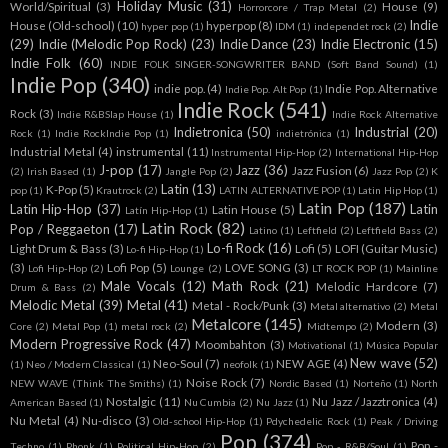
Holiday Music
(31)
World/Spiritual
(3)
House
(9)
Horrorcore / Trap Metal
(2)
Indie
House (Old-school)
(10)
hyperpop
(8)
hyper pop
(1)
IDM
(1)
independet rock
(2)
(29)
Indie (Melodic Pop Rock)
(23)
Indie Dance
(23)
Indie Electronic
(15)
Indie Folk
(60)
INDIE FOLK SINGER-SONGWRITER BAND (Soft Band Sound)
(1)
Indie Pop
(340)
indie pop.
(4)
Indie Pop. Alternative
Indie Pop. Alt Pop
(1)
Indie Rock
(541)
Rock
(3)
Indie R&BSlap House
(1)
Indie Rock Alternative
Indietronica
(50)
Industrial
(20)
Rock
(1)
Indie RockIndie Pop
(1)
indietrónica
(1)
Industrial Metal
(4)
instrumental
(11)
Instrumental Hip-Hop
(2)
International Hip-Hop
J-pop
(17)
Jazz
(36)
Jazz Fusion
(6)
(2)
Irish Based
(1)
Jangle Pop
(2)
Jazz Pop
(2)
K
Latin
(13)
K-Pop
(5)
pop
(1)
Krautrock
(2)
LATIN ALTERNATIVE POP
(1)
Latin Hip Hop
(1)
Latin Pop
(187)
Latin Hip-Hop
(37)
Latin
Latin House
(5)
Latín Hip-Hop
(1)
Latin Rock
(82)
Pop / Reggaeton
(17)
Latino
(1)
Leftfield
(2)
Leftfield Bass
(2)
Lo-fi Rock
(16)
Light Drum & Bass
(3)
Lofi
(5)
LOFI (Guitar Music)
Lo-fi Hip-Hop
(1)
(3)
Lofi Pop
(5)
LOVE SONG
(3)
Lofi Hip-Hop
(2)
Lounge
(2)
LT ROCK POP
(1)
Mainline
Male Vocals
(12)
Math Rock
(21)
Melodic Hardcore
(7)
Drum & Bass
(2)
Melodic Metal
(39)
Metal
(41)
Metal - Rock/Punk
(3)
Metal alternativo
(2)
Metal
Metalcore
(145)
Modern
(3)
Core
(2)
Metal Pop
(1)
metal rock
(2)
Midtempo
(2)
Modern Progressive Rock
(47)
Moombahton
(3)
Motivational
(1)
Música Popular
New wave
(52)
Neo-Soul
(7)
NEW AGE
(4)
(1)
Neo / Modern Classical
(1)
neofolk
(1)
Noise Rock
(7)
NEW WAVE (Think The Smiths)
(1)
Nordic Based
(1)
Norteño
(1)
North
Nostalgic
(11)
Nu Jazz / Jazztronica
(4)
American Based
(1)
Nu Cumbia
(2)
Nu Jazz
(1)
Nu Metal
(4)
Nu-disco
(3)
Old-school Hip-Hop
(1)
Pdychedelic Rock
(1)
Peak / Driving
Pop
(374)
Pop -
Techno
(1)
Phonk
(1)
Political Hip-Hop
(2)
Pop - R&B/Soul
(1)