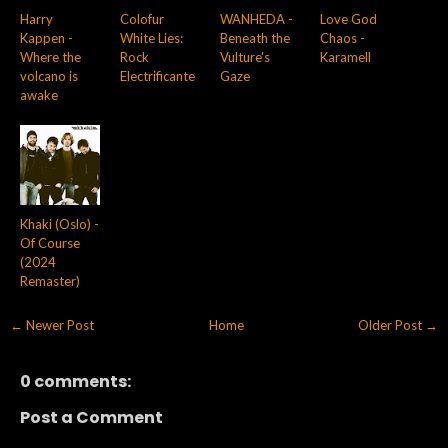
Harry
Colofur
WANHEDA -
Love God
Kappen -
White Lies:
Beneath the
Chaos -
Where the
Rock
Vulture's
Karamell
volcano is
Electrificante
Gaze
awake
Khaki (Oslo) -
Of Course
(2024
Remaster)
← Newer Post
Home
Older Post →
0 comments:
Post a Comment