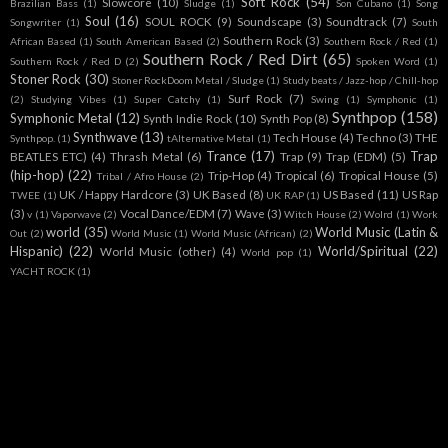
Soft Rock
(54)
Slowcore
(10)
Brazilian Bass
(1)
Sludge
(1)
Son Cubano
(1)
Song
Soul
(16)
SOUL ROCK
(9)
Soundscape
(3)
Soundtrack
(7)
Songwriter
(1)
South
Southern Rock
(3)
African Based
(1)
South American Based
(2)
Southern Rock / Red
(1)
Southern Rock / Red Dirt
(65)
Southern Rock / Red D
(2)
Spoken Word
(1)
Stoner Rock
(30)
Stoner RockDoom Metal / Sludge
(1)
Study beats / Jazz-hop / Chill-hop
Surf Rock
(7)
(2)
Studying Vibes
(1)
Super Catchy
(1)
Swing
(1)
Symphonic
(1)
Synthpop
(158)
Symphonic Metal
(12)
Synth Indie Rock
(10)
Synth Pop
(8)
Synthwave
(13)
Tech House
(4)
Techno
(3)
THE
Synthpop.
(1)
tAlternative Metal
(1)
Trance
(17)
Trap
BEATLES ETC)
(4)
Thrash Metal
(6)
Trap
(9)
Trap (EDM)
(5)
(hip-hop)
(22)
Trip-Hop
(4)
Tropical
(6)
Tropical House
(5)
Tribal / Afro House
(2)
UK / Happy Hardcore
(3)
UK Based
(8)
US Based
(11)
US Rap
TWEE
(1)
UK RAP
(1)
(3)
Vocal Dance/EDM
(7)
Wave
(3)
v
(1)
Vaporwave
(2)
Witch House
(2)
Wolrd
(1)
Work
world
(35)
World Music (Latin &
Out
(2)
World Music
(1)
World Music (African)
(2)
Hispanic)
(22)
World/Spiritual
(22)
World Music (other)
(4)
World pop
(1)
YACHT ROCK
(1)