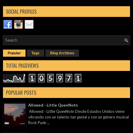
SOCIAL PROFILES
Popular
Tags
Blog Archives
TOTAL PAGEVIEWS
1
0
5
9
7
1
POPULAR POSTS
Allowed - Little QueeNotn
Allowed - Little QueeNotn Desde Estados Unidos viene
vibrando con un talento tan genial y con un género musical
Rock Punk ...