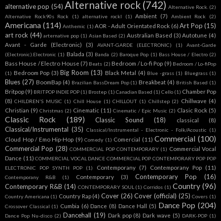
Alternative rock
(742)
alternative pop
(54)
Alternative Rock.
(2)
Ambient
(7)
Alternative Rock90s Rock
(1)
alternative rockl
(1)
Ambient Rock
(2)
Americana
(114)
Art Pop
(15)
AOR - Adult Orientated Rock
(6)
Anthemic
(1)
art rock
(44)
Australian Based
(3)
Autotune
(4)
arternative pop
(1)
Asian Based
(2)
Avant - Garde (Electronic)
(3)
AVANT-GARDE (ELECTRONIC)
(1)
Avant-Garde
Balada
(3)
(Electronic).Electronic
(1)
Banda
(2)
Baroque Pop
(1)
Bass House / Electro
(2)
Bass House / Electro House
(7)
Bedroom / Lo-fi Pop
(9)
Beats
(2)
Bedroom / Lo-fiPop
Big Room
(13)
Bedroom Pop
(3)
Black Metal
(4)
(1)
Blue -grass
(1)
Bluegrass
(1)
Blues
(27)
BoomBap
(4)
Breakbeat
(4)
Brazilian BassDream Pop
(1)
British Based
(1)
Britpop
(9)
Chamber Pop
BRITPOP INDIE POP
(1)
Brostep
(1)
Canadian Based
(1)
Cello
(1)
(8)
Chillwave
(4)
CHILDREN'S MUSIC
(1)
Chill House
(1)
CHILLOUT
(1)
Chillstep
(2)
Christian
(9)
Cinematic
(11)
Clasic Rock
(5)
Christmas
(2)
Cinematic / Epic Music
(2)
Classic Rock
(189)
Classic Sound
(18)
classical
(8)
Classical/Instrumental
(35)
Classical/Instrumental - Electronic - Folk/Acoustic
(1)
Commercial
(100)
Cloud Hop / Emo Hip-Hop
(9)
Comercial
(11)
Comedy
(1)
Commercial Pop
(28)
Commercial Vocal
COMMERCIAL POP CONTEMPORARY
(1)
Dance
(11)
COMMERCIAL VOCAL DANCE COMMERCIAL POP CONTEMPORARY POP POP
Contemporany
(7)
Contemporany Pop
(11)
ELECTRONIC POP SYNTH POP
(1)
Contemporary Pop
(16)
Contemporary
(3)
Contemporany R&B
(1)
Country
(96)
Contemporary R&B
(14)
CONTEMPORARY SOUL
(1)
Corridos
(1)
Cover
(26)
Cover (official)
(25)
Country Rap
(4)
Country Americana
(1)
Covers
(1)
Dance Pop
(204)
Cumbia
(6)
Dance
(8)
Dance Hall
(5)
Crossover Classical
(1)
Dancehall
(19)
Dark pop
(8)
Dark wave
(5)
Dance Pop Nu-disco
(2)
DARK-POP
(1)