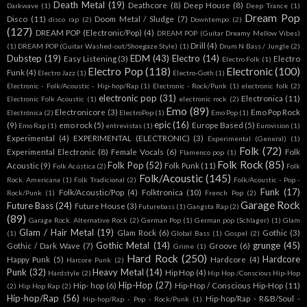
Death Metal
(19)
Deathcore
(8)
Deep House
(8)
Darkwave
(1)
Deep Trance
(1)
Dream Pop
Disco
(11)
Doom Metal / Sludge
(7)
disco rap
(2)
Downtempo
(2)
(127)
DREAM POP (Electronic/Pop)
(4)
DREAM POP (Guitar Dreamy Mellow Vibes)
Drill
(4)
(1)
DREAM POP (Guitar Washed-out/Shoegaze Style)
(1)
Drum N Bass / Jungle
(2)
Dubstep
(19)
EDM
(43)
Electro
(14)
Easy Listening
(3)
Electro
Electro Folk
(1)
Electro Pop
(118)
Electronic
(100)
Funk
(4)
Electro Jazz
(1)
Electro-Goth
(1)
Electronic - Folk/Acoustic - Hip-hop/Rap
(1)
Electronic - Rock/Punk
(1)
electronic folk
(2)
electronic pop
(31)
Electronica
(11)
Electronic Folk Acoustic
(1)
electronic rock
(2)
Emo
(89)
Electronicore
(3)
Emo Pop Rock
Electrónica
(2)
ElectroPop
(1)
Emo Pop
(1)
epic
(16)
(9)
emo rock
(5)
Europe Based
(5)
Emo Rap
(1)
entrevistas
(1)
Eurovision
(1)
Experimental
(4)
EXPERIMENTAL (ELECTRONIC)
(3)
Experimental (General)
(1)
Folk
(72)
Experimental Electronic
(8)
Female Vocals
(6)
Folk
Flamenco pop
(1)
Folk Rock
(85)
Folk Pop
(52)
Acoustic
(9)
Folk Punk
(11)
Folk Acústica
(2)
Folk
Folk/Acoustic
(145)
Rock. Americana
(1)
Folk Tradicional
(2)
Folk/Acoustic - Pop -
Funk
(17)
Folk/Acoustic/Pop
(4)
Folktronica
(10)
Rock/Punk
(1)
French Pop
(2)
Garage Rock
Future Bass
(24)
Future House
(3)
Futurebass
(1)
Gangsta Rap
(2)
(89)
Garage Rock. Alternative Rock
(2)
German Pop
(1)
German pop (Schlager)
(1)
Glam
Glam / Hair Metal
(19)
Glam Rock
(6)
Gothic
(3)
(1)
Global Bass
(1)
Gospel
(2)
Gothic Metal
(14)
grunge
(45)
Gothic / Dark Wave
(7)
Groove
(6)
Grime
(1)
Hard Rock
(250)
Hardcore
Happy Punk
(5)
Hardcore
(4)
Harcore Punk
(2)
Punk
(32)
Heavy Metal
(14)
Hip Hop
(4)
Hardstyle
(2)
Hip Hop /Conscious Hip-Hop
Hip-Hop
(27)
Hip- hop
(6)
Hip-Hop / Conscious Hip-Hop
(11)
(2)
Hip Hop Rap
(2)
Hip-hop/Rap
(56)
Hip-hop/Rap - R&B/Soul -
Hip-hop/Rap - Pop - Rock/Punk
(1)