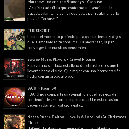
Matthew Lee and the Standbys - Carousel
Acaricia cada fibra que conforma tu esencia con la
espectacular gama sónica que estás por recibir al darle
play a " Carousel ", ...
THE SECRET
Este es el momento perfecto para que te sientes y dejes
que la emotividad te consuma : La añoranza y la paz
convergerá en nuestros pensamien...
Swamp Music Players - Crowd Pleaser
Este verano sin duda está lleno de vibras feroces que te
llevarán hacia el cielo. Que mejor con una interpretación
hecha con un propósito ép...
BAÏKI – KosmoX
¡ BAÏKI nos comparte una genial rola que hace eco de
conciencia de una forma espectacular! En esta ocasión
deberías darle un vistazo a esta...
Nessa Ruane Dalton - Love Is All Around (At Christmas
Time)
Difunde la alegría y la buena vibra que la Navidad trae