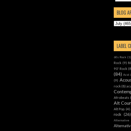
BLOG A
LABEL 
60s Rock
(1
Rock
(9)
8
90' Rock
(
(84)
Acid 
Acous
(9)
rock
(8)
ac
Contemp
Afrobeats
Alt Cou
Alt Pop.
(4)
rock
(26)
Alternative
Alternat