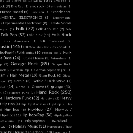
ore
(3)
ElectroPop
(1)
Emo Pop
(1)
ock
(9)
emo rock
(5)
Emo Rap
(1)
entrevistas
(1)
Europe Based
(5)
Experimental
Eurovision
(1)
RIMENTAL (ELECTRONIC)
(3)
Experimental
Experimental Electronic
(8)
Female Vocals
1)
Folk
(72)
Folk Acoustic
(9)
co pop
(1)
Folk
Folk Rock
Folk Pop
(52)
Folk Punk
(11)
k Rock. Americana
(1)
Folk Tradicional
(2)
ustic
(145)
Folk/Acoustic - Pop - Rock/Punk
(1)
Funk
tic/Pop
(4)
Folktronica
(10)
French Pop
(2)
re Bass
(24)
Future House
(3)
Futurebass
(1)
Garage Rock
(89)
p
(2)
Garage Rock.
 Rock
(2)
German Pop
(1)
German pop (Schlager)
(1)
lam / Hair Metal
(19)
Glam Rock
(6)
Global
Gothic
(3)
Gothic / Dark Wave
(7)
spel
(2)
tal
(14)
grunge
(45)
Groove
(6)
Grime
(1)
Hard Rock
(250)
k
(5)
Harcore Punk
(2)
Hardcore Punk
(32)
Heavy
(4)
Hardstyle
(2)
)
Hip Hop
(4)
Hip Hop /Conscious Hip-Hop
(2)
Hip
Hip-Hop
(27)
Hip- hop
(6)
Hip-Hop /
2)
Hip-hop/Rap
(56)
 Hip-Hop
(11)
Hip-hop/Rap
Hip-hop/Rap - R&B/Soul -
ock/Punk
(1)
Holiday Music
(31)
itual
(3)
Horrorcore / Trap
ouse
(9)
House (Old-school)
(10)
hyper pop
(1)