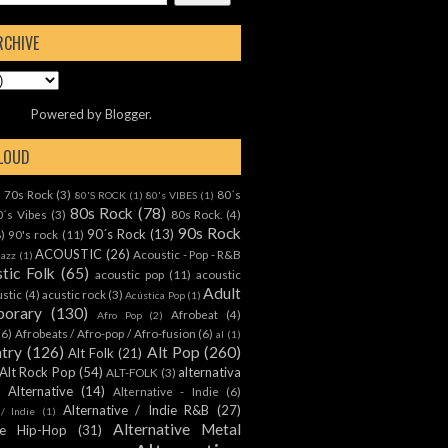
RCHIVE
Powered by
Blogger
.
CLOUD
70s Rock
(3)
80´s
)
80'S ROCK
(1)
80's VIBES
(1)
80s Rock
(78)
0´s Vibes
(3)
80s Rock.
(4)
90s Rock
90´s Rock
(13)
8)
90's rock
(11)
ACOUSTIC
(26)
Acoustic - Pop - R&B
Jazz
(1)
tic Folk
(65)
acoustic pop
(11)
acoustic
Adult
ustic
(4)
acustic rock
(3)
Acústica Pop
(1)
orary
(130)
Afrobeat
(4)
Afro Pop
(2)
(6)
Afrobeats / Afro-pop / Afro-fusion
(6)
al
(1)
ntry
(126)
Alt Pop
(260)
Alt Folk
(21)
Alt Rock Pop
(54)
alternativa
ALT-FOLK
(3)
Alternative
(14)
Alternative - Indie
(6)
Alternative / Indie R&B
(27)
 / Indie
(1)
Alternative Metal
ive Hip-Hop
(31)