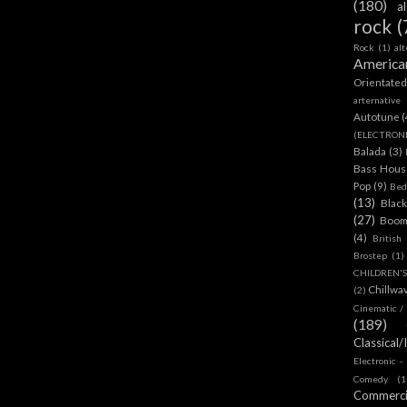
(180)
a
rock
(
Rock
(1)
al
America
Orientate
arternative
Autotune
(
(ELECTRON
Balada
(3)
Bass House
Pop
(9)
Bed
(13)
Blac
(27)
Boom
(4)
British
Brostep
(1)
CHILDREN'
Chillwa
(2)
Cinematic /
(189)
Classical/
Electronic -
Comedy
(1
Commerc