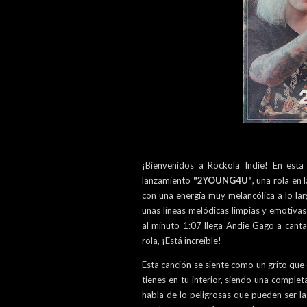
¡Bienvenidos a Rockola Indie! En esta 
lanzamiento
"2YOUNG4U"
, una rola en
con una energía muy melancólica a lo larg
unas líneas melódicas limpias y emotiva
al minuto 1:07 llega Andie Gago a canta
rola, ¡Está increíble!
Esta canción se siente como un grito qu
tienes en tu interior, siendo una complet
habla de lo peligrosas que pueden ser l