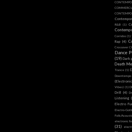
CONTEMPO
COMMERC
CONTEMPOR
Contempo
C
R&B
(1)
Contemp
Corridos
(1)
C
Rap
(4)
Crossover Cl
Dance 
(19)
Dark 
Death Me
D
Trance
(1)
Downtempo
(Electroni
Vibes)
(1)
D
Drill
(4)
D
Listening
Electro Fu
Electro-Got
Folk/Acoust
electronic fo
(31)
elect