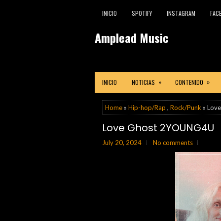
INICIO
SPOTIFY
INSTAGRAM
FAC
Amplead Music
»
»
INICIO
NOTICIAS
CONTENIDO
Home
»
Hip-hop/Rap
,
Rock/Punk
» Lov
Love Ghost 2YOUNG4U
July 20, 2024
No comments