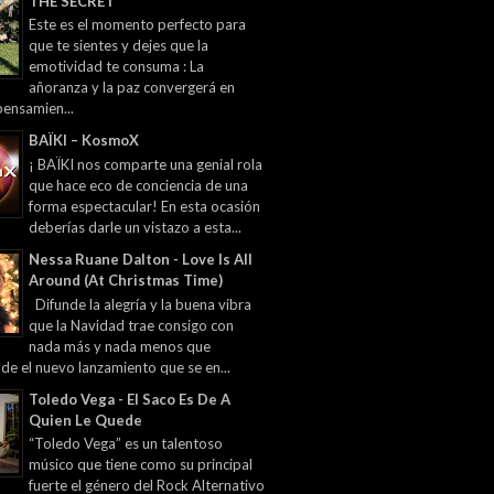
THE SECRET
Este es el momento perfecto para
que te sientes y dejes que la
emotividad te consuma : La
añoranza y la paz convergerá en
pensamien...
BAÏKI – KosmoX
¡ BAÏKI nos comparte una genial rola
que hace eco de conciencia de una
forma espectacular! En esta ocasión
deberías darle un vistazo a esta...
Nessa Ruane Dalton - Love Is All
Around (At Christmas Time)
Difunde la alegría y la buena vibra
que la Navidad trae consigo con
nada más y nada menos que
 de el nuevo lanzamiento que se en...
Toledo Vega - El Saco Es De A
Quien Le Quede
“Toledo Vega” es un talentoso
músico que tiene como su principal
fuerte el género del Rock Alternativo