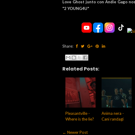
Love Ghost junto con Andie Gago nos 
"2 YOUNG4U"
Share:
Related Posts:
Pleasantville -
Anima nera -
Where is the lie?
Cani randagi
← Newer Post