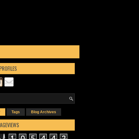
PROFILES
r
Tags
Blog Archives
PAGEVIEWS
1
0
5
4
4
3