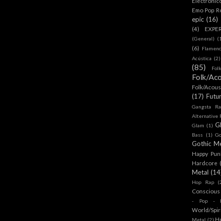
Electronic
Emo Pop R
epic
(16)
(4)
EXPE
(General)
(
(6)
Flamen
Acústica
(2)
(85)
Fol
Folk/Aco
Folk/Acous
(17)
Futu
Gangsta Ra
Alternative
G
Glam
(1)
Bass
(1)
Go
Gothic Me
Happy Pun
Hardcore
Metal
(14
Hop Rap
(
Conscious
- Pop - R
World/Spir
H
Metal
(2)