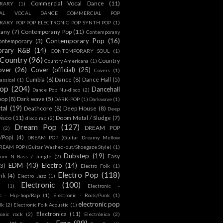
Commercial Vocal Dance
(11)
RARY
(1)
IAL VOCAL DANCE COMMERCIAL POP
ARY POP POP ELECTRONIC POP SYNTH POP
(1)
rany
(7)
Contemporany Pop
(11)
Contemporany
Contemporary Pop
(16)
ontemporary
(3)
orary R&B
(14)
CONTEMPORARY SOUL
(1)
Country
(96)
Country
Country Americana
(1)
over
(26)
Cover (official)
(25)
Covers
(1)
Cumbia
(6)
Dance
(8)
Dance Hall
(5)
assical
(1)
Pop
(204)
Dancehall
Dance Pop Nu-disco
(2)
pop
(8)
Dark wave
(5)
DARK-POP
(1)
Darkwave
(1)
tal
(19)
Deathcore
(8)
Deep House
(8)
Deep
isco
(11)
Doom Metal / Sludge
(7)
disco rap
(2)
Dream Pop
(127)
DREAM POP
(2)
c/Pop)
(4)
DREAM POP (Guitar Dreamy Mellow
REAM POP (Guitar Washed-out/Shoegaze Style)
(1)
Dubstep
(19)
Easy
rum N Bass / Jungle
(2)
EDM
(43)
Electro
(14)
(3)
Electro Folk
(1)
Electro Pop
(118)
nk
(4)
Electro Jazz
(1)
Electronic
(100)
h
(1)
Electronic -
ic - Hip-hop/Rap
(1)
Electronic - Rock/Punk
(1)
electronic pop
lk
(2)
Electronic Folk Acoustic
(1)
Electronica
(11)
ronic rock
(2)
Electrónica
(2)
Emo
(89)