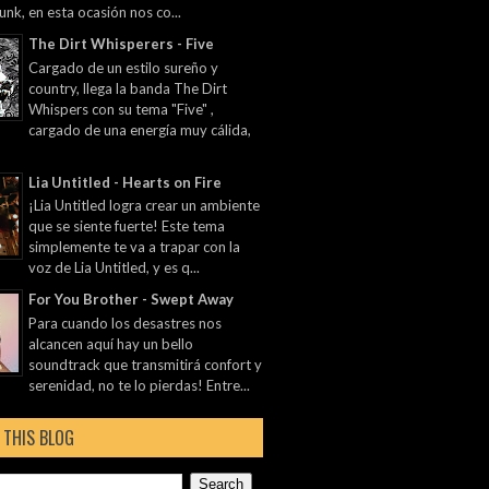
unk, en esta ocasión nos co...
The Dirt Whisperers - Five
Cargado de un estilo sureño y
country, llega la banda The Dirt
Whispers con su tema "Five" ,
cargado de una energía muy cálida,
Lia Untitled - Hearts on Fire
¡Lia Untitled logra crear un ambiente
que se siente fuerte! Este tema
simplemente te va a trapar con la
voz de Lia Untitled, y es q...
For You Brother - Swept Away
Para cuando los desastres nos
alcancen aquí hay un bello
soundtrack que transmitirá confort y
serenidad, no te lo pierdas! Entre...
 THIS BLOG