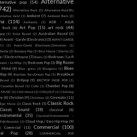
Alternative
lternative pop
(54)
742)
Alternative Rock.
(2)
Alternative Rock90s
Ambient
(7)
ternative rockl
(1)
Ambient Rock
(2)
na
(114)
AOR - Adult
Anthemic
(1)
Art Pop
(15)
art rock
(44)
d Rock
(6)
Australian Based
(3)
 pop
(1)
Asian Based
(2)
4)
Avant - Garde (Electronic)
(3)
AVANT-GARDE
IC)
(1)
Avant-Garde (Electronic).Electronic
(1)
Banda
(2)
Baroque Pop
(1)
Bass House / Electro
(2)
 / Electro House
(7)
Bedroom / Lo-fi
Beats
(2)
Big Room
Bedroom Pop
(3)
room / Lo-fiPop
(1)
Blues
k Metal
(4)
Blue -grass
(1)
Bluegrass
(1)
Bap
(4)
Breakbeat
Brazilian BassDream Pop
(1)
Britpop
(9)
 Based
(1)
BRITPOP INDIE POP
(1)
Chamber Pop
(8)
Canadian Based
(1)
Cello
(1)
S MUSIC
(1)
Chill House
(1)
CHILLOUT
(1)
Chillstep
ve
(4)
Christian
(9)
Cinematic
(11)
Christmas
(2)
Classic Rock
Clasic Rock
(5)
 Epic Music
(2)
Classic Sound
(18)
classical
(8)
Instrumental
(35)
Classical/Instrumental -
Cloud Hop / Emo Hip-Hop
(9)
 Folk/Acoustic
(1)
Commercial
(100)
Comercial
(11)
)
ial Pop
(28)
COMMERCIAL POP