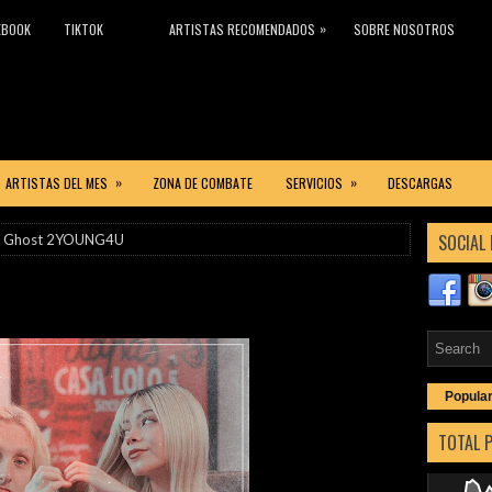
»
EBOOK
TIKTOK
ARTISTAS RECOMENDADOS
SOBRE NOSOTROS
»
»
ARTISTAS DEL MES
ZONA DE COMBATE
SERVICIOS
DESCARGAS
SOCIAL 
e Ghost 2YOUNG4U
Popula
TOTAL 