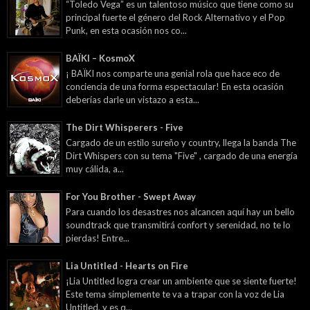
“Toledo Vega” es un talentoso músico que tiene como su
principal fuerte el género del Rock Alternativo y el Pop
Punk, en esta ocasión nos co...
BAÏKI – KosmoX
¡ BAÏKI nos comparte una genial rola que hace eco de
conciencia de una forma espectacular! En esta ocasión
deberías darle un vistazo a esta...
The Dirt Whisperers - Five
Cargado de un estilo sureño y country, llega la banda The
Dirt Whispers con su tema "Five" , cargado de una energía
muy cálida, a...
For You Brother - Swept Away
Para cuando los desastres nos alcancen aquí hay un bello
soundtrack que transmitirá confort y serenidad, no te lo
pierdas! Entre...
Lia Untitled - Hearts on Fire
¡Lia Untitled logra crear un ambiente que se siente fuerte!
Este tema simplemente te va a trapar con la voz de Lia
Untitled, y es q...