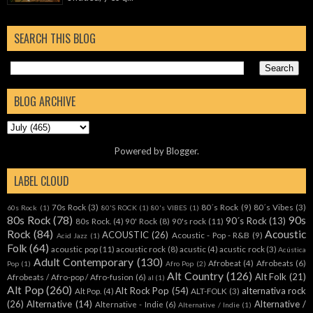
SEARCH THIS BLOG
BLOG ARCHIVE
Powered by
Blogger
.
LABEL CLOUD
70s Rock
(3)
80´s Rock
(9)
80´s Vibes
(3)
60s Rock
(1)
80'S ROCK
(1)
80's VIBES
(1)
80s Rock
(78)
90s
90´s Rock
(13)
80s Rock.
(4)
90' Rock
(8)
90's rock
(11)
Rock
(84)
Acoustic
ACOUSTIC
(26)
Acoustic - Pop - R&B
(9)
Acid Jazz
(1)
Folk
(64)
acoustic pop
(11)
acoustic rock
(8)
acustic
(4)
acustic rock
(3)
Acústica
Adult Contemporary
(130)
Afrobeat
(4)
Afrobeats
(6)
Pop
(1)
Afro Pop
(2)
Alt Country
(126)
Alt Folk
(21)
Afrobeats / Afro-pop / Afro-fusion
(6)
al
(1)
Alt Pop
(260)
Alt Rock Pop
(54)
alternativa rock
Alt Pop.
(4)
ALT-FOLK
(3)
(26)
Alternative
(14)
Alternative /
Alternative - Indie
(6)
Alternative / Indie
(1)