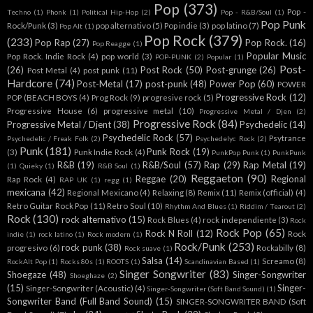
Pop
(373)
Pop -
Techno
(1)
Phonk
(1)
Political Hip-Hop
(2)
Pop - R&B/Soul
(1)
Pop Punk
Rock/Punk
(3)
pop alternativo
(5)
Pop indie
(3)
pop latino
(7)
Pop Alt
(1)
Pop Rock
(379)
(233)
Pop Rap
(27)
Pop Rock.
(16)
Pop Reagge
(1)
Popular Music
Pop Rock. Indie Rock
(4)
pop world
(3)
POP-PUNK
(2)
Popular
(1)
Post-
(26)
Post Rock
(50)
Post-grunge
(26)
Post Metal
(4)
post punk
(11)
Hardcore
(74)
Post-Metal
(17)
post-punk
(48)
Power Pop
(60)
POWER
Progressive Rock
(12)
POP (BEACH BOYS
(4)
Prog Rock
(9)
progresive rock
(5)
Progressive House
(6)
progressive metal
(10)
Progressive Metal / Djen
(2)
Progressive Rock
(84)
Progressive Metal / Djent
(38)
Psychedelic
(14)
Psychedelic Rock
(57)
Psytrance
Psychedelic / Freak Folk
(2)
Psychedelyc Rock
(2)
Punk
(181)
Punk Rock
(19)
(3)
Punk Indie Rock
(4)
PunkPop Punk
(1)
PunkPunk
R&B
(19)
R&B/Soul
(57)
Rap
(29)
Rap Metal
(19)
(1)
Quieky
(1)
R&B Soul
(1)
Reggaeton
(90)
Reggae
(20)
Regional
Rap Rock
(4)
RAP UK
(1)
regg
(1)
mexicana
(42)
Regional Mexicano
(4)
Relaxing
(8)
Remix
(11)
Remix (official)
(4)
Retro Guitar Rock Pop
(11)
Retro Soul
(10)
Rhythm And Blues
(1)
Riddim / Tearout
(2)
Rock
(130)
rock alternativo
(15)
Rock Blues
(4)
rock independiente
(3)
Rock
Rock Pop
(65)
Rock N Roll
(12)
Rock
indie
(1)
rock latino
(1)
Rock modern
(1)
Rock/Punk
(253)
rock punk
(38)
progresivo
(6)
Rockabilly
(8)
Rock suave
(1)
Salsa
(14)
Screamo
(8)
RockAlt Pop
(1)
Rocks 80s
(1)
ROOTS
(1)
Scandinavian Based
(1)
Singer Songwriter
(83)
Shoegaze
(48)
Singer-Songwriter
Shoeghaze
(2)
(15)
Singer-
Singer-Songwriter (Acoustic)
(4)
Singer-Songwriter (Soft Band Sound)
(1)
Songwriter Band (Full Band Sound)
(15)
SINGER-SONGWRITER BAND (Soft