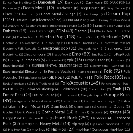
Dancehall
(19)
Dark pop
(8)
Dark wave
(5)
Dance Pop Nu-disco
(2)
DARK-POP
(1)
Death Metal
(19)
Deathcore
(8)
Deep House
(8)
Darkwave
(1)
Deep Trance
(1)
Dream Pop
Disco
(11)
Doom Metal / Sludge
(7)
disco rap
(2)
Downtempo
(2)
(127)
DREAM POP (Electronic/Pop)
(4)
DREAM POP (Guitar Dreamy Mellow Vibes)
Drill
(4)
(1)
DREAM POP (Guitar Washed-out/Shoegaze Style)
(1)
Drum N Bass / Jungle
(2)
Dubstep
(19)
EDM
(43)
Electro
(14)
Easy Listening
(3)
Electro
Electro Folk
(1)
Electro Pop
(118)
Electronic
(99)
Funk
(4)
Electro Jazz
(1)
Electro-Goth
(1)
Electronic - Folk/Acoustic - Hip-hop/Rap
(1)
Electronic - Rock/Punk
(1)
electronic folk
(2)
electronic pop
(31)
Electronica
(11)
Electronic Folk Acoustic
(1)
electronic rock
(2)
Emo
(89)
Electronicore
(3)
Emo Pop Rock
Electrónica
(2)
ElectroPop
(1)
Emo Pop
(1)
epic
(16)
(9)
emo rock
(5)
Europe Based
(5)
Emo Rap
(1)
entrevistas
(1)
Eurovision
(1)
Experimental
(4)
EXPERIMENTAL (ELECTRONIC)
(3)
Experimental (General)
(1)
Folk
(72)
Experimental Electronic
(8)
Female Vocals
(6)
Folk
Flamenco pop
(1)
Folk Rock
(85)
Folk Pop
(52)
Acoustic
(9)
Folk Punk
(11)
Folk Acústica
(2)
Folk
Folk/Acoustic
(145)
Rock. Americana
(1)
Folk Tradicional
(2)
Folk/Acoustic - Pop -
Funk
(17)
Folk/Acoustic/Pop
(4)
Folktronica
(10)
Rock/Punk
(1)
French Pop
(2)
Garage Rock
Future Bass
(24)
Future House
(3)
Futurebass
(1)
Gangsta Rap
(2)
(89)
Garage Rock. Alternative Rock
(2)
German Pop
(1)
German pop (Schlager)
(1)
Glam
Glam / Hair Metal
(19)
Glam Rock
(6)
Gothic
(3)
(1)
Global Bass
(1)
Gospel
(2)
Gothic Metal
(14)
grunge
(45)
Gothic / Dark Wave
(7)
Groove
(6)
Grime
(1)
Hard Rock
(250)
Hardcore
Happy Punk
(5)
Hardcore
(4)
Harcore Punk
(2)
Punk
(32)
Heavy Metal
(14)
Hip Hop
(3)
Hardstyle
(2)
Hip Hop /Conscious Hip-Hop
Hip-Hop
(27)
Hip- hop
(6)
Hip-Hop / Conscious Hip-Hop
(11)
(2)
Hip Hop Rap
(2)