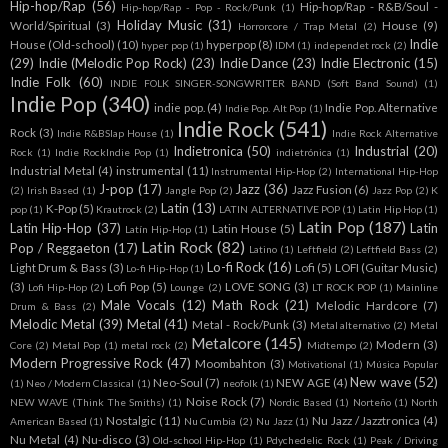
Hip-hop/Rap
(56)
Hip-hop/Rap - R&B/Soul -
Hip-hop/Rap - Pop - Rock/Punk
(1)
Holiday Music
(31)
World/Spiritual
(3)
House
(9)
Horrorcore / Trap Metal
(2)
Indie
House (Old-school)
(10)
hyperpop
(8)
hyper pop
(1)
IDM
(1)
independet rock
(2)
(29)
Indie (Melodic Pop Rock)
(23)
Indie Dance
(23)
Indie Electronic
(15)
Indie Folk
(60)
INDIE FOLK SINGER-SONGWRITER BAND (Soft Band Sound)
(1)
Indie Pop
(340)
indie pop.
(4)
Indie Pop. Alternative
Indie Pop. Alt Pop
(1)
Indie Rock
(541)
Rock
(3)
Indie R&BSlap House
(1)
Indie Rock Alternative
Indietronica
(50)
Industrial
(20)
Rock
(1)
Indie RockIndie Pop
(1)
indietrónica
(1)
Industrial Metal
(4)
instrumental
(11)
Instrumental Hip-Hop
(2)
International Hip-Hop
J-pop
(17)
Jazz
(36)
Jazz Fusion
(6)
(2)
Irish Based
(1)
Jangle Pop
(2)
Jazz Pop
(2)
K
Latin
(13)
K-Pop
(5)
pop
(1)
Krautrock
(2)
LATIN ALTERNATIVE POP
(1)
Latin Hip Hop
(1)
Latin Pop
(187)
Latin Hip-Hop
(37)
Latin
Latin House
(5)
Latín Hip-Hop
(1)
Latin Rock
(82)
Pop / Reggaeton
(17)
Latino
(1)
Leftfield
(2)
Leftfield Bass
(2)
Lo-fi Rock
(16)
Light Drum & Bass
(3)
Lofi
(5)
LOFI (Guitar Music)
Lo-fi Hip-Hop
(1)
(3)
Lofi Pop
(5)
LOVE SONG
(3)
Lofi Hip-Hop
(2)
Lounge
(2)
LT ROCK POP
(1)
Mainline
Male Vocals
(12)
Math Rock
(21)
Melodic Hardcore
(7)
Drum & Bass
(2)
Melodic Metal
(39)
Metal
(41)
Metal - Rock/Punk
(3)
Metal alternativo
(2)
Metal
Metalcore
(145)
Modern
(3)
Core
(2)
Metal Pop
(1)
metal rock
(2)
Midtempo
(2)
Modern Progressive Rock
(47)
Moombahton
(3)
Motivational
(1)
Música Popular
New wave
(52)
Neo-Soul
(7)
NEW AGE
(4)
(1)
Neo / Modern Classical
(1)
neofolk
(1)
Noise Rock
(7)
NEW WAVE (Think The Smiths)
(1)
Nordic Based
(1)
Norteño
(1)
North
Nostalgic
(11)
Nu Jazz / Jazztronica
(4)
American Based
(1)
Nu Cumbia
(2)
Nu Jazz
(1)
Nu Metal
(4)
Nu-disco
(3)
Old-school Hip-Hop
(1)
Pdychedelic Rock
(1)
Peak / Driving