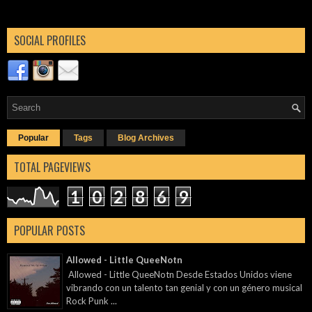
SOCIAL PROFILES
Popular
Tags
Blog Archives
TOTAL PAGEVIEWS
1
0
2
8
6
9
POPULAR POSTS
Allowed - Little QueeNotn
Allowed - Little QueeNotn Desde Estados Unidos viene
vibrando con un talento tan genial y con un género musical
Rock Punk ...