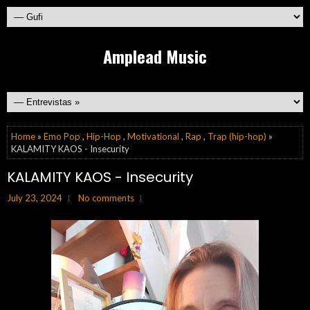
Amplead Music
Home
»
Emo Pop
,
Hip-Hop
,
Motivational
,
Rap
,
Trap (hip-hop)
»
KALAMITY KAOS - Insecurity
KALAMITY KAOS - Insecurity
July 23, 2024
No comments