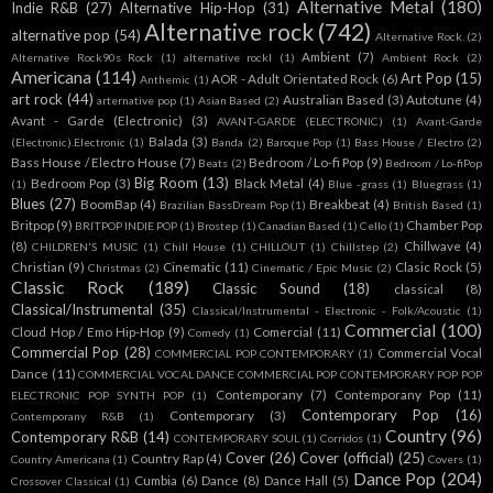
Alternative Metal
(180)
Indie R&B
(27)
Alternative Hip-Hop
(31)
Alternative rock
(742)
alternative pop
(54)
Alternative Rock.
(2)
Ambient
(7)
Alternative Rock90s Rock
(1)
alternative rockl
(1)
Ambient Rock
(2)
Americana
(114)
Art Pop
(15)
AOR - Adult Orientated Rock
(6)
Anthemic
(1)
art rock
(44)
Australian Based
(3)
Autotune
(4)
arternative pop
(1)
Asian Based
(2)
Avant - Garde (Electronic)
(3)
AVANT-GARDE (ELECTRONIC)
(1)
Avant-Garde
Balada
(3)
(Electronic).Electronic
(1)
Banda
(2)
Baroque Pop
(1)
Bass House / Electro
(2)
Bass House / Electro House
(7)
Bedroom / Lo-fi Pop
(9)
Beats
(2)
Bedroom / Lo-fiPop
Big Room
(13)
Bedroom Pop
(3)
Black Metal
(4)
(1)
Blue -grass
(1)
Bluegrass
(1)
Blues
(27)
BoomBap
(4)
Breakbeat
(4)
Brazilian BassDream Pop
(1)
British Based
(1)
Britpop
(9)
Chamber Pop
BRITPOP INDIE POP
(1)
Brostep
(1)
Canadian Based
(1)
Cello
(1)
(8)
Chillwave
(4)
CHILDREN'S MUSIC
(1)
Chill House
(1)
CHILLOUT
(1)
Chillstep
(2)
Christian
(9)
Cinematic
(11)
Clasic Rock
(5)
Christmas
(2)
Cinematic / Epic Music
(2)
Classic Rock
(189)
Classic Sound
(18)
classical
(8)
Classical/Instrumental
(35)
Classical/Instrumental - Electronic - Folk/Acoustic
(1)
Commercial
(100)
Cloud Hop / Emo Hip-Hop
(9)
Comercial
(11)
Comedy
(1)
Commercial Pop
(28)
Commercial Vocal
COMMERCIAL POP CONTEMPORARY
(1)
Dance
(11)
COMMERCIAL VOCAL DANCE COMMERCIAL POP CONTEMPORARY POP POP
Contemporany
(7)
Contemporany Pop
(11)
ELECTRONIC POP SYNTH POP
(1)
Contemporary Pop
(16)
Contemporary
(3)
Contemporany R&B
(1)
Country
(96)
Contemporary R&B
(14)
CONTEMPORARY SOUL
(1)
Corridos
(1)
Cover
(26)
Cover (official)
(25)
Country Rap
(4)
Country Americana
(1)
Covers
(1)
Dance Pop
(204)
Cumbia
(6)
Dance
(8)
Dance Hall
(5)
Crossover Classical
(1)