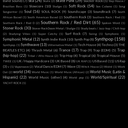
ska
(24)
Skate Punk
(39)
Band Sound)
(7)
Slacker Rock
(5)
Skate
(2)
Slap House /
Soft Rock
(54)
Slowcore
(10)
Brazilian Bass
(1)
Sludge
(1)
Son Cubano
(1)
Song
Soul
(16)
SOUL ROCK
(9)
Soundscape
(3)
Soundtrack
(7)
Songwriter
(1)
South
Southern Rock
(3)
African Based
(1)
South American Based
(2)
Southern Rock / Red
(1)
Southern Rock / Red Dirt
(65)
Southern Rock / Red D
(2)
Spoken Word
(1)
Stoner Rock
(30)
Stoner RockDoom Metal / Sludge
(1)
Study beats / Jazz-hop / Chill-hop
Surf Rock
(7)
(2)
Studying Vibes
(1)
Super Catchy
(1)
Swing
(1)
Symphonic
(1)
Synthpop
(158)
Symphonic Metal
(12)
Synth Indie Rock
(10)
Synth Pop
(8)
Synthwave
(13)
Tech House
(4)
Techno
(3)
THE
Synthpop.
(1)
tAlternative Metal
(1)
Trance
(17)
Trap
BEATLES ETC)
(4)
Thrash Metal
(6)
Trap
(9)
Trap (EDM)
(5)
(hip-hop)
(22)
Trip-Hop
(4)
Tropical
(6)
Tropical House
(5)
Tribal / Afro House
(2)
UK / Happy Hardcore
(3)
UK Based
(8)
US Based
(11)
US Rap
TWEE
(1)
UK RAP
(1)
(3)
Vocal Dance/EDM
(7)
Wave
(3)
v
(1)
Vaporwave
(2)
Witch House
(2)
Wolrd
(1)
Work
world
(34)
World Music (Latin &
Out
(2)
World Music
(1)
World Music (African)
(2)
Hispanic)
(22)
World/Spiritual
(22)
World Music (other)
(4)
World pop
(1)
YACHT ROCK
(1)