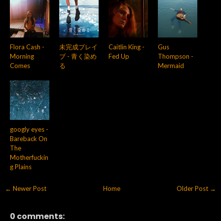
Flora Cash -
未完成ブレイ
Caitlin King -
Gus
Morning
ブ - 青く染め
Fed Up
Thompson -
Comes
る
Mermaid
googly eyes -
Bareback On
The
Motherfuckin
g Plains
← Newer Post
Home
Older Post →
0 comments: