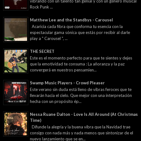
vibrando con un talento tan genial y con un género musical
Rock Punk ...
Matthew Lee and the Standbys - Carousel
Acaricia cada fibra que conforma tu esencia con la
espectacular gama sónica que estás por recibir al darle
play a " Carousel ", ...
THE SECRET
Este es el momento perfecto para que te sientes y dejes
que la emotividad te consuma : La añoranza y la paz
convergerá en nuestros pensamien...
Swamp Music Players - Crowd Pleaser
Este verano sin duda está lleno de vibras feroces que te
llevarán hacia el cielo. Que mejor con una interpretación
hecha con un propósito ép...
Nessa Ruane Dalton - Love Is All Around (At Christmas
Time)
Difunde la alegría y la buena vibra que la Navidad trae
consigo con nada más y nada menos que sintonizar de el
nuevo lanzamiento que se en...