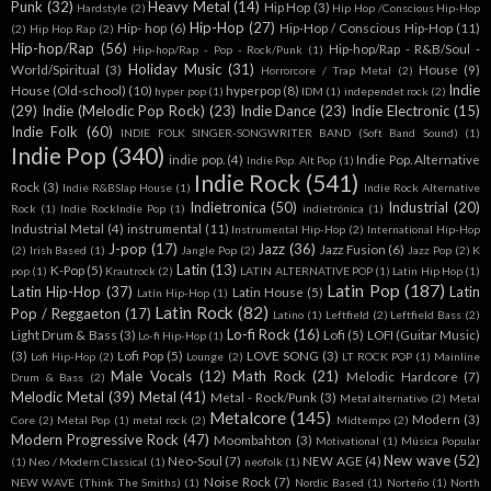
Punk
(32)
Heavy Metal
(14)
Hip Hop
(3)
Hardstyle
(2)
Hip Hop /Conscious Hip-Hop
Hip-Hop
(27)
Hip- hop
(6)
Hip-Hop / Conscious Hip-Hop
(11)
(2)
Hip Hop Rap
(2)
Hip-hop/Rap
(56)
Hip-hop/Rap - R&B/Soul -
Hip-hop/Rap - Pop - Rock/Punk
(1)
Holiday Music
(31)
World/Spiritual
(3)
House
(9)
Horrorcore / Trap Metal
(2)
Indie
House (Old-school)
(10)
hyperpop
(8)
hyper pop
(1)
IDM
(1)
independet rock
(2)
(29)
Indie (Melodic Pop Rock)
(23)
Indie Dance
(23)
Indie Electronic
(15)
Indie Folk
(60)
INDIE FOLK SINGER-SONGWRITER BAND (Soft Band Sound)
(1)
Indie Pop
(340)
indie pop.
(4)
Indie Pop. Alternative
Indie Pop. Alt Pop
(1)
Indie Rock
(541)
Rock
(3)
Indie R&BSlap House
(1)
Indie Rock Alternative
Indietronica
(50)
Industrial
(20)
Rock
(1)
Indie RockIndie Pop
(1)
indietrónica
(1)
Industrial Metal
(4)
instrumental
(11)
Instrumental Hip-Hop
(2)
International Hip-Hop
J-pop
(17)
Jazz
(36)
Jazz Fusion
(6)
(2)
Irish Based
(1)
Jangle Pop
(2)
Jazz Pop
(2)
K
Latin
(13)
K-Pop
(5)
pop
(1)
Krautrock
(2)
LATIN ALTERNATIVE POP
(1)
Latin Hip Hop
(1)
Latin Pop
(187)
Latin Hip-Hop
(37)
Latin
Latin House
(5)
Latín Hip-Hop
(1)
Latin Rock
(82)
Pop / Reggaeton
(17)
Latino
(1)
Leftfield
(2)
Leftfield Bass
(2)
Lo-fi Rock
(16)
Light Drum & Bass
(3)
Lofi
(5)
LOFI (Guitar Music)
Lo-fi Hip-Hop
(1)
(3)
Lofi Pop
(5)
LOVE SONG
(3)
Lofi Hip-Hop
(2)
Lounge
(2)
LT ROCK POP
(1)
Mainline
Male Vocals
(12)
Math Rock
(21)
Melodic Hardcore
(7)
Drum & Bass
(2)
Melodic Metal
(39)
Metal
(41)
Metal - Rock/Punk
(3)
Metal alternativo
(2)
Metal
Metalcore
(145)
Modern
(3)
Core
(2)
Metal Pop
(1)
metal rock
(2)
Midtempo
(2)
Modern Progressive Rock
(47)
Moombahton
(3)
Motivational
(1)
Música Popular
New wave
(52)
Neo-Soul
(7)
NEW AGE
(4)
(1)
Neo / Modern Classical
(1)
neofolk
(1)
Noise Rock
(7)
NEW WAVE (Think The Smiths)
(1)
Nordic Based
(1)
Norteño
(1)
North