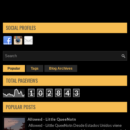
SOCIAL PROFILES
Popular
Tags
Blog Archives
TOTAL PAGEVIEWS
1
0
2
8
4
3
POPULAR POSTS
Allowed - Little QueeNotn
Allowed - Little QueeNotn Desde Estados Unidos viene