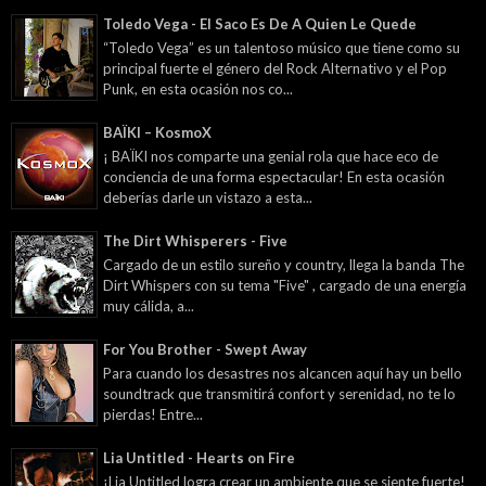
Toledo Vega - El Saco Es De A Quien Le Quede
“Toledo Vega” es un talentoso músico que tiene como su
principal fuerte el género del Rock Alternativo y el Pop
Punk, en esta ocasión nos co...
BAÏKI – KosmoX
¡ BAÏKI nos comparte una genial rola que hace eco de
conciencia de una forma espectacular! En esta ocasión
deberías darle un vistazo a esta...
The Dirt Whisperers - Five
Cargado de un estilo sureño y country, llega la banda The
Dirt Whispers con su tema "Five" , cargado de una energía
muy cálida, a...
For You Brother - Swept Away
Para cuando los desastres nos alcancen aquí hay un bello
soundtrack que transmitirá confort y serenidad, no te lo
pierdas! Entre...
Lia Untitled - Hearts on Fire
¡Lia Untitled logra crear un ambiente que se siente fuerte!