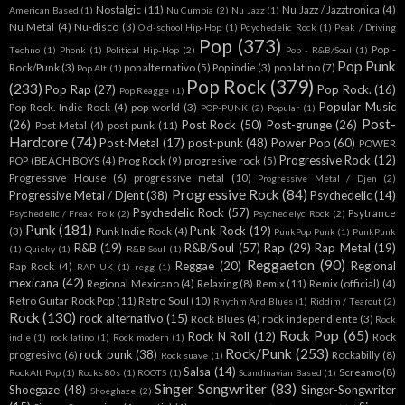
Nostalgic
(11)
Nu Jazz / Jazztronica
(4)
American Based
(1)
Nu Cumbia
(2)
Nu Jazz
(1)
Nu Metal
(4)
Nu-disco
(3)
Old-school Hip-Hop
(1)
Pdychedelic Rock
(1)
Peak / Driving
Pop
(373)
Pop -
Techno
(1)
Phonk
(1)
Political Hip-Hop
(2)
Pop - R&B/Soul
(1)
Pop Punk
Rock/Punk
(3)
pop alternativo
(5)
Pop indie
(3)
pop latino
(7)
Pop Alt
(1)
Pop Rock
(379)
(233)
Pop Rap
(27)
Pop Rock.
(16)
Pop Reagge
(1)
Popular Music
Pop Rock. Indie Rock
(4)
pop world
(3)
POP-PUNK
(2)
Popular
(1)
Post-
(26)
Post Rock
(50)
Post-grunge
(26)
Post Metal
(4)
post punk
(11)
Hardcore
(74)
Post-Metal
(17)
post-punk
(48)
Power Pop
(60)
POWER
Progressive Rock
(12)
POP (BEACH BOYS
(4)
Prog Rock
(9)
progresive rock
(5)
Progressive House
(6)
progressive metal
(10)
Progressive Metal / Djen
(2)
Progressive Rock
(84)
Progressive Metal / Djent
(38)
Psychedelic
(14)
Psychedelic Rock
(57)
Psytrance
Psychedelic / Freak Folk
(2)
Psychedelyc Rock
(2)
Punk
(181)
Punk Rock
(19)
(3)
Punk Indie Rock
(4)
PunkPop Punk
(1)
PunkPunk
R&B
(19)
R&B/Soul
(57)
Rap
(29)
Rap Metal
(19)
(1)
Quieky
(1)
R&B Soul
(1)
Reggaeton
(90)
Reggae
(20)
Regional
Rap Rock
(4)
RAP UK
(1)
regg
(1)
mexicana
(42)
Regional Mexicano
(4)
Relaxing
(8)
Remix
(11)
Remix (official)
(4)
Retro Guitar Rock Pop
(11)
Retro Soul
(10)
Rhythm And Blues
(1)
Riddim / Tearout
(2)
Rock
(130)
rock alternativo
(15)
Rock Blues
(4)
rock independiente
(3)
Rock
Rock Pop
(65)
Rock N Roll
(12)
Rock
indie
(1)
rock latino
(1)
Rock modern
(1)
Rock/Punk
(253)
rock punk
(38)
progresivo
(6)
Rockabilly
(8)
Rock suave
(1)
Salsa
(14)
Screamo
(8)
RockAlt Pop
(1)
Rocks 80s
(1)
ROOTS
(1)
Scandinavian Based
(1)
Singer Songwriter
(83)
Shoegaze
(48)
Singer-Songwriter
Shoeghaze
(2)