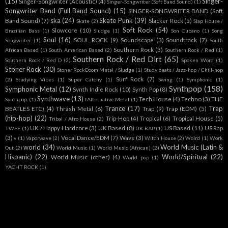
(15)
Singer-
Singer-Songwriter (Acoustic)
(4)
Singer-Songwriter (Soft Band Sound)
(1)
Songwriter Band (Full Band Sound)
(15)
SINGER-SONGWRITER BAND (Soft
ska
(24)
Skate Punk
(39)
Band Sound)
(7)
Slacker Rock
(5)
Skate
(2)
Slap House /
Soft Rock
(54)
Slowcore
(10)
Brazilian Bass
(1)
Sludge
(1)
Son Cubano
(1)
Song
Soul
(16)
SOUL ROCK
(9)
Soundscape
(3)
Soundtrack
(7)
Songwriter
(1)
South
Southern Rock
(3)
African Based
(1)
South American Based
(2)
Southern Rock / Red
(1)
Southern Rock / Red Dirt
(65)
Southern Rock / Red D
(2)
Spoken Word
(1)
Stoner Rock
(30)
Stoner RockDoom Metal / Sludge
(1)
Study beats / Jazz-hop / Chill-hop
Surf Rock
(7)
(2)
Studying Vibes
(1)
Super Catchy
(1)
Swing
(1)
Symphonic
(1)
Synthpop
(158)
Symphonic Metal
(12)
Synth Indie Rock
(10)
Synth Pop
(8)
Synthwave
(13)
Tech House
(4)
Techno
(3)
THE
Synthpop.
(1)
tAlternative Metal
(1)
Trance
(17)
Trap
BEATLES ETC)
(4)
Thrash Metal
(6)
Trap
(9)
Trap (EDM)
(5)
(hip-hop)
(22)
Trip-Hop
(4)
Tropical
(6)
Tropical House
(5)
Tribal / Afro House
(2)
UK / Happy Hardcore
(3)
UK Based
(8)
US Based
(11)
US Rap
TWEE
(1)
UK RAP
(1)
(3)
Vocal Dance/EDM
(7)
Wave
(3)
v
(1)
Vaporwave
(2)
Witch House
(2)
Wolrd
(1)
Work
world
(34)
World Music (Latin &
Out
(2)
World Music
(1)
World Music (African)
(2)
Hispanic)
(22)
World/Spiritual
(22)
World Music (other)
(4)
World pop
(1)
YACHT ROCK
(1)