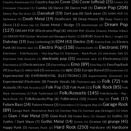
Cover
(26)
Cover (official)
(25)
Country Rap
(4)
Country Americana
(1)
Covers
(1)
Dance Pop
(204)
Cumbia
(6)
Dance
(8)
Dance Hall
(5)
Crossover Classical
(1)
Dancehall
(19)
Dark pop
(8)
Dark wave
(5)
Dance Pop Nu-disco
(2)
DARK-POP
(1)
Death Metal
(19)
Deathcore
(8)
Deep House
(8)
Darkwave
(1)
Deep Trance
(1)
Dream Pop
Disco
(11)
Doom Metal / Sludge
(7)
disco rap
(2)
Downtempo
(2)
(127)
DREAM POP (Electronic/Pop)
(4)
DREAM POP (Guitar Dreamy Mellow Vibes)
Drill
(4)
(1)
DREAM POP (Guitar Washed-out/Shoegaze Style)
(1)
Drum N Bass / Jungle
(2)
Dubstep
(19)
EDM
(43)
Electro
(14)
Easy Listening
(3)
Electro
Electro Folk
(1)
Electro Pop
(118)
Electronic
(99)
Funk
(4)
Electro Jazz
(1)
Electro-Goth
(1)
Electronic - Folk/Acoustic - Hip-hop/Rap
(1)
Electronic - Rock/Punk
(1)
electronic folk
(2)
electronic pop
(31)
Electronica
(11)
Electronic Folk Acoustic
(1)
electronic rock
(2)
Emo
(89)
Electronicore
(3)
Emo Pop Rock
Electrónica
(2)
ElectroPop
(1)
Emo Pop
(1)
epic
(16)
(9)
emo rock
(5)
Europe Based
(5)
Emo Rap
(1)
entrevistas
(1)
Eurovision
(1)
Experimental
(4)
EXPERIMENTAL (ELECTRONIC)
(3)
Experimental (General)
(1)
Folk
(72)
Experimental Electronic
(8)
Female Vocals
(6)
Folk
Flamenco pop
(1)
Folk Rock
(85)
Folk Pop
(52)
Acoustic
(9)
Folk Punk
(11)
Folk Acústica
(2)
Folk
Folk/Acoustic
(145)
Rock. Americana
(1)
Folk Tradicional
(2)
Folk/Acoustic - Pop -
Funk
(17)
Folk/Acoustic/Pop
(4)
Folktronica
(10)
Rock/Punk
(1)
French Pop
(2)
Garage Rock
Future Bass
(24)
Future House
(3)
Futurebass
(1)
Gangsta Rap
(2)
(89)
Garage Rock. Alternative Rock
(2)
German Pop
(1)
German pop (Schlager)
(1)
Glam
Glam / Hair Metal
(19)
Glam Rock
(6)
Gothic
(3)
(1)
Global Bass
(1)
Gospel
(2)
Gothic Metal
(14)
grunge
(45)
Gothic / Dark Wave
(7)
Groove
(6)
Grime
(1)
Hard Rock
(250)
Hardcore
Happy Punk
(5)
Hardcore
(4)
Harcore Punk
(2)