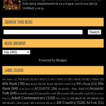
Este tema simplemente te va a trapar con la voz de Lia
Untitled, y es q...
SEARCH THIS BLOG
BLOG ARCHIVE
Powered by
Blogger
.
LABEL CLOUD
70s Rock
(3)
80´s Rock
(9)
80´s Vibes
(3)
60s Rock
(1)
80'S ROCK
(1)
80's VIBES
(1)
80s Rock
(78)
90s
90´s Rock
(13)
80s Rock.
(4)
90' Rock
(8)
90's rock
(11)
Rock
(84)
Acoustic
ACOUSTIC
(26)
Acoustic - Pop - R&B
(9)
Acid Jazz
(1)
Folk
(64)
acoustic pop
(11)
acoustic rock
(8)
acustic
(4)
acustic rock
(3)
Acústica
Adult Contemporary
(130)
Afrobeat
(4)
Afrobeats
(6)
Pop
(1)
Afro Pop
(2)
Alt Country
(126)
Alt Folk
(21)
Afrobeats / Afro-pop / Afro-fusion
(6)
al
(1)