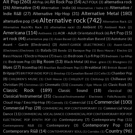
Alt Pop
(260)
Alt Rock Pop
(54)
alternativa rock
Alt Pop.
(4)
ALT-FOLK
(3)
(26)
Alternative
(14)
Alternative /
Alternative - Indie
(6)
Alternative / Indie
(1)
Alternative Metal
(180)
Indie R&B
(27)
Alternative Hip-Hop
(31)
Alternative rock
(742)
alternative pop
(54)
Alternative Rock.
(2)
Ambient
(7)
Alternative Rock90s Rock
(1)
alternative rockl
(1)
Ambient Rock
(2)
Americana
(114)
Art Pop
(15)
AOR - Adult Orientated Rock
(6)
Anthemic
(1)
art rock
(44)
Australian Based
(3)
Autotune
(4)
arternative pop
(1)
Asian Based
(2)
Avant - Garde (Electronic)
(3)
AVANT-GARDE (ELECTRONIC)
(1)
Avant-Garde
Balada
(3)
(Electronic).Electronic
(1)
Banda
(2)
Baroque Pop
(1)
Bass House / Electro
(2)
Bass House / Electro House
(7)
Bedroom / Lo-fi Pop
(9)
Beats
(2)
Bedroom / Lo-fiPop
Big Room
(13)
Bedroom Pop
(3)
Black Metal
(4)
(1)
Blue -grass
(1)
Bluegrass
(1)
Blues
(27)
BoomBap
(4)
Breakbeat
(4)
Brazilian BassDream Pop
(1)
British Based
(1)
Britpop
(9)
Chamber Pop
BRITPOP INDIE POP
(1)
Brostep
(1)
Canadian Based
(1)
Cello
(1)
(8)
Chillwave
(4)
CHILDREN'S MUSIC
(1)
Chill House
(1)
CHILLOUT
(1)
Chillstep
(2)
Christian
(9)
Cinematic
(11)
Clasic Rock
(5)
Christmas
(2)
Cinematic / Epic Music
(2)
Classic Rock
(189)
Classic Sound
(18)
classical
(8)
Classical/Instrumental
(35)
Classical/Instrumental - Electronic - Folk/Acoustic
(1)
Commercial
(100)
Cloud Hop / Emo Hip-Hop
(9)
Comercial
(11)
Comedy
(1)
Commercial Pop
(28)
Commercial Vocal
COMMERCIAL POP CONTEMPORARY
(1)
Dance
(11)
COMMERCIAL VOCAL DANCE COMMERCIAL POP CONTEMPORARY POP POP
Contemporany
(7)
Contemporany Pop
(11)
ELECTRONIC POP SYNTH POP
(1)
Contemporary Pop
(16)
Contemporary
(3)
Contemporany R&B
(1)
Country
(96)
Contemporary R&B
(14)
CONTEMPORARY SOUL
(1)
Corridos
(1)