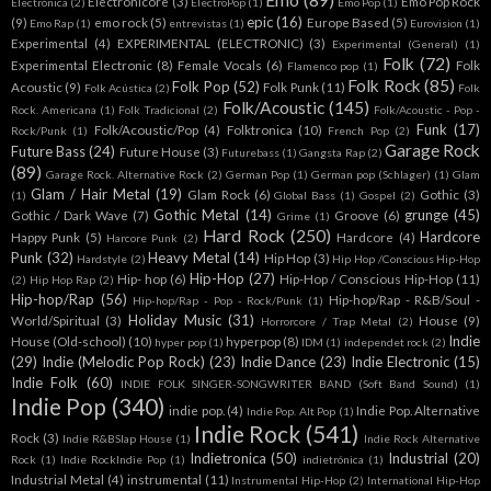
Emo
(89)
Electronicore
(3)
Emo Pop Rock
Electrónica
(2)
ElectroPop
(1)
Emo Pop
(1)
epic
(16)
(9)
emo rock
(5)
Europe Based
(5)
Emo Rap
(1)
entrevistas
(1)
Eurovision
(1)
Experimental
(4)
EXPERIMENTAL (ELECTRONIC)
(3)
Experimental (General)
(1)
Folk
(72)
Experimental Electronic
(8)
Female Vocals
(6)
Folk
Flamenco pop
(1)
Folk Rock
(85)
Folk Pop
(52)
Acoustic
(9)
Folk Punk
(11)
Folk Acústica
(2)
Folk
Folk/Acoustic
(145)
Rock. Americana
(1)
Folk Tradicional
(2)
Folk/Acoustic - Pop -
Funk
(17)
Folk/Acoustic/Pop
(4)
Folktronica
(10)
Rock/Punk
(1)
French Pop
(2)
Garage Rock
Future Bass
(24)
Future House
(3)
Futurebass
(1)
Gangsta Rap
(2)
(89)
Garage Rock. Alternative Rock
(2)
German Pop
(1)
German pop (Schlager)
(1)
Glam
Glam / Hair Metal
(19)
Glam Rock
(6)
Gothic
(3)
(1)
Global Bass
(1)
Gospel
(2)
Gothic Metal
(14)
grunge
(45)
Gothic / Dark Wave
(7)
Groove
(6)
Grime
(1)
Hard Rock
(250)
Hardcore
Happy Punk
(5)
Hardcore
(4)
Harcore Punk
(2)
Punk
(32)
Heavy Metal
(14)
Hip Hop
(3)
Hardstyle
(2)
Hip Hop /Conscious Hip-Hop
Hip-Hop
(27)
Hip- hop
(6)
Hip-Hop / Conscious Hip-Hop
(11)
(2)
Hip Hop Rap
(2)
Hip-hop/Rap
(56)
Hip-hop/Rap - R&B/Soul -
Hip-hop/Rap - Pop - Rock/Punk
(1)
Holiday Music
(31)
World/Spiritual
(3)
House
(9)
Horrorcore / Trap Metal
(2)
Indie
House (Old-school)
(10)
hyperpop
(8)
hyper pop
(1)
IDM
(1)
independet rock
(2)
(29)
Indie (Melodic Pop Rock)
(23)
Indie Dance
(23)
Indie Electronic
(15)
Indie Folk
(60)
INDIE FOLK SINGER-SONGWRITER BAND (Soft Band Sound)
(1)
Indie Pop
(340)
indie pop.
(4)
Indie Pop. Alternative
Indie Pop. Alt Pop
(1)
Indie Rock
(541)
Rock
(3)
Indie R&BSlap House
(1)
Indie Rock Alternative
Indietronica
(50)
Industrial
(20)
Rock
(1)
Indie RockIndie Pop
(1)
indietrónica
(1)
Industrial Metal
(4)
instrumental
(11)
Instrumental Hip-Hop
(2)
International Hip-Hop