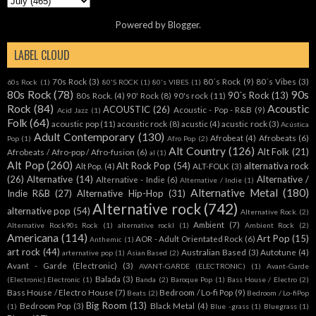
Powered by
Blogger
.
LABEL CLOUD
70s Rock
(3)
80´s Rock
(9)
80´s Vibes
(3)
60s Rock
(1)
80'S ROCK
(1)
80's VIBES
(1)
80s Rock
(78)
90s
90´s Rock
(13)
80s Rock.
(4)
90' Rock
(8)
90's rock
(11)
Rock
(84)
Acoustic
ACOUSTIC
(26)
Acoustic - Pop - R&B
(9)
Acid Jazz
(1)
Folk
(64)
acoustic pop
(11)
acoustic rock
(8)
acustic
(4)
acustic rock
(3)
Acústica
Adult Contemporary
(130)
Afrobeat
(4)
Afrobeats
(6)
Pop
(1)
Afro Pop
(2)
Alt Country
(126)
Alt Folk
(21)
Afrobeats / Afro-pop / Afro-fusion
(6)
al
(1)
Alt Pop
(260)
Alt Rock Pop
(54)
alternativa rock
Alt Pop.
(4)
ALT-FOLK
(3)
(26)
Alternative
(14)
Alternative /
Alternative - Indie
(6)
Alternative / Indie
(1)
Alternative Metal
(180)
Indie R&B
(27)
Alternative Hip-Hop
(31)
Alternative rock
(742)
alternative pop
(54)
Alternative Rock.
(2)
Ambient
(7)
Alternative Rock90s Rock
(1)
alternative rockl
(1)
Ambient Rock
(2)
Americana
(114)
Art Pop
(15)
AOR - Adult Orientated Rock
(6)
Anthemic
(1)
art rock
(44)
Australian Based
(3)
Autotune
(4)
arternative pop
(1)
Asian Based
(2)
Avant - Garde (Electronic)
(3)
AVANT-GARDE (ELECTRONIC)
(1)
Avant-Garde
Balada
(3)
(Electronic).Electronic
(1)
Banda
(2)
Baroque Pop
(1)
Bass House / Electro
(2)
Bass House / Electro House
(7)
Bedroom / Lo-fi Pop
(9)
Beats
(2)
Bedroom / Lo-fiPop
Big Room
(13)
Bedroom Pop
(3)
Black Metal
(4)
(1)
Blue -grass
(1)
Bluegrass
(1)