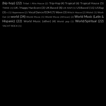
(hip-hop)
(22)
Trip-Hop
(4)
Tropical
(6)
Tropical House
(5)
Tribal / Afro House
(2)
UK / Happy Hardcore
(3)
UK Based
(8)
US Based
(11)
US Rap
TWEE
(1)
UK RAP
(1)
(3)
Vocal Dance/EDM
(7)
Wave
(3)
v
(1)
Vaporwave
(2)
Witch House
(2)
Wolrd
(1)
Work
world
(34)
World Music (Latin &
Out
(2)
World Music
(1)
World Music (African)
(2)
Hispanic)
(22)
World/Spiritual
(22)
World Music (other)
(4)
World pop
(1)
YACHT ROCK
(1)