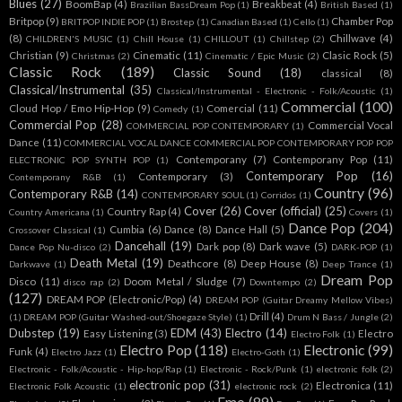
Blues
(27)
BoomBap
(4)
Breakbeat
(4)
Brazilian BassDream Pop
(1)
British Based
(1)
Britpop
(9)
Chamber Pop
BRITPOP INDIE POP
(1)
Brostep
(1)
Canadian Based
(1)
Cello
(1)
(8)
Chillwave
(4)
CHILDREN'S MUSIC
(1)
Chill House
(1)
CHILLOUT
(1)
Chillstep
(2)
Christian
(9)
Cinematic
(11)
Clasic Rock
(5)
Christmas
(2)
Cinematic / Epic Music
(2)
Classic Rock
(189)
Classic Sound
(18)
classical
(8)
Classical/Instrumental
(35)
Classical/Instrumental - Electronic - Folk/Acoustic
(1)
Commercial
(100)
Cloud Hop / Emo Hip-Hop
(9)
Comercial
(11)
Comedy
(1)
Commercial Pop
(28)
Commercial Vocal
COMMERCIAL POP CONTEMPORARY
(1)
Dance
(11)
COMMERCIAL VOCAL DANCE COMMERCIAL POP CONTEMPORARY POP POP
Contemporany
(7)
Contemporany Pop
(11)
ELECTRONIC POP SYNTH POP
(1)
Contemporary Pop
(16)
Contemporary
(3)
Contemporany R&B
(1)
Country
(96)
Contemporary R&B
(14)
CONTEMPORARY SOUL
(1)
Corridos
(1)
Cover
(26)
Cover (official)
(25)
Country Rap
(4)
Country Americana
(1)
Covers
(1)
Dance Pop
(204)
Cumbia
(6)
Dance
(8)
Dance Hall
(5)
Crossover Classical
(1)
Dancehall
(19)
Dark pop
(8)
Dark wave
(5)
Dance Pop Nu-disco
(2)
DARK-POP
(1)
Death Metal
(19)
Deathcore
(8)
Deep House
(8)
Darkwave
(1)
Deep Trance
(1)
Dream Pop
Disco
(11)
Doom Metal / Sludge
(7)
disco rap
(2)
Downtempo
(2)
(127)
DREAM POP (Electronic/Pop)
(4)
DREAM POP (Guitar Dreamy Mellow Vibes)
Drill
(4)
(1)
DREAM POP (Guitar Washed-out/Shoegaze Style)
(1)
Drum N Bass / Jungle
(2)
Dubstep
(19)
EDM
(43)
Electro
(14)
Easy Listening
(3)
Electro
Electro Folk
(1)
Electro Pop
(118)
Electronic
(99)
Funk
(4)
Electro Jazz
(1)
Electro-Goth
(1)
Electronic - Folk/Acoustic - Hip-hop/Rap
(1)
Electronic - Rock/Punk
(1)
electronic folk
(2)
electronic pop
(31)
Electronica
(11)
Electronic Folk Acoustic
(1)
electronic rock
(2)