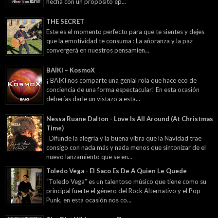
hecha con un propósito ép...
THE SECRET
Este es el momento perfecto para que te sientes y dejes
que la emotividad te consuma : La añoranza y la paz
convergerá en nuestros pensamien...
BAÏKI – KosmoX
¡ BAÏKI nos comparte una genial rola que hace eco de
conciencia de una forma espectacular! En esta ocasión
deberías darle un vistazo a esta...
Nessa Ruane Dalton - Love Is All Around (At Christmas
Time)
Difunde la alegría y la buena vibra que la Navidad trae
consigo con nada más y nada menos que sintonizar de el
nuevo lanzamiento que se en...
Toledo Vega - El Saco Es De A Quien Le Quede
“Toledo Vega” es un talentoso músico que tiene como su
principal fuerte el género del Rock Alternativo y el Pop
Punk, en esta ocasión nos co...