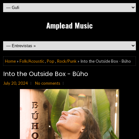
Amplead Music
Home
»
Folk/Acoustic
,
Pop
,
Rock/Punk
» Into the Outside Box - Búho
Into the Outside Box - Búho
July 20, 2024
No comments