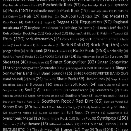
Psychedelic Rock
(57)
Psytrance
Psychedelic / Freak Folk
(2)
Psychedelyc Rock
(2)
Punk
(181)
Punk Rock
(19)
(3)
Punk Indie Rock
(4)
PunkPop Punk
(1)
PunkPunk
R&B
(19)
R&B/Soul
(57)
Rap
(29)
Rap Metal
(19)
(1)
Quieky
(1)
R&B Soul
(1)
Reggaeton
(90)
Reggae
(20)
Regional
Rap Rock
(4)
RAP UK
(1)
regg
(1)
mexicana
(42)
Regional Mexicano
(4)
Relaxing
(8)
Remix
(11)
Remix (official)
(4)
Retro Guitar Rock Pop
(11)
Retro Soul
(10)
Rhythm And Blues
(1)
Riddim / Tearout
(2)
Rock
(130)
rock alternativo
(15)
Rock Blues
(4)
rock independiente
(3)
Rock
Rock Pop
(65)
Rock N Roll
(12)
Rock
indie
(1)
rock latino
(1)
Rock modern
(1)
Rock/Punk
(253)
rock punk
(38)
progresivo
(6)
Rockabilly
(8)
Rock suave
(1)
Salsa
(14)
Screamo
(8)
RockAlt Pop
(1)
Rocks 80s
(1)
ROOTS
(1)
Scandinavian Based
(1)
Singer Songwriter
(83)
Shoegaze
(48)
Singer-Songwriter
Shoeghaze
(2)
(15)
Singer-
Singer-Songwriter (Acoustic)
(4)
Singer-Songwriter (Soft Band Sound)
(1)
Songwriter Band (Full Band Sound)
(15)
SINGER-SONGWRITER BAND (Soft
ska
(24)
Skate Punk
(39)
Band Sound)
(7)
Slacker Rock
(5)
Skate
(2)
Slap House /
Soft Rock
(54)
Slowcore
(10)
Brazilian Bass
(1)
Sludge
(1)
Son Cubano
(1)
Song
Soul
(16)
SOUL ROCK
(9)
Soundscape
(3)
Soundtrack
(7)
Songwriter
(1)
South
Southern Rock
(3)
African Based
(1)
South American Based
(2)
Southern Rock / Red
(1)
Southern Rock / Red Dirt
(65)
Southern Rock / Red D
(2)
Spoken Word
(1)
Stoner Rock
(30)
Stoner RockDoom Metal / Sludge
(1)
Study beats / Jazz-hop / Chill-hop
Surf Rock
(7)
(2)
Studying Vibes
(1)
Super Catchy
(1)
Swing
(1)
Symphonic
(1)
Synthpop
(158)
Symphonic Metal
(12)
Synth Indie Rock
(10)
Synth Pop
(8)
Synthwave
(13)
Tech House
(4)
Techno
(3)
THE
Synthpop.
(1)
tAlternative Metal
(1)
Trance
(17)
Trap
BEATLES ETC)
(4)
Thrash Metal
(6)
Trap
(9)
Trap (EDM)
(5)