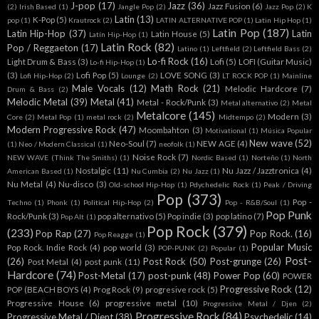
J-pop
(17)
Jazz
(36)
Jazz Fusion
(6)
(2)
Irish Based
(1)
Jangle Pop
(2)
Jazz Pop
(2)
K
Latin
(13)
K-Pop
(5)
pop
(1)
Krautrock
(2)
LATIN ALTERNATIVE POP
(1)
Latin Hip Hop
(1)
Latin Pop
(187)
Latin Hip-Hop
(37)
Latin
Latin House
(5)
Latín Hip-Hop
(1)
Latin Rock
(82)
Pop / Reggaeton
(17)
Latino
(1)
Leftfield
(2)
Leftfield Bass
(2)
Lo-fi Rock
(16)
Light Drum & Bass
(3)
Lofi
(5)
LOFI (Guitar Music)
Lo-fi Hip-Hop
(1)
(3)
Lofi Pop
(5)
LOVE SONG
(3)
Lofi Hip-Hop
(2)
Lounge
(2)
LT ROCK POP
(1)
Mainline
Male Vocals
(12)
Math Rock
(21)
Melodic Hardcore
(7)
Drum & Bass
(2)
Melodic Metal
(39)
Metal
(41)
Metal - Rock/Punk
(3)
Metal alternativo
(2)
Metal
Metalcore
(145)
Modern
(3)
Core
(2)
Metal Pop
(1)
metal rock
(2)
Midtempo
(2)
Modern Progressive Rock
(47)
Moombahton
(3)
Motivational
(1)
Música Popular
New wave
(52)
Neo-Soul
(7)
NEW AGE
(4)
(1)
Neo / Modern Classical
(1)
neofolk
(1)
Noise Rock
(7)
NEW WAVE (Think The Smiths)
(1)
Nordic Based
(1)
Norteño
(1)
North
Nostalgic
(11)
Nu Jazz / Jazztronica
(4)
American Based
(1)
Nu Cumbia
(2)
Nu Jazz
(1)
Nu Metal
(4)
Nu-disco
(3)
Old-school Hip-Hop
(1)
Pdychedelic Rock
(1)
Peak / Driving
Pop
(373)
Pop -
Techno
(1)
Phonk
(1)
Political Hip-Hop
(2)
Pop - R&B/Soul
(1)
Pop Punk
Rock/Punk
(3)
pop alternativo
(5)
Pop indie
(3)
pop latino
(7)
Pop Alt
(1)
Pop Rock
(379)
(233)
Pop Rap
(27)
Pop Rock.
(16)
Pop Reagge
(1)
Popular Music
Pop Rock. Indie Rock
(4)
pop world
(3)
POP-PUNK
(2)
Popular
(1)
Post-
(26)
Post Rock
(50)
Post-grunge
(26)
Post Metal
(4)
post punk
(11)
Hardcore
(74)
Post-Metal
(17)
post-punk
(48)
Power Pop
(60)
POWER
Progressive Rock
(12)
POP (BEACH BOYS
(4)
Prog Rock
(9)
progresive rock
(5)
Progressive House
(6)
progressive metal
(10)
Progressive Metal / Djen
(2)
Progressive Rock
(84)
Progressive Metal / Djent
(38)
Psychedelic
(14)