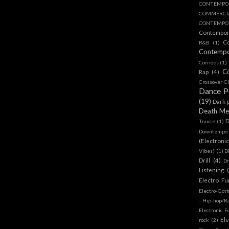
CONTEMPO
COMMERC
CONTEMPOR
Contempo
C
R&B
(1)
Contemp
Corridos
(1)
C
Rap
(4)
Crossover Cl
Dance 
(19)
Dark 
Death Me
D
Trance
(1)
Downtempo
(Electroni
Vibes)
(1)
D
Drill
(4)
D
Listening
Electro Fu
Electro-Got
- Hip-hop/R
Electronic F
Ele
rock
(2)