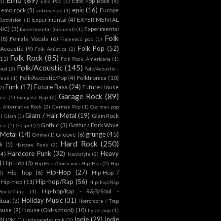
Emo Pop Rock
(9)
1)
Emo Pop
(1)
epic
(16)
emo rock
(5)
Europe
entrevistas
(1)
Experimental
(4)
EXPERIMENTAL
Eurovision
(1)
NIC)
(3)
Experimental
Experimental (General)
(1)
Folk
(8)
Female Vocals
(6)
Flamenco pop
(1)
Folk Pop
(52)
 Acoustic
(9)
Folk Acústica
(2)
Folk Rock
(85)
(11)
Folk Rock. Americana
(1)
Folk/Acoustic
(145)
onal
(2)
Folk/Acoustic -
Folk/Acoustic/Pop
(4)
Folktronica
(10)
Punk
(1)
Funk
(17)
Future Bass
(24)
Future House
2)
Garage Rock
(89)
ass
(1)
Gangsta Rap
(2)
. Alternative Rock
(2)
German Pop
(1)
German pop
Glam / Hair Metal
(19)
Glam Rock
1)
Glam
(1)
Gothic
(3)
Gothic / Dark Wave
ass
(1)
Gospel
(2)
 Metal
(14)
grunge
(45)
Groove
(6)
Grime
(1)
Hard Rock
(250)
k
(5)
Harcore Punk
(2)
Hardcore Punk
(32)
Heavy
(4)
Hardstyle
(2)
)
Hip Hop
(3)
Hip Hop /Conscious Hip-Hop
(2)
Hip
Hip-Hop
(27)
Hip- hop
(6)
Hip-Hop /
2)
Hip-hop/Rap
(56)
 Hip-Hop
(11)
Hip-hop/Rap
Hip-hop/Rap - R&B/Soul -
ock/Punk
(1)
Holiday Music
(31)
itual
(3)
Horrorcore / Trap
ouse
(9)
House (Old-school)
(10)
hyper pop
(1)
Indie
(29)
Indie
8)
IDM
(1)
independet rock
(2)