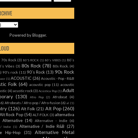
RCHIVE
Powered by
Blogger
.
CLOUD
70s Rock
(3)
80´s
)
80'S ROCK
(1)
80's VIBES
(1)
80s Rock
(78)
0´s Vibes
(3)
80s Rock.
(4)
90s Rock
90´s Rock
(13)
8)
90's rock
(11)
ACOUSTIC
(26)
Acoustic - Pop - R&B
Jazz
(1)
tic Folk
(64)
acoustic pop
(11)
acoustic
Adult
ustic
(4)
acustic rock
(3)
Acústica Pop
(1)
orary
(130)
Afrobeat
(4)
Afro Pop
(2)
(6)
Afrobeats / Afro-pop / Afro-fusion
(6)
al
(1)
ntry
(126)
Alt Pop
(260)
Alt Folk
(21)
Alt Rock Pop
(54)
alternativa
ALT-FOLK
(3)
Alternative
(14)
Alternative - Indie
(6)
Alternative / Indie R&B
(27)
 / Indie
(1)
Alternative Metal
ive Hip-Hop
(31)