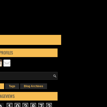
PROFILES
r
Tags
Blog Archives
PAGEVIEWS
1
0
2
8
7
2