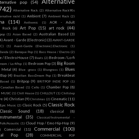
Alternative
lternative pop
(54)
742)
Alternative Rock.
(2)
Alternative Rock90s
Ambient
(7)
ternative rockl
(1)
Ambient Rock
(2)
na
(114)
AOR - Adult
Anthemic
(1)
Art Pop
(15)
art rock
(44)
d Rock
(6)
Australian Based
(3)
 pop
(1)
Asian Based
(2)
4)
Avant - Garde (Electronic)
(3)
AVANT-GARDE
IC)
(1)
Avant-Garde (Electronic).Electronic
(1)
Banda
(2)
Baroque Pop
(1)
Bass House / Electro
(2)
 / Electro House
(7)
Bedroom / Lo-fi
Beats
(2)
Big Room
Bedroom Pop
(3)
room / Lo-fiPop
(1)
Blues
k Metal
(4)
Blue -grass
(1)
Bluegrass
(1)
Bap
(4)
Breakbeat
Brazilian BassDream Pop
(1)
Britpop
(9)
 Based
(1)
BRITPOP INDIE POP
(1)
Chamber Pop
(8)
Canadian Based
(1)
Cello
(1)
S MUSIC
(1)
Chill House
(1)
CHILLOUT
(1)
Chillstep
ve
(4)
Christian
(9)
Cinematic
(11)
Christmas
(2)
Classic Rock
Clasic Rock
(5)
 Epic Music
(2)
Classic Sound
(18)
classical
(8)
Instrumental
(35)
Classical/Instrumental -
Cloud Hop / Emo Hip-Hop
(9)
 Folk/Acoustic
(1)
Commercial
(100)
Comercial
(11)
)
ial Pop
(28)
COMMERCIAL POP