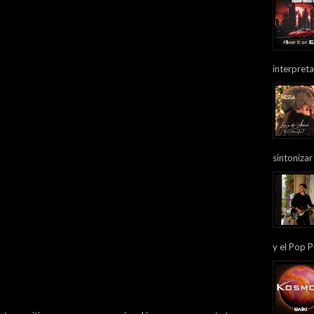
interpreta
sintonizar
y el Pop P