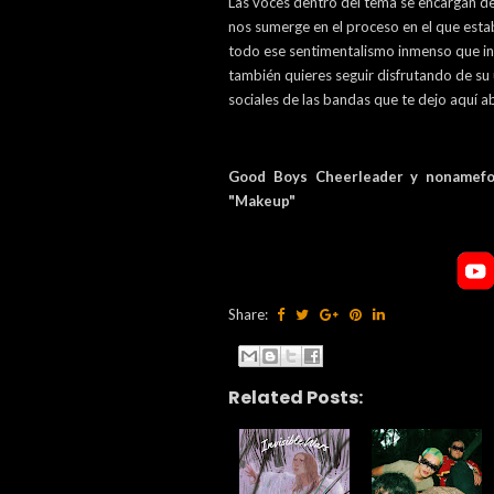
Las voces dentro del tema se encargan d
nos sumerge en el proceso en el que esta
todo ese sentimentalismo inmenso que inu
también quieres seguir disfrutando de su u
sociales de las bandas que te dejo aquí ab
Good Boys Cheerleader y nonamefo
"Makeup"
Share:
Related Posts: