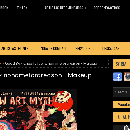
»
EBOOK
TIKTOK
ARTISTAS RECOMENDADOS
SOBRE NOSOTROS
»
»
ARTISTAS DEL MES
ZONA DE COMBATE
SERVICIOS
DESCARGAS
SOCIAL 
k
» Good Boy Cheerleader x nonameforareason - Makeup
 x nonameforareason - Makeup
Popula
TOTAL 