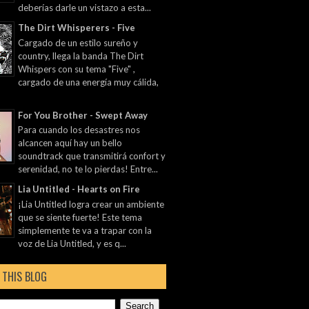
deberías darle un vistazo a esta...
The Dirt Whisperers - Five
Cargado de un estilo sureño y
country, llega la banda The Dirt
Whispers con su tema "Five" ,
cargado de una energía muy cálida,
For You Brother - Swept Away
Para cuando los desastres nos
alcancen aquí hay un bello
soundtrack que transmitirá confort y
serenidad, no te lo pierdas! Entre...
Lia Untitled - Hearts on Fire
¡Lia Untitled logra crear un ambiente
que se siente fuerte! Este tema
simplemente te va a trapar con la
voz de Lia Untitled, y es q...
 THIS BLOG