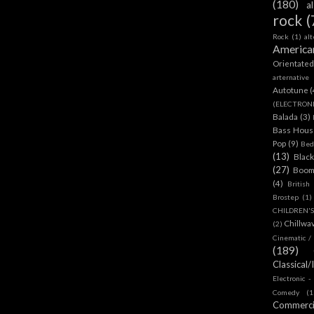
(180)
a
rock
(
Rock
(1)
al
America
Orientate
arternative
Autotune
(
(ELECTRON
Balada
(3)
Bass House
Pop
(9)
Bed
(13)
Blac
(27)
Boom
(4)
British
Brostep
(1)
CHILDREN'
Chillwa
(2)
Cinematic /
(189)
Classical/
Electronic -
Comedy
(1
Commerc