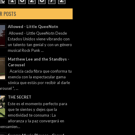
R POSTS
Allowed - Little QueeNotn
Allowed - Little QueeNotn Desde
Estados Unidos viene vibrando con
un talento tan genial y con un género
musical Rock Punk ...
Matthew Lee and the Standbys -
Carousel
Acaricia cada fibra que conforma tu
esencia con la espectacular gama
sónica que estás por recibir al darle
rousel ", ...
THE SECRET
Este es el momento perfecto para
que te sientes y dejes que la
emotividad te consuma : La
añoranza y la paz convergerá en
pensamien...