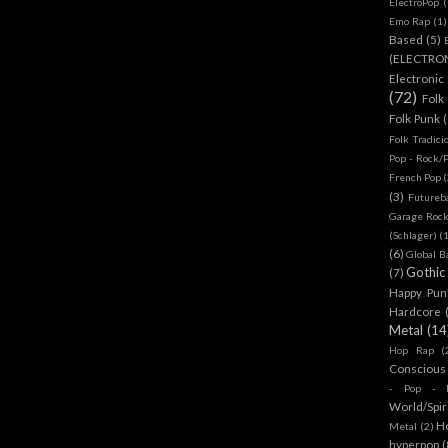
ElectroPop
(
Emo Rap
(1)
Based
(5)
(ELECTRO
Electronic
(72)
Folk
Folk Punk
Folk Tradici
Pop - Rock/
French Pop
(
(3)
Futureb
Garage Rock
(Schlager)
(
(6)
Global B
Gothic
(7)
Happy Pun
Hardcore
Metal
(14
Hop Rap
(
Conscious
- Pop - R
World/Spir
H
Metal
(2)
hyperpop
(