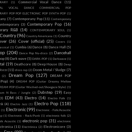
Commercial Vocal Dance
(11)
RARY
(1)
IAL VOCAL DANCE COMMERCIAL POP
ARY POP POP ELECTRONIC POP SYNTH POP
(1)
rany
(7)
Contemporany Pop
(11)
Contemporany
Contemporary Pop
(16)
ontemporary
(3)
orary R&B
(14)
CONTEMPORARY SOUL
(1)
Country
(96)
Country
Country Americana
(1)
over
(26)
Cover (official)
(25)
Covers
(1)
Cumbia
(6)
Dance
(8)
Dance Hall
(5)
assical
(1)
Pop
(204)
Dancehall
Dance Pop Nu-disco
(2)
pop
(8)
Dark wave
(5)
DARK-POP
(1)
Darkwave
(1)
tal
(19)
Deathcore
(8)
Deep House
(8)
Deep
isco
(11)
Doom Metal / Sludge
(7)
disco rap
(2)
Dream Pop
(127)
DREAM POP
(2)
c/Pop)
(4)
DREAM POP (Guitar Dreamy Mellow
REAM POP (Guitar Washed-out/Shoegaze Style)
(1)
Dubstep
(19)
Easy
rum N Bass / Jungle
(2)
EDM
(43)
Electro
(14)
(3)
Electro Folk
(1)
Electro Pop
(118)
nk
(4)
Electro Jazz
(1)
Electronic
(99)
h
(1)
Electronic - Folk/Acoustic
ap
(1)
Electronic - Rock/Punk
(1)
electronic folk
(2)
electronic pop
(31)
olk Acoustic
(1)
electronic
ctronica
(11)
Electronicore
(3)
Electrónica
(2)
Emo
(89)