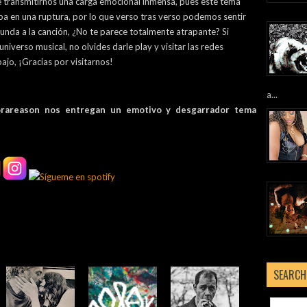
e transmitirnos una carga emocional inmensa, pues este tema
ba en una ruptura, por lo que verso tras verso podemos sentir
nda a la canción, ¿No te parece totalmente atrapante? Si
niverso musical, no olvides darle play y visitar las redes
ajo, ¡Gracias por visitarnos!
a...
rareason nos entregan un emotivo y desgarrador tema
SEARCH