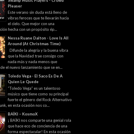
Swamp Music Players - Crowd
Pleaser
Este verano sin duda está lleno de
vibras feroces que te llevarán hacia
el cielo. Que mejor con una
ción hecha con un propósito ép...
Nessa Ruane Dalton - Love Is All
Around (At Christmas Time)
Difunde la alegría y la buena vibra
que la Navidad trae consigo con
nada más y nada menos que
 de el nuevo lanzamiento que se en...
Toledo Vega - El Saco Es De A
Quien Le Quede
“Toledo Vega” es un talentoso
músico que tiene como su principal
fuerte el género del Rock Alternativo
unk, en esta ocasión nos co...
BAÏKI – KosmoX
¡ BAÏKI nos comparte una genial rola
que hace eco de conciencia de una
forma espectacular! En esta ocasión