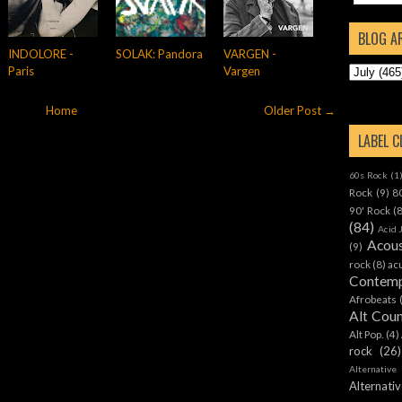
BLOG A
INDOLORE -
SOLAK: Pandora
VARGEN -
Paris
Vargen
Home
Older Post →
LABEL 
60s Rock
(1
Rock
(9)
8
90' Rock
(
(84)
Acid 
Acous
(9)
rock
(8)
ac
Contemp
Afrobeats
Alt Cou
Alt Pop.
(4)
rock
(26)
Alternative
Alternat