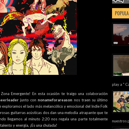
POPULA
play a " Ca
Zona Emergente! En esta ocasión te traigo una colaboración
eerleader
junto con
nonameforareason
nos traen su último
ue exploramos el lado más melancólico y emocional del Indie Folk
erosas guitarras acústicas dos dan una melodía atrapante que te
ndo llegamos al minuto 2:20 nos regala una parte totalmente
nuestros 
talento y energía, ¡Es una chulada!