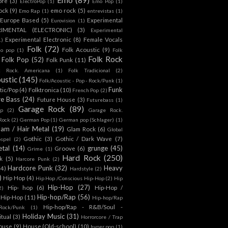
ore
(3)
ElectroPop
(1)
Emo Pop
(1)
ock
(9)
emo rock
(5)
Emo Rap
(1)
entrevistas
(1)
Europe Based
(5)
Experimental
Eurovision
(1)
RIMENTAL (ELECTRONIC)
(3)
Experimental
Experimental Electronic
(8)
Female Vocals
1)
Folk
(72)
Folk Acoustic
(9)
co pop
(1)
Folk
Folk Rock
Folk Pop
(52)
Folk Punk
(11)
k Rock. Americana
(1)
Folk Tradicional
(2)
ustic
(145)
Folk/Acoustic - Pop - Rock/Punk
(1)
Funk
tic/Pop
(4)
Folktronica
(10)
French Pop
(2)
re Bass
(24)
Future House
(3)
Futurebass
(1)
Garage Rock
(89)
p
(2)
Garage Rock.
 Rock
(2)
German Pop
(1)
German pop (Schlager)
(1)
lam / Hair Metal
(19)
Glam Rock
(6)
Global
Gothic
(3)
Gothic / Dark Wave
(7)
spel
(2)
tal
(14)
grunge
(45)
Groove
(6)
Grime
(1)
Hard Rock
(250)
k
(5)
Harcore Punk
(2)
Hardcore Punk
(32)
Heavy
(4)
Hardstyle
(2)
)
Hip Hop
(4)
Hip Hop /Conscious Hip-Hop
(2)
Hip
Hip-Hop
(27)
Hip- hop
(6)
Hip-Hop /
2)
Hip-hop/Rap
(56)
 Hip-Hop
(11)
Hip-hop/Rap
Hip-hop/Rap - R&B/Soul -
ock/Punk
(1)
Holiday Music
(31)
itual
(3)
Horrorcore / Trap
ouse
(9)
House (Old-school)
(10)
hyper pop
(1)