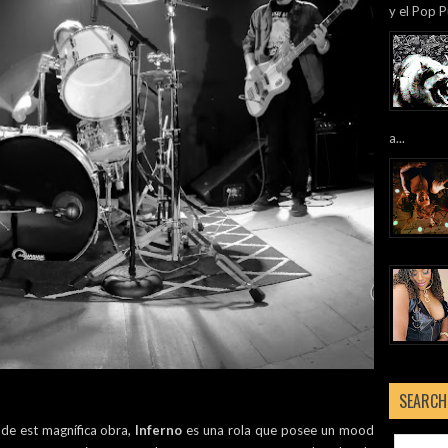
y el Pop P
a...
SEARCH
 de est magnífica obra,
Inferno
es una rola que posee un mood