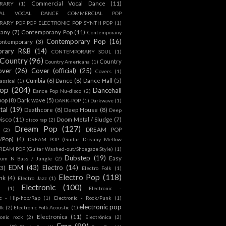
Commercial Vocal Dance
(11)
RARY
(1)
IAL VOCAL DANCE COMMERCIAL POP
ARY POP POP ELECTRONIC POP SYNTH POP
(1)
rany
(7)
Contemporany Pop
(11)
Contemporany
Contemporary Pop
(16)
ontemporary
(3)
orary R&B
(14)
CONTEMPORARY SOUL
(1)
Country
(96)
Country
Country Americana
(1)
over
(26)
Cover (official)
(25)
Covers
(1)
Cumbia
(6)
Dance
(8)
Dance Hall
(5)
assical
(1)
Pop
(204)
Dancehall
Dance Pop Nu-disco
(2)
pop
(8)
Dark wave
(5)
DARK-POP
(1)
Darkwave
(1)
tal
(19)
Deathcore
(8)
Deep House
(8)
Deep
isco
(11)
Doom Metal / Sludge
(7)
disco rap
(2)
Dream Pop
(127)
DREAM POP
(2)
c/Pop)
(4)
DREAM POP (Guitar Dreamy Mellow
REAM POP (Guitar Washed-out/Shoegaze Style)
(1)
Dubstep
(19)
Easy
rum N Bass / Jungle
(2)
EDM
(43)
Electro
(14)
(3)
Electro Folk
(1)
Electro Pop
(118)
nk
(4)
Electro Jazz
(1)
Electronic
(100)
h
(1)
Electronic -
ic - Hip-hop/Rap
(1)
Electronic - Rock/Punk
(1)
electronic pop
lk
(2)
Electronic Folk Acoustic
(1)
Electronica
(11)
ronic rock
(2)
Electrónica
(2)
Emo
(89)