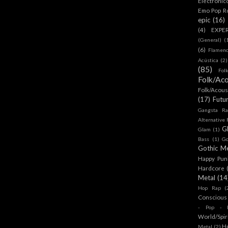
Electronic
Emo Pop R
epic
(16)
(4)
EXPE
(General)
(
(6)
Flamen
Acústica
(2)
(85)
Fol
Folk/Aco
Folk/Acous
(17)
Futu
Gangsta Ra
Alternative
G
Glam
(1)
Bass
(1)
Go
Gothic Me
Happy Pun
Hardcore
Metal
(14
Hop Rap
(
Conscious
- Pop - R
World/Spir
H
Metal
(2)