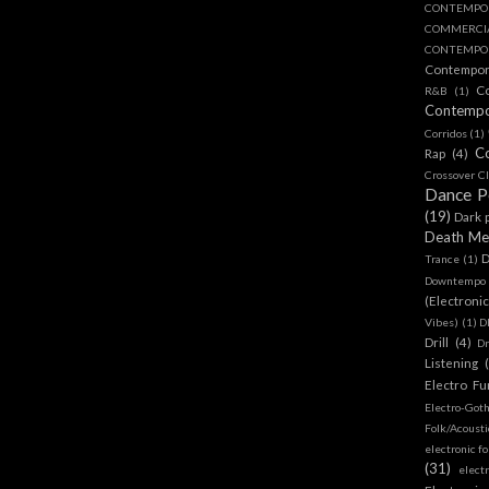
CONTEMPO
COMMERC
CONTEMPOR
Contempo
C
R&B
(1)
Contemp
Corridos
(1)
C
Rap
(4)
Crossover Cl
Dance 
(19)
Dark 
Death Me
D
Trance
(1)
Downtempo
(Electroni
Vibes)
(1)
D
Drill
(4)
D
Listening
Electro Fu
Electro-Got
Folk/Acoust
electronic fo
(31)
elect