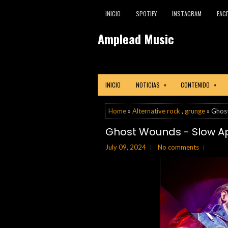
INICIO
SPOTIFY
INSTAGRAM
FAC
Amplead Music
»
»
INICIO
NOTICIAS
CONTENIDO
Home
»
Alternative rock
,
grunge
» Ghos
Ghost Wounds - Slow A
July 09, 2024
No comments