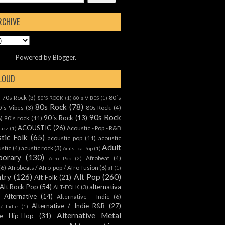
RCHIVE
Powered by
Blogger
.
CLOUD
70s Rock
(3)
80´s
)
80'S ROCK
(1)
80's VIBES
(1)
80s Rock
(78)
0´s Vibes
(3)
80s Rock.
(4)
90s Rock
90´s Rock
(13)
8)
90's rock
(11)
ACOUSTIC
(26)
Acoustic - Pop - R&B
Jazz
(1)
tic Folk
(65)
acoustic pop
(11)
acoustic
Adult
ustic
(4)
acustic rock
(3)
Acústica Pop
(1)
orary
(130)
Afrobeat
(4)
Afro Pop
(2)
(6)
Afrobeats / Afro-pop / Afro-fusion
(6)
al
(1)
ntry
(126)
Alt Pop
(260)
Alt Folk
(21)
Alt Rock Pop
(54)
alternativa
ALT-FOLK
(3)
Alternative
(14)
Alternative - Indie
(6)
Alternative / Indie R&B
(27)
 / Indie
(1)
Alternative Metal
ive Hip-Hop
(31)