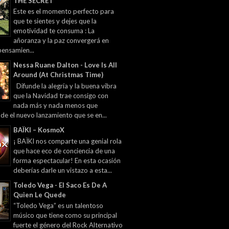
THE SECRET
Este es el momento perfecto para
que te sientes y dejes que la
emotividad te consuma : La
añoranza y la paz convergerá en
pensamien...
Nessa Ruane Dalton - Love Is All
Around (At Christmas Time)
Difunde la alegría y la buena vibra
que la Navidad trae consigo con
nada más y nada menos que
 de el nuevo lanzamiento que se en...
BAÏKI – KosmoX
¡ BAÏKI nos comparte una genial rola
que hace eco de conciencia de una
forma espectacular! En esta ocasión
deberías darle un vistazo a esta...
Toledo Vega - El Saco Es De A
Quien Le Quede
“Toledo Vega” es un talentoso
músico que tiene como su principal
fuerte el género del Rock Alternativo