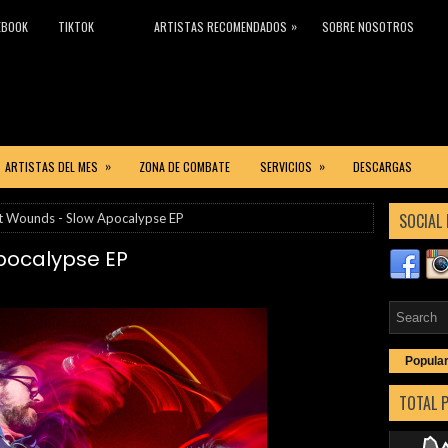
»
EBOOK
TIKTOK
ARTISTAS RECOMENDADOS
SOBRE NOSOTROS
»
»
ARTISTAS DEL MES
ZONA DE COMBATE
SERVICIOS
DESCARGAS
SOCIAL 
t Wounds - Slow Apocalypse EP
pocalypse EP
Popula
TOTAL 