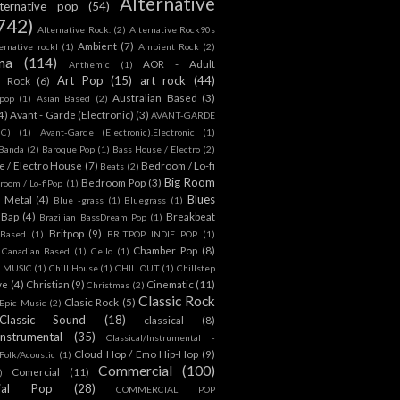
Alternative
lternative pop
(54)
742)
Alternative Rock.
(2)
Alternative Rock90s
Ambient
(7)
ternative rockl
(1)
Ambient Rock
(2)
na
(114)
AOR - Adult
Anthemic
(1)
Art Pop
(15)
art rock
(44)
d Rock
(6)
Australian Based
(3)
 pop
(1)
Asian Based
(2)
4)
Avant - Garde (Electronic)
(3)
AVANT-GARDE
IC)
(1)
Avant-Garde (Electronic).Electronic
(1)
Banda
(2)
Baroque Pop
(1)
Bass House / Electro
(2)
 / Electro House
(7)
Bedroom / Lo-fi
Beats
(2)
Big Room
Bedroom Pop
(3)
room / Lo-fiPop
(1)
Blues
k Metal
(4)
Blue -grass
(1)
Bluegrass
(1)
Bap
(4)
Breakbeat
Brazilian BassDream Pop
(1)
Britpop
(9)
 Based
(1)
BRITPOP INDIE POP
(1)
Chamber Pop
(8)
Canadian Based
(1)
Cello
(1)
S MUSIC
(1)
Chill House
(1)
CHILLOUT
(1)
Chillstep
ve
(4)
Christian
(9)
Cinematic
(11)
Christmas
(2)
Classic Rock
Clasic Rock
(5)
 Epic Music
(2)
Classic Sound
(18)
classical
(8)
Instrumental
(35)
Classical/Instrumental -
Cloud Hop / Emo Hip-Hop
(9)
 Folk/Acoustic
(1)
Commercial
(100)
Comercial
(11)
)
ial Pop
(28)
COMMERCIAL POP