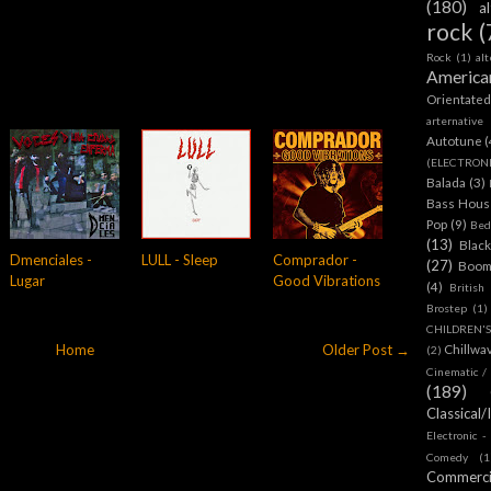
(180)
a
rock
(
Rock
(1)
al
America
Orientate
arternative
Autotune
(
(ELECTRON
Balada
(3)
Bass House
Pop
(9)
Bed
(13)
Blac
Dmenciales -
LULL - Sleep
Comprador -
(27)
Boom
Lugar
Good Vibrations
(4)
British
Brostep
(1)
CHILDREN'
Home
Older Post →
Chillwa
(2)
Cinematic /
(189)
Classical/
Electronic -
Comedy
(1
Commerc