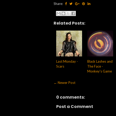
Share:
Related Posts:
Last Monday -
Black Lashes and
Scars
The Face -
Monkey's Game
← Newer Post
0 comments:
Post a Comment