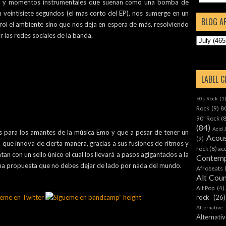
os y momentos instrumentales que suenan como una bomba de
 veintisiete segundos (el mas corto del EP), nos sumerge en un
BLOG A
trol el ambiente sino que nos deja en espera de más, resolviendo
 las redes sociales de la banda.
LABEL 
60s Rock
(1
Rock
(9)
8
90' Rock
(
(84)
Acid 
s para los amantes de la música Emo y que a pesar de tener un
Acous
(9)
que innova de cierta manera, gracias a sus fusiones de ritmos y
rock
(8)
ac
an con un sello único el cual los llevará a pasos agigantados a la
Contemp
una propuesta que no debes dejar de lado por nada del mundo.
Afrobeats
Alt Cou
Alt Pop.
(4)
rock
(26)
Alternative
Alternat