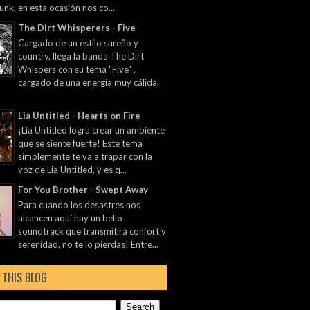
unk, en esta ocasión nos co...
The Dirt Whisperers - Five
Cargado de un estilo sureño y
country, llega la banda The Dirt
Whispers con su tema "Five" ,
cargado de una energía muy cálida,
Lia Untitled - Hearts on Fire
¡Lia Untitled logra crear un ambiente
que se siente fuerte! Este tema
simplemente te va a trapar con la
voz de Lia Untitled, y es q...
For You Brother - Swept Away
Para cuando los desastres nos
alcancen aquí hay un bello
soundtrack que transmitirá confort y
serenidad, no te lo pierdas! Entre...
 THIS BLOG