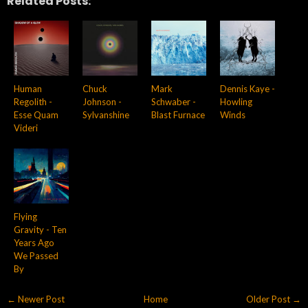
Related Posts:
Human
Chuck
Mark
Dennis Kaye -
Regolith -
Johnson -
Schwaber -
Howling
Esse Quam
Sylvanshine
Blast Furnace
Winds
Videri
Flying
Gravity - Ten
Years Ago
We Passed
By
← Newer Post
Home
Older Post →