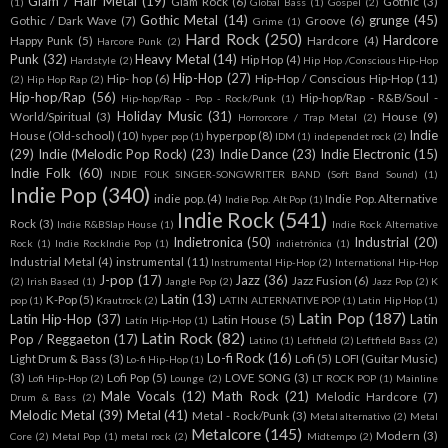
Glam / Hair Metal
(19)
Glam Rock
(6)
Gothic
(3)
(1)
Global Bass
(1)
Gospel
(2)
Gothic Metal
(14)
grunge
(45)
Gothic / Dark Wave
(7)
Groove
(6)
Grime
(1)
Hard Rock
(250)
Hardcore
Happy Punk
(5)
Hardcore
(4)
Harcore Punk
(2)
Punk
(32)
Heavy Metal
(14)
Hip Hop
(4)
Hardstyle
(2)
Hip Hop /Conscious Hip-Hop
Hip-Hop
(27)
Hip- hop
(6)
Hip-Hop / Conscious Hip-Hop
(11)
(2)
Hip Hop Rap
(2)
Hip-hop/Rap
(56)
Hip-hop/Rap - R&B/Soul -
Hip-hop/Rap - Pop - Rock/Punk
(1)
Holiday Music
(31)
World/Spiritual
(3)
House
(9)
Horrorcore / Trap Metal
(2)
Indie
House (Old-school)
(10)
hyperpop
(8)
hyper pop
(1)
IDM
(1)
independet rock
(2)
(29)
Indie (Melodic Pop Rock)
(23)
Indie Dance
(23)
Indie Electronic
(15)
Indie Folk
(60)
INDIE FOLK SINGER-SONGWRITER BAND (Soft Band Sound)
(1)
Indie Pop
(340)
indie pop.
(4)
Indie Pop. Alternative
Indie Pop. Alt Pop
(1)
Indie Rock
(541)
Rock
(3)
Indie R&BSlap House
(1)
Indie Rock Alternative
Indietronica
(50)
Industrial
(20)
Rock
(1)
Indie RockIndie Pop
(1)
indietrónica
(1)
Industrial Metal
(4)
instrumental
(11)
Instrumental Hip-Hop
(2)
International Hip-Hop
J-pop
(17)
Jazz
(36)
Jazz Fusion
(6)
(2)
Irish Based
(1)
Jangle Pop
(2)
Jazz Pop
(2)
K
Latin
(13)
K-Pop
(5)
pop
(1)
Krautrock
(2)
LATIN ALTERNATIVE POP
(1)
Latin Hip Hop
(1)
Latin Pop
(187)
Latin Hip-Hop
(37)
Latin
Latin House
(5)
Latín Hip-Hop
(1)
Latin Rock
(82)
Pop / Reggaeton
(17)
Latino
(1)
Leftfield
(2)
Leftfield Bass
(2)
Lo-fi Rock
(16)
Light Drum & Bass
(3)
Lofi
(5)
LOFI (Guitar Music)
Lo-fi Hip-Hop
(1)
(3)
Lofi Pop
(5)
LOVE SONG
(3)
Lofi Hip-Hop
(2)
Lounge
(2)
LT ROCK POP
(1)
Mainline
Male Vocals
(12)
Math Rock
(21)
Melodic Hardcore
(7)
Drum & Bass
(2)
Melodic Metal
(39)
Metal
(41)
Metal - Rock/Punk
(3)
Metal alternativo
(2)
Metal
Metalcore
(145)
Modern
(3)
Core
(2)
Metal Pop
(1)
metal rock
(2)
Midtempo
(2)