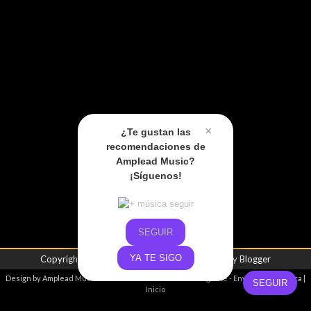
×
¿Te gustan las
recomendaciones de
Amplead Music?
¡Síguenos!
SEGUIR
YA TE SIGO
Copyright ©
2026
Amplead Music
| Powered by
Blogger
Design by
Amplead Music
- Promoviendo el talento emergente -
Envíanos tu música
|
SEGUIR
Inicio