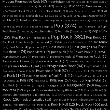
Modern Progressive Rock
(47)
Moombahton
(3)
Motivational
(1)
Música Popular
New wave
(52)
Neo-Soul
(7)
NEW AGE
(4)
(1)
Neo / Modern Classical
(1)
neofolk
(1)
Noise Rock
(7)
NEW WAVE (Think The Smiths)
(1)
Nordic Based
(1)
Norteño
(1)
North
Nostalgic
(11)
Nu Jazz / Jazztronica
(4)
American Based
(1)
Nu Cumbia
(2)
Nu Jazz
(1)
Nu Metal
(4)
Nu-disco
(3)
Old-school Hip-Hop
(1)
Pdychedelic Rock
(1)
Peak / Driving
Pop
(374)
Pop -
Techno
(1)
Phonk
(1)
Political Hip-Hop
(2)
Pop - R&B/Soul
(1)
Pop Punk
Rock/Punk
(3)
pop alternativo
(5)
Pop indie
(3)
pop latino
(7)
Pop Alt
(1)
Pop Rock
(382)
(233)
Pop Rap
(27)
Pop Rock.
(16)
Pop Reagge
(1)
Popular Music
Pop Rock. Indie Rock
(4)
pop world
(3)
POP-PUNK
(2)
Popular
(1)
Post-
(27)
Post Rock
(50)
Post-grunge
(26)
Post Metal
(4)
post punk
(11)
Hardcore
(74)
Post-Metal
(17)
post-punk
(48)
Power Pop
(60)
POWER
Progressive Rock
(12)
POP (BEACH BOYS
(4)
Prog Rock
(9)
progresive rock
(5)
Progressive House
(6)
progressive metal
(10)
Progressive Metal / Djen
(2)
Progressive Rock
(84)
Progressive Metal / Djent
(38)
Psychedelic
(14)
Psychedelic Rock
(57)
Psytrance
Psychedelic / Freak Folk
(2)
Psychedelyc Rock
(2)
Punk
(182)
Punk Rock
(19)
(3)
Punk Indie Rock
(4)
PunkPop Punk
(1)
PunkPunk
R&B
(19)
R&B/Soul
(57)
Rap
(30)
Rap Metal
(19)
(1)
Quieky
(1)
R&B Soul
(1)
Reggaeton
(90)
Reggae
(20)
Regional
Rap Rock
(4)
RAP UK
(1)
regg
(1)
mexicana
(42)
Regional Mexicano
(4)
Relaxing
(8)
Remix
(11)
Remix (official)
(4)
Retro Guitar Rock Pop
(11)
Retro Soul
(10)
Rhythm And Blues
(1)
Riddim / Tearout
(2)
Rock
(130)
rock alternativo
(15)
Rock Blues
(4)
rock independiente
(3)
Rock
Rock Pop
(65)
Rock N Roll
(12)
Rock
indie
(1)
rock latino
(1)
Rock modern
(1)
Rock/Punk
(253)
rock punk
(40)
progresivo
(6)
Rockabilly
(8)
Rock suave
(1)