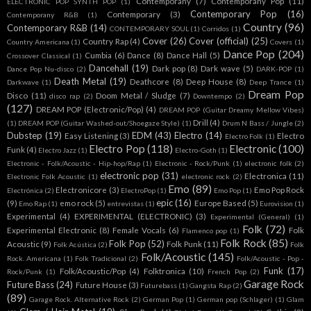
Contemporany
(7)
Contemporany Pop
(11)
ELECTRONIC POP SYNTH POP
(1)
Contemporary Pop
(16)
Contemporary
(3)
Contemporany R&B
(1)
Country
(96)
Contemporary R&B
(14)
CONTEMPORARY SOUL
(1)
Corridos
(1)
Cover
(26)
Cover (official)
(25)
Country Rap
(4)
Country Americana
(1)
Covers
(1)
Dance Pop
(204)
Cumbia
(6)
Dance
(8)
Dance Hall
(5)
Crossover Classical
(1)
Dancehall
(19)
Dark pop
(8)
Dark wave
(5)
Dance Pop Nu-disco
(2)
DARK-POP
(1)
Death Metal
(19)
Deathcore
(8)
Deep House
(8)
Darkwave
(1)
Deep Trance
(1)
Dream Pop
Disco
(11)
Doom Metal / Sludge
(7)
disco rap
(2)
Downtempo
(2)
(127)
DREAM POP (Electronic/Pop)
(4)
DREAM POP (Guitar Dreamy Mellow Vibes)
Drill
(4)
(1)
DREAM POP (Guitar Washed-out/Shoegaze Style)
(1)
Drum N Bass / Jungle
(2)
Dubstep
(19)
EDM
(43)
Electro
(14)
Easy Listening
(3)
Electro
Electro Folk
(1)
Electro Pop
(118)
Electronic
(100)
Funk
(4)
Electro Jazz
(1)
Electro-Goth
(1)
Electronic - Folk/Acoustic - Hip-hop/Rap
(1)
Electronic - Rock/Punk
(1)
electronic folk
(2)
electronic pop
(31)
Electronica
(11)
Electronic Folk Acoustic
(1)
electronic rock
(2)
Emo
(89)
Electronicore
(3)
Emo Pop Rock
Electrónica
(2)
ElectroPop
(1)
Emo Pop
(1)
epic
(16)
(9)
emo rock
(5)
Europe Based
(5)
Emo Rap
(1)
entrevistas
(1)
Eurovision
(1)
Experimental
(4)
EXPERIMENTAL (ELECTRONIC)
(3)
Experimental (General)
(1)
Folk
(72)
Experimental Electronic
(8)
Female Vocals
(6)
Folk
Flamenco pop
(1)
Folk Rock
(85)
Folk Pop
(52)
Acoustic
(9)
Folk Punk
(11)
Folk Acústica
(2)
Folk
Folk/Acoustic
(145)
Rock. Americana
(1)
Folk Tradicional
(2)
Folk/Acoustic - Pop -
Funk
(17)
Folk/Acoustic/Pop
(4)
Folktronica
(10)
Rock/Punk
(1)
French Pop
(2)
Garage Rock
Future Bass
(24)
Future House
(3)
Futurebass
(1)
Gangsta Rap
(2)
(89)
Garage Rock. Alternative Rock
(2)
German Pop
(1)
German pop (Schlager)
(1)
Glam