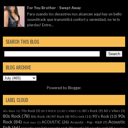
For You Brother - Swept Away
Para cuando los desastres nos alcancen aquí hay un bello
soundtrack que transmitirá confort y serenidad, no te lo
pierdas! Entre...
SEARCH THIS BLOG
BLOG ARCHIVE
Powered by
Blogger
.
LABEL CLOUD
70s Rock
(3)
80´s Rock
(9)
80´s Vibes
(3)
60s Rock
(1)
80'S ROCK
(1)
80's VIBES
(1)
80s Rock
(78)
90s
90´s Rock
(13)
80s Rock.
(4)
90' Rock
(8)
90's rock
(11)
Rock
(84)
Acoustic
ACOUSTIC
(26)
Acoustic - Pop - R&B
(9)
Acid Jazz
(1)
Folk
(66)
acoustic pop
(11)
acoustic rock
(8)
acustic
(4)
acustic rock
(3)