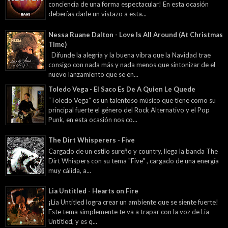
conciencia de una forma espectacular! En esta ocasión
deberías darle un vistazo a esta...
Nessa Ruane Dalton - Love Is All Around (At Christmas
Time)
Difunde la alegría y la buena vibra que la Navidad trae
consigo con nada más y nada menos que sintonizar de el
nuevo lanzamiento que se en...
Toledo Vega - El Saco Es De A Quien Le Quede
“Toledo Vega” es un talentoso músico que tiene como su
principal fuerte el género del Rock Alternativo y el Pop
Punk, en esta ocasión nos co...
The Dirt Whisperers - Five
Cargado de un estilo sureño y country, llega la banda The
Dirt Whispers con su tema "Five" , cargado de una energía
muy cálida, a...
Lia Untitled - Hearts on Fire
¡Lia Untitled logra crear un ambiente que se siente fuerte!
Este tema simplemente te va a trapar con la voz de Lia
Untitled, y es q...