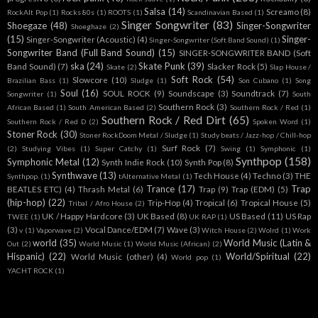
Salsa
(14)
Screamo
(8)
RockAlt Pop
(1)
Rocks 80s
(1)
ROOTS
(1)
Scandinavian Based
(1)
Singer Songwriter
(83)
Shoegaze
(48)
Singer-Songwriter
Shoeghaze
(2)
(15)
Singer-
Singer-Songwriter (Acoustic)
(4)
Singer-Songwriter (Soft Band Sound)
(1)
Songwriter Band (Full Band Sound)
(15)
SINGER-SONGWRITER BAND (Soft
ska
(24)
Skate Punk
(39)
Band Sound)
(7)
Slacker Rock
(5)
Skate
(2)
Slap House /
Soft Rock
(54)
Slowcore
(10)
Brazilian Bass
(1)
Sludge
(1)
Son Cubano
(1)
Song
Soul
(16)
SOUL ROCK
(9)
Soundscape
(3)
Soundtrack
(7)
Songwriter
(1)
South
Southern Rock
(3)
African Based
(1)
South American Based
(2)
Southern Rock / Red
(1)
Southern Rock / Red Dirt
(65)
Southern Rock / Red D
(2)
Spoken Word
(1)
Stoner Rock
(30)
Stoner RockDoom Metal / Sludge
(1)
Study beats / Jazz-hop / Chill-hop
Surf Rock
(7)
(2)
Studying Vibes
(1)
Super Catchy
(1)
Swing
(1)
Symphonic
(1)
Synthpop
(158)
Symphonic Metal
(12)
Synth Indie Rock
(10)
Synth Pop
(8)
Synthwave
(13)
Tech House
(4)
Techno
(3)
THE
Synthpop.
(1)
tAlternative Metal
(1)
Trance
(17)
Trap
BEATLES ETC)
(4)
Thrash Metal
(6)
Trap
(9)
Trap (EDM)
(5)
(hip-hop)
(22)
Trip-Hop
(4)
Tropical
(6)
Tropical House
(5)
Tribal / Afro House
(2)
UK / Happy Hardcore
(3)
UK Based
(8)
US Based
(11)
US Rap
TWEE
(1)
UK RAP
(1)
(3)
Vocal Dance/EDM
(7)
Wave
(3)
v
(1)
Vaporwave
(2)
Witch House
(2)
Wolrd
(1)
Work
world
(35)
World Music (Latin &
Out
(2)
World Music
(1)
World Music (African)
(2)
Hispanic)
(22)
World/Spiritual
(22)
World Music (other)
(4)
World pop
(1)
YACHT ROCK
(1)