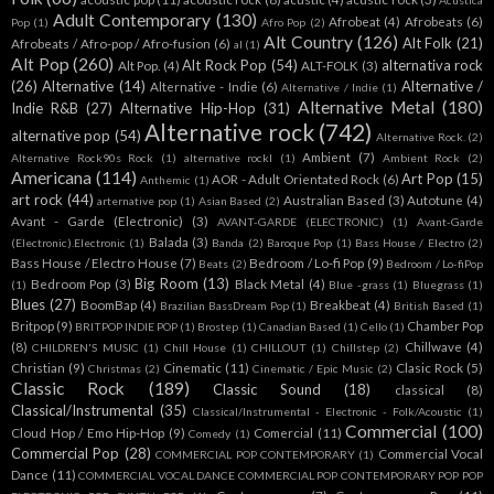
Acústica
Adult Contemporary
(130)
Afrobeat
(4)
Afrobeats
(6)
Pop
(1)
Afro Pop
(2)
Alt Country
(126)
Alt Folk
(21)
Afrobeats / Afro-pop / Afro-fusion
(6)
al
(1)
Alt Pop
(260)
Alt Rock Pop
(54)
alternativa rock
Alt Pop.
(4)
ALT-FOLK
(3)
(26)
Alternative
(14)
Alternative /
Alternative - Indie
(6)
Alternative / Indie
(1)
Alternative Metal
(180)
Indie R&B
(27)
Alternative Hip-Hop
(31)
Alternative rock
(742)
alternative pop
(54)
Alternative Rock.
(2)
Ambient
(7)
Alternative Rock90s Rock
(1)
alternative rockl
(1)
Ambient Rock
(2)
Americana
(114)
Art Pop
(15)
AOR - Adult Orientated Rock
(6)
Anthemic
(1)
art rock
(44)
Australian Based
(3)
Autotune
(4)
arternative pop
(1)
Asian Based
(2)
Avant - Garde (Electronic)
(3)
AVANT-GARDE (ELECTRONIC)
(1)
Avant-Garde
Balada
(3)
(Electronic).Electronic
(1)
Banda
(2)
Baroque Pop
(1)
Bass House / Electro
(2)
Bass House / Electro House
(7)
Bedroom / Lo-fi Pop
(9)
Beats
(2)
Bedroom / Lo-fiPop
Big Room
(13)
Bedroom Pop
(3)
Black Metal
(4)
(1)
Blue -grass
(1)
Bluegrass
(1)
Blues
(27)
BoomBap
(4)
Breakbeat
(4)
Brazilian BassDream Pop
(1)
British Based
(1)
Britpop
(9)
Chamber Pop
BRITPOP INDIE POP
(1)
Brostep
(1)
Canadian Based
(1)
Cello
(1)
(8)
Chillwave
(4)
CHILDREN'S MUSIC
(1)
Chill House
(1)
CHILLOUT
(1)
Chillstep
(2)
Christian
(9)
Cinematic
(11)
Clasic Rock
(5)
Christmas
(2)
Cinematic / Epic Music
(2)
Classic Rock
(189)
Classic Sound
(18)
classical
(8)
Classical/Instrumental
(35)
Classical/Instrumental - Electronic - Folk/Acoustic
(1)
Commercial
(100)
Cloud Hop / Emo Hip-Hop
(9)
Comercial
(11)
Comedy
(1)
Commercial Pop
(28)
Commercial Vocal
COMMERCIAL POP CONTEMPORARY
(1)
Dance
(11)
COMMERCIAL VOCAL DANCE COMMERCIAL POP CONTEMPORARY POP POP