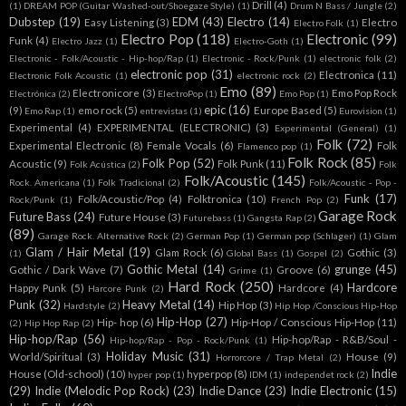
Drill
(4)
(1)
DREAM POP (Guitar Washed-out/Shoegaze Style)
(1)
Drum N Bass / Jungle
(2)
Dubstep
(19)
EDM
(43)
Electro
(14)
Easy Listening
(3)
Electro
Electro Folk
(1)
Electro Pop
(118)
Electronic
(99)
Funk
(4)
Electro Jazz
(1)
Electro-Goth
(1)
Electronic - Folk/Acoustic - Hip-hop/Rap
(1)
Electronic - Rock/Punk
(1)
electronic folk
(2)
electronic pop
(31)
Electronica
(11)
Electronic Folk Acoustic
(1)
electronic rock
(2)
Emo
(89)
Electronicore
(3)
Emo Pop Rock
Electrónica
(2)
ElectroPop
(1)
Emo Pop
(1)
epic
(16)
(9)
emo rock
(5)
Europe Based
(5)
Emo Rap
(1)
entrevistas
(1)
Eurovision
(1)
Experimental
(4)
EXPERIMENTAL (ELECTRONIC)
(3)
Experimental (General)
(1)
Folk
(72)
Experimental Electronic
(8)
Female Vocals
(6)
Folk
Flamenco pop
(1)
Folk Rock
(85)
Folk Pop
(52)
Acoustic
(9)
Folk Punk
(11)
Folk Acústica
(2)
Folk
Folk/Acoustic
(145)
Rock. Americana
(1)
Folk Tradicional
(2)
Folk/Acoustic - Pop -
Funk
(17)
Folk/Acoustic/Pop
(4)
Folktronica
(10)
Rock/Punk
(1)
French Pop
(2)
Garage Rock
Future Bass
(24)
Future House
(3)
Futurebass
(1)
Gangsta Rap
(2)
(89)
Garage Rock. Alternative Rock
(2)
German Pop
(1)
German pop (Schlager)
(1)
Glam
Glam / Hair Metal
(19)
Glam Rock
(6)
Gothic
(3)
(1)
Global Bass
(1)
Gospel
(2)
Gothic Metal
(14)
grunge
(45)
Gothic / Dark Wave
(7)
Groove
(6)
Grime
(1)
Hard Rock
(250)
Hardcore
Happy Punk
(5)
Hardcore
(4)
Harcore Punk
(2)
Punk
(32)
Heavy Metal
(14)
Hip Hop
(3)
Hardstyle
(2)
Hip Hop /Conscious Hip-Hop
Hip-Hop
(27)
Hip- hop
(6)
Hip-Hop / Conscious Hip-Hop
(11)
(2)
Hip Hop Rap
(2)
Hip-hop/Rap
(56)
Hip-hop/Rap - R&B/Soul -
Hip-hop/Rap - Pop - Rock/Punk
(1)
Holiday Music
(31)
World/Spiritual
(3)
House
(9)
Horrorcore / Trap Metal
(2)
Indie
House (Old-school)
(10)
hyperpop
(8)
hyper pop
(1)
IDM
(1)
independet rock
(2)
(29)
Indie (Melodic Pop Rock)
(23)
Indie Dance
(23)
Indie Electronic
(15)