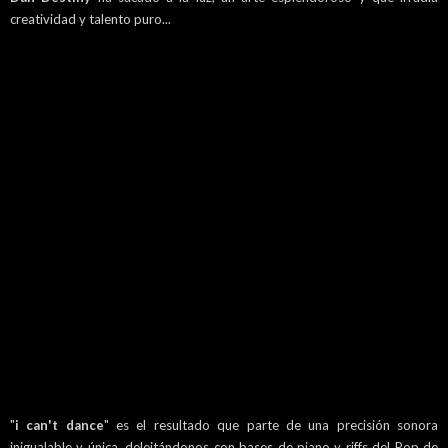
creatividad y talento puro...
"
i can't dance
" es el resultado que parte de una precisión sonora
inigualable y única, deleitándonos con bases de piano y riffs del Pop de