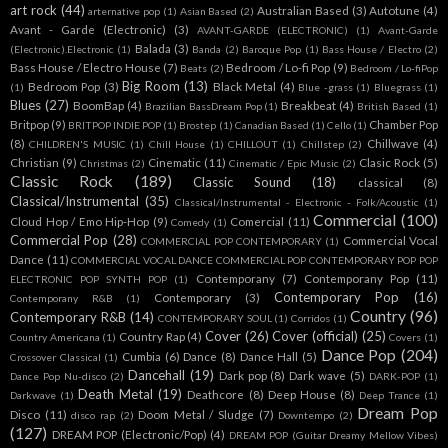
art rock
(44)
Australian Based
(3)
Autotune
(4)
arternative pop
(1)
Asian Based
(2)
Avant - Garde (Electronic)
(3)
AVANT-GARDE (ELECTRONIC)
(1)
Avant-Garde
Balada
(3)
(Electronic).Electronic
(1)
Banda
(2)
Baroque Pop
(1)
Bass House / Electro
(2)
Bass House / Electro House
(7)
Bedroom / Lo-fi Pop
(9)
Beats
(2)
Bedroom / Lo-fiPop
Big Room
(13)
Bedroom Pop
(3)
Black Metal
(4)
(1)
Blue -grass
(1)
Bluegrass
(1)
Blues
(27)
BoomBap
(4)
Breakbeat
(4)
Brazilian BassDream Pop
(1)
British Based
(1)
Britpop
(9)
Chamber Pop
BRITPOP INDIE POP
(1)
Brostep
(1)
Canadian Based
(1)
Cello
(1)
(8)
Chillwave
(4)
CHILDREN'S MUSIC
(1)
Chill House
(1)
CHILLOUT
(1)
Chillstep
(2)
Christian
(9)
Cinematic
(11)
Clasic Rock
(5)
Christmas
(2)
Cinematic / Epic Music
(2)
Classic Rock
(189)
Classic Sound
(18)
classical
(8)
Classical/Instrumental
(35)
Classical/Instrumental - Electronic - Folk/Acoustic
(1)
Commercial
(100)
Cloud Hop / Emo Hip-Hop
(9)
Comercial
(11)
Comedy
(1)
Commercial Pop
(28)
Commercial Vocal
COMMERCIAL POP CONTEMPORARY
(1)
Dance
(11)
COMMERCIAL VOCAL DANCE COMMERCIAL POP CONTEMPORARY POP POP
Contemporany
(7)
Contemporany Pop
(11)
ELECTRONIC POP SYNTH POP
(1)
Contemporary Pop
(16)
Contemporary
(3)
Contemporany R&B
(1)
Country
(96)
Contemporary R&B
(14)
CONTEMPORARY SOUL
(1)
Corridos
(1)
Cover
(26)
Cover (official)
(25)
Country Rap
(4)
Country Americana
(1)
Covers
(1)
Dance Pop
(204)
Cumbia
(6)
Dance
(8)
Dance Hall
(5)
Crossover Classical
(1)
Dancehall
(19)
Dark pop
(8)
Dark wave
(5)
Dance Pop Nu-disco
(2)
DARK-POP
(1)
Death Metal
(19)
Deathcore
(8)
Deep House
(8)
Darkwave
(1)
Deep Trance
(1)
Dream Pop
Disco
(11)
Doom Metal / Sludge
(7)
disco rap
(2)
Downtempo
(2)
(127)
DREAM POP (Electronic/Pop)
(4)
DREAM POP (Guitar Dreamy Mellow Vibes)