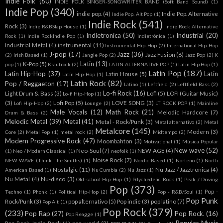
Indie Folk
(60)
INDIE FOLK SINGER-SONGWRITER BAND (Soft Band Sound)
(1)
Indie Pop
(340)
indie pop.
(4)
Indie Pop. Alternative
Indie Pop. Alt Pop
(1)
Indie Rock
(541)
Rock
(3)
Indie R&BSlap House
(1)
Indie Rock Alternative
Indietronica
(50)
Industrial
(20)
Rock
(1)
Indie RockIndie Pop
(1)
indietrónica
(1)
Industrial Metal
(4)
instrumental
(11)
Instrumental Hip-Hop
(2)
International Hip-Hop
J-pop
(17)
Jazz
(36)
Jazz Fusion
(6)
(2)
Irish Based
(1)
Jangle Pop
(2)
Jazz Pop
(2)
K
Latin
(13)
K-Pop
(5)
pop
(1)
Krautrock
(2)
LATIN ALTERNATIVE POP
(1)
Latin Hip Hop
(1)
Latin Pop
(187)
Latin Hip-Hop
(37)
Latin
Latin House
(5)
Latín Hip-Hop
(1)
Latin Rock
(82)
Pop / Reggaeton
(17)
Latino
(1)
Leftfield
(2)
Leftfield Bass
(2)
Lo-fi Rock
(16)
Light Drum & Bass
(3)
Lofi
(5)
LOFI (Guitar Music)
Lo-fi Hip-Hop
(1)
(3)
Lofi Pop
(5)
LOVE SONG
(3)
Lofi Hip-Hop
(2)
Lounge
(2)
LT ROCK POP
(1)
Mainline
Male Vocals
(12)
Math Rock
(21)
Melodic Hardcore
(7)
Drum & Bass
(2)
Melodic Metal
(39)
Metal
(41)
Metal - Rock/Punk
(3)
Metal alternativo
(2)
Metal
Metalcore
(145)
Modern
(3)
Core
(2)
Metal Pop
(1)
metal rock
(2)
Midtempo
(2)
Modern Progressive Rock
(47)
Moombahton
(3)
Motivational
(1)
Música Popular
New wave
(52)
Neo-Soul
(7)
NEW AGE
(4)
(1)
Neo / Modern Classical
(1)
neofolk
(1)
Noise Rock
(7)
NEW WAVE (Think The Smiths)
(1)
Nordic Based
(1)
Norteño
(1)
North
Nostalgic
(11)
Nu Jazz / Jazztronica
(4)
American Based
(1)
Nu Cumbia
(2)
Nu Jazz
(1)
Nu Metal
(4)
Nu-disco
(3)
Old-school Hip-Hop
(1)
Pdychedelic Rock
(1)
Peak / Driving
Pop
(373)
Pop -
Techno
(1)
Phonk
(1)
Political Hip-Hop
(2)
Pop - R&B/Soul
(1)
Pop Punk
Rock/Punk
(3)
pop alternativo
(5)
Pop indie
(3)
pop latino
(7)
Pop Alt
(1)
Pop Rock
(379)
(233)
Pop Rap
(27)
Pop Rock.
(16)
Pop Reagge
(1)