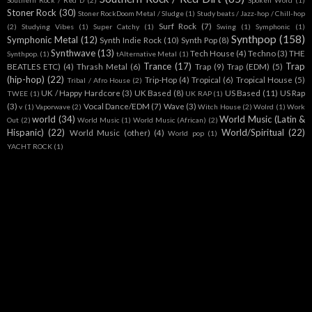
Southern Rock / Red D
(2)
Spoken Word
(1)
Stoner Rock
(30)
Stoner RockDoom Metal / Sludge
(1)
Study beats / Jazz-hop / Chill-hop
Surf Rock
(7)
(2)
Studying Vibes
(1)
Super Catchy
(1)
Swing
(1)
Symphonic
(1)
Synthpop
(158)
Symphonic Metal
(12)
Synth Indie Rock
(10)
Synth Pop
(8)
Synthwave
(13)
Tech House
(4)
Techno
(3)
THE
Synthpop.
(1)
tAlternative Metal
(1)
Trance
(17)
Trap
BEATLES ETC)
(4)
Thrash Metal
(6)
Trap
(9)
Trap (EDM)
(5)
(hip-hop)
(22)
Trip-Hop
(4)
Tropical
(6)
Tropical House
(5)
Tribal / Afro House
(2)
UK / Happy Hardcore
(3)
UK Based
(8)
US Based
(11)
US Rap
TWEE
(1)
UK RAP
(1)
(3)
Vocal Dance/EDM
(7)
Wave
(3)
v
(1)
Vaporwave
(2)
Witch House
(2)
Wolrd
(1)
Work
world
(34)
World Music (Latin &
Out
(2)
World Music
(1)
World Music (African)
(2)
Hispanic)
(22)
World/Spiritual
(22)
World Music (other)
(4)
World pop
(1)
YACHT ROCK
(1)