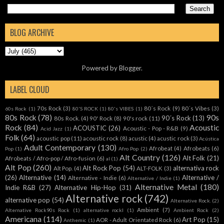
BLOG ARCHIVE
Powered by
Blogger
.
LABEL CLOUD
70s Rock
(3)
80´s Rock
(9)
80´s Vibes
(3)
60s Rock
(1)
80'S ROCK
(1)
80's VIBES
(1)
80s Rock
(78)
90s
90´s Rock
(13)
80s Rock.
(4)
90' Rock
(8)
90's rock
(11)
Rock
(84)
Acoustic
ACOUSTIC
(26)
Acoustic - Pop - R&B
(9)
Acid Jazz
(1)
Folk
(64)
acoustic pop
(11)
acoustic rock
(8)
acustic
(4)
acustic rock
(3)
Acústica
Adult Contemporary
(130)
Afrobeat
(4)
Afrobeats
(6)
Pop
(1)
Afro Pop
(2)
Alt Country
(126)
Alt Folk
(21)
Afrobeats / Afro-pop / Afro-fusion
(6)
al
(1)
Alt Pop
(260)
Alt Rock Pop
(54)
alternativa rock
Alt Pop.
(4)
ALT-FOLK
(3)
(26)
Alternative
(14)
Alternative /
Alternative - Indie
(6)
Alternative / Indie
(1)
Alternative Metal
(180)
Indie R&B
(27)
Alternative Hip-Hop
(31)
Alternative rock
(742)
alternative pop
(54)
Alternative Rock.
(2)
Ambient
(7)
Alternative Rock90s Rock
(1)
alternative rockl
(1)
Ambient Rock
(2)
Americana
(114)
Art Pop
(15)
AOR - Adult Orientated Rock
(6)
Anthemic
(1)