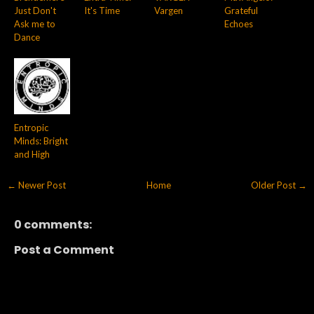
Just Don't
It's Time
Vargen
Grateful
Ask me to
Echoes
Dance
Entropic
Minds: Bright
and High
← Newer Post
Home
Older Post →
0 comments:
Post a Comment