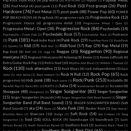
Popular Music
Pop Rock. Indie Rock
(4)
pop world
(3)
POP-PUNK
(2)
Popular
(1)
Post-
(26)
Post Rock
(50)
Post-grunge
(26)
Post Metal
(4)
post punk
(11)
Hardcore
(74)
Post-Metal
(17)
post-punk
(48)
Power Pop
(60)
POWER
Progressive Rock
(12)
POP (BEACH BOYS
(4)
Prog Rock
(9)
progresive rock
(5)
Progressive House
(6)
progressive metal
(10)
Progressive Metal / Djen
(2)
Progressive Rock
(84)
Progressive Metal / Djent
(38)
Psychedelic
(14)
Psychedelic Rock
(57)
Psytrance
Psychedelic / Freak Folk
(2)
Psychedelyc Rock
(2)
Punk
(181)
Punk Rock
(19)
(3)
Punk Indie Rock
(4)
PunkPop Punk
(1)
PunkPunk
R&B
(19)
R&B/Soul
(57)
Rap
(29)
Rap Metal
(19)
(1)
Quieky
(1)
R&B Soul
(1)
Reggaeton
(90)
Reggae
(20)
Regional
Rap Rock
(4)
RAP UK
(1)
regg
(1)
mexicana
(42)
Regional Mexicano
(4)
Relaxing
(8)
Remix
(11)
Remix (official)
(4)
Retro Guitar Rock Pop
(11)
Retro Soul
(10)
Rhythm And Blues
(1)
Riddim / Tearout
(2)
Rock
(130)
rock alternativo
(15)
Rock Blues
(4)
rock independiente
(3)
Rock
Rock Pop
(65)
Rock N Roll
(12)
Rock
indie
(1)
rock latino
(1)
Rock modern
(1)
Rock/Punk
(253)
rock punk
(38)
progresivo
(6)
Rockabilly
(8)
Rock suave
(1)
Salsa
(14)
Screamo
(8)
RockAlt Pop
(1)
Rocks 80s
(1)
ROOTS
(1)
Scandinavian Based
(1)
Singer Songwriter
(83)
Shoegaze
(48)
Singer-Songwriter
Shoeghaze
(2)
(15)
Singer-
Singer-Songwriter (Acoustic)
(4)
Singer-Songwriter (Soft Band Sound)
(1)
Songwriter Band (Full Band Sound)
(15)
SINGER-SONGWRITER BAND (Soft
ska
(24)
Skate Punk
(39)
Band Sound)
(7)
Slacker Rock
(5)
Skate
(2)
Slap House /
Soft Rock
(54)
Slowcore
(10)
Brazilian Bass
(1)
Sludge
(1)
Son Cubano
(1)
Song
Soul
(16)
SOUL ROCK
(9)
Soundscape
(3)
Soundtrack
(7)
Songwriter
(1)
South
Southern Rock
(3)
African Based
(1)
South American Based
(2)
Southern Rock / Red
(1)
Southern Rock / Red Dirt
(65)