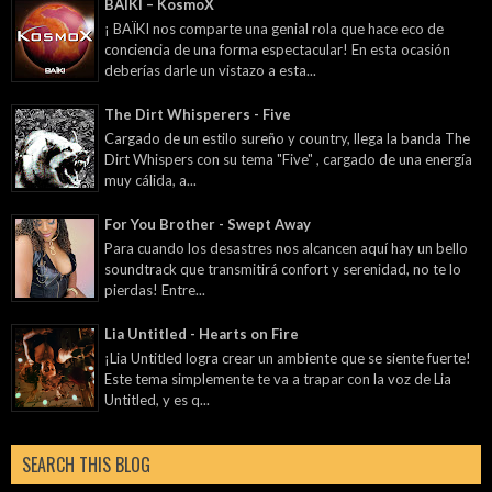
BAÏKI – KosmoX
¡ BAÏKI nos comparte una genial rola que hace eco de
conciencia de una forma espectacular! En esta ocasión
deberías darle un vistazo a esta...
The Dirt Whisperers - Five
Cargado de un estilo sureño y country, llega la banda The
Dirt Whispers con su tema "Five" , cargado de una energía
muy cálida, a...
For You Brother - Swept Away
Para cuando los desastres nos alcancen aquí hay un bello
soundtrack que transmitirá confort y serenidad, no te lo
pierdas! Entre...
Lia Untitled - Hearts on Fire
¡Lia Untitled logra crear un ambiente que se siente fuerte!
Este tema simplemente te va a trapar con la voz de Lia
Untitled, y es q...
SEARCH THIS BLOG