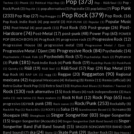
Pop
(373)
Pop -
Techno
(1)
Phonk
(1)
Political Hip-Hop
(2)
Pop - R&B/Soul
(1)
Pop Punk
Rock/Punk
(3)
pop alternativo
(5)
Pop indie
(3)
pop latino
(7)
Pop Alt
(1)
Pop Rock
(379)
(233)
Pop Rap
(27)
Pop Rock.
(16)
Pop Reagge
(1)
Popular Music
Pop Rock. Indie Rock
(4)
pop world
(3)
POP-PUNK
(2)
Popular
(1)
Post-
(26)
Post Rock
(50)
Post-grunge
(26)
Post Metal
(4)
post punk
(11)
Hardcore
(74)
Post-Metal
(17)
post-punk
(48)
Power Pop
(60)
POWER
Progressive Rock
(12)
POP (BEACH BOYS
(4)
Prog Rock
(9)
progresive rock
(5)
Progressive House
(6)
progressive metal
(10)
Progressive Metal / Djen
(2)
Progressive Rock
(84)
Progressive Metal / Djent
(38)
Psychedelic
(14)
Psychedelic Rock
(57)
Psytrance
Psychedelic / Freak Folk
(2)
Psychedelyc Rock
(2)
Punk
(181)
Punk Rock
(19)
(3)
Punk Indie Rock
(4)
PunkPop Punk
(1)
PunkPunk
R&B
(19)
R&B/Soul
(57)
Rap
(29)
Rap Metal
(19)
(1)
Quieky
(1)
R&B Soul
(1)
Reggaeton
(90)
Reggae
(20)
Regional
Rap Rock
(4)
RAP UK
(1)
regg
(1)
mexicana
(42)
Regional Mexicano
(4)
Relaxing
(8)
Remix
(11)
Remix (official)
(4)
Retro Guitar Rock Pop
(11)
Retro Soul
(10)
Rhythm And Blues
(1)
Riddim / Tearout
(2)
Rock
(130)
rock alternativo
(15)
Rock Blues
(4)
rock independiente
(3)
Rock
Rock Pop
(65)
Rock N Roll
(12)
Rock
indie
(1)
rock latino
(1)
Rock modern
(1)
Rock/Punk
(253)
rock punk
(38)
progresivo
(6)
Rockabilly
(8)
Rock suave
(1)
Salsa
(14)
Screamo
(8)
RockAlt Pop
(1)
Rocks 80s
(1)
ROOTS
(1)
Scandinavian Based
(1)
Singer Songwriter
(83)
Shoegaze
(48)
Singer-Songwriter
Shoeghaze
(2)
(15)
Singer-
Singer-Songwriter (Acoustic)
(4)
Singer-Songwriter (Soft Band Sound)
(1)
Songwriter Band (Full Band Sound)
(15)
SINGER-SONGWRITER BAND (Soft
ska
(24)
Skate Punk
(39)
Band Sound)
(7)
Slacker Rock
(5)
Skate
(2)
Slap House /