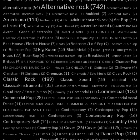
Alternative rock
(742)
alternative pop
(54)
Alternative Rock.
(2)
Ambient
(7)
Alternative Rock90s Rock
(1)
alternative rockl
(1)
Ambient Rock
(2)
Americana
(114)
Art Pop
(15)
AOR - Adult Orientated Rock
(6)
Anthemic
(1)
art rock
(44)
Australian Based
(3)
Autotune
(4)
arternative pop
(1)
Asian Based
(2)
Avant - Garde (Electronic)
(3)
AVANT-GARDE (ELECTRONIC)
(1)
Avant-Garde
Balada
(3)
(Electronic).Electronic
(1)
Banda
(2)
Baroque Pop
(1)
Bass House / Electro
(2)
Bass House / Electro House
(7)
Bedroom / Lo-fi Pop
(9)
Beats
(2)
Bedroom / Lo-fiPop
Big Room
(13)
Bedroom Pop
(3)
Black Metal
(4)
(1)
Blue -grass
(1)
Bluegrass
(1)
Blues
(27)
BoomBap
(4)
Breakbeat
(4)
Brazilian BassDream Pop
(1)
British Based
(1)
Britpop
(9)
Chamber Pop
BRITPOP INDIE POP
(1)
Brostep
(1)
Canadian Based
(1)
Cello
(1)
(8)
Chillwave
(4)
CHILDREN'S MUSIC
(1)
Chill House
(1)
CHILLOUT
(1)
Chillstep
(2)
Christian
(9)
Cinematic
(11)
Clasic Rock
(5)
Christmas
(2)
Cinematic / Epic Music
(2)
Classic Rock
(189)
Classic Sound
(18)
classical
(8)
Classical/Instrumental
(35)
Classical/Instrumental - Electronic - Folk/Acoustic
(1)
Commercial
(100)
Cloud Hop / Emo Hip-Hop
(9)
Comercial
(11)
Comedy
(1)
Commercial Pop
(28)
Commercial Vocal
COMMERCIAL POP CONTEMPORARY
(1)
Dance
(11)
COMMERCIAL VOCAL DANCE COMMERCIAL POP CONTEMPORARY POP POP
Contemporany
(7)
Contemporany Pop
(11)
ELECTRONIC POP SYNTH POP
(1)
Contemporary Pop
(16)
Contemporary
(3)
Contemporany R&B
(1)
Country
(96)
Contemporary R&B
(14)
CONTEMPORARY SOUL
(1)
Corridos
(1)
Cover
(26)
Cover (official)
(25)
Country Rap
(4)
Country Americana
(1)
Covers
(1)
Dance Pop
(204)
Cumbia
(6)
Dance
(8)
Dance Hall
(5)
Crossover Classical
(1)
Dancehall
(19)
Dark pop
(8)
Dark wave
(5)