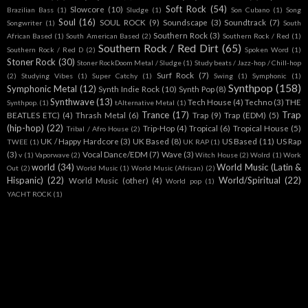
Soft Rock
(54)
Slowcore
(10)
Brazilian Bass
(1)
Sludge
(1)
Son Cubano
(1)
Song
Soul
(16)
SOUL ROCK
(9)
Soundscape
(3)
Soundtrack
(7)
Songwriter
(1)
South
Southern Rock
(3)
African Based
(1)
South American Based
(2)
Southern Rock / Red
(1)
Southern Rock / Red Dirt
(65)
Southern Rock / Red D
(2)
Spoken Word
(1)
Stoner Rock
(30)
Stoner RockDoom Metal / Sludge
(1)
Study beats / Jazz-hop / Chill-hop
Surf Rock
(7)
(2)
Studying Vibes
(1)
Super Catchy
(1)
Swing
(1)
Symphonic
(1)
Synthpop
(158)
Symphonic Metal
(12)
Synth Indie Rock
(10)
Synth Pop
(8)
Synthwave
(13)
Tech House
(4)
Techno
(3)
THE
Synthpop.
(1)
tAlternative Metal
(1)
Trance
(17)
Trap
BEATLES ETC)
(4)
Thrash Metal
(6)
Trap
(9)
Trap (EDM)
(5)
(hip-hop)
(22)
Trip-Hop
(4)
Tropical
(6)
Tropical House
(5)
Tribal / Afro House
(2)
UK / Happy Hardcore
(3)
UK Based
(8)
US Based
(11)
US Rap
TWEE
(1)
UK RAP
(1)
(3)
Vocal Dance/EDM
(7)
Wave
(3)
v
(1)
Vaporwave
(2)
Witch House
(2)
Wolrd
(1)
Work
world
(34)
World Music (Latin &
Out
(2)
World Music
(1)
World Music (African)
(2)
Hispanic)
(22)
World/Spiritual
(22)
World Music (other)
(4)
World pop
(1)
YACHT ROCK
(1)