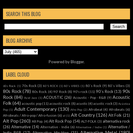
SEARCH THIS BLOG
BLOG ARCHIVE
Powered by
Blogger
.
LABEL CLOUD
70s Rock
(3)
80´s Rock
(9)
80´s Vibes
(3)
60s Rock
(1)
80'S ROCK
(1)
80's VIBES
(1)
80s Rock
(78)
90s
90´s Rock
(13)
80s Rock.
(4)
90' Rock
(8)
90's rock
(11)
Rock
(84)
Acoustic
ACOUSTIC
(26)
Acoustic - Pop - R&B
(9)
Acid Jazz
(1)
Folk
(64)
acoustic pop
(11)
acoustic rock
(8)
acustic
(4)
acustic rock
(3)
Acústica
Adult Contemporary
(130)
Afrobeat
(4)
Afrobeats
(6)
Pop
(1)
Afro Pop
(2)
Alt Country
(126)
Alt Folk
(21)
Afrobeats / Afro-pop / Afro-fusion
(6)
al
(1)
Alt Pop
(260)
Alt Rock Pop
(54)
alternativa rock
Alt Pop.
(4)
ALT-FOLK
(3)
(26)
Alternative
(14)
Alternative /
Alternative - Indie
(6)
Alternative / Indie
(1)
Alternative Metal
(180)
Indie R&B
(27)
Alternative Hip-Hop
(31)