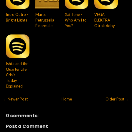
Intro Outro -
Marco
Xai Tone -
VEGA
Bright Lights
Petruzzella -
Who Am I to
ELEKTRA -
È normale
You?
Otrok doby
Ishta and the
Quarter Life
Crisis -
Today
Explained
← Newer Post
Home
Older Post →
0 comments:
Post a Comment