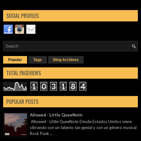
SOCIAL PROFILES
Popular
Tags
Blog Archives
TOTAL PAGEVIEWS
1
0
3
1
8
4
POPULAR POSTS
Allowed - Little QueeNotn
Allowed - Little QueeNotn Desde Estados Unidos viene
vibrando con un talento tan genial y con un género musical
Rock Punk ...