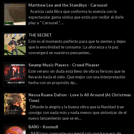
Matthew Lee and the Standbys - Carousel
Acaricia cada fibra que conforma tu esencia con la
espectacular gama sónica que estás por recibir al darle
play a " Carousel ", ...
THE SECRET
Este es el momento perfecto para que te sientes y dejes
que la emotividad te consuma : La añoranza y la paz
convergerá en nuestros pensamien...
Swamp Music Players - Crowd Pleaser
Este verano sin duda está lleno de vibras feroces que te
llevarán hacia el cielo. Que mejor con una interpretación
hecha con un propósito ép...
Nessa Ruane Dalton - Love Is All Around (At Christmas
Time)
Difunde la alegría y la buena vibra que la Navidad trae
consigo con nada más y nada menos que sintonizar de el
nuevo lanzamiento que se en...
BAÏKI – KosmoX
¡ BAÏKI nos comparte una genial rola que hace eco de