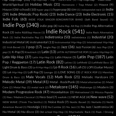
Holiday Music
(31)
World/Spiritual
(3)
House
(9)
Horrorcore / Trap Metal
(2)
Indie
House (Old-school)
(10)
hyperpop
(8)
hyper pop
(1)
IDM
(1)
independet rock
(2)
(29)
Indie (Melodic Pop Rock)
(23)
Indie Dance
(23)
Indie Electronic
(15)
Indie Folk
(60)
INDIE FOLK SINGER-SONGWRITER BAND (Soft Band Sound)
(1)
Indie Pop
(340)
indie pop.
(4)
Indie Pop. Alternative
Indie Pop. Alt Pop
(1)
Indie Rock
(541)
Rock
(3)
Indie R&BSlap House
(1)
Indie Rock Alternative
Indietronica
(50)
Industrial
(20)
Rock
(1)
Indie RockIndie Pop
(1)
indietrónica
(1)
Industrial Metal
(4)
instrumental
(11)
Instrumental Hip-Hop
(2)
International Hip-Hop
J-pop
(17)
Jazz
(36)
Jazz Fusion
(6)
(2)
Irish Based
(1)
Jangle Pop
(2)
Jazz Pop
(2)
K
Latin
(13)
K-Pop
(5)
pop
(1)
Krautrock
(2)
LATIN ALTERNATIVE POP
(1)
Latin Hip Hop
(1)
Latin Pop
(187)
Latin Hip-Hop
(37)
Latin
Latin House
(5)
Latín Hip-Hop
(1)
Latin Rock
(82)
Pop / Reggaeton
(17)
Latino
(1)
Leftfield
(2)
Leftfield Bass
(2)
Lo-fi Rock
(16)
Light Drum & Bass
(3)
Lofi
(5)
LOFI (Guitar Music)
Lo-fi Hip-Hop
(1)
(3)
Lofi Pop
(5)
LOVE SONG
(3)
Lofi Hip-Hop
(2)
Lounge
(2)
LT ROCK POP
(1)
Mainline
Male Vocals
(12)
Math Rock
(21)
Melodic Hardcore
(7)
Drum & Bass
(2)
Melodic Metal
(39)
Metal
(41)
Metal - Rock/Punk
(3)
Metal alternativo
(2)
Metal
Metalcore
(145)
Modern
(3)
Core
(2)
Metal Pop
(1)
metal rock
(2)
Midtempo
(2)
Modern Progressive Rock
(47)
Moombahton
(3)
Motivational
(1)
Música Popular
New wave
(52)
Neo-Soul
(7)
NEW AGE
(4)
(1)
Neo / Modern Classical
(1)
neofolk
(1)
Noise Rock
(7)
NEW WAVE (Think The Smiths)
(1)
Nordic Based
(1)
Norteño
(1)
North
Nostalgic
(11)
Nu Jazz / Jazztronica
(4)
American Based
(1)
Nu Cumbia
(2)
Nu Jazz
(1)
Nu Metal
(4)
Nu-disco
(3)
Old-school Hip-Hop
(1)
Pdychedelic Rock
(1)
Peak / Driving