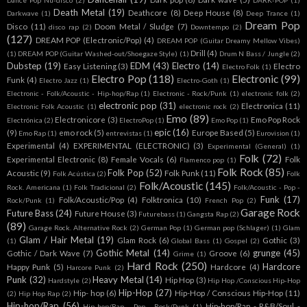
Dance Pop Nu-disco
(2)
DARK-POP
(1)
Death Metal
(19)
Deathcore
(8)
Deep House
(8)
Darkwave
(1)
Deep Trance
(1)
Dream Pop
Disco
(11)
Doom Metal / Sludge
(7)
disco rap
(2)
Downtempo
(2)
(127)
DREAM POP (Electronic/Pop)
(4)
DREAM POP (Guitar Dreamy Mellow Vibes)
Drill
(4)
(1)
DREAM POP (Guitar Washed-out/Shoegaze Style)
(1)
Drum N Bass / Jungle
(2)
Dubstep
(19)
EDM
(43)
Electro
(14)
Easy Listening
(3)
Electro
Electro Folk
(1)
Electro Pop
(118)
Electronic
(99)
Funk
(4)
Electro Jazz
(1)
Electro-Goth
(1)
Electronic - Folk/Acoustic - Hip-hop/Rap
(1)
Electronic - Rock/Punk
(1)
electronic folk
(2)
electronic pop
(31)
Electronica
(11)
Electronic Folk Acoustic
(1)
electronic rock
(2)
Emo
(89)
Electronicore
(3)
Emo Pop Rock
Electrónica
(2)
ElectroPop
(1)
Emo Pop
(1)
epic
(16)
(9)
emo rock
(5)
Europe Based
(5)
Emo Rap
(1)
entrevistas
(1)
Eurovision
(1)
Experimental
(4)
EXPERIMENTAL (ELECTRONIC)
(3)
Experimental (General)
(1)
Folk
(72)
Experimental Electronic
(8)
Female Vocals
(6)
Folk
Flamenco pop
(1)
Folk Rock
(85)
Folk Pop
(52)
Acoustic
(9)
Folk Punk
(11)
Folk Acústica
(2)
Folk
Folk/Acoustic
(145)
Rock. Americana
(1)
Folk Tradicional
(2)
Folk/Acoustic - Pop -
Funk
(17)
Folk/Acoustic/Pop
(4)
Folktronica
(10)
Rock/Punk
(1)
French Pop
(2)
Garage Rock
Future Bass
(24)
Future House
(3)
Futurebass
(1)
Gangsta Rap
(2)
(89)
Garage Rock. Alternative Rock
(2)
German Pop
(1)
German pop (Schlager)
(1)
Glam
Glam / Hair Metal
(19)
Glam Rock
(6)
Gothic
(3)
(1)
Global Bass
(1)
Gospel
(2)
Gothic Metal
(14)
grunge
(45)
Gothic / Dark Wave
(7)
Groove
(6)
Grime
(1)
Hard Rock
(250)
Hardcore
Happy Punk
(5)
Hardcore
(4)
Harcore Punk
(2)
Punk
(32)
Heavy Metal
(14)
Hip Hop
(3)
Hardstyle
(2)
Hip Hop /Conscious Hip-Hop
Hip-Hop
(27)
Hip- hop
(6)
Hip-Hop / Conscious Hip-Hop
(11)
(2)
Hip Hop Rap
(2)
Hip-hop/Rap
(56)
Hip-hop/Rap - R&B/Soul -
Hip-hop/Rap - Pop - Rock/Punk
(1)