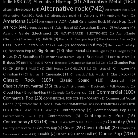
Alternative Metal
(180)
Indie R&B
(27)
Alternative Hip-Hop
(31)
Alternative rock
(742)
alternative pop
(54)
Alternative Rock.
(2)
Ambient
(7)
Alternative Rock90s Rock
(1)
alternative rockl
(1)
Ambient Rock
(2)
Americana
(114)
Art Pop
(15)
AOR - Adult Orientated Rock
(6)
Anthemic
(1)
art rock
(44)
Australian Based
(3)
Autotune
(4)
arternative pop
(1)
Asian Based
(2)
Avant - Garde (Electronic)
(3)
AVANT-GARDE (ELECTRONIC)
(1)
Avant-Garde
Balada
(3)
(Electronic).Electronic
(1)
Banda
(2)
Baroque Pop
(1)
Bass House / Electro
(2)
Bass House / Electro House
(7)
Bedroom / Lo-fi Pop
(9)
Beats
(2)
Bedroom / Lo-fiPop
Big Room
(13)
Bedroom Pop
(3)
Black Metal
(4)
(1)
Blue -grass
(1)
Bluegrass
(1)
Blues
(27)
BoomBap
(4)
Breakbeat
(4)
Brazilian BassDream Pop
(1)
British Based
(1)
Britpop
(9)
Chamber Pop
BRITPOP INDIE POP
(1)
Brostep
(1)
Canadian Based
(1)
Cello
(1)
(8)
Chillwave
(4)
CHILDREN'S MUSIC
(1)
Chill House
(1)
CHILLOUT
(1)
Chillstep
(2)
Christian
(9)
Cinematic
(11)
Clasic Rock
(5)
Christmas
(2)
Cinematic / Epic Music
(2)
Classic Rock
(189)
Classic Sound
(18)
classical
(8)
Classical/Instrumental
(35)
Classical/Instrumental - Electronic - Folk/Acoustic
(1)
Commercial
(100)
Cloud Hop / Emo Hip-Hop
(9)
Comercial
(11)
Comedy
(1)
Commercial Pop
(28)
Commercial Vocal
COMMERCIAL POP CONTEMPORARY
(1)
Dance
(11)
COMMERCIAL VOCAL DANCE COMMERCIAL POP CONTEMPORARY POP POP
Contemporany
(7)
Contemporany Pop
(11)
ELECTRONIC POP SYNTH POP
(1)
Contemporary Pop
(16)
Contemporary
(3)
Contemporany R&B
(1)
Country
(96)
Contemporary R&B
(14)
CONTEMPORARY SOUL
(1)
Corridos
(1)
Cover
(26)
Cover (official)
(25)
Country Rap
(4)
Country Americana
(1)
Covers
(1)
Dance Pop
(204)
Cumbia
(6)
Dance
(8)
Dance Hall
(5)
Crossover Classical
(1)