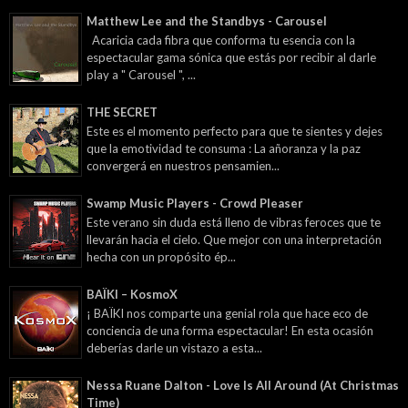
Matthew Lee and the Standbys - Carousel
Acaricia cada fibra que conforma tu esencia con la
espectacular gama sónica que estás por recibir al darle
play a " Carousel ", ...
THE SECRET
Este es el momento perfecto para que te sientes y dejes
que la emotividad te consuma : La añoranza y la paz
convergerá en nuestros pensamien...
Swamp Music Players - Crowd Pleaser
Este verano sin duda está lleno de vibras feroces que te
llevarán hacia el cielo. Que mejor con una interpretación
hecha con un propósito ép...
BAÏKI – KosmoX
¡ BAÏKI nos comparte una genial rola que hace eco de
conciencia de una forma espectacular! En esta ocasión
deberías darle un vistazo a esta...
Nessa Ruane Dalton - Love Is All Around (At Christmas
Time)