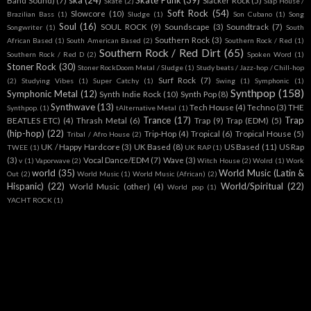
ska
(24)
Skate Punk
(39)
Band Sound)
(7)
Slacker Rock
(5)
Skate
(2)
Slap House /
Soft Rock
(54)
Slowcore
(10)
Brazilian Bass
(1)
Sludge
(1)
Son Cubano
(1)
Song
Soul
(16)
SOUL ROCK
(9)
Soundscape
(3)
Soundtrack
(7)
Songwriter
(1)
South
Southern Rock
(3)
African Based
(1)
South American Based
(2)
Southern Rock / Red
(1)
Southern Rock / Red Dirt
(65)
Southern Rock / Red D
(2)
Spoken Word
(1)
Stoner Rock
(30)
Stoner RockDoom Metal / Sludge
(1)
Study beats / Jazz-hop / Chill-hop
Surf Rock
(7)
(2)
Studying Vibes
(1)
Super Catchy
(1)
Swing
(1)
Symphonic
(1)
Synthpop
(158)
Symphonic Metal
(12)
Synth Indie Rock
(10)
Synth Pop
(8)
Synthwave
(13)
Tech House
(4)
Techno
(3)
THE
Synthpop.
(1)
tAlternative Metal
(1)
Trance
(17)
Trap
BEATLES ETC)
(4)
Thrash Metal
(6)
Trap
(9)
Trap (EDM)
(5)
(hip-hop)
(22)
Trip-Hop
(4)
Tropical
(6)
Tropical House
(5)
Tribal / Afro House
(2)
UK / Happy Hardcore
(3)
UK Based
(8)
US Based
(11)
US Rap
TWEE
(1)
UK RAP
(1)
(3)
Vocal Dance/EDM
(7)
Wave
(3)
v
(1)
Vaporwave
(2)
Witch House
(2)
Wolrd
(1)
Work
world
(35)
World Music (Latin &
Out
(2)
World Music
(1)
World Music (African)
(2)
Hispanic)
(22)
World/Spiritual
(22)
World Music (other)
(4)
World pop
(1)
YACHT ROCK
(1)