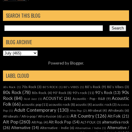
SEARCH THIS BLOG
BLOG ARCHIVE
Powered by
Blogger
.
LABEL CLOUD
70s Rock
(3)
80´s Rock
(9)
80´s Vibes
(3)
60s Rock
(1)
80'S ROCK
(1)
80's VIBES
(1)
80s Rock
(78)
90s
90´s Rock
(13)
80s Rock.
(4)
90' Rock
(8)
90's rock
(11)
Rock
(84)
Acoustic
ACOUSTIC
(26)
Acoustic - Pop - R&B
(9)
Acid Jazz
(1)
Folk
(66)
acoustic pop
(11)
acoustic rock
(8)
acustic
(4)
acustic rock
(3)
Acústica
Adult Contemporary
(130)
Afrobeat
(4)
Afrobeats
(6)
Pop
(1)
Afro Pop
(2)
Alt Country
(126)
Alt Folk
(21)
Afrobeats / Afro-pop / Afro-fusion
(6)
al
(1)
Alt Pop
(260)
Alt Rock Pop
(54)
alternativa rock
Alt Pop.
(4)
ALT-FOLK
(3)
(26)
Alternative
(14)
Alternative /
Alternative - Indie
(6)
Alternative / Indie
(1)