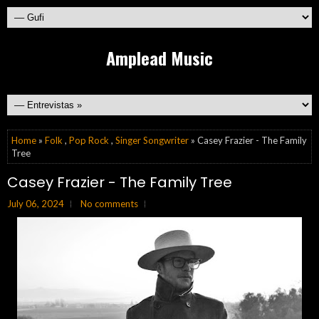
Amplead Music
Home
»
Folk
,
Pop Rock
,
Singer Songwriter
» Casey Frazier - The Family
Tree
Casey Frazier - The Family Tree
July 06, 2024
No comments