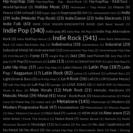
Hip-hop/Rap
(56)
Hip-hop/Rap - R&B/Soul -
Hip-hop/Rap - Pop - Rock/Punk
(1)
Holiday Music
(31)
World/Spiritual
(3)
House
(9)
Horrorcore / Trap Metal
(2)
Indie
House (Old-school)
(10)
hyperpop
(8)
hyper pop
(1)
IDM
(1)
independet rock
(2)
(29)
Indie (Melodic Pop Rock)
(23)
Indie Dance
(23)
Indie Electronic
(15)
Indie Folk
(60)
INDIE FOLK SINGER-SONGWRITER BAND (Soft Band Sound)
(1)
Indie Pop
(340)
indie pop.
(4)
Indie Pop. Alternative
Indie Pop. Alt Pop
(1)
Indie Rock
(541)
Rock
(3)
Indie R&BSlap House
(1)
Indie Rock Alternative
Indietronica
(50)
Industrial
(20)
Rock
(1)
Indie RockIndie Pop
(1)
indietrónica
(1)
Industrial Metal
(4)
instrumental
(11)
Instrumental Hip-Hop
(2)
International Hip-Hop
J-pop
(17)
Jazz
(36)
Jazz Fusion
(6)
(2)
Irish Based
(1)
Jangle Pop
(2)
Jazz Pop
(2)
K
Latin
(13)
K-Pop
(5)
pop
(1)
Krautrock
(2)
LATIN ALTERNATIVE POP
(1)
Latin Hip Hop
(1)
Latin Pop
(187)
Latin Hip-Hop
(37)
Latin
Latin House
(5)
Latín Hip-Hop
(1)
Latin Rock
(82)
Pop / Reggaeton
(17)
Latino
(1)
Leftfield
(2)
Leftfield Bass
(2)
Lo-fi Rock
(16)
Light Drum & Bass
(3)
Lofi
(5)
LOFI (Guitar Music)
Lo-fi Hip-Hop
(1)
(3)
Lofi Pop
(5)
LOVE SONG
(3)
Lofi Hip-Hop
(2)
Lounge
(2)
LT ROCK POP
(1)
Mainline
Male Vocals
(12)
Math Rock
(21)
Melodic Hardcore
(7)
Drum & Bass
(2)
Melodic Metal
(39)
Metal
(41)
Metal - Rock/Punk
(3)
Metal alternativo
(2)
Metal
Metalcore
(145)
Modern
(3)
Core
(2)
Metal Pop
(1)
metal rock
(2)
Midtempo
(2)
Modern Progressive Rock
(47)
Moombahton
(3)
Motivational
(1)
Música Popular
New wave
(52)
Neo-Soul
(7)
NEW AGE
(4)
(1)
Neo / Modern Classical
(1)
neofolk
(1)
Noise Rock
(7)
NEW WAVE (Think The Smiths)
(1)
Nordic Based
(1)
Norteño
(1)
North
Nostalgic
(11)
Nu Jazz / Jazztronica
(4)
American Based
(1)
Nu Cumbia
(2)
Nu Jazz
(1)
Nu Metal
(4)
Nu-disco
(3)
Old-school Hip-Hop
(1)
Pdychedelic Rock
(1)
Peak / Driving