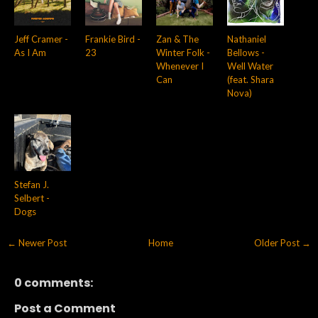
Jeff Cramer -
Frankie Bird -
Zan & The
Nathaniel
As I Am
23
Winter Folk -
Bellows -
Whenever I
Well Water
Can
(feat. Shara
Nova)
Stefan J.
Selbert -
Dogs
← Newer Post
Home
Older Post →
0 comments:
Post a Comment