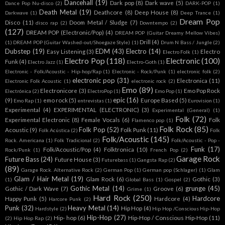
Dancehall
(19)
Dark pop
(8)
Dark wave
(5)
Dance Pop Nu-disco
(2)
DARK-POP
(1)
Death Metal
(19)
Deathcore
(8)
Deep House
(8)
Darkwave
(1)
Deep Trance
(1)
Dream Pop
Disco
(11)
Doom Metal / Sludge
(7)
disco rap
(2)
Downtempo
(2)
(127)
DREAM POP (Electronic/Pop)
(4)
DREAM POP (Guitar Dreamy Mellow Vibes)
Drill
(4)
(1)
DREAM POP (Guitar Washed-out/Shoegaze Style)
(1)
Drum N Bass / Jungle
(2)
Dubstep
(19)
EDM
(43)
Electro
(14)
Easy Listening
(3)
Electro
Electro Folk
(1)
Electro Pop
(118)
Electronic
(100)
Funk
(4)
Electro Jazz
(1)
Electro-Goth
(1)
Electronic - Folk/Acoustic - Hip-hop/Rap
(1)
Electronic - Rock/Punk
(1)
electronic folk
(2)
electronic pop
(31)
Electronica
(11)
Electronic Folk Acoustic
(1)
electronic rock
(2)
Emo
(89)
Electronicore
(3)
Emo Pop Rock
Electrónica
(2)
ElectroPop
(1)
Emo Pop
(1)
epic
(16)
(9)
emo rock
(5)
Europe Based
(5)
Emo Rap
(1)
entrevistas
(1)
Eurovision
(1)
Experimental
(4)
EXPERIMENTAL (ELECTRONIC)
(3)
Experimental (General)
(1)
Folk
(72)
Experimental Electronic
(8)
Female Vocals
(6)
Folk
Flamenco pop
(1)
Folk Rock
(85)
Folk Pop
(52)
Acoustic
(9)
Folk Punk
(11)
Folk Acústica
(2)
Folk
Folk/Acoustic
(145)
Rock. Americana
(1)
Folk Tradicional
(2)
Folk/Acoustic - Pop -
Funk
(17)
Folk/Acoustic/Pop
(4)
Folktronica
(10)
Rock/Punk
(1)
French Pop
(2)
Garage Rock
Future Bass
(24)
Future House
(3)
Futurebass
(1)
Gangsta Rap
(2)
(89)
Garage Rock. Alternative Rock
(2)
German Pop
(1)
German pop (Schlager)
(1)
Glam
Glam / Hair Metal
(19)
Glam Rock
(6)
Gothic
(3)
(1)
Global Bass
(1)
Gospel
(2)
Gothic Metal
(14)
grunge
(45)
Gothic / Dark Wave
(7)
Groove
(6)
Grime
(1)
Hard Rock
(250)
Hardcore
Happy Punk
(5)
Hardcore
(4)
Harcore Punk
(2)
Punk
(32)
Heavy Metal
(14)
Hip Hop
(4)
Hardstyle
(2)
Hip Hop /Conscious Hip-Hop
Hip-Hop
(27)
Hip- hop
(6)
Hip-Hop / Conscious Hip-Hop
(11)
(2)
Hip Hop Rap
(2)