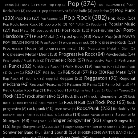
Pop
(374)
Pop -
Techno
(1)
Phonk
(1)
Political Hip-Hop
(2)
Pop - R&B/Soul
(1)
Pop Punk
Rock/Punk
(3)
pop alternativo
(5)
Pop indie
(3)
pop latino
(7)
Pop Alt
(1)
Pop Rock
(382)
(233)
Pop Rap
(27)
Pop Rock.
(16)
Pop Reagge
(1)
Popular Music
Pop Rock. Indie Rock
(4)
pop world
(3)
POP-PUNK
(2)
Popular
(1)
Post-
(27)
Post Rock
(50)
Post-grunge
(26)
Post Metal
(4)
post punk
(11)
Hardcore
(74)
Post-Metal
(17)
post-punk
(48)
Power Pop
(60)
POWER
Progressive Rock
(12)
POP (BEACH BOYS
(4)
Prog Rock
(9)
progresive rock
(5)
Progressive House
(6)
progressive metal
(10)
Progressive Metal / Djen
(2)
Progressive Rock
(84)
Progressive Metal / Djent
(38)
Psychedelic
(14)
Psychedelic Rock
(57)
Psytrance
Psychedelic / Freak Folk
(2)
Psychedelyc Rock
(2)
Punk
(182)
Punk Rock
(19)
(3)
Punk Indie Rock
(4)
PunkPop Punk
(1)
PunkPunk
R&B
(19)
R&B/Soul
(57)
Rap
(30)
Rap Metal
(19)
(1)
Quieky
(1)
R&B Soul
(1)
Reggaeton
(90)
Reggae
(20)
Regional
Rap Rock
(4)
RAP UK
(1)
regg
(1)
mexicana
(42)
Regional Mexicano
(4)
Relaxing
(8)
Remix
(11)
Remix (official)
(4)
Retro Guitar Rock Pop
(11)
Retro Soul
(10)
Rhythm And Blues
(1)
Riddim / Tearout
(2)
Rock
(130)
rock alternativo
(15)
Rock Blues
(4)
rock independiente
(3)
Rock
Rock Pop
(65)
Rock N Roll
(12)
Rock
indie
(1)
rock latino
(1)
Rock modern
(1)
Rock/Punk
(253)
rock punk
(40)
progresivo
(6)
Rockabilly
(8)
Rock suave
(1)
Salsa
(14)
Screamo
(8)
RockAlt Pop
(1)
Rocks 80s
(1)
ROOTS
(1)
Scandinavian Based
(1)
Singer Songwriter
(83)
Shoegaze
(48)
Singer-Songwriter
Shoeghaze
(2)
(15)
Singer-
Singer-Songwriter (Acoustic)
(4)
Singer-Songwriter (Soft Band Sound)
(1)
Songwriter Band (Full Band Sound)
(15)
SINGER-SONGWRITER BAND (Soft