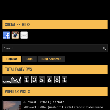
SOCIAL PROFILES
Popular
Tags
Blog Archives
TOTAL PAGEVIEWS
1
0
5
6
6
1
POPULAR POSTS
Allowed - Little QueeNotn
Allowed - Little QueeNotn Desde Estados Unidos viene