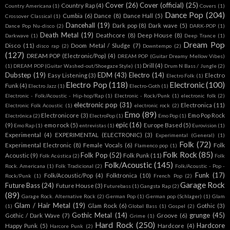
Cover
(26)
Cover (official)
(25)
Country Rap
(4)
Country Americana
(1)
Covers
(1)
Dance Pop
(204)
Cumbia
(6)
Dance
(8)
Dance Hall
(5)
Crossover Classical
(1)
Dancehall
(19)
Dark pop
(8)
Dark wave
(5)
Dance Pop Nu-disco
(2)
DARK-POP
(1)
Death Metal
(19)
Deathcore
(8)
Deep House
(8)
Darkwave
(1)
Deep Trance
(1)
Dream Pop
Disco
(11)
Doom Metal / Sludge
(7)
disco rap
(2)
Downtempo
(2)
(127)
DREAM POP (Electronic/Pop)
(4)
DREAM POP (Guitar Dreamy Mellow Vibes)
Drill
(4)
(1)
DREAM POP (Guitar Washed-out/Shoegaze Style)
(1)
Drum N Bass / Jungle
(2)
Dubstep
(19)
EDM
(43)
Electro
(14)
Easy Listening
(3)
Electro
Electro Folk
(1)
Electro Pop
(118)
Electronic
(100)
Funk
(4)
Electro Jazz
(1)
Electro-Goth
(1)
Electronic - Folk/Acoustic - Hip-hop/Rap
(1)
Electronic - Rock/Punk
(1)
electronic folk
(2)
electronic pop
(31)
Electronica
(11)
Electronic Folk Acoustic
(1)
electronic rock
(2)
Emo
(89)
Electronicore
(3)
Emo Pop Rock
Electrónica
(2)
ElectroPop
(1)
Emo Pop
(1)
epic
(16)
(9)
emo rock
(5)
Europe Based
(5)
Emo Rap
(1)
entrevistas
(1)
Eurovision
(1)
Experimental
(4)
EXPERIMENTAL (ELECTRONIC)
(3)
Experimental (General)
(1)
Folk
(72)
Experimental Electronic
(8)
Female Vocals
(6)
Folk
Flamenco pop
(1)
Folk Rock
(85)
Folk Pop
(52)
Acoustic
(9)
Folk Punk
(11)
Folk Acústica
(2)
Folk
Folk/Acoustic
(145)
Rock. Americana
(1)
Folk Tradicional
(2)
Folk/Acoustic - Pop -
Funk
(17)
Folk/Acoustic/Pop
(4)
Folktronica
(10)
Rock/Punk
(1)
French Pop
(2)
Garage Rock
Future Bass
(24)
Future House
(3)
Futurebass
(1)
Gangsta Rap
(2)
(89)
Garage Rock. Alternative Rock
(2)
German Pop
(1)
German pop (Schlager)
(1)
Glam
Glam / Hair Metal
(19)
Glam Rock
(6)
Gothic
(3)
(1)
Global Bass
(1)
Gospel
(2)
Gothic Metal
(14)
grunge
(45)
Gothic / Dark Wave
(7)
Groove
(6)
Grime
(1)
Hard Rock
(250)
Hardcore
Happy Punk
(5)
Hardcore
(4)
Harcore Punk
(2)