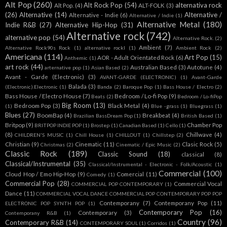
Alt Pop
(260)
Alt Rock Pop
(54)
alternativa rock
Alt Pop.
(4)
ALT-FOLK
(3)
(26)
Alternative
(14)
Alternative /
Alternative - Indie
(6)
Alternative / Indie
(1)
Alternative Metal
(180)
Indie R&B
(27)
Alternative Hip-Hop
(31)
Alternative rock
(742)
alternative pop
(54)
Alternative Rock.
(2)
Ambient
(7)
Alternative Rock90s Rock
(1)
alternative rockl
(1)
Ambient Rock
(2)
Americana
(114)
Art Pop
(15)
AOR - Adult Orientated Rock
(6)
Anthemic
(1)
art rock
(44)
Australian Based
(3)
Autotune
(4)
arternative pop
(1)
Asian Based
(2)
Avant - Garde (Electronic)
(3)
AVANT-GARDE (ELECTRONIC)
(1)
Avant-Garde
Balada
(3)
(Electronic).Electronic
(1)
Banda
(2)
Baroque Pop
(1)
Bass House / Electro
(2)
Bass House / Electro House
(7)
Bedroom / Lo-fi Pop
(9)
Beats
(2)
Bedroom / Lo-fiPop
Big Room
(13)
Bedroom Pop
(3)
Black Metal
(4)
(1)
Blue -grass
(1)
Bluegrass
(1)
Blues
(27)
BoomBap
(4)
Breakbeat
(4)
Brazilian BassDream Pop
(1)
British Based
(1)
Britpop
(9)
Chamber Pop
BRITPOP INDIE POP
(1)
Brostep
(1)
Canadian Based
(1)
Cello
(1)
(8)
Chillwave
(4)
CHILDREN'S MUSIC
(1)
Chill House
(1)
CHILLOUT
(1)
Chillstep
(2)
Christian
(9)
Cinematic
(11)
Clasic Rock
(5)
Christmas
(2)
Cinematic / Epic Music
(2)
Classic Rock
(189)
Classic Sound
(18)
classical
(8)
Classical/Instrumental
(35)
Classical/Instrumental - Electronic - Folk/Acoustic
(1)
Commercial
(100)
Cloud Hop / Emo Hip-Hop
(9)
Comercial
(11)
Comedy
(1)
Commercial Pop
(28)
Commercial Vocal
COMMERCIAL POP CONTEMPORARY
(1)
Dance
(11)
COMMERCIAL VOCAL DANCE COMMERCIAL POP CONTEMPORARY POP POP
Contemporany
(7)
Contemporany Pop
(11)
ELECTRONIC POP SYNTH POP
(1)
Contemporary Pop
(16)
Contemporary
(3)
Contemporany R&B
(1)
Country
(96)
Contemporary R&B
(14)
CONTEMPORARY SOUL
(1)
Corridos
(1)