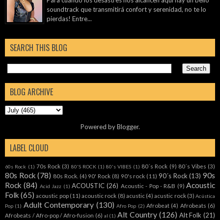
soundtrack que transmitirá confort y serenidad, no te lo
pierdas! Entre...
SEARCH THIS BLOG
BLOG ARCHIVE
Powered by
Blogger
.
LABEL CLOUD
70s Rock
(3)
80´s Rock
(9)
80´s Vibes
(3)
60s Rock
(1)
80'S ROCK
(1)
80's VIBES
(1)
80s Rock
(78)
90s
90´s Rock
(13)
80s Rock.
(4)
90' Rock
(8)
90's rock
(11)
Rock
(84)
Acoustic
ACOUSTIC
(26)
Acoustic - Pop - R&B
(9)
Acid Jazz
(1)
Folk
(65)
acoustic pop
(11)
acoustic rock
(8)
acustic
(4)
acustic rock
(3)
Acústica
Adult Contemporary
(130)
Afrobeat
(4)
Afrobeats
(6)
Pop
(1)
Afro Pop
(2)
Alt Country
(126)
Alt Folk
(21)
Afrobeats / Afro-pop / Afro-fusion
(6)
al
(1)