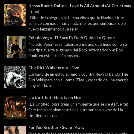
Nessa Ruane Dalton - Love Is All Around (At Christmas
Time)
Difunde la alegría y la buena vibra que la Navidad trae
consigo con nada más y nada menos que sintonizar de el
nuevo lanzamiento que se en...
Toledo Vega - El Saco Es De A Quien Le Quede
“Toledo Vega” es un talentoso músico que tiene como su
principal fuerte el género del Rock Alternativo y el Pop
Punk, en esta ocasión nos co...
The Dirt Whisperers - Five
Cargado de un estilo sureño y country, llega la banda The
Dirt Whispers con su tema "Five" , cargado de una energía
muy cálida, a...
Lia Untitled - Hearts on Fire
¡Lia Untitled logra crear un ambiente que se siente fuerte!
Este tema simplemente te va a trapar con la voz de Lia
Untitled, y es q...
For You Brother - Swept Away
Para cuando los desastres nos alcancen aquí hay un bello