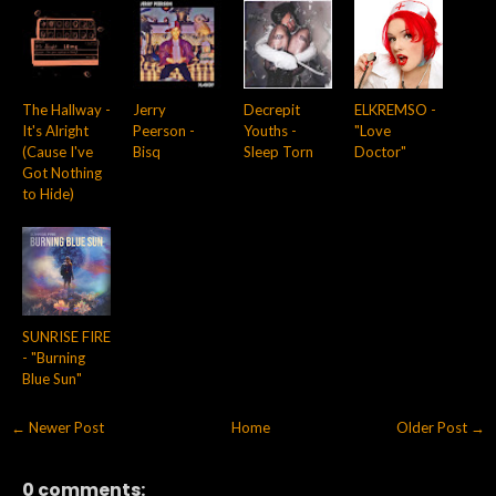
The Hallway -
Jerry
Decrepit
ELKREMSO -
It's Alright
Peerson -
Youths -
"Love
(Cause I've
Bisq
Sleep Torn
Doctor"
Got Nothing
to Hide)
SUNRISE FIRE
- "Burning
Blue Sun"
← Newer Post
Home
Older Post →
0 comments: