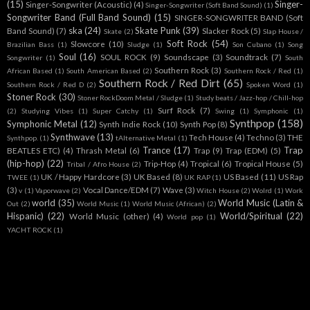
(15)
Singer-
Singer-Songwriter (Acoustic)
(4)
Singer-Songwriter (Soft Band Sound)
(1)
Songwriter Band (Full Band Sound)
(15)
SINGER-SONGWRITER BAND (Soft
ska
(24)
Skate Punk
(39)
Band Sound)
(7)
Slacker Rock
(5)
Skate
(2)
Slap House /
Soft Rock
(54)
Slowcore
(10)
Brazilian Bass
(1)
Sludge
(1)
Son Cubano
(1)
Song
Soul
(16)
SOUL ROCK
(9)
Soundscape
(3)
Soundtrack
(7)
Songwriter
(1)
South
Southern Rock
(3)
African Based
(1)
South American Based
(2)
Southern Rock / Red
(1)
Southern Rock / Red Dirt
(65)
Southern Rock / Red D
(2)
Spoken Word
(1)
Stoner Rock
(30)
Stoner RockDoom Metal / Sludge
(1)
Study beats / Jazz-hop / Chill-hop
Surf Rock
(7)
(2)
Studying Vibes
(1)
Super Catchy
(1)
Swing
(1)
Symphonic
(1)
Synthpop
(158)
Symphonic Metal
(12)
Synth Indie Rock
(10)
Synth Pop
(8)
Synthwave
(13)
Tech House
(4)
Techno
(3)
THE
Synthpop.
(1)
tAlternative Metal
(1)
Trance
(17)
Trap
BEATLES ETC)
(4)
Thrash Metal
(6)
Trap
(9)
Trap (EDM)
(5)
(hip-hop)
(22)
Trip-Hop
(4)
Tropical
(6)
Tropical House
(5)
Tribal / Afro House
(2)
UK / Happy Hardcore
(3)
UK Based
(8)
US Based
(11)
US Rap
TWEE
(1)
UK RAP
(1)
(3)
Vocal Dance/EDM
(7)
Wave
(3)
v
(1)
Vaporwave
(2)
Witch House
(2)
Wolrd
(1)
Work
world
(35)
World Music (Latin &
Out
(2)
World Music
(1)
World Music (African)
(2)
Hispanic)
(22)
World/Spiritual
(22)
World Music (other)
(4)
World pop
(1)
YACHT ROCK
(1)