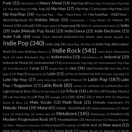
Punk
(32)
Heavy Metal
(14)
Hip Hop
(4)
Hardstyle
(2)
Hip Hop /Conscious Hip-Hop
Hip-Hop
(27)
Hip- hop
(6)
Hip-Hop / Conscious Hip-Hop
(11)
(2)
Hip Hop Rap
(2)
Hip-hop/Rap
(56)
Hip-hop/Rap - R&B/Soul -
Hip-hop/Rap - Pop - Rock/Punk
(1)
Holiday Music
(31)
World/Spiritual
(3)
House
(9)
Horrorcore / Trap Metal
(2)
Indie
House (Old-school)
(10)
hyperpop
(8)
hyper pop
(1)
IDM
(1)
independet rock
(2)
(29)
Indie (Melodic Pop Rock)
(23)
Indie Dance
(23)
Indie Electronic
(15)
Indie Folk
(60)
INDIE FOLK SINGER-SONGWRITER BAND (Soft Band Sound)
(1)
Indie Pop
(340)
indie pop.
(4)
Indie Pop. Alternative
Indie Pop. Alt Pop
(1)
Indie Rock
(541)
Rock
(3)
Indie R&BSlap House
(1)
Indie Rock Alternative
Indietronica
(50)
Industrial
(20)
Rock
(1)
Indie RockIndie Pop
(1)
indietrónica
(1)
Industrial Metal
(4)
instrumental
(11)
Instrumental Hip-Hop
(2)
International Hip-Hop
J-pop
(17)
Jazz
(36)
Jazz Fusion
(6)
(2)
Irish Based
(1)
Jangle Pop
(2)
Jazz Pop
(2)
K
Latin
(13)
K-Pop
(5)
pop
(1)
Krautrock
(2)
LATIN ALTERNATIVE POP
(1)
Latin Hip Hop
(1)
Latin Pop
(187)
Latin Hip-Hop
(37)
Latin
Latin House
(5)
Latín Hip-Hop
(1)
Latin Rock
(82)
Pop / Reggaeton
(17)
Latino
(1)
Leftfield
(2)
Leftfield Bass
(2)
Lo-fi Rock
(16)
Light Drum & Bass
(3)
Lofi
(5)
LOFI (Guitar Music)
Lo-fi Hip-Hop
(1)
(3)
Lofi Pop
(5)
LOVE SONG
(3)
Lofi Hip-Hop
(2)
Lounge
(2)
LT ROCK POP
(1)
Mainline
Male Vocals
(12)
Math Rock
(21)
Melodic Hardcore
(7)
Drum & Bass
(2)
Melodic Metal
(39)
Metal
(41)
Metal - Rock/Punk
(3)
Metal alternativo
(2)
Metal
Metalcore
(145)
Modern
(3)
Core
(2)
Metal Pop
(1)
metal rock
(2)
Midtempo
(2)
Modern Progressive Rock
(47)
Moombahton
(3)
Motivational
(1)
Música Popular
New wave
(52)
Neo-Soul
(7)
NEW AGE
(4)
(1)
Neo / Modern Classical
(1)
neofolk
(1)
Noise Rock
(7)
NEW WAVE (Think The Smiths)
(1)
Nordic Based
(1)
Norteño
(1)
North