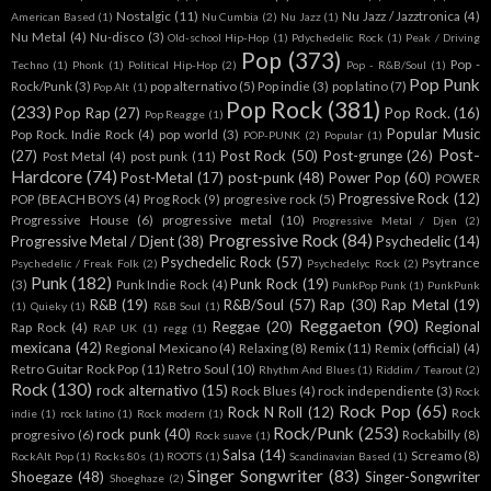
Nostalgic
(11)
Nu Jazz / Jazztronica
(4)
American Based
(1)
Nu Cumbia
(2)
Nu Jazz
(1)
Nu Metal
(4)
Nu-disco
(3)
Old-school Hip-Hop
(1)
Pdychedelic Rock
(1)
Peak / Driving
Pop
(373)
Pop -
Techno
(1)
Phonk
(1)
Political Hip-Hop
(2)
Pop - R&B/Soul
(1)
Pop Punk
Rock/Punk
(3)
pop alternativo
(5)
Pop indie
(3)
pop latino
(7)
Pop Alt
(1)
Pop Rock
(381)
(233)
Pop Rap
(27)
Pop Rock.
(16)
Pop Reagge
(1)
Popular Music
Pop Rock. Indie Rock
(4)
pop world
(3)
POP-PUNK
(2)
Popular
(1)
Post-
(27)
Post Rock
(50)
Post-grunge
(26)
Post Metal
(4)
post punk
(11)
Hardcore
(74)
Post-Metal
(17)
post-punk
(48)
Power Pop
(60)
POWER
Progressive Rock
(12)
POP (BEACH BOYS
(4)
Prog Rock
(9)
progresive rock
(5)
Progressive House
(6)
progressive metal
(10)
Progressive Metal / Djen
(2)
Progressive Rock
(84)
Progressive Metal / Djent
(38)
Psychedelic
(14)
Psychedelic Rock
(57)
Psytrance
Psychedelic / Freak Folk
(2)
Psychedelyc Rock
(2)
Punk
(182)
Punk Rock
(19)
(3)
Punk Indie Rock
(4)
PunkPop Punk
(1)
PunkPunk
R&B
(19)
R&B/Soul
(57)
Rap
(30)
Rap Metal
(19)
(1)
Quieky
(1)
R&B Soul
(1)
Reggaeton
(90)
Reggae
(20)
Regional
Rap Rock
(4)
RAP UK
(1)
regg
(1)
mexicana
(42)
Regional Mexicano
(4)
Relaxing
(8)
Remix
(11)
Remix (official)
(4)
Retro Guitar Rock Pop
(11)
Retro Soul
(10)
Rhythm And Blues
(1)
Riddim / Tearout
(2)
Rock
(130)
rock alternativo
(15)
Rock Blues
(4)
rock independiente
(3)
Rock
Rock Pop
(65)
Rock N Roll
(12)
Rock
indie
(1)
rock latino
(1)
Rock modern
(1)
Rock/Punk
(253)
rock punk
(40)
progresivo
(6)
Rockabilly
(8)
Rock suave
(1)
Salsa
(14)
Screamo
(8)
RockAlt Pop
(1)
Rocks 80s
(1)
ROOTS
(1)
Scandinavian Based
(1)
Singer Songwriter
(83)
Shoegaze
(48)
Singer-Songwriter
Shoeghaze
(2)