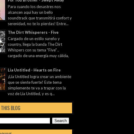
For You Brother - Swept Away
Para cuando los desastres nos
alcancen aquí hay un bello
soundtrack que transmitirá confort y
serenidad, no te lo pierdas! Entre...
The Dirt Whisperers - Five
Cargado de un estilo sureño y
country, llega la banda The Dirt
Whispers con su tema "Five" ,
cargado de una energía muy cálida,
Lia Untitled - Hearts on Fire
¡Lia Untitled logra crear un ambiente
que se siente fuerte! Este tema
simplemente te va a trapar con la
voz de Lia Untitled, y es q...
 THIS BLOG