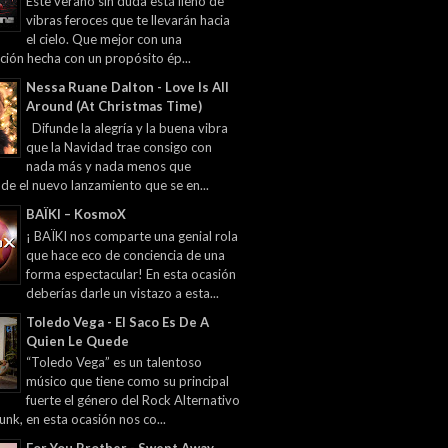
Este verano sin duda está lleno de
vibras feroces que te llevarán hacia
el cielo. Que mejor con una
ción hecha con un propósito ép...
Nessa Ruane Dalton - Love Is All
Around (At Christmas Time)
Difunde la alegría y la buena vibra
que la Navidad trae consigo con
nada más y nada menos que
 de el nuevo lanzamiento que se en...
BAÏKI – KosmoX
¡ BAÏKI nos comparte una genial rola
que hace eco de conciencia de una
forma espectacular! En esta ocasión
deberías darle un vistazo a esta...
Toledo Vega - El Saco Es De A
Quien Le Quede
“Toledo Vega” es un talentoso
músico que tiene como su principal
fuerte el género del Rock Alternativo
unk, en esta ocasión nos co...