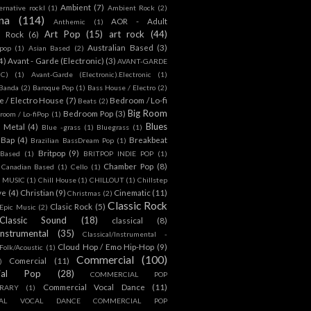
Ambient
(7)
ternative rockl
(1)
Ambient Rock
(2)
na
(114)
AOR - Adult
Anthemic
(1)
Art Pop
(15)
art rock
(44)
d Rock
(6)
Australian Based
(3)
 pop
(1)
Asian Based
(2)
4)
Avant - Garde (Electronic)
(3)
AVANT-GARDE
IC)
(1)
Avant-Garde (Electronic).Electronic
(1)
Banda
(2)
Baroque Pop
(1)
Bass House / Electro
(2)
 / Electro House
(7)
Bedroom / Lo-fi
Beats
(2)
Big Room
Bedroom Pop
(3)
room / Lo-fiPop
(1)
Blues
k Metal
(4)
Blue -grass
(1)
Bluegrass
(1)
Bap
(4)
Breakbeat
Brazilian BassDream Pop
(1)
Britpop
(9)
 Based
(1)
BRITPOP INDIE POP
(1)
Chamber Pop
(8)
Canadian Based
(1)
Cello
(1)
S MUSIC
(1)
Chill House
(1)
CHILLOUT
(1)
Chillstep
ve
(4)
Christian
(9)
Cinematic
(11)
Christmas
(2)
Classic Rock
Clasic Rock
(5)
 Epic Music
(2)
Classic Sound
(18)
classical
(8)
Instrumental
(35)
Classical/Instrumental -
Cloud Hop / Emo Hip-Hop
(9)
 Folk/Acoustic
(1)
Commercial
(100)
Comercial
(11)
)
ial Pop
(28)
COMMERCIAL POP
Commercial Vocal Dance
(11)
RARY
(1)
IAL VOCAL DANCE COMMERCIAL POP