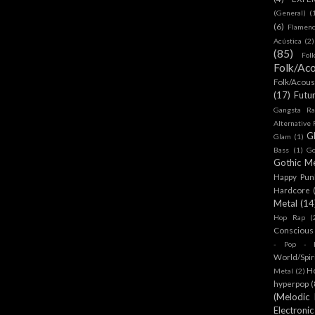
(General)
(
(6)
Flamen
Acústica
(2)
(85)
Fol
Folk/Aco
Folk/Acous
(17)
Futu
Gangsta Ra
Alternative
G
Glam
(1)
Bass
(1)
Go
Gothic Me
Happy Pun
Hardcore
Metal
(14
Hop Rap
(
Conscious
- Pop - R
World/Spir
H
Metal
(2)
hyperpop
(
(Melodic
Electronic