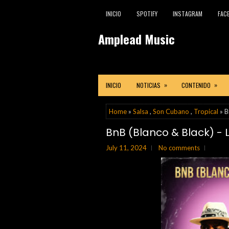
INICIO
SPOTIFY
INSTAGRAM
FAC
Amplead Music
»
»
INICIO
NOTICIAS
CONTENIDO
Home
»
Salsa
,
Son Cubano
,
Tropical
» B
BnB (Blanco & Black) -
July 11, 2024
No comments