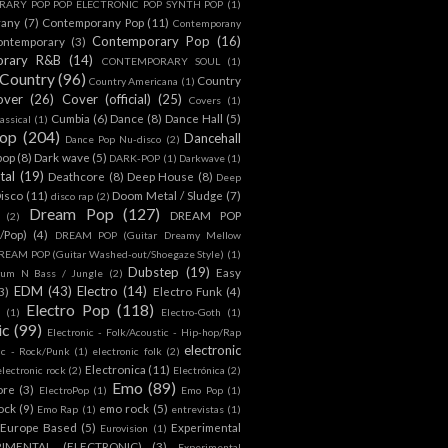
ARY POP POP ELECTRONIC POP SYNTH POP
(1)
rany
(7)
Contemporany Pop
(11)
Contemporany
Contemporary Pop
(16)
ontemporary
(3)
orary R&B
(14)
CONTEMPORARY SOUL
(1)
Country
(96)
Country
Country Americana
(1)
over
(26)
Cover (official)
(25)
Covers
(1)
Cumbia
(6)
Dance
(8)
Dance Hall
(5)
assical
(1)
Pop
(204)
Dancehall
Dance Pop Nu-disco
(2)
pop
(8)
Dark wave
(5)
DARK-POP
(1)
Darkwave
(1)
tal
(19)
Deathcore
(8)
Deep House
(8)
Deep
isco
(11)
Doom Metal / Sludge
(7)
disco rap
(2)
Dream Pop
(127)
DREAM POP
(2)
c/Pop)
(4)
DREAM POP (Guitar Dreamy Mellow
REAM POP (Guitar Washed-out/Shoegaze Style)
(1)
Dubstep
(19)
Easy
rum N Bass / Jungle
(2)
EDM
(43)
Electro
(14)
3)
Electro Funk
(4)
Electro Pop
(118)
(1)
Electro-Goth
(1)
ic
(99)
Electronic - Folk/Acoustic - Hip-hop/Rap
electronic
ic - Rock/Punk
(1)
electronic folk
(2)
Electronica
(11)
electronic rock
(2)
Electrónica
(2)
Emo
(89)
ore
(3)
ElectroPop
(1)
Emo Pop
(1)
ock
(9)
emo rock
(5)
Emo Rap
(1)
entrevistas
(1)
Europe Based
(5)
Experimental
Eurovision
(1)
RIMENTAL (ELECTRONIC)
(3)
Experimental