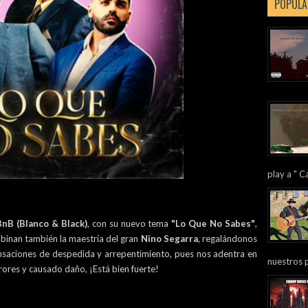
POPULA
play a " Ca
BnB (Blanco & Black)
, con su nuevo tema
"Lo Que No Sabes"
,
mbinan también la maestría del gran
Nino Segarra
, regalándonos
nsaciones de despedida y arrepentimiento, pues nos adentra en
nuestros 
rores y causado daño, ¡Está bien fuerte!