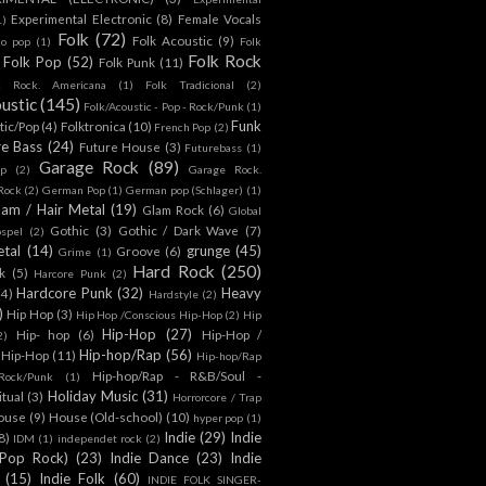
Experimental Electronic
(8)
Female Vocals
1)
Folk
(72)
Folk Acoustic
(9)
co pop
(1)
Folk
Folk Rock
Folk Pop
(52)
Folk Punk
(11)
k Rock. Americana
(1)
Folk Tradicional
(2)
ustic
(145)
Folk/Acoustic - Pop - Rock/Punk
(1)
Funk
tic/Pop
(4)
Folktronica
(10)
French Pop
(2)
re Bass
(24)
Future House
(3)
Futurebass
(1)
Garage Rock
(89)
p
(2)
Garage Rock.
 Rock
(2)
German Pop
(1)
German pop (Schlager)
(1)
lam / Hair Metal
(19)
Glam Rock
(6)
Global
Gothic
(3)
Gothic / Dark Wave
(7)
spel
(2)
tal
(14)
grunge
(45)
Groove
(6)
Grime
(1)
Hard Rock
(250)
k
(5)
Harcore Punk
(2)
Hardcore Punk
(32)
Heavy
(4)
Hardstyle
(2)
)
Hip Hop
(3)
Hip Hop /Conscious Hip-Hop
(2)
Hip
Hip-Hop
(27)
Hip- hop
(6)
Hip-Hop /
2)
Hip-hop/Rap
(56)
 Hip-Hop
(11)
Hip-hop/Rap
Hip-hop/Rap - R&B/Soul -
ock/Punk
(1)
Holiday Music
(31)
itual
(3)
Horrorcore / Trap
ouse
(9)
House (Old-school)
(10)
hyper pop
(1)
Indie
(29)
Indie
8)
IDM
(1)
independet rock
(2)
 Pop Rock)
(23)
Indie Dance
(23)
Indie
(15)
Indie Folk
(60)
INDIE FOLK SINGER-