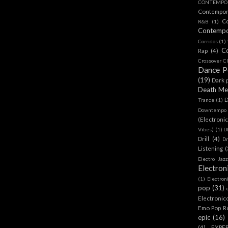
CONTEMPOR
Contempo
C
R&B
(1)
Contemp
Corridos
(1)
C
Rap
(4)
Crossover Cl
Dance 
(19)
Dark 
Death Me
D
Trance
(1)
Downtempo
(Electroni
Vibes)
(1)
D
Drill
(4)
D
Listening
(
Electro Jazz
Electron
(1)
Electron
pop
(31)
Electronic
Emo Pop R
epic
(16)
(4)
EXPE