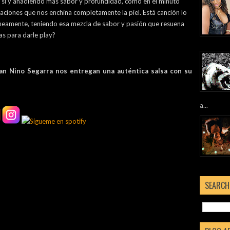
sí y añadiendo más sabor y profundidad, como en el minuto
ciones que nos enchina completamente la piel. Está canción lo
áneamente, teniendo esa mezcla de sabor y pasión que resuena
as para darle play?
ran Nino Segarra nos entregan una auténtica salsa con su
a...
SEARCH