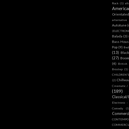
Rock
(1)
al
America
Orientate
arternative
Autotune
(
(ELECTRON
Balada
(3)
Bass House
Pop
(9)
Bed
(13)
Blac
(27)
Boom
(4)
British
Brostep
(1)
CHILDREN'
Chillwa
(2)
Cinematic /
(189)
Classical/
Electronic -
Comedy
(1
Commerc
CONTEMPO
COMMERC