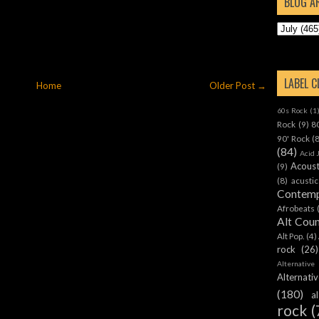
BLOG A
LABEL 
Home
Older Post →
60s Rock
(1
Rock
(9)
8
90' Rock
(
(84)
Acid 
Acoust
(9)
(8)
acustic
Contemp
Afrobeats
Alt Cou
Alt Pop.
(4)
rock
(26)
Alternative
Alternat
(180)
a
rock
(