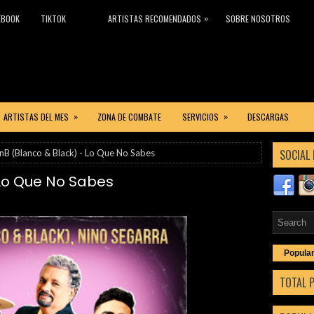
»
EBOOK
TIKTOK
ARTISTAS RECOMENDADOS
SOBRE NOSOTROS
»
»
ARTISTAS DEL MES
ZONA DE COMBATE
SERVICIOS
DESCARGAS
SOCIAL 
nB (Blanco & Black) - Lo Que No Sabes
 Lo Que No Sabes
Popula
TOTAL 