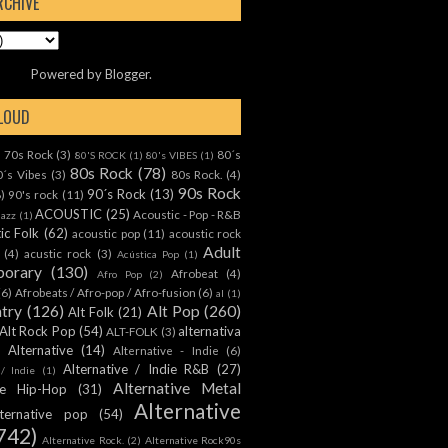
RCHIVE
Powered by
Blogger
.
CLOUD
70s Rock
(3)
80´s
)
80'S ROCK
(1)
80's VIBES
(1)
80s Rock
(78)
0´s Vibes
(3)
80s Rock.
(4)
90s Rock
90´s Rock
(13)
8)
90's rock
(11)
ACOUSTIC
(25)
Acoustic - Pop - R&B
Jazz
(1)
ic Folk
(62)
acoustic pop
(11)
acoustic rock
Adult
(4)
acustic rock
(3)
Acústica Pop
(1)
orary
(130)
Afrobeat
(4)
Afro Pop
(2)
(6)
Afrobeats / Afro-pop / Afro-fusion
(6)
al
(1)
ntry
(126)
Alt Pop
(260)
Alt Folk
(21)
Alt Rock Pop
(54)
alternativa
ALT-FOLK
(3)
Alternative
(14)
Alternative - Indie
(6)
Alternative / Indie R&B
(27)
 / Indie
(1)
Alternative Metal
ive Hip-Hop
(31)
Alternative
lternative pop
(54)
742)
Alternative Rock.
(2)
Alternative Rock90s