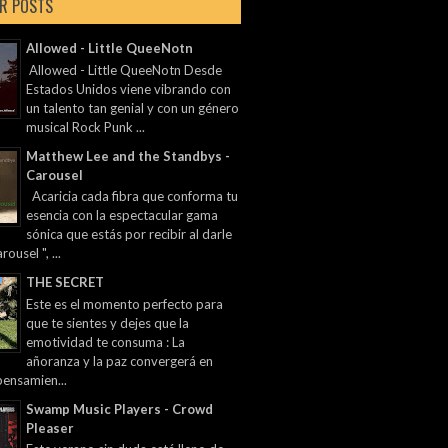
R POSTS
Allowed - Little QueeNotn
Allowed - Little QueeNotn Desde
Estados Unidos viene vibrando con
un talento tan genial y con un género
musical Rock Punk ...
Matthew Lee and the Standbys -
Carousel
Acaricia cada fibra que conforma tu
esencia con la espectacular gama
sónica que estás por recibir al darle
rousel ", ...
THE SECRET
Este es el momento perfecto para
que te sientes y dejes que la
emotividad te consuma : La
añoranza y la paz convergerá en
pensamien...
Swamp Music Players - Crowd
Pleaser