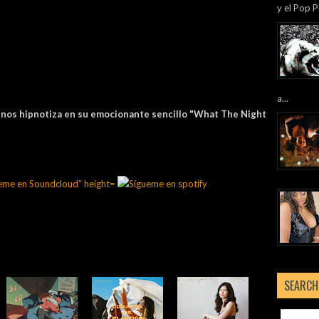
y el Pop P
a...
rd, nos hipnotiza en su emocionante sencillo "What The Night
SEARCH