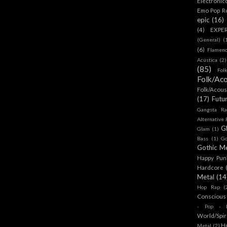
Electronic
Emo Pop R
epic
(16)
(4)
EXPE
(General)
(
(6)
Flamen
Acústica
(2)
(85)
Fol
Folk/Aco
Folk/Acous
(17)
Futu
Gangsta Ra
Alternative
G
Glam
(1)
Bass
(1)
Go
Gothic Me
Happy Pun
Hardcore
Metal
(14
Hop Rap
(
Conscious
- Pop - R
World/Spir
H
Metal
(2)