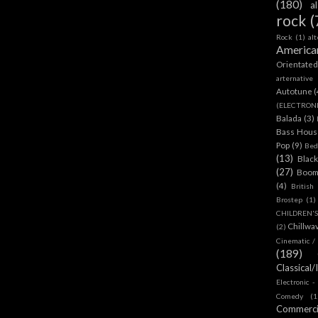
(180)
a
rock
(
Rock
(1)
al
America
Orientate
arternative
Autotune
(
(ELECTRON
Balada
(3)
Bass House
Pop
(9)
Bed
(13)
Blac
(27)
Boom
(4)
British
Brostep
(1)
CHILDREN'
Chillwa
(2)
Cinematic /
(189)
Classical/
Electronic -
Comedy
(1
Commerc