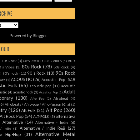
RCHIVE
Powered by
Blogger
.
CLOUD
70s Rock
(3)
80´s
)
80'S ROCK
(1)
80's VIBES
(1)
80s Rock
(78)
0´s Vibes
(3)
80s Rock.
(4)
90s Rock
90´s Rock
(13)
8)
90's rock
(11)
ACOUSTIC
(26)
Acoustic - Pop - R&B
Jazz
(1)
tic Folk
(65)
acoustic pop
(11)
acoustic
Adult
ustic
(4)
acustic rock
(3)
Acústica Pop
(1)
orary
(130)
Afrobeat
(4)
Afro Pop
(2)
(6)
Afrobeats / Afro-pop / Afro-fusion
(6)
al
(1)
ntry
(126)
Alt Pop
(260)
Alt Folk
(21)
Alt Rock Pop
(54)
alternativa
ALT-FOLK
(3)
Alternative
(14)
Alternative - Indie
(6)
Alternative / Indie R&B
(27)
 / Indie
(1)
Alternative Metal
ive Hip-Hop
(31)