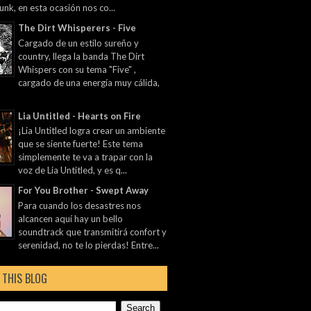
unk, en esta ocasión nos co...
The Dirt Whisperers - Five
Cargado de un estilo sureño y
country, llega la banda The Dirt
Whispers con su tema "Five" ,
cargado de una energía muy cálida,
Lia Untitled - Hearts on Fire
¡Lia Untitled logra crear un ambiente
que se siente fuerte! Este tema
simplemente te va a trapar con la
voz de Lia Untitled, y es q...
For You Brother - Swept Away
Para cuando los desastres nos
alcancen aquí hay un bello
soundtrack que transmitirá confort y
serenidad, no te lo pierdas! Entre...
 THIS BLOG