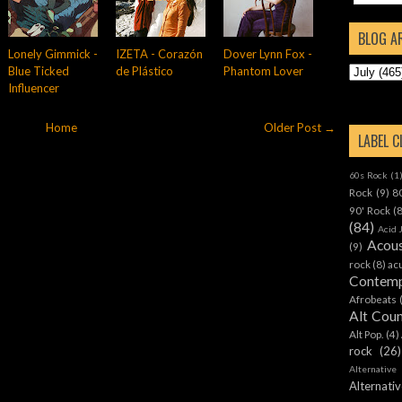
BLOG A
Lonely Gimmick -
IZETA - Corazón
Dover Lynn Fox -
Blue Ticked
de Plástico
Phantom Lover
Influencer
Home
Older Post →
LABEL 
60s Rock
(1
Rock
(9)
8
90' Rock
(
(84)
Acid 
Acous
(9)
rock
(8)
ac
Contemp
Afrobeats
Alt Cou
Alt Pop.
(4)
rock
(26)
Alternative
Alternat