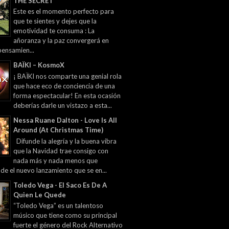
THE SECRET
Este es el momento perfecto para
que te sientes y dejes que la
emotividad te consuma : La
añoranza y la paz convergerá en
pensamien...
BAÏKI – KosmoX
¡ BAÏKI nos comparte una genial rola
que hace eco de conciencia de una
forma espectacular! En esta ocasión
deberías darle un vistazo a esta...
Nessa Ruane Dalton - Love Is All
Around (At Christmas Time)
Difunde la alegría y la buena vibra
que la Navidad trae consigo con
nada más y nada menos que
 de el nuevo lanzamiento que se en...
Toledo Vega - El Saco Es De A
Quien Le Quede
“Toledo Vega” es un talentoso
músico que tiene como su principal
fuerte el género del Rock Alternativo