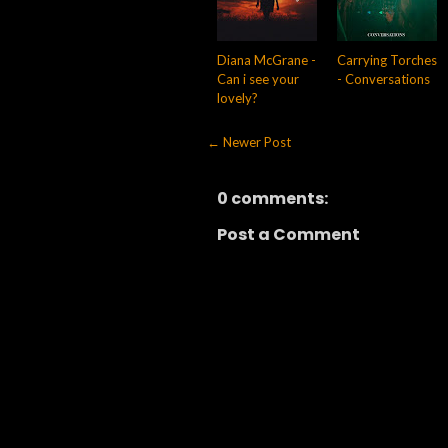
Diana McGrane -
Carrying Torches
Can i see your
- Conversations
lovely?
← Newer Post
0 comments:
Post a Comment