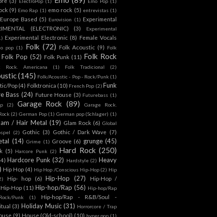
ore
(3)
ElectroPop
(1)
Emo Pop
(1)
ock
(9)
emo rock
(5)
Emo Rap
(1)
entrevistas
(1)
Europe Based
(5)
Experimental
Eurovision
(1)
RIMENTAL (ELECTRONIC)
(3)
Experimental
Experimental Electronic
(8)
Female Vocals
1)
Folk
(72)
Folk Acoustic
(9)
co pop
(1)
Folk
Folk Rock
Folk Pop
(52)
Folk Punk
(11)
k Rock. Americana
(1)
Folk Tradicional
(2)
ustic
(145)
Folk/Acoustic - Pop - Rock/Punk
(1)
Funk
tic/Pop
(4)
Folktronica
(10)
French Pop
(2)
re Bass
(24)
Future House
(3)
Futurebass
(1)
Garage Rock
(89)
p
(2)
Garage Rock.
 Rock
(2)
German Pop
(1)
German pop (Schlager)
(1)
lam / Hair Metal
(19)
Glam Rock
(6)
Global
Gothic
(3)
Gothic / Dark Wave
(7)
spel
(2)
tal
(14)
grunge
(45)
Groove
(6)
Grime
(1)
Hard Rock
(250)
k
(5)
Harcore Punk
(2)
Hardcore Punk
(32)
Heavy
(4)
Hardstyle
(2)
)
Hip Hop
(4)
Hip Hop /Conscious Hip-Hop
(2)
Hip
Hip-Hop
(27)
Hip- hop
(6)
Hip-Hop /
2)
Hip-hop/Rap
(56)
 Hip-Hop
(11)
Hip-hop/Rap
Hip-hop/Rap - R&B/Soul -
ock/Punk
(1)
Holiday Music
(31)
itual
(3)
Horrorcore / Trap
ouse
(9)
House (Old-school)
(10)
hyper pop
(1)