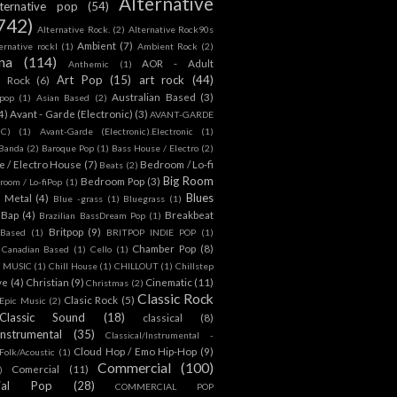
Alternative
lternative pop
(54)
742)
Alternative Rock.
(2)
Alternative Rock90s
Ambient
(7)
ternative rockl
(1)
Ambient Rock
(2)
na
(114)
AOR - Adult
Anthemic
(1)
Art Pop
(15)
art rock
(44)
d Rock
(6)
Australian Based
(3)
 pop
(1)
Asian Based
(2)
4)
Avant - Garde (Electronic)
(3)
AVANT-GARDE
IC)
(1)
Avant-Garde (Electronic).Electronic
(1)
Banda
(2)
Baroque Pop
(1)
Bass House / Electro
(2)
 / Electro House
(7)
Bedroom / Lo-fi
Beats
(2)
Big Room
Bedroom Pop
(3)
room / Lo-fiPop
(1)
Blues
k Metal
(4)
Blue -grass
(1)
Bluegrass
(1)
Bap
(4)
Breakbeat
Brazilian BassDream Pop
(1)
Britpop
(9)
 Based
(1)
BRITPOP INDIE POP
(1)
Chamber Pop
(8)
Canadian Based
(1)
Cello
(1)
S MUSIC
(1)
Chill House
(1)
CHILLOUT
(1)
Chillstep
ve
(4)
Christian
(9)
Cinematic
(11)
Christmas
(2)
Classic Rock
Clasic Rock
(5)
 Epic Music
(2)
Classic Sound
(18)
classical
(8)
Instrumental
(35)
Classical/Instrumental -
Cloud Hop / Emo Hip-Hop
(9)
 Folk/Acoustic
(1)
Commercial
(100)
Comercial
(11)
)
ial Pop
(28)
COMMERCIAL POP