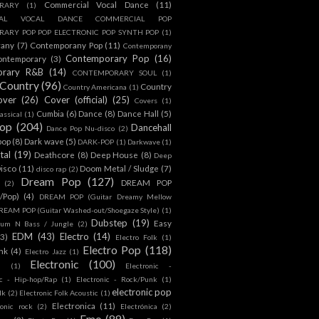
Commercial Vocal Dance
(11)
RARY
(1)
IAL VOCAL DANCE COMMERCIAL POP
ARY POP POP ELECTRONIC POP SYNTH POP
(1)
rany
(7)
Contemporany Pop
(11)
Contemporany
Contemporary Pop
(16)
ontemporary
(3)
orary R&B
(14)
CONTEMPORARY SOUL
(1)
Country
(96)
Country
Country Americana
(1)
over
(26)
Cover (official)
(25)
Covers
(1)
Cumbia
(6)
Dance
(8)
Dance Hall
(5)
assical
(1)
Pop
(204)
Dancehall
Dance Pop Nu-disco
(2)
pop
(8)
Dark wave
(5)
DARK-POP
(1)
Darkwave
(1)
tal
(19)
Deathcore
(8)
Deep House
(8)
Deep
isco
(11)
Doom Metal / Sludge
(7)
disco rap
(2)
Dream Pop
(127)
DREAM POP
(2)
c/Pop)
(4)
DREAM POP (Guitar Dreamy Mellow
REAM POP (Guitar Washed-out/Shoegaze Style)
(1)
Dubstep
(19)
Easy
rum N Bass / Jungle
(2)
EDM
(43)
Electro
(14)
(3)
Electro Folk
(1)
Electro Pop
(118)
nk
(4)
Electro Jazz
(1)
Electronic
(100)
h
(1)
Electronic -
ic - Hip-hop/Rap
(1)
Electronic - Rock/Punk
(1)
electronic pop
lk
(2)
Electronic Folk Acoustic
(1)
Electronica
(11)
ronic rock
(2)
Electrónica
(2)
Emo
(89)