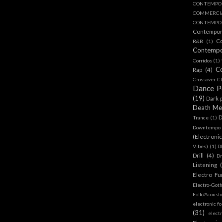
CONTEMPO
COMMERC
CONTEMPOR
Contempo
C
R&B
(1)
Contemp
Corridos
(1)
C
Rap
(4)
Crossover Cl
Dance 
(19)
Dark 
Death Me
D
Trance
(1)
Downtempo
(Electroni
Vibes)
(1)
D
Drill
(4)
D
Listening
Electro Fu
Electro-Got
Folk/Acoust
electronic fo
(31)
elect