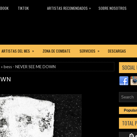
»
EBOOK
TIKTOK
ARTISTAS RECOMENDADOS
SOBRE NOSOTROS
»
»
ARTISTAS DEL MES
ZONA DE COMBATE
SERVICIOS
DESCARGAS
SOCIAL 
» bess - NEVER SEE ME DOWN
DOWN
Popula
TOTAL 