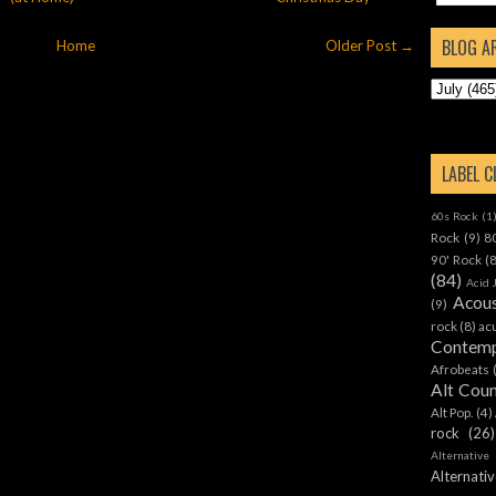
BLOG A
Home
Older Post →
LABEL 
60s Rock
(1
Rock
(9)
8
90' Rock
(
(84)
Acid 
Acous
(9)
rock
(8)
ac
Contemp
Afrobeats
Alt Cou
Alt Pop.
(4)
rock
(26)
Alternative
Alternat