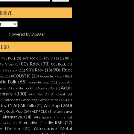
RCHIVE
Powered by
Blogger
.
CLOUD
70s Rock
(3)
80´s
)
80'S ROCK
(1)
80's VIBES
(1)
80s Rock
(78)
0´s Vibes
(3)
80s Rock.
(4)
90s Rock
90´s Rock
(13)
8)
90's rock
(11)
ACOUSTIC
(26)
Acoustic - Pop - R&B
Jazz
(1)
tic Folk
(65)
acoustic pop
(11)
acoustic
Adult
ustic
(4)
acustic rock
(3)
Acústica Pop
(1)
orary
(130)
Afrobeat
(4)
Afro Pop
(2)
(6)
Afrobeats / Afro-pop / Afro-fusion
(6)
al
(1)
ntry
(126)
Alt Pop
(260)
Alt Folk
(21)
Alt Rock Pop
(54)
alternativa
ALT-FOLK
(3)
Alternative
(14)
Alternative - Indie
(6)
Alternative / Indie R&B
(27)
 / Indie
(1)
Alternative Metal
ive Hip-Hop
(31)