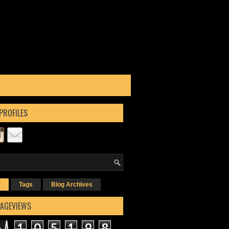
PROFILES
r
Tags
Blog Archives
PAGEVIEWS
1
0
5
1
9
8