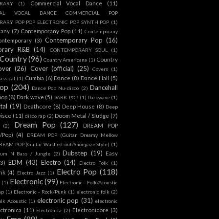
Commercial Vocal Dance
(11)
RARY
(1)
IAL VOCAL DANCE COMMERCIAL POP
ARY POP POP ELECTRONIC POP SYNTH POP
(1)
rany
(7)
Contemporany Pop
(11)
Contemporany
Contemporary Pop
(16)
ontemporary
(3)
orary R&B
(14)
CONTEMPORARY SOUL
(1)
Country
(96)
Country
Country Americana
(1)
over
(26)
Cover (official)
(25)
Covers
(1)
Cumbia
(6)
Dance
(8)
Dance Hall
(5)
assical
(1)
Pop
(204)
Dancehall
Dance Pop Nu-disco
(2)
pop
(8)
Dark wave
(5)
DARK-POP
(1)
Darkwave
(1)
tal
(19)
Deathcore
(8)
Deep House
(8)
Deep
isco
(11)
Doom Metal / Sludge
(7)
disco rap
(2)
Dream Pop
(127)
DREAM POP
(2)
c/Pop)
(4)
DREAM POP (Guitar Dreamy Mellow
REAM POP (Guitar Washed-out/Shoegaze Style)
(1)
Dubstep
(19)
Easy
rum N Bass / Jungle
(2)
EDM
(43)
Electro
(14)
(3)
Electro Folk
(1)
Electro Pop
(118)
nk
(4)
Electro Jazz
(1)
Electronic
(99)
h
(1)
Electronic - Folk/Acoustic
ap
(1)
Electronic - Rock/Punk
(1)
electronic folk
(2)
electronic pop
(31)
olk Acoustic
(1)
electronic
ctronica
(11)
Electronicore
(3)
Electrónica
(2)
Emo
(89)