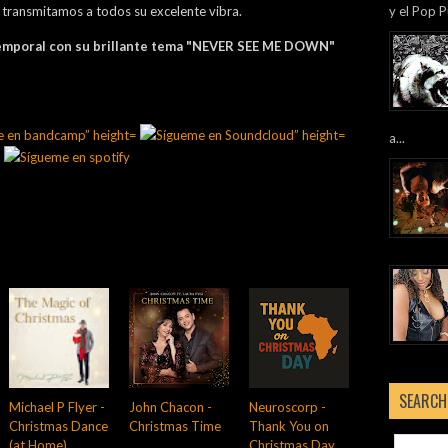
y transmitamos a todos su excelente vibra.
y el Pop P
atemporal con su brillante tema "NEVER SEE ME DOWN"
a...
SEARCH
Michael P Flyer -
John Chacon -
Neuroscorp -
Christmas Dance
Christmas Time
Thank You on
(at Home)
Christmas Day