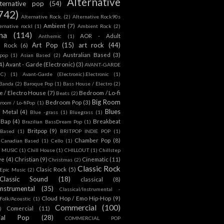
Alternative
lternative pop
(54)
742)
Alternative Rock.
(2)
Alternative Rock90s
Ambient
(7)
ternative rockl
(1)
Ambient Rock
(2)
na
(114)
AOR - Adult
Anthemic
(1)
Art Pop
(15)
art rock
(44)
d Rock
(6)
Australian Based
(3)
 pop
(1)
Asian Based
(2)
4)
Avant - Garde (Electronic)
(3)
AVANT-GARDE
IC)
(1)
Avant-Garde (Electronic).Electronic
(1)
Banda
(2)
Baroque Pop
(1)
Bass House / Electro
(2)
 / Electro House
(7)
Bedroom / Lo-fi
Beats
(2)
Big Room
Bedroom Pop
(3)
room / Lo-fiPop
(1)
Blues
k Metal
(4)
Blue -grass
(1)
Bluegrass
(1)
Bap
(4)
Breakbeat
Brazilian BassDream Pop
(1)
Britpop
(9)
 Based
(1)
BRITPOP INDIE POP
(1)
Chamber Pop
(8)
Canadian Based
(1)
Cello
(1)
S MUSIC
(1)
Chill House
(1)
CHILLOUT
(1)
Chillstep
ve
(4)
Christian
(9)
Cinematic
(11)
Christmas
(2)
Classic Rock
Clasic Rock
(5)
 Epic Music
(2)
Classic Sound
(18)
classical
(8)
Instrumental
(35)
Classical/Instrumental -
Cloud Hop / Emo Hip-Hop
(9)
 Folk/Acoustic
(1)
Commercial
(100)
Comercial
(11)
)
ial Pop
(28)
COMMERCIAL POP