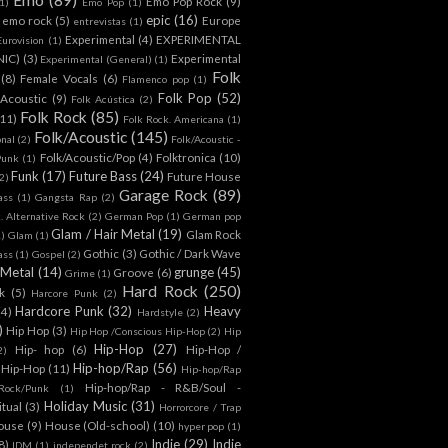
Emo Pop Rock
(9)
1)
Emo Pop
(1)
epic
(16)
emo rock
(5)
Europe
entrevistas
(1)
Experimental
(4)
EXPERIMENTAL
Eurovision
(1)
NIC)
(3)
Experimental
Experimental (General)
(1)
Folk
(8)
Female Vocals
(6)
Flamenco pop
(1)
Folk Pop
(52)
 Acoustic
(9)
Folk Acústica
(2)
Folk Rock
(85)
(11)
Folk Rock. Americana
(1)
Folk/Acoustic
(145)
onal
(2)
Folk/Acoustic -
Folk/Acoustic/Pop
(4)
Folktronica
(10)
Punk
(1)
Funk
(17)
Future Bass
(24)
Future House
2)
Garage Rock
(89)
ass
(1)
Gangsta Rap
(2)
. Alternative Rock
(2)
German Pop
(1)
German pop
Glam / Hair Metal
(19)
Glam Rock
1)
Glam
(1)
Gothic
(3)
Gothic / Dark Wave
ass
(1)
Gospel
(2)
 Metal
(14)
grunge
(45)
Groove
(6)
Grime
(1)
Hard Rock
(250)
k
(5)
Harcore Punk
(2)
Hardcore Punk
(32)
Heavy
(4)
Hardstyle
(2)
)
Hip Hop
(3)
Hip Hop /Conscious Hip-Hop
(2)
Hip
Hip-Hop
(27)
Hip- hop
(6)
Hip-Hop /
2)
Hip-hop/Rap
(56)
 Hip-Hop
(11)
Hip-hop/Rap
Hip-hop/Rap - R&B/Soul -
ock/Punk
(1)
Holiday Music
(31)
itual
(3)
Horrorcore / Trap
ouse
(9)
House (Old-school)
(10)
hyper pop
(1)
Indie
(29)
Indie
8)
IDM
(1)
independet rock
(2)