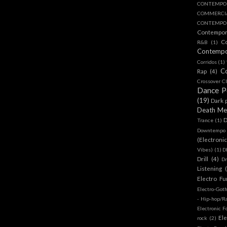
CONTEMPO
COMMERC
CONTEMPOR
Contempo
C
R&B
(1)
Contemp
Corridos
(1)
C
Rap
(4)
Crossover Cl
Dance 
(19)
Dark 
Death Me
D
Trance
(1)
Downtempo
(Electroni
Vibes)
(1)
D
Drill
(4)
D
Listening
Electro Fu
Electro-Got
- Hip-hop/R
Electronic F
Ele
rock
(2)