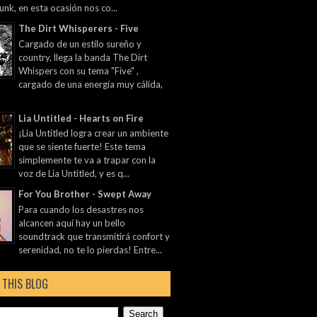
unk, en esta ocasión nos co...
The Dirt Whisperers - Five
Cargado de un estilo sureño y
country, llega la banda The Dirt
Whispers con su tema "Five" ,
cargado de una energía muy cálida,
Lia Untitled - Hearts on Fire
¡Lia Untitled logra crear un ambiente
que se siente fuerte! Este tema
simplemente te va a trapar con la
voz de Lia Untitled, y es q...
For You Brother - Swept Away
Para cuando los desastres nos
alcancen aquí hay un bello
soundtrack que transmitirá confort y
serenidad, no te lo pierdas! Entre...
 THIS BLOG