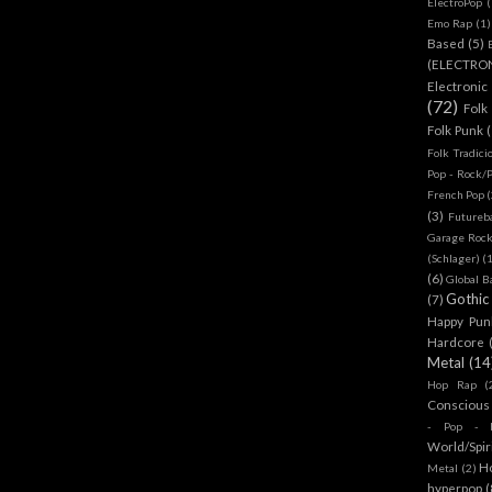
ElectroPop
(
Emo Rap
(1)
Based
(5)
(ELECTRO
Electronic
(72)
Folk
Folk Punk
Folk Tradici
Pop - Rock/
French Pop
(
(3)
Futureb
Garage Rock
(Schlager)
(
(6)
Global B
Gothic
(7)
Happy Pun
Hardcore
Metal
(14
Hop Rap
(
Conscious
- Pop - R
World/Spir
H
Metal
(2)
hyperpop
(