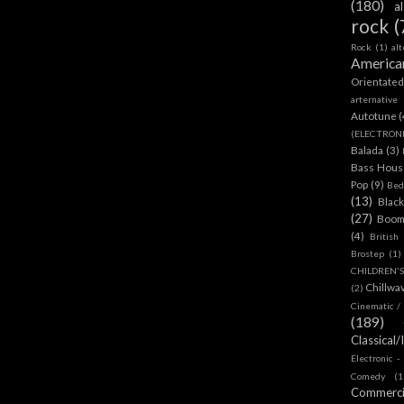
(180)
a
rock
(
Rock
(1)
al
America
Orientate
arternative
Autotune
(
(ELECTRON
Balada
(3)
Bass House
Pop
(9)
Bed
(13)
Blac
(27)
Boom
(4)
British
Brostep
(1)
CHILDREN'
Chillwa
(2)
Cinematic /
(189)
Classical/
Electronic -
Comedy
(1
Commerc