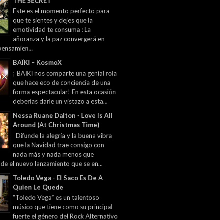
THE SECRET
Este es el momento perfecto para
que te sientes y dejes que la
emotividad te consuma : La
añoranza y la paz convergerá en
pensamien...
BAÏKI – KosmoX
¡ BAÏKI nos comparte una genial rola
que hace eco de conciencia de una
forma espectacular! En esta ocasión
deberías darle un vistazo a esta...
Nessa Ruane Dalton - Love Is All
Around (At Christmas Time)
Difunde la alegría y la buena vibra
que la Navidad trae consigo con
nada más y nada menos que
 de el nuevo lanzamiento que se en...
Toledo Vega - El Saco Es De A
Quien Le Quede
“Toledo Vega” es un talentoso
músico que tiene como su principal
fuerte el género del Rock Alternativo