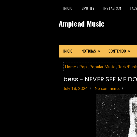
INICIO
SPOTIFY
INSTAGRAM
FAC
Amplead Music
»
»
INICIO
NOTICIAS
CONTENIDO
Home
»
Pop
,
Popular Music
,
Rock/Punk
bess - NEVER SEE ME 
July 18, 2024
No comments