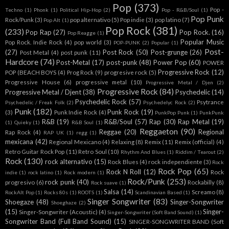
Pop
(373)
Pop -
Techno
(1)
Phonk
(1)
Political Hip-Hop
(2)
Pop - R&B/Soul
(1)
Pop Punk
Rock/Punk
(3)
pop alternativo
(5)
Pop indie
(3)
pop latino
(7)
Pop Alt
(1)
Pop Rock
(381)
(233)
Pop Rap
(27)
Pop Rock.
(16)
Pop Reagge
(1)
Popular Music
Pop Rock. Indie Rock
(4)
pop world
(3)
POP-PUNK
(2)
Popular
(1)
Post-
(27)
Post Rock
(50)
Post-grunge
(26)
Post Metal
(4)
post punk
(11)
Hardcore
(74)
Post-Metal
(17)
post-punk
(48)
Power Pop
(60)
POWER
Progressive Rock
(12)
POP (BEACH BOYS
(4)
Prog Rock
(9)
progresive rock
(5)
Progressive House
(6)
progressive metal
(10)
Progressive Metal / Djen
(2)
Progressive Rock
(84)
Progressive Metal / Djent
(38)
Psychedelic
(14)
Psychedelic Rock
(57)
Psytrance
Psychedelic / Freak Folk
(2)
Psychedelyc Rock
(2)
Punk
(182)
Punk Rock
(19)
(3)
Punk Indie Rock
(4)
PunkPop Punk
(1)
PunkPunk
R&B
(19)
R&B/Soul
(57)
Rap
(30)
Rap Metal
(19)
(1)
Quieky
(1)
R&B Soul
(1)
Reggaeton
(90)
Reggae
(20)
Regional
Rap Rock
(4)
RAP UK
(1)
regg
(1)
mexicana
(42)
Regional Mexicano
(4)
Relaxing
(8)
Remix
(11)
Remix (official)
(4)
Retro Guitar Rock Pop
(11)
Retro Soul
(10)
Rhythm And Blues
(1)
Riddim / Tearout
(2)
Rock
(130)
rock alternativo
(15)
Rock Blues
(4)
rock independiente
(3)
Rock
Rock Pop
(65)
Rock N Roll
(12)
Rock
indie
(1)
rock latino
(1)
Rock modern
(1)
Rock/Punk
(253)
rock punk
(40)
progresivo
(6)
Rockabilly
(8)
Rock suave
(1)
Salsa
(14)
Screamo
(8)
RockAlt Pop
(1)
Rocks 80s
(1)
ROOTS
(1)
Scandinavian Based
(1)
Singer Songwriter
(83)
Shoegaze
(48)
Singer-Songwriter
Shoeghaze
(2)
(15)
Singer-
Singer-Songwriter (Acoustic)
(4)
Singer-Songwriter (Soft Band Sound)
(1)
Songwriter Band (Full Band Sound)
(15)
SINGER-SONGWRITER BAND (Soft