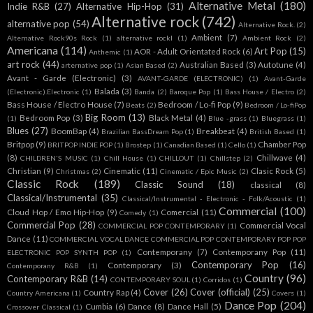
Alternative Metal
(180)
Indie R&B
(27)
Alternative Hip-Hop
(31)
Alternative rock
(742)
alternative pop
(54)
Alternative Rock.
(2)
Ambient
(7)
Alternative Rock90s Rock
(1)
alternative rockl
(1)
Ambient Rock
(2)
Americana
(114)
Art Pop
(15)
AOR - Adult Orientated Rock
(6)
Anthemic
(1)
art rock
(44)
Australian Based
(3)
Autotune
(4)
arternative pop
(1)
Asian Based
(2)
Avant - Garde (Electronic)
(3)
AVANT-GARDE (ELECTRONIC)
(1)
Avant-Garde
Balada
(3)
(Electronic).Electronic
(1)
Banda
(2)
Baroque Pop
(1)
Bass House / Electro
(2)
Bass House / Electro House
(7)
Bedroom / Lo-fi Pop
(9)
Beats
(2)
Bedroom / Lo-fiPop
Big Room
(13)
Bedroom Pop
(3)
Black Metal
(4)
(1)
Blue -grass
(1)
Bluegrass
(1)
Blues
(27)
BoomBap
(4)
Breakbeat
(4)
Brazilian BassDream Pop
(1)
British Based
(1)
Britpop
(9)
Chamber Pop
BRITPOP INDIE POP
(1)
Brostep
(1)
Canadian Based
(1)
Cello
(1)
(8)
Chillwave
(4)
CHILDREN'S MUSIC
(1)
Chill House
(1)
CHILLOUT
(1)
Chillstep
(2)
Christian
(9)
Cinematic
(11)
Clasic Rock
(5)
Christmas
(2)
Cinematic / Epic Music
(2)
Classic Rock
(189)
Classic Sound
(18)
classical
(8)
Classical/Instrumental
(35)
Classical/Instrumental - Electronic - Folk/Acoustic
(1)
Commercial
(100)
Cloud Hop / Emo Hip-Hop
(9)
Comercial
(11)
Comedy
(1)
Commercial Pop
(28)
Commercial Vocal
COMMERCIAL POP CONTEMPORARY
(1)
Dance
(11)
COMMERCIAL VOCAL DANCE COMMERCIAL POP CONTEMPORARY POP POP
Contemporany
(7)
Contemporany Pop
(11)
ELECTRONIC POP SYNTH POP
(1)
Contemporary Pop
(16)
Contemporary
(3)
Contemporany R&B
(1)
Country
(96)
Contemporary R&B
(14)
CONTEMPORARY SOUL
(1)
Corridos
(1)
Cover
(26)
Cover (official)
(25)
Country Rap
(4)
Country Americana
(1)
Covers
(1)
Dance Pop
(204)
Cumbia
(6)
Dance
(8)
Dance Hall
(5)
Crossover Classical
(1)