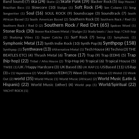
ska
(24)
Skate Punk
(39)
Band Sound)
(7)
Slacker Rock
(5)
Skate
(2)
Slap House /
Soft Rock
(54)
Slowcore
(10)
Brazilian Bass
(1)
Sludge
(1)
Son Cubano
(1)
Song
Soul
(16)
SOUL ROCK
(9)
Soundscape
(3)
Soundtrack
(7)
Songwriter
(1)
South
Southern Rock
(3)
African Based
(1)
South American Based
(2)
Southern Rock / Red
(1)
Southern Rock / Red Dirt
(65)
Southern Rock / Red D
(2)
Spoken Word
(1)
Stoner Rock
(30)
Stoner RockDoom Metal / Sludge
(1)
Study beats / Jazz-hop / Chill-hop
Surf Rock
(7)
(2)
Studying Vibes
(1)
Super Catchy
(1)
Swing
(1)
Symphonic
(1)
Synthpop
(158)
Symphonic Metal
(12)
Synth Indie Rock
(10)
Synth Pop
(8)
Synthwave
(13)
Tech House
(4)
Techno
(3)
THE
Synthpop.
(1)
tAlternative Metal
(1)
Trance
(17)
Trap
BEATLES ETC)
(4)
Thrash Metal
(6)
Trap
(9)
Trap (EDM)
(5)
(hip-hop)
(22)
Trip-Hop
(4)
Tropical
(6)
Tropical House
(5)
Tribal / Afro House
(2)
UK / Happy Hardcore
(3)
UK Based
(8)
US Based
(11)
US Rap
TWEE
(1)
UK RAP
(1)
(3)
Vocal Dance/EDM
(7)
Wave
(3)
v
(1)
Vaporwave
(2)
Witch House
(2)
Wolrd
(1)
Work
world
(35)
World Music (Latin &
Out
(2)
World Music
(1)
World Music (African)
(2)
Hispanic)
(22)
World/Spiritual
(22)
World Music (other)
(4)
World pop
(1)
YACHT ROCK
(1)