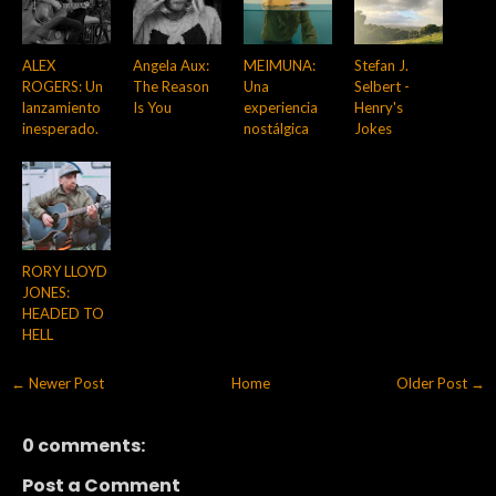
ALEX
Angela Aux:
MEIMUNA:
Stefan J.
ROGERS: Un
The Reason
Una
Selbert -
lanzamiento
Is You
experiencia
Henry's
inesperado.
nostálgica
Jokes
RORY LLOYD
JONES:
HEADED TO
HELL
← Newer Post
Home
Older Post →
0 comments:
Post a Comment