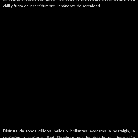
chill y fuera de incertidumbre, llenándote de serenidad.
Disfruta de tonos cálidos, bellos y brillantes, evocaras la nostalgia, la
relajación y similares,
Bad Flamingo
nos ha dejado una impresión