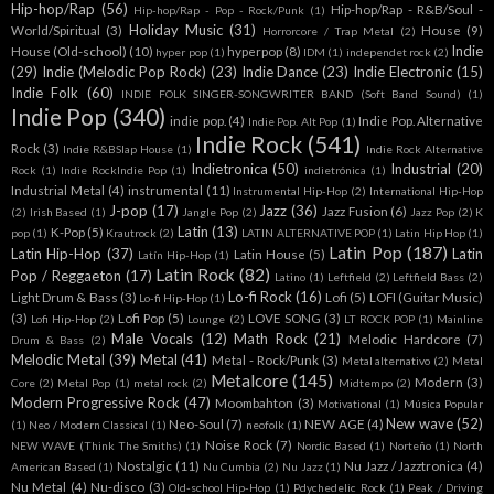
Hip-hop/Rap
(56)
Hip-hop/Rap - R&B/Soul -
Hip-hop/Rap - Pop - Rock/Punk
(1)
Holiday Music
(31)
World/Spiritual
(3)
House
(9)
Horrorcore / Trap Metal
(2)
Indie
House (Old-school)
(10)
hyperpop
(8)
hyper pop
(1)
IDM
(1)
independet rock
(2)
(29)
Indie (Melodic Pop Rock)
(23)
Indie Dance
(23)
Indie Electronic
(15)
Indie Folk
(60)
INDIE FOLK SINGER-SONGWRITER BAND (Soft Band Sound)
(1)
Indie Pop
(340)
indie pop.
(4)
Indie Pop. Alternative
Indie Pop. Alt Pop
(1)
Indie Rock
(541)
Rock
(3)
Indie R&BSlap House
(1)
Indie Rock Alternative
Indietronica
(50)
Industrial
(20)
Rock
(1)
Indie RockIndie Pop
(1)
indietrónica
(1)
Industrial Metal
(4)
instrumental
(11)
Instrumental Hip-Hop
(2)
International Hip-Hop
J-pop
(17)
Jazz
(36)
Jazz Fusion
(6)
(2)
Irish Based
(1)
Jangle Pop
(2)
Jazz Pop
(2)
K
Latin
(13)
K-Pop
(5)
pop
(1)
Krautrock
(2)
LATIN ALTERNATIVE POP
(1)
Latin Hip Hop
(1)
Latin Pop
(187)
Latin Hip-Hop
(37)
Latin
Latin House
(5)
Latín Hip-Hop
(1)
Latin Rock
(82)
Pop / Reggaeton
(17)
Latino
(1)
Leftfield
(2)
Leftfield Bass
(2)
Lo-fi Rock
(16)
Light Drum & Bass
(3)
Lofi
(5)
LOFI (Guitar Music)
Lo-fi Hip-Hop
(1)
(3)
Lofi Pop
(5)
LOVE SONG
(3)
Lofi Hip-Hop
(2)
Lounge
(2)
LT ROCK POP
(1)
Mainline
Male Vocals
(12)
Math Rock
(21)
Melodic Hardcore
(7)
Drum & Bass
(2)
Melodic Metal
(39)
Metal
(41)
Metal - Rock/Punk
(3)
Metal alternativo
(2)
Metal
Metalcore
(145)
Modern
(3)
Core
(2)
Metal Pop
(1)
metal rock
(2)
Midtempo
(2)
Modern Progressive Rock
(47)
Moombahton
(3)
Motivational
(1)
Música Popular
New wave
(52)
Neo-Soul
(7)
NEW AGE
(4)
(1)
Neo / Modern Classical
(1)
neofolk
(1)
Noise Rock
(7)
NEW WAVE (Think The Smiths)
(1)
Nordic Based
(1)
Norteño
(1)
North
Nostalgic
(11)
Nu Jazz / Jazztronica
(4)
American Based
(1)
Nu Cumbia
(2)
Nu Jazz
(1)
Nu Metal
(4)
Nu-disco
(3)
Old-school Hip-Hop
(1)
Pdychedelic Rock
(1)
Peak / Driving