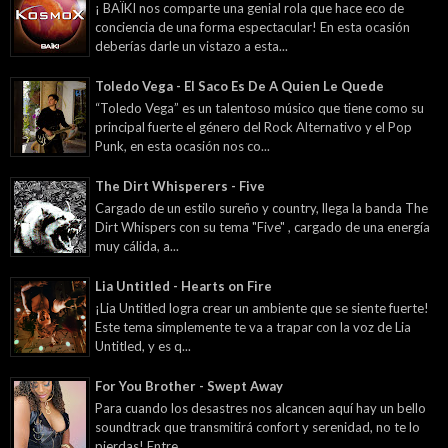
¡ BAÏKI nos comparte una genial rola que hace eco de
conciencia de una forma espectacular! En esta ocasión
deberías darle un vistazo a esta...
Toledo Vega - El Saco Es De A Quien Le Quede
“Toledo Vega” es un talentoso músico que tiene como su
principal fuerte el género del Rock Alternativo y el Pop
Punk, en esta ocasión nos co...
The Dirt Whisperers - Five
Cargado de un estilo sureño y country, llega la banda The
Dirt Whispers con su tema "Five" , cargado de una energía
muy cálida, a...
Lia Untitled - Hearts on Fire
¡Lia Untitled logra crear un ambiente que se siente fuerte!
Este tema simplemente te va a trapar con la voz de Lia
Untitled, y es q...
For You Brother - Swept Away
Para cuando los desastres nos alcancen aquí hay un bello
soundtrack que transmitirá confort y serenidad, no te lo
pierdas! Entre...