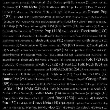
Dancehall
(19)
Dark pop
(8)
Dark wave
(5)
Dance Pop Nu-disco
(2)
DARK-POP
(1)
Death Metal
(19)
Deathcore
(8)
Deep House
(8)
Darkwave
(1)
Deep Trance
(1)
Dream Pop
Disco
(11)
Doom Metal / Sludge
(7)
disco rap
(2)
Downtempo
(2)
(127)
DREAM POP (Electronic/Pop)
(4)
DREAM POP (Guitar Dreamy Mellow Vibes)
Drill
(4)
(1)
DREAM POP (Guitar Washed-out/Shoegaze Style)
(1)
Drum N Bass / Jungle
(2)
Dubstep
(19)
EDM
(43)
Electro
(14)
Easy Listening
(3)
Electro
Electro Folk
(1)
Electro Pop
(118)
Electronic
(100)
Funk
(4)
Electro Jazz
(1)
Electro-Goth
(1)
Electronic - Folk/Acoustic - Hip-hop/Rap
(1)
Electronic - Rock/Punk
(1)
electronic folk
(2)
electronic pop
(31)
Electronica
(11)
Electronic Folk Acoustic
(1)
electronic rock
(2)
Emo
(89)
Electronicore
(3)
Emo Pop Rock
Electrónica
(2)
ElectroPop
(1)
Emo Pop
(1)
epic
(16)
(9)
emo rock
(5)
Europe Based
(5)
Emo Rap
(1)
entrevistas
(1)
Eurovision
(1)
Experimental
(4)
EXPERIMENTAL (ELECTRONIC)
(3)
Experimental (General)
(1)
Folk
(72)
Experimental Electronic
(8)
Female Vocals
(6)
Folk
Flamenco pop
(1)
Folk Rock
(85)
Folk Pop
(52)
Acoustic
(9)
Folk Punk
(11)
Folk Acústica
(2)
Folk
Folk/Acoustic
(145)
Rock. Americana
(1)
Folk Tradicional
(2)
Folk/Acoustic - Pop -
Funk
(17)
Folk/Acoustic/Pop
(4)
Folktronica
(10)
Rock/Punk
(1)
French Pop
(2)
Garage Rock
Future Bass
(24)
Future House
(3)
Futurebass
(1)
Gangsta Rap
(2)
(89)
Garage Rock. Alternative Rock
(2)
German Pop
(1)
German pop (Schlager)
(1)
Glam
Glam / Hair Metal
(19)
Glam Rock
(6)
Gothic
(3)
(1)
Global Bass
(1)
Gospel
(2)
Gothic Metal
(14)
grunge
(45)
Gothic / Dark Wave
(7)
Groove
(6)
Grime
(1)
Hard Rock
(250)
Hardcore
Happy Punk
(5)
Hardcore
(4)
Harcore Punk
(2)
Punk
(32)
Heavy Metal
(14)
Hip Hop
(4)
Hardstyle
(2)
Hip Hop /Conscious Hip-Hop
Hip-Hop
(27)
Hip- hop
(6)
Hip-Hop / Conscious Hip-Hop
(11)
(2)
Hip Hop Rap
(2)