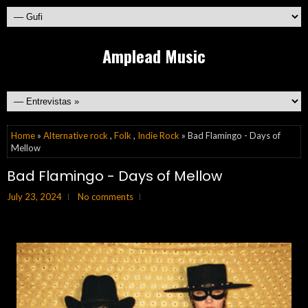
Amplead Music
Home
»
Alternative rock
,
Folk
,
Indie Rock
» Bad Flamingo - Days of
Mellow
Bad Flamingo - Days of Mellow
July 23, 2024
No comments