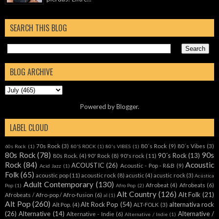
SEARCH THIS BLOG
BLOG ARCHIVE
Powered by
Blogger
.
LABEL CLOUD
70s Rock
(3)
80´s Rock
(9)
80´s Vibes
(3)
60s Rock
(1)
80'S ROCK
(1)
80's VIBES
(1)
80s Rock
(78)
90s
90´s Rock
(13)
80s Rock.
(4)
90' Rock
(8)
90's rock
(11)
Rock
(84)
Acoustic
ACOUSTIC
(26)
Acoustic - Pop - R&B
(9)
Acid Jazz
(1)
Folk
(65)
acoustic pop
(11)
acoustic rock
(8)
acustic
(4)
acustic rock
(3)
Acústica
Adult Contemporary
(130)
Afrobeat
(4)
Afrobeats
(6)
Pop
(1)
Afro Pop
(2)
Alt Country
(126)
Alt Folk
(21)
Afrobeats / Afro-pop / Afro-fusion
(6)
al
(1)
Alt Pop
(260)
Alt Rock Pop
(54)
alternativa rock
Alt Pop.
(4)
ALT-FOLK
(3)
(26)
Alternative
(14)
Alternative /
Alternative - Indie
(6)
Alternative / Indie
(1)