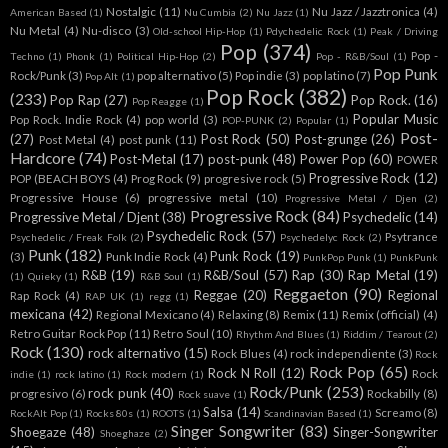
Nostalgic
(11)
Nu Jazz / Jazztronica
(4)
American Based
(1)
Nu Cumbia
(2)
Nu Jazz
(1)
Nu Metal
(4)
Nu-disco
(3)
Old-school Hip-Hop
(1)
Pdychedelic Rock
(1)
Peak / Driving
Pop
(374)
Pop -
Techno
(1)
Phonk
(1)
Political Hip-Hop
(2)
Pop - R&B/Soul
(1)
Pop Punk
Rock/Punk
(3)
pop alternativo
(5)
Pop indie
(3)
pop latino
(7)
Pop Alt
(1)
Pop Rock
(382)
(233)
Pop Rap
(27)
Pop Rock.
(16)
Pop Reagge
(1)
Popular Music
Pop Rock. Indie Rock
(4)
pop world
(3)
POP-PUNK
(2)
Popular
(1)
Post-
(27)
Post Rock
(50)
Post-grunge
(26)
Post Metal
(4)
post punk
(11)
Hardcore
(74)
Post-Metal
(17)
post-punk
(48)
Power Pop
(60)
POWER
Progressive Rock
(12)
POP (BEACH BOYS
(4)
Prog Rock
(9)
progresive rock
(5)
Progressive House
(6)
progressive metal
(10)
Progressive Metal / Djen
(2)
Progressive Rock
(84)
Progressive Metal / Djent
(38)
Psychedelic
(14)
Psychedelic Rock
(57)
Psytrance
Psychedelic / Freak Folk
(2)
Psychedelyc Rock
(2)
Punk
(182)
Punk Rock
(19)
(3)
Punk Indie Rock
(4)
PunkPop Punk
(1)
PunkPunk
R&B
(19)
R&B/Soul
(57)
Rap
(30)
Rap Metal
(19)
(1)
Quieky
(1)
R&B Soul
(1)
Reggaeton
(90)
Reggae
(20)
Regional
Rap Rock
(4)
RAP UK
(1)
regg
(1)
mexicana
(42)
Regional Mexicano
(4)
Relaxing
(8)
Remix
(11)
Remix (official)
(4)
Retro Guitar Rock Pop
(11)
Retro Soul
(10)
Rhythm And Blues
(1)
Riddim / Tearout
(2)
Rock
(130)
rock alternativo
(15)
Rock Blues
(4)
rock independiente
(3)
Rock
Rock Pop
(65)
Rock N Roll
(12)
Rock
indie
(1)
rock latino
(1)
Rock modern
(1)
Rock/Punk
(253)
rock punk
(40)
progresivo
(6)
Rockabilly
(8)
Rock suave
(1)
Salsa
(14)
Screamo
(8)
RockAlt Pop
(1)
Rocks 80s
(1)
ROOTS
(1)
Scandinavian Based
(1)
Singer Songwriter
(83)
Shoegaze
(48)
Singer-Songwriter
Shoeghaze
(2)