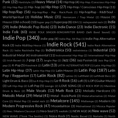
Punk
(32)
Heavy Metal
(14)
Hip Hop
(4)
Hardstyle
(2)
Hip Hop /Conscious Hip-Hop
Hip-Hop
(27)
Hip- hop
(6)
Hip-Hop / Conscious Hip-Hop
(11)
(2)
Hip Hop Rap
(2)
Hip-hop/Rap
(56)
Hip-hop/Rap - R&B/Soul -
Hip-hop/Rap - Pop - Rock/Punk
(1)
Holiday Music
(31)
World/Spiritual
(3)
House
(9)
Horrorcore / Trap Metal
(2)
Indie
House (Old-school)
(10)
hyperpop
(8)
hyper pop
(1)
IDM
(1)
independet rock
(2)
(29)
Indie (Melodic Pop Rock)
(23)
Indie Dance
(23)
Indie Electronic
(15)
Indie Folk
(60)
INDIE FOLK SINGER-SONGWRITER BAND (Soft Band Sound)
(1)
Indie Pop
(340)
indie pop.
(4)
Indie Pop. Alternative
Indie Pop. Alt Pop
(1)
Indie Rock
(541)
Rock
(3)
Indie R&BSlap House
(1)
Indie Rock Alternative
Indietronica
(50)
Industrial
(20)
Rock
(1)
Indie RockIndie Pop
(1)
indietrónica
(1)
Industrial Metal
(4)
instrumental
(11)
Instrumental Hip-Hop
(2)
International Hip-Hop
J-pop
(17)
Jazz
(36)
Jazz Fusion
(6)
(2)
Irish Based
(1)
Jangle Pop
(2)
Jazz Pop
(2)
K
Latin
(13)
K-Pop
(5)
pop
(1)
Krautrock
(2)
LATIN ALTERNATIVE POP
(1)
Latin Hip Hop
(1)
Latin Pop
(187)
Latin Hip-Hop
(37)
Latin
Latin House
(5)
Latín Hip-Hop
(1)
Latin Rock
(82)
Pop / Reggaeton
(17)
Latino
(1)
Leftfield
(2)
Leftfield Bass
(2)
Lo-fi Rock
(16)
Light Drum & Bass
(3)
Lofi
(5)
LOFI (Guitar Music)
Lo-fi Hip-Hop
(1)
(3)
Lofi Pop
(5)
LOVE SONG
(3)
Lofi Hip-Hop
(2)
Lounge
(2)
LT ROCK POP
(1)
Mainline
Male Vocals
(12)
Math Rock
(21)
Melodic Hardcore
(7)
Drum & Bass
(2)
Melodic Metal
(39)
Metal
(41)
Metal - Rock/Punk
(3)
Metal alternativo
(2)
Metal
Metalcore
(145)
Modern
(3)
Core
(2)
Metal Pop
(1)
metal rock
(2)
Midtempo
(2)
Modern Progressive Rock
(47)
Moombahton
(3)
Motivational
(1)
Música Popular
New wave
(52)
Neo-Soul
(7)
NEW AGE
(4)
(1)
Neo / Modern Classical
(1)
neofolk
(1)
Noise Rock
(7)
NEW WAVE (Think The Smiths)
(1)
Nordic Based
(1)
Norteño
(1)
North