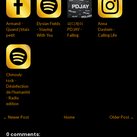
Armand -
Elysian Fields
피디제이
Anna
Quand j'étais
- Staying
PDJAY -
Dashem -
petit
With You
Falling
Calling Life
Chmouly
rock -
Désinfection
de l'humanité
- Radio
edition
← Newer Post
Home
Older Post →
0 comments: