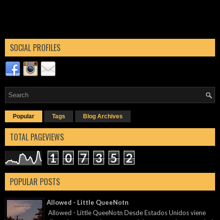
SOCIAL PROFILES
Popular
Tags
Blog Archives
TOTAL PAGEVIEWS
1
0
7
3
5
2
POPULAR POSTS
Allowed - Little QueeNotn
Allowed - Little QueeNotn Desde Estados Unidos viene