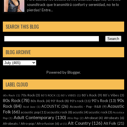
soundtrack que transmitirá confort y serenidad, no te lo
pierdas! Entre...
SEARCH THIS BLOG
BLOG ARCHIVE
Powered by
Blogger
.
LABEL CLOUD
70s Rock
(3)
80´s Rock
(9)
80´s Vibes
(3)
60s Rock
(1)
80'S ROCK
(1)
80's VIBES
(1)
80s Rock
(78)
90s
90´s Rock
(13)
80s Rock.
(4)
90' Rock
(8)
90's rock
(11)
Rock
(84)
Acoustic
ACOUSTIC
(26)
Acoustic - Pop - R&B
(9)
Acid Jazz
(1)
Folk
(66)
acoustic pop
(11)
acoustic rock
(8)
acustic
(4)
acustic rock
(3)
Acústica
Adult Contemporary
(130)
Afrobeat
(4)
Afrobeats
(6)
Pop
(1)
Afro Pop
(2)
Alt Country
(126)
Alt Folk
(21)
Afrobeats / Afro-pop / Afro-fusion
(6)
al
(1)