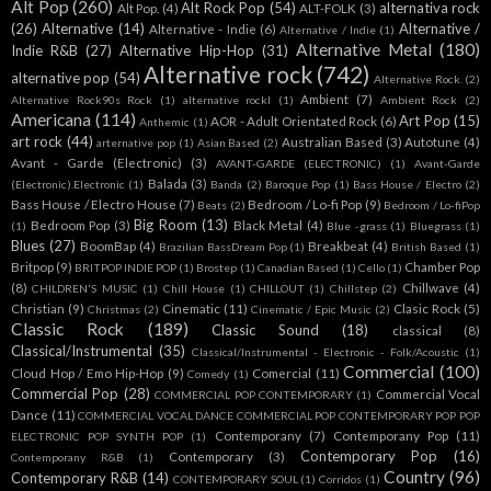
Alt Pop
(260)
Alt Rock Pop
(54)
alternativa rock
Alt Pop.
(4)
ALT-FOLK
(3)
(26)
Alternative
(14)
Alternative /
Alternative - Indie
(6)
Alternative / Indie
(1)
Alternative Metal
(180)
Indie R&B
(27)
Alternative Hip-Hop
(31)
Alternative rock
(742)
alternative pop
(54)
Alternative Rock.
(2)
Ambient
(7)
Alternative Rock90s Rock
(1)
alternative rockl
(1)
Ambient Rock
(2)
Americana
(114)
Art Pop
(15)
AOR - Adult Orientated Rock
(6)
Anthemic
(1)
art rock
(44)
Australian Based
(3)
Autotune
(4)
arternative pop
(1)
Asian Based
(2)
Avant - Garde (Electronic)
(3)
AVANT-GARDE (ELECTRONIC)
(1)
Avant-Garde
Balada
(3)
(Electronic).Electronic
(1)
Banda
(2)
Baroque Pop
(1)
Bass House / Electro
(2)
Bass House / Electro House
(7)
Bedroom / Lo-fi Pop
(9)
Beats
(2)
Bedroom / Lo-fiPop
Big Room
(13)
Bedroom Pop
(3)
Black Metal
(4)
(1)
Blue -grass
(1)
Bluegrass
(1)
Blues
(27)
BoomBap
(4)
Breakbeat
(4)
Brazilian BassDream Pop
(1)
British Based
(1)
Britpop
(9)
Chamber Pop
BRITPOP INDIE POP
(1)
Brostep
(1)
Canadian Based
(1)
Cello
(1)
(8)
Chillwave
(4)
CHILDREN'S MUSIC
(1)
Chill House
(1)
CHILLOUT
(1)
Chillstep
(2)
Christian
(9)
Cinematic
(11)
Clasic Rock
(5)
Christmas
(2)
Cinematic / Epic Music
(2)
Classic Rock
(189)
Classic Sound
(18)
classical
(8)
Classical/Instrumental
(35)
Classical/Instrumental - Electronic - Folk/Acoustic
(1)
Commercial
(100)
Cloud Hop / Emo Hip-Hop
(9)
Comercial
(11)
Comedy
(1)
Commercial Pop
(28)
Commercial Vocal
COMMERCIAL POP CONTEMPORARY
(1)
Dance
(11)
COMMERCIAL VOCAL DANCE COMMERCIAL POP CONTEMPORARY POP POP
Contemporany
(7)
Contemporany Pop
(11)
ELECTRONIC POP SYNTH POP
(1)
Contemporary Pop
(16)
Contemporary
(3)
Contemporany R&B
(1)
Country
(96)
Contemporary R&B
(14)
CONTEMPORARY SOUL
(1)
Corridos
(1)