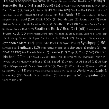
(15)
Singer-
Singer-Songwriter (Acoustic)
(4)
Singer-Songwriter (Soft Band Sound)
(1)
Songwriter Band (Full Band Sound)
(15)
SINGER-SONGWRITER BAND (Soft
ska
(24)
Skate Punk
(39)
Band Sound)
(7)
Slacker Rock
(5)
Skate
(2)
Slap House /
Soft Rock
(54)
Slowcore
(10)
Brazilian Bass
(1)
Sludge
(1)
Son Cubano
(1)
Song
Soul
(16)
SOUL ROCK
(9)
Soundscape
(3)
Soundtrack
(7)
Songwriter
(1)
South
Southern Rock
(3)
African Based
(1)
South American Based
(2)
Southern Rock / Red
(1)
Southern Rock / Red Dirt
(65)
Southern Rock / Red D
(2)
Spoken Word
(1)
Stoner Rock
(30)
Stoner RockDoom Metal / Sludge
(1)
Study beats / Jazz-hop / Chill-hop
Surf Rock
(7)
(2)
Studying Vibes
(1)
Super Catchy
(1)
Swing
(1)
Symphonic
(1)
Synthpop
(158)
Symphonic Metal
(12)
Synth Indie Rock
(10)
Synth Pop
(8)
Synthwave
(13)
Tech House
(4)
Techno
(3)
THE
Synthpop.
(1)
tAlternative Metal
(1)
Trance
(17)
Trap
BEATLES ETC)
(4)
Thrash Metal
(6)
Trap
(9)
Trap (EDM)
(5)
(hip-hop)
(22)
Trip-Hop
(4)
Tropical
(6)
Tropical House
(5)
Tribal / Afro House
(2)
UK / Happy Hardcore
(3)
UK Based
(8)
US Based
(11)
US Rap
TWEE
(1)
UK RAP
(1)
(3)
Vocal Dance/EDM
(7)
Wave
(3)
v
(1)
Vaporwave
(2)
Witch House
(2)
Wolrd
(1)
Work
world
(35)
World Music (Latin &
Out
(2)
World Music
(1)
World Music (African)
(2)
Hispanic)
(22)
World/Spiritual
(22)
World Music (other)
(4)
World pop
(1)
YACHT ROCK
(1)