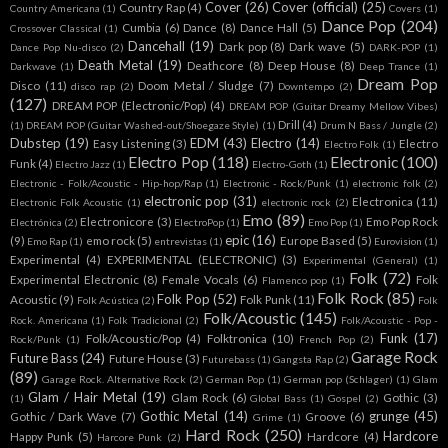
Cover
(26)
Cover (official)
(25)
Country Rap
(4)
Country Americana
(1)
Covers
(1)
Dance Pop
(204)
Cumbia
(6)
Dance
(8)
Dance Hall
(5)
Crossover Classical
(1)
Dancehall
(19)
Dark pop
(8)
Dark wave
(5)
Dance Pop Nu-disco
(2)
DARK-POP
(1)
Death Metal
(19)
Deathcore
(8)
Deep House
(8)
Darkwave
(1)
Deep Trance
(1)
Dream Pop
Disco
(11)
Doom Metal / Sludge
(7)
disco rap
(2)
Downtempo
(2)
(127)
DREAM POP (Electronic/Pop)
(4)
DREAM POP (Guitar Dreamy Mellow Vibes)
Drill
(4)
(1)
DREAM POP (Guitar Washed-out/Shoegaze Style)
(1)
Drum N Bass / Jungle
(2)
Dubstep
(19)
EDM
(43)
Electro
(14)
Easy Listening
(3)
Electro
Electro Folk
(1)
Electro Pop
(118)
Electronic
(100)
Funk
(4)
Electro Jazz
(1)
Electro-Goth
(1)
Electronic - Folk/Acoustic - Hip-hop/Rap
(1)
Electronic - Rock/Punk
(1)
electronic folk
(2)
electronic pop
(31)
Electronica
(11)
Electronic Folk Acoustic
(1)
electronic rock
(2)
Emo
(89)
Electronicore
(3)
Emo Pop Rock
Electrónica
(2)
ElectroPop
(1)
Emo Pop
(1)
epic
(16)
(9)
emo rock
(5)
Europe Based
(5)
Emo Rap
(1)
entrevistas
(1)
Eurovision
(1)
Experimental
(4)
EXPERIMENTAL (ELECTRONIC)
(3)
Experimental (General)
(1)
Folk
(72)
Experimental Electronic
(8)
Female Vocals
(6)
Folk
Flamenco pop
(1)
Folk Rock
(85)
Folk Pop
(52)
Acoustic
(9)
Folk Punk
(11)
Folk Acústica
(2)
Folk
Folk/Acoustic
(145)
Rock. Americana
(1)
Folk Tradicional
(2)
Folk/Acoustic - Pop -
Funk
(17)
Folk/Acoustic/Pop
(4)
Folktronica
(10)
Rock/Punk
(1)
French Pop
(2)
Garage Rock
Future Bass
(24)
Future House
(3)
Futurebass
(1)
Gangsta Rap
(2)
(89)
Garage Rock. Alternative Rock
(2)
German Pop
(1)
German pop (Schlager)
(1)
Glam
Glam / Hair Metal
(19)
Glam Rock
(6)
Gothic
(3)
(1)
Global Bass
(1)
Gospel
(2)
Gothic Metal
(14)
grunge
(45)
Gothic / Dark Wave
(7)
Groove
(6)
Grime
(1)
Hard Rock
(250)
Hardcore
Happy Punk
(5)
Hardcore
(4)
Harcore Punk
(2)