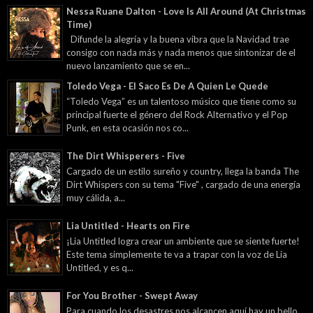
Nessa Ruane Dalton - Love Is All Around (At Christmas
Time)
Difunde la alegría y la buena vibra que la Navidad trae
consigo con nada más y nada menos que sintonizar de el
nuevo lanzamiento que se en...
Toledo Vega - El Saco Es De A Quien Le Quede
“Toledo Vega” es un talentoso músico que tiene como su
principal fuerte el género del Rock Alternativo y el Pop
Punk, en esta ocasión nos co...
The Dirt Whisperers - Five
Cargado de un estilo sureño y country, llega la banda The
Dirt Whispers con su tema "Five" , cargado de una energía
muy cálida, a...
Lia Untitled - Hearts on Fire
¡Lia Untitled logra crear un ambiente que se siente fuerte!
Este tema simplemente te va a trapar con la voz de Lia
Untitled, y es q...
For You Brother - Swept Away
Para cuando los desastres nos alcancen aquí hay un bello