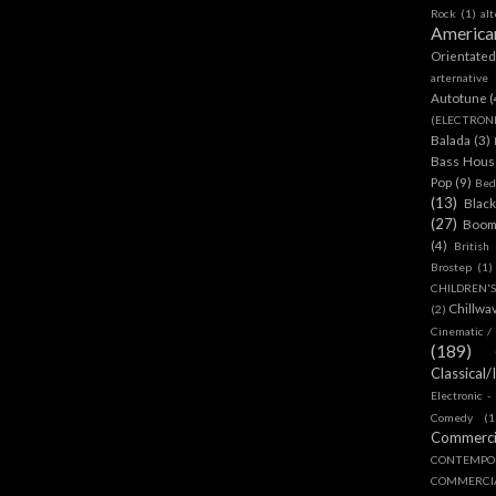
Rock
(1)
al
America
Orientate
arternative
Autotune
(
(ELECTRON
Balada
(3)
Bass House
Pop
(9)
Bed
(13)
Blac
(27)
Boom
(4)
British
Brostep
(1)
CHILDREN'
Chillwa
(2)
Cinematic /
(189)
Classical/
Electronic -
Comedy
(1
Commerc
CONTEMPO
COMMERC