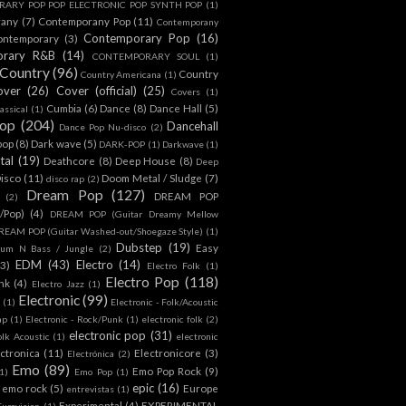
ARY POP POP ELECTRONIC POP SYNTH POP
(1)
rany
(7)
Contemporany Pop
(11)
Contemporany
Contemporary Pop
(16)
ontemporary
(3)
orary R&B
(14)
CONTEMPORARY SOUL
(1)
Country
(96)
Country
Country Americana
(1)
over
(26)
Cover (official)
(25)
Covers
(1)
Cumbia
(6)
Dance
(8)
Dance Hall
(5)
assical
(1)
Pop
(204)
Dancehall
Dance Pop Nu-disco
(2)
pop
(8)
Dark wave
(5)
DARK-POP
(1)
Darkwave
(1)
tal
(19)
Deathcore
(8)
Deep House
(8)
Deep
isco
(11)
Doom Metal / Sludge
(7)
disco rap
(2)
Dream Pop
(127)
DREAM POP
(2)
c/Pop)
(4)
DREAM POP (Guitar Dreamy Mellow
REAM POP (Guitar Washed-out/Shoegaze Style)
(1)
Dubstep
(19)
Easy
rum N Bass / Jungle
(2)
EDM
(43)
Electro
(14)
(3)
Electro Folk
(1)
Electro Pop
(118)
nk
(4)
Electro Jazz
(1)
Electronic
(99)
h
(1)
Electronic - Folk/Acoustic
ap
(1)
Electronic - Rock/Punk
(1)
electronic folk
(2)
electronic pop
(31)
olk Acoustic
(1)
electronic
ctronica
(11)
Electronicore
(3)
Electrónica
(2)
Emo
(89)
Emo Pop Rock
(9)
1)
Emo Pop
(1)
epic
(16)
emo rock
(5)
Europe
entrevistas
(1)
Experimental
(4)
EXPERIMENTAL
Eurovision
(1)