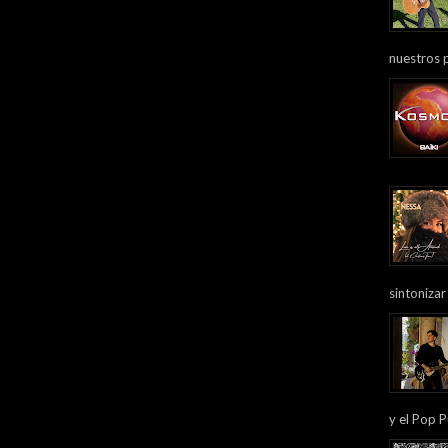
nuestros 
sintonizar
y el Pop P