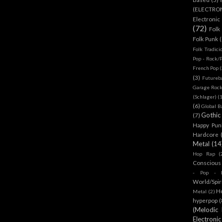
(ELECTRO
Electronic
(72)
Folk
Folk Punk
Folk Tradici
Pop - Rock/
French Pop
(
(3)
Futureb
Garage Rock
(Schlager)
(
(6)
Global B
Gothic
(7)
Happy Pun
Hardcore
Metal
(14
Hop Rap
(
Conscious
- Pop - R
World/Spir
H
Metal
(2)
hyperpop
(
(Melodic
Electronic