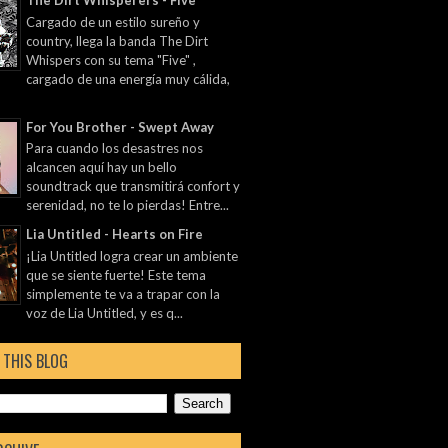
The Dirt Whisperers - Five
Cargado de un estilo sureño y
country, llega la banda The Dirt
Whispers con su tema "Five" ,
cargado de una energía muy cálida,
For You Brother - Swept Away
Para cuando los desastres nos
alcancen aquí hay un bello
soundtrack que transmitirá confort y
serenidad, no te lo pierdas! Entre...
Lia Untitled - Hearts on Fire
¡Lia Untitled logra crear un ambiente
que se siente fuerte! Este tema
simplemente te va a trapar con la
voz de Lia Untitled, y es q...
 THIS BLOG