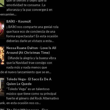
que te sientes y dejes que la
emotividad te consuma : La
añoranza y la paz convergerá en
pensamien...
BAÏKI – KosmoX
¡ BAÏKI nos comparte una genial rola
que hace eco de conciencia de una
forma espectacular! En esta ocasión
deberías darle un vistazo a esta...
Nessa Ruane Dalton - Love Is All
Around (At Christmas Time)
Difunde la alegría y la buena vibra
que la Navidad trae consigo con
nada más y nada menos que
 de el nuevo lanzamiento que se en...
Toledo Vega - El Saco Es De A
Quien Le Quede
“Toledo Vega” es un talentoso
músico que tiene como su principal
fuerte el género del Rock Alternativo
unk, en esta ocasión nos co...