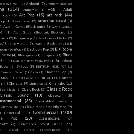
Ambient
(7)
ternative rockl
(1)
Ambient Rock
(2)
na
(114)
AOR - Adult
Anthemic
(1)
Art Pop
(15)
art rock
(44)
d Rock
(6)
Australian Based
(3)
 pop
(1)
Asian Based
(2)
4)
Avant - Garde (Electronic)
(3)
AVANT-GARDE
IC)
(1)
Avant-Garde (Electronic).Electronic
(1)
Banda
(2)
Baroque Pop
(1)
Bass House / Electro
(2)
 / Electro House
(7)
Bedroom / Lo-fi
Beats
(2)
Big Room
Bedroom Pop
(3)
room / Lo-fiPop
(1)
Blues
k Metal
(4)
Blue -grass
(1)
Bluegrass
(1)
Bap
(4)
Breakbeat
Brazilian BassDream Pop
(1)
Britpop
(9)
 Based
(1)
BRITPOP INDIE POP
(1)
Chamber Pop
(8)
Canadian Based
(1)
Cello
(1)
S MUSIC
(1)
Chill House
(1)
CHILLOUT
(1)
Chillstep
ve
(4)
Christian
(9)
Cinematic
(11)
Christmas
(2)
Classic Rock
Clasic Rock
(5)
 Epic Music
(2)
Classic Sound
(18)
classical
(8)
Instrumental
(35)
Classical/Instrumental -
Cloud Hop / Emo Hip-Hop
(9)
 Folk/Acoustic
(1)
Commercial
(100)
Comercial
(11)
)
ial Pop
(28)
COMMERCIAL POP
Commercial Vocal Dance
(11)
RARY
(1)
IAL VOCAL DANCE COMMERCIAL POP