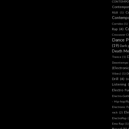
CONTEMPOR
Contempo
C
R&B
(1)
Contemp
Corridos
(1)
C
Rap
(4)
Crossover Cl
Dance 
(19)
Dark 
Death Me
D
Trance
(1)
Downtempo
(Electroni
Vibes)
(1)
D
Drill
(4)
D
Listening
Electro Fu
Electro-Got
- Hip-hop/R
Electronic F
Ele
rock
(2)
ElectroPop
(
Emo Rap
(1)
Based
(5)