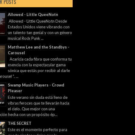
R POSTS
Allowed - Little QueeNotn
Allowed - Little QueeNotn Desde
Estados Unidos viene vibrando con
un talento tan genial y con un género
musical Rock Punk ...
Matthew Lee and the Standbys -
Carousel
Acaricia cada fibra que conforma tu
esencia con la espectacular gama
sónica que estás por recibir al darle
rousel ", ...
Swamp Music Players - Crowd
Pleaser
Este verano sin duda está lleno de
vibras feroces que te llevarán hacia
el cielo. Que mejor con una
ción hecha con un propósito ép...
THE SECRET
Este es el momento perfecto para