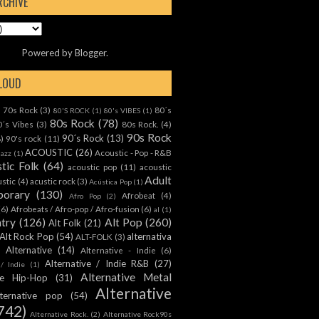
RCHIVE
Powered by
Blogger
.
CLOUD
70s Rock
(3)
80´s
)
80'S ROCK
(1)
80's VIBES
(1)
80s Rock
(78)
0´s Vibes
(3)
80s Rock.
(4)
90s Rock
90´s Rock
(13)
8)
90's rock
(11)
ACOUSTIC
(26)
Acoustic - Pop - R&B
Jazz
(1)
tic Folk
(64)
acoustic pop
(11)
acoustic
Adult
ustic
(4)
acustic rock
(3)
Acústica Pop
(1)
orary
(130)
Afrobeat
(4)
Afro Pop
(2)
(6)
Afrobeats / Afro-pop / Afro-fusion
(6)
al
(1)
ntry
(126)
Alt Pop
(260)
Alt Folk
(21)
Alt Rock Pop
(54)
alternativa
ALT-FOLK
(3)
Alternative
(14)
Alternative - Indie
(6)
Alternative / Indie R&B
(27)
 / Indie
(1)
Alternative Metal
ive Hip-Hop
(31)
Alternative
lternative pop
(54)
742)
Alternative Rock.
(2)
Alternative Rock90s