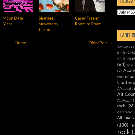
BLOG A
Moon Date -
Shanilee -
Casey Frazier -
Maze
strawberry
Room to Roam
tattoo
LABEL 
Home
Older Post →
60s Rock
(1
Rock
(9)
8
90' Rock
(
(84)
Acid 
Acous
(9)
rock
(8)
ac
Contemp
Afrobeats
Alt Cou
Alt Pop.
(4)
rock
(26)
Alternative
Alternat
(180)
a
rock
(