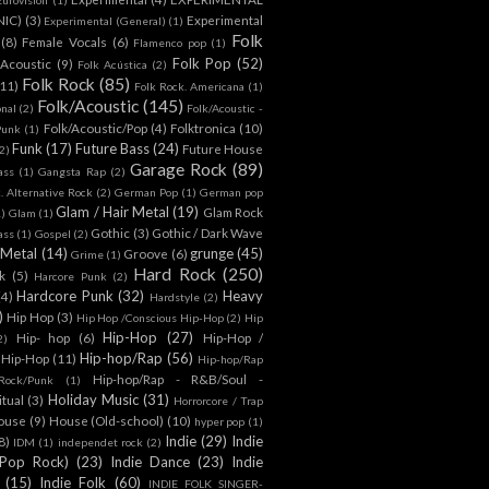
NIC)
(3)
Experimental
Experimental (General)
(1)
Folk
(8)
Female Vocals
(6)
Flamenco pop
(1)
Folk Pop
(52)
 Acoustic
(9)
Folk Acústica
(2)
Folk Rock
(85)
(11)
Folk Rock. Americana
(1)
Folk/Acoustic
(145)
onal
(2)
Folk/Acoustic -
Folk/Acoustic/Pop
(4)
Folktronica
(10)
Punk
(1)
Funk
(17)
Future Bass
(24)
Future House
2)
Garage Rock
(89)
ass
(1)
Gangsta Rap
(2)
. Alternative Rock
(2)
German Pop
(1)
German pop
Glam / Hair Metal
(19)
Glam Rock
1)
Glam
(1)
Gothic
(3)
Gothic / Dark Wave
ass
(1)
Gospel
(2)
 Metal
(14)
grunge
(45)
Groove
(6)
Grime
(1)
Hard Rock
(250)
k
(5)
Harcore Punk
(2)
Hardcore Punk
(32)
Heavy
(4)
Hardstyle
(2)
)
Hip Hop
(3)
Hip Hop /Conscious Hip-Hop
(2)
Hip
Hip-Hop
(27)
Hip- hop
(6)
Hip-Hop /
2)
Hip-hop/Rap
(56)
 Hip-Hop
(11)
Hip-hop/Rap
Hip-hop/Rap - R&B/Soul -
ock/Punk
(1)
Holiday Music
(31)
itual
(3)
Horrorcore / Trap
ouse
(9)
House (Old-school)
(10)
hyper pop
(1)
Indie
(29)
Indie
8)
IDM
(1)
independet rock
(2)
 Pop Rock)
(23)
Indie Dance
(23)
Indie
(15)
Indie Folk
(60)
INDIE FOLK SINGER-