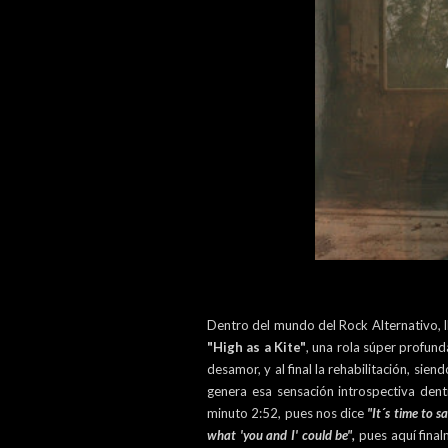
Dentro del mundo del Rock Alternativo, 
"High as a Kite"
, una rola súper profund
desamor, y al final la rehabilitación, sie
genera esa sensación introspectiva dent
minuto 2:52, pues nos dice
"It´s time to 
what 'you and I' could be",
pues aquí finalm