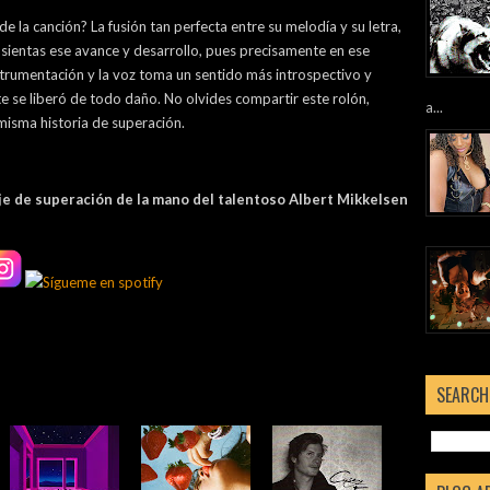
 la canción? La fusión tan perfecta entre su melodía y su letra,
sientas ese avance y desarrollo, pues precisamente en ese
strumentación y la voz toma un sentido más introspectivo y
e se liberó de todo daño. No olvides compartir este rolón,
a...
misma historia de superación.
aje de superación de la mano del talentoso Albert Mikkelsen
SEARCH