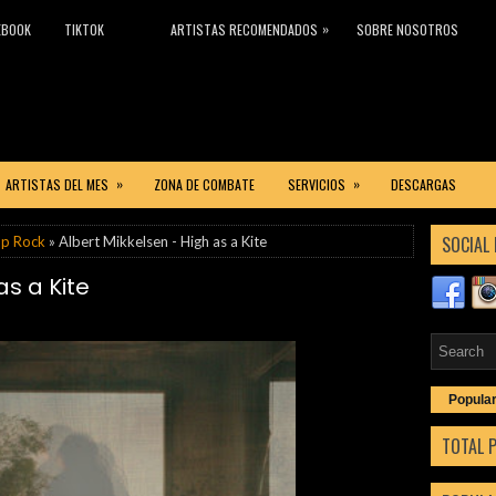
»
EBOOK
TIKTOK
ARTISTAS RECOMENDADOS
SOBRE NOSOTROS
»
»
ARTISTAS DEL MES
ZONA DE COMBATE
SERVICIOS
DESCARGAS
SOCIAL 
p Rock
» Albert Mikkelsen - High as a Kite
as a Kite
Popula
TOTAL 