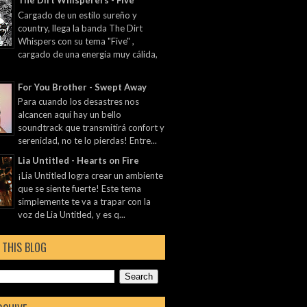
The Dirt Whisperers - Five
Cargado de un estilo sureño y
country, llega la banda The Dirt
Whispers con su tema "Five" ,
cargado de una energía muy cálida,
For You Brother - Swept Away
Para cuando los desastres nos
alcancen aquí hay un bello
soundtrack que transmitirá confort y
serenidad, no te lo pierdas! Entre...
Lia Untitled - Hearts on Fire
¡Lia Untitled logra crear un ambiente
que se siente fuerte! Este tema
simplemente te va a trapar con la
voz de Lia Untitled, y es q...
 THIS BLOG