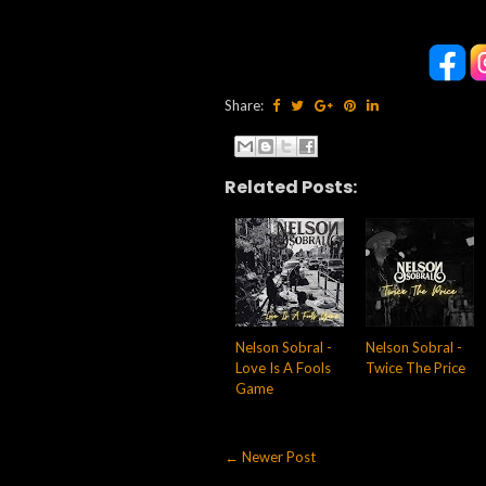
Share:
Related Posts:
Nelson Sobral -
Nelson Sobral -
Love Is A Fools
Twice The Price
Game
← Newer Post