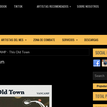
»
EBOOK
TIKTOK
ARTISTAS RECOMENDADOS
SOBRE NOSOTROS
»
»
ARTISTAS DEL MES
ZONA DE COMBATE
SERVICIOS
DESCARGAS
SOCIAL 
MP - This Old Town
wn
Popula
TOTAL 