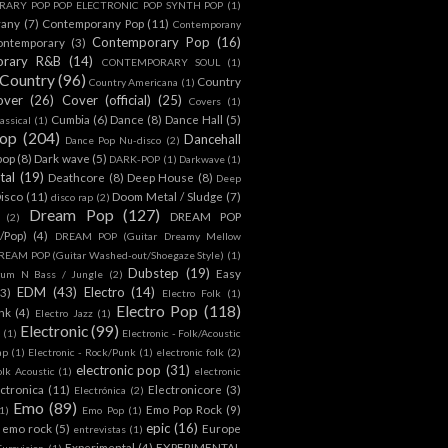
ARY POP POP ELECTRONIC POP SYNTH POP
(1)
rany
(7)
Contemporany Pop
(11)
Contemporany
Contemporary Pop
(16)
ontemporary
(3)
orary R&B
(14)
CONTEMPORARY SOUL
(1)
Country
(96)
Country
Country Americana
(1)
over
(26)
Cover (official)
(25)
Covers
(1)
Cumbia
(6)
Dance
(8)
Dance Hall
(5)
assical
(1)
Pop
(204)
Dancehall
Dance Pop Nu-disco
(2)
pop
(8)
Dark wave
(5)
DARK-POP
(1)
Darkwave
(1)
tal
(19)
Deathcore
(8)
Deep House
(8)
Deep
isco
(11)
Doom Metal / Sludge
(7)
disco rap
(2)
Dream Pop
(127)
DREAM POP
(2)
c/Pop)
(4)
DREAM POP (Guitar Dreamy Mellow
REAM POP (Guitar Washed-out/Shoegaze Style)
(1)
Dubstep
(19)
Easy
rum N Bass / Jungle
(2)
EDM
(43)
Electro
(14)
(3)
Electro Folk
(1)
Electro Pop
(118)
nk
(4)
Electro Jazz
(1)
Electronic
(99)
h
(1)
Electronic - Folk/Acoustic
ap
(1)
Electronic - Rock/Punk
(1)
electronic folk
(2)
electronic pop
(31)
olk Acoustic
(1)
electronic
ctronica
(11)
Electronicore
(3)
Electrónica
(2)
Emo
(89)
Emo Pop Rock
(9)
1)
Emo Pop
(1)
epic
(16)
emo rock
(5)
Europe
entrevistas
(1)
Experimental
(4)
EXPERIMENTAL
Eurovision
(1)