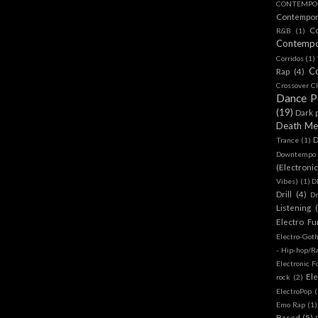
CONTEMPOR
Contempo
C
R&B
(1)
Contemp
Corridos
(1)
C
Rap
(4)
Crossover Cl
Dance 
(19)
Dark 
Death Me
D
Trance
(1)
Downtempo
(Electroni
Vibes)
(1)
D
Drill
(4)
D
Listening
Electro Fu
Electro-Got
- Hip-hop/R
Electronic F
Ele
rock
(2)
ElectroPop
(
Emo Rap
(1)
Based
(5)