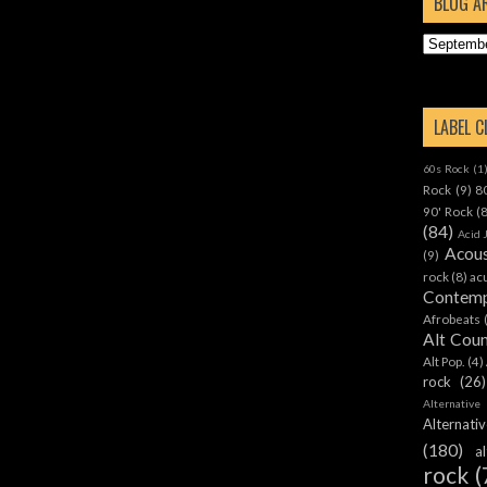
BLOG A
LABEL 
60s Rock
(1
Rock
(9)
8
90' Rock
(
(84)
Acid 
Acous
(9)
rock
(8)
ac
Contemp
Afrobeats
Alt Cou
Alt Pop.
(4)
rock
(26)
Alternative
Alternat
(180)
a
rock
(