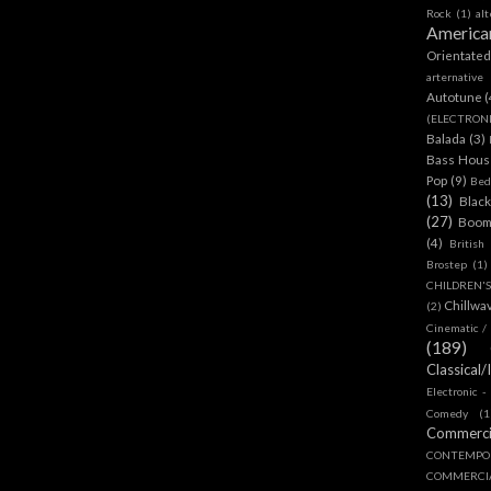
Rock
(1)
al
America
Orientate
arternative
Autotune
(
(ELECTRON
Balada
(3)
Bass House
Pop
(9)
Bed
(13)
Blac
(27)
Boom
(4)
British
Brostep
(1)
CHILDREN'
Chillwa
(2)
Cinematic /
(189)
Classical/
Electronic -
Comedy
(1
Commerc
CONTEMPO
COMMERC