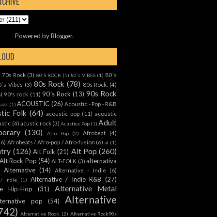
RCHIVE
Powered by
Blogger
.
CLOUD
70s Rock
(3)
80´s
)
80'S ROCK
(1)
80's VIBES
(1)
80s Rock
(78)
0´s Vibes
(3)
80s Rock.
(4)
90s Rock
90´s Rock
(13)
8)
90's rock
(11)
ACOUSTIC
(26)
Acoustic - Pop - R&B
Jazz
(1)
tic Folk
(64)
acoustic pop
(11)
acoustic
Adult
ustic
(4)
acustic rock
(3)
Acústica Pop
(1)
orary
(130)
Afrobeat
(4)
Afro Pop
(2)
(6)
Afrobeats / Afro-pop / Afro-fusion
(6)
al
(1)
ntry
(126)
Alt Pop
(260)
Alt Folk
(21)
Alt Rock Pop
(54)
alternativa
ALT-FOLK
(3)
Alternative
(14)
Alternative - Indie
(6)
Alternative / Indie R&B
(27)
 / Indie
(1)
Alternative Metal
ive Hip-Hop
(31)
Alternative
lternative pop
(54)
742)
Alternative Rock.
(2)
Alternative Rock90s