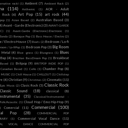
Ambient
(7)
ternative rockl
(1)
Ambient Rock
(2)
na
(114)
AOR - Adult
Anthemic
(1)
Art Pop
(15)
art rock
(44)
d Rock
(6)
Australian Based
(3)
 pop
(1)
Asian Based
(2)
4)
Avant - Garde (Electronic)
(3)
AVANT-GARDE
IC)
(1)
Avant-Garde (Electronic).Electronic
(1)
Banda
(2)
Baroque Pop
(1)
Bass House / Electro
(2)
 / Electro House
(7)
Bedroom / Lo-fi
Beats
(2)
Big Room
Bedroom Pop
(3)
room / Lo-fiPop
(1)
Blues
k Metal
(4)
Blue -grass
(1)
Bluegrass
(1)
Bap
(4)
Breakbeat
Brazilian BassDream Pop
(1)
Britpop
(9)
 Based
(1)
BRITPOP INDIE POP
(1)
Chamber Pop
(8)
Canadian Based
(1)
Cello
(1)
S MUSIC
(1)
Chill House
(1)
CHILLOUT
(1)
Chillstep
ve
(4)
Christian
(9)
Cinematic
(11)
Christmas
(2)
Classic Rock
Clasic Rock
(5)
 Epic Music
(2)
Classic Sound
(18)
classical
(8)
Instrumental
(35)
Classical/Instrumental -
Cloud Hop / Emo Hip-Hop
(9)
 Folk/Acoustic
(1)
Commercial
(100)
Comercial
(11)
)
ial Pop
(28)
COMMERCIAL POP
Commercial Vocal Dance
(11)
RARY
(1)
IAL VOCAL DANCE COMMERCIAL POP