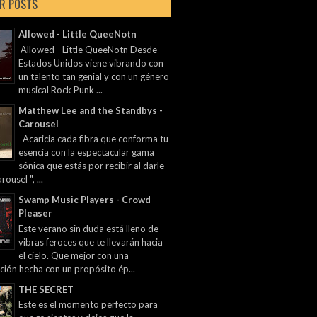
R POSTS
Allowed - Little QueeNotn
Allowed - Little QueeNotn Desde
Estados Unidos viene vibrando con
un talento tan genial y con un género
musical Rock Punk ...
Matthew Lee and the Standbys -
Carousel
Acaricia cada fibra que conforma tu
esencia con la espectacular gama
sónica que estás por recibir al darle
rousel ", ...
Swamp Music Players - Crowd
Pleaser
Este verano sin duda está lleno de
vibras feroces que te llevarán hacia
el cielo. Que mejor con una
ción hecha con un propósito ép...
THE SECRET
Este es el momento perfecto para