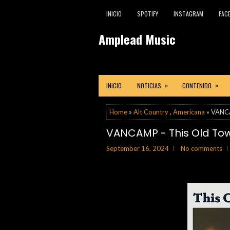
INICIO
SPOTIFY
INSTAGRAM
FAC
Amplead Music
»
»
INICIO
NOTICIAS
CONTENIDO
Home
»
Alt Country
,
Americana
» VANCA
VANCAMP - This Old To
September 16, 2024
No comments