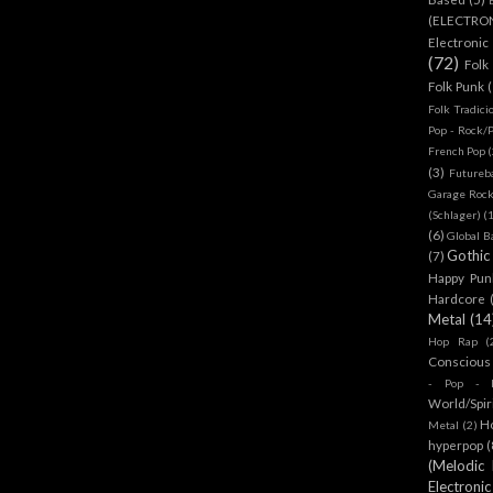
(ELECTRO
Electronic
(72)
Folk
Folk Punk
Folk Tradici
Pop - Rock/
French Pop
(
(3)
Futureb
Garage Rock
(Schlager)
(
(6)
Global B
Gothic
(7)
Happy Pun
Hardcore
Metal
(14
Hop Rap
(
Conscious
- Pop - R
World/Spir
H
Metal
(2)
hyperpop
(
(Melodic
Electronic