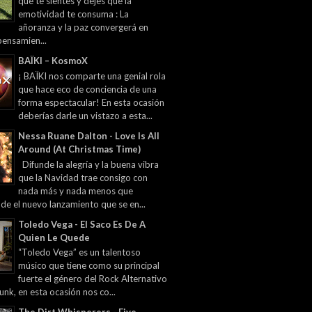
que te sientes y dejes que la
emotividad te consuma : La
añoranza y la paz convergerá en
pensamien...
BAÏKI – KosmoX
¡ BAÏKI nos comparte una genial rola
que hace eco de conciencia de una
forma espectacular! En esta ocasión
deberías darle un vistazo a esta...
Nessa Ruane Dalton - Love Is All
Around (At Christmas Time)
Difunde la alegría y la buena vibra
que la Navidad trae consigo con
nada más y nada menos que
 de el nuevo lanzamiento que se en...
Toledo Vega - El Saco Es De A
Quien Le Quede
“Toledo Vega” es un talentoso
músico que tiene como su principal
fuerte el género del Rock Alternativo
unk, en esta ocasión nos co...