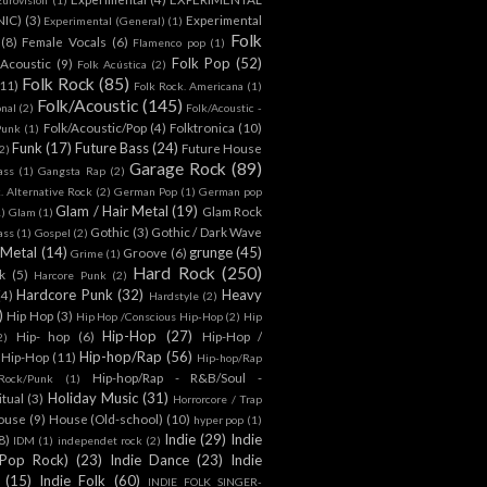
NIC)
(3)
Experimental
Experimental (General)
(1)
Folk
(8)
Female Vocals
(6)
Flamenco pop
(1)
Folk Pop
(52)
 Acoustic
(9)
Folk Acústica
(2)
Folk Rock
(85)
(11)
Folk Rock. Americana
(1)
Folk/Acoustic
(145)
onal
(2)
Folk/Acoustic -
Folk/Acoustic/Pop
(4)
Folktronica
(10)
Punk
(1)
Funk
(17)
Future Bass
(24)
Future House
2)
Garage Rock
(89)
ass
(1)
Gangsta Rap
(2)
. Alternative Rock
(2)
German Pop
(1)
German pop
Glam / Hair Metal
(19)
Glam Rock
1)
Glam
(1)
Gothic
(3)
Gothic / Dark Wave
ass
(1)
Gospel
(2)
 Metal
(14)
grunge
(45)
Groove
(6)
Grime
(1)
Hard Rock
(250)
k
(5)
Harcore Punk
(2)
Hardcore Punk
(32)
Heavy
(4)
Hardstyle
(2)
)
Hip Hop
(3)
Hip Hop /Conscious Hip-Hop
(2)
Hip
Hip-Hop
(27)
Hip- hop
(6)
Hip-Hop /
2)
Hip-hop/Rap
(56)
 Hip-Hop
(11)
Hip-hop/Rap
Hip-hop/Rap - R&B/Soul -
ock/Punk
(1)
Holiday Music
(31)
itual
(3)
Horrorcore / Trap
ouse
(9)
House (Old-school)
(10)
hyper pop
(1)
Indie
(29)
Indie
8)
IDM
(1)
independet rock
(2)
 Pop Rock)
(23)
Indie Dance
(23)
Indie
(15)
Indie Folk
(60)
INDIE FOLK SINGER-