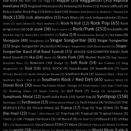
Reggaeton
(90)
Reggae
(20)
Regional
Rap Rock
(4)
RAP UK
(1)
regg
(1)
mexicana
(42)
Regional Mexicano
(4)
Relaxing
(8)
Remix
(11)
Remix (official)
(4)
Retro Guitar Rock Pop
(11)
Retro Soul
(10)
Rhythm And Blues
(1)
Riddim / Tearout
(2)
Rock
(130)
rock alternativo
(15)
Rock Blues
(4)
rock independiente
(3)
Rock
Rock Pop
(65)
Rock N Roll
(12)
Rock
indie
(1)
rock latino
(1)
Rock modern
(1)
Rock/Punk
(253)
rock punk
(38)
progresivo
(6)
Rockabilly
(8)
Rock suave
(1)
Salsa
(14)
Screamo
(8)
RockAlt Pop
(1)
Rocks 80s
(1)
ROOTS
(1)
Scandinavian Based
(1)
Singer Songwriter
(83)
Shoegaze
(48)
Singer-Songwriter
Shoeghaze
(2)
(15)
Singer-
Singer-Songwriter (Acoustic)
(4)
Singer-Songwriter (Soft Band Sound)
(1)
Songwriter Band (Full Band Sound)
(15)
SINGER-SONGWRITER BAND (Soft
ska
(24)
Skate Punk
(39)
Band Sound)
(7)
Slacker Rock
(5)
Skate
(2)
Slap House /
Soft Rock
(54)
Slowcore
(10)
Brazilian Bass
(1)
Sludge
(1)
Son Cubano
(1)
Song
Soul
(16)
SOUL ROCK
(9)
Soundscape
(3)
Soundtrack
(7)
Songwriter
(1)
South
Southern Rock
(3)
African Based
(1)
South American Based
(2)
Southern Rock / Red
(1)
Southern Rock / Red Dirt
(65)
Southern Rock / Red D
(2)
Spoken Word
(1)
Stoner Rock
(30)
Stoner RockDoom Metal / Sludge
(1)
Study beats / Jazz-hop / Chill-hop
Surf Rock
(7)
(2)
Studying Vibes
(1)
Super Catchy
(1)
Swing
(1)
Symphonic
(1)
Synthpop
(158)
Symphonic Metal
(12)
Synth Indie Rock
(10)
Synth Pop
(8)
Synthwave
(13)
Tech House
(4)
Techno
(3)
THE
Synthpop.
(1)
tAlternative Metal
(1)
Trance
(17)
Trap
BEATLES ETC)
(4)
Thrash Metal
(6)
Trap
(9)
Trap (EDM)
(5)
(hip-hop)
(22)
Trip-Hop
(4)
Tropical
(6)
Tropical House
(5)
Tribal / Afro House
(2)
UK / Happy Hardcore
(3)
UK Based
(8)
US Based
(11)
US Rap
TWEE
(1)
UK RAP
(1)
(3)
Vocal Dance/EDM
(7)
Wave
(3)
v
(1)
Vaporwave
(2)
Witch House
(2)
Wolrd
(1)
Work
world
(34)
World Music (Latin &
Out
(2)
World Music
(1)
World Music (African)
(2)