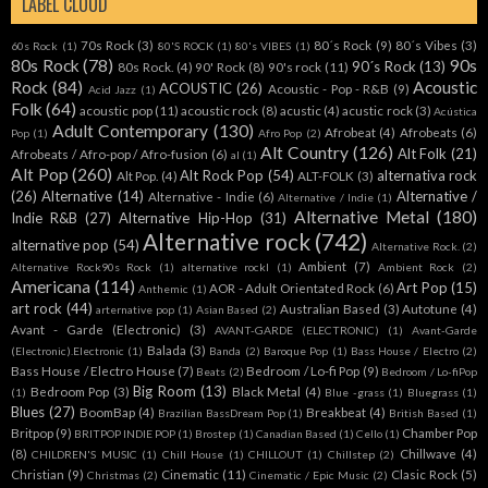
LABEL CLOUD
70s Rock
(3)
80´s Rock
(9)
80´s Vibes
(3)
60s Rock
(1)
80'S ROCK
(1)
80's VIBES
(1)
80s Rock
(78)
90s
90´s Rock
(13)
80s Rock.
(4)
90' Rock
(8)
90's rock
(11)
Rock
(84)
Acoustic
ACOUSTIC
(26)
Acoustic - Pop - R&B
(9)
Acid Jazz
(1)
Folk
(64)
acoustic pop
(11)
acoustic rock
(8)
acustic
(4)
acustic rock
(3)
Acústica
Adult Contemporary
(130)
Afrobeat
(4)
Afrobeats
(6)
Pop
(1)
Afro Pop
(2)
Alt Country
(126)
Alt Folk
(21)
Afrobeats / Afro-pop / Afro-fusion
(6)
al
(1)
Alt Pop
(260)
Alt Rock Pop
(54)
alternativa rock
Alt Pop.
(4)
ALT-FOLK
(3)
(26)
Alternative
(14)
Alternative /
Alternative - Indie
(6)
Alternative / Indie
(1)
Alternative Metal
(180)
Indie R&B
(27)
Alternative Hip-Hop
(31)
Alternative rock
(742)
alternative pop
(54)
Alternative Rock.
(2)
Ambient
(7)
Alternative Rock90s Rock
(1)
alternative rockl
(1)
Ambient Rock
(2)
Americana
(114)
Art Pop
(15)
AOR - Adult Orientated Rock
(6)
Anthemic
(1)
art rock
(44)
Australian Based
(3)
Autotune
(4)
arternative pop
(1)
Asian Based
(2)
Avant - Garde (Electronic)
(3)
AVANT-GARDE (ELECTRONIC)
(1)
Avant-Garde
Balada
(3)
(Electronic).Electronic
(1)
Banda
(2)
Baroque Pop
(1)
Bass House / Electro
(2)
Bass House / Electro House
(7)
Bedroom / Lo-fi Pop
(9)
Beats
(2)
Bedroom / Lo-fiPop
Big Room
(13)
Bedroom Pop
(3)
Black Metal
(4)
(1)
Blue -grass
(1)
Bluegrass
(1)
Blues
(27)
BoomBap
(4)
Breakbeat
(4)
Brazilian BassDream Pop
(1)
British Based
(1)
Britpop
(9)
Chamber Pop
BRITPOP INDIE POP
(1)
Brostep
(1)
Canadian Based
(1)
Cello
(1)
(8)
Chillwave
(4)
CHILDREN'S MUSIC
(1)
Chill House
(1)
CHILLOUT
(1)
Chillstep
(2)
Christian
(9)
Cinematic
(11)
Clasic Rock
(5)
Christmas
(2)
Cinematic / Epic Music
(2)