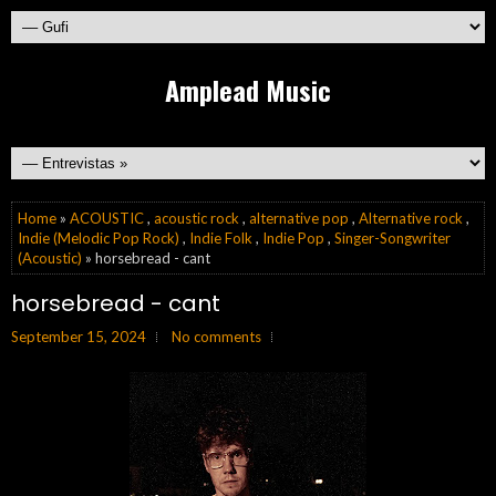
Amplead Music
Home
»
ACOUSTIC
,
acoustic rock
,
alternative pop
,
Alternative rock
,
Indie (Melodic Pop Rock)
,
Indie Folk
,
Indie Pop
,
Singer-Songwriter
(Acoustic)
» horsebread - cant
horsebread - cant
September 15, 2024
No comments