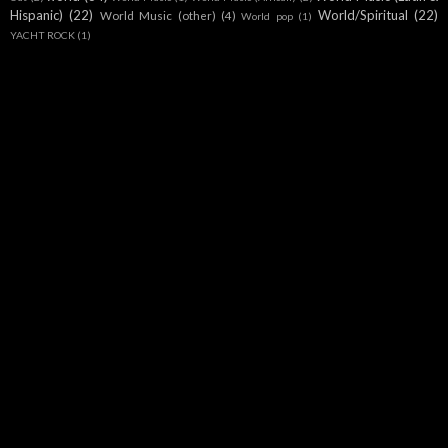
Hispanic)
(22)
World/Spiritual
(22)
World Music (other)
(4)
World pop
(1)
YACHT ROCK
(1)