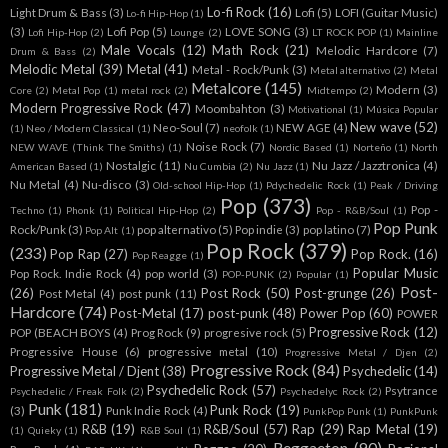
Lo-fi Rock
(16)
Light Drum & Bass
(3)
Lofi
(5)
LOFI (Guitar Music)
Lo-fi Hip-Hop
(1)
(3)
Lofi Pop
(5)
LOVE SONG
(3)
Lofi Hip-Hop
(2)
Lounge
(2)
LT ROCK POP
(1)
Mainline
Male Vocals
(12)
Math Rock
(21)
Melodic Hardcore
(7)
Drum & Bass
(2)
Melodic Metal
(39)
Metal
(41)
Metal - Rock/Punk
(3)
Metal alternativo
(2)
Metal
Metalcore
(145)
Modern
(3)
Core
(2)
Metal Pop
(1)
metal rock
(2)
Midtempo
(2)
Modern Progressive Rock
(47)
Moombahton
(3)
Motivational
(1)
Música Popular
New wave
(52)
Neo-Soul
(7)
NEW AGE
(4)
(1)
Neo / Modern Classical
(1)
neofolk
(1)
Noise Rock
(7)
NEW WAVE (Think The Smiths)
(1)
Nordic Based
(1)
Norteño
(1)
North
Nostalgic
(11)
Nu Jazz / Jazztronica
(4)
American Based
(1)
Nu Cumbia
(2)
Nu Jazz
(1)
Nu Metal
(4)
Nu-disco
(3)
Old-school Hip-Hop
(1)
Pdychedelic Rock
(1)
Peak / Driving
Pop
(373)
Pop -
Techno
(1)
Phonk
(1)
Political Hip-Hop
(2)
Pop - R&B/Soul
(1)
Pop Punk
Rock/Punk
(3)
pop alternativo
(5)
Pop indie
(3)
pop latino
(7)
Pop Alt
(1)
Pop Rock
(379)
(233)
Pop Rap
(27)
Pop Rock.
(16)
Pop Reagge
(1)
Popular Music
Pop Rock. Indie Rock
(4)
pop world
(3)
POP-PUNK
(2)
Popular
(1)
Post-
(26)
Post Rock
(50)
Post-grunge
(26)
Post Metal
(4)
post punk
(11)
Hardcore
(74)
Post-Metal
(17)
post-punk
(48)
Power Pop
(60)
POWER
Progressive Rock
(12)
POP (BEACH BOYS
(4)
Prog Rock
(9)
progresive rock
(5)
Progressive House
(6)
progressive metal
(10)
Progressive Metal / Djen
(2)
Progressive Rock
(84)
Progressive Metal / Djent
(38)
Psychedelic
(14)
Psychedelic Rock
(57)
Psytrance
Psychedelic / Freak Folk
(2)
Psychedelyc Rock
(2)
Punk
(181)
Punk Rock
(19)
(3)
Punk Indie Rock
(4)
PunkPop Punk
(1)
PunkPunk
R&B
(19)
R&B/Soul
(57)
Rap
(29)
Rap Metal
(19)
(1)
Quieky
(1)
R&B Soul
(1)