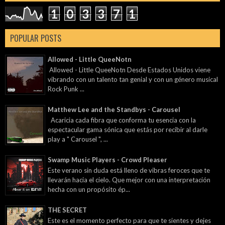
1
0
3
3
7
1
POPULAR POSTS
Allowed - Little QueeNotn
Allowed - Little QueeNotn Desde Estados Unidos viene
vibrando con un talento tan genial y con un género musical
Rock Punk ...
Matthew Lee and the Standbys - Carousel
Acaricia cada fibra que conforma tu esencia con la
espectacular gama sónica que estás por recibir al darle
play a " Carousel ", ...
Swamp Music Players - Crowd Pleaser
Este verano sin duda está lleno de vibras feroces que te
llevarán hacia el cielo. Que mejor con una interpretación
hecha con un propósito ép...
THE SECRET
Este es el momento perfecto para que te sientes y dejes