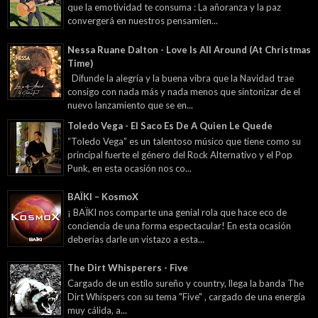
que la emotividad te consuma : La añoranza y la paz
convergerá en nuestros pensamien...
Nessa Ruane Dalton - Love Is All Around (At Christmas
Time)
Difunde la alegría y la buena vibra que la Navidad trae
consigo con nada más y nada menos que sintonizar de el
nuevo lanzamiento que se en...
Toledo Vega - El Saco Es De A Quien Le Quede
“Toledo Vega” es un talentoso músico que tiene como su
principal fuerte el género del Rock Alternativo y el Pop
Punk, en esta ocasión nos co...
BAÏKI – KosmoX
¡ BAÏKI nos comparte una genial rola que hace eco de
conciencia de una forma espectacular! En esta ocasión
deberías darle un vistazo a esta...
The Dirt Whisperers - Five
Cargado de un estilo sureño y country, llega la banda The
Dirt Whispers con su tema "Five" , cargado de una energía
muy cálida, a...