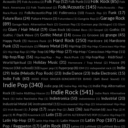
Folk Rock
(85)
Folk Pop
(52)
Acoustic
(9)
Folk Punk
(11)
Folk Acústica
(2)
Folk
Folk/Acoustic
(145)
Rock. Americana
(1)
Folk Tradicional
(2)
Folk/Acoustic - Pop -
Funk
(17)
Folk/Acoustic/Pop
(4)
Folktronica
(10)
Rock/Punk
(1)
French Pop
(2)
Garage Rock
Future Bass
(24)
Future House
(3)
Futurebass
(1)
Gangsta Rap
(2)
(89)
Garage Rock. Alternative Rock
(2)
German Pop
(1)
German pop (Schlager)
(1)
Glam
Glam / Hair Metal
(19)
Glam Rock
(6)
Gothic
(3)
(1)
Global Bass
(1)
Gospel
(2)
Gothic Metal
(14)
grunge
(45)
Gothic / Dark Wave
(7)
Groove
(6)
Grime
(1)
Hard Rock
(250)
Hardcore
Happy Punk
(5)
Hardcore
(4)
Harcore Punk
(2)
Punk
(32)
Heavy Metal
(14)
Hip Hop
(3)
Hardstyle
(2)
Hip Hop /Conscious Hip-Hop
Hip-Hop
(27)
Hip- hop
(6)
Hip-Hop / Conscious Hip-Hop
(11)
(2)
Hip Hop Rap
(2)
Hip-hop/Rap
(56)
Hip-hop/Rap - R&B/Soul -
Hip-hop/Rap - Pop - Rock/Punk
(1)
Holiday Music
(31)
World/Spiritual
(3)
House
(9)
Horrorcore / Trap Metal
(2)
Indie
House (Old-school)
(10)
hyperpop
(8)
hyper pop
(1)
IDM
(1)
independet rock
(2)
(29)
Indie (Melodic Pop Rock)
(23)
Indie Dance
(23)
Indie Electronic
(15)
Indie Folk
(60)
INDIE FOLK SINGER-SONGWRITER BAND (Soft Band Sound)
(1)
Indie Pop
(340)
indie pop.
(4)
Indie Pop. Alternative
Indie Pop. Alt Pop
(1)
Indie Rock
(541)
Rock
(3)
Indie R&BSlap House
(1)
Indie Rock Alternative
Indietronica
(50)
Industrial
(20)
Rock
(1)
Indie RockIndie Pop
(1)
indietrónica
(1)
Industrial Metal
(4)
instrumental
(11)
Instrumental Hip-Hop
(2)
International Hip-Hop
J-pop
(17)
Jazz
(36)
Jazz Fusion
(6)
(2)
Irish Based
(1)
Jangle Pop
(2)
Jazz Pop
(2)
K
Latin
(13)
K-Pop
(5)
pop
(1)
Krautrock
(2)
LATIN ALTERNATIVE POP
(1)
Latin Hip Hop
(1)
Latin Pop
(187)
Latin Hip-Hop
(37)
Latin
Latin House
(5)
Latín Hip-Hop
(1)
Latin Rock
(82)
Pop / Reggaeton
(17)
Latino
(1)
Leftfield
(2)
Leftfield Bass
(2)