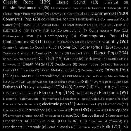
Classic Rock
(189)
Classic Sound
(18)
classical
(8)
Classical/Instrumental
(35)
Classical/Instrumental - Electronic - Folk/Acoustic
(1)
Commercial
(100)
Cloud Hop / Emo Hip-Hop
(9)
Comercial
(11)
Comedy
(1)
Commercial Pop
(28)
Commercial Vocal
COMMERCIAL POP CONTEMPORARY
(1)
Dance
(11)
COMMERCIAL VOCAL DANCE COMMERCIAL POP CONTEMPORARY POP POP
Contemporany
(7)
Contemporany Pop
(11)
ELECTRONIC POP SYNTH POP
(1)
Contemporary Pop
(16)
Contemporary
(3)
Contemporany R&B
(1)
Country
(96)
Contemporary R&B
(14)
CONTEMPORARY SOUL
(1)
Corridos
(1)
Cover
(26)
Cover (official)
(25)
Country Rap
(4)
Country Americana
(1)
Covers
(1)
Dance Pop
(204)
Cumbia
(6)
Dance
(8)
Dance Hall
(5)
Crossover Classical
(1)
Dancehall
(19)
Dark pop
(8)
Dark wave
(5)
Dance Pop Nu-disco
(2)
DARK-POP
(1)
Death Metal
(19)
Deathcore
(8)
Deep House
(8)
Darkwave
(1)
Deep Trance
(1)
Dream Pop
Disco
(11)
Doom Metal / Sludge
(7)
disco rap
(2)
Downtempo
(2)
(127)
DREAM POP (Electronic/Pop)
(4)
DREAM POP (Guitar Dreamy Mellow Vibes)
Drill
(4)
(1)
DREAM POP (Guitar Washed-out/Shoegaze Style)
(1)
Drum N Bass / Jungle
(2)
Dubstep
(19)
EDM
(43)
Electro
(14)
Easy Listening
(3)
Electro
Electro Folk
(1)
Electro Pop
(118)
Electronic
(99)
Funk
(4)
Electro Jazz
(1)
Electro-Goth
(1)
Electronic - Folk/Acoustic - Hip-hop/Rap
(1)
Electronic - Rock/Punk
(1)
electronic folk
(2)
electronic pop
(31)
Electronica
(11)
Electronic Folk Acoustic
(1)
electronic rock
(2)
Emo
(89)
Electronicore
(3)
Emo Pop Rock
Electrónica
(2)
ElectroPop
(1)
Emo Pop
(1)
epic
(16)
(9)
emo rock
(5)
Europe Based
(5)
Emo Rap
(1)
entrevistas
(1)
Eurovision
(1)
Experimental
(4)
EXPERIMENTAL (ELECTRONIC)
(3)
Experimental (General)
(1)
Folk
(72)
Experimental Electronic
(8)
Female Vocals
(6)
Folk
Flamenco pop
(1)