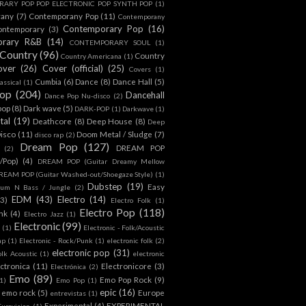
ARY POP POP ELECTRONIC POP SYNTH POP
(1)
rany
(7)
Contemporany Pop
(11)
Contemporany
Contemporary Pop
(16)
ontemporary
(3)
orary R&B
(14)
CONTEMPORARY SOUL
(1)
Country
(96)
Country
Country Americana
(1)
over
(26)
Cover (official)
(25)
Covers
(1)
Cumbia
(6)
Dance
(8)
Dance Hall
(5)
assical
(1)
Pop
(204)
Dancehall
Dance Pop Nu-disco
(2)
pop
(8)
Dark wave
(5)
DARK-POP
(1)
Darkwave
(1)
tal
(19)
Deathcore
(8)
Deep House
(8)
Deep
isco
(11)
Doom Metal / Sludge
(7)
disco rap
(2)
Dream Pop
(127)
DREAM POP
(2)
c/Pop)
(4)
DREAM POP (Guitar Dreamy Mellow
REAM POP (Guitar Washed-out/Shoegaze Style)
(1)
Dubstep
(19)
Easy
rum N Bass / Jungle
(2)
EDM
(43)
Electro
(14)
(3)
Electro Folk
(1)
Electro Pop
(118)
nk
(4)
Electro Jazz
(1)
Electronic
(99)
h
(1)
Electronic - Folk/Acoustic
ap
(1)
Electronic - Rock/Punk
(1)
electronic folk
(2)
electronic pop
(31)
olk Acoustic
(1)
electronic
ctronica
(11)
Electronicore
(3)
Electrónica
(2)
Emo
(89)
Emo Pop Rock
(9)
1)
Emo Pop
(1)
epic
(16)
emo rock
(5)
Europe
entrevistas
(1)
Experimental
(4)
EXPERIMENTAL
Eurovision
(1)