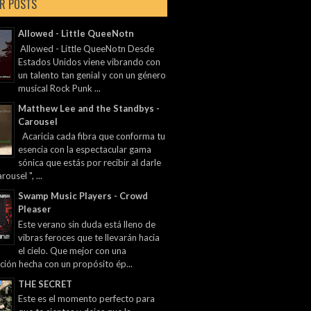
R POSTS
Allowed - Little QueeNotn
Allowed - Little QueeNotn Desde
Estados Unidos viene vibrando con
un talento tan genial y con un género
musical Rock Punk ...
Matthew Lee and the Standbys -
Carousel
Acaricia cada fibra que conforma tu
esencia con la espectacular gama
sónica que estás por recibir al darle
rousel ", ...
Swamp Music Players - Crowd
Pleaser
Este verano sin duda está lleno de
vibras feroces que te llevarán hacia
el cielo. Que mejor con una
ción hecha con un propósito ép...
THE SECRET
Este es el momento perfecto para