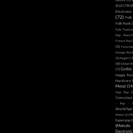
(ELECTRO
Electronic
(72)
Folk
Folk Punk
Folk Tradici
Pop - Rock/
French Pop
(
(3)
Futureb
Garage Rock
(Schlager)
(
(6)
Global B
Gothic
(7)
Happy Pun
Hardcore
Metal
(14
Hop Rap
(
Conscious
- Pop - R
World/Spir
H
Metal
(2)
hyperpop
(
(Melodic
Electronic