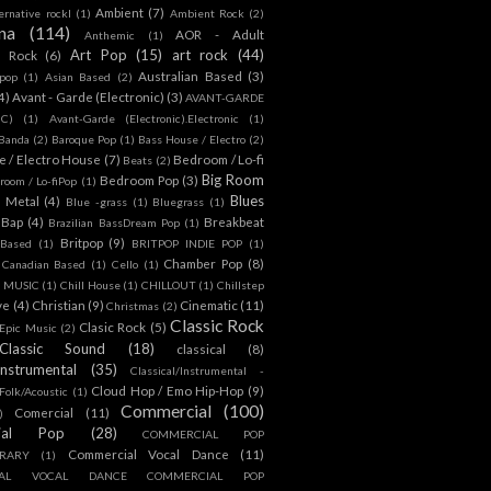
Ambient
(7)
ternative rockl
(1)
Ambient Rock
(2)
na
(114)
AOR - Adult
Anthemic
(1)
Art Pop
(15)
art rock
(44)
d Rock
(6)
Australian Based
(3)
 pop
(1)
Asian Based
(2)
4)
Avant - Garde (Electronic)
(3)
AVANT-GARDE
IC)
(1)
Avant-Garde (Electronic).Electronic
(1)
Banda
(2)
Baroque Pop
(1)
Bass House / Electro
(2)
 / Electro House
(7)
Bedroom / Lo-fi
Beats
(2)
Big Room
Bedroom Pop
(3)
room / Lo-fiPop
(1)
Blues
k Metal
(4)
Blue -grass
(1)
Bluegrass
(1)
Bap
(4)
Breakbeat
Brazilian BassDream Pop
(1)
Britpop
(9)
 Based
(1)
BRITPOP INDIE POP
(1)
Chamber Pop
(8)
Canadian Based
(1)
Cello
(1)
S MUSIC
(1)
Chill House
(1)
CHILLOUT
(1)
Chillstep
ve
(4)
Christian
(9)
Cinematic
(11)
Christmas
(2)
Classic Rock
Clasic Rock
(5)
 Epic Music
(2)
Classic Sound
(18)
classical
(8)
Instrumental
(35)
Classical/Instrumental -
Cloud Hop / Emo Hip-Hop
(9)
 Folk/Acoustic
(1)
Commercial
(100)
Comercial
(11)
)
ial Pop
(28)
COMMERCIAL POP
Commercial Vocal Dance
(11)
RARY
(1)
IAL VOCAL DANCE COMMERCIAL POP