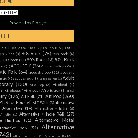
RCHIVE
Powered by
Blogger
.
CLOUD
70s Rock
(3)
80´s
)
80'S ROCK
(1)
80's VIBES
(1)
80s Rock
(78)
0´s Vibes
(3)
80s Rock.
(4)
90s Rock
90´s Rock
(13)
8)
90's rock
(11)
ACOUSTIC
(26)
Acoustic - Pop - R&B
Jazz
(1)
tic Folk
(64)
acoustic pop
(11)
acoustic
Adult
ustic
(4)
acustic rock
(3)
Acústica Pop
(1)
orary
(130)
Afrobeat
(4)
Afro Pop
(2)
(6)
Afrobeats / Afro-pop / Afro-fusion
(6)
al
(1)
ntry
(126)
Alt Pop
(260)
Alt Folk
(21)
Alt Rock Pop
(54)
alternativa
ALT-FOLK
(3)
Alternative
(14)
Alternative - Indie
(6)
Alternative / Indie R&B
(27)
 / Indie
(1)
Alternative Metal
ive Hip-Hop
(31)
Alternative
lternative pop
(54)
742)
Alternative Rock.
(2)
Alternative Rock90s