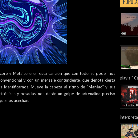
POPULA
dcore y Metalcore en esta canción que con todo su poder nos
play a " Ca
convencional y con un mensaje contundente, que denota cierta
identificarnos. Mueve la cabeza al ritmo de "
Maniac
" y sus
ectrónicas y pesadas, nos darán un golpe de adrenalina preciso
 que nos acechan.
interpreta