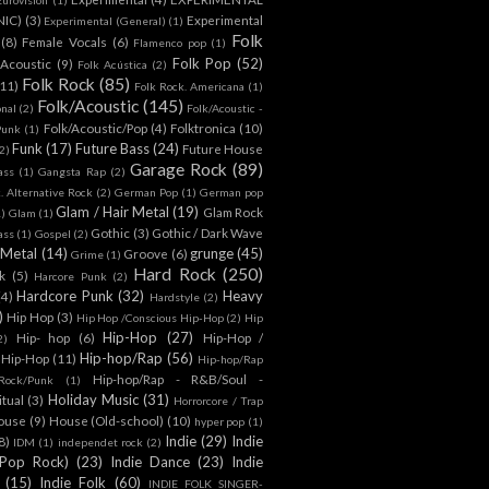
NIC)
(3)
Experimental
Experimental (General)
(1)
Folk
(8)
Female Vocals
(6)
Flamenco pop
(1)
Folk Pop
(52)
 Acoustic
(9)
Folk Acústica
(2)
Folk Rock
(85)
(11)
Folk Rock. Americana
(1)
Folk/Acoustic
(145)
onal
(2)
Folk/Acoustic -
Folk/Acoustic/Pop
(4)
Folktronica
(10)
Punk
(1)
Funk
(17)
Future Bass
(24)
Future House
2)
Garage Rock
(89)
ass
(1)
Gangsta Rap
(2)
. Alternative Rock
(2)
German Pop
(1)
German pop
Glam / Hair Metal
(19)
Glam Rock
1)
Glam
(1)
Gothic
(3)
Gothic / Dark Wave
ass
(1)
Gospel
(2)
 Metal
(14)
grunge
(45)
Groove
(6)
Grime
(1)
Hard Rock
(250)
k
(5)
Harcore Punk
(2)
Hardcore Punk
(32)
Heavy
(4)
Hardstyle
(2)
)
Hip Hop
(3)
Hip Hop /Conscious Hip-Hop
(2)
Hip
Hip-Hop
(27)
Hip- hop
(6)
Hip-Hop /
2)
Hip-hop/Rap
(56)
 Hip-Hop
(11)
Hip-hop/Rap
Hip-hop/Rap - R&B/Soul -
ock/Punk
(1)
Holiday Music
(31)
itual
(3)
Horrorcore / Trap
ouse
(9)
House (Old-school)
(10)
hyper pop
(1)
Indie
(29)
Indie
8)
IDM
(1)
independet rock
(2)
 Pop Rock)
(23)
Indie Dance
(23)
Indie
(15)
Indie Folk
(60)
INDIE FOLK SINGER-