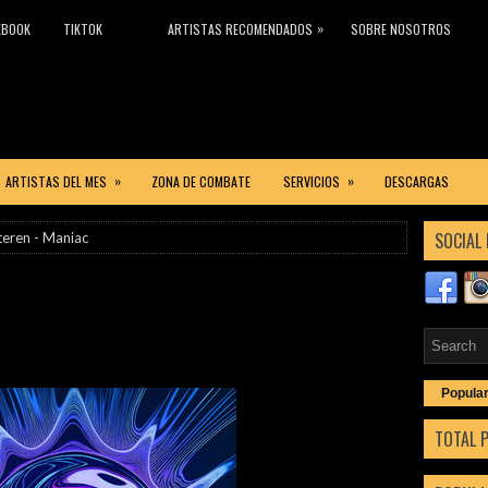
»
EBOOK
TIKTOK
ARTISTAS RECOMENDADOS
SOBRE NOSOTROS
»
»
ARTISTAS DEL MES
ZONA DE COMBATE
SERVICIOS
DESCARGAS
SOCIAL 
eren - Maniac
Popula
TOTAL 