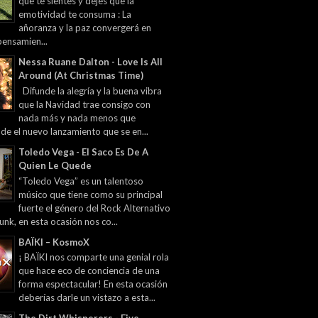
que te sientes y dejes que la
emotividad te consuma : La
añoranza y la paz convergerá en
pensamien...
Nessa Ruane Dalton - Love Is All
Around (At Christmas Time)
Difunde la alegría y la buena vibra
que la Navidad trae consigo con
nada más y nada menos que
 de el nuevo lanzamiento que se en...
Toledo Vega - El Saco Es De A
Quien Le Quede
“Toledo Vega” es un talentoso
músico que tiene como su principal
fuerte el género del Rock Alternativo
unk, en esta ocasión nos co...
BAÏKI – KosmoX
¡ BAÏKI nos comparte una genial rola
que hace eco de conciencia de una
forma espectacular! En esta ocasión
deberías darle un vistazo a esta...