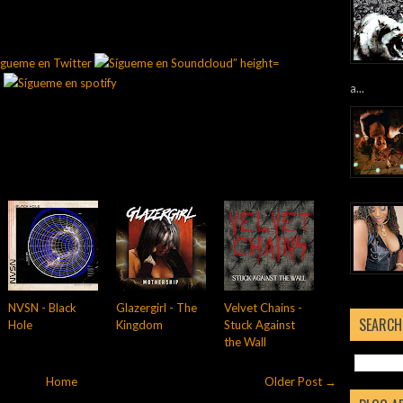
a...
NVSN - Black
Glazergirl - The
Velvet Chains -
SEARCH
Hole
Kingdom
Stuck Against
the Wall
Home
Older Post →