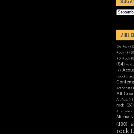
BLOG A
LABEL 
60s Rock
(1
Rock
(9)
8
90' Rock
(
(84)
Acid 
Acous
(9)
rock
(8)
ac
Contemp
Afrobeats
Alt Cou
Alt Pop.
(4)
rock
(26)
Alternative
Alternat
(180)
a
rock
(