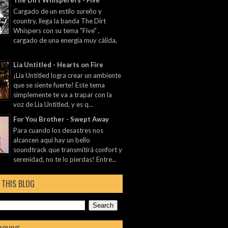
The Dirt Whisperers - Five
Cargado de un estilo sureño y
country, llega la banda The Dirt
Whispers con su tema "Five" ,
cargado de una energía muy cálida,
Lia Untitled - Hearts on Fire
¡Lia Untitled logra crear un ambiente
que se siente fuerte! Este tema
simplemente te va a trapar con la
voz de Lia Untitled, y es q...
For You Brother - Swept Away
Para cuando los desastres nos
alcancen aquí hay un bello
soundtrack que transmitirá confort y
serenidad, no te lo pierdas! Entre...
 THIS BLOG