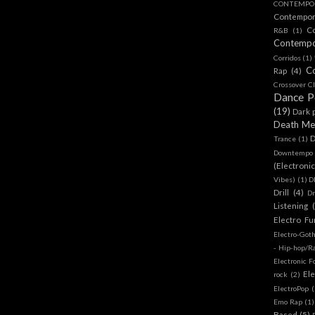
CONTEMPOR
Contempo
C
R&B
(1)
Contemp
Corridos
(1)
C
Rap
(4)
Crossover Cl
Dance 
(19)
Dark 
Death Me
D
Trance
(1)
Downtempo
(Electroni
Vibes)
(1)
D
Drill
(4)
D
Listening
Electro Fu
Electro-Got
- Hip-hop/R
Electronic F
Ele
rock
(2)
ElectroPop
(
Emo Rap
(1)
Based
(5)