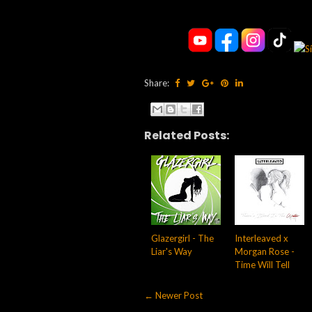
Share:
Related Posts:
Glazergirl - The
Interleaved x
Liar's Way
Morgan Rose -
Time Will Tell
← Newer Post