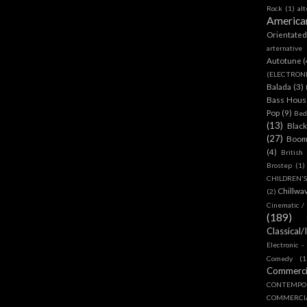
Rock
(1)
al
America
Orientate
arternative
Autotune
(
(ELECTRON
Balada
(3)
Bass House
Pop
(9)
Bed
(13)
Blac
(27)
Boom
(4)
British
Brostep
(1)
CHILDREN'
Chillwa
(2)
Cinematic /
(189)
Classical/
Electronic -
Comedy
(1
Commerc
CONTEMPO
COMMERC