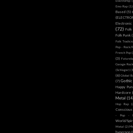
ElectroPop
(
Emo Rap
(1)
Based
(5)
(ELECTRO
Electronic
(72)
Folk
Folk Punk
Folk Tradici
Pop - Rock/
French Pop
(
(3)
Futureb
Garage Rock
(Schlager)
(
(6)
Global B
Gothic
(7)
Happy Pun
Hardcore
Metal
(14
Hop Rap
(
Conscious
- Pop - R
World/Spir
H
Metal
(2)
hyperpop
(