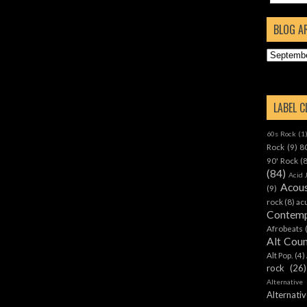
BLOG A
LABEL 
60s Rock
(1
Rock
(9)
8
90' Rock
(
(84)
Acid 
Acous
(9)
rock
(8)
ac
Contemp
Afrobeats
Alt Cou
Alt Pop.
(4)
rock
(26)
Alternative
Alternat