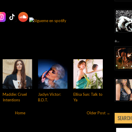
a...
Maddie: Cruel
Jaclyn Victor:
Ellisa Sun: Talk to
Intentions
B.D.T.
Ya
Home
Older Post →
SEARCH