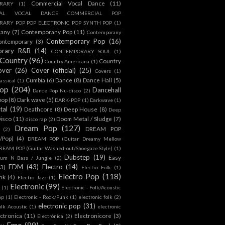
Commercial Vocal Dance
(11)
RARY
(1)
IAL VOCAL DANCE COMMERCIAL POP
ARY POP POP ELECTRONIC POP SYNTH POP
(1)
rany
(7)
Contemporany Pop
(11)
Contemporany
Contemporary Pop
(16)
ontemporary
(3)
orary R&B
(14)
CONTEMPORARY SOUL
(1)
Country
(96)
Country
Country Americana
(1)
over
(26)
Cover (official)
(25)
Covers
(1)
Cumbia
(6)
Dance
(8)
Dance Hall
(5)
assical
(1)
Pop
(204)
Dancehall
Dance Pop Nu-disco
(2)
pop
(8)
Dark wave
(5)
DARK-POP
(1)
Darkwave
(1)
tal
(19)
Deathcore
(8)
Deep House
(8)
Deep
isco
(11)
Doom Metal / Sludge
(7)
disco rap
(2)
Dream Pop
(127)
DREAM POP
(2)
c/Pop)
(4)
DREAM POP (Guitar Dreamy Mellow
REAM POP (Guitar Washed-out/Shoegaze Style)
(1)
Dubstep
(19)
Easy
rum N Bass / Jungle
(2)
EDM
(43)
Electro
(14)
(3)
Electro Folk
(1)
Electro Pop
(118)
nk
(4)
Electro Jazz
(1)
Electronic
(99)
h
(1)
Electronic - Folk/Acoustic
ap
(1)
Electronic - Rock/Punk
(1)
electronic folk
(2)
electronic pop
(31)
olk Acoustic
(1)
electronic
ctronica
(11)
Electronicore
(3)
Electrónica
(2)
Emo
(89)