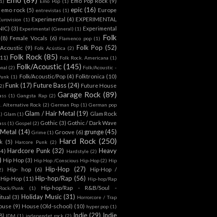
Emo Pop Rock
(9)
1)
Emo Pop
(1)
epic
(16)
emo rock
(5)
Europe
entrevistas
(1)
Experimental
(4)
EXPERIMENTAL
Eurovision
(1)
NIC)
(3)
Experimental
Experimental (General)
(1)
Folk
(8)
Female Vocals
(6)
Flamenco pop
(1)
Folk Pop
(52)
 Acoustic
(9)
Folk Acústica
(2)
Folk Rock
(85)
(11)
Folk Rock. Americana
(1)
Folk/Acoustic
(145)
onal
(2)
Folk/Acoustic -
Folk/Acoustic/Pop
(4)
Folktronica
(10)
Punk
(1)
Funk
(17)
Future Bass
(24)
Future House
2)
Garage Rock
(89)
ass
(1)
Gangsta Rap
(2)
. Alternative Rock
(2)
German Pop
(1)
German pop
Glam / Hair Metal
(19)
Glam Rock
1)
Glam
(1)
Gothic
(3)
Gothic / Dark Wave
ass
(1)
Gospel
(2)
 Metal
(14)
grunge
(45)
Groove
(6)
Grime
(1)
Hard Rock
(250)
k
(5)
Harcore Punk
(2)
Hardcore Punk
(32)
Heavy
(4)
Hardstyle
(2)
)
Hip Hop
(3)
Hip Hop /Conscious Hip-Hop
(2)
Hip
Hip-Hop
(27)
Hip- hop
(6)
Hip-Hop /
2)
Hip-hop/Rap
(56)
 Hip-Hop
(11)
Hip-hop/Rap
Hip-hop/Rap - R&B/Soul -
ock/Punk
(1)
Holiday Music
(31)
itual
(3)
Horrorcore / Trap
ouse
(9)
House (Old-school)
(10)
hyper pop
(1)
Indie
(29)
Indie
8)
IDM
(1)
independet rock
(2)