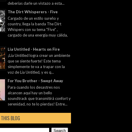
deberías darle un vistazo a esta...
The Dirt Whisperers - Five
Cargado de un estilo sureño y
country, llega la banda The Dirt
Whispers con su tema "Five" ,
cargado de una energía muy cálida,
Lia Untitled - Hearts on Fire
¡Lia Untitled logra crear un ambiente
que se siente fuerte! Este tema
simplemente te va a trapar con la
voz de Lia Untitled, y es q...
For You Brother - Swept Away
Para cuando los desastres nos
alcancen aquí hay un bello
soundtrack que transmitirá confort y
serenidad, no te lo pierdas! Entre...
 THIS BLOG