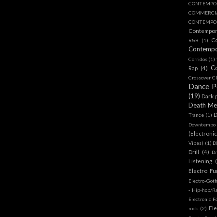
CONTEMPO
COMMERC
CONTEMPOR
Contempo
C
R&B
(1)
Contemp
Corridos
(1)
C
Rap
(4)
Crossover Cl
Dance 
(19)
Dark 
Death Me
D
Trance
(1)
Downtempo
(Electroni
Vibes)
(1)
D
Drill
(4)
D
Listening
Electro Fu
Electro-Got
- Hip-hop/R
Electronic F
Ele
rock
(2)