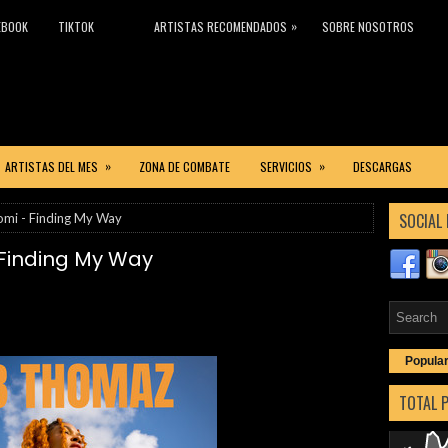
»
EBOOK
TIKTOK
ARTISTAS RECOMENDADOS
SOBRE NOSOTROS
»
»
ARTISTAS DEL MES
ZONA DE COMBATE
SERVICIOS
DESCARGAS
SOCIAL 
mi - Finding My Way
Finding My Way
Popula
TOTAL 