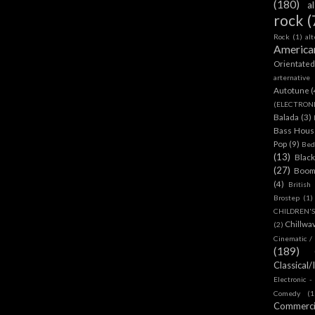
(180)
a
rock
(
Rock
(1)
al
America
Orientate
arternative
Autotune
(
(ELECTRON
Balada
(3)
Bass House
Pop
(9)
Bed
(13)
Blac
(27)
Boom
(4)
British
Brostep
(1)
CHILDREN'
Chillwa
(2)
Cinematic /
(189)
Classical/
Electronic -
Comedy
(1
Commerc