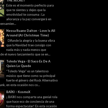
THE SECRET
Este es el momento perfecto para
que te sientes y dejes que la
emotividad te consuma : La
añoranza y la paz convergerá en
pensamien...
Nessa Ruane Dalton - Love Is All
Around (At Christmas Time)
Difunde la alegría y la buena vibra
que la Navidad trae consigo con
nada más y nada menos que
 de el nuevo lanzamiento que se en...
Toledo Vega - El Saco Es De A
Quien Le Quede
“Toledo Vega” es un talentoso
músico que tiene como su principal
fuerte el género del Rock Alternativo
unk, en esta ocasión nos co...
BAÏKI – KosmoX
¡ BAÏKI nos comparte una genial rola
que hace eco de conciencia de una
forma espectacular! En esta ocasión