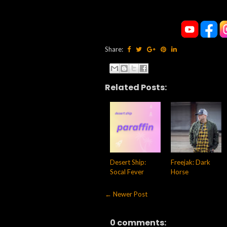
Share:
Related Posts:
Desert Ship:
Freejak: Dark
Socal Fever
Horse
← Newer Post
0 comments: