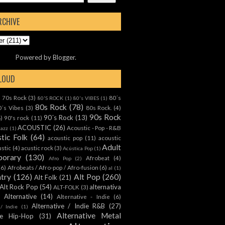
RCHIVE
Powered by
Blogger
.
CLOUD
70s Rock
(3)
80´s
)
80'S ROCK
(1)
80's VIBES
(1)
80s Rock
(78)
0´s Vibes
(3)
80s Rock.
(4)
90s Rock
90´s Rock
(13)
8)
90's rock
(11)
ACOUSTIC
(26)
Acoustic - Pop - R&B
Jazz
(1)
tic Folk
(64)
acoustic pop
(11)
acoustic
Adult
ustic
(4)
acustic rock
(3)
Acústica Pop
(1)
orary
(130)
Afrobeat
(4)
Afro Pop
(2)
(6)
Afrobeats / Afro-pop / Afro-fusion
(6)
al
(1)
ntry
(126)
Alt Pop
(260)
Alt Folk
(21)
Alt Rock Pop
(54)
alternativa
ALT-FOLK
(3)
Alternative
(14)
Alternative - Indie
(6)
Alternative / Indie R&B
(27)
 / Indie
(1)
Alternative Metal
ive Hip-Hop
(31)