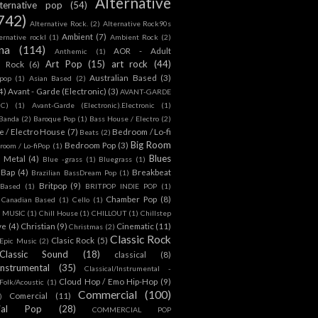
Alternative
lternative pop
(54)
742)
Alternative Rock.
(2)
Alternative Rock90s
Ambient
(7)
ternative rockl
(1)
Ambient Rock
(2)
na
(114)
AOR - Adult
Anthemic
(1)
Art Pop
(15)
art rock
(44)
d Rock
(6)
Australian Based
(3)
 pop
(1)
Asian Based
(2)
4)
Avant - Garde (Electronic)
(3)
AVANT-GARDE
IC)
(1)
Avant-Garde (Electronic).Electronic
(1)
Banda
(2)
Baroque Pop
(1)
Bass House / Electro
(2)
 / Electro House
(7)
Bedroom / Lo-fi
Beats
(2)
Big Room
Bedroom Pop
(3)
room / Lo-fiPop
(1)
Blues
k Metal
(4)
Blue -grass
(1)
Bluegrass
(1)
Bap
(4)
Breakbeat
Brazilian BassDream Pop
(1)
Britpop
(9)
 Based
(1)
BRITPOP INDIE POP
(1)
Chamber Pop
(8)
Canadian Based
(1)
Cello
(1)
S MUSIC
(1)
Chill House
(1)
CHILLOUT
(1)
Chillstep
ve
(4)
Christian
(9)
Cinematic
(11)
Christmas
(2)
Classic Rock
Clasic Rock
(5)
 Epic Music
(2)
Classic Sound
(18)
classical
(8)
Instrumental
(35)
Classical/Instrumental -
Cloud Hop / Emo Hip-Hop
(9)
 Folk/Acoustic
(1)
Commercial
(100)
Comercial
(11)
)
ial Pop
(28)
COMMERCIAL POP