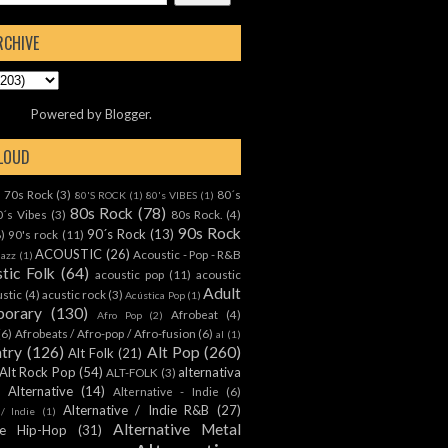
RCHIVE
Powered by
Blogger
.
CLOUD
70s Rock
(3)
80´s
)
80'S ROCK
(1)
80's VIBES
(1)
80s Rock
(78)
0´s Vibes
(3)
80s Rock.
(4)
90s Rock
90´s Rock
(13)
8)
90's rock
(11)
ACOUSTIC
(26)
Acoustic - Pop - R&B
Jazz
(1)
tic Folk
(64)
acoustic pop
(11)
acoustic
Adult
ustic
(4)
acustic rock
(3)
Acústica Pop
(1)
orary
(130)
Afrobeat
(4)
Afro Pop
(2)
(6)
Afrobeats / Afro-pop / Afro-fusion
(6)
al
(1)
ntry
(126)
Alt Pop
(260)
Alt Folk
(21)
Alt Rock Pop
(54)
alternativa
ALT-FOLK
(3)
Alternative
(14)
Alternative - Indie
(6)
Alternative / Indie R&B
(27)
 / Indie
(1)
Alternative Metal
ive Hip-Hop
(31)