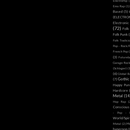
ElectroPop
(
Emo Rap
(1)
Based
(5)
(ELECTRO
Electronic
(72)
Folk
Folk Punk
Folk Tradici
Pop - Rock/
French Pop
(
(3)
Futureb
Garage Rock
(Schlager)
(
(6)
Global B
Gothic
(7)
Happy Pun
Hardcore
Metal
(14
Hop Rap
(
Conscious
- Pop - R
World/Spir
H
Metal
(2)
hyperpop
(