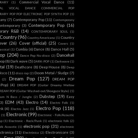
Commercial Vocal Dance
(11)
RARY
(1)
IAL VOCAL DANCE COMMERCIAL POP
ARY POP POP ELECTRONIC POP SYNTH POP
(1)
rany
(7)
Contemporany Pop
(11)
Contemporany
Contemporary Pop
(16)
ontemporary
(3)
orary R&B
(14)
CONTEMPORARY SOUL
(1)
Country
(96)
Country
Country Americana
(1)
over
(26)
Cover (official)
(25)
Covers
(1)
Cumbia
(6)
Dance
(8)
Dance Hall
(5)
assical
(1)
Pop
(204)
Dancehall
Dance Pop Nu-disco
(2)
pop
(8)
Dark wave
(5)
DARK-POP
(1)
Darkwave
(1)
tal
(19)
Deathcore
(8)
Deep House
(8)
Deep
isco
(11)
Doom Metal / Sludge
(7)
disco rap
(2)
Dream Pop
(127)
DREAM POP
(2)
c/Pop)
(4)
DREAM POP (Guitar Dreamy Mellow
REAM POP (Guitar Washed-out/Shoegaze Style)
(1)
Dubstep
(19)
Easy
rum N Bass / Jungle
(2)
EDM
(43)
Electro
(14)
(3)
Electro Folk
(1)
Electro Pop
(118)
nk
(4)
Electro Jazz
(1)
Electronic
(99)
h
(1)
Electronic - Folk/Acoustic
ap
(1)
Electronic - Rock/Punk
(1)
electronic folk
(2)
electronic pop
(31)
olk Acoustic
(1)
electronic
ctronica
(11)
Electronicore
(3)
Electrónica
(2)
Emo
(89)