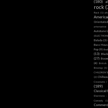
(180)
a
rock
(
Rock
(1)
al
America
Orientate
arternative
Autotune
(
(ELECTRON
Balada
(3)
Bass House
Pop
(9)
Bed
(13)
Blac
(27)
Boom
(4)
British
Brostep
(1)
CHILDREN'
Chillwa
(2)
Cinematic /
(189)
Classical/
Electronic -
Comedy
(1
Commerc