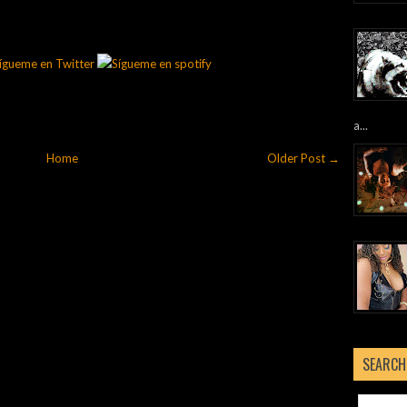
a...
Home
Older Post →
SEARCH