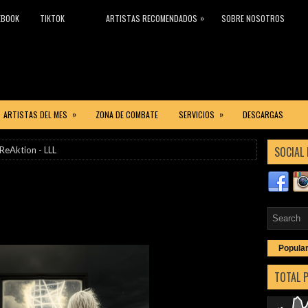
»
EBOOK
TIKTOK
ARTISTAS RECOMENDADOS
SOBRE NOSOTROS
»
»
ARTISTAS DEL MES
ZONA DE COMBATE
SERVICIOS
DESCARGAS
SOCIAL 
ReAktion - LLL
Popula
TOTAL 