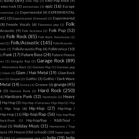
Emo Pop Rock
(9)
1)
Emo Pop
(1)
epic
(16)
emo rock
(5)
Europe
entrevistas
(1)
Experimental
(4)
EXPERIMENTAL
Eurovision
(1)
NIC)
(3)
Experimental
Experimental (General)
(1)
Folk
(8)
Female Vocals
(6)
Flamenco pop
(1)
Folk Pop
(52)
 Acoustic
(9)
Folk Acústica
(2)
Folk Rock
(85)
(11)
Folk Rock. Americana
(1)
Folk/Acoustic
(145)
onal
(2)
Folk/Acoustic -
Folk/Acoustic/Pop
(4)
Folktronica
(10)
Punk
(1)
Funk
(17)
Future Bass
(24)
Future House
2)
Garage Rock
(89)
ass
(1)
Gangsta Rap
(2)
. Alternative Rock
(2)
German Pop
(1)
German pop
Glam / Hair Metal
(19)
Glam Rock
1)
Glam
(1)
Gothic
(3)
Gothic / Dark Wave
ass
(1)
Gospel
(2)
 Metal
(14)
grunge
(45)
Groove
(6)
Grime
(1)
Hard Rock
(250)
k
(5)
Harcore Punk
(2)
Hardcore Punk
(32)
Heavy
(4)
Hardstyle
(2)
)
Hip Hop
(3)
Hip Hop /Conscious Hip-Hop
(2)
Hip
Hip-Hop
(27)
Hip- hop
(6)
Hip-Hop /
2)
Hip-hop/Rap
(56)
 Hip-Hop
(11)
Hip-hop/Rap
Hip-hop/Rap - R&B/Soul -
ock/Punk
(1)
Holiday Music
(31)
itual
(3)
Horrorcore / Trap
ouse
(9)
House (Old-school)
(10)
hyper pop
(1)
Indie
(29)
Indie
8)
IDM
(1)
independet rock
(2)