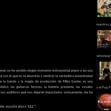
nuestros 
sintonizar
enal, no he sentido ningún momento instrumental plano o sin una
 con el que no te aburrirás y sentirás la verdadera autenticidad
re la banda y la magia de producción de Mike Exeter, es una
idos; las guitarras feroces, la batería presente, las vocales
y el Pop P
rsos auditivos que nos dejarán impactados sónicamente, me ha
ble, escucha ahora "
LLL
"!