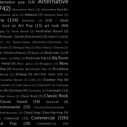
Alternative
lternative pop
(54)
742)
Alternative Rock.
(2)
Alternative Rock90s
Ambient
(7)
ternative rockl
(1)
Ambient Rock
(2)
na
(114)
AOR - Adult
Anthemic
(1)
Art Pop
(15)
art rock
(44)
d Rock
(6)
Australian Based
(3)
 pop
(1)
Asian Based
(2)
4)
Avant - Garde (Electronic)
(3)
AVANT-GARDE
IC)
(1)
Avant-Garde (Electronic).Electronic
(1)
Banda
(2)
Baroque Pop
(1)
Bass House / Electro
(2)
 / Electro House
(7)
Bedroom / Lo-fi
Beats
(2)
Big Room
Bedroom Pop
(3)
room / Lo-fiPop
(1)
Blues
k Metal
(4)
Blue -grass
(1)
Bluegrass
(1)
Bap
(4)
Breakbeat
Brazilian BassDream Pop
(1)
Britpop
(9)
 Based
(1)
BRITPOP INDIE POP
(1)
Chamber Pop
(8)
Canadian Based
(1)
Cello
(1)
S MUSIC
(1)
Chill House
(1)
CHILLOUT
(1)
Chillstep
ve
(4)
Christian
(9)
Cinematic
(11)
Christmas
(2)
Classic Rock
Clasic Rock
(5)
 Epic Music
(2)
Classic Sound
(18)
classical
(8)
Instrumental
(35)
Classical/Instrumental -
Cloud Hop / Emo Hip-Hop
(9)
 Folk/Acoustic
(1)
Commercial
(100)
Comercial
(11)
)
ial Pop
(28)
COMMERCIAL POP