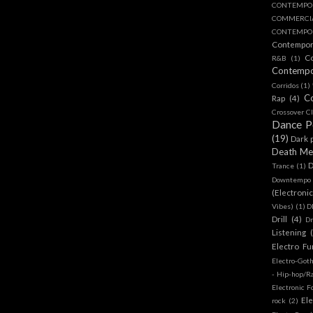
CONTEMPO
COMMERC
CONTEMPOR
Contempo
C
R&B
(1)
Contemp
Corridos
(1)
C
Rap
(4)
Crossover Cl
Dance 
(19)
Dark 
Death Me
D
Trance
(1)
Downtempo
(Electroni
Vibes)
(1)
D
Drill
(4)
D
Listening
Electro Fu
Electro-Got
- Hip-hop/R
Electronic F
Ele
rock
(2)