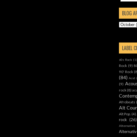
BLOG A
LABEL 
60s Rock
(1
Rock
(9)
8
90' Rock
(
(84)
Acid 
Acous
(9)
rock
(8)
ac
Contemp
Afrobeats
Alt Cou
Alt Pop.
(4)
rock
(26)
Alternative
Alternat