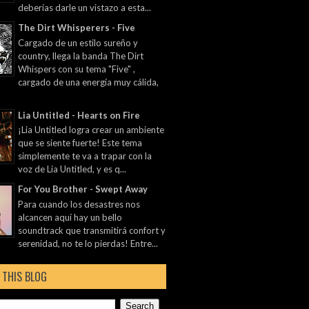
deberías darle un vistazo a esta...
The Dirt Whisperers - Five
Cargado de un estilo sureño y
country, llega la banda The Dirt
Whispers con su tema "Five" ,
cargado de una energía muy cálida,
Lia Untitled - Hearts on Fire
¡Lia Untitled logra crear un ambiente
que se siente fuerte! Este tema
simplemente te va a trapar con la
voz de Lia Untitled, y es q...
For You Brother - Swept Away
Para cuando los desastres nos
alcancen aquí hay un bello
soundtrack que transmitirá confort y
serenidad, no te lo pierdas! Entre...
 THIS BLOG