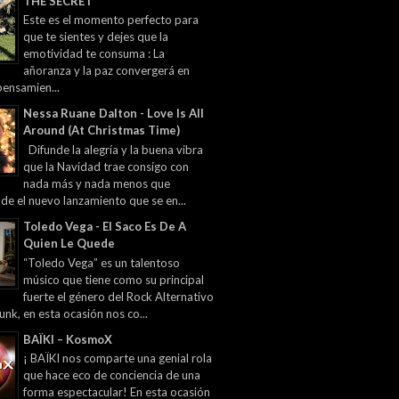
THE SECRET
Este es el momento perfecto para
que te sientes y dejes que la
emotividad te consuma : La
añoranza y la paz convergerá en
pensamien...
Nessa Ruane Dalton - Love Is All
Around (At Christmas Time)
Difunde la alegría y la buena vibra
que la Navidad trae consigo con
nada más y nada menos que
 de el nuevo lanzamiento que se en...
Toledo Vega - El Saco Es De A
Quien Le Quede
“Toledo Vega” es un talentoso
músico que tiene como su principal
fuerte el género del Rock Alternativo
unk, en esta ocasión nos co...
BAÏKI – KosmoX
¡ BAÏKI nos comparte una genial rola
que hace eco de conciencia de una
forma espectacular! En esta ocasión