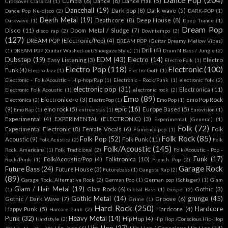
Dance Pop
(204)
Cumbia
(6)
Dance
(8)
Dance Hall
(5)
Crossover Classical
(1)
Dancehall
(19)
Dark pop
(8)
Dark wave
(5)
Dance Pop Nu-disco
(2)
DARK-POP
(1)
Death Metal
(19)
Deathcore
(8)
Deep House
(8)
Darkwave
(1)
Deep Trance
(1)
Dream Pop
Disco
(11)
Doom Metal / Sludge
(7)
disco rap
(2)
Downtempo
(2)
(127)
DREAM POP (Electronic/Pop)
(4)
DREAM POP (Guitar Dreamy Mellow Vibes)
Drill
(4)
(1)
DREAM POP (Guitar Washed-out/Shoegaze Style)
(1)
Drum N Bass / Jungle
(2)
Dubstep
(19)
EDM
(43)
Electro
(14)
Easy Listening
(3)
Electro
Electro Folk
(1)
Electro Pop
(118)
Electronic
(100)
Funk
(4)
Electro Jazz
(1)
Electro-Goth
(1)
Electronic - Folk/Acoustic - Hip-hop/Rap
(1)
Electronic - Rock/Punk
(1)
electronic folk
(2)
electronic pop
(31)
Electronica
(11)
Electronic Folk Acoustic
(1)
electronic rock
(2)
Emo
(89)
Electronicore
(3)
Emo Pop Rock
Electrónica
(2)
ElectroPop
(1)
Emo Pop
(1)
epic
(16)
(9)
emo rock
(5)
Europe Based
(5)
Emo Rap
(1)
entrevistas
(1)
Eurovision
(1)
Experimental
(4)
EXPERIMENTAL (ELECTRONIC)
(3)
Experimental (General)
(1)
Folk
(72)
Experimental Electronic
(8)
Female Vocals
(6)
Folk
Flamenco pop
(1)
Folk Rock
(85)
Folk Pop
(52)
Acoustic
(9)
Folk Punk
(11)
Folk Acústica
(2)
Folk
Folk/Acoustic
(145)
Rock. Americana
(1)
Folk Tradicional
(2)
Folk/Acoustic - Pop -
Funk
(17)
Folk/Acoustic/Pop
(4)
Folktronica
(10)
Rock/Punk
(1)
French Pop
(2)
Garage Rock
Future Bass
(24)
Future House
(3)
Futurebass
(1)
Gangsta Rap
(2)
(89)
Garage Rock. Alternative Rock
(2)
German Pop
(1)
German pop (Schlager)
(1)
Glam
Glam / Hair Metal
(19)
Glam Rock
(6)
Gothic
(3)
(1)
Global Bass
(1)
Gospel
(2)
Gothic Metal
(14)
grunge
(45)
Gothic / Dark Wave
(7)
Groove
(6)
Grime
(1)
Hard Rock
(250)
Hardcore
Happy Punk
(5)
Hardcore
(4)
Harcore Punk
(2)
Punk
(32)
Heavy Metal
(14)
Hip Hop
(4)
Hardstyle
(2)
Hip Hop /Conscious Hip-Hop