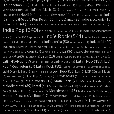
Hip-Hop
(27)
Hip- hop
(6)
Hip-Hop / Conscious Hip-Hop
(11)
(2)
Hip Hop Rap
(2)
Hip-hop/Rap
(56)
Hip-hop/Rap - R&B/Soul -
Hip-hop/Rap - Pop - Rock/Punk
(1)
Holiday Music
(31)
World/Spiritual
(3)
House
(9)
Horrorcore / Trap Metal
(2)
Indie
House (Old-school)
(10)
hyperpop
(8)
hyper pop
(1)
IDM
(1)
independet rock
(2)
(29)
Indie (Melodic Pop Rock)
(23)
Indie Dance
(23)
Indie Electronic
(15)
Indie Folk
(60)
INDIE FOLK SINGER-SONGWRITER BAND (Soft Band Sound)
(1)
Indie Pop
(340)
indie pop.
(4)
Indie Pop. Alternative
Indie Pop. Alt Pop
(1)
Indie Rock
(541)
Rock
(3)
Indie R&BSlap House
(1)
Indie Rock Alternative
Indietronica
(50)
Industrial
(20)
Rock
(1)
Indie RockIndie Pop
(1)
indietrónica
(1)
Industrial Metal
(4)
instrumental
(11)
Instrumental Hip-Hop
(2)
International Hip-Hop
J-pop
(17)
Jazz
(36)
Jazz Fusion
(6)
(2)
Irish Based
(1)
Jangle Pop
(2)
Jazz Pop
(2)
K
Latin
(13)
K-Pop
(5)
pop
(1)
Krautrock
(2)
LATIN ALTERNATIVE POP
(1)
Latin Hip Hop
(1)
Latin Pop
(187)
Latin Hip-Hop
(37)
Latin
Latin House
(5)
Latín Hip-Hop
(1)
Latin Rock
(82)
Pop / Reggaeton
(17)
Latino
(1)
Leftfield
(2)
Leftfield Bass
(2)
Lo-fi Rock
(16)
Light Drum & Bass
(3)
Lofi
(5)
LOFI (Guitar Music)
Lo-fi Hip-Hop
(1)
(3)
Lofi Pop
(5)
LOVE SONG
(3)
Lofi Hip-Hop
(2)
Lounge
(2)
LT ROCK POP
(1)
Mainline
Male Vocals
(12)
Math Rock
(21)
Melodic Hardcore
(7)
Drum & Bass
(2)
Melodic Metal
(39)
Metal
(41)
Metal - Rock/Punk
(3)
Metal alternativo
(2)
Metal
Metalcore
(145)
Modern
(3)
Core
(2)
Metal Pop
(1)
metal rock
(2)
Midtempo
(2)
Modern Progressive Rock
(47)
Moombahton
(3)
Motivational
(1)
Música Popular
New wave
(52)
Neo-Soul
(7)
NEW AGE
(4)
(1)
Neo / Modern Classical
(1)
neofolk
(1)
Noise Rock
(7)
NEW WAVE (Think The Smiths)
(1)
Nordic Based
(1)
Norteño
(1)
North
Nostalgic
(11)
Nu Jazz / Jazztronica
(4)
American Based
(1)
Nu Cumbia
(2)
Nu Jazz
(1)