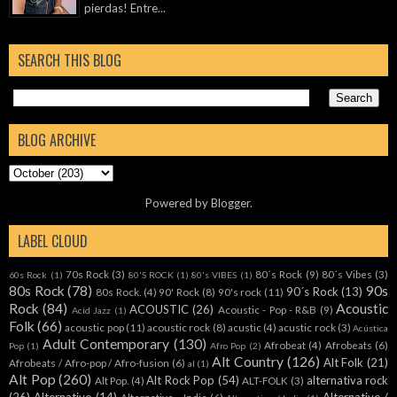
pierdas! Entre...
SEARCH THIS BLOG
BLOG ARCHIVE
Powered by
Blogger
.
LABEL CLOUD
70s Rock
(3)
80´s Rock
(9)
80´s Vibes
(3)
60s Rock
(1)
80'S ROCK
(1)
80's VIBES
(1)
80s Rock
(78)
90s
90´s Rock
(13)
80s Rock.
(4)
90' Rock
(8)
90's rock
(11)
Rock
(84)
Acoustic
ACOUSTIC
(26)
Acoustic - Pop - R&B
(9)
Acid Jazz
(1)
Folk
(66)
acoustic pop
(11)
acoustic rock
(8)
acustic
(4)
acustic rock
(3)
Acústica
Adult Contemporary
(130)
Afrobeat
(4)
Afrobeats
(6)
Pop
(1)
Afro Pop
(2)
Alt Country
(126)
Alt Folk
(21)
Afrobeats / Afro-pop / Afro-fusion
(6)
al
(1)
Alt Pop
(260)
Alt Rock Pop
(54)
alternativa rock
Alt Pop.
(4)
ALT-FOLK
(3)