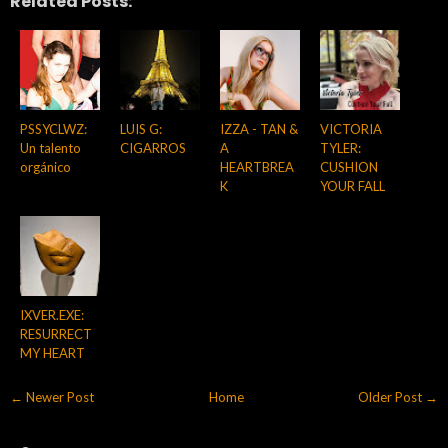
Related Posts:
PSSYCLWZ:
LUIS G:
IZZA - TAN &
VICTORIA
Un talento
CIGARROS
A
TYLER:
orgánico
HEARTBREA
CUSHION
K
YOUR FALL
IXVER.EXE:
RESURRECT
MY HEART
← Newer Post
Home
Older Post →