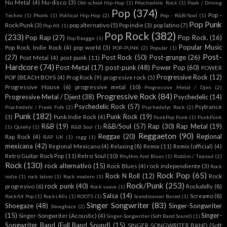
Nu Metal
(4)
Nu-disco
(3)
Old-school Hip-Hop
(1)
Pdychedelic Rock
(1)
Peak / Driving
Pop
(374)
Pop -
Techno
(1)
Phonk
(1)
Political Hip-Hop
(2)
Pop - R&B/Soul
(1)
Pop Punk
Rock/Punk
(3)
pop alternativo
(5)
Pop indie
(3)
pop latino
(7)
Pop Alt
(1)
Pop Rock
(382)
(233)
Pop Rap
(27)
Pop Rock.
(16)
Pop Reagge
(1)
Popular Music
Pop Rock. Indie Rock
(4)
pop world
(3)
POP-PUNK
(2)
Popular
(1)
Post-
(27)
Post Rock
(50)
Post-grunge
(26)
Post Metal
(4)
post punk
(11)
Hardcore
(74)
Post-Metal
(17)
post-punk
(48)
Power Pop
(60)
POWER
Progressive Rock
(12)
POP (BEACH BOYS
(4)
Prog Rock
(9)
progresive rock
(5)
Progressive House
(6)
progressive metal
(10)
Progressive Metal / Djen
(2)
Progressive Rock
(84)
Progressive Metal / Djent
(38)
Psychedelic
(14)
Psychedelic Rock
(57)
Psytrance
Psychedelic / Freak Folk
(2)
Psychedelyc Rock
(2)
Punk
(182)
Punk Rock
(19)
(3)
Punk Indie Rock
(4)
PunkPop Punk
(1)
PunkPunk
R&B
(19)
R&B/Soul
(57)
Rap
(30)
Rap Metal
(19)
(1)
Quieky
(1)
R&B Soul
(1)
Reggaeton
(90)
Reggae
(20)
Regional
Rap Rock
(4)
RAP UK
(1)
regg
(1)
mexicana
(42)
Regional Mexicano
(4)
Relaxing
(8)
Remix
(11)
Remix (official)
(4)
Retro Guitar Rock Pop
(11)
Retro Soul
(10)
Rhythm And Blues
(1)
Riddim / Tearout
(2)
Rock
(130)
rock alternativo
(15)
Rock Blues
(4)
rock independiente
(3)
Rock
Rock Pop
(65)
Rock N Roll
(12)
Rock
indie
(1)
rock latino
(1)
Rock modern
(1)
Rock/Punk
(253)
rock punk
(40)
progresivo
(6)
Rockabilly
(8)
Rock suave
(1)
Salsa
(14)
Screamo
(8)
RockAlt Pop
(1)
Rocks 80s
(1)
ROOTS
(1)
Scandinavian Based
(1)
Singer Songwriter
(83)
Shoegaze
(48)
Singer-Songwriter
Shoeghaze
(2)
(15)
Singer-
Singer-Songwriter (Acoustic)
(4)
Singer-Songwriter (Soft Band Sound)
(1)
Songwriter Band (Full Band Sound)
(15)
SINGER-SONGWRITER BAND (Soft