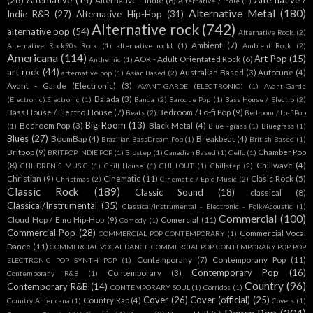
(26)
Alternative
(14)
Alternative /
Alternative - Indie
(6)
Alternative / Indie
(1)
Alternative Metal
(180)
Indie R&B
(27)
Alternative Hip-Hop
(31)
Alternative rock
(742)
alternative pop
(54)
Alternative Rock.
(2)
Ambient
(7)
Alternative Rock90s Rock
(1)
alternative rockl
(1)
Ambient Rock
(2)
Americana
(114)
Art Pop
(15)
AOR - Adult Orientated Rock
(6)
Anthemic
(1)
art rock
(44)
Australian Based
(3)
Autotune
(4)
arternative pop
(1)
Asian Based
(2)
Avant - Garde (Electronic)
(3)
AVANT-GARDE (ELECTRONIC)
(1)
Avant-Garde
Balada
(3)
(Electronic).Electronic
(1)
Banda
(2)
Baroque Pop
(1)
Bass House / Electro
(2)
Bass House / Electro House
(7)
Bedroom / Lo-fi Pop
(9)
Beats
(2)
Bedroom / Lo-fiPop
Big Room
(13)
Bedroom Pop
(3)
Black Metal
(4)
(1)
Blue -grass
(1)
Bluegrass
(1)
Blues
(27)
BoomBap
(4)
Breakbeat
(4)
Brazilian BassDream Pop
(1)
British Based
(1)
Britpop
(9)
Chamber Pop
BRITPOP INDIE POP
(1)
Brostep
(1)
Canadian Based
(1)
Cello
(1)
(8)
Chillwave
(4)
CHILDREN'S MUSIC
(1)
Chill House
(1)
CHILLOUT
(1)
Chillstep
(2)
Christian
(9)
Cinematic
(11)
Clasic Rock
(5)
Christmas
(2)
Cinematic / Epic Music
(2)
Classic Rock
(189)
Classic Sound
(18)
classical
(8)
Classical/Instrumental
(35)
Classical/Instrumental - Electronic - Folk/Acoustic
(1)
Commercial
(100)
Cloud Hop / Emo Hip-Hop
(9)
Comercial
(11)
Comedy
(1)
Commercial Pop
(28)
Commercial Vocal
COMMERCIAL POP CONTEMPORARY
(1)
Dance
(11)
COMMERCIAL VOCAL DANCE COMMERCIAL POP CONTEMPORARY POP POP
Contemporany
(7)
Contemporany Pop
(11)
ELECTRONIC POP SYNTH POP
(1)
Contemporary Pop
(16)
Contemporary
(3)
Contemporany R&B
(1)
Country
(96)
Contemporary R&B
(14)
CONTEMPORARY SOUL
(1)
Corridos
(1)
Cover
(26)
Cover (official)
(25)
Country Rap
(4)
Country Americana
(1)
Covers
(1)