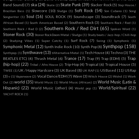
ska
(24)
Skate Punk
(39)
Band Sound)
(7)
Slacker Rock
(5)
Skate
(2)
Slap House /
Soft Rock
(54)
Slowcore
(10)
Brazilian Bass
(1)
Sludge
(1)
Son Cubano
(1)
Song
Soul
(16)
SOUL ROCK
(9)
Soundscape
(3)
Soundtrack
(7)
Songwriter
(1)
South
Southern Rock
(3)
African Based
(1)
South American Based
(2)
Southern Rock / Red
(1)
Southern Rock / Red Dirt
(65)
Southern Rock / Red D
(2)
Spoken Word
(1)
Stoner Rock
(30)
Stoner RockDoom Metal / Sludge
(1)
Study beats / Jazz-hop / Chill-hop
Surf Rock
(7)
(2)
Studying Vibes
(1)
Super Catchy
(1)
Swing
(1)
Symphonic
(1)
Synthpop
(158)
Symphonic Metal
(12)
Synth Indie Rock
(10)
Synth Pop
(8)
Synthwave
(13)
Tech House
(4)
Techno
(3)
THE
Synthpop.
(1)
tAlternative Metal
(1)
Trance
(17)
Trap
BEATLES ETC)
(4)
Thrash Metal
(6)
Trap
(9)
Trap (EDM)
(5)
(hip-hop)
(22)
Trip-Hop
(4)
Tropical
(6)
Tropical House
(5)
Tribal / Afro House
(2)
UK / Happy Hardcore
(3)
UK Based
(8)
US Based
(11)
US Rap
TWEE
(1)
UK RAP
(1)
(3)
Vocal Dance/EDM
(7)
Wave
(3)
v
(1)
Vaporwave
(2)
Witch House
(2)
Wolrd
(1)
Work
world
(35)
World Music (Latin &
Out
(2)
World Music
(1)
World Music (African)
(2)
Hispanic)
(22)
World/Spiritual
(22)
World Music (other)
(4)
World pop
(1)
YACHT ROCK
(1)