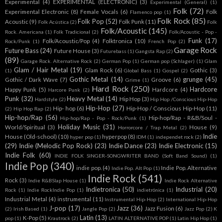
Experimental
(4)
EXPERIMENTAL (ELECTRONIC)
(3)
Experimental (General)
(1)
Folk
(72)
Experimental Electronic
(8)
Female Vocals
(6)
Folk
Flamenco pop
(1)
Folk Rock
(85)
Folk Pop
(52)
Acoustic
(9)
Folk Punk
(11)
Folk Acústica
(2)
Folk
Folk/Acoustic
(145)
Rock. Americana
(1)
Folk Tradicional
(2)
Folk/Acoustic - Pop -
Funk
(17)
Folk/Acoustic/Pop
(4)
Folktronica
(10)
Rock/Punk
(1)
French Pop
(2)
Garage Rock
Future Bass
(24)
Future House
(3)
Futurebass
(1)
Gangsta Rap
(2)
(89)
Garage Rock. Alternative Rock
(2)
German Pop
(1)
German pop (Schlager)
(1)
Glam
Glam / Hair Metal
(19)
Glam Rock
(6)
Gothic
(3)
(1)
Global Bass
(1)
Gospel
(2)
Gothic Metal
(14)
grunge
(45)
Gothic / Dark Wave
(7)
Groove
(6)
Grime
(1)
Hard Rock
(250)
Hardcore
Happy Punk
(5)
Hardcore
(4)
Harcore Punk
(2)
Punk
(32)
Heavy Metal
(14)
Hip Hop
(3)
Hardstyle
(2)
Hip Hop /Conscious Hip-Hop
Hip-Hop
(27)
Hip- hop
(6)
Hip-Hop / Conscious Hip-Hop
(11)
(2)
Hip Hop Rap
(2)
Hip-hop/Rap
(56)
Hip-hop/Rap - R&B/Soul -
Hip-hop/Rap - Pop - Rock/Punk
(1)
Holiday Music
(31)
World/Spiritual
(3)
House
(9)
Horrorcore / Trap Metal
(2)
Indie
House (Old-school)
(10)
hyperpop
(8)
hyper pop
(1)
IDM
(1)
independet rock
(2)
(29)
Indie (Melodic Pop Rock)
(23)
Indie Dance
(23)
Indie Electronic
(15)
Indie Folk
(60)
INDIE FOLK SINGER-SONGWRITER BAND (Soft Band Sound)
(1)
Indie Pop
(340)
indie pop.
(4)
Indie Pop. Alternative
Indie Pop. Alt Pop
(1)
Indie Rock
(541)
Rock
(3)
Indie R&BSlap House
(1)
Indie Rock Alternative
Indietronica
(50)
Industrial
(20)
Rock
(1)
Indie RockIndie Pop
(1)
indietrónica
(1)
Industrial Metal
(4)
instrumental
(11)
Instrumental Hip-Hop
(2)
International Hip-Hop
J-pop
(17)
Jazz
(36)
Jazz Fusion
(6)
(2)
Irish Based
(1)
Jangle Pop
(2)
Jazz Pop
(2)
K
Latin
(13)
K-Pop
(5)
pop
(1)
Krautrock
(2)
LATIN ALTERNATIVE POP
(1)
Latin Hip Hop
(1)