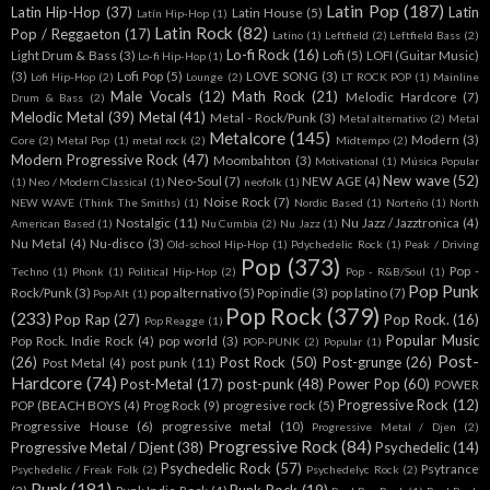
Latin Pop
(187)
Latin Hip-Hop
(37)
Latin
Latin House
(5)
Latín Hip-Hop
(1)
Latin Rock
(82)
Pop / Reggaeton
(17)
Latino
(1)
Leftfield
(2)
Leftfield Bass
(2)
Lo-fi Rock
(16)
Light Drum & Bass
(3)
Lofi
(5)
LOFI (Guitar Music)
Lo-fi Hip-Hop
(1)
(3)
Lofi Pop
(5)
LOVE SONG
(3)
Lofi Hip-Hop
(2)
Lounge
(2)
LT ROCK POP
(1)
Mainline
Male Vocals
(12)
Math Rock
(21)
Melodic Hardcore
(7)
Drum & Bass
(2)
Melodic Metal
(39)
Metal
(41)
Metal - Rock/Punk
(3)
Metal alternativo
(2)
Metal
Metalcore
(145)
Modern
(3)
Core
(2)
Metal Pop
(1)
metal rock
(2)
Midtempo
(2)
Modern Progressive Rock
(47)
Moombahton
(3)
Motivational
(1)
Música Popular
New wave
(52)
Neo-Soul
(7)
NEW AGE
(4)
(1)
Neo / Modern Classical
(1)
neofolk
(1)
Noise Rock
(7)
NEW WAVE (Think The Smiths)
(1)
Nordic Based
(1)
Norteño
(1)
North
Nostalgic
(11)
Nu Jazz / Jazztronica
(4)
American Based
(1)
Nu Cumbia
(2)
Nu Jazz
(1)
Nu Metal
(4)
Nu-disco
(3)
Old-school Hip-Hop
(1)
Pdychedelic Rock
(1)
Peak / Driving
Pop
(373)
Pop -
Techno
(1)
Phonk
(1)
Political Hip-Hop
(2)
Pop - R&B/Soul
(1)
Pop Punk
Rock/Punk
(3)
pop alternativo
(5)
Pop indie
(3)
pop latino
(7)
Pop Alt
(1)
Pop Rock
(379)
(233)
Pop Rap
(27)
Pop Rock.
(16)
Pop Reagge
(1)
Popular Music
Pop Rock. Indie Rock
(4)
pop world
(3)
POP-PUNK
(2)
Popular
(1)
Post-
(26)
Post Rock
(50)
Post-grunge
(26)
Post Metal
(4)
post punk
(11)
Hardcore
(74)
Post-Metal
(17)
post-punk
(48)
Power Pop
(60)
POWER
Progressive Rock
(12)
POP (BEACH BOYS
(4)
Prog Rock
(9)
progresive rock
(5)
Progressive House
(6)
progressive metal
(10)
Progressive Metal / Djen
(2)
Progressive Rock
(84)
Progressive Metal / Djent
(38)
Psychedelic
(14)
Psychedelic Rock
(57)
Psytrance
Psychedelic / Freak Folk
(2)
Psychedelyc Rock
(2)
Punk
(181)