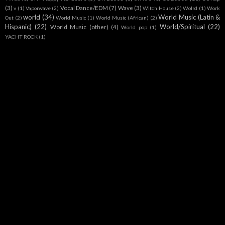
(3)
Vocal Dance/EDM
(7)
Wave
(3)
v
(1)
Vaporwave
(2)
Witch House
(2)
Wolrd
(1)
Work
world
(34)
World Music (Latin &
Out
(2)
World Music
(1)
World Music (African)
(2)
Hispanic)
(22)
World/Spiritual
(22)
World Music (other)
(4)
World pop
(1)
YACHT ROCK
(1)