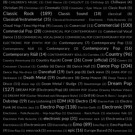
(8)
Chillwave
(4)
CHILDREN'S MUSIC
(1)
Chill House
(1)
CHILLOUT
(1)
Chillstep
(2)
Christian
(9)
Cinematic
(11)
Clasic Rock
(5)
Christmas
(2)
Cinematic / Epic Music
(2)
Classic Rock
(189)
Classic Sound
(18)
classical
(8)
Classical/Instrumental
(35)
Classical/Instrumental - Electronic - Folk/Acoustic
(1)
Commercial
(100)
Cloud Hop / Emo Hip-Hop
(9)
Comercial
(11)
Comedy
(1)
Commercial Pop
(28)
Commercial Vocal
COMMERCIAL POP CONTEMPORARY
(1)
Dance
(11)
COMMERCIAL VOCAL DANCE COMMERCIAL POP CONTEMPORARY POP POP
Contemporany
(7)
Contemporany Pop
(11)
ELECTRONIC POP SYNTH POP
(1)
Contemporary Pop
(16)
Contemporary
(3)
Contemporany R&B
(1)
Country
(96)
Contemporary R&B
(14)
CONTEMPORARY SOUL
(1)
Corridos
(1)
Cover
(26)
Cover (official)
(25)
Country Rap
(4)
Country Americana
(1)
Covers
(1)
Dance Pop
(204)
Cumbia
(6)
Dance
(8)
Dance Hall
(5)
Crossover Classical
(1)
Dancehall
(19)
Dark pop
(8)
Dark wave
(5)
Dance Pop Nu-disco
(2)
DARK-POP
(1)
Death Metal
(19)
Deathcore
(8)
Deep House
(8)
Darkwave
(1)
Deep Trance
(1)
Dream Pop
Disco
(11)
Doom Metal / Sludge
(7)
disco rap
(2)
Downtempo
(2)
(127)
DREAM POP (Electronic/Pop)
(4)
DREAM POP (Guitar Dreamy Mellow Vibes)
Drill
(4)
(1)
DREAM POP (Guitar Washed-out/Shoegaze Style)
(1)
Drum N Bass / Jungle
(2)
Dubstep
(19)
EDM
(43)
Electro
(14)
Easy Listening
(3)
Electro
Electro Folk
(1)
Electro Pop
(118)
Electronic
(99)
Funk
(4)
Electro Jazz
(1)
Electro-Goth
(1)
Electronic - Folk/Acoustic - Hip-hop/Rap
(1)
Electronic - Rock/Punk
(1)
electronic folk
(2)
electronic pop
(31)
Electronica
(11)
Electronic Folk Acoustic
(1)
electronic rock
(2)
Emo
(89)
Electronicore
(3)
Emo Pop Rock
Electrónica
(2)
ElectroPop
(1)
Emo Pop
(1)
epic
(16)
(9)
emo rock
(5)
Europe Based
(5)
Emo Rap
(1)
entrevistas
(1)
Eurovision
(1)