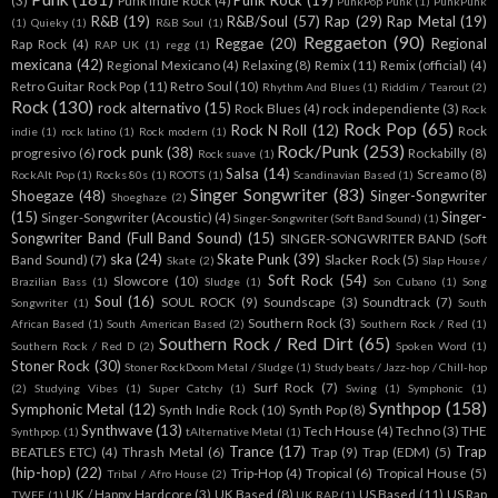
Punk Rock
(19)
(3)
Punk Indie Rock
(4)
PunkPop Punk
(1)
PunkPunk
R&B
(19)
R&B/Soul
(57)
Rap
(29)
Rap Metal
(19)
(1)
Quieky
(1)
R&B Soul
(1)
Reggaeton
(90)
Reggae
(20)
Regional
Rap Rock
(4)
RAP UK
(1)
regg
(1)
mexicana
(42)
Regional Mexicano
(4)
Relaxing
(8)
Remix
(11)
Remix (official)
(4)
Retro Guitar Rock Pop
(11)
Retro Soul
(10)
Rhythm And Blues
(1)
Riddim / Tearout
(2)
Rock
(130)
rock alternativo
(15)
Rock Blues
(4)
rock independiente
(3)
Rock
Rock Pop
(65)
Rock N Roll
(12)
Rock
indie
(1)
rock latino
(1)
Rock modern
(1)
Rock/Punk
(253)
rock punk
(38)
progresivo
(6)
Rockabilly
(8)
Rock suave
(1)
Salsa
(14)
Screamo
(8)
RockAlt Pop
(1)
Rocks 80s
(1)
ROOTS
(1)
Scandinavian Based
(1)
Singer Songwriter
(83)
Shoegaze
(48)
Singer-Songwriter
Shoeghaze
(2)
(15)
Singer-
Singer-Songwriter (Acoustic)
(4)
Singer-Songwriter (Soft Band Sound)
(1)
Songwriter Band (Full Band Sound)
(15)
SINGER-SONGWRITER BAND (Soft
ska
(24)
Skate Punk
(39)
Band Sound)
(7)
Slacker Rock
(5)
Skate
(2)
Slap House /
Soft Rock
(54)
Slowcore
(10)
Brazilian Bass
(1)
Sludge
(1)
Son Cubano
(1)
Song
Soul
(16)
SOUL ROCK
(9)
Soundscape
(3)
Soundtrack
(7)
Songwriter
(1)
South
Southern Rock
(3)
African Based
(1)
South American Based
(2)
Southern Rock / Red
(1)
Southern Rock / Red Dirt
(65)
Southern Rock / Red D
(2)
Spoken Word
(1)
Stoner Rock
(30)
Stoner RockDoom Metal / Sludge
(1)
Study beats / Jazz-hop / Chill-hop
Surf Rock
(7)
(2)
Studying Vibes
(1)
Super Catchy
(1)
Swing
(1)
Symphonic
(1)
Synthpop
(158)
Symphonic Metal
(12)
Synth Indie Rock
(10)
Synth Pop
(8)
Synthwave
(13)
Tech House
(4)
Techno
(3)
THE
Synthpop.
(1)
tAlternative Metal
(1)
Trance
(17)
Trap
BEATLES ETC)
(4)
Thrash Metal
(6)
Trap
(9)
Trap (EDM)
(5)
(hip-hop)
(22)
Trip-Hop
(4)
Tropical
(6)
Tropical House
(5)
Tribal / Afro House
(2)
UK / Happy Hardcore
(3)
UK Based
(8)
US Based
(11)
US Rap
TWEE
(1)
UK RAP
(1)