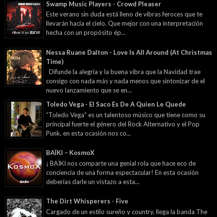
Swamp Music Players - Crowd Pleaser
Este verano sin duda está lleno de vibras feroces que te
llevarán hacia el cielo. Que mejor con una interpretación
hecha con un propósito ép...
Nessa Ruane Dalton - Love Is All Around (At Christmas
Time)
Difunde la alegría y la buena vibra que la Navidad trae
consigo con nada más y nada menos que sintonizar de el
nuevo lanzamiento que se en...
Toledo Vega - El Saco Es De A Quien Le Quede
“Toledo Vega” es un talentoso músico que tiene como su
principal fuerte el género del Rock Alternativo y el Pop
Punk, en esta ocasión nos co...
BAÏKI – KosmoX
¡ BAÏKI nos comparte una genial rola que hace eco de
conciencia de una forma espectacular! En esta ocasión
deberías darle un vistazo a esta...
The Dirt Whisperers - Five
Cargado de un estilo sureño y country, llega la banda The