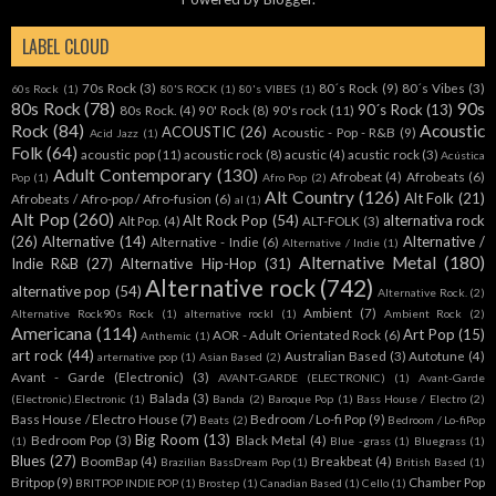
LABEL CLOUD
70s Rock
(3)
80´s Rock
(9)
80´s Vibes
(3)
60s Rock
(1)
80'S ROCK
(1)
80's VIBES
(1)
80s Rock
(78)
90s
90´s Rock
(13)
80s Rock.
(4)
90' Rock
(8)
90's rock
(11)
Rock
(84)
Acoustic
ACOUSTIC
(26)
Acoustic - Pop - R&B
(9)
Acid Jazz
(1)
Folk
(64)
acoustic pop
(11)
acoustic rock
(8)
acustic
(4)
acustic rock
(3)
Acústica
Adult Contemporary
(130)
Afrobeat
(4)
Afrobeats
(6)
Pop
(1)
Afro Pop
(2)
Alt Country
(126)
Alt Folk
(21)
Afrobeats / Afro-pop / Afro-fusion
(6)
al
(1)
Alt Pop
(260)
Alt Rock Pop
(54)
alternativa rock
Alt Pop.
(4)
ALT-FOLK
(3)
(26)
Alternative
(14)
Alternative /
Alternative - Indie
(6)
Alternative / Indie
(1)
Alternative Metal
(180)
Indie R&B
(27)
Alternative Hip-Hop
(31)
Alternative rock
(742)
alternative pop
(54)
Alternative Rock.
(2)
Ambient
(7)
Alternative Rock90s Rock
(1)
alternative rockl
(1)
Ambient Rock
(2)
Americana
(114)
Art Pop
(15)
AOR - Adult Orientated Rock
(6)
Anthemic
(1)
art rock
(44)
Australian Based
(3)
Autotune
(4)
arternative pop
(1)
Asian Based
(2)
Avant - Garde (Electronic)
(3)
AVANT-GARDE (ELECTRONIC)
(1)
Avant-Garde
Balada
(3)
(Electronic).Electronic
(1)
Banda
(2)
Baroque Pop
(1)
Bass House / Electro
(2)
Bass House / Electro House
(7)
Bedroom / Lo-fi Pop
(9)
Beats
(2)
Bedroom / Lo-fiPop
Big Room
(13)
Bedroom Pop
(3)
Black Metal
(4)
(1)
Blue -grass
(1)
Bluegrass
(1)
Blues
(27)
BoomBap
(4)
Breakbeat
(4)
Brazilian BassDream Pop
(1)
British Based
(1)
Britpop
(9)
Chamber Pop
BRITPOP INDIE POP
(1)
Brostep
(1)
Canadian Based
(1)
Cello
(1)