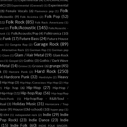
NIC)
(3)
Experimental
Experimental (General)
(1)
Folk
(8)
Female Vocals
(6)
Flamenco pop
(1)
Folk Pop
(52)
 Acoustic
(9)
Folk Acústica
(2)
Folk Rock
(85)
(11)
Folk Rock. Americana
(1)
Folk/Acoustic
(145)
onal
(2)
Folk/Acoustic -
Folk/Acoustic/Pop
(4)
Folktronica
(10)
Punk
(1)
Funk
(17)
Future Bass
(24)
Future House
2)
Garage Rock
(89)
ass
(1)
Gangsta Rap
(2)
. Alternative Rock
(2)
German Pop
(1)
German pop
Glam / Hair Metal
(19)
Glam Rock
1)
Glam
(1)
Gothic
(3)
Gothic / Dark Wave
ass
(1)
Gospel
(2)
 Metal
(14)
grunge
(45)
Groove
(6)
Grime
(1)
Hard Rock
(250)
k
(5)
Harcore Punk
(2)
Hardcore Punk
(32)
Heavy
(4)
Hardstyle
(2)
)
Hip Hop
(3)
Hip Hop /Conscious Hip-Hop
(2)
Hip
Hip-Hop
(27)
Hip- hop
(6)
Hip-Hop /
2)
Hip-hop/Rap
(56)
 Hip-Hop
(11)
Hip-hop/Rap
Hip-hop/Rap - R&B/Soul -
ock/Punk
(1)
Holiday Music
(31)
itual
(3)
Horrorcore / Trap
ouse
(9)
House (Old-school)
(10)
hyper pop
(1)
Indie
(29)
Indie
8)
IDM
(1)
independet rock
(2)
 Pop Rock)
(23)
Indie Dance
(23)
Indie
(15)
Indie Folk
(60)
INDIE FOLK SINGER-