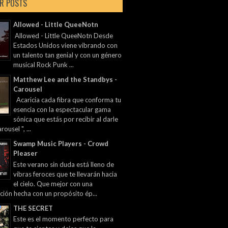
R POSTS
Allowed - Little QueeNotn
Allowed - Little QueeNotn Desde
Estados Unidos viene vibrando con
un talento tan genial y con un género
musical Rock Punk ...
Matthew Lee and the Standbys -
Carousel
Acaricia cada fibra que conforma tu
esencia con la espectacular gama
sónica que estás por recibir al darle
rousel ", ...
Swamp Music Players - Crowd
Pleaser
Este verano sin duda está lleno de
vibras feroces que te llevarán hacia
el cielo. Que mejor con una
ción hecha con un propósito ép...
THE SECRET
Este es el momento perfecto para