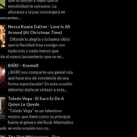
que te sientes y dejes que la
emotividad te consuma : La
añoranza y la paz convergerá en
pensamien...
Nessa Ruane Dalton - Love Is All
Around (At Christmas Time)
Difunde la alegría y la buena vibra
que la Navidad trae consigo con
nada más y nada menos que
 de el nuevo lanzamiento que se en...
BAÏKI – KosmoX
¡ BAÏKI nos comparte una genial rola
que hace eco de conciencia de una
forma espectacular! En esta ocasión
deberías darle un vistazo a esta...
Toledo Vega - El Saco Es De A
Quien Le Quede
“Toledo Vega” es un talentoso
músico que tiene como su principal
fuerte el género del Rock Alternativo
unk, en esta ocasión nos co...