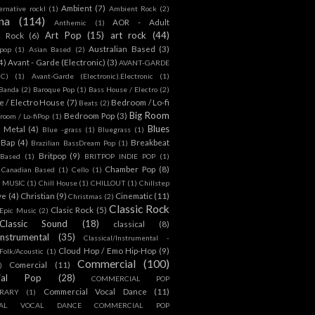
Ambient
(7)
ternative rockl
(1)
Ambient Rock
(2)
na
(114)
AOR - Adult
Anthemic
(1)
Art Pop
(15)
art rock
(44)
d Rock
(6)
Australian Based
(3)
 pop
(1)
Asian Based
(2)
4)
Avant - Garde (Electronic)
(3)
AVANT-GARDE
IC)
(1)
Avant-Garde (Electronic).Electronic
(1)
Banda
(2)
Baroque Pop
(1)
Bass House / Electro
(2)
 / Electro House
(7)
Bedroom / Lo-fi
Beats
(2)
Big Room
Bedroom Pop
(3)
room / Lo-fiPop
(1)
Blues
k Metal
(4)
Blue -grass
(1)
Bluegrass
(1)
Bap
(4)
Breakbeat
Brazilian BassDream Pop
(1)
Britpop
(9)
 Based
(1)
BRITPOP INDIE POP
(1)
Chamber Pop
(8)
Canadian Based
(1)
Cello
(1)
S MUSIC
(1)
Chill House
(1)
CHILLOUT
(1)
Chillstep
ve
(4)
Christian
(9)
Cinematic
(11)
Christmas
(2)
Classic Rock
Clasic Rock
(5)
 Epic Music
(2)
Classic Sound
(18)
classical
(8)
Instrumental
(35)
Classical/Instrumental -
Cloud Hop / Emo Hip-Hop
(9)
 Folk/Acoustic
(1)
Commercial
(100)
Comercial
(11)
)
ial Pop
(28)
COMMERCIAL POP
Commercial Vocal Dance
(11)
RARY
(1)
IAL VOCAL DANCE COMMERCIAL POP