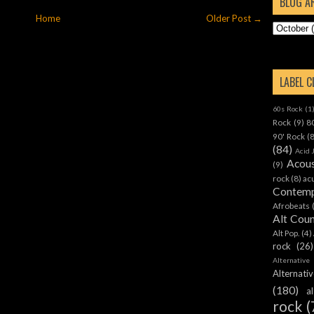
BLOG A
Home
Older Post →
LABEL 
60s Rock
(1
Rock
(9)
8
90' Rock
(
(84)
Acid 
Acous
(9)
rock
(8)
ac
Contemp
Afrobeats
Alt Cou
Alt Pop.
(4)
rock
(26)
Alternative
Alternat
(180)
a
rock
(