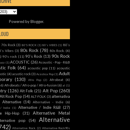
RCHIVE
Powered by
Blogger
.
CLOUD
70s Rock
(3)
80´s
)
80'S ROCK
(1)
80's VIBES
(1)
80s Rock
(78)
0´s Vibes
(3)
80s Rock.
(4)
90s Rock
90´s Rock
(13)
8)
90's rock
(11)
ACOUSTIC
(26)
Acoustic - Pop - R&B
Jazz
(1)
tic Folk
(64)
acoustic pop
(11)
acoustic
Adult
ustic
(4)
acustic rock
(3)
Acústica Pop
(1)
orary
(130)
Afrobeat
(4)
Afro Pop
(2)
(6)
Afrobeats / Afro-pop / Afro-fusion
(6)
al
(1)
ntry
(126)
Alt Pop
(260)
Alt Folk
(21)
Alt Rock Pop
(54)
alternativa
ALT-FOLK
(3)
Alternative
(14)
Alternative - Indie
(6)
Alternative / Indie R&B
(27)
 / Indie
(1)
Alternative Metal
ive Hip-Hop
(31)
Alternative
lternative pop
(54)
742)
Alternative Rock.
(2)
Alternative Rock90s