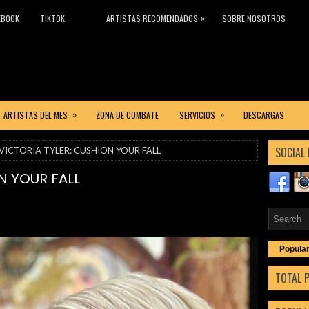
»
EBOOK
TIKTOK
ARTISTAS RECOMENDADOS
SOBRE NOSOTROS
»
»
ARTISTAS DEL MES
ZONA DE COMBATE
SERVICIOS
DESCARGAS
SOCIAL 
 VICTORIA TYLER: CUSHION YOUR FALL
N YOUR FALL
Popula
TOTAL 