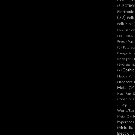
(ELECTRO
Electronic
(72)
Folk
Folk Punk
Folk Tradici
Pop - Rock/
French Pop
(
(3)
Futureb
Garage Rock
(Schlager)
(
(6)
Global B
Gothic
(7)
Happy Pun
Hardcore
Metal
(14
Hop Rap
(
Conscious
- Pop - R
World/Spir
H
Metal
(2)
hyperpop
(
(Melodic
Electronic