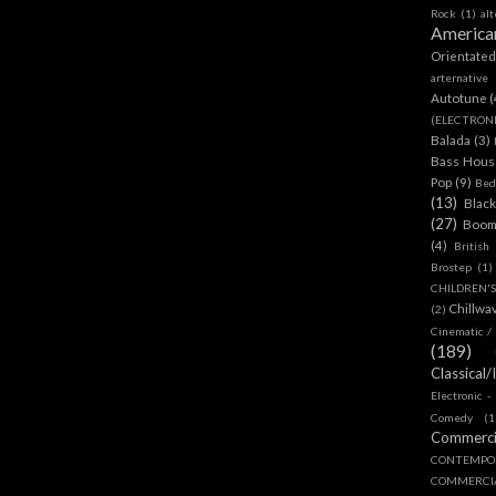
Rock
(1)
al
America
Orientate
arternative
Autotune
(
(ELECTRON
Balada
(3)
Bass House
Pop
(9)
Bed
(13)
Blac
(27)
Boom
(4)
British
Brostep
(1)
CHILDREN'
Chillwa
(2)
Cinematic /
(189)
Classical/
Electronic -
Comedy
(1
Commerc
CONTEMPO
COMMERC