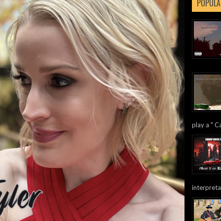
POPULA
play a " Ca
interpreta