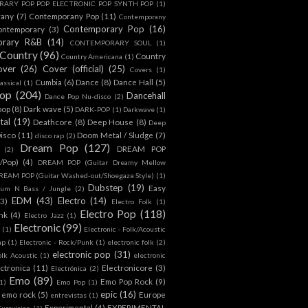
ARY POP POP ELECTRONIC POP SYNTH POP
(1)
rany
(7)
Contemporany Pop
(11)
Contemporany
Contemporary Pop
(16)
ontemporary
(3)
orary R&B
(14)
CONTEMPORARY SOUL
(1)
Country
(96)
Country
Country Americana
(1)
over
(26)
Cover (official)
(25)
Covers
(1)
Cumbia
(6)
Dance
(8)
Dance Hall
(5)
assical
(1)
Pop
(204)
Dancehall
Dance Pop Nu-disco
(2)
pop
(8)
Dark wave
(5)
DARK-POP
(1)
Darkwave
(1)
tal
(19)
Deathcore
(8)
Deep House
(8)
Deep
isco
(11)
Doom Metal / Sludge
(7)
disco rap
(2)
Dream Pop
(127)
DREAM POP
(2)
c/Pop)
(4)
DREAM POP (Guitar Dreamy Mellow
REAM POP (Guitar Washed-out/Shoegaze Style)
(1)
Dubstep
(19)
Easy
rum N Bass / Jungle
(2)
EDM
(43)
Electro
(14)
(3)
Electro Folk
(1)
Electro Pop
(118)
nk
(4)
Electro Jazz
(1)
Electronic
(99)
h
(1)
Electronic - Folk/Acoustic
ap
(1)
Electronic - Rock/Punk
(1)
electronic folk
(2)
electronic pop
(31)
olk Acoustic
(1)
electronic
ctronica
(11)
Electronicore
(3)
Electrónica
(2)
Emo
(89)
Emo Pop Rock
(9)
1)
Emo Pop
(1)
epic
(16)
emo rock
(5)
Europe
entrevistas
(1)
Experimental
(4)
EXPERIMENTAL
Eurovision
(1)