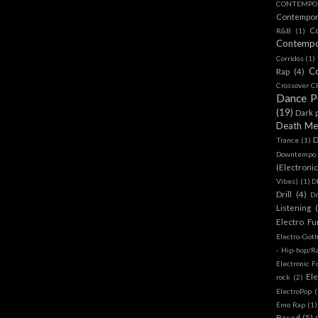
CONTEMPOR
Contempo
C
R&B
(1)
Contemp
Corridos
(1)
C
Rap
(4)
Crossover Cl
Dance 
(19)
Dark 
Death Me
D
Trance
(1)
Downtempo
(Electroni
Vibes)
(1)
D
Drill
(4)
D
Listening
Electro Fu
Electro-Got
- Hip-hop/R
Electronic F
Ele
rock
(2)
ElectroPop
(
Emo Rap
(1)
Based
(5)