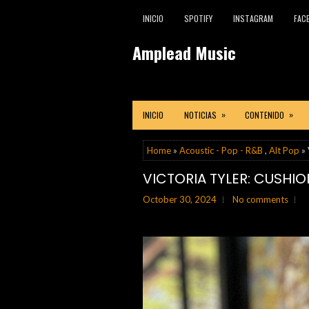
INICIO
SPOTIFY
INSTAGRAM
FAC
Amplead Music
»
»
INICIO
NOTICIAS
CONTENIDO
Home
»
Acoustic - Pop - R&B
,
Alt Pop
»
VICTORIA TYLER: CUSHIO
October 30, 2024
No comments