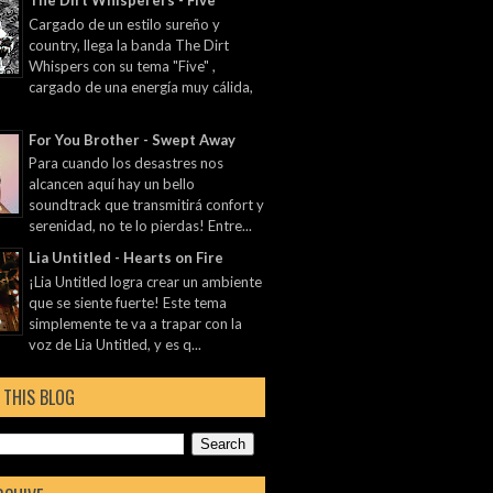
The Dirt Whisperers - Five
Cargado de un estilo sureño y
country, llega la banda The Dirt
Whispers con su tema "Five" ,
cargado de una energía muy cálida,
For You Brother - Swept Away
Para cuando los desastres nos
alcancen aquí hay un bello
soundtrack que transmitirá confort y
serenidad, no te lo pierdas! Entre...
Lia Untitled - Hearts on Fire
¡Lia Untitled logra crear un ambiente
que se siente fuerte! Este tema
simplemente te va a trapar con la
voz de Lia Untitled, y es q...
 THIS BLOG