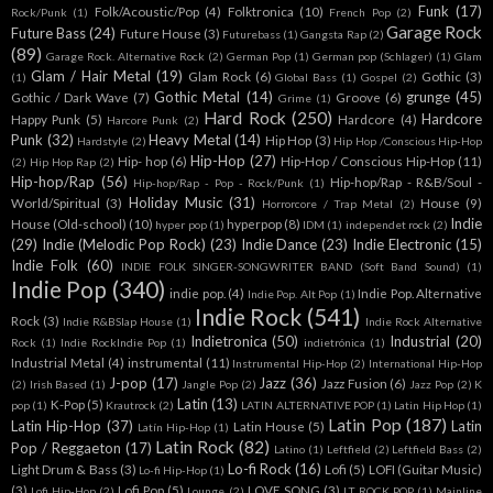
Funk
(17)
Folk/Acoustic/Pop
(4)
Folktronica
(10)
Rock/Punk
(1)
French Pop
(2)
Garage Rock
Future Bass
(24)
Future House
(3)
Futurebass
(1)
Gangsta Rap
(2)
(89)
Garage Rock. Alternative Rock
(2)
German Pop
(1)
German pop (Schlager)
(1)
Glam
Glam / Hair Metal
(19)
Glam Rock
(6)
Gothic
(3)
(1)
Global Bass
(1)
Gospel
(2)
Gothic Metal
(14)
grunge
(45)
Gothic / Dark Wave
(7)
Groove
(6)
Grime
(1)
Hard Rock
(250)
Hardcore
Happy Punk
(5)
Hardcore
(4)
Harcore Punk
(2)
Punk
(32)
Heavy Metal
(14)
Hip Hop
(3)
Hardstyle
(2)
Hip Hop /Conscious Hip-Hop
Hip-Hop
(27)
Hip- hop
(6)
Hip-Hop / Conscious Hip-Hop
(11)
(2)
Hip Hop Rap
(2)
Hip-hop/Rap
(56)
Hip-hop/Rap - R&B/Soul -
Hip-hop/Rap - Pop - Rock/Punk
(1)
Holiday Music
(31)
World/Spiritual
(3)
House
(9)
Horrorcore / Trap Metal
(2)
Indie
House (Old-school)
(10)
hyperpop
(8)
hyper pop
(1)
IDM
(1)
independet rock
(2)
(29)
Indie (Melodic Pop Rock)
(23)
Indie Dance
(23)
Indie Electronic
(15)
Indie Folk
(60)
INDIE FOLK SINGER-SONGWRITER BAND (Soft Band Sound)
(1)
Indie Pop
(340)
indie pop.
(4)
Indie Pop. Alternative
Indie Pop. Alt Pop
(1)
Indie Rock
(541)
Rock
(3)
Indie R&BSlap House
(1)
Indie Rock Alternative
Indietronica
(50)
Industrial
(20)
Rock
(1)
Indie RockIndie Pop
(1)
indietrónica
(1)
Industrial Metal
(4)
instrumental
(11)
Instrumental Hip-Hop
(2)
International Hip-Hop
J-pop
(17)
Jazz
(36)
Jazz Fusion
(6)
(2)
Irish Based
(1)
Jangle Pop
(2)
Jazz Pop
(2)
K
Latin
(13)
K-Pop
(5)
pop
(1)
Krautrock
(2)
LATIN ALTERNATIVE POP
(1)
Latin Hip Hop
(1)
Latin Pop
(187)
Latin Hip-Hop
(37)
Latin
Latin House
(5)
Latín Hip-Hop
(1)
Latin Rock
(82)
Pop / Reggaeton
(17)
Latino
(1)
Leftfield
(2)
Leftfield Bass
(2)
Lo-fi Rock
(16)
Light Drum & Bass
(3)
Lofi
(5)
LOFI (Guitar Music)
Lo-fi Hip-Hop
(1)
(3)
Lofi Pop
(5)
LOVE SONG
(3)
Lofi Hip-Hop
(2)
Lounge
(2)
LT ROCK POP
(1)
Mainline