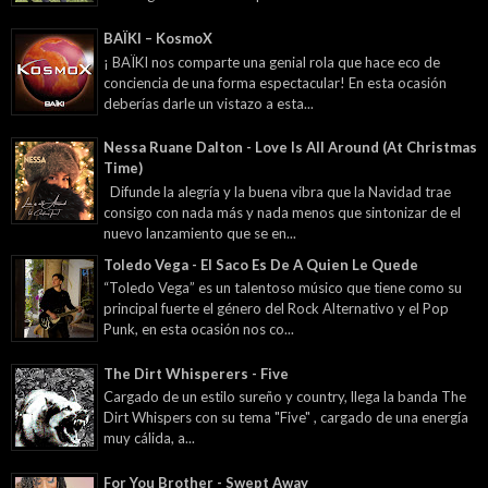
BAÏKI – KosmoX
¡ BAÏKI nos comparte una genial rola que hace eco de
conciencia de una forma espectacular! En esta ocasión
deberías darle un vistazo a esta...
Nessa Ruane Dalton - Love Is All Around (At Christmas
Time)
Difunde la alegría y la buena vibra que la Navidad trae
consigo con nada más y nada menos que sintonizar de el
nuevo lanzamiento que se en...
Toledo Vega - El Saco Es De A Quien Le Quede
“Toledo Vega” es un talentoso músico que tiene como su
principal fuerte el género del Rock Alternativo y el Pop
Punk, en esta ocasión nos co...
The Dirt Whisperers - Five
Cargado de un estilo sureño y country, llega la banda The
Dirt Whispers con su tema "Five" , cargado de una energía
muy cálida, a...
For You Brother - Swept Away