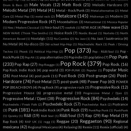
Male Vocals
(12)
Math Rock
(21)
Melodic Hardcore
(7)
Drum & Bass
(2)
Melodic Metal
(39)
Metal
(41)
Metal - Rock/Punk
(3)
Metal alternativo
(2)
Metal
Metalcore
(145)
Modern
(3)
Core
(2)
Metal Pop
(1)
metal rock
(2)
Midtempo
(2)
Modern Progressive Rock
(47)
Moombahton
(3)
Motivational
(1)
Música Popular
New wave
(52)
Neo-Soul
(7)
NEW AGE
(4)
(1)
Neo / Modern Classical
(1)
neofolk
(1)
Noise Rock
(7)
NEW WAVE (Think The Smiths)
(1)
Nordic Based
(1)
Norteño
(1)
North
Nostalgic
(11)
Nu Jazz / Jazztronica
(4)
American Based
(1)
Nu Cumbia
(2)
Nu Jazz
(1)
Nu Metal
(4)
Nu-disco
(3)
Old-school Hip-Hop
(1)
Pdychedelic Rock
(1)
Peak / Driving
Pop
(373)
Pop -
Techno
(1)
Phonk
(1)
Political Hip-Hop
(2)
Pop - R&B/Soul
(1)
Pop Punk
Rock/Punk
(3)
pop alternativo
(5)
Pop indie
(3)
pop latino
(7)
Pop Alt
(1)
Pop Rock
(379)
(233)
Pop Rap
(27)
Pop Rock.
(16)
Pop Reagge
(1)
Popular Music
Pop Rock. Indie Rock
(4)
pop world
(3)
POP-PUNK
(2)
Popular
(1)
Post-
(26)
Post Rock
(50)
Post-grunge
(26)
Post Metal
(4)
post punk
(11)
Hardcore
(74)
Post-Metal
(17)
post-punk
(48)
Power Pop
(60)
POWER
Progressive Rock
(12)
POP (BEACH BOYS
(4)
Prog Rock
(9)
progresive rock
(5)
Progressive House
(6)
progressive metal
(10)
Progressive Metal / Djen
(2)
Progressive Rock
(84)
Progressive Metal / Djent
(38)
Psychedelic
(14)
Psychedelic Rock
(57)
Psytrance
Psychedelic / Freak Folk
(2)
Psychedelyc Rock
(2)
Punk
(181)
Punk Rock
(19)
(3)
Punk Indie Rock
(4)
PunkPop Punk
(1)
PunkPunk
R&B
(19)
R&B/Soul
(57)
Rap
(29)
Rap Metal
(19)
(1)
Quieky
(1)
R&B Soul
(1)
Reggaeton
(90)
Reggae
(20)
Regional
Rap Rock
(4)
RAP UK
(1)
regg
(1)
mexicana
(42)
Regional Mexicano
(4)
Relaxing
(8)
Remix
(11)
Remix (official)
(4)