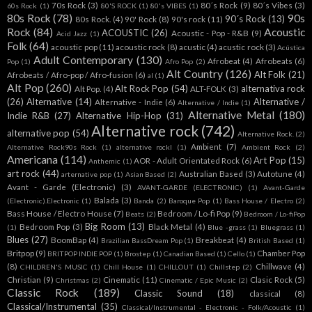
70s Rock
(3)
80´s Rock
(9)
80´s Vibes
(3)
60s Rock
(1)
80'S ROCK
(1)
80's VIBES
(1)
80s Rock
(78)
90s
90´s Rock
(13)
80s Rock.
(4)
90' Rock
(8)
90's rock
(11)
Rock
(84)
Acoustic
ACOUSTIC
(26)
Acoustic - Pop - R&B
(9)
Acid Jazz
(1)
Folk
(64)
acoustic pop
(11)
acoustic rock
(8)
acustic
(4)
acustic rock
(3)
Acústica
Adult Contemporary
(130)
Afrobeat
(4)
Afrobeats
(6)
Pop
(1)
Afro Pop
(2)
Alt Country
(126)
Alt Folk
(21)
Afrobeats / Afro-pop / Afro-fusion
(6)
al
(1)
Alt Pop
(260)
Alt Rock Pop
(54)
alternativa rock
Alt Pop.
(4)
ALT-FOLK
(3)
(26)
Alternative
(14)
Alternative /
Alternative - Indie
(6)
Alternative / Indie
(1)
Alternative Metal
(180)
Indie R&B
(27)
Alternative Hip-Hop
(31)
Alternative rock
(742)
alternative pop
(54)
Alternative Rock.
(2)
Ambient
(7)
Alternative Rock90s Rock
(1)
alternative rockl
(1)
Ambient Rock
(2)
Americana
(114)
Art Pop
(15)
AOR - Adult Orientated Rock
(6)
Anthemic
(1)
art rock
(44)
Australian Based
(3)
Autotune
(4)
arternative pop
(1)
Asian Based
(2)
Avant - Garde (Electronic)
(3)
AVANT-GARDE (ELECTRONIC)
(1)
Avant-Garde
Balada
(3)
(Electronic).Electronic
(1)
Banda
(2)
Baroque Pop
(1)
Bass House / Electro
(2)
Bass House / Electro House
(7)
Bedroom / Lo-fi Pop
(9)
Beats
(2)
Bedroom / Lo-fiPop
Big Room
(13)
Bedroom Pop
(3)
Black Metal
(4)
(1)
Blue -grass
(1)
Bluegrass
(1)
Blues
(27)
BoomBap
(4)
Breakbeat
(4)
Brazilian BassDream Pop
(1)
British Based
(1)
Britpop
(9)
Chamber Pop
BRITPOP INDIE POP
(1)
Brostep
(1)
Canadian Based
(1)
Cello
(1)
(8)
Chillwave
(4)
CHILDREN'S MUSIC
(1)
Chill House
(1)
CHILLOUT
(1)
Chillstep
(2)
Christian
(9)
Cinematic
(11)
Clasic Rock
(5)
Christmas
(2)
Cinematic / Epic Music
(2)
Classic Rock
(189)
Classic Sound
(18)
classical
(8)
Classical/Instrumental
(35)
Classical/Instrumental - Electronic - Folk/Acoustic
(1)