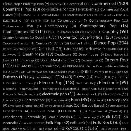
Commercial
(100)
Cloud Hop / Emo Hip-Hop
(9)
Comercial
(11)
Comedy
(1)
Commercial Pop
(28)
Commercial Vocal
COMMERCIAL POP CONTEMPORARY
(1)
Dance
(11)
COMMERCIAL VOCAL DANCE COMMERCIAL POP CONTEMPORARY POP POP
Contemporany
(7)
Contemporany Pop
(11)
ELECTRONIC POP SYNTH POP
(1)
Contemporary Pop
(16)
Contemporary
(3)
Contemporany R&B
(1)
Country
(96)
Contemporary R&B
(14)
CONTEMPORARY SOUL
(1)
Corridos
(1)
Cover
(26)
Cover (official)
(25)
Country Rap
(4)
Country Americana
(1)
Covers
(1)
Dance Pop
(204)
Cumbia
(6)
Dance
(8)
Dance Hall
(5)
Crossover Classical
(1)
Dancehall
(19)
Dark pop
(8)
Dark wave
(5)
Dance Pop Nu-disco
(2)
DARK-POP
(1)
Death Metal
(19)
Deathcore
(8)
Deep House
(8)
Darkwave
(1)
Deep Trance
(1)
Dream Pop
Disco
(11)
Doom Metal / Sludge
(7)
disco rap
(2)
Downtempo
(2)
(127)
DREAM POP (Electronic/Pop)
(4)
DREAM POP (Guitar Dreamy Mellow Vibes)
Drill
(4)
(1)
DREAM POP (Guitar Washed-out/Shoegaze Style)
(1)
Drum N Bass / Jungle
(2)
Dubstep
(19)
EDM
(43)
Electro
(14)
Easy Listening
(3)
Electro
Electro Folk
(1)
Electro Pop
(118)
Electronic
(99)
Funk
(4)
Electro Jazz
(1)
Electro-Goth
(1)
Electronic - Folk/Acoustic - Hip-hop/Rap
(1)
Electronic - Rock/Punk
(1)
electronic folk
(2)
electronic pop
(31)
Electronica
(11)
Electronic Folk Acoustic
(1)
electronic rock
(2)
Emo
(89)
Electronicore
(3)
Emo Pop Rock
Electrónica
(2)
ElectroPop
(1)
Emo Pop
(1)
epic
(16)
(9)
emo rock
(5)
Europe Based
(5)
Emo Rap
(1)
entrevistas
(1)
Eurovision
(1)
Experimental
(4)
EXPERIMENTAL (ELECTRONIC)
(3)
Experimental (General)
(1)
Folk
(72)
Experimental Electronic
(8)
Female Vocals
(6)
Folk
Flamenco pop
(1)
Folk Rock
(85)
Folk Pop
(52)
Acoustic
(9)
Folk Punk
(11)
Folk Acústica
(2)
Folk
Folk/Acoustic
(145)
Rock. Americana
(1)
Folk Tradicional
(2)
Folk/Acoustic - Pop -