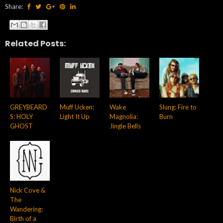
Share:
Related Posts:
GREYBEARD
Muff Ucken:
Wake
Slung: Fire to
S: HOLY
Light It Up
Magnolia:
Burn
GHOST
Jingle Bells
Nick Cove &
The
Wandering:
Birth of a