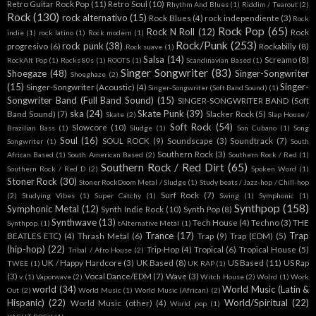
Retro Guitar Rock Pop
(11)
Retro Soul
(10)
Rhythm And Blues
(1)
Riddim / Tearout
(2)
Rock
(130)
rock alternativo
(15)
Rock Blues
(4)
rock independiente
(3)
Rock
Rock Pop
(65)
Rock N Roll
(12)
Rock
indie
(1)
rock latino
(1)
Rock modern
(1)
Rock/Punk
(253)
rock punk
(38)
progresivo
(6)
Rockabilly
(8)
Rock suave
(1)
Salsa
(14)
Screamo
(8)
RockAlt Pop
(1)
Rocks 80s
(1)
ROOTS
(1)
Scandinavian Based
(1)
Singer Songwriter
(83)
Shoegaze
(48)
Singer-Songwriter
Shoeghaze
(2)
(15)
Singer-
Singer-Songwriter (Acoustic)
(4)
Singer-Songwriter (Soft Band Sound)
(1)
Songwriter Band (Full Band Sound)
(15)
SINGER-SONGWRITER BAND (Soft
ska
(24)
Skate Punk
(39)
Band Sound)
(7)
Slacker Rock
(5)
Skate
(2)
Slap House /
Soft Rock
(54)
Slowcore
(10)
Brazilian Bass
(1)
Sludge
(1)
Son Cubano
(1)
Song
Soul
(16)
SOUL ROCK
(9)
Soundscape
(3)
Soundtrack
(7)
Songwriter
(1)
South
Southern Rock
(3)
African Based
(1)
South American Based
(2)
Southern Rock / Red
(1)
Southern Rock / Red Dirt
(65)
Southern Rock / Red D
(2)
Spoken Word
(1)
Stoner Rock
(30)
Stoner RockDoom Metal / Sludge
(1)
Study beats / Jazz-hop / Chill-hop
Surf Rock
(7)
(2)
Studying Vibes
(1)
Super Catchy
(1)
Swing
(1)
Symphonic
(1)
Synthpop
(158)
Symphonic Metal
(12)
Synth Indie Rock
(10)
Synth Pop
(8)
Synthwave
(13)
Tech House
(4)
Techno
(3)
THE
Synthpop.
(1)
tAlternative Metal
(1)
Trance
(17)
Trap
BEATLES ETC)
(4)
Thrash Metal
(6)
Trap
(9)
Trap (EDM)
(5)
(hip-hop)
(22)
Trip-Hop
(4)
Tropical
(6)
Tropical House
(5)
Tribal / Afro House
(2)
UK / Happy Hardcore
(3)
UK Based
(8)
US Based
(11)
US Rap
TWEE
(1)
UK RAP
(1)
(3)
Vocal Dance/EDM
(7)
Wave
(3)
v
(1)
Vaporwave
(2)
Witch House
(2)
Wolrd
(1)
Work
world
(34)
World Music (Latin &
Out
(2)
World Music
(1)
World Music (African)
(2)
Hispanic)
(22)
World/Spiritual
(22)
World Music (other)
(4)
World pop
(1)