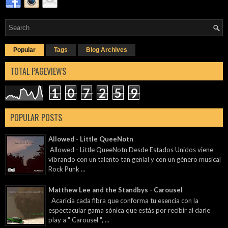
Popular
Tags
Blog Archives
TOTAL PAGEVIEWS
1
0
7
2
5
9
POPULAR POSTS
Allowed - Little QueeNotn
Allowed - Little QueeNotn Desde Estados Unidos viene
vibrando con un talento tan genial y con un género musical
Rock Punk ...
Matthew Lee and the Standbys - Carousel
Acaricia cada fibra que conforma tu esencia con la
espectacular gama sónica que estás por recibir al darle
play a " Carousel ", ...