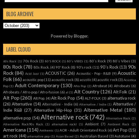
BLOG ARCHIVE
Powered by
Blogger
.
LABEL CLOUD
70s Rock
(3)
80´s Rock
(9)
80´s Vibes
(3)
60s Rock
(1)
80'S ROCK
(1)
80's VIBES
(1)
80s Rock
(78)
90s
90´s Rock
(13)
80s Rock.
(4)
90' Rock
(8)
90's rock
(11)
Rock
(84)
Acoustic
ACOUSTIC
(26)
Acoustic - Pop - R&B
(9)
Acid Jazz
(1)
Folk
(66)
acoustic pop
(11)
acoustic rock
(8)
acustic
(4)
acustic rock
(3)
Acústica
Adult Contemporary
(130)
Afrobeat
(4)
Afrobeats
(6)
Pop
(1)
Afro Pop
(2)
Alt Country
(126)
Alt Folk
(21)
Afrobeats / Afro-pop / Afro-fusion
(6)
al
(1)
Alt Pop
(260)
Alt Rock Pop
(54)
alternativa rock
Alt Pop.
(4)
ALT-FOLK
(3)
(26)
Alternative
(14)
Alternative /
Alternative - Indie
(6)
Alternative / Indie
(1)
Alternative Metal
(180)
Indie R&B
(27)
Alternative Hip-Hop
(31)
Alternative rock
(742)
alternative pop
(54)
Alternative Rock.
(2)
Ambient
(7)
Alternative Rock90s Rock
(1)
alternative rockl
(1)
Ambient Rock
(2)
Americana
(114)
Art Pop
(15)
AOR - Adult Orientated Rock
(6)
Anthemic
(1)
art rock
(44)
Australian Based
(3)
Autotune
(4)
arternative pop
(1)
Asian Based
(2)