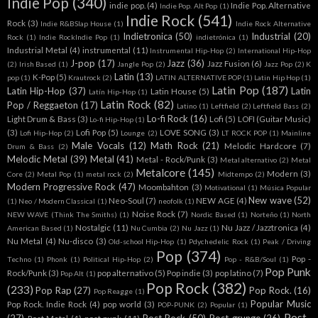
Indie Pop
(340)
indie pop.
(4)
Indie Pop. Alternative
Indie Pop. Alt Pop
(1)
Indie Rock
(541)
Rock
(3)
Indie R&BSlap House
(1)
Indie Rock Alternative
Indietronica
(50)
Industrial
(20)
Rock
(1)
Indie RockIndie Pop
(1)
indietrónica
(1)
Industrial Metal
(4)
instrumental
(11)
Instrumental Hip-Hop
(2)
International Hip-Hop
J-pop
(17)
Jazz
(36)
Jazz Fusion
(6)
(2)
Irish Based
(1)
Jangle Pop
(2)
Jazz Pop
(2)
K
Latin
(13)
K-Pop
(5)
pop
(1)
Krautrock
(2)
LATIN ALTERNATIVE POP
(1)
Latin Hip Hop
(1)
Latin Pop
(187)
Latin Hip-Hop
(37)
Latin
Latin House
(5)
Latín Hip-Hop
(1)
Latin Rock
(82)
Pop / Reggaeton
(17)
Latino
(1)
Leftfield
(2)
Leftfield Bass
(2)
Lo-fi Rock
(16)
Light Drum & Bass
(3)
Lofi
(5)
LOFI (Guitar Music)
Lo-fi Hip-Hop
(1)
(3)
Lofi Pop
(5)
LOVE SONG
(3)
Lofi Hip-Hop
(2)
Lounge
(2)
LT ROCK POP
(1)
Mainline
Male Vocals
(12)
Math Rock
(21)
Melodic Hardcore
(7)
Drum & Bass
(2)
Melodic Metal
(39)
Metal
(41)
Metal - Rock/Punk
(3)
Metal alternativo
(2)
Metal
Metalcore
(145)
Modern
(3)
Core
(2)
Metal Pop
(1)
metal rock
(2)
Midtempo
(2)
Modern Progressive Rock
(47)
Moombahton
(3)
Motivational
(1)
Música Popular
New wave
(52)
Neo-Soul
(7)
NEW AGE
(4)
(1)
Neo / Modern Classical
(1)
neofolk
(1)
Noise Rock
(7)
NEW WAVE (Think The Smiths)
(1)
Nordic Based
(1)
Norteño
(1)
North
Nostalgic
(11)
Nu Jazz / Jazztronica
(4)
American Based
(1)
Nu Cumbia
(2)
Nu Jazz
(1)
Nu Metal
(4)
Nu-disco
(3)
Old-school Hip-Hop
(1)
Pdychedelic Rock
(1)
Peak / Driving
Pop
(374)
Pop -
Techno
(1)
Phonk
(1)
Political Hip-Hop
(2)
Pop - R&B/Soul
(1)
Pop Punk
Rock/Punk
(3)
pop alternativo
(5)
Pop indie
(3)
pop latino
(7)
Pop Alt
(1)
Pop Rock
(382)
(233)
Pop Rap
(27)
Pop Rock.
(16)
Pop Reagge
(1)
Popular Music
Pop Rock. Indie Rock
(4)
pop world
(3)
POP-PUNK
(2)
Popular
(1)
Post-