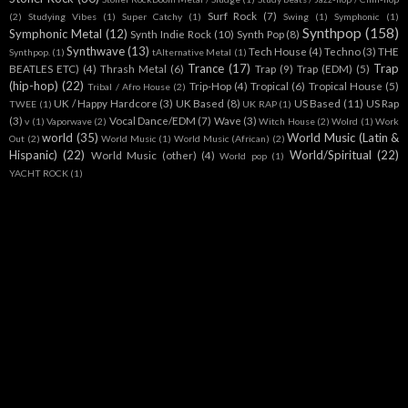
Surf Rock
(7)
(2)
Studying Vibes
(1)
Super Catchy
(1)
Swing
(1)
Symphonic
(1)
Synthpop
(158)
Symphonic Metal
(12)
Synth Indie Rock
(10)
Synth Pop
(8)
Synthwave
(13)
Tech House
(4)
Techno
(3)
THE
Synthpop.
(1)
tAlternative Metal
(1)
Trance
(17)
Trap
BEATLES ETC)
(4)
Thrash Metal
(6)
Trap
(9)
Trap (EDM)
(5)
(hip-hop)
(22)
Trip-Hop
(4)
Tropical
(6)
Tropical House
(5)
Tribal / Afro House
(2)
UK / Happy Hardcore
(3)
UK Based
(8)
US Based
(11)
US Rap
TWEE
(1)
UK RAP
(1)
(3)
Vocal Dance/EDM
(7)
Wave
(3)
v
(1)
Vaporwave
(2)
Witch House
(2)
Wolrd
(1)
Work
world
(35)
World Music (Latin &
Out
(2)
World Music
(1)
World Music (African)
(2)
Hispanic)
(22)
World/Spiritual
(22)
World Music (other)
(4)
World pop
(1)
YACHT ROCK
(1)