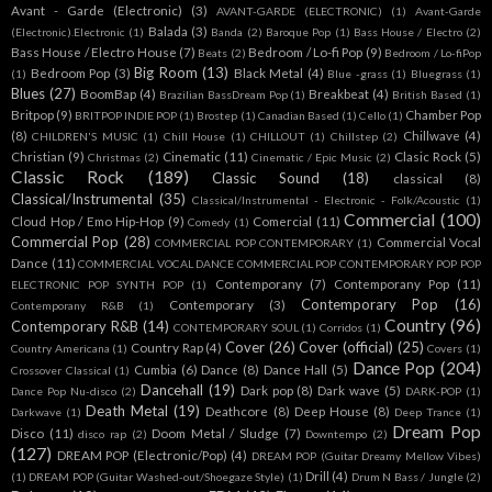
Avant - Garde (Electronic)
(3)
AVANT-GARDE (ELECTRONIC)
(1)
Avant-Garde
Balada
(3)
(Electronic).Electronic
(1)
Banda
(2)
Baroque Pop
(1)
Bass House / Electro
(2)
Bass House / Electro House
(7)
Bedroom / Lo-fi Pop
(9)
Beats
(2)
Bedroom / Lo-fiPop
Big Room
(13)
Bedroom Pop
(3)
Black Metal
(4)
(1)
Blue -grass
(1)
Bluegrass
(1)
Blues
(27)
BoomBap
(4)
Breakbeat
(4)
Brazilian BassDream Pop
(1)
British Based
(1)
Britpop
(9)
Chamber Pop
BRITPOP INDIE POP
(1)
Brostep
(1)
Canadian Based
(1)
Cello
(1)
(8)
Chillwave
(4)
CHILDREN'S MUSIC
(1)
Chill House
(1)
CHILLOUT
(1)
Chillstep
(2)
Christian
(9)
Cinematic
(11)
Clasic Rock
(5)
Christmas
(2)
Cinematic / Epic Music
(2)
Classic Rock
(189)
Classic Sound
(18)
classical
(8)
Classical/Instrumental
(35)
Classical/Instrumental - Electronic - Folk/Acoustic
(1)
Commercial
(100)
Cloud Hop / Emo Hip-Hop
(9)
Comercial
(11)
Comedy
(1)
Commercial Pop
(28)
Commercial Vocal
COMMERCIAL POP CONTEMPORARY
(1)
Dance
(11)
COMMERCIAL VOCAL DANCE COMMERCIAL POP CONTEMPORARY POP POP
Contemporany
(7)
Contemporany Pop
(11)
ELECTRONIC POP SYNTH POP
(1)
Contemporary Pop
(16)
Contemporary
(3)
Contemporany R&B
(1)
Country
(96)
Contemporary R&B
(14)
CONTEMPORARY SOUL
(1)
Corridos
(1)
Cover
(26)
Cover (official)
(25)
Country Rap
(4)
Country Americana
(1)
Covers
(1)
Dance Pop
(204)
Cumbia
(6)
Dance
(8)
Dance Hall
(5)
Crossover Classical
(1)
Dancehall
(19)
Dark pop
(8)
Dark wave
(5)
Dance Pop Nu-disco
(2)
DARK-POP
(1)
Death Metal
(19)
Deathcore
(8)
Deep House
(8)
Darkwave
(1)
Deep Trance
(1)
Dream Pop
Disco
(11)
Doom Metal / Sludge
(7)
disco rap
(2)
Downtempo
(2)
(127)
DREAM POP (Electronic/Pop)
(4)
DREAM POP (Guitar Dreamy Mellow Vibes)
Drill
(4)
(1)
DREAM POP (Guitar Washed-out/Shoegaze Style)
(1)
Drum N Bass / Jungle
(2)