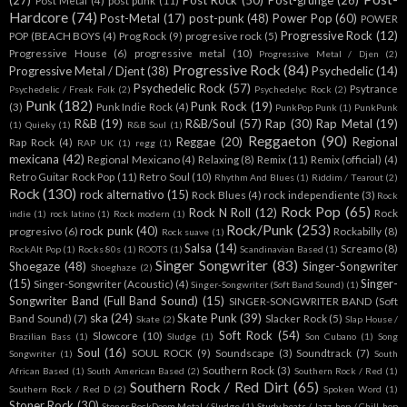
(27)
Post Rock
(50)
Post-grunge
(26)
Post Metal
(4)
post punk
(11)
Hardcore
(74)
Post-Metal
(17)
post-punk
(48)
Power Pop
(60)
POWER
Progressive Rock
(12)
POP (BEACH BOYS
(4)
Prog Rock
(9)
progresive rock
(5)
Progressive House
(6)
progressive metal
(10)
Progressive Metal / Djen
(2)
Progressive Rock
(84)
Progressive Metal / Djent
(38)
Psychedelic
(14)
Psychedelic Rock
(57)
Psytrance
Psychedelic / Freak Folk
(2)
Psychedelyc Rock
(2)
Punk
(182)
Punk Rock
(19)
(3)
Punk Indie Rock
(4)
PunkPop Punk
(1)
PunkPunk
R&B
(19)
R&B/Soul
(57)
Rap
(30)
Rap Metal
(19)
(1)
Quieky
(1)
R&B Soul
(1)
Reggaeton
(90)
Reggae
(20)
Regional
Rap Rock
(4)
RAP UK
(1)
regg
(1)
mexicana
(42)
Regional Mexicano
(4)
Relaxing
(8)
Remix
(11)
Remix (official)
(4)
Retro Guitar Rock Pop
(11)
Retro Soul
(10)
Rhythm And Blues
(1)
Riddim / Tearout
(2)
Rock
(130)
rock alternativo
(15)
Rock Blues
(4)
rock independiente
(3)
Rock
Rock Pop
(65)
Rock N Roll
(12)
Rock
indie
(1)
rock latino
(1)
Rock modern
(1)
Rock/Punk
(253)
rock punk
(40)
progresivo
(6)
Rockabilly
(8)
Rock suave
(1)
Salsa
(14)
Screamo
(8)
RockAlt Pop
(1)
Rocks 80s
(1)
ROOTS
(1)
Scandinavian Based
(1)
Singer Songwriter
(83)
Shoegaze
(48)
Singer-Songwriter
Shoeghaze
(2)
(15)
Singer-
Singer-Songwriter (Acoustic)
(4)
Singer-Songwriter (Soft Band Sound)
(1)
Songwriter Band (Full Band Sound)
(15)
SINGER-SONGWRITER BAND (Soft
ska
(24)
Skate Punk
(39)
Band Sound)
(7)
Slacker Rock
(5)
Skate
(2)
Slap House /
Soft Rock
(54)
Slowcore
(10)
Brazilian Bass
(1)
Sludge
(1)
Son Cubano
(1)
Song
Soul
(16)
SOUL ROCK
(9)
Soundscape
(3)
Soundtrack
(7)
Songwriter
(1)
South
Southern Rock
(3)
African Based
(1)
South American Based
(2)
Southern Rock / Red
(1)
Southern Rock / Red Dirt
(65)
Southern Rock / Red D
(2)
Spoken Word
(1)
Stoner Rock
(30)
Stoner RockDoom Metal / Sludge
(1)
Study beats / Jazz-hop / Chill-hop