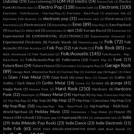
Dubstep
(19)
EDM
(43)
Electro
(14)
Easy Listening
(3)
Electro
Electro Folk
(1)
Electro Pop
(118)
Electronic
(100)
Funk
(4)
Electro Jazz
(1)
Electro-Goth
(1)
Electronic - Folk/Acoustic - Hip-hop/Rap
(1)
Electronic - Rock/Punk
(1)
electronic folk
(2)
electronic pop
(31)
Electronica
(11)
Electronic Folk Acoustic
(1)
electronic rock
(2)
Emo
(89)
Electronicore
(3)
Emo Pop Rock
Electrónica
(2)
ElectroPop
(1)
Emo Pop
(1)
epic
(16)
(9)
emo rock
(5)
Europe Based
(5)
Emo Rap
(1)
entrevistas
(1)
Eurovision
(1)
Experimental
(4)
EXPERIMENTAL (ELECTRONIC)
(3)
Experimental (General)
(1)
Folk
(72)
Experimental Electronic
(8)
Female Vocals
(6)
Folk
Flamenco pop
(1)
Folk Rock
(85)
Folk Pop
(52)
Acoustic
(9)
Folk Punk
(11)
Folk Acústica
(2)
Folk
Folk/Acoustic
(145)
Rock. Americana
(1)
Folk Tradicional
(2)
Folk/Acoustic - Pop -
Funk
(17)
Folk/Acoustic/Pop
(4)
Folktronica
(10)
Rock/Punk
(1)
French Pop
(2)
Garage Rock
Future Bass
(24)
Future House
(3)
Futurebass
(1)
Gangsta Rap
(2)
(89)
Garage Rock. Alternative Rock
(2)
German Pop
(1)
German pop (Schlager)
(1)
Glam
Glam / Hair Metal
(19)
Glam Rock
(6)
Gothic
(3)
(1)
Global Bass
(1)
Gospel
(2)
Gothic Metal
(14)
grunge
(45)
Gothic / Dark Wave
(7)
Groove
(6)
Grime
(1)
Hard Rock
(250)
Hardcore
Happy Punk
(5)
Hardcore
(4)
Harcore Punk
(2)
Punk
(32)
Heavy Metal
(14)
Hip Hop
(4)
Hardstyle
(2)
Hip Hop /Conscious Hip-Hop
Hip-Hop
(27)
Hip- hop
(6)
Hip-Hop / Conscious Hip-Hop
(11)
(2)
Hip Hop Rap
(2)
Hip-hop/Rap
(56)
Hip-hop/Rap - R&B/Soul -
Hip-hop/Rap - Pop - Rock/Punk
(1)
Holiday Music
(31)
World/Spiritual
(3)
House
(9)
Horrorcore / Trap Metal
(2)
Indie
House (Old-school)
(10)
hyperpop
(8)
hyper pop
(1)
IDM
(1)
independet rock
(2)
(29)
Indie (Melodic Pop Rock)
(23)
Indie Dance
(23)
Indie Electronic
(15)
Indie Folk
(60)
INDIE FOLK SINGER-SONGWRITER BAND (Soft Band Sound)
(1)