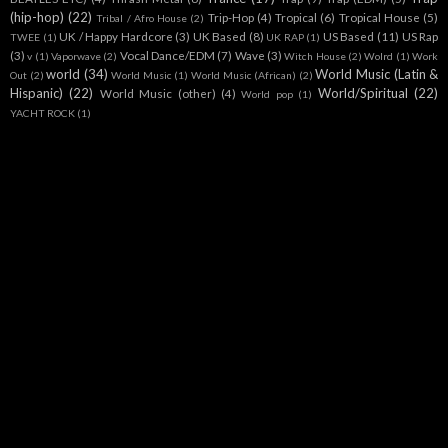
(hip-hop)
(22)
Trip-Hop
(4)
Tropical
(6)
Tropical House
(5)
Tribal / Afro House
(2)
UK / Happy Hardcore
(3)
UK Based
(8)
US Based
(11)
US Rap
TWEE
(1)
UK RAP
(1)
(3)
Vocal Dance/EDM
(7)
Wave
(3)
v
(1)
Vaporwave
(2)
Witch House
(2)
Wolrd
(1)
Work
world
(34)
World Music (Latin &
Out
(2)
World Music
(1)
World Music (African)
(2)
Hispanic)
(22)
World/Spiritual
(22)
World Music (other)
(4)
World pop
(1)
YACHT ROCK
(1)