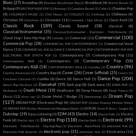
Blues
(27)
BoomBap
(4)
Breakbeat
(4)
Brazilian BassDream Pop
(1)
British Based
(1)
Britpop
(9)
Chamber Pop
BRITPOP INDIE POP
(1)
Brostep
(1)
Canadian Based
(1)
Cello
(1)
(8)
Chillwave
(4)
CHILDREN'S MUSIC
(1)
Chill House
(1)
CHILLOUT
(1)
Chillstep
(2)
Christian
(9)
Cinematic
(11)
Clasic Rock
(5)
Christmas
(2)
Cinematic / Epic Music
(2)
Classic Rock
(189)
Classic Sound
(18)
classical
(8)
Classical/Instrumental
(35)
Classical/Instrumental - Electronic - Folk/Acoustic
(1)
Commercial
(100)
Cloud Hop / Emo Hip-Hop
(9)
Comercial
(11)
Comedy
(1)
Commercial Pop
(28)
Commercial Vocal
COMMERCIAL POP CONTEMPORARY
(1)
Dance
(11)
COMMERCIAL VOCAL DANCE COMMERCIAL POP CONTEMPORARY POP POP
Contemporany
(7)
Contemporany Pop
(11)
ELECTRONIC POP SYNTH POP
(1)
Contemporary Pop
(16)
Contemporary
(3)
Contemporany R&B
(1)
Country
(96)
Contemporary R&B
(14)
CONTEMPORARY SOUL
(1)
Corridos
(1)
Cover
(26)
Cover (official)
(25)
Country Rap
(4)
Country Americana
(1)
Covers
(1)
Dance Pop
(204)
Cumbia
(6)
Dance
(8)
Dance Hall
(5)
Crossover Classical
(1)
Dancehall
(19)
Dark pop
(8)
Dark wave
(5)
Dance Pop Nu-disco
(2)
DARK-POP
(1)
Death Metal
(19)
Deathcore
(8)
Deep House
(8)
Darkwave
(1)
Deep Trance
(1)
Dream Pop
Disco
(11)
Doom Metal / Sludge
(7)
disco rap
(2)
Downtempo
(2)
(127)
DREAM POP (Electronic/Pop)
(4)
DREAM POP (Guitar Dreamy Mellow Vibes)
Drill
(4)
(1)
DREAM POP (Guitar Washed-out/Shoegaze Style)
(1)
Drum N Bass / Jungle
(2)
Dubstep
(19)
EDM
(43)
Electro
(14)
Easy Listening
(3)
Electro
Electro Folk
(1)
Electro Pop
(118)
Electronic
(99)
Funk
(4)
Electro Jazz
(1)
Electro-Goth
(1)
Electronic - Folk/Acoustic - Hip-hop/Rap
(1)
Electronic - Rock/Punk
(1)
electronic folk
(2)
electronic pop
(31)
Electronica
(11)
Electronic Folk Acoustic
(1)
electronic rock
(2)