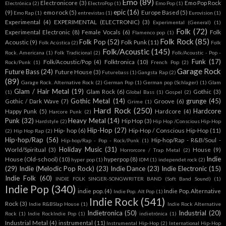
Emo
(89)
Electronicore
(3)
Emo Pop Rock
Electrónica
(2)
ElectroPop
(1)
Emo Pop
(1)
epic
(16)
(9)
emo rock
(5)
Europe Based
(5)
Emo Rap
(1)
entrevistas
(1)
Eurovision
(1)
Experimental
(4)
EXPERIMENTAL (ELECTRONIC)
(3)
Experimental (General)
(1)
Folk
(72)
Experimental Electronic
(8)
Female Vocals
(6)
Folk
Flamenco pop
(1)
Folk Rock
(85)
Folk Pop
(52)
Acoustic
(9)
Folk Punk
(11)
Folk Acústica
(2)
Folk
Folk/Acoustic
(145)
Rock. Americana
(1)
Folk Tradicional
(2)
Folk/Acoustic - Pop -
Funk
(17)
Folk/Acoustic/Pop
(4)
Folktronica
(10)
Rock/Punk
(1)
French Pop
(2)
Garage Rock
Future Bass
(24)
Future House
(3)
Futurebass
(1)
Gangsta Rap
(2)
(89)
Garage Rock. Alternative Rock
(2)
German Pop
(1)
German pop (Schlager)
(1)
Glam
Glam / Hair Metal
(19)
Glam Rock
(6)
Gothic
(3)
(1)
Global Bass
(1)
Gospel
(2)
Gothic Metal
(14)
grunge
(45)
Gothic / Dark Wave
(7)
Groove
(6)
Grime
(1)
Hard Rock
(250)
Hardcore
Happy Punk
(5)
Hardcore
(4)
Harcore Punk
(2)
Punk
(32)
Heavy Metal
(14)
Hip Hop
(3)
Hardstyle
(2)
Hip Hop /Conscious Hip-Hop
Hip-Hop
(27)
Hip- hop
(6)
Hip-Hop / Conscious Hip-Hop
(11)
(2)
Hip Hop Rap
(2)
Hip-hop/Rap
(56)
Hip-hop/Rap - R&B/Soul -
Hip-hop/Rap - Pop - Rock/Punk
(1)
Holiday Music
(31)
World/Spiritual
(3)
House
(9)
Horrorcore / Trap Metal
(2)
Indie
House (Old-school)
(10)
hyperpop
(8)
hyper pop
(1)
IDM
(1)
independet rock
(2)
(29)
Indie (Melodic Pop Rock)
(23)
Indie Dance
(23)
Indie Electronic
(15)
Indie Folk
(60)
INDIE FOLK SINGER-SONGWRITER BAND (Soft Band Sound)
(1)
Indie Pop
(340)
indie pop.
(4)
Indie Pop. Alternative
Indie Pop. Alt Pop
(1)
Indie Rock
(541)
Rock
(3)
Indie R&BSlap House
(1)
Indie Rock Alternative
Indietronica
(50)
Industrial
(20)
Rock
(1)
Indie RockIndie Pop
(1)
indietrónica
(1)
Industrial Metal
(4)
instrumental
(11)
Instrumental Hip-Hop
(2)
International Hip-Hop