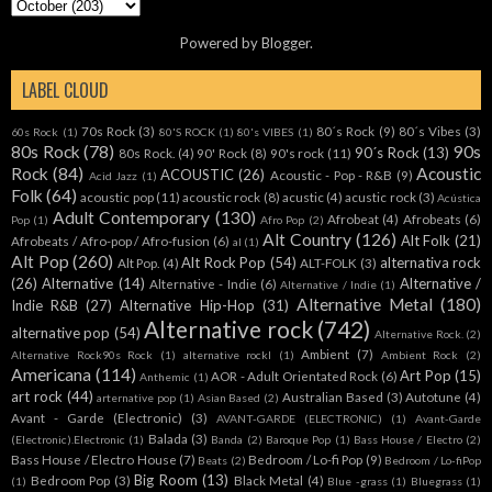
Powered by
Blogger
.
LABEL CLOUD
70s Rock
(3)
80´s Rock
(9)
80´s Vibes
(3)
60s Rock
(1)
80'S ROCK
(1)
80's VIBES
(1)
80s Rock
(78)
90s
90´s Rock
(13)
80s Rock.
(4)
90' Rock
(8)
90's rock
(11)
Rock
(84)
Acoustic
ACOUSTIC
(26)
Acoustic - Pop - R&B
(9)
Acid Jazz
(1)
Folk
(64)
acoustic pop
(11)
acoustic rock
(8)
acustic
(4)
acustic rock
(3)
Acústica
Adult Contemporary
(130)
Afrobeat
(4)
Afrobeats
(6)
Pop
(1)
Afro Pop
(2)
Alt Country
(126)
Alt Folk
(21)
Afrobeats / Afro-pop / Afro-fusion
(6)
al
(1)
Alt Pop
(260)
Alt Rock Pop
(54)
alternativa rock
Alt Pop.
(4)
ALT-FOLK
(3)
(26)
Alternative
(14)
Alternative /
Alternative - Indie
(6)
Alternative / Indie
(1)
Alternative Metal
(180)
Indie R&B
(27)
Alternative Hip-Hop
(31)
Alternative rock
(742)
alternative pop
(54)
Alternative Rock.
(2)
Ambient
(7)
Alternative Rock90s Rock
(1)
alternative rockl
(1)
Ambient Rock
(2)
Americana
(114)
Art Pop
(15)
AOR - Adult Orientated Rock
(6)
Anthemic
(1)
art rock
(44)
Australian Based
(3)
Autotune
(4)
arternative pop
(1)
Asian Based
(2)
Avant - Garde (Electronic)
(3)
AVANT-GARDE (ELECTRONIC)
(1)
Avant-Garde
Balada
(3)
(Electronic).Electronic
(1)
Banda
(2)
Baroque Pop
(1)
Bass House / Electro
(2)
Bass House / Electro House
(7)
Bedroom / Lo-fi Pop
(9)
Beats
(2)
Bedroom / Lo-fiPop
Big Room
(13)
Bedroom Pop
(3)
Black Metal
(4)
(1)
Blue -grass
(1)
Bluegrass
(1)