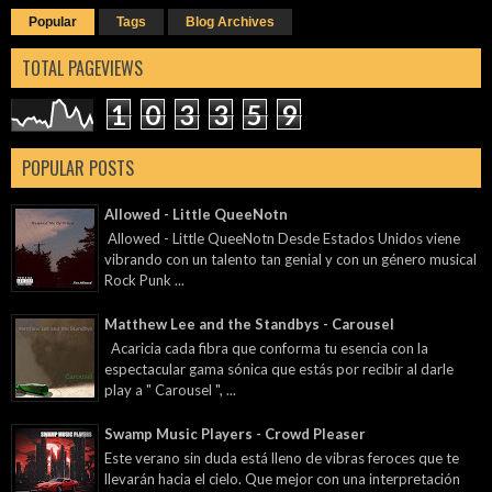
Popular
Tags
Blog Archives
TOTAL PAGEVIEWS
1
0
3
3
5
9
POPULAR POSTS
Allowed - Little QueeNotn
Allowed - Little QueeNotn Desde Estados Unidos viene
vibrando con un talento tan genial y con un género musical
Rock Punk ...
Matthew Lee and the Standbys - Carousel
Acaricia cada fibra que conforma tu esencia con la
espectacular gama sónica que estás por recibir al darle
play a " Carousel ", ...
Swamp Music Players - Crowd Pleaser
Este verano sin duda está lleno de vibras feroces que te
llevarán hacia el cielo. Que mejor con una interpretación