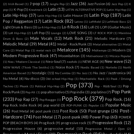
J-pop
(17)
Jazz
(36)
Jazz Fusion
(6)
(2)
Irish Based
(1)
Jangle Pop
(2)
Jazz Pop
(2)
K
Latin
(13)
K-Pop
(5)
pop
(1)
Krautrock
(2)
LATIN ALTERNATIVE POP
(1)
Latin Hip Hop
(1)
Latin Pop
(187)
Latin Hip-Hop
(37)
Latin
Latin House
(5)
Latín Hip-Hop
(1)
Latin Rock
(82)
Pop / Reggaeton
(17)
Latino
(1)
Leftfield
(2)
Leftfield Bass
(2)
Lo-fi Rock
(16)
Light Drum & Bass
(3)
Lofi
(5)
LOFI (Guitar Music)
Lo-fi Hip-Hop
(1)
(3)
Lofi Pop
(5)
LOVE SONG
(3)
Lofi Hip-Hop
(2)
Lounge
(2)
LT ROCK POP
(1)
Mainline
Male Vocals
(12)
Math Rock
(21)
Melodic Hardcore
(7)
Drum & Bass
(2)
Melodic Metal
(39)
Metal
(41)
Metal - Rock/Punk
(3)
Metal alternativo
(2)
Metal
Metalcore
(145)
Modern
(3)
Core
(2)
Metal Pop
(1)
metal rock
(2)
Midtempo
(2)
Modern Progressive Rock
(47)
Moombahton
(3)
Motivational
(1)
Música Popular
New wave
(52)
Neo-Soul
(7)
NEW AGE
(4)
(1)
Neo / Modern Classical
(1)
neofolk
(1)
Noise Rock
(7)
NEW WAVE (Think The Smiths)
(1)
Nordic Based
(1)
Norteño
(1)
North
Nostalgic
(11)
Nu Jazz / Jazztronica
(4)
American Based
(1)
Nu Cumbia
(2)
Nu Jazz
(1)
Nu Metal
(4)
Nu-disco
(3)
Old-school Hip-Hop
(1)
Pdychedelic Rock
(1)
Peak / Driving
Pop
(373)
Pop -
Techno
(1)
Phonk
(1)
Political Hip-Hop
(2)
Pop - R&B/Soul
(1)
Pop Punk
Rock/Punk
(3)
pop alternativo
(5)
Pop indie
(3)
pop latino
(7)
Pop Alt
(1)
Pop Rock
(379)
(233)
Pop Rap
(27)
Pop Rock.
(16)
Pop Reagge
(1)
Popular Music
Pop Rock. Indie Rock
(4)
pop world
(3)
POP-PUNK
(2)
Popular
(1)
Post-
(26)
Post Rock
(50)
Post-grunge
(26)
Post Metal
(4)
post punk
(11)
Hardcore
(74)
Post-Metal
(17)
post-punk
(48)
Power Pop
(60)
POWER
Progressive Rock
(12)
POP (BEACH BOYS
(4)
Prog Rock
(9)
progresive rock
(5)
Progressive House
(6)
progressive metal
(10)
Progressive Metal / Djen
(2)
Progressive Rock
(84)