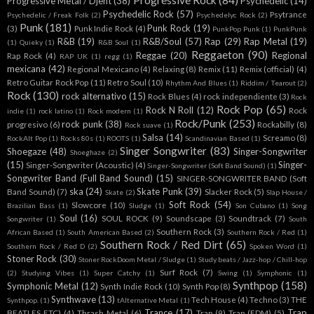
Progressive Metal / Djent
(38)
Psychedelic
(14)
Psychedelic Rock
(57)
Psytrance
Psychedelic / Freak Folk
(2)
Psychedelyc Rock
(2)
Punk
(181)
Punk Rock
(19)
(3)
Punk Indie Rock
(4)
PunkPop Punk
(1)
PunkPunk
R&B
(19)
R&B/Soul
(57)
Rap
(29)
Rap Metal
(19)
(1)
Quieky
(1)
R&B Soul
(1)
Reggaeton
(90)
Reggae
(20)
Regional
Rap Rock
(4)
RAP UK
(1)
regg
(1)
mexicana
(42)
Regional Mexicano
(4)
Relaxing
(8)
Remix
(11)
Remix (official)
(4)
Retro Guitar Rock Pop
(11)
Retro Soul
(10)
Rhythm And Blues
(1)
Riddim / Tearout
(2)
Rock
(130)
rock alternativo
(15)
Rock Blues
(4)
rock independiente
(3)
Rock
Rock Pop
(65)
Rock N Roll
(12)
Rock
indie
(1)
rock latino
(1)
Rock modern
(1)
Rock/Punk
(253)
rock punk
(38)
progresivo
(6)
Rockabilly
(8)
Rock suave
(1)
Salsa
(14)
Screamo
(8)
RockAlt Pop
(1)
Rocks 80s
(1)
ROOTS
(1)
Scandinavian Based
(1)
Singer Songwriter
(83)
Shoegaze
(48)
Singer-Songwriter
Shoeghaze
(2)
(15)
Singer-
Singer-Songwriter (Acoustic)
(4)
Singer-Songwriter (Soft Band Sound)
(1)
Songwriter Band (Full Band Sound)
(15)
SINGER-SONGWRITER BAND (Soft
ska
(24)
Skate Punk
(39)
Band Sound)
(7)
Slacker Rock
(5)
Skate
(2)
Slap House /
Soft Rock
(54)
Slowcore
(10)
Brazilian Bass
(1)
Sludge
(1)
Son Cubano
(1)
Song
Soul
(16)
SOUL ROCK
(9)
Soundscape
(3)
Soundtrack
(7)
Songwriter
(1)
South
Southern Rock
(3)
African Based
(1)
South American Based
(2)
Southern Rock / Red
(1)
Southern Rock / Red Dirt
(65)
Southern Rock / Red D
(2)
Spoken Word
(1)
Stoner Rock
(30)
Stoner RockDoom Metal / Sludge
(1)
Study beats / Jazz-hop / Chill-hop
Surf Rock
(7)
(2)
Studying Vibes
(1)
Super Catchy
(1)
Swing
(1)
Symphonic
(1)
Synthpop
(158)
Symphonic Metal
(12)
Synth Indie Rock
(10)
Synth Pop
(8)
Synthwave
(13)
Tech House
(4)
Techno
(3)
THE
Synthpop.
(1)
tAlternative Metal
(1)
Trance
(17)
Trap
BEATLES ETC)
(4)
Thrash Metal
(6)
Trap
(9)
Trap (EDM)
(5)