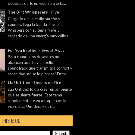
deberías darle un vistazo a esta...
The Dirt Whisperers - Five
Cargado de un estilo sureño y
country, llega la banda The Dirt
Whispers con su tema "Five" ,
cargado de una energía muy cálida,
For You Brother - Swept Away
Para cuando los desastres nos
alcancen aquí hay un bello
soundtrack que transmitirá confort y
serenidad, no te lo pierdas! Entre...
Lia Untitled - Hearts on Fire
¡Lia Untitled logra crear un ambiente
que se siente fuerte! Este tema
simplemente te va a trapar con la
voz de Lia Untitled, y es q...
 THIS BLOG