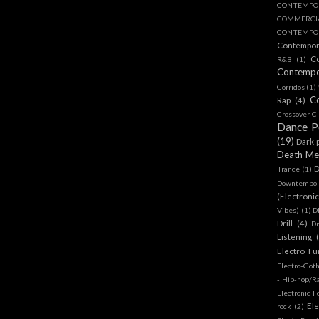
CONTEMPO
COMMERC
CONTEMPOR
Contempo
C
R&B
(1)
Contemp
Corridos
(1)
C
Rap
(4)
Crossover Cl
Dance 
(19)
Dark 
Death Me
D
Trance
(1)
Downtempo
(Electroni
Vibes)
(1)
D
Drill
(4)
D
Listening
Electro Fu
Electro-Got
- Hip-hop/R
Electronic F
Ele
rock
(2)