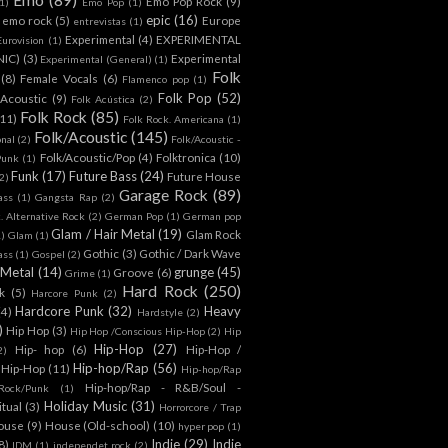
Emo Pop Rock
(9)
1)
Emo Pop
(1)
epic
(16)
emo rock
(5)
Europe
entrevistas
(1)
Experimental
(4)
EXPERIMENTAL
Eurovision
(1)
NIC)
(3)
Experimental
Experimental (General)
(1)
Folk
(8)
Female Vocals
(6)
Flamenco pop
(1)
Folk Pop
(52)
 Acoustic
(9)
Folk Acústica
(2)
Folk Rock
(85)
(11)
Folk Rock. Americana
(1)
Folk/Acoustic
(145)
onal
(2)
Folk/Acoustic -
Folk/Acoustic/Pop
(4)
Folktronica
(10)
Punk
(1)
Funk
(17)
Future Bass
(24)
Future House
2)
Garage Rock
(89)
ass
(1)
Gangsta Rap
(2)
. Alternative Rock
(2)
German Pop
(1)
German pop
Glam / Hair Metal
(19)
Glam Rock
1)
Glam
(1)
Gothic
(3)
Gothic / Dark Wave
ass
(1)
Gospel
(2)
 Metal
(14)
grunge
(45)
Groove
(6)
Grime
(1)
Hard Rock
(250)
k
(5)
Harcore Punk
(2)
Hardcore Punk
(32)
Heavy
(4)
Hardstyle
(2)
)
Hip Hop
(3)
Hip Hop /Conscious Hip-Hop
(2)
Hip
Hip-Hop
(27)
Hip- hop
(6)
Hip-Hop /
2)
Hip-hop/Rap
(56)
 Hip-Hop
(11)
Hip-hop/Rap
Hip-hop/Rap - R&B/Soul -
ock/Punk
(1)
Holiday Music
(31)
itual
(3)
Horrorcore / Trap
ouse
(9)
House (Old-school)
(10)
hyper pop
(1)
Indie
(29)
Indie
8)
IDM
(1)
independet rock
(2)