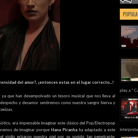
POPULA
tensidad del amor?, ¡entonces estas en el lugar correcto...!
play a " Ca
, ya que han desempolvado un tesoro musical que nos lleva al
de despecho y desamor sentiremos como nuestra sangre hierva y
enizas.
Gótico, era impensable imaginar este clásico del Pop/Electropop
interpreta
jaremos de imaginar porque
Hana Piranha
ha adaptado a este
el violín erizaron nuestra piel por su sonido tan penetrante,