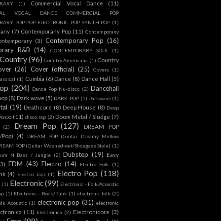
Commercial Vocal Dance
(11)
RARY
(1)
IAL VOCAL DANCE COMMERCIAL POP
ARY POP POP ELECTRONIC POP SYNTH POP
(1)
rany
(7)
Contemporany Pop
(11)
Contemporany
Contemporary Pop
(16)
ontemporary
(3)
orary R&B
(14)
CONTEMPORARY SOUL
(1)
Country
(96)
Country
Country Americana
(1)
over
(26)
Cover (official)
(25)
Covers
(1)
Cumbia
(6)
Dance
(8)
Dance Hall
(5)
assical
(1)
Pop
(204)
Dancehall
Dance Pop Nu-disco
(2)
pop
(8)
Dark wave
(5)
DARK-POP
(1)
Darkwave
(1)
tal
(19)
Deathcore
(8)
Deep House
(8)
Deep
isco
(11)
Doom Metal / Sludge
(7)
disco rap
(2)
Dream Pop
(127)
DREAM POP
(2)
c/Pop)
(4)
DREAM POP (Guitar Dreamy Mellow
REAM POP (Guitar Washed-out/Shoegaze Style)
(1)
Dubstep
(19)
Easy
rum N Bass / Jungle
(2)
EDM
(43)
Electro
(14)
(3)
Electro Folk
(1)
Electro Pop
(118)
nk
(4)
Electro Jazz
(1)
Electronic
(99)
h
(1)
Electronic - Folk/Acoustic
ap
(1)
Electronic - Rock/Punk
(1)
electronic folk
(2)
electronic pop
(31)
olk Acoustic
(1)
electronic
ctronica
(11)
Electronicore
(3)
Electrónica
(2)
Emo
(89)