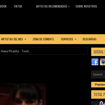
»
EBOOK
TIKTOK
ARTISTAS RECOMENDADOS
SOBRE NOSOTROS
»
»
ARTISTAS DEL MES
ZONA DE COMBATE
SERVICIOS
DESCARGAS
SOCIAL 
 Hana Piranha - Toxic
Popula
TOTAL 