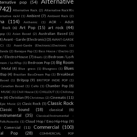
Alternative
lternative pop
(54)
742)
Alternative Rock.
(2)
Alternative Rock90s
Ambient
(7)
ternative rockl
(1)
Ambient Rock
(2)
na
(114)
AOR - Adult
Anthemic
(1)
Art Pop
(15)
art rock
(44)
d Rock
(6)
Australian Based
(3)
 pop
(1)
Asian Based
(2)
4)
Avant - Garde (Electronic)
(3)
AVANT-GARDE
IC)
(1)
Avant-Garde (Electronic).Electronic
(1)
Banda
(2)
Baroque Pop
(1)
Bass House / Electro
(2)
 / Electro House
(7)
Bedroom / Lo-fi
Beats
(2)
Big Room
Bedroom Pop
(3)
room / Lo-fiPop
(1)
Blues
k Metal
(4)
Blue -grass
(1)
Bluegrass
(1)
Bap
(4)
Breakbeat
Brazilian BassDream Pop
(1)
Britpop
(9)
 Based
(1)
BRITPOP INDIE POP
(1)
Chamber Pop
(8)
Canadian Based
(1)
Cello
(1)
S MUSIC
(1)
Chill House
(1)
CHILLOUT
(1)
Chillstep
ve
(4)
Christian
(9)
Cinematic
(11)
Christmas
(2)
Classic Rock
Clasic Rock
(5)
 Epic Music
(2)
Classic Sound
(18)
classical
(8)
Instrumental
(35)
Classical/Instrumental -
Cloud Hop / Emo Hip-Hop
(9)
 Folk/Acoustic
(1)
Commercial
(100)
Comercial
(11)
)
ial Pop
(28)
COMMERCIAL POP