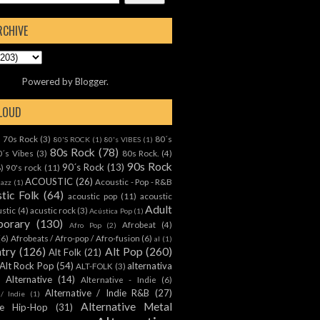
RCHIVE
Powered by
Blogger
.
CLOUD
70s Rock
(3)
80´s
)
80'S ROCK
(1)
80's VIBES
(1)
80s Rock
(78)
0´s Vibes
(3)
80s Rock.
(4)
90s Rock
90´s Rock
(13)
8)
90's rock
(11)
ACOUSTIC
(26)
Acoustic - Pop - R&B
Jazz
(1)
tic Folk
(64)
acoustic pop
(11)
acoustic
Adult
ustic
(4)
acustic rock
(3)
Acústica Pop
(1)
orary
(130)
Afrobeat
(4)
Afro Pop
(2)
(6)
Afrobeats / Afro-pop / Afro-fusion
(6)
al
(1)
ntry
(126)
Alt Pop
(260)
Alt Folk
(21)
Alt Rock Pop
(54)
alternativa
ALT-FOLK
(3)
Alternative
(14)
Alternative - Indie
(6)
Alternative / Indie R&B
(27)
 / Indie
(1)
Alternative Metal
ive Hip-Hop
(31)