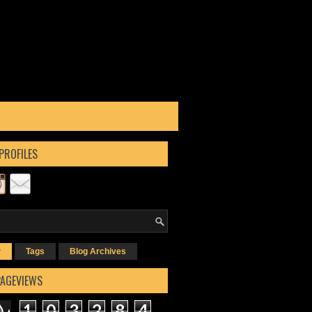
PROFILES
r
Tags
Blog Archives
PAGEVIEWS
1
0
3
2
8
4