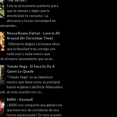
THE SECRET
Este es el momento perfecto para
que te sientes y dejes que la
emotividad te consuma : La
añoranza y la paz convergerá en
pensamien...
Nessa Ruane Dalton - Love Is All
Around (At Christmas Time)
Difunde la alegría y la buena vibra
que la Navidad trae consigo con
nada más y nada menos que
 de el nuevo lanzamiento que se en...
Toledo Vega - El Saco Es De A
Quien Le Quede
“Toledo Vega” es un talentoso
músico que tiene como su principal
fuerte el género del Rock Alternativo
unk, en esta ocasión nos co...
BAÏKI – KosmoX
¡ BAÏKI nos comparte una genial rola
que hace eco de conciencia de una
forma espectacular! En esta ocasión