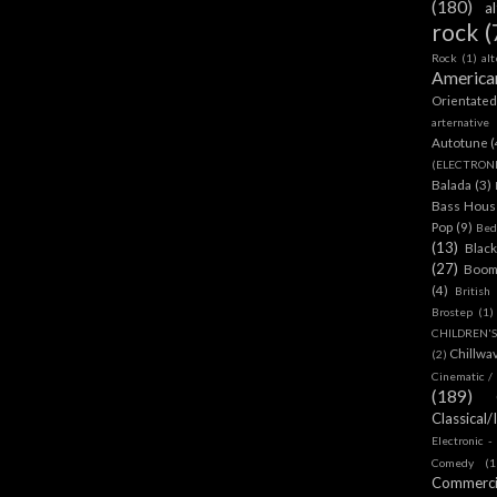
(180)
a
rock
(
Rock
(1)
al
America
Orientate
arternative
Autotune
(
(ELECTRON
Balada
(3)
Bass House
Pop
(9)
Bed
(13)
Blac
(27)
Boom
(4)
British
Brostep
(1)
CHILDREN'
Chillwa
(2)
Cinematic /
(189)
Classical/
Electronic -
Comedy
(1
Commerc