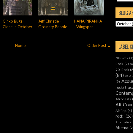
BLOG A
Ginko Bugs -
Jeff Christie -
HANA PIRANHA
Close In October
Ordinary People
- Wingspan
LABEL 
Home
Older Post →
60s Rock
(1
Rock
(9)
8
90' Rock
(
(84)
Acid 
Acous
(9)
rock
(8)
ac
Contemp
Afrobeats
Alt Cou
Alt Pop.
(4)
rock
(26)
Alternative
Alternat