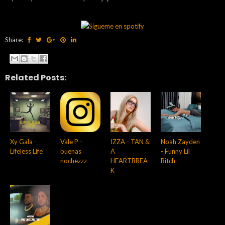
Share:
Related Posts:
Xy Gala -
Vale P -
IZZA - TAN &
Noah Zayden
Lifeless Life
buenas
A
- Funny Lil
nochezzz
HEARTBREA
Bitch
K