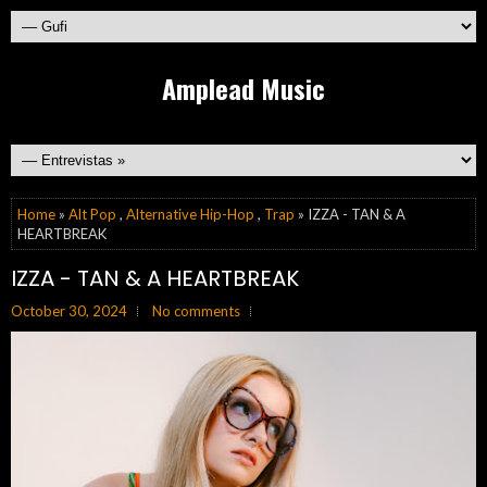
Amplead Music
Home
»
Alt Pop
,
Alternative Hip-Hop
,
Trap
» IZZA - TAN & A
HEARTBREAK
IZZA - TAN & A HEARTBREAK
October 30, 2024
No comments