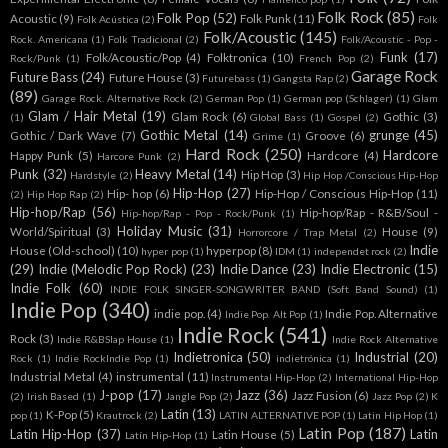
Folk Rock
(85)
Folk Pop
(52)
Acoustic
(9)
Folk Punk
(11)
Folk Acústica
(2)
Folk
Folk/Acoustic
(145)
Rock. Americana
(1)
Folk Tradicional
(2)
Folk/Acoustic - Pop -
Funk
(17)
Folk/Acoustic/Pop
(4)
Folktronica
(10)
Rock/Punk
(1)
French Pop
(2)
Garage Rock
Future Bass
(24)
Future House
(3)
Futurebass
(1)
Gangsta Rap
(2)
(89)
Garage Rock. Alternative Rock
(2)
German Pop
(1)
German pop (Schlager)
(1)
Glam
Glam / Hair Metal
(19)
Glam Rock
(6)
Gothic
(3)
(1)
Global Bass
(1)
Gospel
(2)
Gothic Metal
(14)
grunge
(45)
Gothic / Dark Wave
(7)
Groove
(6)
Grime
(1)
Hard Rock
(250)
Hardcore
Happy Punk
(5)
Hardcore
(4)
Harcore Punk
(2)
Punk
(32)
Heavy Metal
(14)
Hip Hop
(3)
Hardstyle
(2)
Hip Hop /Conscious Hip-Hop
Hip-Hop
(27)
Hip- hop
(6)
Hip-Hop / Conscious Hip-Hop
(11)
(2)
Hip Hop Rap
(2)
Hip-hop/Rap
(56)
Hip-hop/Rap - R&B/Soul -
Hip-hop/Rap - Pop - Rock/Punk
(1)
Holiday Music
(31)
World/Spiritual
(3)
House
(9)
Horrorcore / Trap Metal
(2)
Indie
House (Old-school)
(10)
hyperpop
(8)
hyper pop
(1)
IDM
(1)
independet rock
(2)
(29)
Indie (Melodic Pop Rock)
(23)
Indie Dance
(23)
Indie Electronic
(15)
Indie Folk
(60)
INDIE FOLK SINGER-SONGWRITER BAND (Soft Band Sound)
(1)
Indie Pop
(340)
indie pop.
(4)
Indie Pop. Alternative
Indie Pop. Alt Pop
(1)
Indie Rock
(541)
Rock
(3)
Indie R&BSlap House
(1)
Indie Rock Alternative
Indietronica
(50)
Industrial
(20)
Rock
(1)
Indie RockIndie Pop
(1)
indietrónica
(1)
Industrial Metal
(4)
instrumental
(11)
Instrumental Hip-Hop
(2)
International Hip-Hop
J-pop
(17)
Jazz
(36)
Jazz Fusion
(6)
(2)
Irish Based
(1)
Jangle Pop
(2)
Jazz Pop
(2)
K
Latin
(13)
K-Pop
(5)
pop
(1)
Krautrock
(2)
LATIN ALTERNATIVE POP
(1)
Latin Hip Hop
(1)
Latin Pop
(187)
Latin Hip-Hop
(37)
Latin
Latin House
(5)
Latín Hip-Hop
(1)