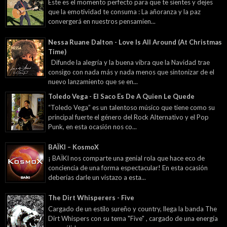
Este es el momento perfecto para que te sientes y dejes
que la emotividad te consuma : La añoranza y la paz
convergerá en nuestros pensamien...
Nessa Ruane Dalton - Love Is All Around (At Christmas
Time)
Difunde la alegría y la buena vibra que la Navidad trae
consigo con nada más y nada menos que sintonizar de el
nuevo lanzamiento que se en...
Toledo Vega - El Saco Es De A Quien Le Quede
“Toledo Vega” es un talentoso músico que tiene como su
principal fuerte el género del Rock Alternativo y el Pop
Punk, en esta ocasión nos co...
BAÏKI – KosmoX
¡ BAÏKI nos comparte una genial rola que hace eco de
conciencia de una forma espectacular! En esta ocasión
deberías darle un vistazo a esta...
The Dirt Whisperers - Five
Cargado de un estilo sureño y country, llega la banda The
Dirt Whispers con su tema "Five" , cargado de una energía