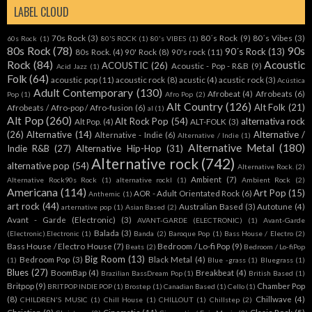
LABEL CLOUD
70s Rock
(3)
80´s Rock
(9)
80´s Vibes
(3)
60s Rock
(1)
80'S ROCK
(1)
80's VIBES
(1)
80s Rock
(78)
90s
90´s Rock
(13)
80s Rock.
(4)
90' Rock
(8)
90's rock
(11)
Rock
(84)
Acoustic
ACOUSTIC
(26)
Acoustic - Pop - R&B
(9)
Acid Jazz
(1)
Folk
(64)
acoustic pop
(11)
acoustic rock
(8)
acustic
(4)
acustic rock
(3)
Acústica
Adult Contemporary
(130)
Afrobeat
(4)
Afrobeats
(6)
Pop
(1)
Afro Pop
(2)
Alt Country
(126)
Alt Folk
(21)
Afrobeats / Afro-pop / Afro-fusion
(6)
al
(1)
Alt Pop
(260)
Alt Rock Pop
(54)
alternativa rock
Alt Pop.
(4)
ALT-FOLK
(3)
(26)
Alternative
(14)
Alternative /
Alternative - Indie
(6)
Alternative / Indie
(1)
Alternative Metal
(180)
Indie R&B
(27)
Alternative Hip-Hop
(31)
Alternative rock
(742)
alternative pop
(54)
Alternative Rock.
(2)
Ambient
(7)
Alternative Rock90s Rock
(1)
alternative rockl
(1)
Ambient Rock
(2)
Americana
(114)
Art Pop
(15)
AOR - Adult Orientated Rock
(6)
Anthemic
(1)
art rock
(44)
Australian Based
(3)
Autotune
(4)
arternative pop
(1)
Asian Based
(2)
Avant - Garde (Electronic)
(3)
AVANT-GARDE (ELECTRONIC)
(1)
Avant-Garde
Balada
(3)
(Electronic).Electronic
(1)
Banda
(2)
Baroque Pop
(1)
Bass House / Electro
(2)
Bass House / Electro House
(7)
Bedroom / Lo-fi Pop
(9)
Beats
(2)
Bedroom / Lo-fiPop
Big Room
(13)
Bedroom Pop
(3)
Black Metal
(4)
(1)
Blue -grass
(1)
Bluegrass
(1)
Blues
(27)
BoomBap
(4)
Breakbeat
(4)
Brazilian BassDream Pop
(1)
British Based
(1)
Britpop
(9)
Chamber Pop
BRITPOP INDIE POP
(1)
Brostep
(1)
Canadian Based
(1)
Cello
(1)
(8)
Chillwave
(4)
CHILDREN'S MUSIC
(1)
Chill House
(1)
CHILLOUT
(1)
Chillstep
(2)