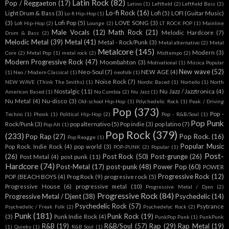
Latin Rock
(82)
Pop / Reggaeton
(17)
Latino
(1)
Leftfield
(2)
Leftfield Bass
(2)
Lo-fi Rock
(16)
Light Drum & Bass
(3)
Lofi
(5)
LOFI (Guitar Music)
Lo-fi Hip-Hop
(1)
(3)
Lofi Pop
(5)
LOVE SONG
(3)
Lofi Hip-Hop
(2)
Lounge
(2)
LT ROCK POP
(1)
Mainline
Male Vocals
(12)
Math Rock
(21)
Melodic Hardcore
(7)
Drum & Bass
(2)
Melodic Metal
(39)
Metal
(41)
Metal - Rock/Punk
(3)
Metal alternativo
(2)
Metal
Metalcore
(145)
Modern
(3)
Core
(2)
Metal Pop
(1)
metal rock
(2)
Midtempo
(2)
Modern Progressive Rock
(47)
Moombahton
(3)
Motivational
(1)
Música Popular
New wave
(52)
Neo-Soul
(7)
NEW AGE
(4)
(1)
Neo / Modern Classical
(1)
neofolk
(1)
Noise Rock
(7)
NEW WAVE (Think The Smiths)
(1)
Nordic Based
(1)
Norteño
(1)
North
Nostalgic
(11)
Nu Jazz / Jazztronica
(4)
American Based
(1)
Nu Cumbia
(2)
Nu Jazz
(1)
Nu Metal
(4)
Nu-disco
(3)
Old-school Hip-Hop
(1)
Pdychedelic Rock
(1)
Peak / Driving
Pop
(373)
Pop -
Techno
(1)
Phonk
(1)
Political Hip-Hop
(2)
Pop - R&B/Soul
(1)
Pop Punk
Rock/Punk
(3)
pop alternativo
(5)
Pop indie
(3)
pop latino
(7)
Pop Alt
(1)
Pop Rock
(379)
(233)
Pop Rap
(27)
Pop Rock.
(16)
Pop Reagge
(1)
Popular Music
Pop Rock. Indie Rock
(4)
pop world
(3)
POP-PUNK
(2)
Popular
(1)
Post-
(26)
Post Rock
(50)
Post-grunge
(26)
Post Metal
(4)
post punk
(11)
Hardcore
(74)
Post-Metal
(17)
post-punk
(48)
Power Pop
(60)
POWER
Progressive Rock
(12)
POP (BEACH BOYS
(4)
Prog Rock
(9)
progresive rock
(5)
Progressive House
(6)
progressive metal
(10)
Progressive Metal / Djen
(2)
Progressive Rock
(84)
Progressive Metal / Djent
(38)
Psychedelic
(14)
Psychedelic Rock
(57)
Psytrance
Psychedelic / Freak Folk
(2)
Psychedelyc Rock
(2)
Punk
(181)
Punk Rock
(19)
(3)
Punk Indie Rock
(4)
PunkPop Punk
(1)
PunkPunk
R&B
(19)
R&B/Soul
(57)
Rap
(29)
Rap Metal
(19)
(1)
Quieky
(1)
R&B Soul
(1)