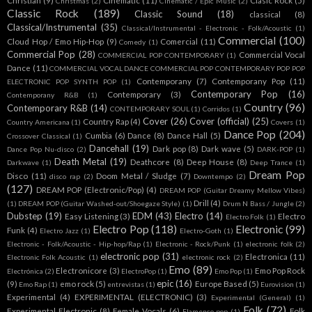
Christian
(9)
Cinematic
(11)
Clasic Rock
(5)
Christmas
(2)
Cinematic / Epic Music
(2)
Classic Rock
(189)
Classic Sound
(18)
classical
(8)
Classical/Instrumental
(35)
Classical/Instrumental - Electronic - Folk/Acoustic
(1)
Commercial
(100)
Cloud Hop / Emo Hip-Hop
(9)
Comercial
(11)
Comedy
(1)
Commercial Pop
(28)
Commercial Vocal
COMMERCIAL POP CONTEMPORARY
(1)
Dance
(11)
COMMERCIAL VOCAL DANCE COMMERCIAL POP CONTEMPORARY POP POP
Contemporany
(7)
Contemporany Pop
(11)
ELECTRONIC POP SYNTH POP
(1)
Contemporary Pop
(16)
Contemporary
(3)
Contemporany R&B
(1)
Country
(96)
Contemporary R&B
(14)
CONTEMPORARY SOUL
(1)
Corridos
(1)
Cover
(26)
Cover (official)
(25)
Country Rap
(4)
Country Americana
(1)
Covers
(1)
Dance Pop
(204)
Cumbia
(6)
Dance
(8)
Dance Hall
(5)
Crossover Classical
(1)
Dancehall
(19)
Dark pop
(8)
Dark wave
(5)
Dance Pop Nu-disco
(2)
DARK-POP
(1)
Death Metal
(19)
Deathcore
(8)
Deep House
(8)
Darkwave
(1)
Deep Trance
(1)
Dream Pop
Disco
(11)
Doom Metal / Sludge
(7)
disco rap
(2)
Downtempo
(2)
(127)
DREAM POP (Electronic/Pop)
(4)
DREAM POP (Guitar Dreamy Mellow Vibes)
Drill
(4)
(1)
DREAM POP (Guitar Washed-out/Shoegaze Style)
(1)
Drum N Bass / Jungle
(2)
Dubstep
(19)
EDM
(43)
Electro
(14)
Easy Listening
(3)
Electro
Electro Folk
(1)
Electro Pop
(118)
Electronic
(99)
Funk
(4)
Electro Jazz
(1)
Electro-Goth
(1)
Electronic - Folk/Acoustic - Hip-hop/Rap
(1)
Electronic - Rock/Punk
(1)
electronic folk
(2)
electronic pop
(31)
Electronica
(11)
Electronic Folk Acoustic
(1)
electronic rock
(2)
Emo
(89)
Electronicore
(3)
Emo Pop Rock
Electrónica
(2)
ElectroPop
(1)
Emo Pop
(1)
epic
(16)
(9)
emo rock
(5)
Europe Based
(5)
Emo Rap
(1)
entrevistas
(1)
Eurovision
(1)
Experimental
(4)
EXPERIMENTAL (ELECTRONIC)
(3)
Experimental (General)
(1)
Folk
(72)
Experimental Electronic
(8)
Female Vocals
(6)
Folk
Flamenco pop
(1)