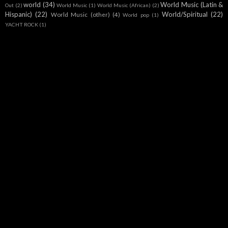
world
(34)
World Music (Latin &
Out
(2)
World Music
(1)
World Music (African)
(2)
Hispanic)
(22)
World/Spiritual
(22)
World Music (other)
(4)
World pop
(1)
YACHT ROCK
(1)