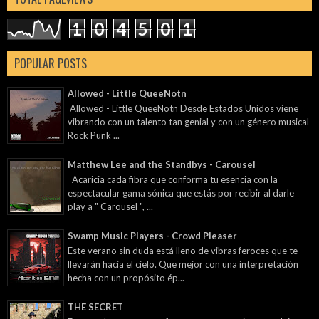
1
0
4
5
0
1
POPULAR POSTS
Allowed - Little QueeNotn
Allowed - Little QueeNotn Desde Estados Unidos viene
vibrando con un talento tan genial y con un género musical
Rock Punk ...
Matthew Lee and the Standbys - Carousel
Acaricia cada fibra que conforma tu esencia con la
espectacular gama sónica que estás por recibir al darle
play a " Carousel ", ...
Swamp Music Players - Crowd Pleaser
Este verano sin duda está lleno de vibras feroces que te
llevarán hacia el cielo. Que mejor con una interpretación
hecha con un propósito ép...
THE SECRET