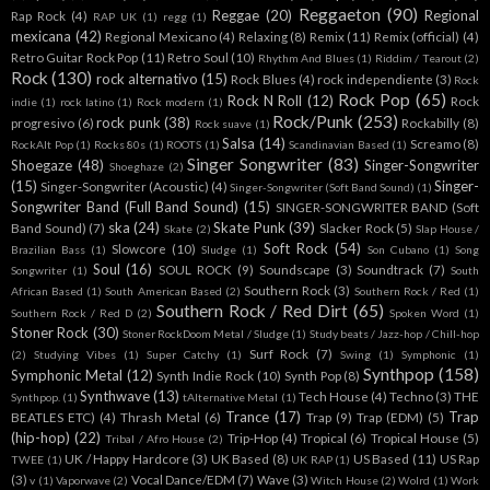
Reggaeton
(90)
Reggae
(20)
Regional
Rap Rock
(4)
RAP UK
(1)
regg
(1)
mexicana
(42)
Regional Mexicano
(4)
Relaxing
(8)
Remix
(11)
Remix (official)
(4)
Retro Guitar Rock Pop
(11)
Retro Soul
(10)
Rhythm And Blues
(1)
Riddim / Tearout
(2)
Rock
(130)
rock alternativo
(15)
Rock Blues
(4)
rock independiente
(3)
Rock
Rock Pop
(65)
Rock N Roll
(12)
Rock
indie
(1)
rock latino
(1)
Rock modern
(1)
Rock/Punk
(253)
rock punk
(38)
progresivo
(6)
Rockabilly
(8)
Rock suave
(1)
Salsa
(14)
Screamo
(8)
RockAlt Pop
(1)
Rocks 80s
(1)
ROOTS
(1)
Scandinavian Based
(1)
Singer Songwriter
(83)
Shoegaze
(48)
Singer-Songwriter
Shoeghaze
(2)
(15)
Singer-
Singer-Songwriter (Acoustic)
(4)
Singer-Songwriter (Soft Band Sound)
(1)
Songwriter Band (Full Band Sound)
(15)
SINGER-SONGWRITER BAND (Soft
ska
(24)
Skate Punk
(39)
Band Sound)
(7)
Slacker Rock
(5)
Skate
(2)
Slap House /
Soft Rock
(54)
Slowcore
(10)
Brazilian Bass
(1)
Sludge
(1)
Son Cubano
(1)
Song
Soul
(16)
SOUL ROCK
(9)
Soundscape
(3)
Soundtrack
(7)
Songwriter
(1)
South
Southern Rock
(3)
African Based
(1)
South American Based
(2)
Southern Rock / Red
(1)
Southern Rock / Red Dirt
(65)
Southern Rock / Red D
(2)
Spoken Word
(1)
Stoner Rock
(30)
Stoner RockDoom Metal / Sludge
(1)
Study beats / Jazz-hop / Chill-hop
Surf Rock
(7)
(2)
Studying Vibes
(1)
Super Catchy
(1)
Swing
(1)
Symphonic
(1)
Synthpop
(158)
Symphonic Metal
(12)
Synth Indie Rock
(10)
Synth Pop
(8)
Synthwave
(13)
Tech House
(4)
Techno
(3)
THE
Synthpop.
(1)
tAlternative Metal
(1)
Trance
(17)
Trap
BEATLES ETC)
(4)
Thrash Metal
(6)
Trap
(9)
Trap (EDM)
(5)
(hip-hop)
(22)
Trip-Hop
(4)
Tropical
(6)
Tropical House
(5)
Tribal / Afro House
(2)
UK / Happy Hardcore
(3)
UK Based
(8)
US Based
(11)
US Rap
TWEE
(1)
UK RAP
(1)
(3)
Vocal Dance/EDM
(7)
Wave
(3)
v
(1)
Vaporwave
(2)
Witch House
(2)
Wolrd
(1)
Work